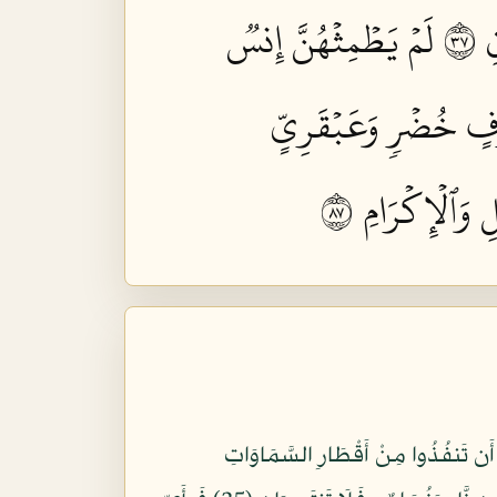
٧٣
لَمۡ يَطۡمِثۡهُنَّ إِنسٞ
ۡرَفٍ خُضۡرٖ وَعَبۡقَرِيٍّ
وَٱلۡإِكۡرَامِ ٧٨
 الْجِنِّ وَالْإِنسِ إِنِ اسْتَطَعْتُمْ أَن تَنفُذُوا مِنْ أَقْطَارِ السَّمَاوَاتِ