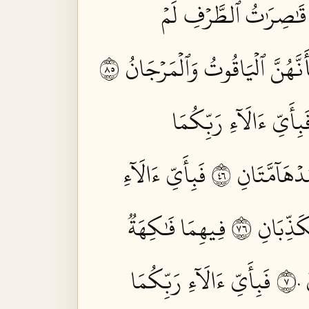
قَٰصِرَٰتُ ٱلطَّرۡفِ لَمۡ
نَّهُنَّ ٱلۡيَاقُوتُ وَٱلۡمَرۡجَانُ ٥٨
َبِأَيِّ ءَالَآءِ رَبِّكُمَا
دۡهَآمَّتَانِ ٦٤
فَبِأَيِّ ءَالَآءِ
َذِّبَانِ ٦٧
فِيهِمَا فَٰكِهَةٞ
٧
فَبِأَيِّ ءَالَآءِ رَبِّكُمَا