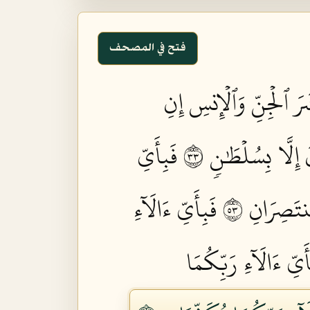
فتح في المصحف
رَ ٱلۡجِنِّ وَٱلۡإِنسِ إِنِ
ِلَّا بِسُلۡطَٰنٖ ٣٣
فَبِأَيِّ
تَصِرَانِ ٣٥
فَبِأَيِّ ءَالَآءِ
أَيِّ ءَالَآءِ رَبِّكُمَا