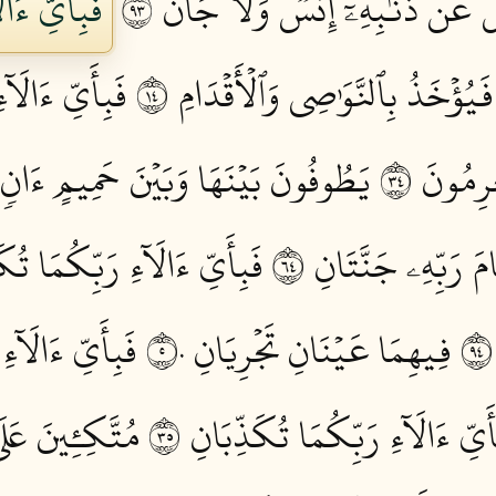
َلُ عَن ذَنۢبِهِۦٓ إِنسٞ وَلَا جَآنّٞ ٣٩
فَبِأَيِّ ءَال
ؤۡخَذُ بِٱلنَّوَٰصِي وَٱلۡأَقۡدَامِ ٤١
فَبِأَيِّ ءَالَآء
رِمُونَ ٤٣
يَطُوفُونَ بَيۡنَهَا وَبَيۡنَ حَمِيمٍ ءَانٖ ٤
رَبِّهِۦ جَنَّتَانِ ٤٦
فَبِأَيِّ ءَالَآءِ رَبِّكُمَا تُكَذ
فِيهِمَا عَيۡنَانِ تَجۡرِيَانِ ٥٠
فَبِأَيِّ ءَالَآءِ
أَيِّ ءَالَآءِ رَبِّكُمَا تُكَذِّبَانِ ٥٣
مُتَّكِـِٔينَ عَلَ