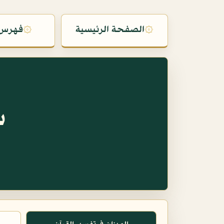
۞
الصفحة الرئيسية
۞
فهرس 
س