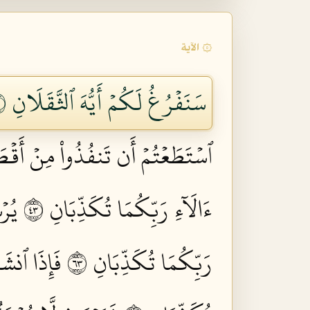
۞ الآية
سَنَفۡرُغُ لَكُمۡ أَيُّهَ ٱلثَّقَلَانِ ٣١
ٱسۡتَطَعۡتُمۡ أَن تَنفُذُواْ مِنۡ أَقۡطَا
ءَالَآءِ رَبِّكُمَا تُكَذِّبَانِ ٣٤
يُرۡ
رَبِّكُمَا تُكَذِّبَانِ ٣٦
فَإِذَا ٱنشَق