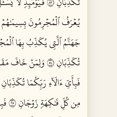
تُكَذِّبَانِ ٣٨
فَيَوۡمَئِذٖ لَّا يُسۡـٔ
يُعۡرَفُ ٱلۡمُجۡرِمُونَ بِسِيمَٰهُمۡ فَيُ
جَهَنَّمُ ٱلَّتِي يُكَذِّبُ بِهَا ٱلۡمُجۡ
تُكَذِّبَانِ ٤٥
وَلِمَنۡ خَافَ مَقَامَ 
فَبِأَيِّ ءَالَآءِ رَبِّكُمَا تُكَذِّبَانِ ٤٩
مِن كُلِّ فَٰكِهَةٖ زَوۡجَانِ ٥٢
فَبِ