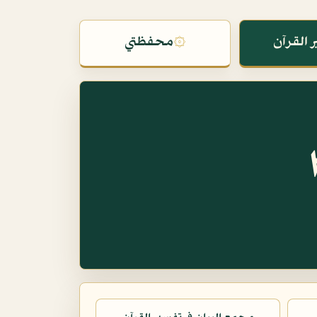
 القرآن
۞
محفظتي