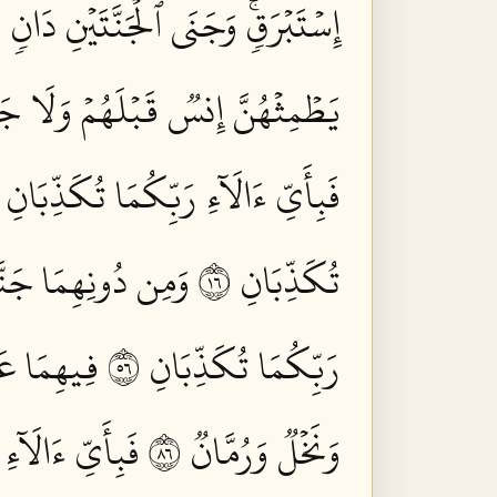
إِسۡتَبۡرَقٖۚ وَجَنَى ٱلۡجَنَّتَيۡنِ دَانٖ ٥٤
يَطۡمِثۡهُنَّ إِنسٞ قَبۡلَهُمۡ وَلَا جَآن
فَبِأَيِّ ءَالَآءِ رَبِّكُمَا تُكَذِّبَانِ ٥٩
تُكَذِّبَانِ ٦١
وَمِن دُونِهِمَا جَنَّت
رَبِّكُمَا تُكَذِّبَانِ ٦٥
فِيهِمَا عَي
وَنَخۡلٞ وَرُمَّانٞ ٦٨
فَبِأَيِّ ءَالَآءِ