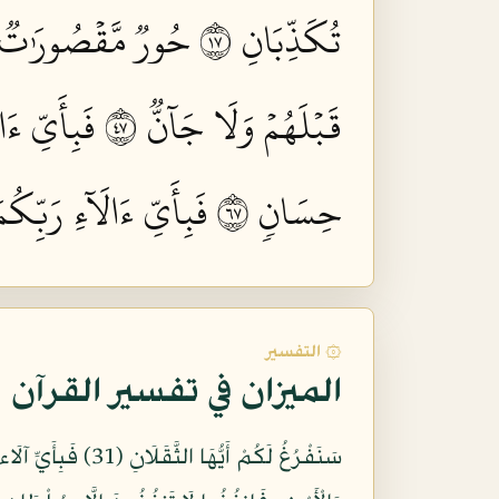
تُكَذِّبَانِ ٧١
حُورٞ مَّقۡصُورَٰتٞ فِ
قَبۡلَهُمۡ وَلَا جَآنّٞ ٧٤
فَبِأَيِّ ءَا
حِسَانٖ ٧٦
فَبِأَيِّ ءَالَآءِ رَبِّكُم
۞ التفسير
الميزان في تفسير القرآن