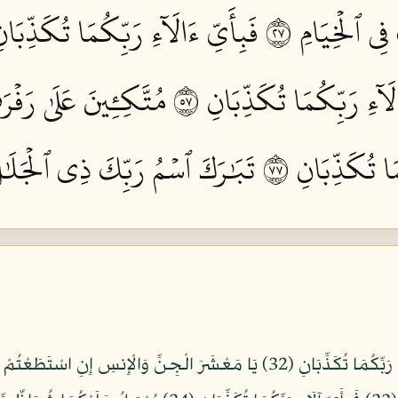
ي ٱلۡخِيَامِ ٧٢
فَبِأَيِّ ءَالَآءِ رَبِّكُمَا تُكَذِّبَانِ 
لَآءِ رَبِّكُمَا تُكَذِّبَانِ ٧٥
مُتَّكِـِٔينَ عَلَىٰ رَف
َا تُكَذِّبَانِ ٧٧
تَبَٰرَكَ ٱسۡمُ رَبِّكَ ذِي ٱلۡجَلَٰلِ 
سَنَفْرُغُ لَكُمْ أَيُّهَا الثَّقَلَانِ (31) فَبِأَيِّ آلَاء رَبِّكُمَا تُكَذِّبَانِ (32) يَا مَعْشَرَ