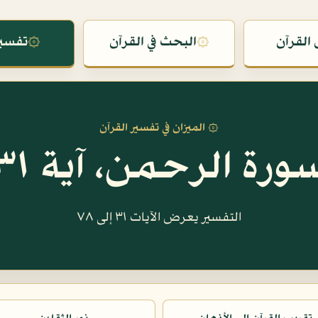
القرآن
۞
البحث في القرآن
۞
تفسير
۞ الميزان في تفسير القرآن
ورة الرحمن، آية ٣١
التفسير يعرض الآيات ٣١ إلى ٧٨