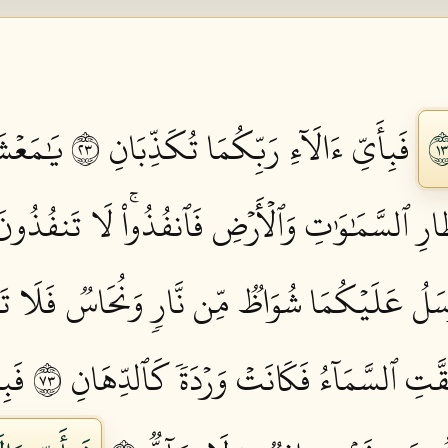
فَبِأَيِّ ءَالَآءِ رَبِّكُمَا تُكَذِّبَانِ ٣٢
يَٰمَعۡشَ
رِ ٱلسَّمَٰوَٰتِ وَٱلۡأَرۡضِ فَٱنفُذُواْۚ لَا تَنفُذُونَ إ
سَلُ عَلَيۡكُمَا شُوَاظٞ مِّن نَّارٖ وَنُحَاسٞ فَلَا تَن
َّتِ ٱلسَّمَآءُ فَكَانَتۡ وَرۡدَةٗ كَٱلدِّهَانِ ٣٧
فَبِ