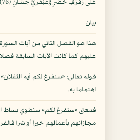
عَلَى رَفْرَفٍ خُضْرٍ وَعَبْقَرِيٍّ حِسَانٍ (76) فَبِأَيِّ آلَاء رَبِّكُمَا تُكَذِّبَانِ (77) تَبَارَكَ اسْمُ رَبِّكَ ذِي الْجَلَالِ وَالْإِكْرَامِ (78)
بيان
هذا هو الفصل الثاني من آيات السورة يص
عليهم كما كانت الآيات السابقة فصلا أو
قوله تعالى: «سنفرغ لكم أيه الثقلان» ي
اهتماما به.
فمعنى «سنفرغ لكم» سنطوي بساط النشأة
مجازاتهم بأعمالهم خيرا أو شرا فالفرا