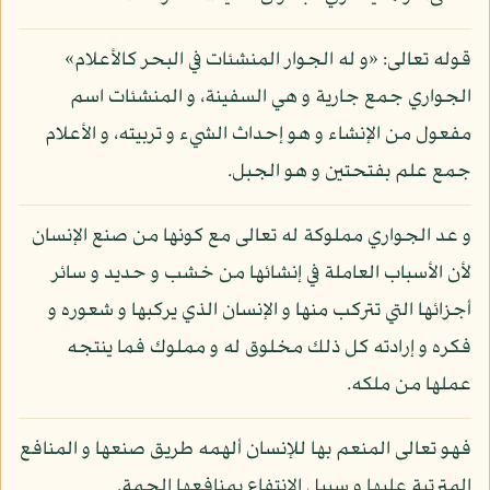
قوله تعالى: «و له الجوار المنشئات في البحر كالأعلام»
الجواري جمع جارية و هي السفينة، و المنشئات اسم
مفعول من الإنشاء و هو إحداث الشيء و تربيته، و الأعلام
جمع علم بفتحتين و هو الجبل.
و عد الجواري مملوكة له تعالى مع كونها من صنع الإنسان
لأن الأسباب العاملة في إنشائها من خشب و حديد و سائر
أجزائها التي تتركب منها و الإنسان الذي يركبها و شعوره و
فكره و إرادته كل ذلك مخلوق له و مملوك فما ينتجه
عملها من ملكه.
فهو تعالى المنعم بها للإنسان ألهمه طريق صنعها و المنافع
المترتبة عليها و سبيل الانتفاع بمنافعها الجمة.