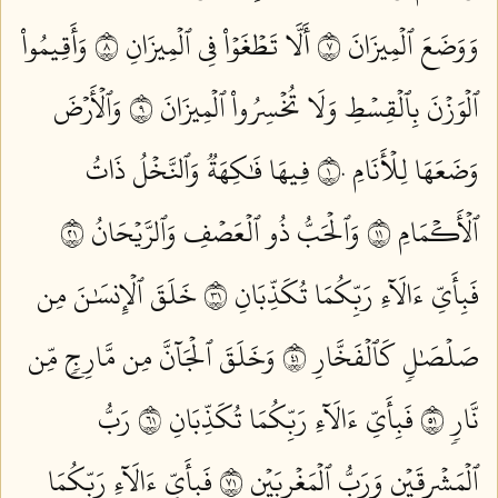
وَوَضَعَ ٱلۡمِيزَانَ ٧
أَلَّا تَطۡغَوۡاْ فِي ٱلۡمِيزَانِ ٨
وَأَقِيمُواْ
ٱلۡوَزۡنَ بِٱلۡقِسۡطِ وَلَا تُخۡسِرُواْ ٱلۡمِيزَانَ ٩
وَٱلۡأَرۡضَ
وَضَعَهَا لِلۡأَنَامِ ١٠
فِيهَا فَٰكِهَةٞ وَٱلنَّخۡلُ ذَاتُ
ٱلۡأَكۡمَامِ ١١
وَٱلۡحَبُّ ذُو ٱلۡعَصۡفِ وَٱلرَّيۡحَانُ ١٢
فَبِأَيِّ ءَالَآءِ رَبِّكُمَا تُكَذِّبَانِ ١٣
خَلَقَ ٱلۡإِنسَٰنَ مِن
صَلۡصَٰلٖ كَٱلۡفَخَّارِ ١٤
وَخَلَقَ ٱلۡجَآنَّ مِن مَّارِجٖ مِّن
نَّارٖ ١٥
فَبِأَيِّ ءَالَآءِ رَبِّكُمَا تُكَذِّبَانِ ١٦
رَبُّ
ٱلۡمَشۡرِقَيۡنِ وَرَبُّ ٱلۡمَغۡرِبَيۡنِ ١٧
فَبِأَيِّ ءَالَآءِ رَبِّكُمَا