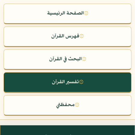
۞
الصفحة الرئيسية
۞
فهرس القرآن
۞
البحث في القرآن
۞
تفسير القرآن
۞
محفظتي