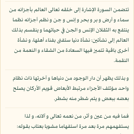
تتضمن السورة الإشارة إلى خلقه تعالى العالم بأجزائه من
سماء و أرض و بر و بحر و إنس و جن و نظم أجزائه نظما
ينتفع به الثقلان الإنس و الجن في حياتهما و ينقسم بذلك
العالم إلى نشأتين: نشأة دنيا ستفنى بفناء أهلها، و نشأة
أخرى باقية تتميز فيها السعادة من الشقاء و النعمة من
النقمة.
و بذلك يظهر أن دار الوجود من دنياها و آخرتها ذات نظام
واحد مؤتلف الأجزاء مرتبط الأبعاض قويم الأركان يصلح
بعضه ببعض و يتم شطر منه بشطر.
فما فيه من عين و أثر، من نعمه تعالى و آلائه، و لذا
يستفهمهم مرة بعد مرة استفهاما مشوبا بعتاب بقوله: