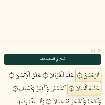
۞ الآية
فتح في المصحف
ٱلرَّحۡمَٰنُ ١
عَلَّمَ ٱلۡقُرۡءَانَ ٢
خَلَقَ ٱلۡإِنسَٰنَ ٣
عَلَّمَهُ ٱلۡبَيَانَ ٤
ٱلشَّمۡسُ وَٱلۡقَمَرُ بِحُسۡبَانٖ ٥
وَٱلنَّجۡمُ وَٱلشَّجَرُ يَسۡجُدَانِ ٦
وَٱلسَّمَآءَ رَفَعَهَا