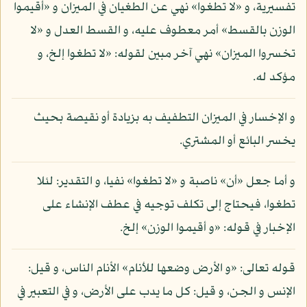
تفسيرية، و «لا تطغوا» نهي عن الطغيان في الميزان و «أقيموا
الوزن بالقسط» أمر معطوف عليه، و القسط العدل و «لا
تخسروا الميزان» نهي آخر مبين لقوله: «لا تطغوا إلخ، و
مؤكد له.
و الإخسار في الميزان التطفيف به بزيادة أو نقيصة بحيث
يخسر البائع أو المشتري.
و أما جعل «أن» ناصبة و «لا تطغوا» نفيا، و التقدير: لئلا
تطغوا، فيحتاج إلى تكلف توجيه في عطف الإنشاء على
الإخبار في قوله: «و أقيموا الوزن» إلخ.
قوله تعالى: «و الأرض وضعها للأنام» الأنام الناس، و قيل:
الإنس و الجن، و قيل: كل ما يدب على الأرض، و في التعبير في