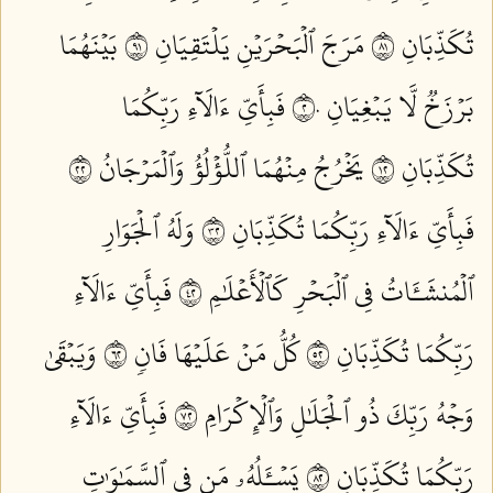
تُكَذِّبَانِ ١٨
مَرَجَ ٱلۡبَحۡرَيۡنِ يَلۡتَقِيَانِ ١٩
بَيۡنَهُمَا
بَرۡزَخٞ لَّا يَبۡغِيَانِ ٢٠
فَبِأَيِّ ءَالَآءِ رَبِّكُمَا
تُكَذِّبَانِ ٢١
يَخۡرُجُ مِنۡهُمَا ٱللُّؤۡلُؤُ وَٱلۡمَرۡجَانُ ٢٢
فَبِأَيِّ ءَالَآءِ رَبِّكُمَا تُكَذِّبَانِ ٢٣
وَلَهُ ٱلۡجَوَارِ
ٱلۡمُنشَـَٔاتُ فِي ٱلۡبَحۡرِ كَٱلۡأَعۡلَٰمِ ٢٤
فَبِأَيِّ ءَالَآءِ
رَبِّكُمَا تُكَذِّبَانِ ٢٥
كُلُّ مَنۡ عَلَيۡهَا فَانٖ ٢٦
وَيَبۡقَىٰ
وَجۡهُ رَبِّكَ ذُو ٱلۡجَلَٰلِ وَٱلۡإِكۡرَامِ ٢٧
فَبِأَيِّ ءَالَآءِ
رَبِّكُمَا تُكَذِّبَانِ ٢٨
يَسۡـَٔلُهُۥ مَن فِي ٱلسَّمَٰوَٰتِ