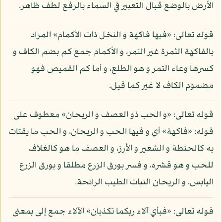
الأرض بالوضع قبال التعبير في السماء بالرفع لطف ظاهر.
قوله تعالى: «فيها فاكهة و النخل ذات الأكمام» المراد
بالفاكهة الثمرة غير التمر، و الأكمام جمع كم بضم الكاف و
كسرها وعاء التمر و هو الطلع، و أما كم القميص فهو
مضموم الكاف لا غير كما قيل.
قوله تعالى: «و الحب ذو العصف و الريحان» معطوف على
قوله: «فاكهة» أي و فيها الحب و الريحان، و الحب ما يقتات
به كالحنطة و الشعير و الأرز، و العصف ما هو كالغلاف
للحب و هو قشره، و فسر بورق الزرع مطلقا و بورق الزرع
اليابس، و الريحان النبات الطيب الرائحة.
قوله تعالى: «فبأي آلاء ربكما تكذبان» الآلاء جمع إلى بمعنى