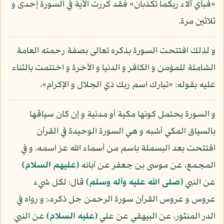
«فبأي آلاء ربكما تكذبان» فقد كررت الآية في السورة إحدى و
ثلاثين مرة.
و لذلك افتتحت السورة بذكره تعالى بصفة رحمته العامة
الشاملة للمؤمن و الكافر و الدنيا و الآخرة و اختتمت بالثناء
عليه بقوله: «تبارك اسم ربك ذي الجلال و الإكرام».
و السورة يحتمل كونها مكية أو مدنية و إن كان سياقها
بالسياق المكي أشبه و هي السورة الوحيدة في القرآن
افتتحت بعد البسملة باسم من أسماء الله عز اسمه، و في
المجمع، عن موسى بن جعفر عن آبائه
(عليهم السلام)
عن النبي
(صلى الله عليه وآله وسلم)
قال: لكل شيء
عروس و عروس القرآن سورة الرحمن جل ذكره،: و رواه في
الدر المنثور، عن البيهقي عن علي
(عليه السلام)
عن النبي