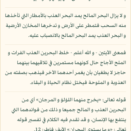
و لا يزال البحر المالح يمد البحر العذب بالأمطار التي تأخذها
منه السحب فتمطر على الأرض و تدخرها المخازن الأرضية
و البحر العذب يمد البحر المالح بالانصباب عليه.
فمعنى الآيتين - و الله أعلم - خلط البحرين العذب الفرات و
الملح الأجاج حال كونهما مستمرين في تلاقيهما بينهما
حاجز لا يطغيان بأن يغمر أحدهما الآخر فيذهب بصفته من
العذوبة و الملوحة فيختل نظام الحياة و البقاء.
قوله تعالى: «يخرج منهما اللؤلؤ و المرجان» أي من
البحرين العذب و المالح جميعا و ذلك من فوائدهما التي
ينتفع بها الإنسان، و قد تقدم فيه الكلام في تفسير قوله
تعالى: «و ما يستوي البحران» الآية،: فاطر: 12.