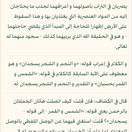
يضربان في التراب بأصولهما و أعراقهما لجذب ما يحتاجان
إليه من المواد العنصرية التي يغتذيان بها و هذا السقوط
على الأرض إظهارا للحاجة إلى المبدأ الذي يقضي حاجتهما
- و هو في الحقيقة الله الذي يربيهما كذلك - سجود منهما له
تعالى.
و الكلام في إعراب قوله: «و النجم و الشجر يسجدان» و هو
معطوف على الآية السابقة كالكلام في قوله: «الشمس و
القمر بحسبان» و التقدير و النجم و الشجر يسجدان له.
قال في الكشاف،: فإن قلت: كيف اتصلت هاتان الجملتان
بالرحمن يعني قوله: «الشمس و القمر - إلى قوله -
يسجدان»؟ قلت: استغني فيهما عن الوصل اللفظي بالوصل
المعنوي لما علم أن الحسبان حسبانه و السجود له لا