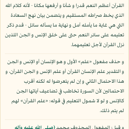
القرآن أعظم النعم قدرا و شأنا و أرفعها مكانا - لأنه كلام الله
الذي يخط صراطه المستقيم و يتضمن بيان نهج السعادة
التي هي غاية ما يأمله آمل و نهاية ما يسأله سائل - قدم ذكر
تعليمه على سائر النعم حتى على خلق الإنس و الجن اللذين
نزل القرآن لأجل تعليمهما.
و حذف مفعول «علم» الأول و هو الإنسان أو الإنس و الجن
و التقدير علم الإنسان القرآن أو علم الإنس و الجن القرآن، و
هذا الاحتمال الثاني و إن لم يتعرضوا له لكنه أقرب
الاحتمالين لأن السورة تخاطب في تضاعيف آياتها الجن
كالإنس و لو لا شمول التعليم في قوله: «علم القرآن» لهم
لم يتم ذلك.
و قيل: المفعول المحذوف محمد
(صلى الله عليه وآله