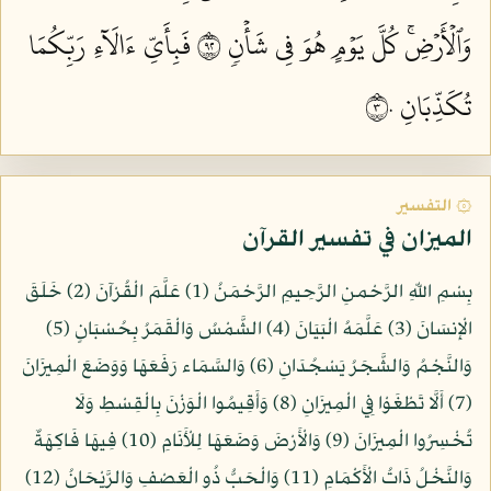
وَٱلۡأَرۡضِۚ كُلَّ يَوۡمٍ هُوَ فِي شَأۡنٖ ٢٩
فَبِأَيِّ ءَالَآءِ رَبِّكُمَا
تُكَذِّبَانِ ٣٠
۞ التفسير
الميزان في تفسير القرآن
بِسْمِ اللّهِ الرَّحْمنِ الرَّحِيمِ الرَّحْمَنُ (1) عَلَّمَ الْقُرْآنَ (2) خَلَقَ
الْإِنسَانَ (3) عَلَّمَهُ الْبَيَانَ (4) الشَّمْسُ وَالْقَمَرُ بِحُسْبَانٍ (5)
وَالنَّجْمُ وَالشَّجَرُ يَسْجُدَانِ (6) وَالسَّمَاء رَفَعَهَا وَوَضَعَ الْمِيزَانَ
(7) أَلَّا تَطْغَوْا فِي الْمِيزَانِ (8) وَأَقِيمُوا الْوَزْنَ بِالْقِسْطِ وَلَا
تُخْسِرُوا الْمِيزَانَ (9) وَالْأَرْضَ وَضَعَهَا لِلْأَنَامِ (10) فِيهَا فَاكِهَةٌ
وَالنَّخْلُ ذَاتُ الْأَكْمَامِ (11) وَالْحَبُّ ذُو الْعَصْفِ وَالرَّيْحَانُ (12)