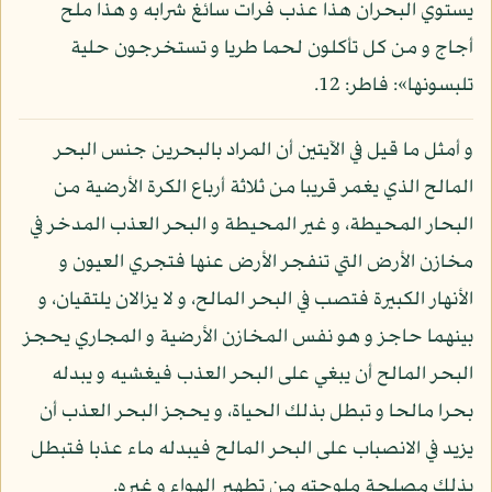
يستوي البحران هذا عذب فرات سائغ شرابه و هذا ملح
أجاج و من كل تأكلون لحما طريا و تستخرجون حلية
تلبسونها»: فاطر: 12.
و أمثل ما قيل في الآيتين أن المراد بالبحرين جنس البحر
المالح الذي يغمر قريبا من ثلاثة أرباع الكرة الأرضية من
البحار المحيطة، و غير المحيطة و البحر العذب المدخر في
مخازن الأرض التي تنفجر الأرض عنها فتجري العيون و
الأنهار الكبيرة فتصب في البحر المالح، و لا يزالان يلتقيان، و
بينهما حاجز و هو نفس المخازن الأرضية و المجاري يحجز
البحر المالح أن يبغي على البحر العذب فيغشيه و يبدله
بحرا مالحا و تبطل بذلك الحياة، و يحجز البحر العذب أن
يزيد في الانصباب على البحر المالح فيبدله ماء عذبا فتبطل
بذلك مصلحة ملوحته من تطهير الهواء و غيره.