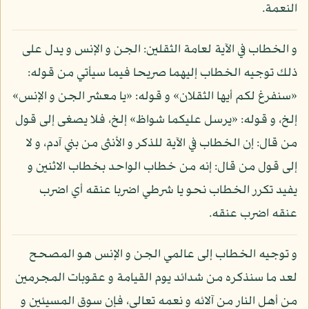
النعمة.
و الخطاب في الآية لعامة الثقلين: الجن و الإنس و يدل على
ذلك توجيه الخطاب إليهما صريحا فيما سيأتي من قوله:
«سنفرغ لكم أيها الثقلان» و قوله: «يا معشر الجن و الإنس»
إلخ، و قوله: «يرسل عليكما شواظ» إلخ، فلا يصغى إلى قول
من قال: إن الخطاب في الآية للذكر و الأنثى من بني آدم، و لا
إلى قول من قال: إنه من خطاب الواحد بخطاب الاثنين و
يفيد تكرر الخطاب نحو يا شرطي اضربا عنقه أي اضرب
عنقه اضرب عنقه.
و توجيه الخطاب إلى عالمي الجن و الإنس هو المصحح
لعد ما سنذكره من شدائد يوم القيامة و عقوبات المجرمين
من أهل النار من آلائه و نعمه تعالى، فإن سوق المسيئين و