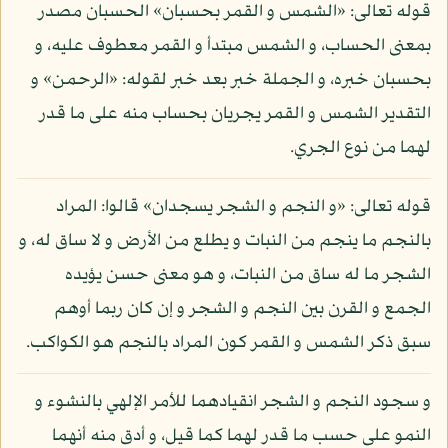
قوله تعالى: «الشمس و القمر بحسبان» الحسبان مصدر
بمعنى الحساب، و الشمس مبتدأ و القمر معطوف عليه، و
بحسبان خبره، و الجملة خبر بعد خبر لقوله: «الرحمن» و
التقدير الشمس و القمر يجريان بحساب منه على ما قدر
لهما من نوع الجري.
قوله تعالى: «و النجم و الشجر يسجدان» قالوا: المراد
بالنجم ما ينجم من النبات و يطلع من الأرض و لا ساق له، و
الشجر ما له ساق من النبات، و هو معنى حسن يؤيده
الجمع و القرن بين النجم و الشجر و إن كان ربما أوهم
سبق ذكر الشمس و القمر كون المراد بالنجم هو الكواكب.
و سجود النجم و الشجر انقيادهما للأمر الإلهي بالنشوء و
النمو على حسب ما قدر لهما كما قيل، و أدق منه أنهما