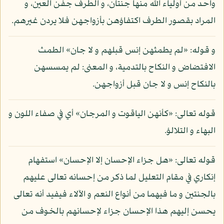
واحد من أولياء الله منها جنتان، و الطرف جفن العين، و
المراد بقصور الطرف اكتفاؤهن بأزواجهن فلا يردن غيرهم.
و قوله: «لم يطمثهن إنس قبلهم و لا جان» الطمث
الافتضاض و النكاح بالتدمية، و المعنى: لم يمسسهن
بالنكاح إنس و لا جان قبل أزواجهن.
قوله تعالى: «كأنهن الياقوت و المرجان» أي في صفاء اللون و
البهاء و التلالؤ.
قوله تعالى: «هل جزاء الإحسان إلا الإحسان» استفهام
إنكاري في مقام التعليل لما ذكر من إحسانه تعالى عليهم
بالجنتين و ما فيهما من أنواع النعم و الآلاء فيفيد أنه تعالى
يحسن إليهم هذا الإحسان جزاء لإحسانهم بالخوف من