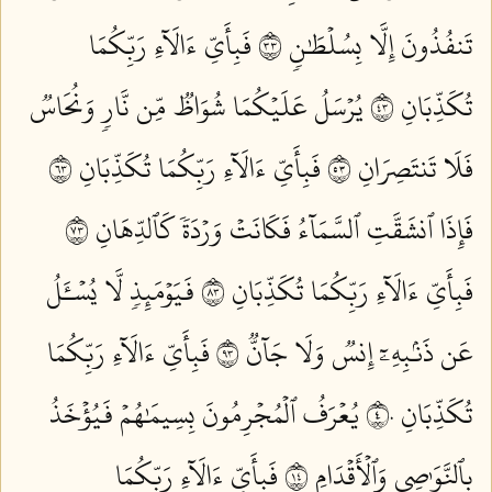
تَنفُذُونَ إِلَّا بِسُلۡطَٰنٖ ٣٣
فَبِأَيِّ ءَالَآءِ رَبِّكُمَا
تُكَذِّبَانِ ٣٤
يُرۡسَلُ عَلَيۡكُمَا شُوَاظٞ مِّن نَّارٖ وَنُحَاسٞ
فَلَا تَنتَصِرَانِ ٣٥
فَبِأَيِّ ءَالَآءِ رَبِّكُمَا تُكَذِّبَانِ ٣٦
فَإِذَا ٱنشَقَّتِ ٱلسَّمَآءُ فَكَانَتۡ وَرۡدَةٗ كَٱلدِّهَانِ ٣٧
فَبِأَيِّ ءَالَآءِ رَبِّكُمَا تُكَذِّبَانِ ٣٨
فَيَوۡمَئِذٖ لَّا يُسۡـَٔلُ
عَن ذَنۢبِهِۦٓ إِنسٞ وَلَا جَآنّٞ ٣٩
فَبِأَيِّ ءَالَآءِ رَبِّكُمَا
تُكَذِّبَانِ ٤٠
يُعۡرَفُ ٱلۡمُجۡرِمُونَ بِسِيمَٰهُمۡ فَيُؤۡخَذُ
بِٱلنَّوَٰصِي وَٱلۡأَقۡدَامِ ٤١
فَبِأَيِّ ءَالَآءِ رَبِّكُمَا