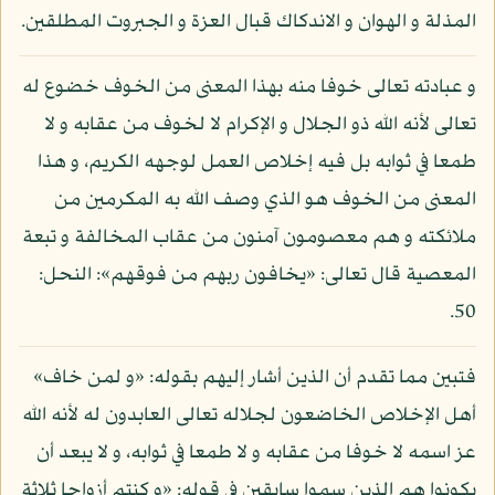
المذلة و الهوان و الاندكاك قبال العزة و الجبروت المطلقين.
و عبادته تعالى خوفا منه بهذا المعنى من الخوف خضوع له
تعالى لأنه الله ذو الجلال و الإكرام لا لخوف من عقابه و لا
طمعا في ثوابه بل فيه إخلاص العمل لوجهه الكريم، و هذا
المعنى من الخوف هو الذي وصف الله به المكرمين من
ملائكته و هم معصومون آمنون من عقاب المخالفة و تبعة
المعصية قال تعالى: «يخافون ربهم من فوقهم»: النحل:
50.
فتبين مما تقدم أن الذين أشار إليهم بقوله: «و لمن خاف»
أهل الإخلاص الخاضعون لجلاله تعالى العابدون له لأنه الله
عز اسمه لا خوفا من عقابه و لا طمعا في ثوابه، و لا يبعد أن
يكونوا هم الذين سموا سابقين في قوله: «و كنتم أزواجا ثلاثة