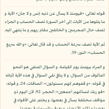
قوله تعالى: «فيومئذ لا يسأل عن ذنبه إنس و لا جان» الآية و
ما يتلوها من الآيات إلى آخر السورة تصف الحساب و الجزاء
تصف حال المجرمين و الخائفين مقام ربهم و ما ينتهي إليه.
ثم الآية تصف سرعة الحساب و قد قال تعالى: «و الله سريع
الحساب»: النور: 39.
و المراد بيومئذ يوم القيامة، و السؤال المنفي هو النحو
المألوف من السؤال، و لا ينافي نفي السؤال في هذه الآية إثباته
في قوله: «و قفوهم إنهم مسئولون»: الصافات: 24، و قوله:
«فو ربك لنسألنهم أجمعين»: الحجر: 92، لأن اليوم ذو
مواقف مختلفة يسأل في بعضها، و يختم على الأفواه في
بعضها و تكلم الأعضاء، و يعرف بالسيماء في بعضها.