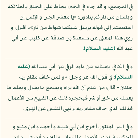
في المجمع،: و قد جاء في الخبر: يحاط على الخلق بالملائكة
و بلسان من نار ثم ينادون: «يا معشر الجن و الإنس إن
استطعتم إلى قوله يرسل عليكما شواظ من نار»:. أقول: و
روي هذا المعنى عن مسعدة بن صدقة عن كليب عن أبي
عبد الله
(عليه السلام)
.
و في الكافي، بإسناده عن داود الرقي عن أبي عبد الله
(عليه
السلام)
: في قول الله عز و جل: «و لمن خاف مقام ربه
جنتان» قال: من علم أن الله يراه و يسمع ما يقول و يعلم ما
يعمله من خير أو شر فيحجزه ذلك عن القبيح من الأعمال
فذلك الذي خاف مقام ربه و نهى النفس عن الهوى.
و في الدر المنثور، أخرج ابن أبي شيبة و أحمد و ابن منيع و
الحكيم في نوادر الأصول و النسائي و البزار و أبو يعلى و ابن