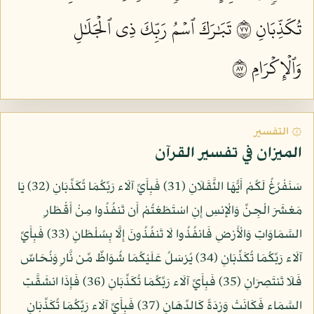
تُكَذِّبَانِ ٧٧
تَبَٰرَكَ ٱسۡمُ رَبِّكَ ذِي ٱلۡجَلَٰلِ
وَٱلۡإِكۡرَامِ ٧٨
۞ التفسير
الميزان في تفسير القرآن
سَنَفْرُغُ لَكُمْ أَيُّهَا الثَّقَلَانِ (31) فَبِأَيِّ آلَاء رَبِّكُمَا تُكَذِّبَانِ (32) يَا
مَعْشَرَ الْجِنِّ وَالْإِنسِ إِنِ اسْتَطَعْتُمْ أَن تَنفُذُوا مِنْ أَقْطَارِ
السَّمَاوَاتِ وَالْأَرْضِ فَانفُذُوا لَا تَنفُذُونَ إِلَّا بِسُلْطَانٍ (33) فَبِأَيِّ
آلَاء رَبِّكُمَا تُكَذِّبَانِ (34) يُرْسَلُ عَلَيْكُمَا شُوَاظٌ مِّن نَّارٍ وَنُحَاسٌ
فَلَا تَنتَصِرَانِ (35) فَبِأَيِّ آلَاء رَبِّكُمَا تُكَذِّبَانِ (36) فَإِذَا انشَقَّتِ
السَّمَاء فَكَانَتْ وَرْدَةً كَالدِّهَانِ (37) فَبِأَيِّ آلَاء رَبِّكُمَا تُكَذِّبَانِ