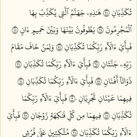
تُكَذِّبَانِ ٤٢
هَٰذِهِۦ جَهَنَّمُ ٱلَّتِي يُكَذِّبُ بِهَا
ٱلۡمُجۡرِمُونَ ٤٣
يَطُوفُونَ بَيۡنَهَا وَبَيۡنَ حَمِيمٍ ءَانٖ ٤٤
فَبِأَيِّ ءَالَآءِ رَبِّكُمَا تُكَذِّبَانِ ٤٥
وَلِمَنۡ خَافَ مَقَامَ
رَبِّهِۦ جَنَّتَانِ ٤٦
فَبِأَيِّ ءَالَآءِ رَبِّكُمَا تُكَذِّبَانِ ٤٧
ذَوَاتَآ أَفۡنَانٖ ٤٨
فَبِأَيِّ ءَالَآءِ رَبِّكُمَا تُكَذِّبَانِ ٤٩
فِيهِمَا عَيۡنَانِ تَجۡرِيَانِ ٥٠
فَبِأَيِّ ءَالَآءِ رَبِّكُمَا
تُكَذِّبَانِ ٥١
فِيهِمَا مِن كُلِّ فَٰكِهَةٖ زَوۡجَانِ ٥٢
فَبِأَيِّ
ءَالَآءِ رَبِّكُمَا تُكَذِّبَانِ ٥٣
مُتَّكِـِٔينَ عَلَىٰ فُرُشِۭ