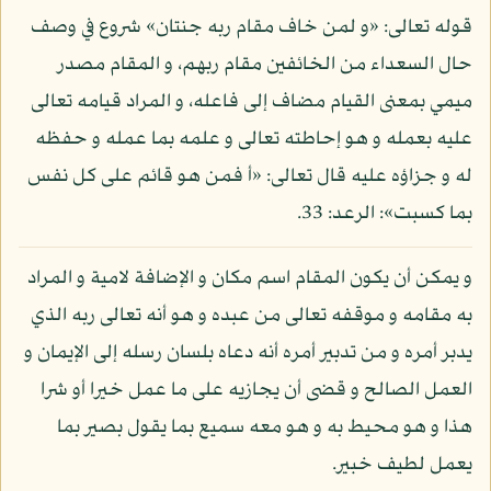
قوله تعالى: «و لمن خاف مقام ربه جنتان» شروع في وصف
حال السعداء من الخائفين مقام ربهم، و المقام مصدر
ميمي بمعنى القيام مضاف إلى فاعله، و المراد قيامه تعالى
عليه بعمله و هو إحاطته تعالى و علمه بما عمله و حفظه
له و جزاؤه عليه قال تعالى: «أ فمن هو قائم على كل نفس
بما كسبت»: الرعد: 33.
و يمكن أن يكون المقام اسم مكان و الإضافة لامية و المراد
به مقامه و موقفه تعالى من عبده و هو أنه تعالى ربه الذي
يدبر أمره و من تدبير أمره أنه دعاه بلسان رسله إلى الإيمان و
العمل الصالح و قضى أن يجازيه على ما عمل خيرا أو شرا
هذا و هو محيط به و هو معه سميع بما يقول بصير بما
يعمل لطيف خبير.