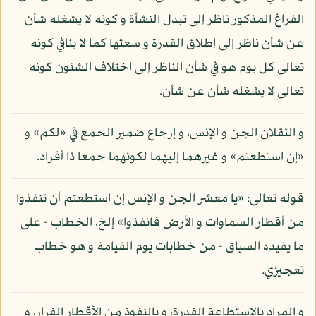
الفراغ المذكور ناظر إلى تبدل النشأة و كونه لا يشغله شأن
عن شأن ناظر إلى إطلاق القدرة و سعتها كما لا ينافي كونه
تعالى كل يوم هو في شأن الناظر إلى اختلاف الشئون كونه
تعالى لا يشغله شأن عن شأن.
و الثقلان الجن و الإنس، و إرجاع ضمير الجمع في «لكم» و
«إن استطعتم» و غيرهما إليهما لكونهما جمعا ذا أفراد.
قوله تعالى: «يا معشر الجن و الإنس إن استطعتم أن تنفذوا
من أقطار السماوات و الأرض فانفذوا» إلخ، الخطاب - على
ما يفيده السياق - من خطابات يوم القيامة و هو خطاب
تعجيزي.
و المراد بالاستطاعة القدرة، و بالنفوذ من الأقطار الفرار، و