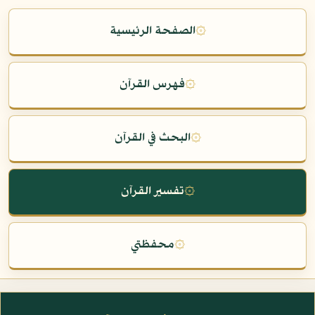
۞
الصفحة الرئيسية
۞
فهرس القرآن
۞
البحث في القرآن
۞
تفسير القرآن
۞
محفظتي