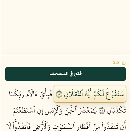
۞ الآية
فتح في المصحف
سَنَفۡرُغُ لَكُمۡ أَيُّهَ ٱلثَّقَلَانِ ٣١
فَبِأَيِّ ءَالَآءِ رَبِّكُمَا
تُكَذِّبَانِ ٣٢
يَٰمَعۡشَرَ ٱلۡجِنِّ وَٱلۡإِنسِ إِنِ ٱسۡتَطَعۡتُمۡ
أَن تَنفُذُواْ مِنۡ أَقۡطَارِ ٱلسَّمَٰوَٰتِ وَٱلۡأَرۡضِ فَٱنفُذُواْۚ لَا