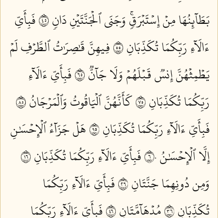
بَطَآئِنُهَا مِنۡ إِسۡتَبۡرَقٖۚ وَجَنَى ٱلۡجَنَّتَيۡنِ دَانٖ ٥٤
فَبِأَيِّ
ءَالَآءِ رَبِّكُمَا تُكَذِّبَانِ ٥٥
فِيهِنَّ قَٰصِرَٰتُ ٱلطَّرۡفِ لَمۡ
يَطۡمِثۡهُنَّ إِنسٞ قَبۡلَهُمۡ وَلَا جَآنّٞ ٥٦
فَبِأَيِّ ءَالَآءِ
رَبِّكُمَا تُكَذِّبَانِ ٥٧
كَأَنَّهُنَّ ٱلۡيَاقُوتُ وَٱلۡمَرۡجَانُ ٥٨
فَبِأَيِّ ءَالَآءِ رَبِّكُمَا تُكَذِّبَانِ ٥٩
هَلۡ جَزَآءُ ٱلۡإِحۡسَٰنِ
إِلَّا ٱلۡإِحۡسَٰنُ ٦٠
فَبِأَيِّ ءَالَآءِ رَبِّكُمَا تُكَذِّبَانِ ٦١
وَمِن دُونِهِمَا جَنَّتَانِ ٦٢
فَبِأَيِّ ءَالَآءِ رَبِّكُمَا
تُكَذِّبَانِ ٦٣
مُدۡهَآمَّتَانِ ٦٤
فَبِأَيِّ ءَالَآءِ رَبِّكُمَا