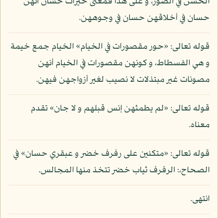
الحسن في الصور، و على هذا فمعنى خيرات حسان أنهن
حسان في أخلاقهن حسان في وجوههن.
قوله تعالى: «حور مقصورات في الخيام» الخيام جمع خيمة
و هي الفسطاط، و كونهن مقصورات في الخيام أنهن
مصونات غير مبتذلات لا نصيب لغير أزواجهن فيهن.
قوله تعالى: «لم يطمثهن إنس قبلهم و لا جان» تقدم
معناه.
قوله تعالى: «متكئين على رفرف خضر و عبقري حسان» في
الصحاح،: الرفرف ثياب خضر تتخذ منها المجالس.
انتهى.