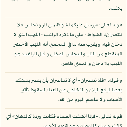
يلائمه.
قوله تعالى: «يرسل عليكما شواظ من نار و نحاس فلا
تنتصران» الشواظ - على ما ذكره الراغب - اللهب الذي لا
دخان فيه، و يقرب منه ما في المجمع، أنه اللهب الأخضر
المنقطع من النار، و النحاس الدخان و قال الراغب: هو
اللهب بلا دخان و المعنى ظاهر.
و قوله: «فلا تنتصران» أي لا تتناصران بأن ينصر بعضكم
بعضا لرفع البلاء و التخلص عن العناء لسقوط تأثير
الأسباب و لا عاصم اليوم من الله.
قوله تعالى: «فإذا انشقت السماء فكانت وردة كالدهان» أي
كانت حمراء كالدهان و هو الأديم الأحمر.