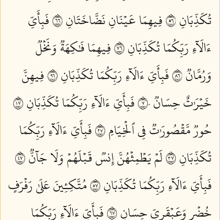
تُكَذِّبَانِ ٦٥
فِيهِمَا عَيۡنَانِ نَضَّاخَتَانِ ٦٦
فَبِأَيِّ
ءَالَآءِ رَبِّكُمَا تُكَذِّبَانِ ٦٧
فِيهِمَا فَٰكِهَةٞ وَنَخۡلٞ
وَرُمَّانٞ ٦٨
فَبِأَيِّ ءَالَآءِ رَبِّكُمَا تُكَذِّبَانِ ٦٩
فِيهِنَّ
خَيۡرَٰتٌ حِسَانٞ ٧٠
فَبِأَيِّ ءَالَآءِ رَبِّكُمَا تُكَذِّبَانِ ٧١
حُورٞ مَّقۡصُورَٰتٞ فِي ٱلۡخِيَامِ ٧٢
فَبِأَيِّ ءَالَآءِ رَبِّكُمَا
تُكَذِّبَانِ ٧٣
لَمۡ يَطۡمِثۡهُنَّ إِنسٞ قَبۡلَهُمۡ وَلَا جَآنّٞ ٧٤
فَبِأَيِّ ءَالَآءِ رَبِّكُمَا تُكَذِّبَانِ ٧٥
مُتَّكِـِٔينَ عَلَىٰ رَفۡرَفٍ
خُضۡرٖ وَعَبۡقَرِيٍّ حِسَانٖ ٧٦
فَبِأَيِّ ءَالَآءِ رَبِّكُمَا