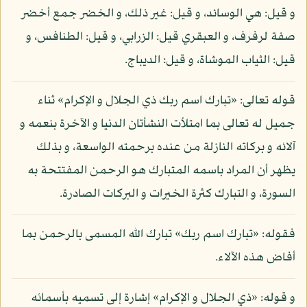
و قيل: هي الوسائد، و قيل: غير ذلك، و الخضر جمع أخضر
صفة لرفرف، و العبقري قيل: الزرابي، و قيل: الطنافس، و
قيل: الثياب الموشاة، و قيل: الديباج.
قوله تعالى: «تبارك اسم ربك ذي الجلال و الإكرام» ثناء
جميل له تعالى بما امتلأت النشأتان الدنيا و الآخرة بنعمه و
آلائه و بركاته النازلة من عنده برحمته الواسعة، و بذلك
يظهر أن المراد باسمه المتبارك هو الرحمن المفتتحة به
السورة، و التبارك كثرة الخيرات و البركات الصادرة.
فقوله: «تبارك اسم ربك» تبارك الله المسمى بالرحمن بما
أفاض هذه الآلاء.
و قوله: «ذي الجلال و الإكرام» إشارة إلى تسميه بأسمائه