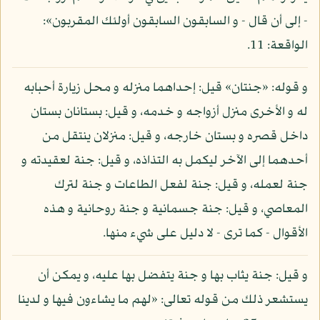
- إلى أن قال - و السابقون السابقون أولئك المقربون»:
الواقعة: 11.
و قوله: «جنتان» قيل: إحداهما منزله و محل زيارة أحبابه
له و الأخرى منزل أزواجه و خدمه، و قيل: بستانان بستان
داخل قصره و بستان خارجه، و قيل: منزلان ينتقل من
أحدهما إلى الآخر ليكمل به التذاذه، و قيل: جنة لعقيدته و
جنة لعمله، و قيل: جنة لفعل الطاعات و جنة لترك
المعاصي، و قيل: جنة جسمانية و جنة روحانية و هذه
الأقوال - كما ترى - لا دليل على شيء منها.
و قيل: جنة يثاب بها و جنة يتفضل بها عليه، و يمكن أن
يستشعر ذلك من قوله تعالى: «لهم ما يشاءون فيها و لدينا