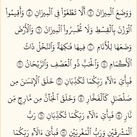
وَوَضَعَ ٱلۡمِيزَانَ ٧
أَلَّا تَطۡغَوۡاْ فِي ٱلۡمِيزَانِ ٨
وَأَقِيمُواْ
ٱلۡوَزۡنَ بِٱلۡقِسۡطِ وَلَا تُخۡسِرُواْ ٱلۡمِيزَانَ ٩
وَٱلۡأَرۡضَ
وَضَعَهَا لِلۡأَنَامِ ١٠
فِيهَا فَٰكِهَةٞ وَٱلنَّخۡلُ ذَاتُ
ٱلۡأَكۡمَامِ ١١
وَٱلۡحَبُّ ذُو ٱلۡعَصۡفِ وَٱلرَّيۡحَانُ ١٢
فَبِأَيِّ ءَالَآءِ رَبِّكُمَا تُكَذِّبَانِ ١٣
خَلَقَ ٱلۡإِنسَٰنَ مِن
صَلۡصَٰلٖ كَٱلۡفَخَّارِ ١٤
وَخَلَقَ ٱلۡجَآنَّ مِن مَّارِجٖ مِّن
نَّارٖ ١٥
فَبِأَيِّ ءَالَآءِ رَبِّكُمَا تُكَذِّبَانِ ١٦
رَبُّ
ٱلۡمَشۡرِقَيۡنِ وَرَبُّ ٱلۡمَغۡرِبَيۡنِ ١٧
فَبِأَيِّ ءَالَآءِ رَبِّكُمَا