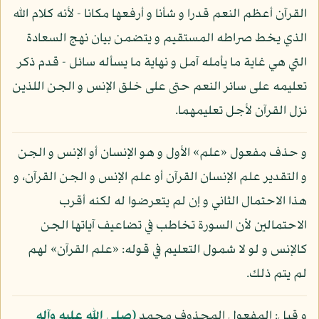
القرآن أعظم النعم قدرا و شأنا و أرفعها مكانا - لأنه كلام الله
الذي يخط صراطه المستقيم و يتضمن بيان نهج السعادة
التي هي غاية ما يأمله آمل و نهاية ما يسأله سائل - قدم ذكر
تعليمه على سائر النعم حتى على خلق الإنس و الجن اللذين
نزل القرآن لأجل تعليمهما.
و حذف مفعول «علم» الأول و هو الإنسان أو الإنس و الجن
و التقدير علم الإنسان القرآن أو علم الإنس و الجن القرآن، و
هذا الاحتمال الثاني و إن لم يتعرضوا له لكنه أقرب
الاحتمالين لأن السورة تخاطب في تضاعيف آياتها الجن
كالإنس و لو لا شمول التعليم في قوله: «علم القرآن» لهم
لم يتم ذلك.
و قيل: المفعول المحذوف محمد
(صلى الله عليه وآله