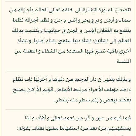
تتضمن السورة الإشارة إلى خلقه تعالى العالم بأجزائه من
سماء و أرض و بر و بحر و إنس و جن و نظم أجزائه نظما
ينتفع به الثقلان الإنس و الجن في حياتهما و ينقسم بذلك
العالم إلى نشأتين: نشأة دنيا ستفنى بفناء أهلها، و نشأة
أخرى باقية تتميز فيها السعادة من الشقاء و النعمة من
النقمة.
و بذلك يظهر أن دار الوجود من دنياها و آخرتها ذات نظام
واحد مؤتلف الأجزاء مرتبط الأبعاض قويم الأركان يصلح
بعضه ببعض و يتم شطر منه بشطر.
فما فيه من عين و أثر، من نعمه تعالى و آلائه، و لذا
يستفهمهم مرة بعد مرة استفهاما مشوبا بعتاب بقوله: