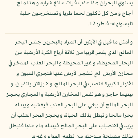
يستوي البحران هذا عذب فرات سائغ شرابه و هذا ملح
أجاج و من كل تأكلون لحما طريا و تستخرجون حلية
تلبسونها»: فاطر: 12.
و أمثل ما قيل في الآيتين أن المراد بالبحرين جنس البحر
المالح الذي يغمر قريبا من ثلاثة أرباع الكرة الأرضية من
البحار المحيطة، و غير المحيطة و البحر العذب المدخر في
مخازن الأرض التي تنفجر الأرض عنها فتجري العيون و
الأنهار الكبيرة فتصب في البحر المالح، و لا يزالان يلتقيان، و
بينهما حاجز و هو نفس المخازن الأرضية و المجاري يحجز
البحر المالح أن يبغي على البحر العذب فيغشيه و يبدله
بحرا مالحا و تبطل بذلك الحياة، و يحجز البحر العذب أن
يزيد في الانصباب على البحر المالح فيبدله ماء عذبا فتبطل
بذلك مصلحة ملوحته من تطهير الهواء و غيره.