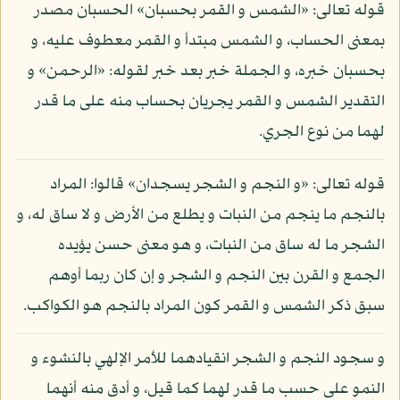
قوله تعالى: «الشمس و القمر بحسبان» الحسبان مصدر
بمعنى الحساب، و الشمس مبتدأ و القمر معطوف عليه، و
بحسبان خبره، و الجملة خبر بعد خبر لقوله: «الرحمن» و
التقدير الشمس و القمر يجريان بحساب منه على ما قدر
لهما من نوع الجري.
قوله تعالى: «و النجم و الشجر يسجدان» قالوا: المراد
بالنجم ما ينجم من النبات و يطلع من الأرض و لا ساق له، و
الشجر ما له ساق من النبات، و هو معنى حسن يؤيده
الجمع و القرن بين النجم و الشجر و إن كان ربما أوهم
سبق ذكر الشمس و القمر كون المراد بالنجم هو الكواكب.
و سجود النجم و الشجر انقيادهما للأمر الإلهي بالنشوء و
النمو على حسب ما قدر لهما كما قيل، و أدق منه أنهما