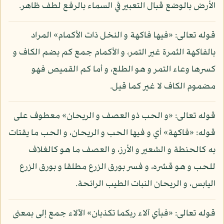
الأرض بالوضع قبال التعبير في السماء بالرفع لطف ظاهر.
قوله تعالى: «فيها فاكهة و النخل ذات الأكمام» المراد
بالفاكهة الثمرة غير التمر، و الأكمام جمع كم بضم الكاف و
كسرها وعاء التمر و هو الطلع، و أما كم القميص فهو
مضموم الكاف لا غير كما قيل.
قوله تعالى: «و الحب ذو العصف و الريحان» معطوف على
قوله: «فاكهة» أي و فيها الحب و الريحان، و الحب ما يقتات
به كالحنطة و الشعير و الأرز، و العصف ما هو كالغلاف
للحب و هو قشره، و فسر بورق الزرع مطلقا و بورق الزرع
اليابس، و الريحان النبات الطيب الرائحة.
قوله تعالى: «فبأي آلاء ربكما تكذبان» الآلاء جمع إلى بمعنى