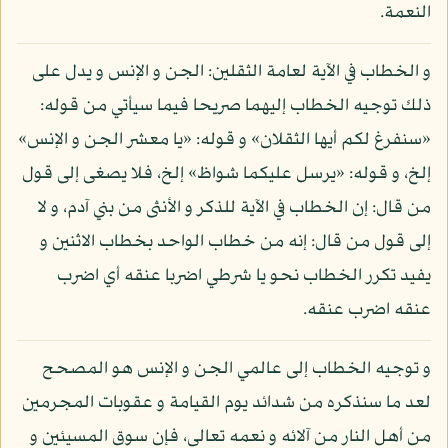
النعمة.
و الخطاب في الآية لعامة الثقلين: الجن و الإنس و يدل على
ذلك توجيه الخطاب إليهما صريحا فيما سيأتي من قوله:
«سنفرغ لكم أيها الثقلان» و قوله: «يا معشر الجن و الإنس»
إلخ، و قوله: «يرسل عليكما شواظ» إلخ، فلا يصغى إلى قول
من قال: إن الخطاب في الآية للذكر و الأنثى من بني آدم، و لا
إلى قول من قال: إنه من خطاب الواحد بخطاب الاثنين و
يفيد تكرر الخطاب نحو يا شرطي اضربا عنقه أي اضرب
عنقه اضرب عنقه.
و توجيه الخطاب إلى عالمي الجن و الإنس هو المصحح
لعد ما سنذكره من شدائد يوم القيامة و عقوبات المجرمين
من أهل النار من آلائه و نعمه تعالى، فإن سوق المسيئين و