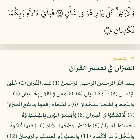
وَٱلۡأَرۡضِۚ كُلَّ يَوۡمٍ هُوَ فِي شَأۡنٖ ٢٩
فَبِأَيِّ ءَالَآءِ رَبِّكُمَا
تُكَذِّبَانِ ٣٠
۞ التفسير
الميزان في تفسير القرآن
بِسْمِ اللّهِ الرَّحْمنِ الرَّحِيمِ الرَّحْمَنُ (1) عَلَّمَ الْقُرْآنَ (2) خَلَقَ
الْإِنسَانَ (3) عَلَّمَهُ الْبَيَانَ (4) الشَّمْسُ وَالْقَمَرُ بِحُسْبَانٍ (5)
وَالنَّجْمُ وَالشَّجَرُ يَسْجُدَانِ (6) وَالسَّمَاء رَفَعَهَا وَوَضَعَ الْمِيزَانَ
(7) أَلَّا تَطْغَوْا فِي الْمِيزَانِ (8) وَأَقِيمُوا الْوَزْنَ بِالْقِسْطِ وَلَا
تُخْسِرُوا الْمِيزَانَ (9) وَالْأَرْضَ وَضَعَهَا لِلْأَنَامِ (10) فِيهَا فَاكِهَةٌ
وَالنَّخْلُ ذَاتُ الْأَكْمَامِ (11) وَالْحَبُّ ذُو الْعَصْفِ وَالرَّيْحَانُ (12)