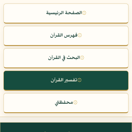
۞
الصفحة الرئيسية
۞
فهرس القرآن
۞
البحث في القرآن
۞
تفسير القرآن
۞
محفظتي