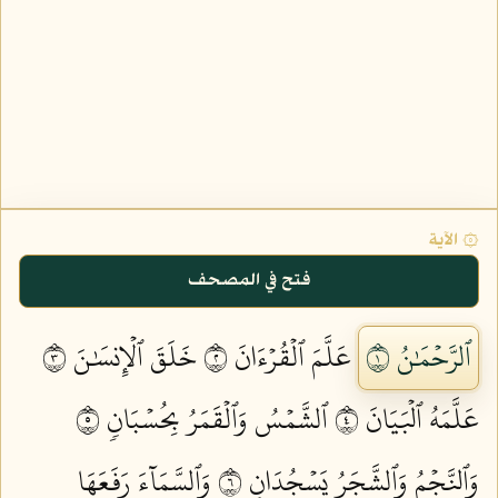
۞ الآية
فتح في المصحف
ٱلرَّحۡمَٰنُ ١
عَلَّمَ ٱلۡقُرۡءَانَ ٢
خَلَقَ ٱلۡإِنسَٰنَ ٣
عَلَّمَهُ ٱلۡبَيَانَ ٤
ٱلشَّمۡسُ وَٱلۡقَمَرُ بِحُسۡبَانٖ ٥
وَٱلنَّجۡمُ وَٱلشَّجَرُ يَسۡجُدَانِ ٦
وَٱلسَّمَآءَ رَفَعَهَا