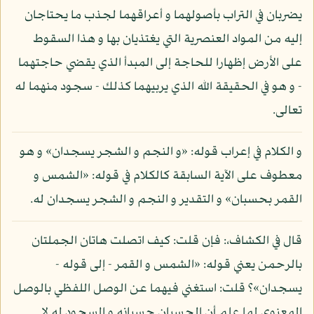
يضربان في التراب بأصولهما و أعراقهما لجذب ما يحتاجان
إليه من المواد العنصرية التي يغتذيان بها و هذا السقوط
على الأرض إظهارا للحاجة إلى المبدأ الذي يقضي حاجتهما
- و هو في الحقيقة الله الذي يربيهما كذلك - سجود منهما له
تعالى.
و الكلام في إعراب قوله: «و النجم و الشجر يسجدان» و هو
معطوف على الآية السابقة كالكلام في قوله: «الشمس و
القمر بحسبان» و التقدير و النجم و الشجر يسجدان له.
قال في الكشاف،: فإن قلت: كيف اتصلت هاتان الجملتان
بالرحمن يعني قوله: «الشمس و القمر - إلى قوله -
يسجدان»؟ قلت: استغني فيهما عن الوصل اللفظي بالوصل
المعنوي لما علم أن الحسبان حسبانه و السجود له لا