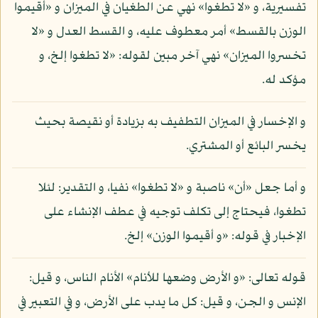
تفسيرية، و «لا تطغوا» نهي عن الطغيان في الميزان و «أقيموا
الوزن بالقسط» أمر معطوف عليه، و القسط العدل و «لا
تخسروا الميزان» نهي آخر مبين لقوله: «لا تطغوا إلخ، و
مؤكد له.
و الإخسار في الميزان التطفيف به بزيادة أو نقيصة بحيث
يخسر البائع أو المشتري.
و أما جعل «أن» ناصبة و «لا تطغوا» نفيا، و التقدير: لئلا
تطغوا، فيحتاج إلى تكلف توجيه في عطف الإنشاء على
الإخبار في قوله: «و أقيموا الوزن» إلخ.
قوله تعالى: «و الأرض وضعها للأنام» الأنام الناس، و قيل:
الإنس و الجن، و قيل: كل ما يدب على الأرض، و في التعبير في