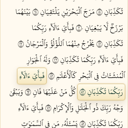
تُكَذِّبَانِ ١٨
مَرَجَ ٱلۡبَحۡرَيۡنِ يَلۡتَقِيَانِ ١٩
بَيۡنَهُمَا
بَرۡزَخٞ لَّا يَبۡغِيَانِ ٢٠
فَبِأَيِّ ءَالَآءِ رَبِّكُمَا
تُكَذِّبَانِ ٢١
يَخۡرُجُ مِنۡهُمَا ٱللُّؤۡلُؤُ وَٱلۡمَرۡجَانُ ٢٢
فَبِأَيِّ ءَالَآءِ رَبِّكُمَا تُكَذِّبَانِ ٢٣
وَلَهُ ٱلۡجَوَارِ
ٱلۡمُنشَـَٔاتُ فِي ٱلۡبَحۡرِ كَٱلۡأَعۡلَٰمِ ٢٤
فَبِأَيِّ ءَالَآءِ
رَبِّكُمَا تُكَذِّبَانِ ٢٥
كُلُّ مَنۡ عَلَيۡهَا فَانٖ ٢٦
وَيَبۡقَىٰ
وَجۡهُ رَبِّكَ ذُو ٱلۡجَلَٰلِ وَٱلۡإِكۡرَامِ ٢٧
فَبِأَيِّ ءَالَآءِ
رَبِّكُمَا تُكَذِّبَانِ ٢٨
يَسۡـَٔلُهُۥ مَن فِي ٱلسَّمَٰوَٰتِ