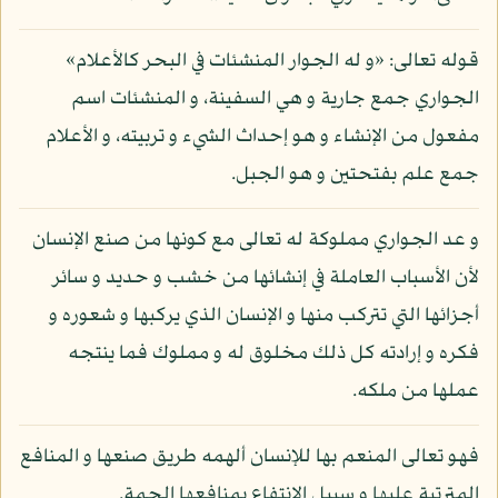
قوله تعالى: «و له الجوار المنشئات في البحر كالأعلام»
الجواري جمع جارية و هي السفينة، و المنشئات اسم
مفعول من الإنشاء و هو إحداث الشيء و تربيته، و الأعلام
جمع علم بفتحتين و هو الجبل.
و عد الجواري مملوكة له تعالى مع كونها من صنع الإنسان
لأن الأسباب العاملة في إنشائها من خشب و حديد و سائر
أجزائها التي تتركب منها و الإنسان الذي يركبها و شعوره و
فكره و إرادته كل ذلك مخلوق له و مملوك فما ينتجه
عملها من ملكه.
فهو تعالى المنعم بها للإنسان ألهمه طريق صنعها و المنافع
المترتبة عليها و سبيل الانتفاع بمنافعها الجمة.