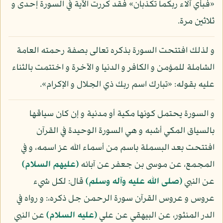
«فبأي آلاء ربكما تكذبان» فقد كررت الآية في السورة إحدى و
ثلاثين مرة.
و لذلك افتتحت السورة بذكره تعالى بصفة رحمته العامة
الشاملة للمؤمن و الكافر و الدنيا و الآخرة و اختتمت بالثناء
عليه بقوله: «تبارك اسم ربك ذي الجلال و الإكرام».
و السورة يحتمل كونها مكية أو مدنية و إن كان سياقها
بالسياق المكي أشبه و هي السورة الوحيدة في القرآن
افتتحت بعد البسملة باسم من أسماء الله عز اسمه، و في
المجمع، عن موسى بن جعفر عن آبائه
(عليهم السلام)
عن النبي
(صلى الله عليه وآله وسلم)
قال: لكل شيء
عروس و عروس القرآن سورة الرحمن جل ذكره،: و رواه في
الدر المنثور، عن البيهقي عن علي
(عليه السلام)
عن النبي