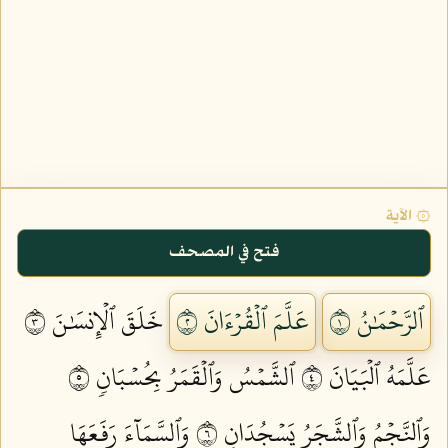
۞ الآية
فتح في المصحف
ٱلرَّحۡمَٰنُ ١
عَلَّمَ ٱلۡقُرۡءَانَ ٢
خَلَقَ ٱلۡإِنسَٰنَ ٣
عَلَّمَهُ ٱلۡبَيَانَ ٤
ٱلشَّمۡسُ وَٱلۡقَمَرُ بِحُسۡبَانٖ ٥
وَٱلنَّجۡمُ وَٱلشَّجَرُ يَسۡجُدَانِ ٦
وَٱلسَّمَآءَ رَفَعَهَا