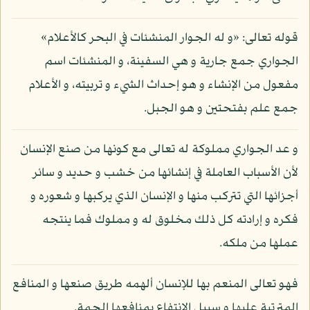
قوله تعالى: «و له الجوار المنشئات في البحر كالأعلام»
الجواري جمع جارية و هي السفينة، و المنشئات اسم
مفعول من الإنشاء و هو إحداث الشيء و تربيته، و الأعلام
جمع علم بفتحتين و هو الجبل.
و عد الجواري مملوكة له تعالى مع كونها من صنع الإنسان
لأن الأسباب العاملة في إنشائها من خشب و حديد و سائر
أجزائها التي تتركب منها و الإنسان الذي يركبها و شعوره و
فكره و إرادته كل ذلك مخلوق له و مملوك فما ينتجه
عملها من ملكه.
فهو تعالى المنعم بها للإنسان ألهمه طريق صنعها و المنافع
المترتبة عليها و سبيل الانتفاع بمنافعها الجمة.