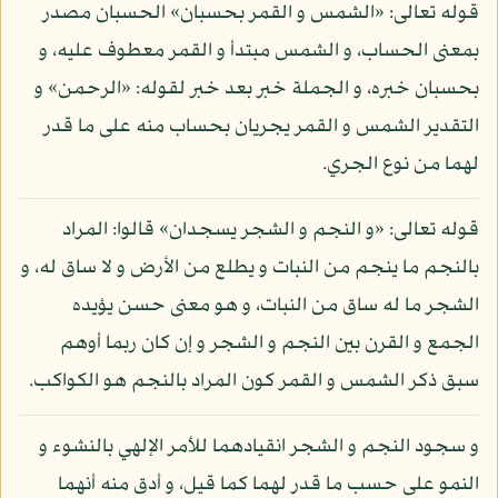
قوله تعالى: «الشمس و القمر بحسبان» الحسبان مصدر
بمعنى الحساب، و الشمس مبتدأ و القمر معطوف عليه، و
بحسبان خبره، و الجملة خبر بعد خبر لقوله: «الرحمن» و
التقدير الشمس و القمر يجريان بحساب منه على ما قدر
لهما من نوع الجري.
قوله تعالى: «و النجم و الشجر يسجدان» قالوا: المراد
بالنجم ما ينجم من النبات و يطلع من الأرض و لا ساق له، و
الشجر ما له ساق من النبات، و هو معنى حسن يؤيده
الجمع و القرن بين النجم و الشجر و إن كان ربما أوهم
سبق ذكر الشمس و القمر كون المراد بالنجم هو الكواكب.
و سجود النجم و الشجر انقيادهما للأمر الإلهي بالنشوء و
النمو على حسب ما قدر لهما كما قيل، و أدق منه أنهما