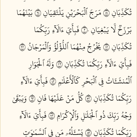
تُكَذِّبَانِ ١٨
مَرَجَ ٱلۡبَحۡرَيۡنِ يَلۡتَقِيَانِ ١٩
بَيۡنَهُمَا
بَرۡزَخٞ لَّا يَبۡغِيَانِ ٢٠
فَبِأَيِّ ءَالَآءِ رَبِّكُمَا
تُكَذِّبَانِ ٢١
يَخۡرُجُ مِنۡهُمَا ٱللُّؤۡلُؤُ وَٱلۡمَرۡجَانُ ٢٢
فَبِأَيِّ ءَالَآءِ رَبِّكُمَا تُكَذِّبَانِ ٢٣
وَلَهُ ٱلۡجَوَارِ
ٱلۡمُنشَـَٔاتُ فِي ٱلۡبَحۡرِ كَٱلۡأَعۡلَٰمِ ٢٤
فَبِأَيِّ ءَالَآءِ
رَبِّكُمَا تُكَذِّبَانِ ٢٥
كُلُّ مَنۡ عَلَيۡهَا فَانٖ ٢٦
وَيَبۡقَىٰ
وَجۡهُ رَبِّكَ ذُو ٱلۡجَلَٰلِ وَٱلۡإِكۡرَامِ ٢٧
فَبِأَيِّ ءَالَآءِ
رَبِّكُمَا تُكَذِّبَانِ ٢٨
يَسۡـَٔلُهُۥ مَن فِي ٱلسَّمَٰوَٰتِ