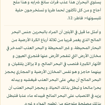
يستوي البحران هذا عذب فرات سائغ شرابه و هذا ملح
أجاج و من كل تأكلون لحما طريا و تستخرجون حلية
تلبسونها»: فاطر: 12.
و أمثل ما قيل في الآيتين أن المراد بالبحرين جنس البحر
المالح الذي يغمر قريبا من ثلاثة أرباع الكرة الأرضية من
البحار المحيطة، و غير المحيطة و البحر العذب المدخر في
مخازن الأرض التي تنفجر الأرض عنها فتجري العيون و
الأنهار الكبيرة فتصب في البحر المالح، و لا يزالان يلتقيان، و
بينهما حاجز و هو نفس المخازن الأرضية و المجاري يحجز
البحر المالح أن يبغي على البحر العذب فيغشيه و يبدله
بحرا مالحا و تبطل بذلك الحياة، و يحجز البحر العذب أن
يزيد في الانصباب على البحر المالح فيبدله ماء عذبا فتبطل
بذلك مصلحة ملوحته من تطهير الهواء و غيره.