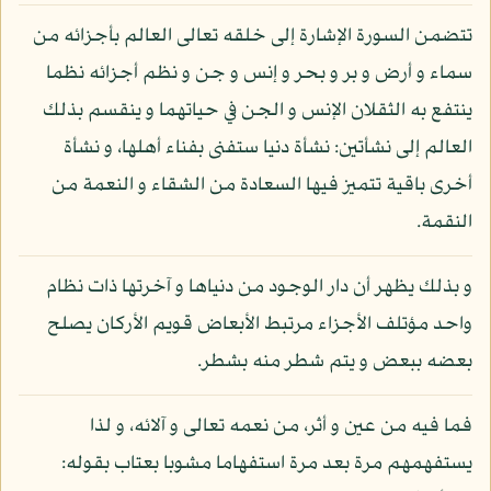
تتضمن السورة الإشارة إلى خلقه تعالى العالم بأجزائه من
سماء و أرض و بر و بحر و إنس و جن و نظم أجزائه نظما
ينتفع به الثقلان الإنس و الجن في حياتهما و ينقسم بذلك
العالم إلى نشأتين: نشأة دنيا ستفنى بفناء أهلها، و نشأة
أخرى باقية تتميز فيها السعادة من الشقاء و النعمة من
النقمة.
و بذلك يظهر أن دار الوجود من دنياها و آخرتها ذات نظام
واحد مؤتلف الأجزاء مرتبط الأبعاض قويم الأركان يصلح
بعضه ببعض و يتم شطر منه بشطر.
فما فيه من عين و أثر، من نعمه تعالى و آلائه، و لذا
يستفهمهم مرة بعد مرة استفهاما مشوبا بعتاب بقوله: