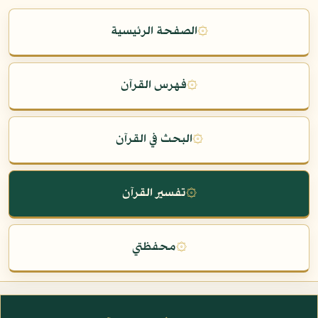
۞
الصفحة الرئيسية
۞
فهرس القرآن
۞
البحث في القرآن
۞
تفسير القرآن
۞
محفظتي