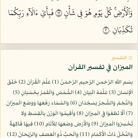
وَٱلۡأَرۡضِۚ كُلَّ يَوۡمٍ هُوَ فِي شَأۡنٖ ٢٩
فَبِأَيِّ ءَالَآءِ رَبِّكُمَا
تُكَذِّبَانِ ٣٠
۞ التفسير
الميزان في تفسير القرآن
بِسْمِ اللّهِ الرَّحْمنِ الرَّحِيمِ الرَّحْمَنُ (1) عَلَّمَ الْقُرْآنَ (2) خَلَقَ
الْإِنسَانَ (3) عَلَّمَهُ الْبَيَانَ (4) الشَّمْسُ وَالْقَمَرُ بِحُسْبَانٍ (5)
وَالنَّجْمُ وَالشَّجَرُ يَسْجُدَانِ (6) وَالسَّمَاء رَفَعَهَا وَوَضَعَ الْمِيزَانَ
(7) أَلَّا تَطْغَوْا فِي الْمِيزَانِ (8) وَأَقِيمُوا الْوَزْنَ بِالْقِسْطِ وَلَا
تُخْسِرُوا الْمِيزَانَ (9) وَالْأَرْضَ وَضَعَهَا لِلْأَنَامِ (10) فِيهَا فَاكِهَةٌ
وَالنَّخْلُ ذَاتُ الْأَكْمَامِ (11) وَالْحَبُّ ذُو الْعَصْفِ وَالرَّيْحَانُ (12)