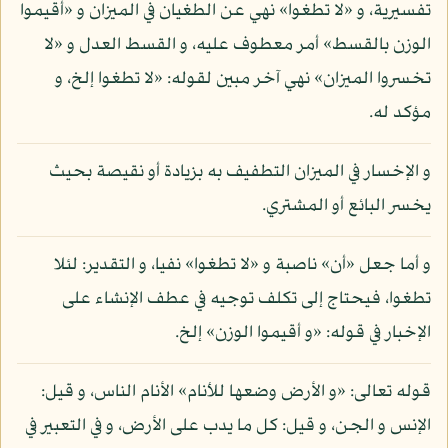
تفسيرية، و «لا تطغوا» نهي عن الطغيان في الميزان و «أقيموا
الوزن بالقسط» أمر معطوف عليه، و القسط العدل و «لا
تخسروا الميزان» نهي آخر مبين لقوله: «لا تطغوا إلخ، و
مؤكد له.
و الإخسار في الميزان التطفيف به بزيادة أو نقيصة بحيث
يخسر البائع أو المشتري.
و أما جعل «أن» ناصبة و «لا تطغوا» نفيا، و التقدير: لئلا
تطغوا، فيحتاج إلى تكلف توجيه في عطف الإنشاء على
الإخبار في قوله: «و أقيموا الوزن» إلخ.
قوله تعالى: «و الأرض وضعها للأنام» الأنام الناس، و قيل:
الإنس و الجن، و قيل: كل ما يدب على الأرض، و في التعبير في