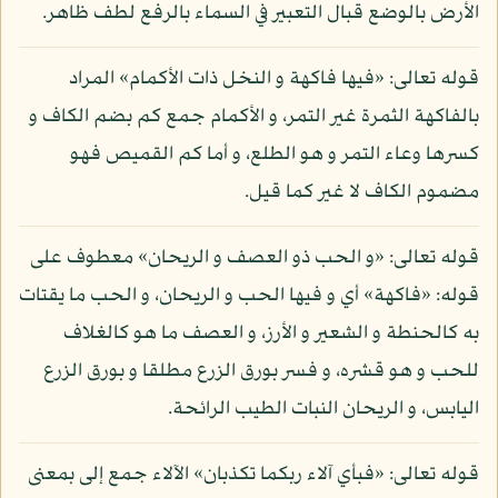
الأرض بالوضع قبال التعبير في السماء بالرفع لطف ظاهر.
قوله تعالى: «فيها فاكهة و النخل ذات الأكمام» المراد
بالفاكهة الثمرة غير التمر، و الأكمام جمع كم بضم الكاف و
كسرها وعاء التمر و هو الطلع، و أما كم القميص فهو
مضموم الكاف لا غير كما قيل.
قوله تعالى: «و الحب ذو العصف و الريحان» معطوف على
قوله: «فاكهة» أي و فيها الحب و الريحان، و الحب ما يقتات
به كالحنطة و الشعير و الأرز، و العصف ما هو كالغلاف
للحب و هو قشره، و فسر بورق الزرع مطلقا و بورق الزرع
اليابس، و الريحان النبات الطيب الرائحة.
قوله تعالى: «فبأي آلاء ربكما تكذبان» الآلاء جمع إلى بمعنى