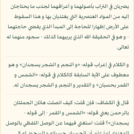
يضربان في التراب بأصولهما و أعراقهما لجذب ما يحتاجان
إليه من المواد العنصرية التي يغتذيان بها و هذا السقوط
على الأرض إظهارا للحاجة إلى المبدأ الذي يقضي حاجتهما
- و هو في الحقيقة الله الذي يربيهما كذلك - سجود منهما له
تعالى.
و الكلام في إعراب قوله: «و النجم و الشجر يسجدان» و هو
معطوف على الآية السابقة كالكلام في قوله: «الشمس و
القمر بحسبان» و التقدير و النجم و الشجر يسجدان له.
قال في الكشاف،: فإن قلت: كيف اتصلت هاتان الجملتان
بالرحمن يعني قوله: «الشمس و القمر - إلى قوله -
يسجدان»؟ قلت: استغني فيهما عن الوصل اللفظي بالوصل
المعنوي لما علم أن الحسبان حسبانه و السجود له لا