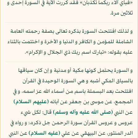
«فبأي آلاء ربكما تكذبان» فقد كررت الآية في السورة إحدى و
ثلاثين مرة.
و لذلك افتتحت السورة بذكره تعالى بصفة رحمته العامة
الشاملة للمؤمن و الكافر و الدنيا و الآخرة و اختتمت بالثناء
عليه بقوله: «تبارك اسم ربك ذي الجلال و الإكرام».
و السورة يحتمل كونها مكية أو مدنية و إن كان سياقها
بالسياق المكي أشبه و هي السورة الوحيدة في القرآن
افتتحت بعد البسملة باسم من أسماء الله عز اسمه، و في
المجمع، عن موسى بن جعفر عن آبائه
(عليهم السلام)
عن النبي
(صلى الله عليه وآله وسلم)
قال: لكل شيء
عروس و عروس القرآن سورة الرحمن جل ذكره،: و رواه في
الدر المنثور، عن البيهقي عن علي
(عليه السلام)
عن النبي