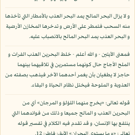
و لا يزال البحر المالح يمد البحر العذب بالأمطار التي تأخذها
منه السحب فتمطر على الأرض و تدخرها المخازن الأرضية
و البحر العذب يمد البحر المالح بالانصباب عليه.
فمعنى الآيتين - و الله أعلم - خلط البحرين العذب الفرات و
الملح الأجاج حال كونهما مستمرين في تلاقيهما بينهما
حاجز لا يطغيان بأن يغمر أحدهما الآخر فيذهب بصفته من
العذوبة و الملوحة فيختل نظام الحياة و البقاء.
قوله تعالى: «يخرج منهما اللؤلؤ و المرجان» أي من
البحرين العذب و المالح جميعا و ذلك من فوائدهما التي
ينتفع بها الإنسان، و قد تقدم فيه الكلام في تفسير قوله
تعالى: «و ما يستوي البحران» الآية،: فاطر: 12.