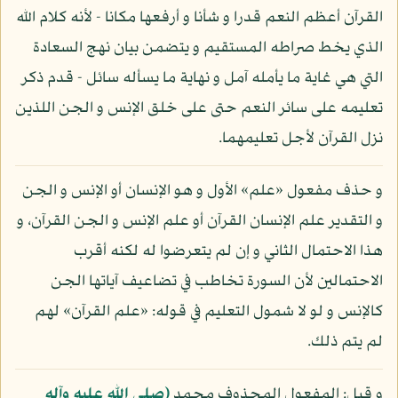
القرآن أعظم النعم قدرا و شأنا و أرفعها مكانا - لأنه كلام الله
الذي يخط صراطه المستقيم و يتضمن بيان نهج السعادة
التي هي غاية ما يأمله آمل و نهاية ما يسأله سائل - قدم ذكر
تعليمه على سائر النعم حتى على خلق الإنس و الجن اللذين
نزل القرآن لأجل تعليمهما.
و حذف مفعول «علم» الأول و هو الإنسان أو الإنس و الجن
و التقدير علم الإنسان القرآن أو علم الإنس و الجن القرآن، و
هذا الاحتمال الثاني و إن لم يتعرضوا له لكنه أقرب
الاحتمالين لأن السورة تخاطب في تضاعيف آياتها الجن
كالإنس و لو لا شمول التعليم في قوله: «علم القرآن» لهم
لم يتم ذلك.
و قيل: المفعول المحذوف محمد
(صلى الله عليه وآله