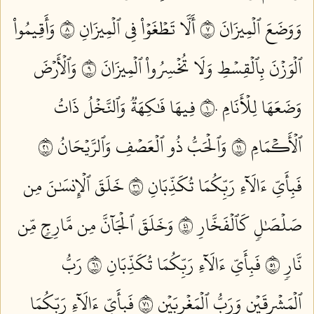
وَوَضَعَ ٱلۡمِيزَانَ ٧
أَلَّا تَطۡغَوۡاْ فِي ٱلۡمِيزَانِ ٨
وَأَقِيمُواْ
ٱلۡوَزۡنَ بِٱلۡقِسۡطِ وَلَا تُخۡسِرُواْ ٱلۡمِيزَانَ ٩
وَٱلۡأَرۡضَ
وَضَعَهَا لِلۡأَنَامِ ١٠
فِيهَا فَٰكِهَةٞ وَٱلنَّخۡلُ ذَاتُ
ٱلۡأَكۡمَامِ ١١
وَٱلۡحَبُّ ذُو ٱلۡعَصۡفِ وَٱلرَّيۡحَانُ ١٢
فَبِأَيِّ ءَالَآءِ رَبِّكُمَا تُكَذِّبَانِ ١٣
خَلَقَ ٱلۡإِنسَٰنَ مِن
صَلۡصَٰلٖ كَٱلۡفَخَّارِ ١٤
وَخَلَقَ ٱلۡجَآنَّ مِن مَّارِجٖ مِّن
نَّارٖ ١٥
فَبِأَيِّ ءَالَآءِ رَبِّكُمَا تُكَذِّبَانِ ١٦
رَبُّ
ٱلۡمَشۡرِقَيۡنِ وَرَبُّ ٱلۡمَغۡرِبَيۡنِ ١٧
فَبِأَيِّ ءَالَآءِ رَبِّكُمَا