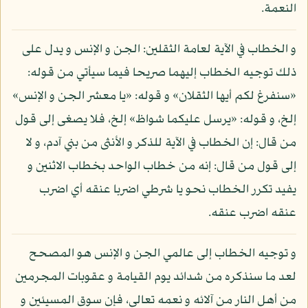
النعمة.
و الخطاب في الآية لعامة الثقلين: الجن و الإنس و يدل على
ذلك توجيه الخطاب إليهما صريحا فيما سيأتي من قوله:
«سنفرغ لكم أيها الثقلان» و قوله: «يا معشر الجن و الإنس»
إلخ، و قوله: «يرسل عليكما شواظ» إلخ، فلا يصغى إلى قول
من قال: إن الخطاب في الآية للذكر و الأنثى من بني آدم، و لا
إلى قول من قال: إنه من خطاب الواحد بخطاب الاثنين و
يفيد تكرر الخطاب نحو يا شرطي اضربا عنقه أي اضرب
عنقه اضرب عنقه.
و توجيه الخطاب إلى عالمي الجن و الإنس هو المصحح
لعد ما سنذكره من شدائد يوم القيامة و عقوبات المجرمين
من أهل النار من آلائه و نعمه تعالى، فإن سوق المسيئين و