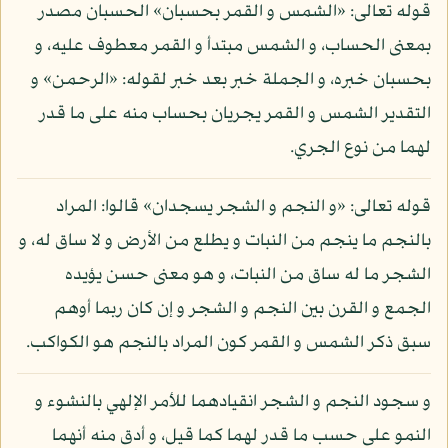
قوله تعالى: «الشمس و القمر بحسبان» الحسبان مصدر
بمعنى الحساب، و الشمس مبتدأ و القمر معطوف عليه، و
بحسبان خبره، و الجملة خبر بعد خبر لقوله: «الرحمن» و
التقدير الشمس و القمر يجريان بحساب منه على ما قدر
لهما من نوع الجري.
قوله تعالى: «و النجم و الشجر يسجدان» قالوا: المراد
بالنجم ما ينجم من النبات و يطلع من الأرض و لا ساق له، و
الشجر ما له ساق من النبات، و هو معنى حسن يؤيده
الجمع و القرن بين النجم و الشجر و إن كان ربما أوهم
سبق ذكر الشمس و القمر كون المراد بالنجم هو الكواكب.
و سجود النجم و الشجر انقيادهما للأمر الإلهي بالنشوء و
النمو على حسب ما قدر لهما كما قيل، و أدق منه أنهما