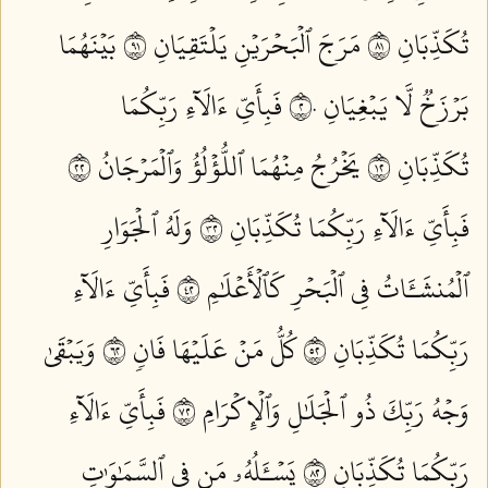
تُكَذِّبَانِ ١٨
مَرَجَ ٱلۡبَحۡرَيۡنِ يَلۡتَقِيَانِ ١٩
بَيۡنَهُمَا
بَرۡزَخٞ لَّا يَبۡغِيَانِ ٢٠
فَبِأَيِّ ءَالَآءِ رَبِّكُمَا
تُكَذِّبَانِ ٢١
يَخۡرُجُ مِنۡهُمَا ٱللُّؤۡلُؤُ وَٱلۡمَرۡجَانُ ٢٢
فَبِأَيِّ ءَالَآءِ رَبِّكُمَا تُكَذِّبَانِ ٢٣
وَلَهُ ٱلۡجَوَارِ
ٱلۡمُنشَـَٔاتُ فِي ٱلۡبَحۡرِ كَٱلۡأَعۡلَٰمِ ٢٤
فَبِأَيِّ ءَالَآءِ
رَبِّكُمَا تُكَذِّبَانِ ٢٥
كُلُّ مَنۡ عَلَيۡهَا فَانٖ ٢٦
وَيَبۡقَىٰ
وَجۡهُ رَبِّكَ ذُو ٱلۡجَلَٰلِ وَٱلۡإِكۡرَامِ ٢٧
فَبِأَيِّ ءَالَآءِ
رَبِّكُمَا تُكَذِّبَانِ ٢٨
يَسۡـَٔلُهُۥ مَن فِي ٱلسَّمَٰوَٰتِ