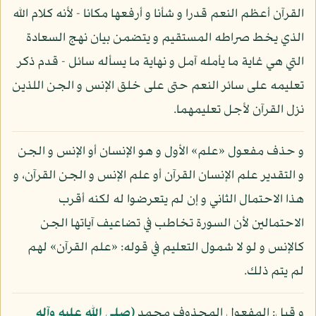
القرآن أعظم النعم قدرا و شأنا و أرفعها مكانا - لأنه كلام الله
الذي يخط صراطه المستقيم و يتضمن بيان نهج السعادة
التي هي غاية ما يأمله آمل و نهاية ما يسأله سائل - قدم ذكر
تعليمه على سائر النعم حتى على خلق الإنس و الجن اللذين
نزل القرآن لأجل تعليمهما.
و حذف مفعول «علم» الأول و هو الإنسان أو الإنس و الجن
و التقدير علم الإنسان القرآن أو علم الإنس و الجن القرآن، و
هذا الاحتمال الثاني و إن لم يتعرضوا له لكنه أقرب
الاحتمالين لأن السورة تخاطب في تضاعيف آياتها الجن
كالإنس و لو لا شمول التعليم في قوله: «علم القرآن» لهم
لم يتم ذلك.
و قيل: المفعول المحذوف محمد
(صلى الله عليه وآله