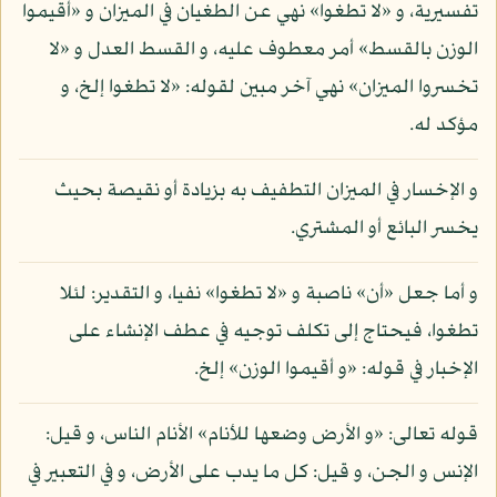
تفسيرية، و «لا تطغوا» نهي عن الطغيان في الميزان و «أقيموا
الوزن بالقسط» أمر معطوف عليه، و القسط العدل و «لا
تخسروا الميزان» نهي آخر مبين لقوله: «لا تطغوا إلخ، و
مؤكد له.
و الإخسار في الميزان التطفيف به بزيادة أو نقيصة بحيث
يخسر البائع أو المشتري.
و أما جعل «أن» ناصبة و «لا تطغوا» نفيا، و التقدير: لئلا
تطغوا، فيحتاج إلى تكلف توجيه في عطف الإنشاء على
الإخبار في قوله: «و أقيموا الوزن» إلخ.
قوله تعالى: «و الأرض وضعها للأنام» الأنام الناس، و قيل:
الإنس و الجن، و قيل: كل ما يدب على الأرض، و في التعبير في