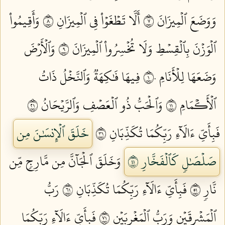
وَوَضَعَ ٱلۡمِيزَانَ ٧
أَلَّا تَطۡغَوۡاْ فِي ٱلۡمِيزَانِ ٨
وَأَقِيمُواْ
ٱلۡوَزۡنَ بِٱلۡقِسۡطِ وَلَا تُخۡسِرُواْ ٱلۡمِيزَانَ ٩
وَٱلۡأَرۡضَ
وَضَعَهَا لِلۡأَنَامِ ١٠
فِيهَا فَٰكِهَةٞ وَٱلنَّخۡلُ ذَاتُ
ٱلۡأَكۡمَامِ ١١
وَٱلۡحَبُّ ذُو ٱلۡعَصۡفِ وَٱلرَّيۡحَانُ ١٢
فَبِأَيِّ ءَالَآءِ رَبِّكُمَا تُكَذِّبَانِ ١٣
خَلَقَ ٱلۡإِنسَٰنَ مِن
صَلۡصَٰلٖ كَٱلۡفَخَّارِ ١٤
وَخَلَقَ ٱلۡجَآنَّ مِن مَّارِجٖ مِّن
نَّارٖ ١٥
فَبِأَيِّ ءَالَآءِ رَبِّكُمَا تُكَذِّبَانِ ١٦
رَبُّ
ٱلۡمَشۡرِقَيۡنِ وَرَبُّ ٱلۡمَغۡرِبَيۡنِ ١٧
فَبِأَيِّ ءَالَآءِ رَبِّكُمَا