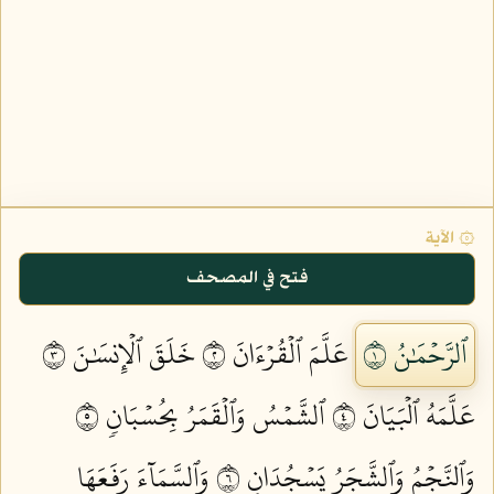
۞ الآية
فتح في المصحف
ٱلرَّحۡمَٰنُ ١
عَلَّمَ ٱلۡقُرۡءَانَ ٢
خَلَقَ ٱلۡإِنسَٰنَ ٣
عَلَّمَهُ ٱلۡبَيَانَ ٤
ٱلشَّمۡسُ وَٱلۡقَمَرُ بِحُسۡبَانٖ ٥
وَٱلنَّجۡمُ وَٱلشَّجَرُ يَسۡجُدَانِ ٦
وَٱلسَّمَآءَ رَفَعَهَا