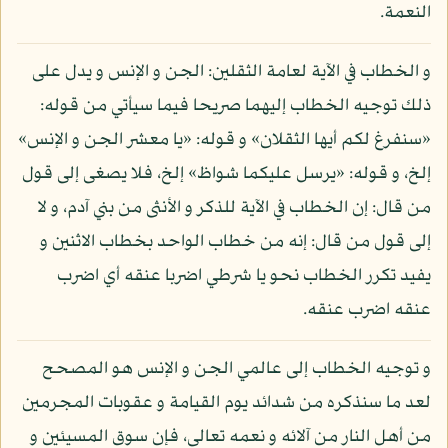
النعمة.
و الخطاب في الآية لعامة الثقلين: الجن و الإنس و يدل على
ذلك توجيه الخطاب إليهما صريحا فيما سيأتي من قوله:
«سنفرغ لكم أيها الثقلان» و قوله: «يا معشر الجن و الإنس»
إلخ، و قوله: «يرسل عليكما شواظ» إلخ، فلا يصغى إلى قول
من قال: إن الخطاب في الآية للذكر و الأنثى من بني آدم، و لا
إلى قول من قال: إنه من خطاب الواحد بخطاب الاثنين و
يفيد تكرر الخطاب نحو يا شرطي اضربا عنقه أي اضرب
عنقه اضرب عنقه.
و توجيه الخطاب إلى عالمي الجن و الإنس هو المصحح
لعد ما سنذكره من شدائد يوم القيامة و عقوبات المجرمين
من أهل النار من آلائه و نعمه تعالى، فإن سوق المسيئين و