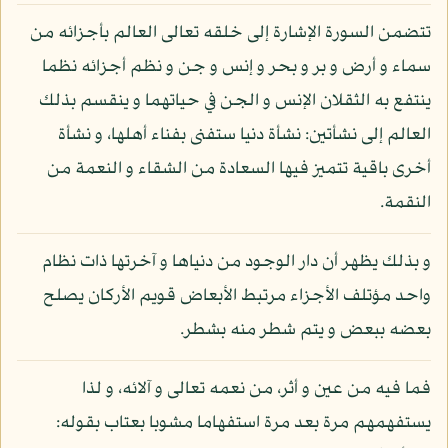
تتضمن السورة الإشارة إلى خلقه تعالى العالم بأجزائه من
سماء و أرض و بر و بحر و إنس و جن و نظم أجزائه نظما
ينتفع به الثقلان الإنس و الجن في حياتهما و ينقسم بذلك
العالم إلى نشأتين: نشأة دنيا ستفنى بفناء أهلها، و نشأة
أخرى باقية تتميز فيها السعادة من الشقاء و النعمة من
النقمة.
و بذلك يظهر أن دار الوجود من دنياها و آخرتها ذات نظام
واحد مؤتلف الأجزاء مرتبط الأبعاض قويم الأركان يصلح
بعضه ببعض و يتم شطر منه بشطر.
فما فيه من عين و أثر، من نعمه تعالى و آلائه، و لذا
يستفهمهم مرة بعد مرة استفهاما مشوبا بعتاب بقوله: