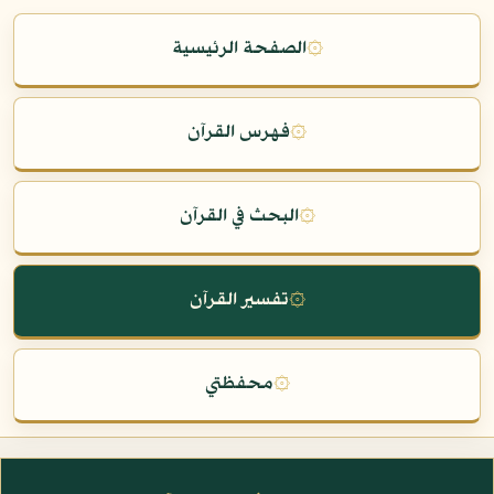
۞
الصفحة الرئيسية
۞
فهرس القرآن
۞
البحث في القرآن
۞
تفسير القرآن
۞
محفظتي