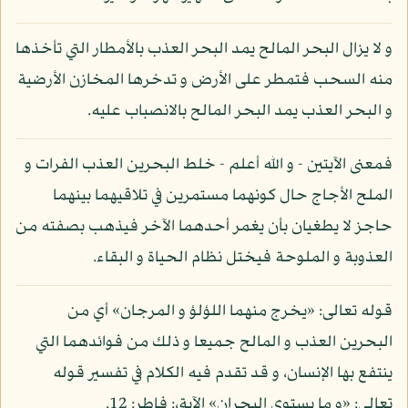
و لا يزال البحر المالح يمد البحر العذب بالأمطار التي تأخذها
منه السحب فتمطر على الأرض و تدخرها المخازن الأرضية
و البحر العذب يمد البحر المالح بالانصباب عليه.
فمعنى الآيتين - و الله أعلم - خلط البحرين العذب الفرات و
الملح الأجاج حال كونهما مستمرين في تلاقيهما بينهما
حاجز لا يطغيان بأن يغمر أحدهما الآخر فيذهب بصفته من
العذوبة و الملوحة فيختل نظام الحياة و البقاء.
قوله تعالى: «يخرج منهما اللؤلؤ و المرجان» أي من
البحرين العذب و المالح جميعا و ذلك من فوائدهما التي
ينتفع بها الإنسان، و قد تقدم فيه الكلام في تفسير قوله
تعالى: «و ما يستوي البحران» الآية،: فاطر: 12.