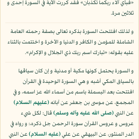
«فبأي آلاء ربكما تكذبان» فقد كررت الآية في السورة إحدى و
ثلاثين مرة.
و لذلك افتتحت السورة بذكره تعالى بصفة رحمته العامة
الشاملة للمؤمن و الكافر و الدنيا و الآخرة و اختتمت بالثناء
عليه بقوله: «تبارك اسم ربك ذي الجلال و الإكرام».
و السورة يحتمل كونها مكية أو مدنية و إن كان سياقها
بالسياق المكي أشبه و هي السورة الوحيدة في القرآن
افتتحت بعد البسملة باسم من أسماء الله عز اسمه، و في
المجمع، عن موسى بن جعفر عن آبائه
(عليهم السلام)
عن النبي
(صلى الله عليه وآله وسلم)
قال: لكل شيء
عروس و عروس القرآن سورة الرحمن جل ذكره،: و رواه في
الدر المنثور، عن البيهقي عن علي
(عليه السلام)
عن النبي