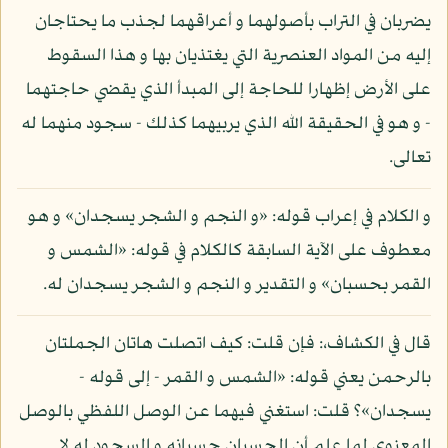
يضربان في التراب بأصولهما و أعراقهما لجذب ما يحتاجان
إليه من المواد العنصرية التي يغتذيان بها و هذا السقوط
على الأرض إظهارا للحاجة إلى المبدأ الذي يقضي حاجتهما
- و هو في الحقيقة الله الذي يربيهما كذلك - سجود منهما له
تعالى.
و الكلام في إعراب قوله: «و النجم و الشجر يسجدان» و هو
معطوف على الآية السابقة كالكلام في قوله: «الشمس و
القمر بحسبان» و التقدير و النجم و الشجر يسجدان له.
قال في الكشاف،: فإن قلت: كيف اتصلت هاتان الجملتان
بالرحمن يعني قوله: «الشمس و القمر - إلى قوله -
يسجدان»؟ قلت: استغني فيهما عن الوصل اللفظي بالوصل
المعنوي لما علم أن الحسبان حسبانه و السجود له لا