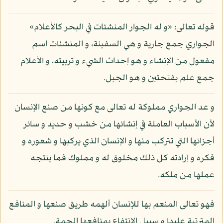
قوله تعالى: «و له الجوار المنشئات في البحر كالأعلام»
الجواري جمع جارية و هي السفينة، و المنشئات اسم
مفعول من الإنشاء و هو إحداث الشيء و تربيته، و الأعلام
جمع علم بفتحتين و هو الجبل.
و عد الجواري مملوكة له تعالى مع كونها من صنع الإنسان
لأن الأسباب العاملة في إنشائها من خشب و حديد و سائر
أجزائها التي تتركب منها و الإنسان الذي يركبها و شعوره و
فكره و إرادته كل ذلك مخلوق له و مملوك فما ينتجه
عملها من ملكه.
فهو تعالى المنعم بها للإنسان ألهمه طريق صنعها و المنافع
المترتبة عليها و سبيل الانتفاع بمنافعها الجمة.