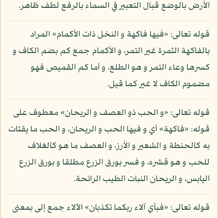
الأرض بالوضع قبال التعبير في السماء بالرفع لطف ظاهر.
قوله تعالى: «فيها فاكهة و النخل ذات الأكمام» المراد
بالفاكهة الثمرة غير التمر، و الأكمام جمع كم بضم الكاف و
كسرها وعاء التمر و هو الطلع، و أما كم القميص فهو
مضموم الكاف لا غير كما قيل.
قوله تعالى: «و الحب ذو العصف و الريحان» معطوف على
قوله: «فاكهة» أي و فيها الحب و الريحان، و الحب ما يقتات
به كالحنطة و الشعير و الأرز، و العصف ما هو كالغلاف
للحب و هو قشره، و فسر بورق الزرع مطلقا و بورق الزرع
اليابس، و الريحان النبات الطيب الرائحة.
قوله تعالى: «فبأي آلاء ربكما تكذبان» الآلاء جمع إلى بمعنى