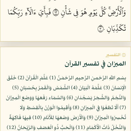
وَٱلۡأَرۡضِۚ كُلَّ يَوۡمٍ هُوَ فِي شَأۡنٖ ٢٩
فَبِأَيِّ ءَالَآءِ رَبِّكُمَا
تُكَذِّبَانِ ٣٠
۞ التفسير
الميزان في تفسير القرآن
بِسْمِ اللّهِ الرَّحْمنِ الرَّحِيمِ الرَّحْمَنُ (1) عَلَّمَ الْقُرْآنَ (2) خَلَقَ
الْإِنسَانَ (3) عَلَّمَهُ الْبَيَانَ (4) الشَّمْسُ وَالْقَمَرُ بِحُسْبَانٍ (5)
وَالنَّجْمُ وَالشَّجَرُ يَسْجُدَانِ (6) وَالسَّمَاء رَفَعَهَا وَوَضَعَ الْمِيزَانَ
(7) أَلَّا تَطْغَوْا فِي الْمِيزَانِ (8) وَأَقِيمُوا الْوَزْنَ بِالْقِسْطِ وَلَا
تُخْسِرُوا الْمِيزَانَ (9) وَالْأَرْضَ وَضَعَهَا لِلْأَنَامِ (10) فِيهَا فَاكِهَةٌ
وَالنَّخْلُ ذَاتُ الْأَكْمَامِ (11) وَالْحَبُّ ذُو الْعَصْفِ وَالرَّيْحَانُ (12)