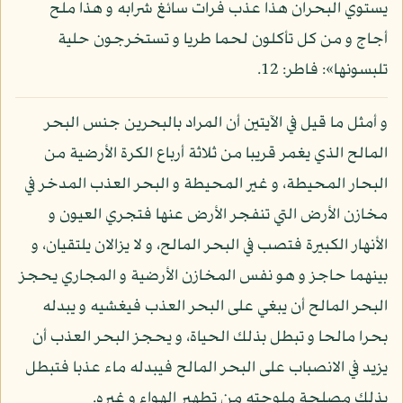
يستوي البحران هذا عذب فرات سائغ شرابه و هذا ملح
أجاج و من كل تأكلون لحما طريا و تستخرجون حلية
تلبسونها»: فاطر: 12.
و أمثل ما قيل في الآيتين أن المراد بالبحرين جنس البحر
المالح الذي يغمر قريبا من ثلاثة أرباع الكرة الأرضية من
البحار المحيطة، و غير المحيطة و البحر العذب المدخر في
مخازن الأرض التي تنفجر الأرض عنها فتجري العيون و
الأنهار الكبيرة فتصب في البحر المالح، و لا يزالان يلتقيان، و
بينهما حاجز و هو نفس المخازن الأرضية و المجاري يحجز
البحر المالح أن يبغي على البحر العذب فيغشيه و يبدله
بحرا مالحا و تبطل بذلك الحياة، و يحجز البحر العذب أن
يزيد في الانصباب على البحر المالح فيبدله ماء عذبا فتبطل
بذلك مصلحة ملوحته من تطهير الهواء و غيره.