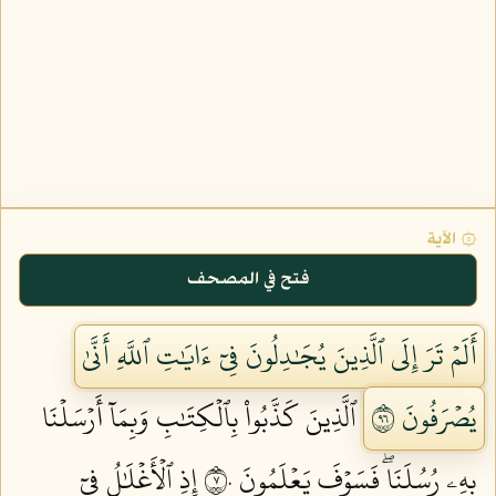
۞ الآية
فتح في المصحف
أَلَمۡ تَرَ إِلَى ٱلَّذِينَ يُجَٰدِلُونَ فِيٓ ءَايَٰتِ ٱللَّهِ أَنَّىٰ
يُصۡرَفُونَ ٦٩
ٱلَّذِينَ كَذَّبُواْ بِٱلۡكِتَٰبِ وَبِمَآ أَرۡسَلۡنَا
بِهِۦ رُسُلَنَاۖ فَسَوۡفَ يَعۡلَمُونَ ٧٠
إِذِ ٱلۡأَغۡلَٰلُ فِيٓ