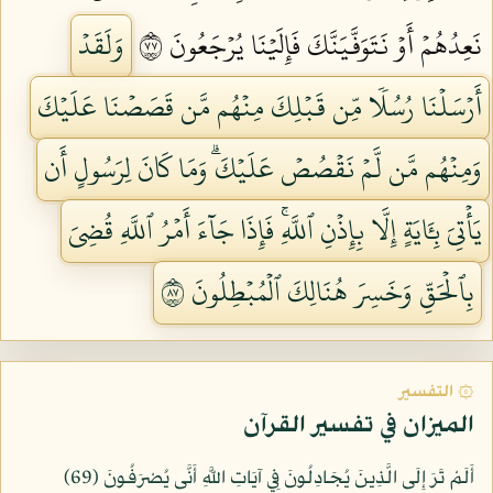
نَعِدُهُمۡ أَوۡ نَتَوَفَّيَنَّكَ فَإِلَيۡنَا يُرۡجَعُونَ ٧٧
وَلَقَدۡ
أَرۡسَلۡنَا رُسُلٗا مِّن قَبۡلِكَ مِنۡهُم مَّن قَصَصۡنَا عَلَيۡكَ
وَمِنۡهُم مَّن لَّمۡ نَقۡصُصۡ عَلَيۡكَۗ وَمَا كَانَ لِرَسُولٍ أَن
يَأۡتِيَ بِـَٔايَةٍ إِلَّا بِإِذۡنِ ٱللَّهِۚ فَإِذَا جَآءَ أَمۡرُ ٱللَّهِ قُضِيَ
بِٱلۡحَقِّ وَخَسِرَ هُنَالِكَ ٱلۡمُبۡطِلُونَ ٧٨
۞ التفسير
الميزان في تفسير القرآن
أَلَمْ تَرَ إِلَى الَّذِينَ يُجَادِلُونَ فِي آيَاتِ اللَّهِ أَنَّى يُصْرَفُونَ (69)