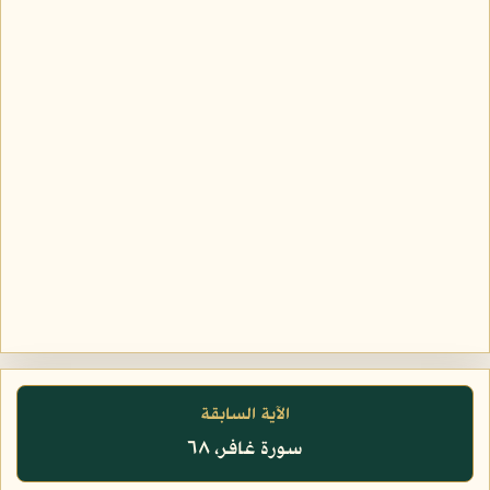
الآية السابقة
سورة غافر، ٦٨