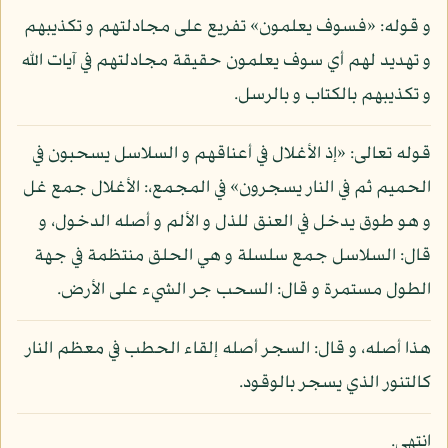
و قوله: «فسوف يعلمون» تفريع على مجادلتهم و تكذيبهم
و تهديد لهم أي سوف يعلمون حقيقة مجادلتهم في آيات الله
و تكذيبهم بالكتاب و بالرسل.
قوله تعالى: «إذ الأغلال في أعناقهم و السلاسل يسحبون في
الحميم ثم في النار يسجرون» في المجمع،: الأغلال جمع غل
و هو طوق يدخل في العنق للذل و الألم و أصله الدخول، و
قال: السلاسل جمع سلسلة و هي الحلق منتظمة في جهة
الطول مستمرة و قال: السحب جر الشيء على الأرض.
هذا أصله، و قال: السجر أصله إلقاء الحطب في معظم النار
كالتنور الذي يسجر بالوقود.
انتهى.