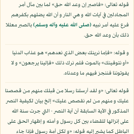
قوله تعالى: «فاصبر إن وعد الله حق» لما بين مآل أمر
المجادلين في آيات الله و هي النار و أن الله يضلهم بكفرهم
فرع عليه أمر نبيه
(صلى الله عليه وآله وسلم)
بالصبر معللا
ذلك بأن وعد الله حق.
و قوله: «فإما نرينك بعض الذي نعدهم» هو عذاب الدنيا
«أو نتوفينك» بالموت فلم نرك ذلك «فإلينا يرجعون» و لا
يفوتوننا فننجز فيهم ما وعدناه.
قوله تعالى: «و لقد أرسلنا رسلا من قبلك منهم من قصصنا
عليك و منهم من لم نقصص عليك» إلخ بيان لكيفية النصر
المذكور في الآية السابقة أن آية النصر - التي جرت سنة الله
على إنزالها للقضاء بين كل رسول و أمته و إظهار الحق على
الباطل كما يشير إليه قوله: «و لكل أمة رسول فإذا جاء