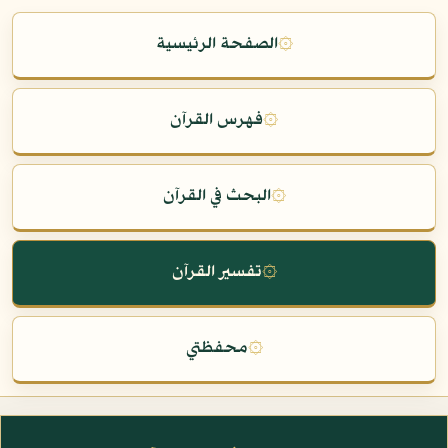
۞
الصفحة الرئيسية
۞
فهرس القرآن
۞
البحث في القرآن
۞
تفسير القرآن
۞
محفظتي