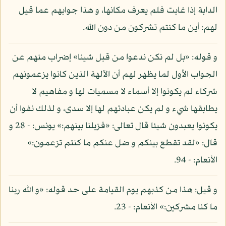
الدابة إذا غابت فلم يعرف مكانها، و هذا جوابهم عما قيل
لهم: أين ما كنتم تشركون من دون الله.
و قوله: «بل لم نكن ندعوا من قبل شيئا» إضراب منهم عن
الجواب الأول لما يظهر لهم أن الآلهة الذين كانوا يزعمونهم
شركاء لم يكونوا إلا أسماء لا مسميات لها و مفاهيم لا
يطابقها شيء و لم يكن عبادتهم لها إلا سدى، و لذلك نفوا أن
يكونوا يعبدون شيئا قال تعالى: «فزيلنا بينهم:» يونس: - 28 و
قال: «لقد تقطع بينكم و ضل عنكم ما كنتم تزعمون:»
الأنعام: - 94.
و قيل: هذا من كذبهم يوم القيامة على حد قوله: «و الله ربنا
ما كنا مشركين:» الأنعام: - 23.