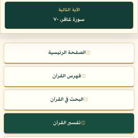
الآية التالية
سورة غافر، ٧٠
۞
الصفحة الرئيسية
۞
فهرس القرآن
۞
البحث في القرآن
۞
تفسير القرآن