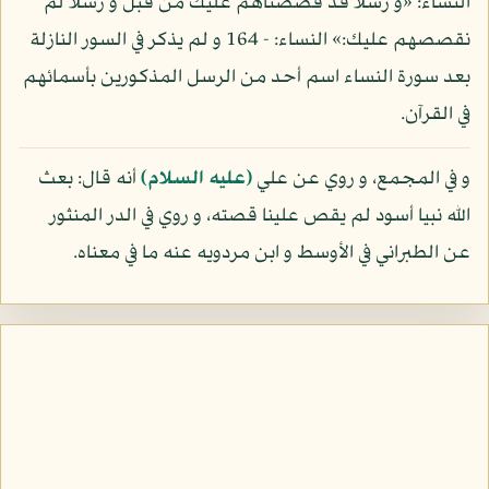
النساء: «و رسلا قد قصصناهم عليك من قبل و رسلا لم
نقصصهم عليك:» النساء: - 164 و لم يذكر في السور النازلة
بعد سورة النساء اسم أحد من الرسل المذكورين بأسمائهم
في القرآن.
و في المجمع، و روي عن علي
(عليه السلام)
أنه قال: بعث
الله نبيا أسود لم يقص علينا قصته، و روي في الدر المنثور
عن الطبراني في الأوسط و ابن مردويه عنه ما في معناه.