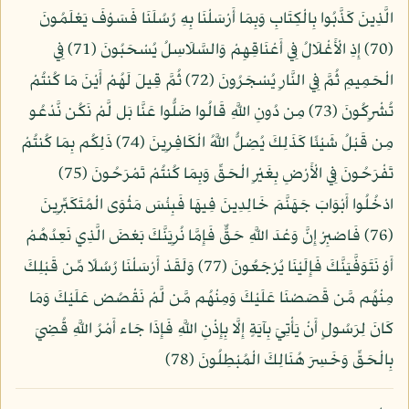
الَّذِينَ كَذَّبُوا بِالْكِتَابِ وَبِمَا أَرْسَلْنَا بِهِ رُسُلَنَا فَسَوْفَ يَعْلَمُونَ
(70) إِذِ الْأَغْلَالُ فِي أَعْنَاقِهِمْ وَالسَّلَاسِلُ يُسْحَبُونَ (71) فِي
الْحَمِيمِ ثُمَّ فِي النَّارِ يُسْجَرُونَ (72) ثُمَّ قِيلَ لَهُمْ أَيْنَ مَا كُنتُمْ
تُشْرِكُونَ (73) مِن دُونِ اللَّهِ قَالُوا ضَلُّوا عَنَّا بَل لَّمْ نَكُن نَّدْعُو
مِن قَبْلُ شَيْئًا كَذَلِكَ يُضِلُّ اللَّهُ الْكَافِرِينَ (74) ذَلِكُم بِمَا كُنتُمْ
تَفْرَحُونَ فِي الْأَرْضِ بِغَيْرِ الْحَقِّ وَبِمَا كُنتُمْ تَمْرَحُونَ (75)
ادْخُلُوا أَبْوَابَ جَهَنَّمَ خَالِدِينَ فِيهَا فَبِئْسَ مَثْوَى الْمُتَكَبِّرِينَ
(76) فَاصْبِرْ إِنَّ وَعْدَ اللَّهِ حَقٌّ فَإِمَّا نُرِيَنَّكَ بَعْضَ الَّذِي نَعِدُهُمْ
أَوْ نَتَوَفَّيَنَّكَ فَإِلَيْنَا يُرْجَعُونَ (77) وَلَقَدْ أَرْسَلْنَا رُسُلًا مِّن قَبْلِكَ
مِنْهُم مَّن قَصَصْنَا عَلَيْكَ وَمِنْهُم مَّن لَّمْ نَقْصُصْ عَلَيْكَ وَمَا
كَانَ لِرَسُولٍ أَنْ يَأْتِيَ بِآيَةٍ إِلَّا بِإِذْنِ اللَّهِ فَإِذَا جَاء أَمْرُ اللَّهِ قُضِيَ
بِالْحَقِّ وَخَسِرَ هُنَالِكَ الْمُبْطِلُونَ (78)