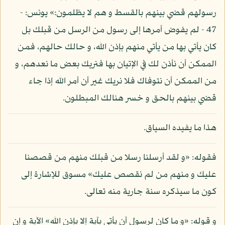
رسولهم قضي بينهم بالقسط و هم لا يظلمون:» يونس: -
47 - لم يفوض أمرها إلى رسول من الرسل من قبلك بل
كان يأتي بها من يأتي منهم بإذن الله، و حالك حالهم، فمن
الممكن أن نأذن لك في الإتيان بها فنريك بعض ما نعدهم، و
من الممكن أن نتوفاك فلا نريك غير أن أمر الله إذا جاء
قضي بينهم بالحق و خسر هنالك المبطلون.
هذا ما يفيده السياق.
فقوله: «و لقد أرسلنا رسلا من قبلك منهم من قصصنا
عليك و منهم من لم نقصص عليك» مسوق للإشارة إلى
كون ما سيذكره سنة جارية منه تعالى.
و قوله: «و ما كان لرسول أن يأتي بآية إلا بإذن الله» الآية و إن