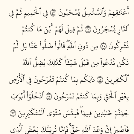
أَعۡنَٰقِهِمۡ وَٱلسَّلَٰسِلُ يُسۡحَبُونَ ٧١
فِي ٱلۡحَمِيمِ ثُمَّ فِي
ٱلنَّارِ يُسۡجَرُونَ ٧٢
ثُمَّ قِيلَ لَهُمۡ أَيۡنَ مَا كُنتُمۡ
تُشۡرِكُونَ ٧٣
مِن دُونِ ٱللَّهِۖ قَالُواْ ضَلُّواْ عَنَّا بَل لَّمۡ
نَكُن نَّدۡعُواْ مِن قَبۡلُ شَيۡـٔٗاۚ كَذَٰلِكَ يُضِلُّ ٱللَّهُ
ٱلۡكَٰفِرِينَ ٧٤
ذَٰلِكُم بِمَا كُنتُمۡ تَفۡرَحُونَ فِي ٱلۡأَرۡضِ
بِغَيۡرِ ٱلۡحَقِّ وَبِمَا كُنتُمۡ تَمۡرَحُونَ ٧٥
ٱدۡخُلُوٓاْ أَبۡوَٰبَ
جَهَنَّمَ خَٰلِدِينَ فِيهَاۖ فَبِئۡسَ مَثۡوَى ٱلۡمُتَكَبِّرِينَ ٧٦
فَٱصۡبِرۡ إِنَّ وَعۡدَ ٱللَّهِ حَقّٞۚ فَإِمَّا نُرِيَنَّكَ بَعۡضَ ٱلَّذِي