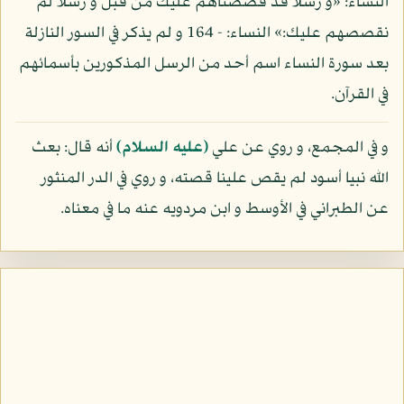
النساء: «و رسلا قد قصصناهم عليك من قبل و رسلا لم
نقصصهم عليك:» النساء: - 164 و لم يذكر في السور النازلة
بعد سورة النساء اسم أحد من الرسل المذكورين بأسمائهم
في القرآن.
و في المجمع، و روي عن علي
(عليه السلام)
أنه قال: بعث
الله نبيا أسود لم يقص علينا قصته، و روي في الدر المنثور
عن الطبراني في الأوسط و ابن مردويه عنه ما في معناه.