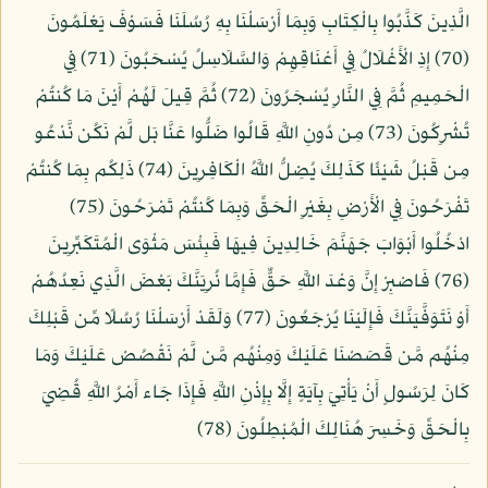
الَّذِينَ كَذَّبُوا بِالْكِتَابِ وَبِمَا أَرْسَلْنَا بِهِ رُسُلَنَا فَسَوْفَ يَعْلَمُونَ
(70) إِذِ الْأَغْلَالُ فِي أَعْنَاقِهِمْ وَالسَّلَاسِلُ يُسْحَبُونَ (71) فِي
الْحَمِيمِ ثُمَّ فِي النَّارِ يُسْجَرُونَ (72) ثُمَّ قِيلَ لَهُمْ أَيْنَ مَا كُنتُمْ
تُشْرِكُونَ (73) مِن دُونِ اللَّهِ قَالُوا ضَلُّوا عَنَّا بَل لَّمْ نَكُن نَّدْعُو
مِن قَبْلُ شَيْئًا كَذَلِكَ يُضِلُّ اللَّهُ الْكَافِرِينَ (74) ذَلِكُم بِمَا كُنتُمْ
تَفْرَحُونَ فِي الْأَرْضِ بِغَيْرِ الْحَقِّ وَبِمَا كُنتُمْ تَمْرَحُونَ (75)
ادْخُلُوا أَبْوَابَ جَهَنَّمَ خَالِدِينَ فِيهَا فَبِئْسَ مَثْوَى الْمُتَكَبِّرِينَ
(76) فَاصْبِرْ إِنَّ وَعْدَ اللَّهِ حَقٌّ فَإِمَّا نُرِيَنَّكَ بَعْضَ الَّذِي نَعِدُهُمْ
أَوْ نَتَوَفَّيَنَّكَ فَإِلَيْنَا يُرْجَعُونَ (77) وَلَقَدْ أَرْسَلْنَا رُسُلًا مِّن قَبْلِكَ
مِنْهُم مَّن قَصَصْنَا عَلَيْكَ وَمِنْهُم مَّن لَّمْ نَقْصُصْ عَلَيْكَ وَمَا
كَانَ لِرَسُولٍ أَنْ يَأْتِيَ بِآيَةٍ إِلَّا بِإِذْنِ اللَّهِ فَإِذَا جَاء أَمْرُ اللَّهِ قُضِيَ
بِالْحَقِّ وَخَسِرَ هُنَالِكَ الْمُبْطِلُونَ (78)