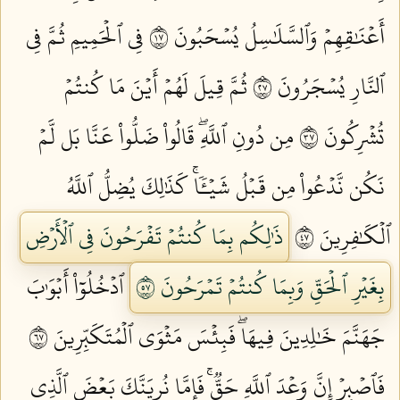
أَعۡنَٰقِهِمۡ وَٱلسَّلَٰسِلُ يُسۡحَبُونَ ٧١
فِي ٱلۡحَمِيمِ ثُمَّ فِي
ٱلنَّارِ يُسۡجَرُونَ ٧٢
ثُمَّ قِيلَ لَهُمۡ أَيۡنَ مَا كُنتُمۡ
تُشۡرِكُونَ ٧٣
مِن دُونِ ٱللَّهِۖ قَالُواْ ضَلُّواْ عَنَّا بَل لَّمۡ
نَكُن نَّدۡعُواْ مِن قَبۡلُ شَيۡـٔٗاۚ كَذَٰلِكَ يُضِلُّ ٱللَّهُ
ٱلۡكَٰفِرِينَ ٧٤
ذَٰلِكُم بِمَا كُنتُمۡ تَفۡرَحُونَ فِي ٱلۡأَرۡضِ
بِغَيۡرِ ٱلۡحَقِّ وَبِمَا كُنتُمۡ تَمۡرَحُونَ ٧٥
ٱدۡخُلُوٓاْ أَبۡوَٰبَ
جَهَنَّمَ خَٰلِدِينَ فِيهَاۖ فَبِئۡسَ مَثۡوَى ٱلۡمُتَكَبِّرِينَ ٧٦
فَٱصۡبِرۡ إِنَّ وَعۡدَ ٱللَّهِ حَقّٞۚ فَإِمَّا نُرِيَنَّكَ بَعۡضَ ٱلَّذِي