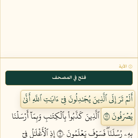
۞ الآية
فتح في المصحف
أَلَمۡ تَرَ إِلَى ٱلَّذِينَ يُجَٰدِلُونَ فِيٓ ءَايَٰتِ ٱللَّهِ أَنَّىٰ
يُصۡرَفُونَ ٦٩
ٱلَّذِينَ كَذَّبُواْ بِٱلۡكِتَٰبِ وَبِمَآ أَرۡسَلۡنَا
بِهِۦ رُسُلَنَاۖ فَسَوۡفَ يَعۡلَمُونَ ٧٠
إِذِ ٱلۡأَغۡلَٰلُ فِيٓ