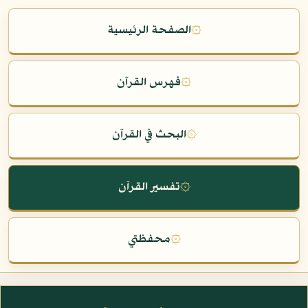
۞
الصفحة الرئيسية
۞
فهرس القرآن
۞
البحث في القرآن
۞
تفسير القرآن
۞
محفظتي