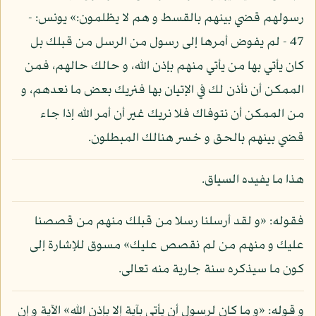
رسولهم قضي بينهم بالقسط و هم لا يظلمون:» يونس: -
47 - لم يفوض أمرها إلى رسول من الرسل من قبلك بل
كان يأتي بها من يأتي منهم بإذن الله، و حالك حالهم، فمن
الممكن أن نأذن لك في الإتيان بها فنريك بعض ما نعدهم، و
من الممكن أن نتوفاك فلا نريك غير أن أمر الله إذا جاء
قضي بينهم بالحق و خسر هنالك المبطلون.
هذا ما يفيده السياق.
فقوله: «و لقد أرسلنا رسلا من قبلك منهم من قصصنا
عليك و منهم من لم نقصص عليك» مسوق للإشارة إلى
كون ما سيذكره سنة جارية منه تعالى.
و قوله: «و ما كان لرسول أن يأتي بآية إلا بإذن الله» الآية و إن