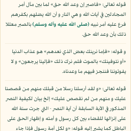
قوله تعالى: «فاصبر إن وعد الله حق» لما بين مآل أمر
المجادلين في آيات الله و هي النار و أن الله يضلهم بكفرهم
فرع عليه أمر نبيه
(صلى الله عليه وآله وسلم)
بالصبر معللا
ذلك بأن وعد الله حق.
و قوله: «فإما نرينك بعض الذي نعدهم» هو عذاب الدنيا
«أو نتوفينك» بالموت فلم نرك ذلك «فإلينا يرجعون» و لا
يفوتوننا فننجز فيهم ما وعدناه.
قوله تعالى: «و لقد أرسلنا رسلا من قبلك منهم من قصصنا
عليك و منهم من لم نقصص عليك» إلخ بيان لكيفية النصر
المذكور في الآية السابقة أن آية النصر - التي جرت سنة الله
على إنزالها للقضاء بين كل رسول و أمته و إظهار الحق على
الباطل كما يشير إليه قوله: «و لكل أمة رسول فإذا جاء