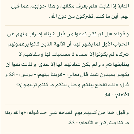
الدابة إذا غابت فلم يعرف مكانها، و هذا جوابهم عما قيل
لهم: أين ما كنتم تشركون من دون الله.
و قوله: «بل لم نكن ندعوا من قبل شيئا» إضراب منهم عن
الجواب الأول لما يظهر لهم أن الآلهة الذين كانوا يزعمونهم
شركاء لم يكونوا إلا أسماء لا مسميات لها و مفاهيم لا
يطابقها شيء و لم يكن عبادتهم لها إلا سدى، و لذلك نفوا أن
يكونوا يعبدون شيئا قال تعالى: «فزيلنا بينهم:» يونس: - 28 و
قال: «لقد تقطع بينكم و ضل عنكم ما كنتم تزعمون:»
الأنعام: - 94.
و قيل: هذا من كذبهم يوم القيامة على حد قوله: «و الله ربنا
ما كنا مشركين:» الأنعام: - 23.