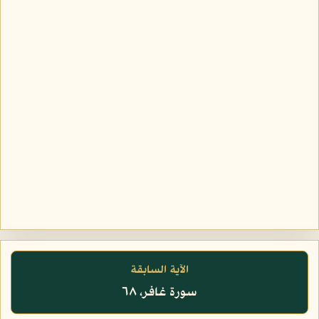
الآية السابقة
سورة غافر، ٦٨