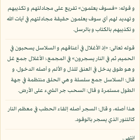
و قوله: «فسوف يعلمون» تفريع على مجادلتهم و تكذيبهم
و تهديد لهم أي سوف يعلمون حقيقة مجادلتهم في آيات الله
و تكذيبهم بالكتاب و بالرسل.
قوله تعالى: «إذ الأغلال في أعناقهم و السلاسل يسحبون في
الحميم ثم في النار يسجرون» في المجمع،: الأغلال جمع غل
و هو طوق يدخل في العنق للذل و الألم و أصله الدخول، و
قال: السلاسل جمع سلسلة و هي الحلق منتظمة في جهة
الطول مستمرة و قال: السحب جر الشيء على الأرض.
هذا أصله، و قال: السجر أصله إلقاء الحطب في معظم النار
كالتنور الذي يسجر بالوقود.
انتهى.