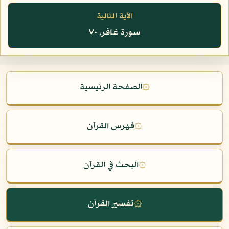
الآية التالية
سورة غافر، ٧٠
۞
الصفحة الرئيسية
۞
فهرس القرآن
۞
البحث في القرآن
۞
تفسير القرآن