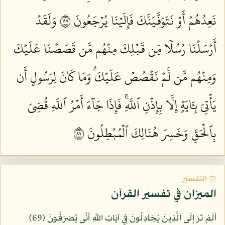
نَعِدُهُمۡ أَوۡ نَتَوَفَّيَنَّكَ فَإِلَيۡنَا يُرۡجَعُونَ ٧٧
وَلَقَدۡ
أَرۡسَلۡنَا رُسُلٗا مِّن قَبۡلِكَ مِنۡهُم مَّن قَصَصۡنَا عَلَيۡكَ
وَمِنۡهُم مَّن لَّمۡ نَقۡصُصۡ عَلَيۡكَۗ وَمَا كَانَ لِرَسُولٍ أَن
يَأۡتِيَ بِـَٔايَةٍ إِلَّا بِإِذۡنِ ٱللَّهِۚ فَإِذَا جَآءَ أَمۡرُ ٱللَّهِ قُضِيَ
بِٱلۡحَقِّ وَخَسِرَ هُنَالِكَ ٱلۡمُبۡطِلُونَ ٧٨
۞ التفسير
الميزان في تفسير القرآن
أَلَمْ تَرَ إِلَى الَّذِينَ يُجَادِلُونَ فِي آيَاتِ اللَّهِ أَنَّى يُصْرَفُونَ (69)