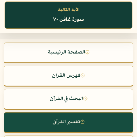
الآية التالية
سورة غافر، ٧٠
۞
الصفحة الرئيسية
۞
فهرس القرآن
۞
البحث في القرآن
۞
تفسير القرآن