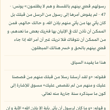
رسولهم قضي بينهم بالقسط و هم لا يظلمون:» يونس: -
47 - لم يفوض أمرها إلى رسول من الرسل من قبلك بل
كان يأتي بها من يأتي منهم بإذن الله، و حالك حالهم، فمن
الممكن أن نأذن لك في الإتيان بها فنريك بعض ما نعدهم، و
من الممكن أن نتوفاك فلا نريك غير أن أمر الله إذا جاء
قضي بينهم بالحق و خسر هنالك المبطلون.
هذا ما يفيده السياق.
فقوله: «و لقد أرسلنا رسلا من قبلك منهم من قصصنا
عليك و منهم من لم نقصص عليك» مسوق للإشارة إلى
كون ما سيذكره سنة جارية منه تعالى.
و قوله: «و ما كان لرسول أن يأتي بآية إلا بإذن الله» الآية و إن