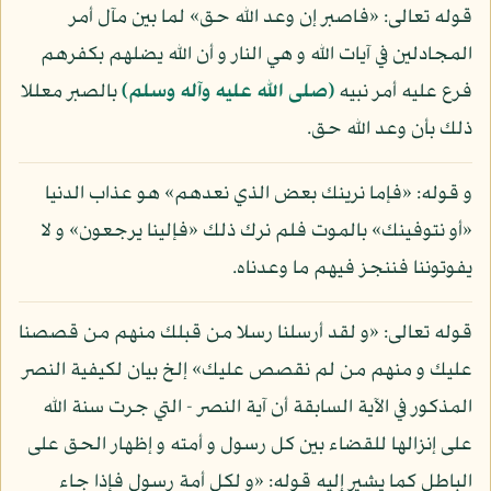
قوله تعالى: «فاصبر إن وعد الله حق» لما بين مآل أمر
المجادلين في آيات الله و هي النار و أن الله يضلهم بكفرهم
فرع عليه أمر نبيه
(صلى الله عليه وآله وسلم)
بالصبر معللا
ذلك بأن وعد الله حق.
و قوله: «فإما نرينك بعض الذي نعدهم» هو عذاب الدنيا
«أو نتوفينك» بالموت فلم نرك ذلك «فإلينا يرجعون» و لا
يفوتوننا فننجز فيهم ما وعدناه.
قوله تعالى: «و لقد أرسلنا رسلا من قبلك منهم من قصصنا
عليك و منهم من لم نقصص عليك» إلخ بيان لكيفية النصر
المذكور في الآية السابقة أن آية النصر - التي جرت سنة الله
على إنزالها للقضاء بين كل رسول و أمته و إظهار الحق على
الباطل كما يشير إليه قوله: «و لكل أمة رسول فإذا جاء