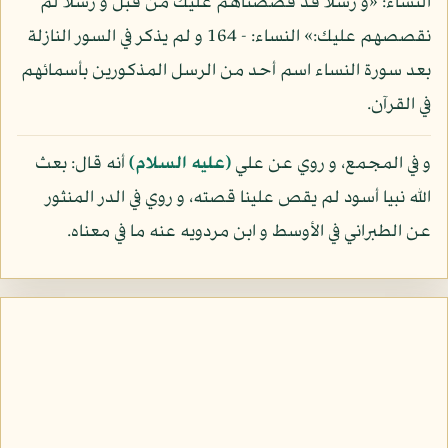
النساء: «و رسلا قد قصصناهم عليك من قبل و رسلا لم
نقصصهم عليك:» النساء: - 164 و لم يذكر في السور النازلة
بعد سورة النساء اسم أحد من الرسل المذكورين بأسمائهم
في القرآن.
و في المجمع، و روي عن علي
(عليه السلام)
أنه قال: بعث
الله نبيا أسود لم يقص علينا قصته، و روي في الدر المنثور
عن الطبراني في الأوسط و ابن مردويه عنه ما في معناه.