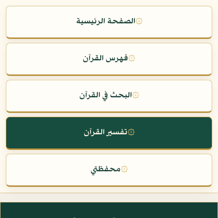
۞
الصفحة الرئيسية
۞
فهرس القرآن
۞
البحث في القرآن
۞
تفسير القرآن
۞
محفظتي