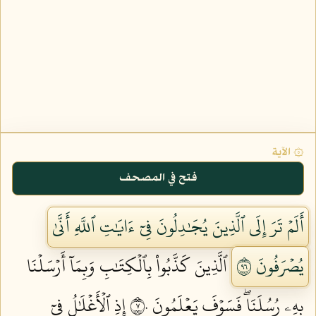
۞ الآية
فتح في المصحف
أَلَمۡ تَرَ إِلَى ٱلَّذِينَ يُجَٰدِلُونَ فِيٓ ءَايَٰتِ ٱللَّهِ أَنَّىٰ
يُصۡرَفُونَ ٦٩
ٱلَّذِينَ كَذَّبُواْ بِٱلۡكِتَٰبِ وَبِمَآ أَرۡسَلۡنَا
بِهِۦ رُسُلَنَاۖ فَسَوۡفَ يَعۡلَمُونَ ٧٠
إِذِ ٱلۡأَغۡلَٰلُ فِيٓ