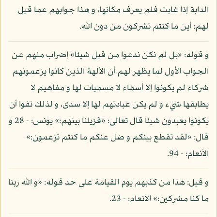
الدابة إذا غابت فلم يعرف مكانها، و هذا جوابهم عما قيل
لهم: أين ما كنتم تشركون من دون الله.
و قوله: «بل لم نكن ندعوا من قبل شيئا» إضراب منهم عن
الجواب الأول لما يظهر لهم أن الآلهة الذين كانوا يزعمونهم
شركاء لم يكونوا إلا أسماء لا مسميات لها و مفاهيم لا
يطابقها شيء و لم يكن عبادتهم لها إلا سدى، و لذلك نفوا أن
يكونوا يعبدون شيئا قال تعالى: «فزيلنا بينهم:» يونس: - 28 و
قال: «لقد تقطع بينكم و ضل عنكم ما كنتم تزعمون:»
الأنعام: - 94.
و قيل: هذا من كذبهم يوم القيامة على حد قوله: «و الله ربنا
ما كنا مشركين:» الأنعام: - 23.