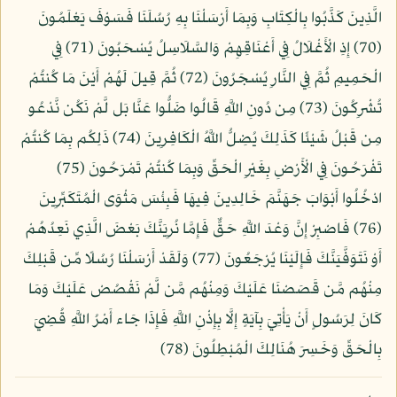
الَّذِينَ كَذَّبُوا بِالْكِتَابِ وَبِمَا أَرْسَلْنَا بِهِ رُسُلَنَا فَسَوْفَ يَعْلَمُونَ
(70) إِذِ الْأَغْلَالُ فِي أَعْنَاقِهِمْ وَالسَّلَاسِلُ يُسْحَبُونَ (71) فِي
الْحَمِيمِ ثُمَّ فِي النَّارِ يُسْجَرُونَ (72) ثُمَّ قِيلَ لَهُمْ أَيْنَ مَا كُنتُمْ
تُشْرِكُونَ (73) مِن دُونِ اللَّهِ قَالُوا ضَلُّوا عَنَّا بَل لَّمْ نَكُن نَّدْعُو
مِن قَبْلُ شَيْئًا كَذَلِكَ يُضِلُّ اللَّهُ الْكَافِرِينَ (74) ذَلِكُم بِمَا كُنتُمْ
تَفْرَحُونَ فِي الْأَرْضِ بِغَيْرِ الْحَقِّ وَبِمَا كُنتُمْ تَمْرَحُونَ (75)
ادْخُلُوا أَبْوَابَ جَهَنَّمَ خَالِدِينَ فِيهَا فَبِئْسَ مَثْوَى الْمُتَكَبِّرِينَ
(76) فَاصْبِرْ إِنَّ وَعْدَ اللَّهِ حَقٌّ فَإِمَّا نُرِيَنَّكَ بَعْضَ الَّذِي نَعِدُهُمْ
أَوْ نَتَوَفَّيَنَّكَ فَإِلَيْنَا يُرْجَعُونَ (77) وَلَقَدْ أَرْسَلْنَا رُسُلًا مِّن قَبْلِكَ
مِنْهُم مَّن قَصَصْنَا عَلَيْكَ وَمِنْهُم مَّن لَّمْ نَقْصُصْ عَلَيْكَ وَمَا
كَانَ لِرَسُولٍ أَنْ يَأْتِيَ بِآيَةٍ إِلَّا بِإِذْنِ اللَّهِ فَإِذَا جَاء أَمْرُ اللَّهِ قُضِيَ
بِالْحَقِّ وَخَسِرَ هُنَالِكَ الْمُبْطِلُونَ (78)