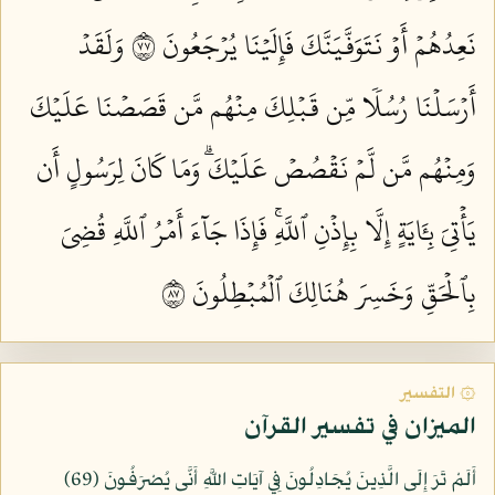
نَعِدُهُمۡ أَوۡ نَتَوَفَّيَنَّكَ فَإِلَيۡنَا يُرۡجَعُونَ ٧٧
وَلَقَدۡ
أَرۡسَلۡنَا رُسُلٗا مِّن قَبۡلِكَ مِنۡهُم مَّن قَصَصۡنَا عَلَيۡكَ
وَمِنۡهُم مَّن لَّمۡ نَقۡصُصۡ عَلَيۡكَۗ وَمَا كَانَ لِرَسُولٍ أَن
يَأۡتِيَ بِـَٔايَةٍ إِلَّا بِإِذۡنِ ٱللَّهِۚ فَإِذَا جَآءَ أَمۡرُ ٱللَّهِ قُضِيَ
بِٱلۡحَقِّ وَخَسِرَ هُنَالِكَ ٱلۡمُبۡطِلُونَ ٧٨
۞ التفسير
الميزان في تفسير القرآن
أَلَمْ تَرَ إِلَى الَّذِينَ يُجَادِلُونَ فِي آيَاتِ اللَّهِ أَنَّى يُصْرَفُونَ (69)