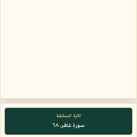
الآية السابقة
سورة غافر، ٦٨