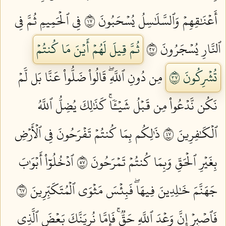
أَعۡنَٰقِهِمۡ وَٱلسَّلَٰسِلُ يُسۡحَبُونَ ٧١
فِي ٱلۡحَمِيمِ ثُمَّ فِي
ٱلنَّارِ يُسۡجَرُونَ ٧٢
ثُمَّ قِيلَ لَهُمۡ أَيۡنَ مَا كُنتُمۡ
تُشۡرِكُونَ ٧٣
مِن دُونِ ٱللَّهِۖ قَالُواْ ضَلُّواْ عَنَّا بَل لَّمۡ
نَكُن نَّدۡعُواْ مِن قَبۡلُ شَيۡـٔٗاۚ كَذَٰلِكَ يُضِلُّ ٱللَّهُ
ٱلۡكَٰفِرِينَ ٧٤
ذَٰلِكُم بِمَا كُنتُمۡ تَفۡرَحُونَ فِي ٱلۡأَرۡضِ
بِغَيۡرِ ٱلۡحَقِّ وَبِمَا كُنتُمۡ تَمۡرَحُونَ ٧٥
ٱدۡخُلُوٓاْ أَبۡوَٰبَ
جَهَنَّمَ خَٰلِدِينَ فِيهَاۖ فَبِئۡسَ مَثۡوَى ٱلۡمُتَكَبِّرِينَ ٧٦
فَٱصۡبِرۡ إِنَّ وَعۡدَ ٱللَّهِ حَقّٞۚ فَإِمَّا نُرِيَنَّكَ بَعۡضَ ٱلَّذِي