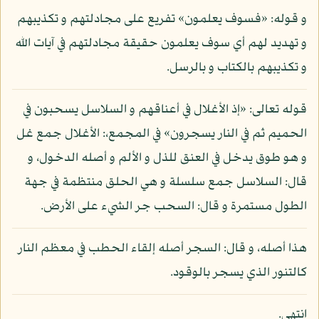
و قوله: «فسوف يعلمون» تفريع على مجادلتهم و تكذيبهم
و تهديد لهم أي سوف يعلمون حقيقة مجادلتهم في آيات الله
و تكذيبهم بالكتاب و بالرسل.
قوله تعالى: «إذ الأغلال في أعناقهم و السلاسل يسحبون في
الحميم ثم في النار يسجرون» في المجمع،: الأغلال جمع غل
و هو طوق يدخل في العنق للذل و الألم و أصله الدخول، و
قال: السلاسل جمع سلسلة و هي الحلق منتظمة في جهة
الطول مستمرة و قال: السحب جر الشيء على الأرض.
هذا أصله، و قال: السجر أصله إلقاء الحطب في معظم النار
كالتنور الذي يسجر بالوقود.
انتهى.