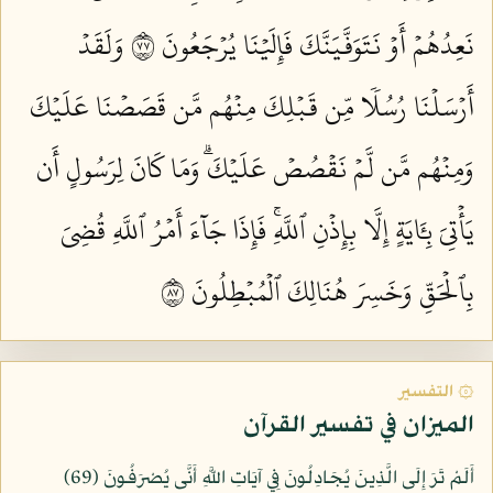
نَعِدُهُمۡ أَوۡ نَتَوَفَّيَنَّكَ فَإِلَيۡنَا يُرۡجَعُونَ ٧٧
وَلَقَدۡ
أَرۡسَلۡنَا رُسُلٗا مِّن قَبۡلِكَ مِنۡهُم مَّن قَصَصۡنَا عَلَيۡكَ
وَمِنۡهُم مَّن لَّمۡ نَقۡصُصۡ عَلَيۡكَۗ وَمَا كَانَ لِرَسُولٍ أَن
يَأۡتِيَ بِـَٔايَةٍ إِلَّا بِإِذۡنِ ٱللَّهِۚ فَإِذَا جَآءَ أَمۡرُ ٱللَّهِ قُضِيَ
بِٱلۡحَقِّ وَخَسِرَ هُنَالِكَ ٱلۡمُبۡطِلُونَ ٧٨
۞ التفسير
الميزان في تفسير القرآن
أَلَمْ تَرَ إِلَى الَّذِينَ يُجَادِلُونَ فِي آيَاتِ اللَّهِ أَنَّى يُصْرَفُونَ (69)