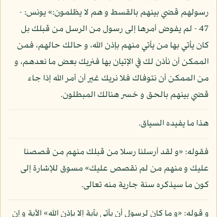
رسولهم قضي بينهم بالقسط و هم لا يظلمون:» يونس: -
47 - لم يفوض أمرها إلى رسول من الرسل من قبلك بل
كان يأتي بها من يأتي منهم بإذن الله، و حالك حالهم، فمن
الممكن أن نأذن لك في الإتيان بها فنريك بعض ما نعدهم، و
من الممكن أن نتوفاك فلا نريك غير أن أمر الله إذا جاء
قضي بينهم بالحق و خسر هنالك المبطلون.
هذا ما يفيده السياق.
فقوله: «و لقد أرسلنا رسلا من قبلك منهم من قصصنا
عليك و منهم من لم نقصص عليك» مسوق للإشارة إلى
كون ما سيذكره سنة جارية منه تعالى.
و قوله: «و ما كان لرسول أن يأتي بآية إلا بإذن الله» الآية و إن