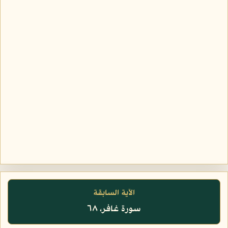
الآية السابقة
سورة غافر، ٦٨