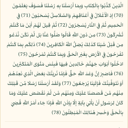
الَّذِينَ كَذَّبُوا بِالْكِتَابِ وَبِمَا أَرْسَلْنَا بِهِ رُسُلَنَا فَسَوْفَ يَعْلَمُونَ
(70) إِذِ الْأَغْلَالُ فِي أَعْنَاقِهِمْ وَالسَّلَاسِلُ يُسْحَبُونَ (71) فِي
الْحَمِيمِ ثُمَّ فِي النَّارِ يُسْجَرُونَ (72) ثُمَّ قِيلَ لَهُمْ أَيْنَ مَا كُنتُمْ
تُشْرِكُونَ (73) مِن دُونِ اللَّهِ قَالُوا ضَلُّوا عَنَّا بَل لَّمْ نَكُن نَّدْعُو
مِن قَبْلُ شَيْئًا كَذَلِكَ يُضِلُّ اللَّهُ الْكَافِرِينَ (74) ذَلِكُم بِمَا كُنتُمْ
تَفْرَحُونَ فِي الْأَرْضِ بِغَيْرِ الْحَقِّ وَبِمَا كُنتُمْ تَمْرَحُونَ (75)
ادْخُلُوا أَبْوَابَ جَهَنَّمَ خَالِدِينَ فِيهَا فَبِئْسَ مَثْوَى الْمُتَكَبِّرِينَ
(76) فَاصْبِرْ إِنَّ وَعْدَ اللَّهِ حَقٌّ فَإِمَّا نُرِيَنَّكَ بَعْضَ الَّذِي نَعِدُهُمْ
أَوْ نَتَوَفَّيَنَّكَ فَإِلَيْنَا يُرْجَعُونَ (77) وَلَقَدْ أَرْسَلْنَا رُسُلًا مِّن قَبْلِكَ
مِنْهُم مَّن قَصَصْنَا عَلَيْكَ وَمِنْهُم مَّن لَّمْ نَقْصُصْ عَلَيْكَ وَمَا
كَانَ لِرَسُولٍ أَنْ يَأْتِيَ بِآيَةٍ إِلَّا بِإِذْنِ اللَّهِ فَإِذَا جَاء أَمْرُ اللَّهِ قُضِيَ
بِالْحَقِّ وَخَسِرَ هُنَالِكَ الْمُبْطِلُونَ (78)