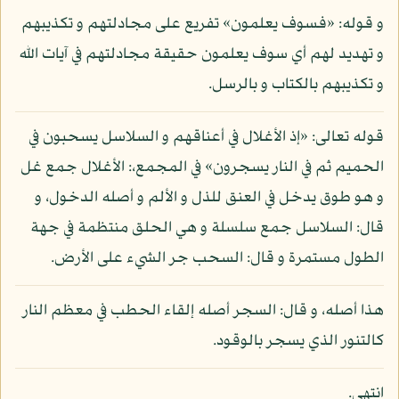
و قوله: «فسوف يعلمون» تفريع على مجادلتهم و تكذيبهم
و تهديد لهم أي سوف يعلمون حقيقة مجادلتهم في آيات الله
و تكذيبهم بالكتاب و بالرسل.
قوله تعالى: «إذ الأغلال في أعناقهم و السلاسل يسحبون في
الحميم ثم في النار يسجرون» في المجمع،: الأغلال جمع غل
و هو طوق يدخل في العنق للذل و الألم و أصله الدخول، و
قال: السلاسل جمع سلسلة و هي الحلق منتظمة في جهة
الطول مستمرة و قال: السحب جر الشيء على الأرض.
هذا أصله، و قال: السجر أصله إلقاء الحطب في معظم النار
كالتنور الذي يسجر بالوقود.
انتهى.