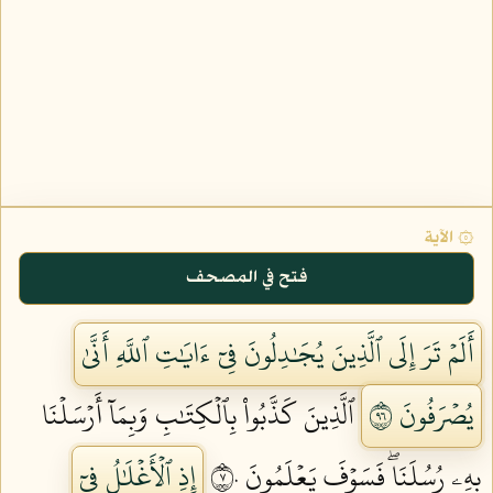
۞ الآية
فتح في المصحف
أَلَمۡ تَرَ إِلَى ٱلَّذِينَ يُجَٰدِلُونَ فِيٓ ءَايَٰتِ ٱللَّهِ أَنَّىٰ
يُصۡرَفُونَ ٦٩
ٱلَّذِينَ كَذَّبُواْ بِٱلۡكِتَٰبِ وَبِمَآ أَرۡسَلۡنَا
بِهِۦ رُسُلَنَاۖ فَسَوۡفَ يَعۡلَمُونَ ٧٠
إِذِ ٱلۡأَغۡلَٰلُ فِيٓ