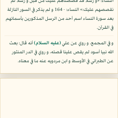
النساء: «و رسلا قد قصصناهم عليك من قبل و رسلا لم
نقصصهم عليك:» النساء: - 164 و لم يذكر في السور النازلة
بعد سورة النساء اسم أحد من الرسل المذكورين بأسمائهم
في القرآن.
و في المجمع، و روي عن علي
(عليه السلام)
أنه قال: بعث
الله نبيا أسود لم يقص علينا قصته، و روي في الدر المنثور
عن الطبراني في الأوسط و ابن مردويه عنه ما في معناه.