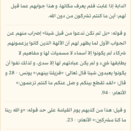
الدابة إذا غابت فلم يعرف مكانها، و هذا جوابهم عما قيل
لهم: أين ما كنتم تشركون من دون الله.
و قوله: «بل لم نكن ندعوا من قبل شيئا» إضراب منهم عن
الجواب الأول لما يظهر لهم أن الآلهة الذين كانوا يزعمونهم
شركاء لم يكونوا إلا أسماء لا مسميات لها و مفاهيم لا
يطابقها شيء و لم يكن عبادتهم لها إلا سدى، و لذلك نفوا أن
يكونوا يعبدون شيئا قال تعالى: «فزيلنا بينهم:» يونس: - 28 و
قال: «لقد تقطع بينكم و ضل عنكم ما كنتم تزعمون:»
الأنعام: - 94.
و قيل: هذا من كذبهم يوم القيامة على حد قوله: «و الله ربنا
ما كنا مشركين:» الأنعام: - 23.