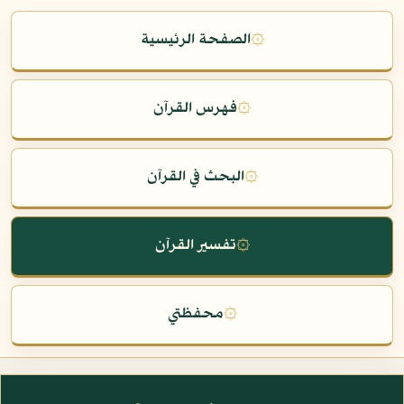
۞
الصفحة الرئيسية
۞
فهرس القرآن
۞
البحث في القرآن
۞
تفسير القرآن
۞
محفظتي