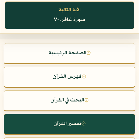
الآية التالية
سورة غافر، ٧٠
۞
الصفحة الرئيسية
۞
فهرس القرآن
۞
البحث في القرآن
۞
تفسير القرآن