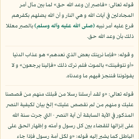
قوله تعالى: «فاصبر إن وعد الله حق» لما بين مآل أمر
المجادلين في آيات الله و هي النار و أن الله يضلهم بكفرهم
فرع عليه أمر نبيه
(صلى الله عليه وآله وسلم)
بالصبر معللا
ذلك بأن وعد الله حق.
و قوله: «فإما نرينك بعض الذي نعدهم» هو عذاب الدنيا
«أو نتوفينك» بالموت فلم نرك ذلك «فإلينا يرجعون» و لا
يفوتوننا فننجز فيهم ما وعدناه.
قوله تعالى: «و لقد أرسلنا رسلا من قبلك منهم من قصصنا
عليك و منهم من لم نقصص عليك» إلخ بيان لكيفية النصر
المذكور في الآية السابقة أن آية النصر - التي جرت سنة الله
على إنزالها للقضاء بين كل رسول و أمته و إظهار الحق على
الباطل كما يشير إليه قوله: «و لكل أمة رسول فإذا جاء