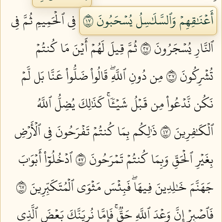
أَعۡنَٰقِهِمۡ وَٱلسَّلَٰسِلُ يُسۡحَبُونَ ٧١
فِي ٱلۡحَمِيمِ ثُمَّ فِي
ٱلنَّارِ يُسۡجَرُونَ ٧٢
ثُمَّ قِيلَ لَهُمۡ أَيۡنَ مَا كُنتُمۡ
تُشۡرِكُونَ ٧٣
مِن دُونِ ٱللَّهِۖ قَالُواْ ضَلُّواْ عَنَّا بَل لَّمۡ
نَكُن نَّدۡعُواْ مِن قَبۡلُ شَيۡـٔٗاۚ كَذَٰلِكَ يُضِلُّ ٱللَّهُ
ٱلۡكَٰفِرِينَ ٧٤
ذَٰلِكُم بِمَا كُنتُمۡ تَفۡرَحُونَ فِي ٱلۡأَرۡضِ
بِغَيۡرِ ٱلۡحَقِّ وَبِمَا كُنتُمۡ تَمۡرَحُونَ ٧٥
ٱدۡخُلُوٓاْ أَبۡوَٰبَ
جَهَنَّمَ خَٰلِدِينَ فِيهَاۖ فَبِئۡسَ مَثۡوَى ٱلۡمُتَكَبِّرِينَ ٧٦
فَٱصۡبِرۡ إِنَّ وَعۡدَ ٱللَّهِ حَقّٞۚ فَإِمَّا نُرِيَنَّكَ بَعۡضَ ٱلَّذِي