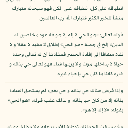
انطباقه على كل، انطباقه على الكل فهو سبحانه متبارك
منشأ للخير الكثير فتبارك الله رب العالمين.
قوله تعالى: «هو الحي لا إله إلا هو فادعوه مخلصين له
الدين» إلخ في جملة «هو الحي» إطلاق لا مقيد لا عقلا و لا
نقلا مضافا إلى إفادة الحصر فمفادها أن له تعالى وحده
حياة لا يداخلها موت و لا يزيلها فناء فهو تعالى حي بذاته و
غيره كائنا ما كان حي بإحياء غيره.
و إذا فرض هناك حي بذاته و حي بغيره لم يستحق العبادة
بذاته إلا من كان حيا بذاته، و لذلك عقب قوله: «هو الحي»
بقوله: «لا إله إلا هو».
و قد سيقت الجملتان توطئة للأمر بدعائه و لا مطلق دعائه