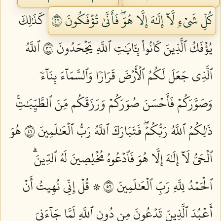
كُلِّ شَيۡءٖ لَّآ إِلَٰهَ إِلَّا هُوَۖ فَأَنَّىٰ تُؤۡفَكُونَ ٦٢
كَذَٰلِكَ
يُؤۡفَكُ ٱلَّذِينَ كَانُواْ بِـَٔايَٰتِ ٱللَّهِ يَجۡحَدُونَ ٦٣
ٱللَّهُ
ٱلَّذِي جَعَلَ لَكُمُ ٱلۡأَرۡضَ قَرَارٗا وَٱلسَّمَآءَ بِنَآءٗ
وَصَوَّرَكُمۡ فَأَحۡسَنَ صُوَرَكُمۡ وَرَزَقَكُم مِّنَ ٱلطَّيِّبَٰتِۚ
ذَٰلِكُمُ ٱللَّهُ رَبُّكُمۡۖ فَتَبَارَكَ ٱللَّهُ رَبُّ ٱلۡعَٰلَمِينَ ٦٤
هُوَ
ٱلۡحَيُّ لَآ إِلَٰهَ إِلَّا هُوَ فَٱدۡعُوهُ مُخۡلِصِينَ لَهُ ٱلدِّينَۗ
ٱلۡحَمۡدُ لِلَّهِ رَبِّ ٱلۡعَٰلَمِينَ ٦٥
۞ قُلۡ إِنِّي نُهِيتُ أَنۡ
أَعۡبُدَ ٱلَّذِينَ تَدۡعُونَ مِن دُونِ ٱللَّهِ لَمَّا جَآءَنِيَ