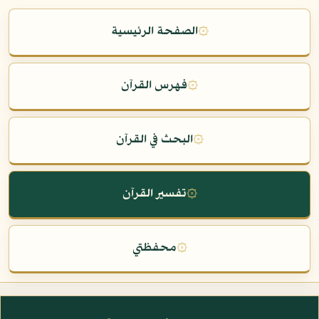
۞
الصفحة الرئيسية
۞
فهرس القرآن
۞
البحث في القرآن
۞
تفسير القرآن
۞
محفظتي