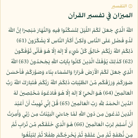
۞ التفسير
الميزان في تفسير القرآن
اللَّهُ الَّذِي جَعَلَ لَكُمُ اللَّيْلَ لِتَسْكُنُوا فِيهِ وَالنَّهَارَ مُبْصِرًا إِنَّ اللَّهَ
لَذُو فَضْلٍ عَلَى النَّاسِ وَلَكِنَّ أَكْثَرَ النَّاسِ لَا يَشْكُرُونَ (61)
ذَلِكُمُ اللَّهُ رَبُّكُمْ خَالِقُ كُلِّ شَيْءٍ لَّا إِلَهَ إِلَّا هُوَ فَأَنَّى تُؤْفَكُونَ
(62) كَذَلِكَ يُؤْفَكُ الَّذِينَ كَانُوا بِآيَاتِ اللَّهِ يَجْحَدُونَ (63) اللَّهُ
الَّذِي جَعَلَ لَكُمُ الْأَرْضَ قَرَارًا وَالسَّمَاء بِنَاء وَصَوَّرَكُمْ فَأَحْسَنَ
صُوَرَكُمْ وَرَزَقَكُم مِّنَ الطَّيِّبَاتِ ذَلِكُمُ اللَّهُ رَبُّكُمْ فَتَبَارَكَ اللَّهُ رَبُّ
الْعَالَمِينَ (64) هُوَ الْحَيُّ لَا إِلَهَ إِلَّا هُوَ فَادْعُوهُ مُخْلِصِينَ لَهُ
الدِّينَ الْحَمْدُ لِلَّهِ رَبِّ الْعَالَمِينَ (65) قُلْ إِنِّي نُهِيتُ أَنْ أَعْبُدَ
الَّذِينَ تَدْعُونَ مِن دُونِ اللَّهِ لَمَّا جَاءنِيَ الْبَيِّنَاتُ مِن رَّبِّي وَأُمِرْتُ
أَنْ أُسْلِمَ لِرَبِّ الْعَالَمِينَ (66) هُوَ الَّذِي خَلَقَكُم مِّن تُرَابٍ ثُمَّ
مِن نُّطْفَةٍ ثُمَّ مِنْ عَلَقَةٍ ثُمَّ يُخْرِجُكُمْ طِفْلًا ثُمَّ لِتَبْلُغُوا