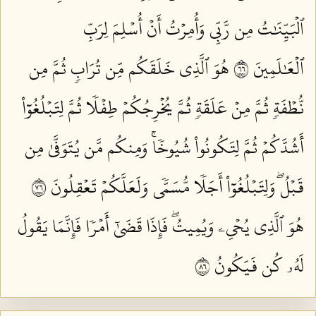
ٱلۡبَيِّنَٰتُ مِن رَّبِّي وَأُمِرۡتُ أَنۡ أُسۡلِمَ لِرَبِّ
ٱلۡعَٰلَمِينَ ٦٦
هُوَ ٱلَّذِي خَلَقَكُم مِّن تُرَابٖ ثُمَّ مِن
نُّطۡفَةٖ ثُمَّ مِنۡ عَلَقَةٖ ثُمَّ يُخۡرِجُكُمۡ طِفۡلٗا ثُمَّ لِتَبۡلُغُوٓاْ
أَشُدَّكُمۡ ثُمَّ لِتَكُونُواْ شُيُوخٗاۚ وَمِنكُم مَّن يُتَوَفَّىٰ مِن
قَبۡلُۖ وَلِتَبۡلُغُوٓاْ أَجَلٗا مُّسَمّٗى وَلَعَلَّكُمۡ تَعۡقِلُونَ ٦٧
هُوَ ٱلَّذِي يُحۡيِۦ وَيُمِيتُۖ فَإِذَا قَضَىٰٓ أَمۡرٗا فَإِنَّمَا يَقُولُ
لَهُۥ كُن فَيَكُونُ ٦٨