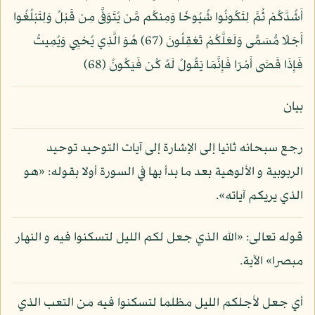
أَشُدَّكُمْ ثُمَّ لِتَكُونُوا شُيُوخًا وَمِنكُم مَّن يُتَوَفَّى مِن قَبْلُ وَلِتَبْلُغُوا
أَجَلًا مُّسَمًّى وَلَعَلَّكُمْ تَعْقِلُونَ (67) هُوَ الَّذِي يُحْيِي وَيُمِيتُ
فَإِذَا قَضَى أَمْرًا فَإِنَّمَا يَقُولُ لَهُ كُن فَيَكُونُ (68)
بيان
رجع سبحانه ثانيا إلى الإشارة إلى آيات التوحيد توحيد
الربوبية و الألوهية بعد ما بدأ بها في السورة أولا بقوله: «هو
الذي يريكم آياته».
قوله تعالى: «الله الذي جعل لكم الليل لتسكنوا فيه و النهار
مبصرا» الآية.
أي جعل لأجلكم الليل مظلما لتسكنوا فيه من التعب الذي