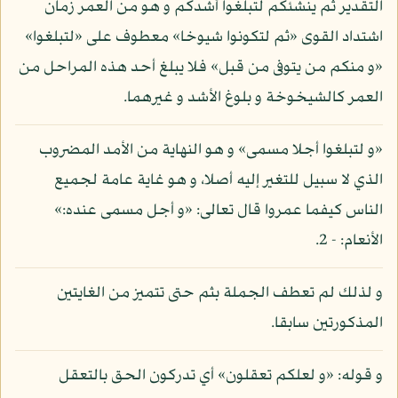
التقدير ثم ينشئكم لتبلغوا أشدكم و هو من العمر زمان
اشتداد القوى «ثم لتكونوا شيوخا» معطوف على «لتبلغوا»
«و منكم من يتوفى من قبل» فلا يبلغ أحد هذه المراحل من
العمر كالشيخوخة و بلوغ الأشد و غيرهما.
«و لتبلغوا أجلا مسمى» و هو النهاية من الأمد المضروب
الذي لا سبيل للتغير إليه أصلا، و هو غاية عامة لجميع
الناس كيفما عمروا قال تعالى: «و أجل مسمى عنده:»
الأنعام: - 2.
و لذلك لم تعطف الجملة بثم حتى تتميز من الغايتين
المذكورتين سابقا.
و قوله: «و لعلكم تعقلون» أي تدركون الحق بالتعقل