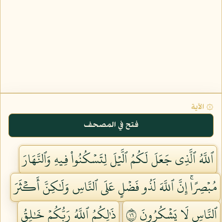
۞ الآية
فتح في المصحف
ٱللَّهُ ٱلَّذِي جَعَلَ لَكُمُ ٱلَّيۡلَ لِتَسۡكُنُواْ فِيهِ وَٱلنَّهَارَ
مُبۡصِرًاۚ إِنَّ ٱللَّهَ لَذُو فَضۡلٍ عَلَى ٱلنَّاسِ وَلَٰكِنَّ أَكۡثَرَ
ٱلنَّاسِ لَا يَشۡكُرُونَ ٦١
ذَٰلِكُمُ ٱللَّهُ رَبُّكُمۡ خَٰلِقُ