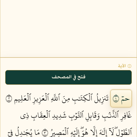
۞ الآية
فتح في المصحف
حمٓ ١
تَنزِيلُ ٱلۡكِتَٰبِ مِنَ ٱللَّهِ ٱلۡعَزِيزِ ٱلۡعَلِيمِ ٢
غَافِرِ ٱلذَّنۢبِ وَقَابِلِ ٱلتَّوۡبِ شَدِيدِ ٱلۡعِقَابِ ذِي
ٱلطَّوۡلِۖ لَآ إِلَٰهَ إِلَّا هُوَۖ إِلَيۡهِ ٱلۡمَصِيرُ ٣
مَا يُجَٰدِلُ فِيٓ