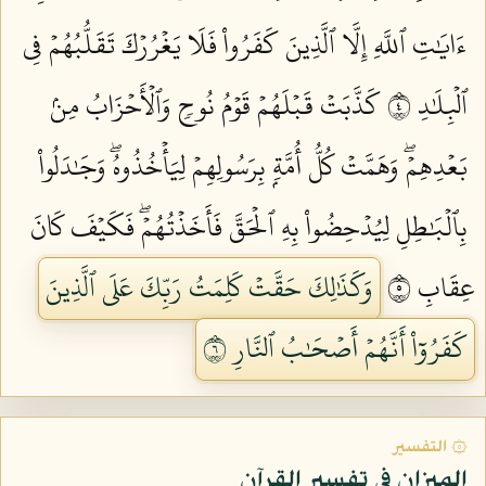
ءَايَٰتِ ٱللَّهِ إِلَّا ٱلَّذِينَ كَفَرُواْ فَلَا يَغۡرُرۡكَ تَقَلُّبُهُمۡ فِي
ٱلۡبِلَٰدِ ٤
كَذَّبَتۡ قَبۡلَهُمۡ قَوۡمُ نُوحٖ وَٱلۡأَحۡزَابُ مِنۢ
بَعۡدِهِمۡۖ وَهَمَّتۡ كُلُّ أُمَّةِۭ بِرَسُولِهِمۡ لِيَأۡخُذُوهُۖ وَجَٰدَلُواْ
بِٱلۡبَٰطِلِ لِيُدۡحِضُواْ بِهِ ٱلۡحَقَّ فَأَخَذۡتُهُمۡۖ فَكَيۡفَ كَانَ
عِقَابِ ٥
وَكَذَٰلِكَ حَقَّتۡ كَلِمَتُ رَبِّكَ عَلَى ٱلَّذِينَ
كَفَرُوٓاْ أَنَّهُمۡ أَصۡحَٰبُ ٱلنَّارِ ٦
۞ التفسير
الميزان في تفسير القرآن