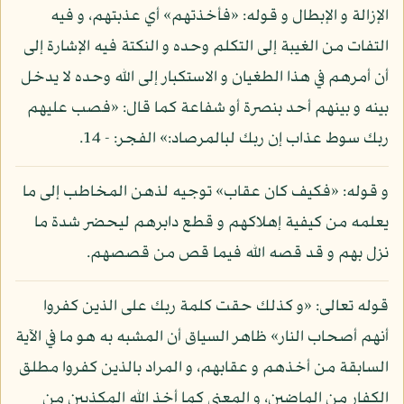
الإزالة و الإبطال و قوله: «فأخذتهم» أي عذبتهم، و فيه
التفات من الغيبة إلى التكلم وحده و النكتة فيه الإشارة إلى
أن أمرهم في هذا الطغيان و الاستكبار إلى الله وحده لا يدخل
بينه و بينهم أحد بنصرة أو شفاعة كما قال: «فصب عليهم
ربك سوط عذاب إن ربك لبالمرصاد:» الفجر: - 14.
و قوله: «فكيف كان عقاب» توجيه لذهن المخاطب إلى ما
يعلمه من كيفية إهلاكهم و قطع دابرهم ليحضر شدة ما
نزل بهم و قد قصه الله فيما قص من قصصهم.
قوله تعالى: «و كذلك حقت كلمة ربك على الذين كفروا
أنهم أصحاب النار» ظاهر السياق أن المشبه به هو ما في الآية
السابقة من أخذهم و عقابهم، و المراد بالذين كفروا مطلق
الكفار من الماضين، و المعنى كما أخذ الله المكذبين من