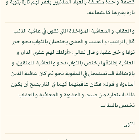
كصفة واحدة متعلقة بالعباد المذنبين يغفر لهم تارة بتوبة و
تارة بغيرها كالشفاعة.
و العقاب و المعاقبة المؤاخذة التي تكون في عاقبة الذنب
قال الراغب: و العقب و العقبى يختصان بالثواب نحو خير
ثوابا و خير عقبا، و قال تعالى: «أولئك لهم عقبى الدار، و
العاقبة إطلاقها يختص بالثواب نحو و العاقبة للمتقين، و
بالإضافة قد تستعمل في العقوبة نحو ثم كان عاقبة الذين
أساءوا، و قوله: فكان عاقبتهما أنهما في النار يصح أن يكون
ذلك استعارة من ضده، و العقوبة و المعاقبة و العقاب
تختص بالعذاب.
انتهى.