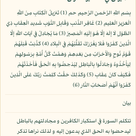
بِسْمِ اللّهِ الرَّحْمنِ الرَّحِيمِ حم (1) تَنزِيلُ الْكِتَابِ مِنَ اللَّهِ
الْعَزِيزِ الْعَلِيمِ (2) غَافِرِ الذَّنبِ وَقَابِلِ التَّوْبِ شَدِيدِ الْعِقَابِ ذِي
الطَّوْلِ لَا إِلَهَ إِلَّا هُوَ إِلَيْهِ الْمَصِيرُ (3) مَا يُجَادِلُ فِي آيَاتِ اللَّهِ إِلَّا
الَّذِينَ كَفَرُوا فَلَا يَغْرُرْكَ تَقَلُّبُهُمْ فِي الْبِلَادِ (4) كَذَّبَتْ قَبْلَهُمْ
قَوْمُ نُوحٍ وَالْأَحْزَابُ مِن بَعْدِهِمْ وَهَمَّتْ كُلُّ أُمَّةٍ بِرَسُولِهِمْ
لِيَأْخُذُوهُ وَجَادَلُوا بِالْبَاطِلِ لِيُدْحِضُوا بِهِ الْحَقَّ فَأَخَذْتُهُمْ
فَكَيْفَ كَانَ عِقَابِ (5) وَكَذَلِكَ حَقَّتْ كَلِمَتُ رَبِّكَ عَلَى الَّذِينَ
كَفَرُوا أَنَّهُمْ أَصْحَابُ النَّارِ (6)
بيان
تتكلم السورة في استكبار الكافرين و مجادلتهم بالباطل
ليدحضوا به الحق الذي يدعون إليه و لذلك نراها تذكر