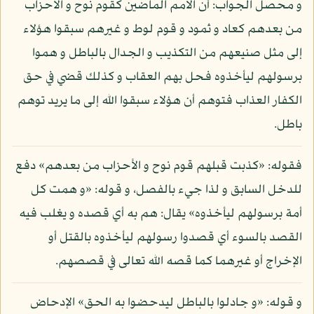
و محصل الجواب: أن الأمم الماضين كقوم نوح و الأحزاب
من بعدهم كعاد و ثمود و قوم لوط و غيرهم سبقوا هؤلاء
إلى مثل صنيعهم من التكذيب و الجدال بالباطل و هموا
برسولهم ليأخذوه فحل بهم العقاب و كذلك قضي في حق
الكفار العذاب فتوهم أن هؤلاء سبقوا الله إلى ما يريد توهم
باطل.
فقوله: «كذبت قبلهم قوم نوح و الأحزاب من بعدهم» دفع
للدخل السابق و لذا جيء بالفصل، و قوله: «و همت كل
أمة برسولهم ليأخذوه» يقال: هم به أي قصده و يغلب فيه
القصد بالسوء أي قصدوا رسولهم ليأخذوه بالقتل أو
الإخراج أو غيرهما كما قصه الله تعالى في قصصهم.
و قوله: «و جادلوا بالباطل ليدحضوا به الحق» الإدحاض