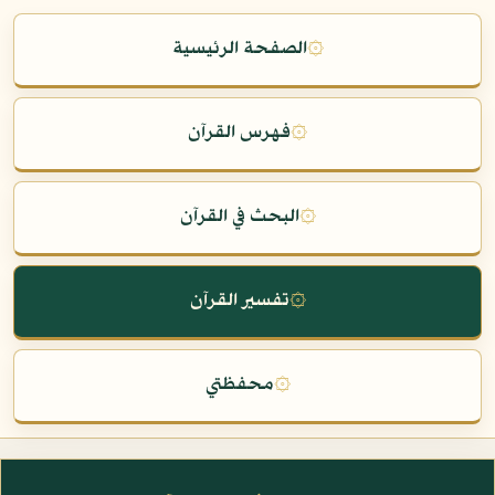
۞
الصفحة الرئيسية
۞
فهرس القرآن
۞
البحث في القرآن
۞
تفسير القرآن
۞
محفظتي