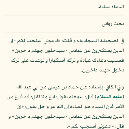
الدعاء عبادة.
بحث روائي
في الصحيفة السجادية،: و قلت: «ادعوني أستجب لكم - إن
الذين يستكبرون عن عبادتي - سيدخلون جهنم داخرين»
فسميت دعاءك عبادة و تركه استكبارا و توعدت على تركه
دخول جهنم داخرين.
و في الكافي، بإسناده عن حماد بن عيسى عن أبي عبد الله
(عليه السلام)
قال: سمعته يقول: ادع و لا تقل: قد فرغ من
الأمر فإن الدعاء هو العبادة إن الله عز و جل يقول: «إن
الذين يستكبرون عن عبادتي - سيدخلون جهنم داخرين» و
قال: «ادعوني أستجب لكم».