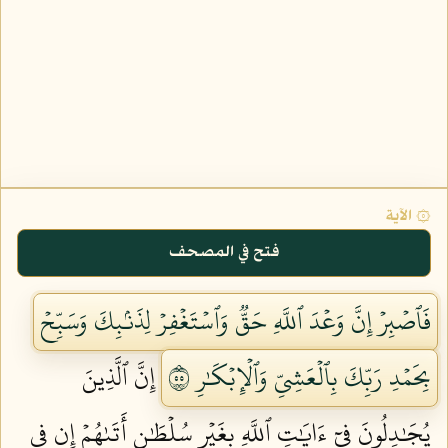
۞ الآية
فتح في المصحف
فَٱصۡبِرۡ إِنَّ وَعۡدَ ٱللَّهِ حَقّٞ وَٱسۡتَغۡفِرۡ لِذَنۢبِكَ وَسَبِّحۡ
بِحَمۡدِ رَبِّكَ بِٱلۡعَشِيِّ وَٱلۡإِبۡكَٰرِ ٥٥
إِنَّ ٱلَّذِينَ
يُجَٰدِلُونَ فِيٓ ءَايَٰتِ ٱللَّهِ بِغَيۡرِ سُلۡطَٰنٍ أَتَىٰهُمۡ إِن فِي