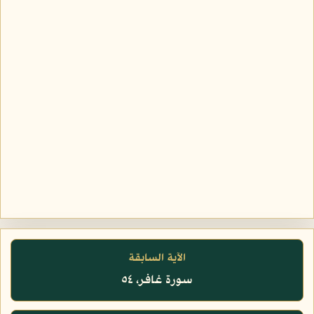
الآية السابقة
سورة غافر، ٥٤