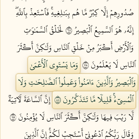
صُدُورِهِمۡ إِلَّا كِبۡرٞ مَّا هُم بِبَٰلِغِيهِۚ فَٱسۡتَعِذۡ بِٱللَّهِۖ
إِنَّهُۥ هُوَ ٱلسَّمِيعُ ٱلۡبَصِيرُ ٥٦
لَخَلۡقُ ٱلسَّمَٰوَٰتِ
وَٱلۡأَرۡضِ أَكۡبَرُ مِنۡ خَلۡقِ ٱلنَّاسِ وَلَٰكِنَّ أَكۡثَرَ
ٱلنَّاسِ لَا يَعۡلَمُونَ ٥٧
وَمَا يَسۡتَوِي ٱلۡأَعۡمَىٰ
وَٱلۡبَصِيرُ وَٱلَّذِينَ ءَامَنُواْ وَعَمِلُواْ ٱلصَّٰلِحَٰتِ وَلَا
ٱلۡمُسِيٓءُۚ قَلِيلٗا مَّا تَتَذَكَّرُونَ ٥٨
إِنَّ ٱلسَّاعَةَ لَأٓتِيَةٞ
لَّا رَيۡبَ فِيهَا وَلَٰكِنَّ أَكۡثَرَ ٱلنَّاسِ لَا يُؤۡمِنُونَ ٥٩
وَقَالَ رَبُّكُمُ ٱدۡعُونِيٓ أَسۡتَجِبۡ لَكُمۡۚ إِنَّ ٱلَّذِينَ