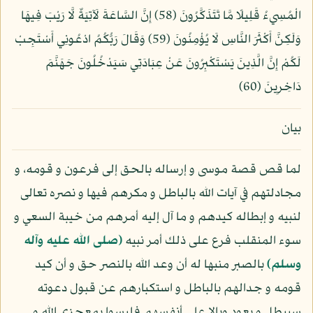
الْمُسِيءُ قَلِيلًا مَّا تَتَذَكَّرُونَ (58) إِنَّ السَّاعَةَ لَآتِيَةٌ لَّا رَيْبَ فِيهَا
وَلَكِنَّ أَكْثَرَ النَّاسِ لَا يُؤْمِنُونَ (59) وَقَالَ رَبُّكُمُ ادْعُونِي أَسْتَجِبْ
لَكُمْ إِنَّ الَّذِينَ يَسْتَكْبِرُونَ عَنْ عِبَادَتِي سَيَدْخُلُونَ جَهَنَّمَ
دَاخِرِينَ (60)
بيان
لما قص قصة موسى و إرساله بالحق إلى فرعون و قومه، و
مجادلتهم في آيات الله بالباطل و مكرهم فيها و نصره تعالى
لنبيه و إبطاله كيدهم و ما آل إليه أمرهم من خيبة السعي و
سوء المنقلب فرع على ذلك أمر نبيه
(صلى الله عليه وآله
وسلم)
بالصبر منبها له أن وعد الله بالنصر حق و أن كيد
قومه و جدالهم بالباطل و استكبارهم عن قبول دعوته
سيبطل و يعود وبالا على أنفسهم فليسوا بمعجزي الله و