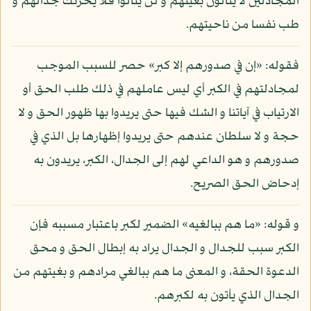
المجادلين لا ينالون بغيتهم و لن ينالوا فلا يحزنك جدالهم و
طب نفسا من ناحيتهم.
فقوله: «إن في صدورهم إلا كبر» حصر للسبب الموجب
لمجادلتهم في الكبر أي ليس عاملهم في ذلك طلب الحق أو
الارتياب في آياتنا و الشك فيها حتى يريدوا بها ظهور الحق و لا
حجة و لا سلطان عندهم حتى يريدوا إظهارها بل الذي في
صدورهم و هو الداعي لهم إلى الجدال، الكبر، يريدون به
إدحاض الحق الصريح.
و قوله: «ما هم ببالغيه» الضمير لكبر باعتبار مسببه فإن
الكبر سبب للجدال و الجدال يراد به إبطال الحق و محق
الدعوة الحقة، و المعنى ما هم ببالغي مرادهم و بغيتهم من
الجدال الذي يأتون به لكبرهم.