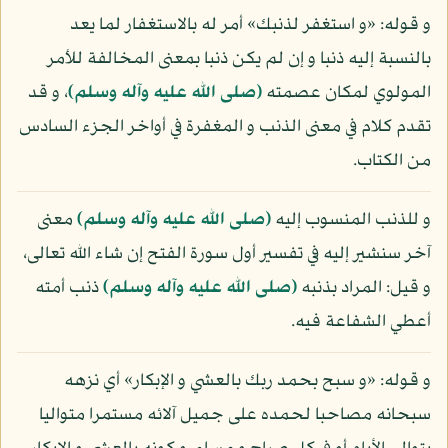
و قوله: «و استغفر لذنبك» أمر له بالاستغفار لما يعد
بالنسبة إليه ذنبا و إن لم يكن ذنبا بمعنى المخالفة للأمر
المولوي لمكان عصمته
(صلى الله عليه وآله وسلم)
، و قد
تقدم كلام في معنى الذنب و المغفرة في أواخر الجزء السادس
من الكتاب.
و للذنب المنسوب إليه
(صلى الله عليه وآله وسلم)
معنى
آخر سنشير إليه في تفسير أول سورة الفتح إن شاء الله تعالى،
و قيل: المراد بذنبه
(صلى الله عليه وآله وسلم)
ذنب أمته
أعطي الشفاعة فيه.
و قوله: «و سبح بحمد ربك بالعشي و الإبكار» أي نزهه
سبحانه مصاحبا لحمده على جميل آلائه مستمرا متواليا