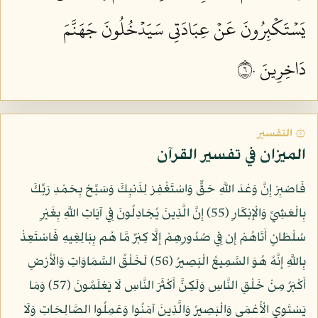
يَسۡتَكۡبِرُونَ عَنۡ عِبَادَتِي سَيَدۡخُلُونَ جَهَنَّمَ
دَاخِرِينَ ٦٠
۞ التفسير
الميزان في تفسير القرآن
فَاصْبِرْ إِنَّ وَعْدَ اللَّهِ حَقٌّ وَاسْتَغْفِرْ لِذَنبِكَ وَسَبِّحْ بِحَمْدِ رَبِّكَ
بِالْعَشِيِّ وَالْإِبْكَارِ (55) إِنَّ الَّذِينَ يُجَادِلُونَ فِي آيَاتِ اللَّهِ بِغَيْرِ
سُلْطَانٍ أَتَاهُمْ إِن فِي صُدُورِهِمْ إِلَّا كِبْرٌ مَّا هُم بِبَالِغِيهِ فَاسْتَعِذْ
بِاللَّهِ إِنَّهُ هُوَ السَّمِيعُ الْبَصِيرُ (56) لَخَلْقُ السَّمَاوَاتِ وَالْأَرْضِ
أَكْبَرُ مِنْ خَلْقِ النَّاسِ وَلَكِنَّ أَكْثَرَ النَّاسِ لَا يَعْلَمُونَ (57) وَمَا
يَسْتَوِي الْأَعْمَى وَالْبَصِيرُ وَالَّذِينَ آمَنُوا وَعَمِلُوا الصَّالِحَاتِ وَلَا