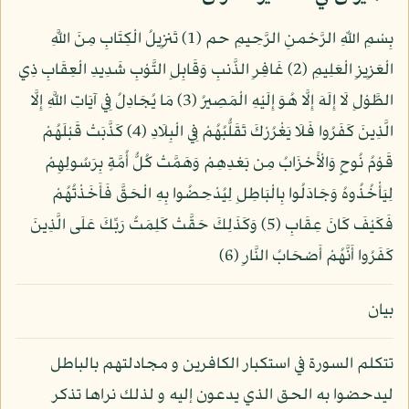
بِسْمِ اللّهِ الرَّحْمنِ الرَّحِيمِ حم (1) تَنزِيلُ الْكِتَابِ مِنَ اللَّهِ
الْعَزِيزِ الْعَلِيمِ (2) غَافِرِ الذَّنبِ وَقَابِلِ التَّوْبِ شَدِيدِ الْعِقَابِ ذِي
الطَّوْلِ لَا إِلَهَ إِلَّا هُوَ إِلَيْهِ الْمَصِيرُ (3) مَا يُجَادِلُ فِي آيَاتِ اللَّهِ إِلَّا
الَّذِينَ كَفَرُوا فَلَا يَغْرُرْكَ تَقَلُّبُهُمْ فِي الْبِلَادِ (4) كَذَّبَتْ قَبْلَهُمْ
قَوْمُ نُوحٍ وَالْأَحْزَابُ مِن بَعْدِهِمْ وَهَمَّتْ كُلُّ أُمَّةٍ بِرَسُولِهِمْ
لِيَأْخُذُوهُ وَجَادَلُوا بِالْبَاطِلِ لِيُدْحِضُوا بِهِ الْحَقَّ فَأَخَذْتُهُمْ
فَكَيْفَ كَانَ عِقَابِ (5) وَكَذَلِكَ حَقَّتْ كَلِمَتُ رَبِّكَ عَلَى الَّذِينَ
كَفَرُوا أَنَّهُمْ أَصْحَابُ النَّارِ (6)
بيان
تتكلم السورة في استكبار الكافرين و مجادلتهم بالباطل
ليدحضوا به الحق الذي يدعون إليه و لذلك نراها تذكر