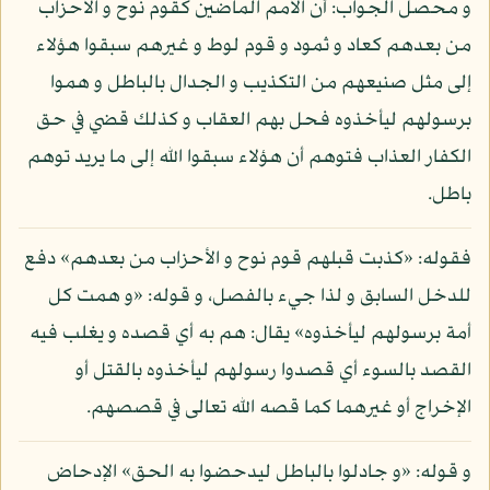
و محصل الجواب: أن الأمم الماضين كقوم نوح و الأحزاب
من بعدهم كعاد و ثمود و قوم لوط و غيرهم سبقوا هؤلاء
إلى مثل صنيعهم من التكذيب و الجدال بالباطل و هموا
برسولهم ليأخذوه فحل بهم العقاب و كذلك قضي في حق
الكفار العذاب فتوهم أن هؤلاء سبقوا الله إلى ما يريد توهم
باطل.
فقوله: «كذبت قبلهم قوم نوح و الأحزاب من بعدهم» دفع
للدخل السابق و لذا جيء بالفصل، و قوله: «و همت كل
أمة برسولهم ليأخذوه» يقال: هم به أي قصده و يغلب فيه
القصد بالسوء أي قصدوا رسولهم ليأخذوه بالقتل أو
الإخراج أو غيرهما كما قصه الله تعالى في قصصهم.
و قوله: «و جادلوا بالباطل ليدحضوا به الحق» الإدحاض