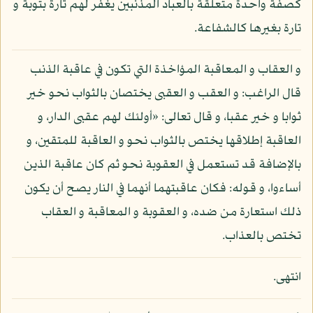
كصفة واحدة متعلقة بالعباد المذنبين يغفر لهم تارة بتوبة و
تارة بغيرها كالشفاعة.
و العقاب و المعاقبة المؤاخذة التي تكون في عاقبة الذنب
قال الراغب: و العقب و العقبى يختصان بالثواب نحو خير
ثوابا و خير عقبا، و قال تعالى: «أولئك لهم عقبى الدار، و
العاقبة إطلاقها يختص بالثواب نحو و العاقبة للمتقين، و
بالإضافة قد تستعمل في العقوبة نحو ثم كان عاقبة الذين
أساءوا، و قوله: فكان عاقبتهما أنهما في النار يصح أن يكون
ذلك استعارة من ضده، و العقوبة و المعاقبة و العقاب
تختص بالعذاب.
انتهى.