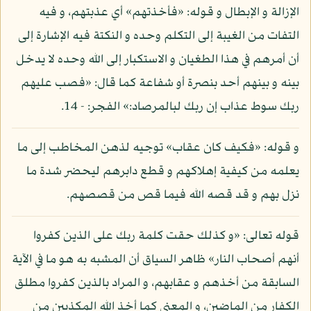
الإزالة و الإبطال و قوله: «فأخذتهم» أي عذبتهم، و فيه
التفات من الغيبة إلى التكلم وحده و النكتة فيه الإشارة إلى
أن أمرهم في هذا الطغيان و الاستكبار إلى الله وحده لا يدخل
بينه و بينهم أحد بنصرة أو شفاعة كما قال: «فصب عليهم
ربك سوط عذاب إن ربك لبالمرصاد:» الفجر: - 14.
و قوله: «فكيف كان عقاب» توجيه لذهن المخاطب إلى ما
يعلمه من كيفية إهلاكهم و قطع دابرهم ليحضر شدة ما
نزل بهم و قد قصه الله فيما قص من قصصهم.
قوله تعالى: «و كذلك حقت كلمة ربك على الذين كفروا
أنهم أصحاب النار» ظاهر السياق أن المشبه به هو ما في الآية
السابقة من أخذهم و عقابهم، و المراد بالذين كفروا مطلق
الكفار من الماضين، و المعنى كما أخذ الله المكذبين من