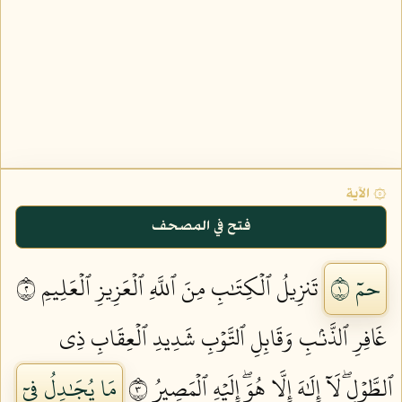
۞ الآية
فتح في المصحف
حمٓ ١
تَنزِيلُ ٱلۡكِتَٰبِ مِنَ ٱللَّهِ ٱلۡعَزِيزِ ٱلۡعَلِيمِ ٢
غَافِرِ ٱلذَّنۢبِ وَقَابِلِ ٱلتَّوۡبِ شَدِيدِ ٱلۡعِقَابِ ذِي
ٱلطَّوۡلِۖ لَآ إِلَٰهَ إِلَّا هُوَۖ إِلَيۡهِ ٱلۡمَصِيرُ ٣
مَا يُجَٰدِلُ فِيٓ