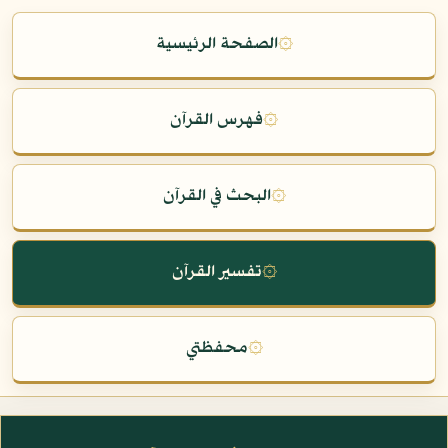
۞
الصفحة الرئيسية
۞
فهرس القرآن
۞
البحث في القرآن
۞
تفسير القرآن
۞
محفظتي