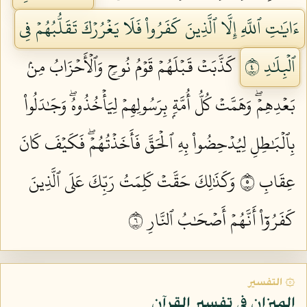
ءَايَٰتِ ٱللَّهِ إِلَّا ٱلَّذِينَ كَفَرُواْ فَلَا يَغۡرُرۡكَ تَقَلُّبُهُمۡ فِي
ٱلۡبِلَٰدِ ٤
كَذَّبَتۡ قَبۡلَهُمۡ قَوۡمُ نُوحٖ وَٱلۡأَحۡزَابُ مِنۢ
بَعۡدِهِمۡۖ وَهَمَّتۡ كُلُّ أُمَّةِۭ بِرَسُولِهِمۡ لِيَأۡخُذُوهُۖ وَجَٰدَلُواْ
بِٱلۡبَٰطِلِ لِيُدۡحِضُواْ بِهِ ٱلۡحَقَّ فَأَخَذۡتُهُمۡۖ فَكَيۡفَ كَانَ
عِقَابِ ٥
وَكَذَٰلِكَ حَقَّتۡ كَلِمَتُ رَبِّكَ عَلَى ٱلَّذِينَ
كَفَرُوٓاْ أَنَّهُمۡ أَصۡحَٰبُ ٱلنَّارِ ٦
۞ التفسير
الميزان في تفسير القرآن