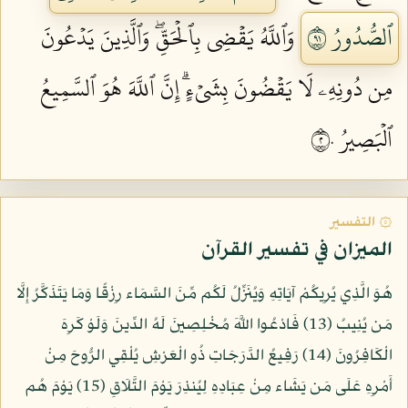
ٱلصُّدُورُ ١٩
وَٱللَّهُ يَقۡضِي بِٱلۡحَقِّۖ وَٱلَّذِينَ يَدۡعُونَ
مِن دُونِهِۦ لَا يَقۡضُونَ بِشَيۡءٍۗ إِنَّ ٱللَّهَ هُوَ ٱلسَّمِيعُ
ٱلۡبَصِيرُ ٢٠
۞ التفسير
الميزان في تفسير القرآن
هُوَ الَّذِي يُرِيكُمْ آيَاتِهِ وَيُنَزِّلُ لَكُم مِّنَ السَّمَاء رِزْقًا وَمَا يَتَذَكَّرُ إِلَّا
مَن يُنِيبُ (13) فَادْعُوا اللَّهَ مُخْلِصِينَ لَهُ الدِّينَ وَلَوْ كَرِهَ
الْكَافِرُونَ (14) رَفِيعُ الدَّرَجَاتِ ذُو الْعَرْشِ يُلْقِي الرُّوحَ مِنْ
أَمْرِهِ عَلَى مَن يَشَاء مِنْ عِبَادِهِ لِيُنذِرَ يَوْمَ التَّلَاقِ (15) يَوْمَ هُم