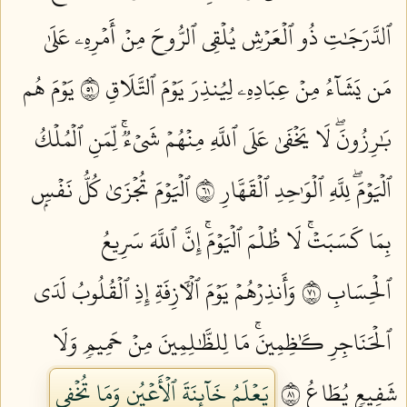
ٱلدَّرَجَٰتِ ذُو ٱلۡعَرۡشِ يُلۡقِي ٱلرُّوحَ مِنۡ أَمۡرِهِۦ عَلَىٰ
مَن يَشَآءُ مِنۡ عِبَادِهِۦ لِيُنذِرَ يَوۡمَ ٱلتَّلَاقِ ١٥
يَوۡمَ هُم
بَٰرِزُونَۖ لَا يَخۡفَىٰ عَلَى ٱللَّهِ مِنۡهُمۡ شَيۡءٞۚ لِّمَنِ ٱلۡمُلۡكُ
ٱلۡيَوۡمَۖ لِلَّهِ ٱلۡوَٰحِدِ ٱلۡقَهَّارِ ١٦
ٱلۡيَوۡمَ تُجۡزَىٰ كُلُّ نَفۡسِۭ
بِمَا كَسَبَتۡۚ لَا ظُلۡمَ ٱلۡيَوۡمَۚ إِنَّ ٱللَّهَ سَرِيعُ
ٱلۡحِسَابِ ١٧
وَأَنذِرۡهُمۡ يَوۡمَ ٱلۡأٓزِفَةِ إِذِ ٱلۡقُلُوبُ لَدَى
ٱلۡحَنَاجِرِ كَٰظِمِينَۚ مَا لِلظَّٰلِمِينَ مِنۡ حَمِيمٖ وَلَا
شَفِيعٖ يُطَاعُ ١٨
يَعۡلَمُ خَآئِنَةَ ٱلۡأَعۡيُنِ وَمَا تُخۡفِي