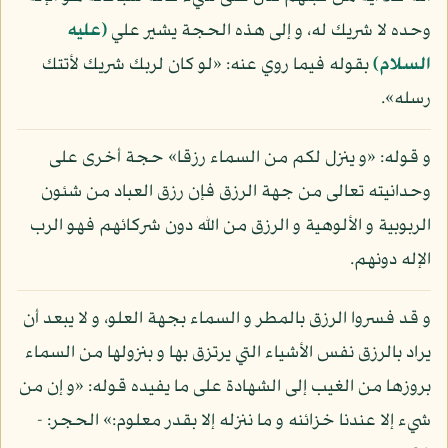
وحده لا شريك له، و إلى هذه الحجة يشير علي
(عليه
السلام)
بقوله فيما روي عنه: «لو كان لربك شريك لأتتك
رسله».
و قوله: «و ينزل لكم من السماء رزقا» حجة أخرى على
وحدانيته تعالى من جهة الرزق فإن رزق العباد من شئون
الربوبية و الألوهية و الرزق من الله دون شركائهم فهو الرب
الإله دونهم.
و قد فسروا الرزق بالمطر و السماء بجهة العلو، و لا يبعد أن
يراد بالرزق نفس الأشياء التي يرتزق بها و بنزولها من السماء
بروزها من الغيب إلى الشهادة على ما يفيده قوله: «و إن من
شيء إلا عندنا خزائنه و ما ننزله إلا بقدر معلوم:» الحجر: -