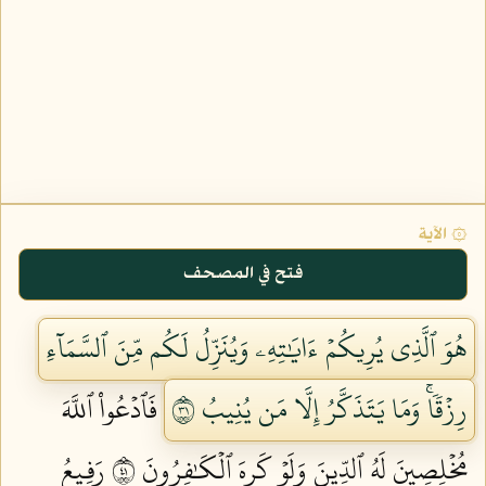
۞ الآية
فتح في المصحف
هُوَ ٱلَّذِي يُرِيكُمۡ ءَايَٰتِهِۦ وَيُنَزِّلُ لَكُم مِّنَ ٱلسَّمَآءِ
رِزۡقٗاۚ وَمَا يَتَذَكَّرُ إِلَّا مَن يُنِيبُ ١٣
فَٱدۡعُواْ ٱللَّهَ
مُخۡلِصِينَ لَهُ ٱلدِّينَ وَلَوۡ كَرِهَ ٱلۡكَٰفِرُونَ ١٤
رَفِيعُ