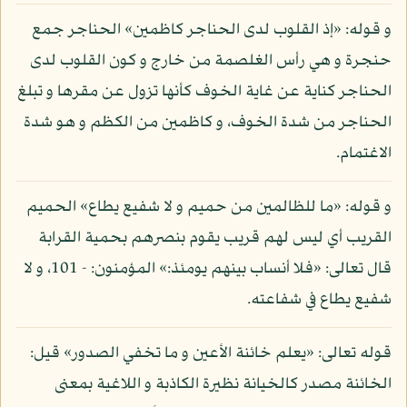
و قوله: «إذ القلوب لدى الحناجر كاظمين» الحناجر جمع
حنجرة و هي رأس الغلصمة من خارج و كون القلوب لدى
الحناجر كناية عن غاية الخوف كأنها تزول عن مقرها و تبلغ
الحناجر من شدة الخوف، و كاظمين من الكظم و هو شدة
الاغتمام.
و قوله: «ما للظالمين من حميم و لا شفيع يطاع» الحميم
القريب أي ليس لهم قريب يقوم بنصرهم بحمية القرابة
قال تعالى: «فلا أنساب بينهم يومئذ:» المؤمنون: - 101، و لا
شفيع يطاع في شفاعته.
قوله تعالى: «يعلم خائنة الأعين و ما تخفي الصدور» قيل:
الخائنة مصدر كالخيانة نظيرة الكاذبة و اللاغية بمعنى