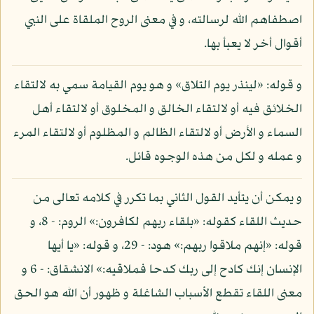
اصطفاهم الله لرسالته، و في معنى الروح الملقاة على النبي
أقوال أخر لا يعبأ بها.
و قوله: «لينذر يوم التلاق» و هو يوم القيامة سمي به لالتقاء
الخلائق فيه أو لالتقاء الخالق و المخلوق أو لالتقاء أهل
السماء و الأرض أو لالتقاء الظالم و المظلوم أو لالتقاء المرء
و عمله و لكل من هذه الوجوه قائل.
و يمكن أن يتأيد القول الثاني بما تكرر في كلامه تعالى من
حديث اللقاء كقوله: «بلقاء ربهم لكافرون:» الروم: - 8، و
قوله: «إنهم ملاقوا ربهم:» هود: - 29، و قوله: «يا أيها
الإنسان إنك كادح إلى ربك كدحا فملاقيه:» الانشقاق: - 6 و
معنى اللقاء تقطع الأسباب الشاغلة و ظهور أن الله هو الحق