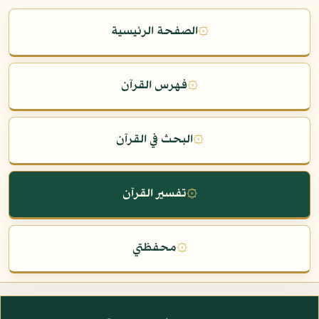
۞
الصفحة الرئيسية
۞
فهرس القرآن
۞
البحث في القرآن
۞
تفسير القرآن
۞
محفظتي