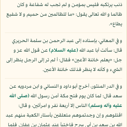
ذنب يرتكبه فليس بمؤمن و لم تجب له شفاعة و كان
ظالما و الله تعالى يقول: «ما للظالمين من حميم و لا شفيع
يطاع».
و في المعاني، بإسناده إلى عبد الرحمن بن سلمة الحريري
قال: سألت أبا عبد الله
(عليه السلام)
عن قول الله عز و
جل: «يعلم خائنة الأعين» فقال: أ لم تر إلى الرجل ينظر إلى
الشيء و كأنه لا ينظر فذلك خائنة الأعين.
و في الدر المنثور، أخرج أبو داود و النسائي و ابن مردويه عن
سعد قال: لما كان يوم فتح مكة أمن رسول الله
(صلى الله
عليه وآله وسلم)
الناس إلا أربعة نفر و امرأتين، و قال:
اقتلوهم و إن وجدتموهم متعلقين بأستار الكعبة منهم عبد
الله بن سعد بن أبي سرح فاختبأ عند عثمان بن عفان. فلما