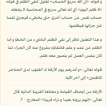
و قوله: «إن الله سريع الحساب» تعليل لنفي الظلم في قوله:
«لا ظلم اليوم» أي إنه تعالى سريع في المحاسبة لا يشغله
حساب نفس عن حساب أخرى حتى يخطىء فيجزي نفسا
غير جزائها فيظلمها.
و هذا التعليل ناظر إلى نفي الظلم الناشىء عن الخطإ و أما
الظلم عن عمد و علم فانتفاؤه مفروغ عنه لأن الجزاء لما
كان بنفس العمل لم يتصور معه ظلم.
قوله تعالى: «و أنذرهم يوم الأزفة إذ القلوب لدى الحناجر
كاظمين» إلى آخر الآية.
الأزفة من أوصاف القيامة و معناها القريبة الدانية قال
تعالى: «إنهم يرونه بعيدا و نراه قريبا:» المعارج: - 7.