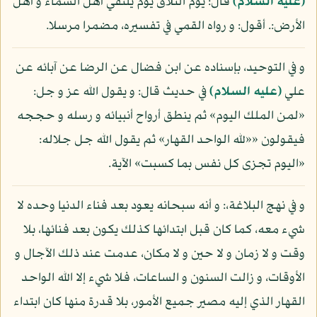
(عليه السلام)
قال: يوم التلاق يوم يلتقي أهل السماء و أهل
الأرض:. أقول: و رواه القمي في تفسيره، مضمرا مرسلا.
و في التوحيد، بإسناده عن ابن فضال عن الرضا عن آبائه عن
علي
(عليه السلام)
في حديث قال: و يقول الله عز و جل:
«لمن الملك اليوم» ثم ينطق أرواح أنبيائه و رسله و حججه
فيقولون ««لله الواحد القهار» ثم يقول الله جل جلاله:
«اليوم تجزى كل نفس بما كسبت» الآية.
و في نهج البلاغة،: و أنه سبحانه يعود بعد فناء الدنيا وحده لا
شيء معه، كما كان قبل ابتدائها كذلك يكون بعد فنائها، بلا
وقت و لا زمان و لا حين و لا مكان، عدمت عند ذلك الآجال و
الأوقات، و زالت السنون و الساعات، فلا شيء إلا الله الواحد
القهار الذي إليه مصير جميع الأمور، بلا قدرة منها كان ابتداء