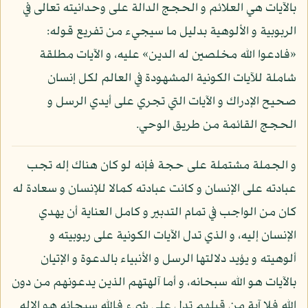
بالآيات هي العلائم و الحجج الدالة على وحدانيته تعالى في
الربوبية و الألوهية بدليل ما سيجيء من تفريع قوله:
«فادعوا الله مخلصين له الدين» عليه، و الآيات مطلقة
شاملة للآيات الكونية المشهودة في العالم لكل إنسان
صحيح الإدراك و الآيات التي تجري على أيدي الرسل و
الحجج القائمة من طريق الوحي.
و الجملة مشتملة على حجة فإنه لو كان هناك إله تجب
عبادته على الإنسان و كانت عبادته كمالا للإنسان و سعادة له
كان من الواجب في تمام التدبير و كامل العناية أن يهدي
الإنسان إليه، و الذي تدل الآيات الكونية على ربوبيته و
ألوهيته و يؤيد دلالتها الرسل و الأنبياء بالدعوة و الإتيان
بالآيات هو الله سبحانه، و أما آلهتهم الذين يدعونهم من دون
الله فلا آية من قبلهم تدل على شيء فالله سبحانه هو الإله