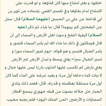
خلقها، و بغير امتناع منها كان فناؤها، و لو قدرت على
الامتناع لدام بقاؤها و في تفسير القمي، بإسناده عن ثوير بن
أبي فاختة عن علي بن الحسين
(عليهما السلام)
قال: سئل
عن النفختين كم بينهما؟ قال: ما شاء. ثم ذكر
(عليه
السلام)
كيفية النفخ و موت أهل الأرض و السماء إلى أن
قال فيمكثون في ذلك ما شاء الله ثم يأمر السماء فتمور و
يأمر الجبال فتسير و هو قوله: «يوم تمور السماء مورا و
تسير الجبال سيرا» يعني يبسط و تبدل الأرض غير الأرض
يعني بأرض لم تكسب عليها الذنوب بارزة ليس عليها جبال و
لا نبات كما دحاها أول مرة، و يعيد عرشه على الماء كما كان
أول مرة مستقلا بعظمته و قدرته. قال: فعند ذلك ينادي
الجبار جل جلاله بصوت من قبله جهوري يسمع أقطار
السماوات و الأرضين «لمن الملك اليوم» فلم يجبه مجيب