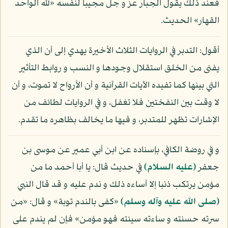
فعند ذلك يقول الجبار عز و جل مجيبا لنفسه «لله الواحد
القهار» الحديث.
أقول: التدبر في الروايات الثلاث الأخيرة يهدي إلى أن الذي
يفنى من الخلق استقلال وجودها و النسب و روابط التأثير
التي بينها كما تفيده الآيات القرآنية و أن الأرواح لا تموت، و أن
لا وقت بين النفختين فلا تغفل، و في الروايات لطائف من
الإشارات تظهر للمتدبر، و فيها ما يخالف بظاهره ما تقدم.
و في روضة الكافي، بإسناده عن ابن أبي عمير عن موسى بن
جعفر
(عليه السلام)
في حديث قال: يا أبا أحمد ما من
مؤمن يرتكب ذنبا إلا أساءه ذلك و ندم عليه و قد قال النبي
(صلى الله عليه وآله وسلم)
«كفى بالندم توبة» و قال: «من
سرته حسنته و ساءته سيئته فهو مؤمن» فإن لم يندم على