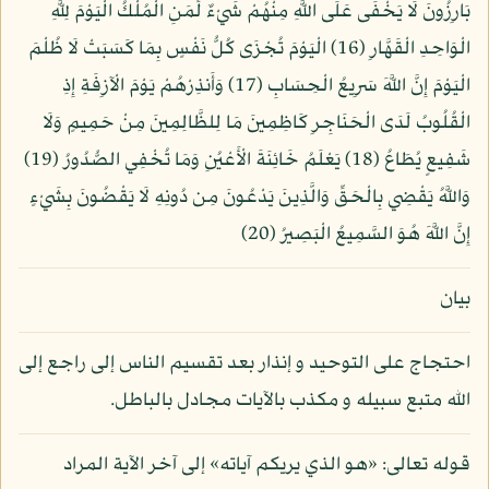
بَارِزُونَ لَا يَخْفَى عَلَى اللَّهِ مِنْهُمْ شَيْءٌ لِّمَنِ الْمُلْكُ الْيَوْمَ لِلَّهِ
الْوَاحِدِ الْقَهَّارِ (16) الْيَوْمَ تُجْزَى كُلُّ نَفْسٍ بِمَا كَسَبَتْ لَا ظُلْمَ
الْيَوْمَ إِنَّ اللَّهَ سَرِيعُ الْحِسَابِ (17) وَأَنذِرْهُمْ يَوْمَ الْآزِفَةِ إِذِ
الْقُلُوبُ لَدَى الْحَنَاجِرِ كَاظِمِينَ مَا لِلظَّالِمِينَ مِنْ حَمِيمٍ وَلَا
شَفِيعٍ يُطَاعُ (18) يَعْلَمُ خَائِنَةَ الْأَعْيُنِ وَمَا تُخْفِي الصُّدُورُ (19)
وَاللَّهُ يَقْضِي بِالْحَقِّ وَالَّذِينَ يَدْعُونَ مِن دُونِهِ لَا يَقْضُونَ بِشَيْءٍ
إِنَّ اللَّهَ هُوَ السَّمِيعُ الْبَصِيرُ (20)
بيان
احتجاج على التوحيد و إنذار بعد تقسيم الناس إلى راجع إلى
الله متبع سبيله و مكذب بالآيات مجادل بالباطل.
قوله تعالى: «هو الذي يريكم آياته» إلى آخر الآية المراد