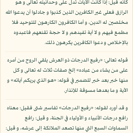
كأنه قيل: إذا كانت الآيات تدل على وحدانيته تعالى و هو
الرازق فعلى غير الكافرين الذين كذبوا و جادلوا أن يدعوا الله
مخلصين له الدين، و أما الكافرون الكارهون للتوحيد فلا
مطمع فيهم و لا آية تفيدهم و لا حجة تقنعهم فاعبدوه
بالإخلاص و دعوا الكافرين يكرهون ذلك.
قوله تعالى: «رفيع الدرجات ذو العرش يلقي الروح من أمره
على من يشاء من عباده» إلخ صفات ثلاث له تعالى و كل
منها خبر بعد خبر للضمير في قوله: «هو الذي يريكم آياته» و
الآية و ما بعدها مسوقة للإنذار.
و قد أورد لقوله: «رفيع الدرجات» تفاسير شتى فقيل: معناه
رافع درجات الأنبياء و الأولياء في الجنة، و قيل: رافع
السماوات السبع التي منها تصعد الملائكة إلى عرشه، و قيل: