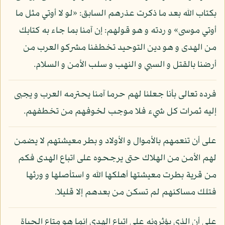
بكتاب الله بعد ما ذكرت عذرهم السابق: «لو لا أوتي مثل ما
أوتي موسى» و ردته و هو قولهم: إن آمنا بما جاء به كتابك
من الهدى و هو دين التوحيد تخطفنا مشركو العرب من
أرضنا بالقتل و السبي و النهب و سلب الأمن و السلام.
فرده تعالى بأنا جعلنا لهم حرما آمنا يحترمه العرب و يجبى
إليه ثمرات كل شيء فلا موجب لخوفهم من تخطفهم.
على أن تنعمهم بالأموال و الأولاد و بطر معيشتهم لا يضمن
لهم الأمن من الهلاك حتى يرجحوه على اتباع الهدى فكم
من قرية بطرت معيشتها أهلكها الله و استأصلها و ورثها
فتلك مساكنهم لم تسكن من بعدهم إلا قليلا.
على أن الذي يؤثرونه على اتباع الهدى إنما هو متاع الحياة