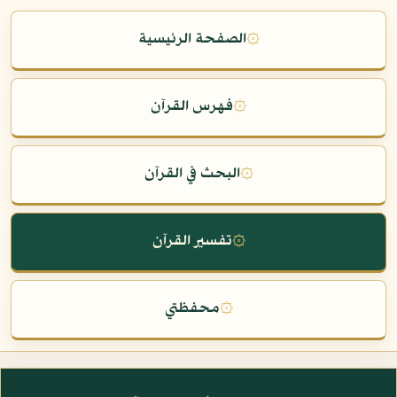
۞
الصفحة الرئيسية
۞
فهرس القرآن
۞
البحث في القرآن
۞
تفسير القرآن
۞
محفظتي