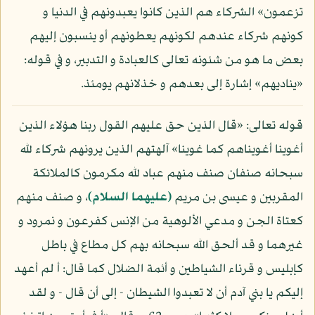
تزعمون» الشركاء هم الذين كانوا يعبدونهم في الدنيا و
كونهم شركاء عندهم لكونهم يعطونهم أو ينسبون إليهم
بعض ما هو من شئونه تعالى كالعبادة و التدبير، و في قوله:
«يناديهم» إشارة إلى بعدهم و خذلانهم يومئذ.
قوله تعالى: «قال الذين حق عليهم القول ربنا هؤلاء الذين
أغوينا أغويناهم كما غوينا» آلهتهم الذين يرونهم شركاء لله
سبحانه صنفان صنف منهم عباد لله مكرمون كالملائكة
المقربين و عيسى بن مريم
(عليهما السلام)
، و صنف منهم
كعتاة الجن و مدعي الألوهية من الإنس كفرعون و نمرود و
غيرهما و قد ألحق الله سبحانه بهم كل مطاع في باطل
كإبليس و قرناء الشياطين و أئمة الضلال كما قال: أ لم أعهد
إليكم يا بني آدم أن لا تعبدوا الشيطان - إلى أن قال - و لقد