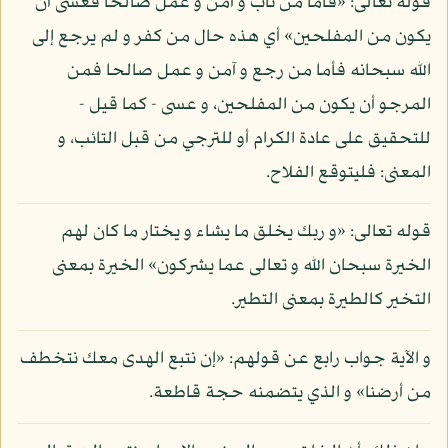
قوله تعالى: «فأما من تاب و آمن و عمل صالحا فعسى أن
يكون من المفلحين» أي هذه حال من كفر و لم يرجع إلى
الله سبحانه فأما من رجع و آمن و عمل صالحا فمن
المرجو أن يكون من المفلحين، و عسى - كما قيل -
للتحقيق على عادة الكرام أو للترجي من قبل التائب، و
المعنى: فليتوقع الفلاح.
قوله تعالى: «و ربك يخلق ما يشاء و يختار ما كان لهم
الخيرة سبحان الله و تعالى عما يشركون» الخيرة بمعنى
التخير كالطيرة بمعنى التطير.
و الآية جواب رابع عن قولهم: «إن نتبع الهدى معك نتخطف
من أرضنا» و الذي يتضمنه حجة قاطعة.