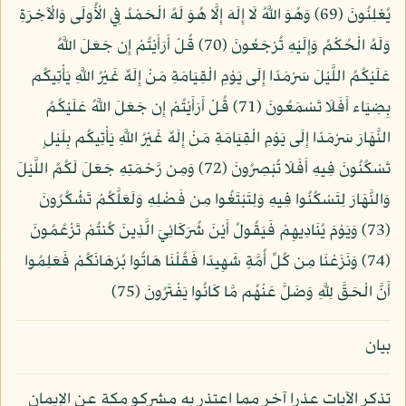
يُعْلِنُونَ (69) وَهُوَ اللَّهُ لَا إِلَهَ إِلَّا هُوَ لَهُ الْحَمْدُ فِي الْأُولَى وَالْآخِرَةِ
وَلَهُ الْحُكْمُ وَإِلَيْهِ تُرْجَعُونَ (70) قُلْ أَرَأَيْتُمْ إِن جَعَلَ اللَّهُ
عَلَيْكُمُ اللَّيْلَ سَرْمَدًا إِلَى يَوْمِ الْقِيَامَةِ مَنْ إِلَهٌ غَيْرُ اللَّهِ يَأْتِيكُم
بِضِيَاء أَفَلَا تَسْمَعُونَ (71) قُلْ أَرَأَيْتُمْ إِن جَعَلَ اللَّهُ عَلَيْكُمُ
النَّهَارَ سَرْمَدًا إِلَى يَوْمِ الْقِيَامَةِ مَنْ إِلَهٌ غَيْرُ اللَّهِ يَأْتِيكُم بِلَيْلٍ
تَسْكُنُونَ فِيهِ أَفَلَا تُبْصِرُونَ (72) وَمِن رَّحْمَتِهِ جَعَلَ لَكُمُ اللَّيْلَ
وَالنَّهَارَ لِتَسْكُنُوا فِيهِ وَلِتَبْتَغُوا مِن فَضْلِهِ وَلَعَلَّكُمْ تَشْكُرُونَ
(73) وَيَوْمَ يُنَادِيهِمْ فَيَقُولُ أَيْنَ شُرَكَائِيَ الَّذِينَ كُنتُمْ تَزْعُمُونَ
(74) وَنَزَعْنَا مِن كُلِّ أُمَّةٍ شَهِيدًا فَقُلْنَا هَاتُوا بُرْهَانَكُمْ فَعَلِمُوا
أَنَّ الْحَقَّ لِلَّهِ وَضَلَّ عَنْهُم مَّا كَانُوا يَفْتَرُونَ (75)
بيان
تذكر الآيات عذرا آخر مما اعتذر به مشركو مكة عن الإيمان