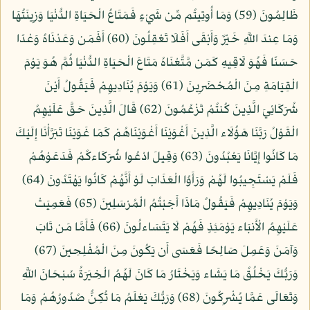
ظَالِمُونَ (59) وَمَا أُوتِيتُم مِّن شَيْءٍ فَمَتَاعُ الْحَيَاةِ الدُّنْيَا وَزِينَتُهَا
وَمَا عِندَ اللَّهِ خَيْرٌ وَأَبْقَى أَفَلَا تَعْقِلُونَ (60) أَفَمَن وَعَدْنَاهُ وَعْدًا
حَسَنًا فَهُوَ لَاقِيهِ كَمَن مَّتَّعْنَاهُ مَتَاعَ الْحَيَاةِ الدُّنْيَا ثُمَّ هُوَ يَوْمَ
الْقِيَامَةِ مِنَ الْمُحْضَرِينَ (61) وَيَوْمَ يُنَادِيهِمْ فَيَقُولُ أَيْنَ
شُرَكَائِيَ الَّذِينَ كُنتُمْ تَزْعُمُونَ (62) قَالَ الَّذِينَ حَقَّ عَلَيْهِمُ
الْقَوْلُ رَبَّنَا هَؤُلَاء الَّذِينَ أَغْوَيْنَا أَغْوَيْنَاهُمْ كَمَا غَوَيْنَا تَبَرَّأْنَا إِلَيْكَ
مَا كَانُوا إِيَّانَا يَعْبُدُونَ (63) وَقِيلَ ادْعُوا شُرَكَاءكُمْ فَدَعَوْهُمْ
فَلَمْ يَسْتَجِيبُوا لَهُمْ وَرَأَوُا الْعَذَابَ لَوْ أَنَّهُمْ كَانُوا يَهْتَدُونَ (64)
وَيَوْمَ يُنَادِيهِمْ فَيَقُولُ مَاذَا أَجَبْتُمُ الْمُرْسَلِينَ (65) فَعَمِيَتْ
عَلَيْهِمُ الْأَنبَاء يَوْمَئِذٍ فَهُمْ لَا يَتَسَاءلُونَ (66) فَأَمَّا مَن تَابَ
وَآمَنَ وَعَمِلَ صَالِحًا فَعَسَى أَن يَكُونَ مِنَ الْمُفْلِحِينَ (67)
وَرَبُّكَ يَخْلُقُ مَا يَشَاء وَيَخْتَارُ مَا كَانَ لَهُمُ الْخِيَرَةُ سُبْحَانَ اللَّهِ
وَتَعَالَى عَمَّا يُشْرِكُونَ (68) وَرَبُّكَ يَعْلَمُ مَا تُكِنُّ صُدُورُهُمْ وَمَا