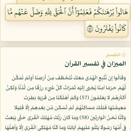
هَاتُواْ بُرۡهَٰنَكُمۡ فَعَلِمُوٓاْ أَنَّ ٱلۡحَقَّ لِلَّهِ وَضَلَّ عَنۡهُم مَّا
كَانُواْ يَفۡتَرُونَ ٧٥
۞ التفسير
الميزان في تفسير القرآن
وَقَالُوا إِن نَّتَّبِعِ الْهُدَى مَعَكَ نُتَخَطَّفْ مِنْ أَرْضِنَا أَوَلَمْ نُمَكِّن
لَّهُمْ حَرَمًا آمِنًا يُجْبَى إِلَيْهِ ثَمَرَاتُ كُلِّ شَيْءٍ رِزْقًا مِن لَّدُنَّا وَلَكِنَّ
أَكْثَرَهُمْ لَا يَعْلَمُونَ (57) وَكَمْ أَهْلَكْنَا مِن قَرْيَةٍ بَطِرَتْ
مَعِيشَتَهَا فَتِلْكَ مَسَاكِنُهُمْ لَمْ تُسْكَن مِّن بَعْدِهِمْ إِلَّا قَلِيلًا
وَكُنَّا نَحْنُ الْوَارِثِينَ (58) وَمَا كَانَ رَبُّكَ مُهْلِكَ الْقُرَى حَتَّى يَبْعَثَ
فِي أُمِّهَا رَسُولًا يَتْلُو عَلَيْهِمْ آيَاتِنَا وَمَا كُنَّا مُهْلِكِي الْقُرَى إِلَّا وَأَهْلُهَا