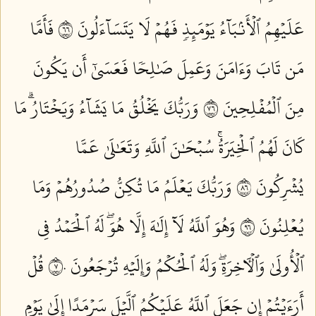
عَلَيۡهِمُ ٱلۡأَنۢبَآءُ يَوۡمَئِذٖ فَهُمۡ لَا يَتَسَآءَلُونَ ٦٦
فَأَمَّا
مَن تَابَ وَءَامَنَ وَعَمِلَ صَٰلِحٗا فَعَسَىٰٓ أَن يَكُونَ
مِنَ ٱلۡمُفۡلِحِينَ ٦٧
وَرَبُّكَ يَخۡلُقُ مَا يَشَآءُ وَيَخۡتَارُۗ مَا
كَانَ لَهُمُ ٱلۡخِيَرَةُۚ سُبۡحَٰنَ ٱللَّهِ وَتَعَٰلَىٰ عَمَّا
يُشۡرِكُونَ ٦٨
وَرَبُّكَ يَعۡلَمُ مَا تُكِنُّ صُدُورُهُمۡ وَمَا
يُعۡلِنُونَ ٦٩
وَهُوَ ٱللَّهُ لَآ إِلَٰهَ إِلَّا هُوَۖ لَهُ ٱلۡحَمۡدُ فِي
ٱلۡأُولَىٰ وَٱلۡأٓخِرَةِۖ وَلَهُ ٱلۡحُكۡمُ وَإِلَيۡهِ تُرۡجَعُونَ ٧٠
قُلۡ
أَرَءَيۡتُمۡ إِن جَعَلَ ٱللَّهُ عَلَيۡكُمُ ٱلَّيۡلَ سَرۡمَدًا إِلَىٰ يَوۡمِ