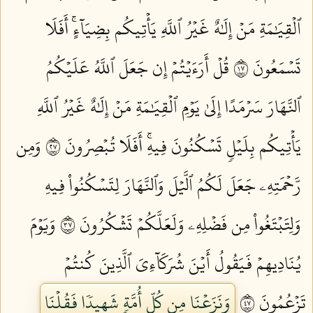
ٱلۡقِيَٰمَةِ مَنۡ إِلَٰهٌ غَيۡرُ ٱللَّهِ يَأۡتِيكُم بِضِيَآءٍۚ أَفَلَا
تَسۡمَعُونَ ٧١
قُلۡ أَرَءَيۡتُمۡ إِن جَعَلَ ٱللَّهُ عَلَيۡكُمُ
ٱلنَّهَارَ سَرۡمَدًا إِلَىٰ يَوۡمِ ٱلۡقِيَٰمَةِ مَنۡ إِلَٰهٌ غَيۡرُ ٱللَّهِ
يَأۡتِيكُم بِلَيۡلٖ تَسۡكُنُونَ فِيهِۚ أَفَلَا تُبۡصِرُونَ ٧٢
وَمِن
رَّحۡمَتِهِۦ جَعَلَ لَكُمُ ٱلَّيۡلَ وَٱلنَّهَارَ لِتَسۡكُنُواْ فِيهِ
وَلِتَبۡتَغُواْ مِن فَضۡلِهِۦ وَلَعَلَّكُمۡ تَشۡكُرُونَ ٧٣
وَيَوۡمَ
يُنَادِيهِمۡ فَيَقُولُ أَيۡنَ شُرَكَآءِيَ ٱلَّذِينَ كُنتُمۡ
تَزۡعُمُونَ ٧٤
وَنَزَعۡنَا مِن كُلِّ أُمَّةٖ شَهِيدٗا فَقُلۡنَا