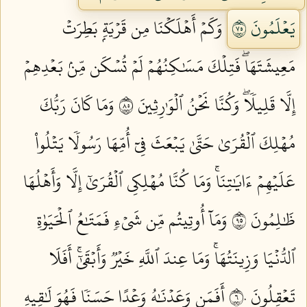
يَعۡلَمُونَ ٥٧
وَكَمۡ أَهۡلَكۡنَا مِن قَرۡيَةِۭ بَطِرَتۡ
مَعِيشَتَهَاۖ فَتِلۡكَ مَسَٰكِنُهُمۡ لَمۡ تُسۡكَن مِّنۢ بَعۡدِهِمۡ
إِلَّا قَلِيلٗاۖ وَكُنَّا نَحۡنُ ٱلۡوَٰرِثِينَ ٥٨
وَمَا كَانَ رَبُّكَ
مُهۡلِكَ ٱلۡقُرَىٰ حَتَّىٰ يَبۡعَثَ فِيٓ أُمِّهَا رَسُولٗا يَتۡلُواْ
عَلَيۡهِمۡ ءَايَٰتِنَاۚ وَمَا كُنَّا مُهۡلِكِي ٱلۡقُرَىٰٓ إِلَّا وَأَهۡلُهَا
ظَٰلِمُونَ ٥٩
وَمَآ أُوتِيتُم مِّن شَيۡءٖ فَمَتَٰعُ ٱلۡحَيَوٰةِ
ٱلدُّنۡيَا وَزِينَتُهَاۚ وَمَا عِندَ ٱللَّهِ خَيۡرٞ وَأَبۡقَىٰٓۚ أَفَلَا
تَعۡقِلُونَ ٦٠
أَفَمَن وَعَدۡنَٰهُ وَعۡدًا حَسَنٗا فَهُوَ لَٰقِيهِ