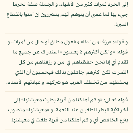
إلى الحرم ثمرات كثير من الأشياء، و الجملة صفة لحرما
جيء بها لما عسى أن يتوهم أنهم يتضررون إن آمنوا بانقطاع
الميرة.
و قوله: «رزقا من لدنا» مفعول مطلق أو حال من ثمرات، و
قوله: «و لكن أكثرهم لا يعلمون» استدراك عن جميع ما
تقدم أي إنا نحن حفظناهم في أمن و رزقناهم من كل
الثمرات لكن أكثرهم جاهلون بذلك فيحسبون أن الذي
يحفظهم من تخطف العرب هو شركهم و عبادتهم الأصنام.
قوله تعالى: «و كم أهلكنا من قرية بطرت معيشتها» إلى
آخر الآية البطر الطغيان عند النعمة، و «معيشتها» منصوب
بنزع الخافض أي و كم أهلكنا من قرية طغت في معيشتها.