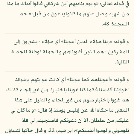
في قوله تعالى: «و يوم يناديهم أين شركائي قالوا آذناك ما منا
من شهيد و ضل عنهم ما كانوا يدعون من قبل:» حم
السجدة: 48.
و قوله: «ربنا هؤلاء الذين أغوينا» أي هؤلاء - يشيرون إلى
المشركين - هم الذين أغويناهم و الجملة توطئة للجملة
التالية.
و قوله: «أغويناهم كما غوينا» أي كانت غوايتهم بإغوائنا
لغوايتنا أنفسنا فكما كنا غوينا باختيارنا من غير إلجاء كذلك
هم غووا باختيار منهم من غير إلجاء، و الدليل على هذا
المعنى ما حكاه الله عن إبليس يومئذ إذ قال: «و ما كان لي
عليكم من سلطان. إلا أن دعوتكم فاستجبتم لي فلا
تلوموني و لوموا أنفسكم»: إبراهيم: 22، و قال حاكيا لتساؤل