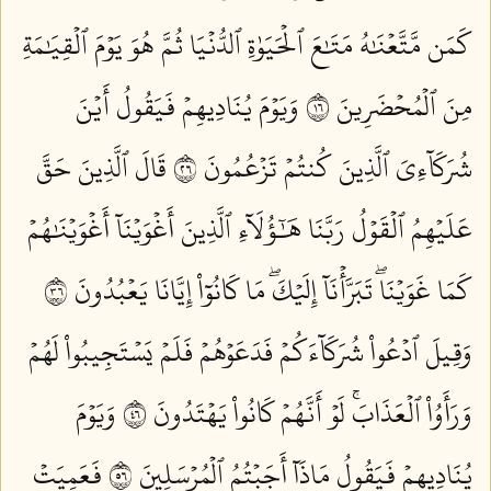
كَمَن مَّتَّعۡنَٰهُ مَتَٰعَ ٱلۡحَيَوٰةِ ٱلدُّنۡيَا ثُمَّ هُوَ يَوۡمَ ٱلۡقِيَٰمَةِ
مِنَ ٱلۡمُحۡضَرِينَ ٦١
وَيَوۡمَ يُنَادِيهِمۡ فَيَقُولُ أَيۡنَ
شُرَكَآءِيَ ٱلَّذِينَ كُنتُمۡ تَزۡعُمُونَ ٦٢
قَالَ ٱلَّذِينَ حَقَّ
عَلَيۡهِمُ ٱلۡقَوۡلُ رَبَّنَا هَٰٓؤُلَآءِ ٱلَّذِينَ أَغۡوَيۡنَآ أَغۡوَيۡنَٰهُمۡ
كَمَا غَوَيۡنَاۖ تَبَرَّأۡنَآ إِلَيۡكَۖ مَا كَانُوٓاْ إِيَّانَا يَعۡبُدُونَ ٦٣
وَقِيلَ ٱدۡعُواْ شُرَكَآءَكُمۡ فَدَعَوۡهُمۡ فَلَمۡ يَسۡتَجِيبُواْ لَهُمۡ
وَرَأَوُاْ ٱلۡعَذَابَۚ لَوۡ أَنَّهُمۡ كَانُواْ يَهۡتَدُونَ ٦٤
وَيَوۡمَ
يُنَادِيهِمۡ فَيَقُولُ مَاذَآ أَجَبۡتُمُ ٱلۡمُرۡسَلِينَ ٦٥
فَعَمِيَتۡ