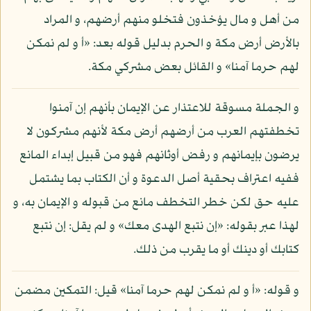
من أهل و مال يؤخذون فتخلو منهم أرضهم، و المراد
بالأرض أرض مكة و الحرم بدليل قوله بعد: «أ و لم نمكن
لهم حرما آمنا» و القائل بعض مشركي مكة.
و الجملة مسوقة للاعتذار عن الإيمان بأنهم إن آمنوا
تخطفتهم العرب من أرضهم أرض مكة لأنهم مشركون لا
يرضون بإيمانهم و رفض أوثانهم فهو من قبيل إبداء المانع
ففيه اعتراف بحقية أصل الدعوة و أن الكتاب بما يشتمل
عليه حق لكن خطر التخطف مانع من قبوله و الإيمان به، و
لهذا عبر بقوله: «إن نتبع الهدى معك» و لم يقل: إن نتبع
كتابك أو دينك أو ما يقرب من ذلك.
و قوله: «أ و لم نمكن لهم حرما آمنا» قيل: التمكين مضمن