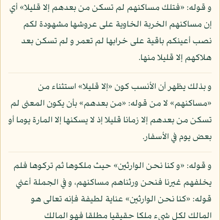
و قوله: «فتلك مساكنهم لم تسكن من بعدهم إلا قليلا» أي
إن مساكنهم الخربة الخاوية على عروشها مشهودة لكم
نصب أعينكم باقية على خرابها لم تعمر و لم تسكن بعد
هلاكهم إلا قليلا منها.
و بذلك يظهر أن الأنسب كون «إلا قليلا» استثناء من
«مساكنهم» لا من قوله: «من بعدهم» بأن يكون المعنى لم
تسكن من بعدهم إلا زمانا قليلا إذ لا يسكنها إلا المارة يوما أو
بعض يوم في الأسفار.
و قوله: «و كنا نحن الوارثين» حيث ملكوها ثم تركوها فلم
يخلفهم غيرنا فنحن ورثناهم مساكنهم، و في الجملة أعني
قوله: «كنا نحن الوارثين» عناية لطيفة فإنه تعالى هو
المالك لكل شيء ملكا حقيقيا مطلقا فهو المالك