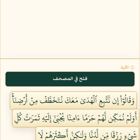
۞ الآية
فتح في المصحف
وَقَالُوٓاْ إِن نَّتَّبِعِ ٱلۡهُدَىٰ مَعَكَ نُتَخَطَّفۡ مِنۡ أَرۡضِنَآۚ
أَوَلَمۡ نُمَكِّن لَّهُمۡ حَرَمًا ءَامِنٗا يُجۡبَىٰٓ إِلَيۡهِ ثَمَرَٰتُ كُلِّ
شَيۡءٖ رِّزۡقٗا مِّن لَّدُنَّا وَلَٰكِنَّ أَكۡثَرَهُمۡ لَا