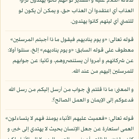
لدلالة الكلام عليه و التقدير لو أنهم كانوا يهتدون لرأوا
العذاب أي اعتقدوا أن العذاب حق، و يمكن أن يكون لو
للتمني أي ليتهم كانوا يهتدون.
قوله تعالى: «و يوم يناديهم فيقول ما ذا أجبتم المرسلين»
معطوف على قوله السابق: «و يوم يناديهم» إلخ، سئلوا أولا:
عن شركائهم و أمروا أن يستنصروهم، و ثانيا: عن جوابهم
للمرسلين إليهم من عند الله.
و المعنى: ما ذا قلتم في جواب من أرسل إليكم من رسل الله
فدعوكم إلى الإيمان و العمل الصالح؟.
قوله تعالى: «فعميت عليهم الأنباء يومئذ فهم لا يتساءلون»
العمى استعارة عن جعل الإنسان بحيث لا يهتدي إلى خبر، و