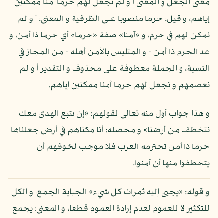
معنى الجعل و المعنى أ و لم نجعل لهم حرما آمنا ممكنين
إياهم، و قيل: حرما منصوبا على الظرفية و المعنى: أ و لم
نمكن لهم في حرم، و «آمنا» صفة «حرما» أي حرما ذا أمن، و
عد الحرم ذا أمن - و المتلبس بالأمن أهله - من المجاز في
النسبة، و الجملة معطوفة على محذوف و التقدير أ و لم
نعصمهم و نجعل لهم حرما آمنا ممكنين إياهم.
و هذا جواب أول منه تعالى لقولهم: «إن نتبع الهدى معك
نتخطف من أرضنا» و محصله: أنا مكناهم في أرض جعلناها
حرما ذا أمن تحترمه العرب فلا موجب لخوفهم أن
يتخطفوا منها أن آمنوا.
و قوله: «يجبى إليه ثمرات كل شيء» الجباية الجمع، و الكل
للتكثير لا للعموم لعدم إرادة العموم قطعا، و المعنى: يجمع