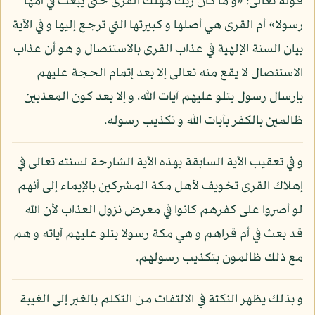
قوله تعالى: «و ما كان ربك مهلك القرى حتى يبعث في أمها
رسولا» أم القرى هي أصلها و كبيرتها التي ترجع إليها و في الآية
بيان السنة الإلهية في عذاب القرى بالاستئصال و هو أن عذاب
الاستئصال لا يقع منه تعالى إلا بعد إتمام الحجة عليهم
بإرسال رسول يتلو عليهم آيات الله، و إلا بعد كون المعذبين
ظالمين بالكفر بآيات الله و تكذيب رسوله.
و في تعقيب الآية السابقة بهذه الآية الشارحة لسنته تعالى في
إهلاك القرى تخويف لأهل مكة المشركين بالإيماء إلى أنهم
لو أصروا على كفرهم كانوا في معرض نزول العذاب لأن الله
قد بعث في أم قراهم و هي مكة رسولا يتلو عليهم آياته و هم
مع ذلك ظالمون بتكذيب رسولهم.
و بذلك يظهر النكتة في الالتفات من التكلم بالغير إلى الغيبة