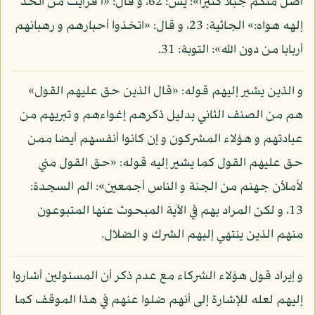
أضل منكم جبلا كثيرا»: يس: 62، و قال: «أ فرأيت من اتخذ
إلهه هواه:» الجاثية: 23، و قال: «اتخذوا أحبارهم و رهبانهم
أربابا من دون الله»: التوبة: 31.
و الذين يشير إليهم قوله: «قال الذين حق عليهم القول»
هم من الصنف الثاني بدليل ذكرهم إغواءهم و تبريهم من
عبادتهم و هؤلاء المشركون و إن كانوا أنفسهم أيضا ممن
حق عليهم القول كما يشير إليه قوله: «حق القول مني
لأملأن جهنم من الجنة و الناس أجمعين»: الم السجدة:
13، و لكن المراد بهم في الآية المبحوث عنها المتبوعون
منهم الذين ينتهي إليهم الشرك و الضلال.
و إيراد قول هؤلاء الشركاء مع عدم ذكر أن المسئولين أشاروا
إليهم لعله للإشارة إلى أنهم ضلوا عنهم في هذا الموقف كما