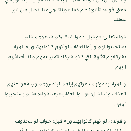
و لكون كل من قوليه: «تبرأنا إليك» «ما كانوا إيانا يعبدون» في
معنى قوله: «أغويناهم كما غوينا» جيء بالفصل من غير
عطف.
قوله تعالى: «و قيل ادعوا شركاءكم فدعوهم فلم
يستجيبوا لهم و رأوا العذاب لو أنهم كانوا يهتدون» المراد
بشركائهم الآلهة التي كانوا شركاء لله بزعمهم و لذا أضافهم
إليهم.
و المراد بدعوتهم دعوتهم إياهم لينصروهم و يدفعوا عنهم
العذاب و لذا قال: «و رأوا العذاب» بعد قوله: «فلم يستجيبوا
لهم».
و قوله: «لو أنهم كانوا يهتدون» قيل: جواب لو محذوف