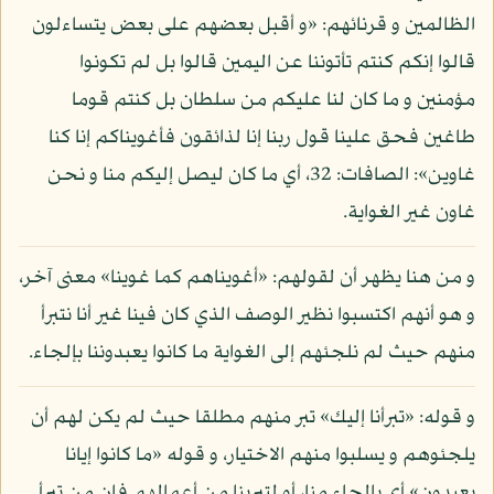
الظالمين و قرنائهم: «و أقبل بعضهم على بعض يتساءلون
قالوا إنكم كنتم تأتوننا عن اليمين قالوا بل لم تكونوا
مؤمنين و ما كان لنا عليكم من سلطان بل كنتم قوما
طاغين فحق علينا قول ربنا إنا لذائقون فأغويناكم إنا كنا
غاوين»: الصافات: 32، أي ما كان ليصل إليكم منا و نحن
غاون غير الغواية.
و من هنا يظهر أن لقولهم: «أغويناهم كما غوينا» معنى آخر،
و هو أنهم اكتسبوا نظير الوصف الذي كان فينا غير أنا نتبرأ
منهم حيث لم نلجئهم إلى الغواية ما كانوا يعبدوننا بإلجاء.
و قوله: «تبرأنا إليك» تبر منهم مطلقا حيث لم يكن لهم أن
يلجئوهم و يسلبوا منهم الاختيار، و قوله «ما كانوا إيانا
يعبدون» أي بإلجاء منا، أو لتبرينا من أعمالهم فإن من تبرأ