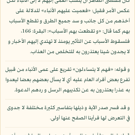
كان مقتضى الظاهر أن ينسب العمى إليهم لا إلى الأنباء لكن
عكس الأمر فقيل: «فعميت عليهم الأنباء» للدلالة على
أخذهم من كل جانب و سد جميع الطرق و تقطع الأسباب
بهم كما قال: «و تقطعت بهم الأسباب»: البقرة: 166،
فلسقوط الأسباب عن التأثير يومئذ لا تهتدي إليهم الأخبار و
لا يجدون شيئا يعتذرون به للتخلص من العذاب.
و قوله: «فهم لا يتساءلون» تفريع على عمى الأنباء من قبيل
تفرع بعض أفراد العام عليه أي لا يسأل بعضهم بعضا ليعدوا
به عذرا يعتذرون به عن تكذيبهم الرسل و ردهم الدعوة.
و قد فسر صدر الآية و ذيلها بتفاسير كثيرة مختلفة لا جدوى
في التعرض لها فرأينا الصفح عنها أولى.