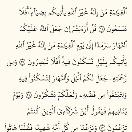
ٱلۡقِيَٰمَةِ مَنۡ إِلَٰهٌ غَيۡرُ ٱللَّهِ يَأۡتِيكُم بِضِيَآءٍۚ أَفَلَا
تَسۡمَعُونَ ٧١
قُلۡ أَرَءَيۡتُمۡ إِن جَعَلَ ٱللَّهُ عَلَيۡكُمُ
ٱلنَّهَارَ سَرۡمَدًا إِلَىٰ يَوۡمِ ٱلۡقِيَٰمَةِ مَنۡ إِلَٰهٌ غَيۡرُ ٱللَّهِ
يَأۡتِيكُم بِلَيۡلٖ تَسۡكُنُونَ فِيهِۚ أَفَلَا تُبۡصِرُونَ ٧٢
وَمِن
رَّحۡمَتِهِۦ جَعَلَ لَكُمُ ٱلَّيۡلَ وَٱلنَّهَارَ لِتَسۡكُنُواْ فِيهِ
وَلِتَبۡتَغُواْ مِن فَضۡلِهِۦ وَلَعَلَّكُمۡ تَشۡكُرُونَ ٧٣
وَيَوۡمَ
يُنَادِيهِمۡ فَيَقُولُ أَيۡنَ شُرَكَآءِيَ ٱلَّذِينَ كُنتُمۡ
تَزۡعُمُونَ ٧٤
وَنَزَعۡنَا مِن كُلِّ أُمَّةٖ شَهِيدٗا فَقُلۡنَا هَاتُواْ