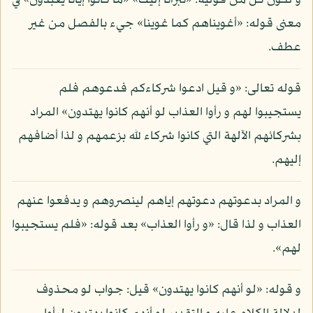
و لكون كل من قوليه: «تبرأنا إليك» «ما كانوا إيانا يعبدون» في
معنى قوله: «أغويناهم كما غوينا» جيء بالفصل من غير
عطف.
قوله تعالى: «و قيل ادعوا شركاءكم فدعوهم فلم
يستجيبوا لهم و رأوا العذاب لو أنهم كانوا يهتدون» المراد
بشركائهم الآلهة التي كانوا شركاء لله بزعمهم و لذا أضافهم
إليهم.
و المراد بدعوتهم دعوتهم إياهم لينصروهم و يدفعوا عنهم
العذاب و لذا قال: «و رأوا العذاب» بعد قوله: «فلم يستجيبوا
لهم».
و قوله: «لو أنهم كانوا يهتدون» قيل: جواب لو محذوف