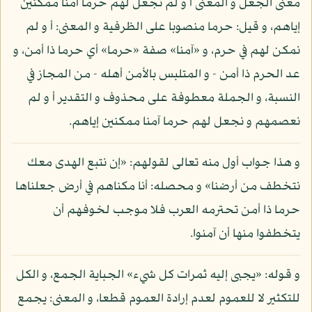
معنى الجعل و المعنى أ و لم نجعل لهم حرما آمنا ممكنين
إياهم، و قيل: حرما منصوبا على الظرفية و المعنى: أ و لم
نمكن لهم في حرم، و «آمنا» صفة «حرما» أي حرما ذا أمن، و
عد الحرم ذا أمن - و المتلبس بالأمن أهله - من المجاز في
النسبة، و الجملة معطوفة على محذوف و التقدير أ و لم
نعصمهم و نجعل لهم حرما آمنا ممكنين إياهم.
و هذا جواب أول منه تعالى لقولهم: «إن نتبع الهدى معك
نتخطف من أرضنا» و محصله: أنا مكناهم في أرض جعلناها
حرما ذا أمن تحترمه العرب فلا موجب لخوفهم أن
يتخطفوا منها أن آمنوا.
و قوله: «يجبى إليه ثمرات كل شيء» الجباية الجمع، و الكل
للتكثير لا للعموم لعدم إرادة العموم قطعا، و المعنى: يجمع