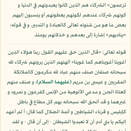
تزعمون» الشركاء هم الذين كانوا يعبدونهم في الدنيا و
كونهم شركاء عندهم لكونهم يعطونهم أو ينسبون إليهم
بعض ما هو من شئونه تعالى كالعبادة و التدبير، و في قوله:
«يناديهم» إشارة إلى بعدهم و خذلانهم يومئذ.
قوله تعالى: «قال الذين حق عليهم القول ربنا هؤلاء الذين
أغوينا أغويناهم كما غوينا» آلهتهم الذين يرونهم شركاء لله
سبحانه صنفان صنف منهم عباد لله مكرمون كالملائكة
المقربين و عيسى بن مريم
(عليهما السلام)
، و صنف منهم
كعتاة الجن و مدعي الألوهية من الإنس كفرعون و نمرود و
غيرهما و قد ألحق الله سبحانه بهم كل مطاع في باطل
كإبليس و قرناء الشياطين و أئمة الضلال كما قال: أ لم أعهد
إليكم يا بني آدم أن لا تعبدوا الشيطان - إلى أن قال - و لقد