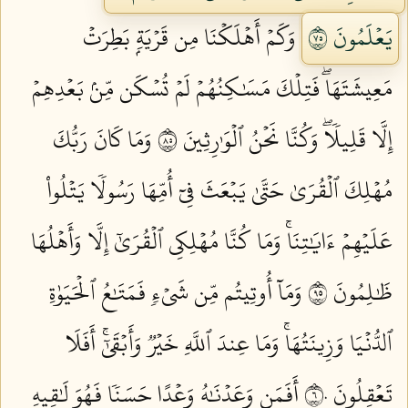
يَعۡلَمُونَ ٥٧
وَكَمۡ أَهۡلَكۡنَا مِن قَرۡيَةِۭ بَطِرَتۡ
مَعِيشَتَهَاۖ فَتِلۡكَ مَسَٰكِنُهُمۡ لَمۡ تُسۡكَن مِّنۢ بَعۡدِهِمۡ
إِلَّا قَلِيلٗاۖ وَكُنَّا نَحۡنُ ٱلۡوَٰرِثِينَ ٥٨
وَمَا كَانَ رَبُّكَ
مُهۡلِكَ ٱلۡقُرَىٰ حَتَّىٰ يَبۡعَثَ فِيٓ أُمِّهَا رَسُولٗا يَتۡلُواْ
عَلَيۡهِمۡ ءَايَٰتِنَاۚ وَمَا كُنَّا مُهۡلِكِي ٱلۡقُرَىٰٓ إِلَّا وَأَهۡلُهَا
ظَٰلِمُونَ ٥٩
وَمَآ أُوتِيتُم مِّن شَيۡءٖ فَمَتَٰعُ ٱلۡحَيَوٰةِ
ٱلدُّنۡيَا وَزِينَتُهَاۚ وَمَا عِندَ ٱللَّهِ خَيۡرٞ وَأَبۡقَىٰٓۚ أَفَلَا
تَعۡقِلُونَ ٦٠
أَفَمَن وَعَدۡنَٰهُ وَعۡدًا حَسَنٗا فَهُوَ لَٰقِيهِ