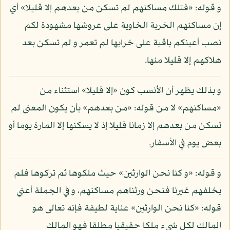
و قوله: «فتلك مساكنهم لم تسكن من بعدهم إلا قليلا» أي
إن مساكنهم الخربة الخاوية على عروشها مشهودة لكم
نصب أعينكم باقية على خرابها لم تعمر و لم تسكن بعد
هلاكهم إلا قليلا منها.
و بذلك يظهر أن الأنسب كون «إلا قليلا» استثناء من
«مساكنهم» لا من قوله: «من بعدهم» بأن يكون المعنى لم
تسكن من بعدهم إلا زمانا قليلا إذ لا يسكنها إلا المارة يوما أو
بعض يوم في الأسفار.
و قوله: «و كنا نحن الوارثين» حيث ملكوها ثم تركوها فلم
يخلفهم غيرنا فنحن ورثناهم مساكنهم، و في الجملة أعني
قوله: «كنا نحن الوارثين» عناية لطيفة فإنه تعالى هو
المالك لكل شيء ملكا حقيقيا مطلقا فهو المالك