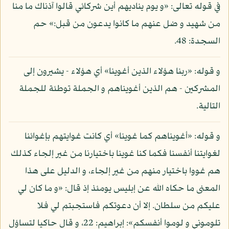
في قوله تعالى: «و يوم يناديهم أين شركائي قالوا آذناك ما منا
من شهيد و ضل عنهم ما كانوا يدعون من قبل:» حم
السجدة: 48.
و قوله: «ربنا هؤلاء الذين أغوينا» أي هؤلاء - يشيرون إلى
المشركين - هم الذين أغويناهم و الجملة توطئة للجملة
التالية.
و قوله: «أغويناهم كما غوينا» أي كانت غوايتهم بإغوائنا
لغوايتنا أنفسنا فكما كنا غوينا باختيارنا من غير إلجاء كذلك
هم غووا باختيار منهم من غير إلجاء، و الدليل على هذا
المعنى ما حكاه الله عن إبليس يومئذ إذ قال: «و ما كان لي
عليكم من سلطان. إلا أن دعوتكم فاستجبتم لي فلا
تلوموني و لوموا أنفسكم»: إبراهيم: 22، و قال حاكيا لتساؤل