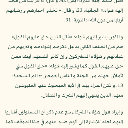
أضل منكم جبلا كثيرا»: يس: 62، و قال: «أ فرأيت من اتخذ
إلهه هواه:» الجاثية: 23، و قال: «اتخذوا أحبارهم و رهبانهم
أربابا من دون الله»: التوبة: 31.
و الذين يشير إليهم قوله: «قال الذين حق عليهم القول»
هم من الصنف الثاني بدليل ذكرهم إغواءهم و تبريهم من
عبادتهم و هؤلاء المشركون و إن كانوا أنفسهم أيضا ممن
حق عليهم القول كما يشير إليه قوله: «حق القول مني
لأملأن جهنم من الجنة و الناس أجمعين»: الم السجدة:
13، و لكن المراد بهم في الآية المبحوث عنها المتبوعون
منهم الذين ينتهي إليهم الشرك و الضلال.
و إيراد قول هؤلاء الشركاء مع عدم ذكر أن المسئولين أشاروا
إليهم لعله للإشارة إلى أنهم ضلوا عنهم في هذا الموقف كما