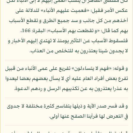
كان مقتضى الظاهر أن ينسب العمى إليهم لا إلى الأنباء لكن
عكس الأمر فقيل: «فعميت عليهم الأنباء» للدلالة على
أخذهم من كل جانب و سد جميع الطرق و تقطع الأسباب
بهم كما قال: «و تقطعت بهم الأسباب»: البقرة: 166،
فلسقوط الأسباب عن التأثير يومئذ لا تهتدي إليهم الأخبار و
لا يجدون شيئا يعتذرون به للتخلص من العذاب.
و قوله: «فهم لا يتساءلون» تفريع على عمى الأنباء من قبيل
تفرع بعض أفراد العام عليه أي لا يسأل بعضهم بعضا ليعدوا
به عذرا يعتذرون به عن تكذيبهم الرسل و ردهم الدعوة.
و قد فسر صدر الآية و ذيلها بتفاسير كثيرة مختلفة لا جدوى
في التعرض لها فرأينا الصفح عنها أولى.