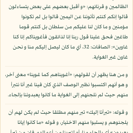
الظالمين و قرنائهم: «و أقبل بعضهم على بعض يتساءلون
قالوا إنكم كنتم تأتوننا عن اليمين قالوا بل لم تكونوا
مؤمنين و ما كان لنا عليكم من سلطان بل كنتم قوما
طاغين فحق علينا قول ربنا إنا لذائقون فأغويناكم إنا كنا
غاوين»: الصافات: 32، أي ما كان ليصل إليكم منا و نحن
غاون غير الغواية.
و من هنا يظهر أن لقولهم: «أغويناهم كما غوينا» معنى آخر،
و هو أنهم اكتسبوا نظير الوصف الذي كان فينا غير أنا نتبرأ
منهم حيث لم نلجئهم إلى الغواية ما كانوا يعبدوننا بإلجاء.
و قوله: «تبرأنا إليك» تبر منهم مطلقا حيث لم يكن لهم أن
يلجئوهم و يسلبوا منهم الاختيار، و قوله «ما كانوا إيانا
يعبدون» أي بإلجاء منا، أو لتبرينا من أعمالهم فإن من تبرأ