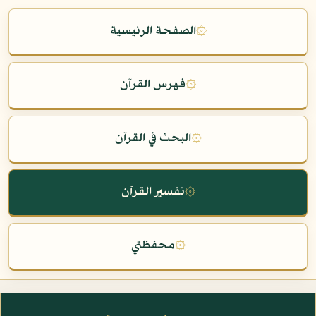
۞
الصفحة الرئيسية
۞
فهرس القرآن
۞
البحث في القرآن
۞
تفسير القرآن
۞
محفظتي