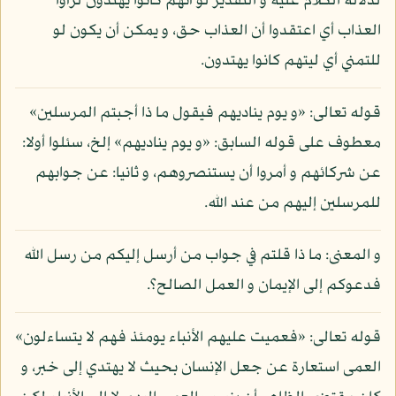
لدلالة الكلام عليه و التقدير لو أنهم كانوا يهتدون لرأوا
العذاب أي اعتقدوا أن العذاب حق، و يمكن أن يكون لو
للتمني أي ليتهم كانوا يهتدون.
قوله تعالى: «و يوم يناديهم فيقول ما ذا أجبتم المرسلين»
معطوف على قوله السابق: «و يوم يناديهم» إلخ، سئلوا أولا:
عن شركائهم و أمروا أن يستنصروهم، و ثانيا: عن جوابهم
للمرسلين إليهم من عند الله.
و المعنى: ما ذا قلتم في جواب من أرسل إليكم من رسل الله
فدعوكم إلى الإيمان و العمل الصالح؟.
قوله تعالى: «فعميت عليهم الأنباء يومئذ فهم لا يتساءلون»
العمى استعارة عن جعل الإنسان بحيث لا يهتدي إلى خبر، و