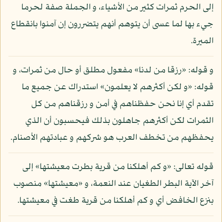
إلى الحرم ثمرات كثير من الأشياء، و الجملة صفة لحرما
جيء بها لما عسى أن يتوهم أنهم يتضررون إن آمنوا بانقطاع
الميرة.
و قوله: «رزقا من لدنا» مفعول مطلق أو حال من ثمرات، و
قوله: «و لكن أكثرهم لا يعلمون» استدراك عن جميع ما
تقدم أي إنا نحن حفظناهم في أمن و رزقناهم من كل
الثمرات لكن أكثرهم جاهلون بذلك فيحسبون أن الذي
يحفظهم من تخطف العرب هو شركهم و عبادتهم الأصنام.
قوله تعالى: «و كم أهلكنا من قرية بطرت معيشتها» إلى
آخر الآية البطر الطغيان عند النعمة، و «معيشتها» منصوب
بنزع الخافض أي و كم أهلكنا من قرية طغت في معيشتها.