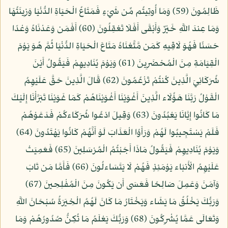
ظَالِمُونَ (59) وَمَا أُوتِيتُم مِّن شَيْءٍ فَمَتَاعُ الْحَيَاةِ الدُّنْيَا وَزِينَتُهَا
وَمَا عِندَ اللَّهِ خَيْرٌ وَأَبْقَى أَفَلَا تَعْقِلُونَ (60) أَفَمَن وَعَدْنَاهُ وَعْدًا
حَسَنًا فَهُوَ لَاقِيهِ كَمَن مَّتَّعْنَاهُ مَتَاعَ الْحَيَاةِ الدُّنْيَا ثُمَّ هُوَ يَوْمَ
الْقِيَامَةِ مِنَ الْمُحْضَرِينَ (61) وَيَوْمَ يُنَادِيهِمْ فَيَقُولُ أَيْنَ
شُرَكَائِيَ الَّذِينَ كُنتُمْ تَزْعُمُونَ (62) قَالَ الَّذِينَ حَقَّ عَلَيْهِمُ
الْقَوْلُ رَبَّنَا هَؤُلَاء الَّذِينَ أَغْوَيْنَا أَغْوَيْنَاهُمْ كَمَا غَوَيْنَا تَبَرَّأْنَا إِلَيْكَ
مَا كَانُوا إِيَّانَا يَعْبُدُونَ (63) وَقِيلَ ادْعُوا شُرَكَاءكُمْ فَدَعَوْهُمْ
فَلَمْ يَسْتَجِيبُوا لَهُمْ وَرَأَوُا الْعَذَابَ لَوْ أَنَّهُمْ كَانُوا يَهْتَدُونَ (64)
وَيَوْمَ يُنَادِيهِمْ فَيَقُولُ مَاذَا أَجَبْتُمُ الْمُرْسَلِينَ (65) فَعَمِيَتْ
عَلَيْهِمُ الْأَنبَاء يَوْمَئِذٍ فَهُمْ لَا يَتَسَاءلُونَ (66) فَأَمَّا مَن تَابَ
وَآمَنَ وَعَمِلَ صَالِحًا فَعَسَى أَن يَكُونَ مِنَ الْمُفْلِحِينَ (67)
وَرَبُّكَ يَخْلُقُ مَا يَشَاء وَيَخْتَارُ مَا كَانَ لَهُمُ الْخِيَرَةُ سُبْحَانَ اللَّهِ
وَتَعَالَى عَمَّا يُشْرِكُونَ (68) وَرَبُّكَ يَعْلَمُ مَا تُكِنُّ صُدُورُهُمْ وَمَا