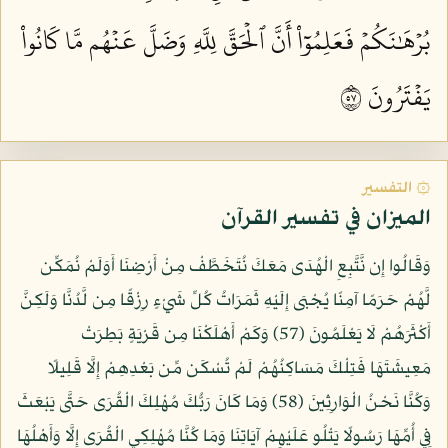
بُرۡهَٰنَكُمۡ فَعَلِمُوٓاْ أَنَّ ٱلۡحَقَّ لِلَّهِ وَضَلَّ عَنۡهُم مَّا كَانُواْ
يَفۡتَرُونَ ٧٥
۞ التفسير
الميزان في تفسير القرآن
وَقَالُوا إِن نَّتَّبِعِ الْهُدَى مَعَكَ نُتَخَطَّفْ مِنْ أَرْضِنَا أَوَلَمْ نُمَكِّن
لَّهُمْ حَرَمًا آمِنًا يُجْبَى إِلَيْهِ ثَمَرَاتُ كُلِّ شَيْءٍ رِزْقًا مِن لَّدُنَّا وَلَكِنَّ
أَكْثَرَهُمْ لَا يَعْلَمُونَ (57) وَكَمْ أَهْلَكْنَا مِن قَرْيَةٍ بَطِرَتْ
مَعِيشَتَهَا فَتِلْكَ مَسَاكِنُهُمْ لَمْ تُسْكَن مِّن بَعْدِهِمْ إِلَّا قَلِيلًا
وَكُنَّا نَحْنُ الْوَارِثِينَ (58) وَمَا كَانَ رَبُّكَ مُهْلِكَ الْقُرَى حَتَّى يَبْعَثَ
فِي أُمِّهَا رَسُولًا يَتْلُو عَلَيْهِمْ آيَاتِنَا وَمَا كُنَّا مُهْلِكِي الْقُرَى إِلَّا وَأَهْلُهَا