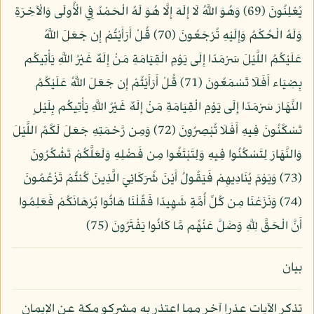
يُعْلِنُونَ (69) وَهُوَ اللَّهُ لَا إِلَهَ إِلَّا هُوَ لَهُ الْحَمْدُ فِي الْأُولَى وَالْآخِرَةِ
وَلَهُ الْحُكْمُ وَإِلَيْهِ تُرْجَعُونَ (70) قُلْ أَرَأَيْتُمْ إِن جَعَلَ اللَّهُ
عَلَيْكُمُ اللَّيْلَ سَرْمَدًا إِلَى يَوْمِ الْقِيَامَةِ مَنْ إِلَهٌ غَيْرُ اللَّهِ يَأْتِيكُم
بِضِيَاء أَفَلَا تَسْمَعُونَ (71) قُلْ أَرَأَيْتُمْ إِن جَعَلَ اللَّهُ عَلَيْكُمُ
النَّهَارَ سَرْمَدًا إِلَى يَوْمِ الْقِيَامَةِ مَنْ إِلَهٌ غَيْرُ اللَّهِ يَأْتِيكُم بِلَيْلٍ
تَسْكُنُونَ فِيهِ أَفَلَا تُبْصِرُونَ (72) وَمِن رَّحْمَتِهِ جَعَلَ لَكُمُ اللَّيْلَ
وَالنَّهَارَ لِتَسْكُنُوا فِيهِ وَلِتَبْتَغُوا مِن فَضْلِهِ وَلَعَلَّكُمْ تَشْكُرُونَ
(73) وَيَوْمَ يُنَادِيهِمْ فَيَقُولُ أَيْنَ شُرَكَائِيَ الَّذِينَ كُنتُمْ تَزْعُمُونَ
(74) وَنَزَعْنَا مِن كُلِّ أُمَّةٍ شَهِيدًا فَقُلْنَا هَاتُوا بُرْهَانَكُمْ فَعَلِمُوا
أَنَّ الْحَقَّ لِلَّهِ وَضَلَّ عَنْهُم مَّا كَانُوا يَفْتَرُونَ (75)
بيان
تذكر الآيات عذرا آخر مما اعتذر به مشركو مكة عن الإيمان