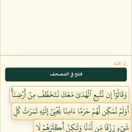
۞ الآية
فتح في المصحف
وَقَالُوٓاْ إِن نَّتَّبِعِ ٱلۡهُدَىٰ مَعَكَ نُتَخَطَّفۡ مِنۡ أَرۡضِنَآۚ
أَوَلَمۡ نُمَكِّن لَّهُمۡ حَرَمًا ءَامِنٗا يُجۡبَىٰٓ إِلَيۡهِ ثَمَرَٰتُ كُلِّ
شَيۡءٖ رِّزۡقٗا مِّن لَّدُنَّا وَلَٰكِنَّ أَكۡثَرَهُمۡ لَا