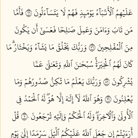
عَلَيۡهِمُ ٱلۡأَنۢبَآءُ يَوۡمَئِذٖ فَهُمۡ لَا يَتَسَآءَلُونَ ٦٦
فَأَمَّا
مَن تَابَ وَءَامَنَ وَعَمِلَ صَٰلِحٗا فَعَسَىٰٓ أَن يَكُونَ
مِنَ ٱلۡمُفۡلِحِينَ ٦٧
وَرَبُّكَ يَخۡلُقُ مَا يَشَآءُ وَيَخۡتَارُۗ مَا
كَانَ لَهُمُ ٱلۡخِيَرَةُۚ سُبۡحَٰنَ ٱللَّهِ وَتَعَٰلَىٰ عَمَّا
يُشۡرِكُونَ ٦٨
وَرَبُّكَ يَعۡلَمُ مَا تُكِنُّ صُدُورُهُمۡ وَمَا
يُعۡلِنُونَ ٦٩
وَهُوَ ٱللَّهُ لَآ إِلَٰهَ إِلَّا هُوَۖ لَهُ ٱلۡحَمۡدُ فِي
ٱلۡأُولَىٰ وَٱلۡأٓخِرَةِۖ وَلَهُ ٱلۡحُكۡمُ وَإِلَيۡهِ تُرۡجَعُونَ ٧٠
قُلۡ
أَرَءَيۡتُمۡ إِن جَعَلَ ٱللَّهُ عَلَيۡكُمُ ٱلَّيۡلَ سَرۡمَدًا إِلَىٰ يَوۡمِ