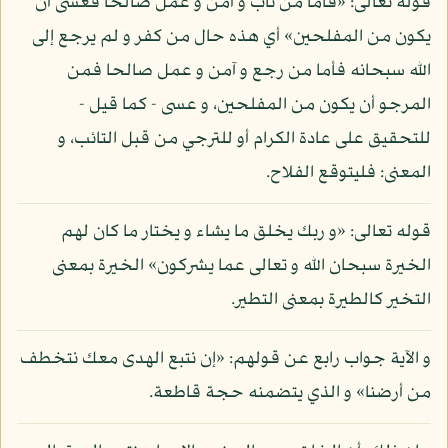
قوله تعالى: «فأما من تاب و آمن و عمل صالحا فعسى أن
يكون من المفلحين» أي هذه حال من كفر و لم يرجع إلى
الله سبحانه فأما من رجع و آمن و عمل صالحا فمن
المرجو أن يكون من المفلحين، و عسى - كما قيل -
للتحقيق على عادة الكرام أو للترجي من قبل التائب، و
المعنى: فليتوقع الفلاح.
قوله تعالى: «و ربك يخلق ما يشاء و يختار ما كان لهم
الخيرة سبحان الله و تعالى عما يشركون» الخيرة بمعنى
التخير كالطيرة بمعنى التطير.
و الآية جواب رابع عن قولهم: «إن نتبع الهدى معك نتخطف
من أرضنا» و الذي يتضمنه حجة قاطعة.