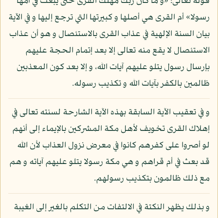
قوله تعالى: «و ما كان ربك مهلك القرى حتى يبعث في أمها
رسولا» أم القرى هي أصلها و كبيرتها التي ترجع إليها و في الآية
بيان السنة الإلهية في عذاب القرى بالاستئصال و هو أن عذاب
الاستئصال لا يقع منه تعالى إلا بعد إتمام الحجة عليهم
بإرسال رسول يتلو عليهم آيات الله، و إلا بعد كون المعذبين
ظالمين بالكفر بآيات الله و تكذيب رسوله.
و في تعقيب الآية السابقة بهذه الآية الشارحة لسنته تعالى في
إهلاك القرى تخويف لأهل مكة المشركين بالإيماء إلى أنهم
لو أصروا على كفرهم كانوا في معرض نزول العذاب لأن الله
قد بعث في أم قراهم و هي مكة رسولا يتلو عليهم آياته و هم
مع ذلك ظالمون بتكذيب رسولهم.
و بذلك يظهر النكتة في الالتفات من التكلم بالغير إلى الغيبة