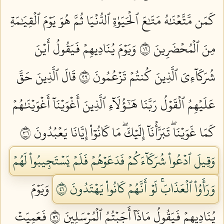
كَمَن مَّتَّعۡنَٰهُ مَتَٰعَ ٱلۡحَيَوٰةِ ٱلدُّنۡيَا ثُمَّ هُوَ يَوۡمَ ٱلۡقِيَٰمَةِ
مِنَ ٱلۡمُحۡضَرِينَ ٦١
وَيَوۡمَ يُنَادِيهِمۡ فَيَقُولُ أَيۡنَ
شُرَكَآءِيَ ٱلَّذِينَ كُنتُمۡ تَزۡعُمُونَ ٦٢
قَالَ ٱلَّذِينَ حَقَّ
عَلَيۡهِمُ ٱلۡقَوۡلُ رَبَّنَا هَٰٓؤُلَآءِ ٱلَّذِينَ أَغۡوَيۡنَآ أَغۡوَيۡنَٰهُمۡ
كَمَا غَوَيۡنَاۖ تَبَرَّأۡنَآ إِلَيۡكَۖ مَا كَانُوٓاْ إِيَّانَا يَعۡبُدُونَ ٦٣
وَقِيلَ ٱدۡعُواْ شُرَكَآءَكُمۡ فَدَعَوۡهُمۡ فَلَمۡ يَسۡتَجِيبُواْ لَهُمۡ
وَرَأَوُاْ ٱلۡعَذَابَۚ لَوۡ أَنَّهُمۡ كَانُواْ يَهۡتَدُونَ ٦٤
وَيَوۡمَ
يُنَادِيهِمۡ فَيَقُولُ مَاذَآ أَجَبۡتُمُ ٱلۡمُرۡسَلِينَ ٦٥
فَعَمِيَتۡ