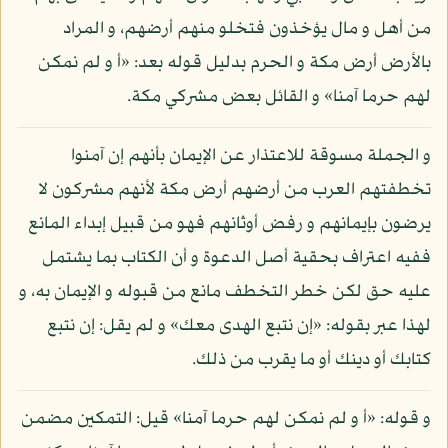
من أهل و مال يؤخذون فتخلو منهم أرضهم، و المراد
بالأرض أرض مكة و الحرم بدليل قوله بعد: «أ و لم نمكن
لهم حرما آمنا» و القائل بعض مشركي مكة.
و الجملة مسوقة للاعتذار عن الإيمان بأنهم إن آمنوا
تخطفتهم العرب من أرضهم أرض مكة لأنهم مشركون لا
يرضون بإيمانهم و رفض أوثانهم فهو من قبيل إبداء المانع
ففيه اعتراف بحقية أصل الدعوة و أن الكتاب بما يشتمل
عليه حق لكن خطر التخطف مانع من قبوله و الإيمان به، و
لهذا عبر بقوله: «إن نتبع الهدى معك» و لم يقل: إن نتبع
كتابك أو دينك أو ما يقرب من ذلك.
و قوله: «أ و لم نمكن لهم حرما آمنا» قيل: التمكين مضمن