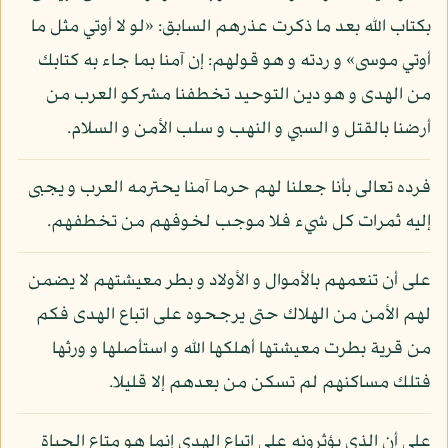
بكتاب الله بعد ما ذكرت عذرهم السابق: «لو لا أوتي مثل ما
أوتي موسى» و ردته و هو قولهم: إن آمنا بما جاء به كتابك
من الهدى و هو دين التوحيد تخطفنا مشركو العرب من
أرضنا بالقتل و السبي و النهب و سلب الأمن و السلام.
فرده تعالى بأنا جعلنا لهم حرما آمنا يحترمه العرب و يجبى
إليه ثمرات كل شيء فلا موجب لخوفهم من تخطفهم.
على أن تنعمهم بالأموال و الأولاد و بطر معيشتهم لا يضمن
لهم الأمن من الهلاك حتى يرجحوه على اتباع الهدى فكم
من قرية بطرت معيشتها أهلكها الله و استأصلها و ورثها
فتلك مساكنهم لم تسكن من بعدهم إلا قليلا.
على أن الذي يؤثرونه على اتباع الهدى إنما هو متاع الحياة