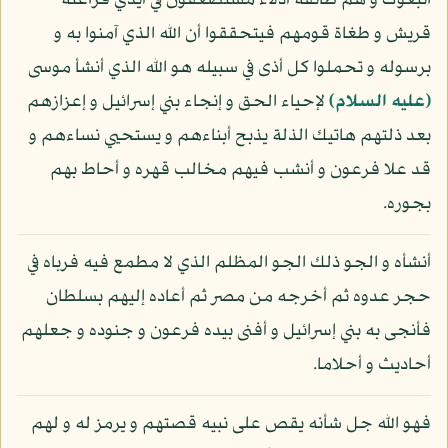
اتبعوك و هم طائفة أذلاء مستضعفون في أيدي فراعنة
قريش و طغاة قومهم فيتحققوا أن الله الذي آمنوا به و
برسوله و تحملوا كل أذى في سبيله هو الله الذي أنشأ موسى
(عليه السلام)
لإحياء الحق و إنجاء بني إسرائيل و إعزازهم
بعد ذلتهم هاتيك الذلة يذبح أبناءهم و يستحيي نساءهم و
قد علا فرعون و أنشب فيهم مخالب قهره و أحاط بهم
بجوره.
أنشأه و الجو ذلك الجو المظلم الذي لا مطمع فيه فرباه في
حجر عدوه ثم أخرجه من مصر ثم أعاده إليهم بسلطان
فأنجى به بني إسرائيل و أفنى بيده فرعون و جنوده و جعلهم
أحاديث و أحلاما.
فهو الله جل شأنه يقص على نبيه قصتهم و يرمز له و لهم