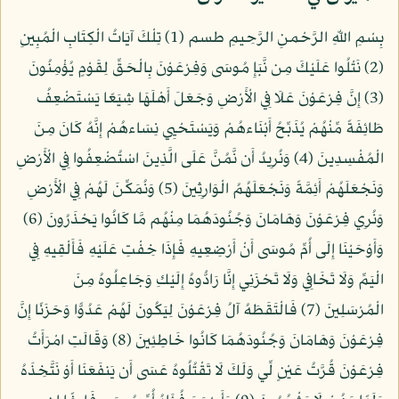
بِسْمِ اللّهِ الرَّحْمنِ الرَّحِيمِ طسم (1) تِلْكَ آيَاتُ الْكِتَابِ الْمُبِينِ
(2) نَتْلُوا عَلَيْكَ مِن نَّبَإِ مُوسَى وَفِرْعَوْنَ بِالْحَقِّ لِقَوْمٍ يُؤْمِنُونَ
(3) إِنَّ فِرْعَوْنَ عَلَا فِي الْأَرْضِ وَجَعَلَ أَهْلَهَا شِيَعًا يَسْتَضْعِفُ
طَائِفَةً مِّنْهُمْ يُذَبِّحُ أَبْنَاءهُمْ وَيَسْتَحْيِي نِسَاءهُمْ إِنَّهُ كَانَ مِنَ
الْمُفْسِدِينَ (4) وَنُرِيدُ أَن نَّمُنَّ عَلَى الَّذِينَ اسْتُضْعِفُوا فِي الْأَرْضِ
وَنَجْعَلَهُمْ أَئِمَّةً وَنَجْعَلَهُمُ الْوَارِثِينَ (5) وَنُمَكِّنَ لَهُمْ فِي الْأَرْضِ
وَنُرِي فِرْعَوْنَ وَهَامَانَ وَجُنُودَهُمَا مِنْهُم مَّا كَانُوا يَحْذَرُونَ (6)
وَأَوْحَيْنَا إِلَى أُمِّ مُوسَى أَنْ أَرْضِعِيهِ فَإِذَا خِفْتِ عَلَيْهِ فَأَلْقِيهِ فِي
الْيَمِّ وَلَا تَخَافِي وَلَا تَحْزَنِي إِنَّا رَادُّوهُ إِلَيْكِ وَجَاعِلُوهُ مِنَ
الْمُرْسَلِينَ (7) فَالْتَقَطَهُ آلُ فِرْعَوْنَ لِيَكُونَ لَهُمْ عَدُوًّا وَحَزَنًا إِنَّ
فِرْعَوْنَ وَهَامَانَ وَجُنُودَهُمَا كَانُوا خَاطِئِينَ (8) وَقَالَتِ امْرَأَتُ
فِرْعَوْنَ قُرَّتُ عَيْنٍ لِّي وَلَكَ لَا تَقْتُلُوهُ عَسَى أَن يَنفَعَنَا أَوْ نَتَّخِذَهُ