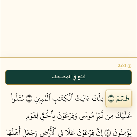
۞ الآية
فتح في المصحف
طسٓمٓ ١
تِلۡكَ ءَايَٰتُ ٱلۡكِتَٰبِ ٱلۡمُبِينِ ٢
نَتۡلُواْ
عَلَيۡكَ مِن نَّبَإِ مُوسَىٰ وَفِرۡعَوۡنَ بِٱلۡحَقِّ لِقَوۡمٖ
يُؤۡمِنُونَ ٣
إِنَّ فِرۡعَوۡنَ عَلَا فِي ٱلۡأَرۡضِ وَجَعَلَ أَهۡلَهَا