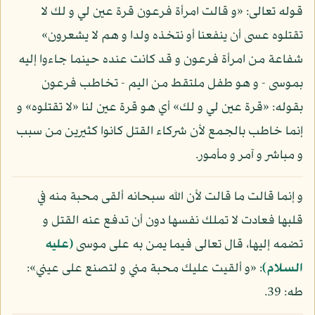
قوله تعالى: «و قالت امرأة فرعون قرة عين لي و لك لا
تقتلوه عسى أن ينفعنا أو نتخذه ولدا و هم لا يشعرون»
شفاعة من امرأة فرعون و قد كانت عنده حينما جاءوا إليه
بموسى - و هو طفل ملتقط من اليم - تخاطب فرعون
بقوله: «قرة عين لي و لك» أي هو قرة عين لنا «لا تقتلوه» و
إنما خاطب بالجمع لأن شركاء القتل كانوا كثيرين من سبب
و مباشر و آمر و مأمور.
و إنما قالت ما قالت لأن الله سبحانه ألقى محبة منه في
قلبها فعادت لا تملك نفسها دون أن تدفع عنه القتل و
تضمه إليها، قال تعالى فيما يمن به على موسى
(عليه
السلام)
: «و ألقيت عليك محبة مني و لتصنع على عيني»:
طه: 39.