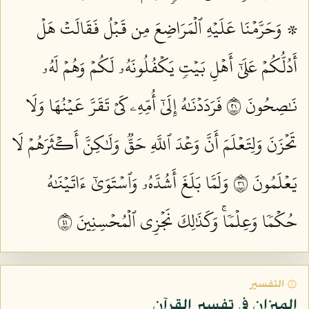
۞ وَحَرَّمۡنَا عَلَيۡهِ ٱلۡمَرَاضِعَ مِن قَبۡلُ فَقَالَتۡ هَلۡ
أَدُلُّكُمۡ عَلَىٰٓ أَهۡلِ بَيۡتٖ يَكۡفُلُونَهُۥ لَكُمۡ وَهُمۡ لَهُۥ
نَٰصِحُونَ ١٢
فَرَدَدۡنَٰهُ إِلَىٰٓ أُمِّهِۦ كَيۡ تَقَرَّ عَيۡنُهَا وَلَا
تَحۡزَنَ وَلِتَعۡلَمَ أَنَّ وَعۡدَ ٱللَّهِ حَقّٞ وَلَٰكِنَّ أَكۡثَرَهُمۡ لَا
يَعۡلَمُونَ ١٣
وَلَمَّا بَلَغَ أَشُدَّهُۥ وَٱسۡتَوَىٰٓ ءَاتَيۡنَٰهُ
حُكۡمٗا وَعِلۡمٗاۚ وَكَذَٰلِكَ نَجۡزِي ٱلۡمُحۡسِنِينَ ١٤
۞ التفسير
الميزان في تفسير القرآن