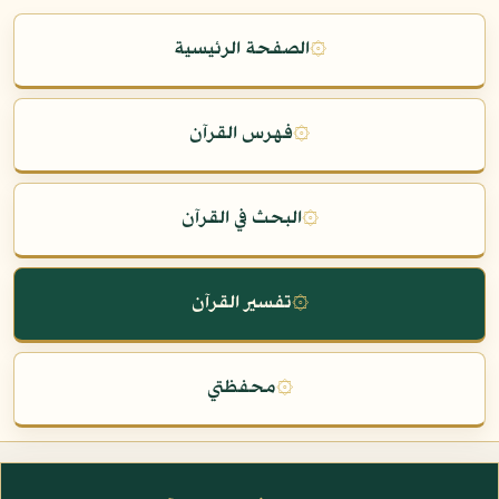
۞
الصفحة الرئيسية
۞
فهرس القرآن
۞
البحث في القرآن
۞
تفسير القرآن
۞
محفظتي