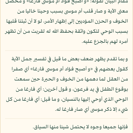
مقام البيان لقوله: «و أصبح فؤاد أم موسى فارغا» و محصل
معنى الآية و صار قلب أم موسى بسبب وحينا خاليا من
الخوف و الحزن المؤديين إلى إظهار الأمر، لو لا أن ثبتنا قلبها
بسبب الوحي لتكون واثقة بحفظ الله له لقربت من أن تظهر
أمره لهم بالجزع عليه.
و بما تقدم يظهر ضعف بعض ما قيل في تفسير جمل الآية
كقول بعضهم في «و أصبح فؤاد أم موسى فارغا» أي صفرا
من العقل لما دهمها من الخوف و الحيرة حين سمعت
بوقوع الطفل في يد فرعون، و قول آخرين: أي فارغا من
الوحي الذي أوحي إليها بالنسيان، و ما قيل: أي فارغا من كل
شيء إلا ذكر موسى أي صار فارغا له.
فإنها جميعا وجوه لا يحتمل شيئا منها السياق.