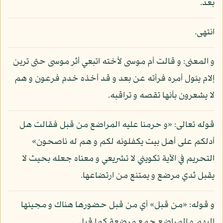
بعد.
انتهى.
و المعنى: و قالت أم موسى لأخته اتبعي أثر موسى حتى ترين
إلام يئول أمره فرأته عن بعد و قد أخذه خدم فرعون و هم
لا يشعرون بأنها تقصه و تراقبه.
قوله تعالى: «و حرمنا عليه المراضع من قبل فقالت هل
أدلكم على أهل بيت يكفلونه لكم و هم له ناصحون»
التحريم في الآية تكويني لا تشريعي و معناه جعله بحيث لا
يقبل ثدي مرضع و يمتنع من ارتضاعها.
و قوله: «من قبل» أي من قبل حضورها هناك و مجيئها
إليهم و المراضع جمع مرضعة كما قيل.