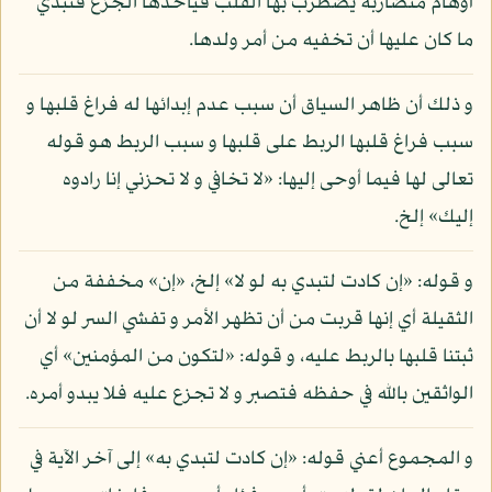
أوهام متضاربة يضطرب بها القلب فيأخذها الجزع فتبدي
ما كان عليها أن تخفيه من أمر ولدها.
و ذلك أن ظاهر السياق أن سبب عدم إبدائها له فراغ قلبها و
سبب فراغ قلبها الربط على قلبها و سبب الربط هو قوله
تعالى لها فيما أوحى إليها: «لا تخافي و لا تحزني إنا رادوه
إليك» إلخ.
و قوله: «إن كادت لتبدي به لو لا» إلخ، «إن» مخففة من
الثقيلة أي إنها قربت من أن تظهر الأمر و تفشي السر لو لا أن
ثبتنا قلبها بالربط عليه، و قوله: «لتكون من المؤمنين» أي
الواثقين بالله في حفظه فتصبر و لا تجزع عليه فلا يبدو أمره.
و المجموع أعني قوله: «إن كادت لتبدي به» إلى آخر الآية في