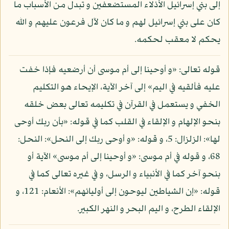
إلى بني إسرائيل الأذلاء المستضعفين و تبدل من الأسباب ما
كان على بني إسرائيل لهم و ما كان لآل فرعون عليهم و الله
يحكم لا معقب لحكمه.
قوله تعالى: «و أوحينا إلى أم موسى أن أرضعيه فإذا خفت
عليه فألقيه في اليم» إلى آخر الآية، الإيحاء هو التكليم
الخفي و يستعمل في القرآن في تكليمه تعالى بعض خلقه
بنحو الإلهام و الإلقاء في القلب كما في قوله: «بأن ربك أوحى
لها»: الزلزال: 5، و قوله: «و أوحى ربك إلى النحل»: النحل:
68، و قوله في أم موسى: «و أوحينا إلى أم موسى» الآية أو
بنحو آخر كما في الأنبياء و الرسل، و في غيره تعالى كما في
قوله: «إن الشياطين ليوحون إلى أوليائهم»: الأنعام: 121، و
الإلقاء الطرح، و اليم البحر و النهر الكبير.