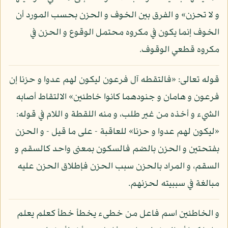
و لا تحزن» و الفرق بين الخوف و الحزن بحسب المورد أن
الخوف إنما يكون في مكروه محتمل الوقوع و الحزن في
مكروه قطعي الوقوف.
قوله تعالى: «فالتقطه آل فرعون ليكون لهم عدوا و حزنا إن
فرعون و هامان و جنودهما كانوا خاطئين» الالتقاط أصابه
الشيء و أخذه من غير طلب، و منه اللقطة و اللام في قوله:
«ليكون لهم عدوا و حزنا» للعاقبة - على ما قيل - و الحزن
بفتحتين و الحزن بالضم فالسكون بمعنى واحد كالسقم و
السقم، و المراد بالحزن سبب الحزن فإطلاق الحزن عليه
مبالغة في سببيته لحزنهم.
و الخاطئين اسم فاعل من خطىء يخطأ خطأ كعلم يعلم