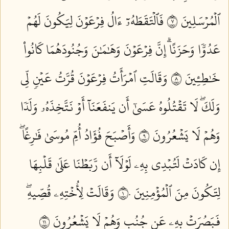
ٱلۡمُرۡسَلِينَ ٧
فَٱلۡتَقَطَهُۥٓ ءَالُ فِرۡعَوۡنَ لِيَكُونَ لَهُمۡ
عَدُوّٗا وَحَزَنًاۗ إِنَّ فِرۡعَوۡنَ وَهَٰمَٰنَ وَجُنُودَهُمَا كَانُواْ
خَٰطِـِٔينَ ٨
وَقَالَتِ ٱمۡرَأَتُ فِرۡعَوۡنَ قُرَّتُ عَيۡنٖ لِّي
وَلَكَۖ لَا تَقۡتُلُوهُ عَسَىٰٓ أَن يَنفَعَنَآ أَوۡ نَتَّخِذَهُۥ وَلَدٗا
وَهُمۡ لَا يَشۡعُرُونَ ٩
وَأَصۡبَحَ فُؤَادُ أُمِّ مُوسَىٰ فَٰرِغًاۖ
إِن كَادَتۡ لَتُبۡدِي بِهِۦ لَوۡلَآ أَن رَّبَطۡنَا عَلَىٰ قَلۡبِهَا
لِتَكُونَ مِنَ ٱلۡمُؤۡمِنِينَ ١٠
وَقَالَتۡ لِأُخۡتِهِۦ قُصِّيهِۖ
فَبَصُرَتۡ بِهِۦ عَن جُنُبٖ وَهُمۡ لَا يَشۡعُرُونَ ١١