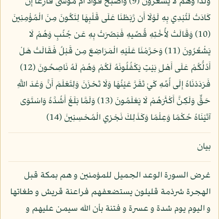
وَلَدًا وَهُمْ لَا يَشْعُرُونَ (9) وَأَصْبَحَ فُؤَادُ أُمِّ مُوسَى فَارِغًا إِن
كَادَتْ لَتُبْدِي بِهِ لَوْلَا أَن رَّبَطْنَا عَلَى قَلْبِهَا لِتَكُونَ مِنَ الْمُؤْمِنِينَ
(10) وَقَالَتْ لِأُخْتِهِ قُصِّيهِ فَبَصُرَتْ بِهِ عَن جُنُبٍ وَهُمْ لَا
يَشْعُرُونَ (11) وَحَرَّمْنَا عَلَيْهِ الْمَرَاضِعَ مِن قَبْلُ فَقَالَتْ هَلْ
أَدُلُّكُمْ عَلَى أَهْلِ بَيْتٍ يَكْفُلُونَهُ لَكُمْ وَهُمْ لَهُ نَاصِحُونَ (12)
فَرَدَدْنَاهُ إِلَى أُمِّهِ كَيْ تَقَرَّ عَيْنُهَا وَلَا تَحْزَنَ وَلِتَعْلَمَ أَنَّ وَعْدَ اللَّهِ
حَقٌّ وَلَكِنَّ أَكْثَرَهُمْ لَا يَعْلَمُونَ (13) وَلَمَّا بَلَغَ أَشُدَّهُ وَاسْتَوَى
آتَيْنَاهُ حُكْمًا وَعِلْمًا وَكَذَلِكَ نَجْزِي الْمُحْسِنِينَ (14)
بيان
غرض السورة الوعد الجميل للمؤمنين و هم بمكة قبل
الهجرة شرذمة قليلون يستضعفهم فراعنة قريش و طغاتها
و اليوم يوم شدة و عسرة و فتنة بأن الله سيمن عليهم و