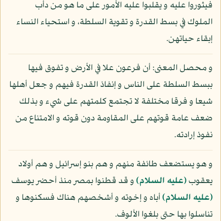
فيثوروا عليه و يقلبوا عليه الأمور على ما هو من دأب
الملوك في بسط القدرة و تقوية السلطة، و استحياء النساء
إبقاء حياتهن.
و محصل المعنى: أن فرعون علا في الأرض و تفوق فيها
ببسط السلطة على الناس و إنفاذ القدرة فيهم و جعل أهلها
شيعا و فرقا مختلفة لا تجتمع كلمتهم على شيء و بذلك
ضعف عامة قوتهم على المقاومة دون قوته و الامتناع من
نفوذ إرادته.
و هو يستضعف طائفة منهم و هم بنو إسرائيل و هم أولاد
يعقوب
(عليه السلام)
و قد قطنوا بمصر منذ أحضر يوسف
(عليه السلام)
أباه و إخوته و أشخصهم هناك فسكنوها و
تناسلوا بها حتى بلغوا الألوف.