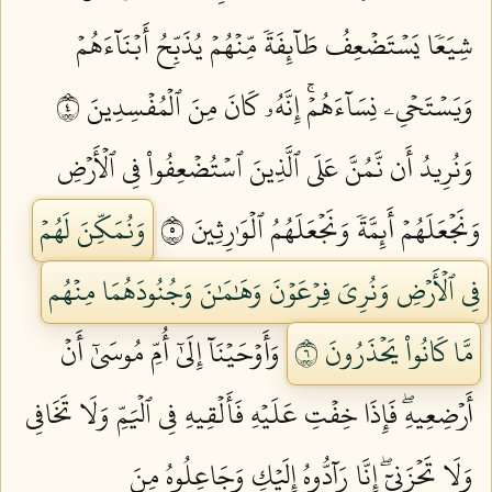
شِيَعٗا يَسۡتَضۡعِفُ طَآئِفَةٗ مِّنۡهُمۡ يُذَبِّحُ أَبۡنَآءَهُمۡ
وَيَسۡتَحۡيِۦ نِسَآءَهُمۡۚ إِنَّهُۥ كَانَ مِنَ ٱلۡمُفۡسِدِينَ ٤
وَنُرِيدُ أَن نَّمُنَّ عَلَى ٱلَّذِينَ ٱسۡتُضۡعِفُواْ فِي ٱلۡأَرۡضِ
وَنَجۡعَلَهُمۡ أَئِمَّةٗ وَنَجۡعَلَهُمُ ٱلۡوَٰرِثِينَ ٥
وَنُمَكِّنَ لَهُمۡ
فِي ٱلۡأَرۡضِ وَنُرِيَ فِرۡعَوۡنَ وَهَٰمَٰنَ وَجُنُودَهُمَا مِنۡهُم
مَّا كَانُواْ يَحۡذَرُونَ ٦
وَأَوۡحَيۡنَآ إِلَىٰٓ أُمِّ مُوسَىٰٓ أَنۡ
أَرۡضِعِيهِۖ فَإِذَا خِفۡتِ عَلَيۡهِ فَأَلۡقِيهِ فِي ٱلۡيَمِّ وَلَا تَخَافِي
وَلَا تَحۡزَنِيٓۖ إِنَّا رَآدُّوهُ إِلَيۡكِ وَجَاعِلُوهُ مِنَ