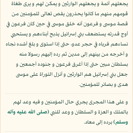
يجعلهم أئمة و يجعلهم الوارثين و يمكن لهم و يرى طغاة
قومهم منهم ما كانوا يحذرون يقص تعالى للمؤمنين من
قصة موسى و فرعون أنه خلق موسى في حين كان فرعون في
أوج قدرته يستضعف بني إسرائيل يذبح أبناءهم و يستحيي
نساءهم فرباه في حجر عدو، حتى إذا استوى و بلغ أشده نجاه
و أخرجه من بينهم إلى مدين ثم رده إليهم رسولا منه
بسلطان مبين حتى إذا أغرق فرعون و جنوده أجمعين و
جعل بني إسرائيل هم الوارثين و أنزل التوراة على موسى
هدى و بصائر للمؤمنين.
و على هذا المجرى يجري حال المؤمنين و فيه وعد لهم
بالملك و العزة و السلطان و وعد للنبي
(صلى الله عليه وآله
وسلم)
برده إلى معاد.