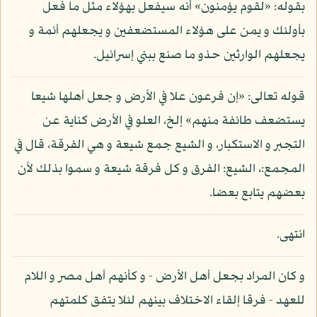
بقوله: «لقوم يؤمنون» أنه سيفعل بهؤلاء مثل ما فعل
بأولئك و يمن على هؤلاء المستضعفين و يجعلهم أئمة و
يجعلهم الوارثين حذو ما صنع ببني إسرائيل.
قوله تعالى: «إن فرعون علا في الأرض و جعل أهلها شيعا
يستضعف طائفة منهم» إلخ، العلو في الأرض كناية عن
التجبر و الاستكبار، و الشيع جمع شيعة و هي الفرقة، قال في
المجمع:، الشيع: الفرق و كل فرقة شيعة و سموا بذلك لأن
بعضهم يتابع بعضا.
انتهى.
و كان المراد بجعل أهل الأرض - و كأنهم أهل مصر و اللام
للعهد - فرقا إلقاء الاختلاف بينهم لئلا يتفق كلمتهم