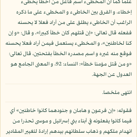
علما كما أن المخطىء اسم فاعل من أخطأ يخطىء
إخطاء، و الفرق بين الخاطىء و المخطىء على ما ذكره
الراغب أن الخاطىء يطلق على من أراد فعلا لا يحسنه
ففعله قال تعالى: «إن قتلهم كان خطأ كبيرا»، و قال: «و إن
كنا لخاطئين»، و المخطىء يستعمل فيمن أراد فعلا يحسنه
فوقع منه غيره و اسم مصدره الخطأ بفتحتين، قال تعالى:
«و من قتل مؤمنا خطأ»: النساء: 92، و المعنى الجامع هو
العدول عن الجهة.
انتهى ملخصا.
فقوله: «إن فرعون و هامان و جنودهما كانوا خاطئين» أي
فيما كانوا يفعلونه في أبناء بني إسرائيل و موسى تحذرا من
انهدام ملكهم و ذهاب سلطانهم بيدهم إرادة لتغيير المقادير