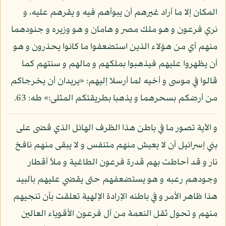
المكان إلا ما أراد غيرهم أن يبوأهم فيه و يقرهم عليه، و
نري فرعون و هو ملك مصر و هامان و هو وزيره و جنودهما
منهم أي من هؤلاء الذين استضعفوا ما كانوا يحذرون و هو
أن يظهروا عليهم فيذهبوا بملكهم و مالهم و سنتهم كما
قالوا في موسى و أخيه لما أرسلا إليهم: «يريدان أن يخرجاكم
من أرضكم بسحرهما و يذهبا بطريقتكم المثلى:» طه: 63.
و الآية تصور ما في باطن هذا الظرف الهائل الذي قضى على
بني إسرائيل أن لا يعيش منهم متنفس و لا يبقى منهم نافخ
نار و قد أحاطت بهم قدرة فرعون الطاغية و ملأ أقطار
وجودهم رعبه و هو يستضعفهم حتى يقضي عليهم بالبيد
هذا ظاهر الأمر و في باطنه الإرادة الإلهية تعلقت بأن تنجيهم
منهم و تحول ثقل النعمة من آل فرعون الأقوياء العالين