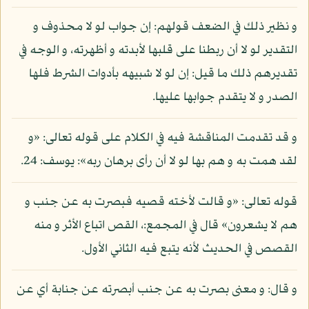
و نظير ذلك في الضعف قولهم: إن جواب لو لا محذوف و
التقدير لو لا أن ربطنا على قلبها لأبدته و أظهرته، و الوجه في
تقديرهم ذلك ما قيل: إن لو لا شبيهه بأدوات الشرط فلها
الصدر و لا يتقدم جوابها عليها.
و قد تقدمت المناقشة فيه في الكلام على قوله تعالى: «و
لقد همت به و هم بها لو لا أن رأى برهان ربه»: يوسف: 24.
قوله تعالى: «و قالت لأخته قصيه فبصرت به عن جنب و
هم لا يشعرون» قال في المجمع:، القص اتباع الأثر و منه
القصص في الحديث لأنه يتبع فيه الثاني الأول.
و قال: و معنى بصرت به عن جنب أبصرته عن جنابة أي عن