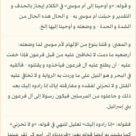
و قوله: «و أوحينا إلى أم موسى» في الكلام إيجاز بالحذف و
التقدير و حبلت أم موسى به - و الحال هذه الحال من
الشدة و الحدة - و وضعته و أوحينا إليها إلخ.
و المعنى: و قلنا بنوع من الإلهام لأم موسى لما وضعته:
أرضعيه ما دمت لا تخافين عليه من قبل فرعون فإذا خفت
عليه - أن يطلع عليه آل فرعون فيأخذوه و يقتلوه - فألقيه
في البحر و هو النيل على ما وردت به الرواية و لا تخافي عليه
القتل و لا تحزني لفقده و مفارقته إياك إنا رادوه إليك بعد
ذلك و جاعلوه من المرسلين فيكون رسولا إلى آل فرعون و
بني إسرائيل.
فقوله: «إنا رادوه إليك» تعليل للنهي في قوله: «و لا تحزني»
كما يشهد به أيضا قوله بعد: «فرددناه إلى أمه كي تقر عينها