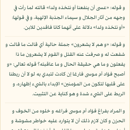
و قوله: «عسى أن ينفعنا أو نتخذه ولدا» قالته لما رأت في
وجهه من آثار الجلال و سيماء الجذبة الإلهية، و في قولها:
«أو نتخذه ولدا» دلالة على أنهما كانا فاقدين للابن.
و قوله: «و هم لا يشعرون» جملة حالية أي قالت ما قالت و
شفعت له و صرفت عنه القتل و القوم لا يشعرون ما ذا
يفعلون و ما هي حقيقة الحال و ما عاقبته؟ قوله تعالى: «و
أصبح فؤاد أم موسى فارغا إن كادت لتبدي به لو لا أن ربطنا
على قلبها لتكون من المؤمنين» الإبداء بالشيء إظهاره، و
الربط على الشيء شدة و هو كناية عن التثبيت.
و المراد بفراغ فؤاد أم موسى فراغه و خلوه من الخوف و
الحزن و كان لازم ذلك أن لا يتوارد عليه خواطر مشوشة و