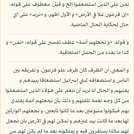
نمن على الذين استضعفوا إلخ و قيل: معطوف على قوله:
«إن فرعون علا في الأرض» و الأول أظهر، و «نريد» على أي
حال لحكاية الحال الماضية.
و قوله: «و نجعلهم أئمة» عطف تفسير على قوله: «نمن» و
كذا ما بعده من الجمل المتعاقبة.
و المعنى: أن الظرف كان ظرف علو فرعون، و تفريقه بين
الناس و استضعافه لبني إسرائيل استضعافا يبيدهم و
يفنيهم و الحال أنا نريد أن ننعم على هؤلاء الذين استضعفوا
من كل وجه نعمة تثقلهم و ذلك بأن نجعلهم أئمة يقتدى
بهم فيكونوا متبوعين بعد ما كانوا تابعين، و نجعلهم الوارثين
لها بعد ما كانت بيد غيرهم و نمكن لهم في الأرض بأن نجعل
لهم مكانا يستقرون فيه و يملكونه بعد ما لم يكن لهم من