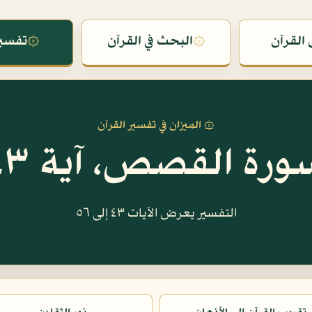
القرآن
۞
البحث في القرآن
۞
تفسير
۞ الميزان في تفسير القرآن
ورة القصص، آية ٤٣
التفسير يعرض الآيات ٤٣ إلى ٥٦