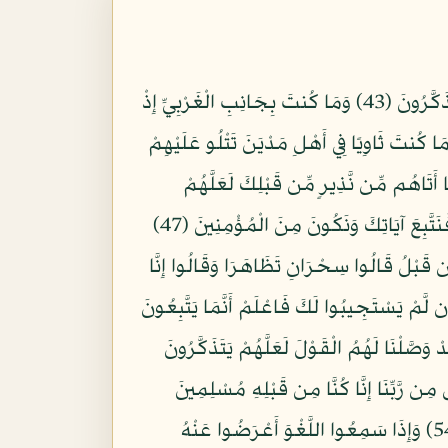
وَلَقَدْ آتَيْنَا مُوسَى الْكِتَابَ مِن بَعْدِ مَا أَهْلَكْنَا الْقُرُونَ الْأُولَى بَصَائِرَ لِلنَّاسِ وَهُدًى وَرَحْمَةً لَّعَلَّهُمْ يَتَذَكَّرُونَ (43) وَمَا كُنتَ بِجَانِبِ الْغَرْبِيِّ إِذْ
َطَاوَلَ عَلَيْهِمُ الْعُمُرُ وَمَا كُنتَ ثَاوِيًا فِي أَهْلِ مَدْيَنَ تَتْلُو عَلَيْهِمْ
رَ قَوْمًا مَّا أَتَاهُم مِّن نَّذِيرٍ مِّن قَبْلِكَ لَعَلَّهُمْ
يَتَذَكَّرُونَ (46) وَلَوْلَا أَن تُصِيبَهُم مُّصِيبَةٌ بِمَا قَدَّمَتْ أَيْدِيهِمْ فَيَقُولُوا رَبَّنَا لَوْلَا أَرْسَلْتَ إِلَيْنَا رَسُولًا فَنَتَّبِعَ آيَاتِكَ وَنَكُونَ مِنَ الْمُؤْمِنِينَ (47)
 قَبْلُ قَالُوا سِحْرَانِ تَظَاهَرَا وَقَالُوا إِنَّا
َ (48) قُلْ فَأْتُوا بِكِتَابٍ مِّنْ عِندِ اللَّهِ هُوَ أَهْدَى مِنْهُمَا أَتَّبِعْهُ إِن كُنتُمْ صَادِقِينَ (49) فَإِن لَّمْ يَسْتَجِيبُوا لَكَ فَاعْلَمْ أَنَّمَا يَتَّبِعُونَ
ُّ مِمَّنِ اتَّبَعَ هَوَاهُ بِغَيْرِ هُدًى مِّنَ اللَّهِ إِنَّ اللَّهَ لَا يَهْدِي الْقَوْمَ الظَّالِمِينَ (50) وَلَقَدْ وَصَّلْنَا لَهُمُ الْقَوْلَ لَعَلَّهُمْ يَتَذَكَّرُونَ
قَالُوا آمَنَّا بِهِ إِنَّهُ الْحَقُّ مِن رَّبِّنَا إِنَّا كُنَّا مِن قَبْلِهِ مُسْلِمِينَ
(53) أُوْلَئِكَ يُؤْتَوْنَ أَجْرَهُم مَّرَّتَيْنِ بِمَا صَبَرُوا وَيَدْرَؤُونَ بِالْحَسَنَةِ السَّيِّئَةَ وَمِمَّا رَزَقْنَاهُمْ يُنفِقُونَ (54) وَإِذَا سَمِعُوا اللَّغْوَ أَعْرَضُوا عَنْهُ