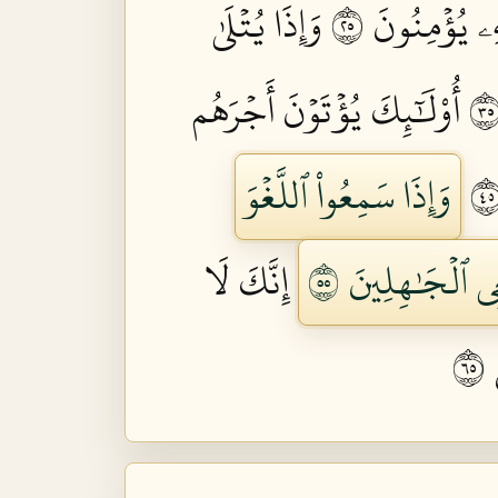
 يُؤۡمِنُونَ ٥٢
وَإِذَا يُتۡلَىٰ
أُوْلَٰٓئِكَ يُؤۡتَوۡنَ أَجۡرَهُم
وَإِذَا سَمِعُواْ ٱللَّغۡوَ
ِي ٱلۡجَٰهِلِينَ ٥٥
إِنَّكَ لَا
٥