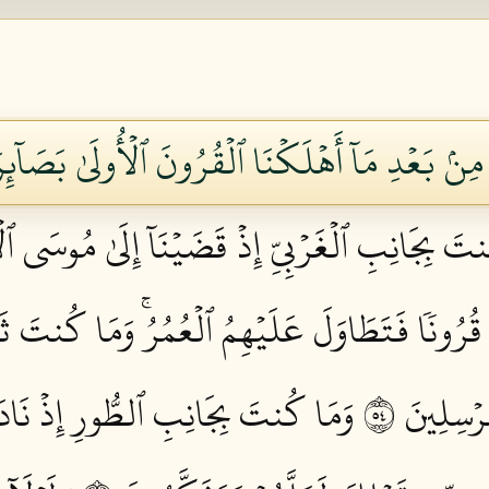
نۢ بَعۡدِ مَآ أَهۡلَكۡنَا ٱلۡقُرُونَ ٱلۡأُولَىٰ بَصَآئِ
تَ بِجَانِبِ ٱلۡغَرۡبِيِّ إِذۡ قَضَيۡنَآ إِلَىٰ مُوسَى ٱ
َا قُرُونٗا فَتَطَاوَلَ عَلَيۡهِمُ ٱلۡعُمُرُۚ وَمَا كُنتَ ثَا
رۡسِلِينَ ٤٥
وَمَا كُنتَ بِجَانِبِ ٱلطُّورِ إِذۡ نَادَيۡ