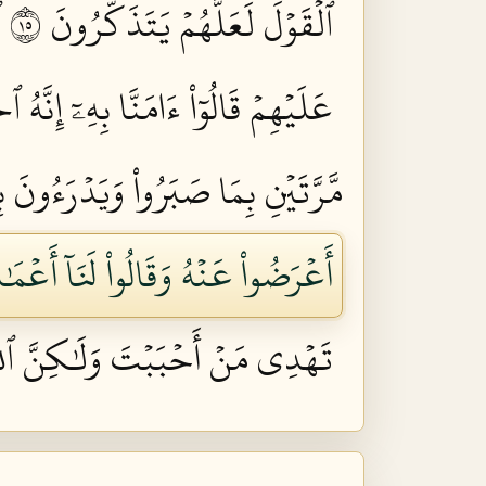
ٱلۡقَوۡلَ لَعَلَّهُمۡ يَتَذَكَّرُونَ ٥١
ٱ
عَلَيۡهِمۡ قَالُوٓاْ ءَامَنَّا بِهِۦٓ إِنَّهُ 
مَّرَّتَيۡنِ بِمَا صَبَرُواْ وَيَدۡرَءُونَ بِ
أَعۡرَضُواْ عَنۡهُ وَقَالُواْ لَنَآ أَعۡم
تَهۡدِي مَنۡ أَحۡبَبۡتَ وَلَٰكِنَّ ٱللَّه