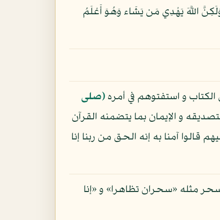
ي الْجَاهِلِينَ (55) إِنَّكَ لَا تَهْدِي مَنْ أَحْبَبْتَ وَلَكِنَّ اللَّهَ يَهْدِي مَن يَشَاء وَهُوَ أَعْلَمُ
لكتاب و استفتوهم في أمره
(صلى
صديقه و الإيمان بما يتضمنه القرآن
 قالوا آمنا به إنه الحق من ربنا إنا
سحر مثله «سحران تظاهرا» و «إنا