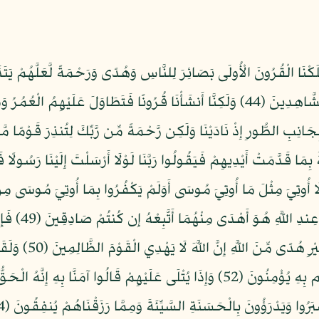
قَضَيْنَا إِلَى مُوسَى الْأَمْرَ وَمَا كُنتَ مِنَ الشَّاهِدِينَ (44) وَلَكِنَّا أَنشَأْنَا قُرُونًا فَت
نَّا مُرْسِلِينَ (45) وَمَا كُنتَ بِجَانِبِ الطُّورِ إِذْ نَادَيْنَا وَلَكِن رَّحْمَةً مِّن رَّبِّكَ لِتُنذِ
ا أُوتِيَ مِثْلَ مَا أُوتِيَ مُوسَى أَوَلَمْ يَكْفُرُوا بِمَا أُوتِيَ مُوسَى مِن
بِكُلٍّ كَافِرُون
أَهْوَاءهُمْ وَمَنْ أَضَل
(51) الَّذِينَ آتَيْنَاهُمُ الْكِتَابَ مِن قَبْلِهِ هُم بِهِ يُؤْمِنُونَ (52) وَإِذَا يُتْلَى عَلَيْهِمْ 