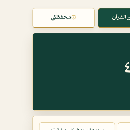
 القرآن
۞
محفظتي