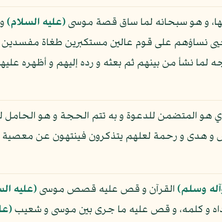
اقها، و هو سبحانه لما ساق قصة موسى
(عليه السلام)
و 
يى نساؤهم على قوم عالين مستكبرين طغاة مفسدين بو
جه لما نشأ من بينهم ثم بعثه و رده إليهم و أظهره عل
هو المتضمن للدعوة و به تتم الحجة و هو الحامل للتذ
 و هدى و رحمة لعلهم يتذكرون فينتهون عن معصية الله
آله وسلم)
القرآن و قص عليه قصص موسى
(عليه الس
ا ناداه و كلمه، و قص عليه ما جرى بين موسى و شعيب
(عل