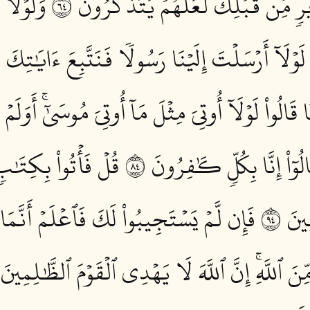
ِيرٖ مِّن قَبۡلِكَ لَعَلَّهُمۡ يَتَذَكَّرُونَ ٤٦
وَلَوۡلَا
 لَوۡلَآ أَرۡسَلۡتَ إِلَيۡنَا رَسُولٗا فَنَتَّبِعَ ءَايَٰتِكَ
قَالُواْ لَوۡلَآ أُوتِيَ مِثۡلَ مَآ أُوتِيَ مُوسَىٰٓۚ أَوَلَ
وٓاْ إِنَّا بِكُلّٖ كَٰفِرُونَ ٤٨
قُلۡ فَأۡتُواْ بِكِتَٰب
نَ ٤٩
فَإِن لَّمۡ يَسۡتَجِيبُواْ لَكَ فَٱعۡلَمۡ أَنَّمَا ي
نَ ٱللَّهِۚ إِنَّ ٱللَّهَ لَا يَهۡدِي ٱلۡقَوۡمَ ٱلظَّٰلِمِينَ ٥٠