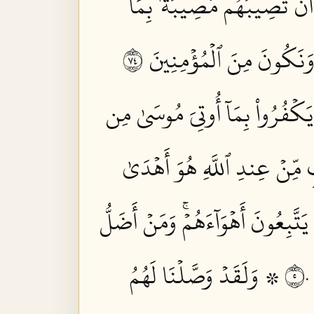
ٓ أَن تُصِيبَهُم مُّصِيبَةُۢ بِمَا
 وَنَكُونَ مِنَ ٱلۡمُؤۡمِنِينَ ٤٧
مۡ يَكۡفُرُواْ بِمَآ أُوتِيَ مُوسَىٰ مِن
ٖ مِّنۡ عِندِ ٱللَّهِ هُوَ أَهۡدَىٰ
َتَّبِعُونَ أَهۡوَآءَهُمۡۚ وَمَنۡ أَضَلُّ
۞ وَلَقَدۡ وَصَّلۡنَا لَهُمُ