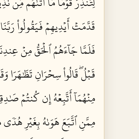
لِتُنذِرَ قَوۡمٗا مَّآ أَتَىٰهُم مِّن نَّذ
قَدَّمَتۡ أَيۡدِيهِمۡ فَيَقُولُواْ رَبَّنَا
فَلَمَّا جَآءَهُمُ ٱلۡحَقُّ مِنۡ عِندِنَا 
قَبۡلُۖ قَالُواْ سِحۡرَانِ تَظَٰهَرَا وَقَالُ
مِنۡهُمَآ أَتَّبِعۡهُ إِن كُنتُمۡ صَٰدِقِي
مِمَّنِ ٱتَّبَعَ هَوَىٰهُ بِغَيۡرِ هُدٗى مِّ