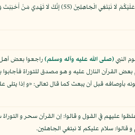
وَقَالُوا لَنَا أَعْمَالُنَا وَلَكُمْ أَعْمَالُكُمْ سَلَامٌ عَلَيْكُمْ لَا نَبْتَغِ
م النبي
(صلى الله عليه وآله وسلم)
راجعوا بعض أهل ا
عض القرآن النازل عليه و هو مصدق للتوراة فأجابوا بت
 بأوصافه قبل أن يبعث كما قال تعالى: «و إذا يتلى عليهم
ا عليهم في القول و قالوا: إن القرآن سحر و التوراة 
قالوا: سلام عليكم لا نبتغي الجاهلين.