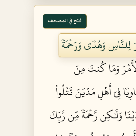
فتح في المصحف
رَ لِلنَّاسِ وَهُدٗى وَرَحۡمَةٗ
لۡأَمۡرَ وَمَا كُنتَ مِنَ
وِيٗا فِيٓ أَهۡلِ مَدۡيَنَ تَتۡلُواْ
نَا وَلَٰكِن رَّحۡمَةٗ مِّن رَّبِّكَ