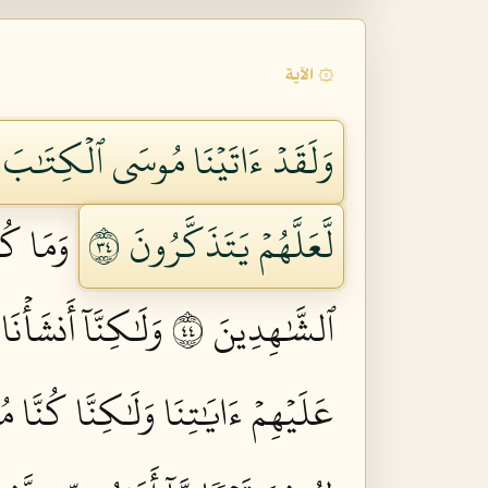
۞ الآية
وَلَقَدۡ ءَاتَيۡنَا مُوسَى ٱلۡكِتَٰبَ مِ
لَّعَلَّهُمۡ يَتَذَكَّرُونَ ٤٣
وَمَا كُن
ٱلشَّٰهِدِينَ ٤٤
وَلَٰكِنَّآ أَنشَأۡن
عَلَيۡهِمۡ ءَايَٰتِنَا وَلَٰكِنَّا كُنَّا مُ