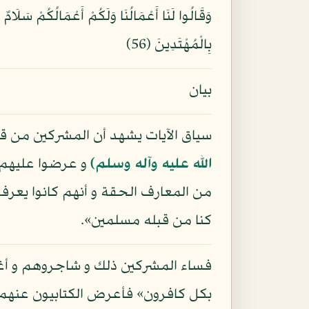
بِالْمُهْتَدِينَ (56)
بيان
سياق الآيات يشهد أن المشركين من قو
الله عليه وآله وسلم)
و عرضوا عليهم ب
من المعارف الحقة و أنهم كانوا يعرفونه
كنا من قبله مسلمين».
فساء المشركين ذلك و شاجروهم و أغلظو
بكل كافرون» فأعرض الكتابيون عنهم و 