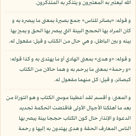
الله ليعتبر به المعتبرون و يتذكر به المتذكرون.
و قوله: «بصائر للناس» جمع بصيرة بمعنى ما يبصره به و
كان المراد بها الحجج البينة التي يبصر بها الحق و يميز بها
بينه و بين الباطل، و هي حال من الكتاب و قيل: مفعول له.
و قوله: «و هدى» بمعنى الهادي أو ما يهتدى به و كذا قوله:
«و رحمة» بمعنى ما يرحم به و هما حالان من الكتاب
كبصائر، و قيل: كل منهما مفعول له.
و المعنى: و أقسم لقد أعطينا موسى الكتاب و هو التوراة من
بعد ما أهلكنا الأجيال الأولى فاقتضت الحكمة تجديد
الدعوة و الإنذار حال كون الكتاب حججا بينة يبصر بها
الناس المعارف الحقة و هدى يهتدون به إليها و رحمة