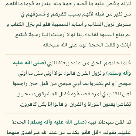
أنزله و قص عليه ما قصه رحمة منه لينذر به قوما ما أتاهم
من نذير من قبله لأنهم بسبب كفرهم و فسوقهم في
معرض نزول العذاب و أصابه المصيبة فلو لم ينزل الكتاب و
لم يبلغ الدعوة لقالوا: ربنا لو لا أرسلت إلينا رسولا فنتبع
آياتك و كانت الحجة لهم على الله سبحانه.
فلما جاءهم الحق من عنده ببعثة النبي
(صلى الله عليه
وآله وسلم)
و نزول القرآن قالوا: لو لا أوتي مثل ما أوتي
موسى أ و لم يكفروا بما أوتي موسى من قبل حين راجعوا
أهل الكتاب في أمره فصدقوه فقال المشركون: سحران
تظاهرا يعنون التوراة و القرآن، و قالوا إنا بكل كافرون.
ثم لقن سبحانه نبيه
(صلى الله عليه وآله وسلم)
الحجة
عليهم بقوله: «قل فأتوا بكتاب من عند الله هو أهدى منهما