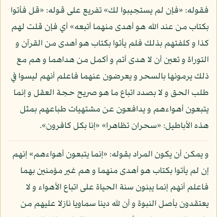
فقوله: «فإن لم يستجيبوا لك» تفريع على قوله: «قل فأتوا
بكتاب من عند الله هو أهدى منهما أتبعه» أي فإن قلت لهم
كذا و كلفتهم بذلك فلم يأتوا بكتاب هو أهدى من القرآن و
التوراة و تعين أن لا هدى أتم و أكمل من هداهما و هم مع
ذلك يرمونها بالسحر و يعرضون عنهما فاعلم أنهم ليسوا في
طلب الحق و لا بصدد اتباع ما هو صريح حجة العقل و إنما
يتبعون أهواءهم و يدافعون عن مشتهيات طباعهم بمثل
هذه الأباطيل: «سحران تظاهرا» «إنا بكل كافرون».
و يمكن أن يكون المراد بقوله: «إنما يتبعون أهواءهم» إنهم
إن لم يأتوا بكتاب هو أهدى منهما و هم غير مؤمنين بهما
فاعلم أنهم إنما يبنون سنة الحياة على اتباع الأهواء و لا
يعتقدون بأصل النبوة و أن لله دينا سماويا نازلا عليهم من