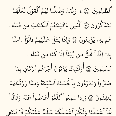
ٱلظَّٰلِمِينَ ٥٠
۞ وَلَقَدۡ وَصَّلۡنَا لَهُمُ ٱلۡقَوۡلَ لَعَلَّهُمۡ
يَتَذَكَّرُونَ ٥١
ٱلَّذِينَ ءَاتَيۡنَٰهُمُ ٱلۡكِتَٰبَ مِن قَبۡلِهِۦ
هُم بِهِۦ يُؤۡمِنُونَ ٥٢
وَإِذَا يُتۡلَىٰ عَلَيۡهِمۡ قَالُوٓاْ ءَامَنَّا
بِهِۦٓ إِنَّهُ ٱلۡحَقُّ مِن رَّبِّنَآ إِنَّا كُنَّا مِن قَبۡلِهِۦ
مُسۡلِمِينَ ٥٣
أُوْلَٰٓئِكَ يُؤۡتَوۡنَ أَجۡرَهُم مَّرَّتَيۡنِ بِمَا
صَبَرُواْ وَيَدۡرَءُونَ بِٱلۡحَسَنَةِ ٱلسَّيِّئَةَ وَمِمَّا رَزَقۡنَٰهُمۡ
يُنفِقُونَ ٥٤
وَإِذَا سَمِعُواْ ٱللَّغۡوَ أَعۡرَضُواْ عَنۡهُ وَقَالُواْ
لَنَآ أَعۡمَٰلُنَا وَلَكُمۡ أَعۡمَٰلُكُمۡ سَلَٰمٌ عَلَيۡكُمۡ لَا نَبۡتَغِي