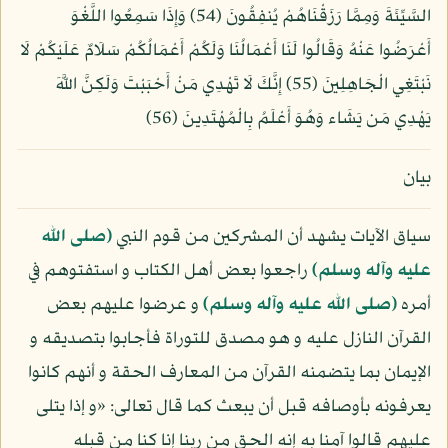
السَّيِّئَةَ وَمِمَّا رَزَقْنَاهُمْ يُنفِقُونَ (54) وَإِذَا سَمِعُوا اللَّغْوَ
أَعْرَضُوا عَنْهُ وَقَالُوا لَنَا أَعْمَالُنَا وَلَكُمْ أَعْمَالُكُمْ سَلَامٌ عَلَيْكُمْ لَا
نَبْتَغِي الْجَاهِلِينَ (55) إِنَّكَ لَا تَهْدِي مَنْ أَحْبَبْتَ وَلَكِنَّ اللَّهَ
يَهْدِي مَن يَشَاء وَهُوَ أَعْلَمُ بِالْمُهْتَدِينَ (56)
بيان
سياق الآيات يشهد أن المشركين من قوم النبي
(صلى الله
عليه وآله وسلم)
راجعوا بعض أهل الكتاب و استفتوهم في
أمره
(صلى الله عليه وآله وسلم)
و عرضوا عليهم بعض
القرآن النازل عليه و هو مصدق للتوراة فأجابوا بتصديقه و
الإيمان بما يتضمنه القرآن من المعارف الحقة و أنهم كانوا
يعرفونه بأوصافه قبل أن يبعث كما قال تعالى: «و إذا يتلى
عليهم قالوا آمنا به إنه الحق من ربنا إنا كنا من قبله