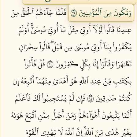
وَنَكُونَ مِنَ ٱلۡمُؤۡمِنِينَ ٤٧
فَلَمَّا جَآءَهُمُ ٱلۡحَقُّ مِنۡ
عِندِنَا قَالُواْ لَوۡلَآ أُوتِيَ مِثۡلَ مَآ أُوتِيَ مُوسَىٰٓۚ أَوَلَمۡ
يَكۡفُرُواْ بِمَآ أُوتِيَ مُوسَىٰ مِن قَبۡلُۖ قَالُواْ سِحۡرَانِ
تَظَٰهَرَا وَقَالُوٓاْ إِنَّا بِكُلّٖ كَٰفِرُونَ ٤٨
قُلۡ فَأۡتُواْ
بِكِتَٰبٖ مِّنۡ عِندِ ٱللَّهِ هُوَ أَهۡدَىٰ مِنۡهُمَآ أَتَّبِعۡهُ إِن
كُنتُمۡ صَٰدِقِينَ ٤٩
فَإِن لَّمۡ يَسۡتَجِيبُواْ لَكَ فَٱعۡلَمۡ
أَنَّمَا يَتَّبِعُونَ أَهۡوَآءَهُمۡۚ وَمَنۡ أَضَلُّ مِمَّنِ ٱتَّبَعَ هَوَىٰهُ
بِغَيۡرِ هُدٗى مِّنَ ٱللَّهِۚ إِنَّ ٱللَّهَ لَا يَهۡدِي ٱلۡقَوۡمَ