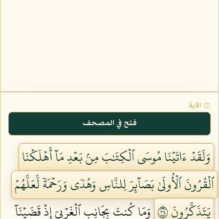
۞ الآية
فتح في المصحف
وَلَقَدۡ ءَاتَيۡنَا مُوسَى ٱلۡكِتَٰبَ مِنۢ بَعۡدِ مَآ أَهۡلَكۡنَا
ٱلۡقُرُونَ ٱلۡأُولَىٰ بَصَآئِرَ لِلنَّاسِ وَهُدٗى وَرَحۡمَةٗ لَّعَلَّهُمۡ
يَتَذَكَّرُونَ ٤٣
وَمَا كُنتَ بِجَانِبِ ٱلۡغَرۡبِيِّ إِذۡ قَضَيۡنَآ