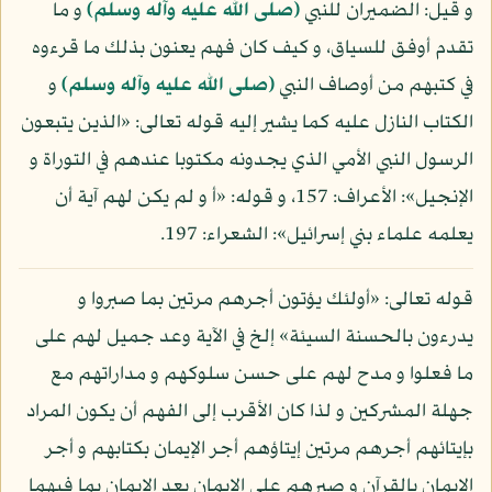
و قيل: الضميران للنبي
(صلى الله عليه وآله وسلم)
و ما
تقدم أوفق للسياق، و كيف كان فهم يعنون بذلك ما قرءوه
في كتبهم من أوصاف النبي
(صلى الله عليه وآله وسلم)
و
الكتاب النازل عليه كما يشير إليه قوله تعالى: «الذين يتبعون
الرسول النبي الأمي الذي يجدونه مكتوبا عندهم في التوراة و
الإنجيل»: الأعراف: 157، و قوله: «أ و لم يكن لهم آية أن
يعلمه علماء بني إسرائيل»: الشعراء: 197.
قوله تعالى: «أولئك يؤتون أجرهم مرتين بما صبروا و
يدرءون بالحسنة السيئة» إلخ في الآية وعد جميل لهم على
ما فعلوا و مدح لهم على حسن سلوكهم و مداراتهم مع
جهلة المشركين و لذا كان الأقرب إلى الفهم أن يكون المراد
بإيتائهم أجرهم مرتين إيتاؤهم أجر الإيمان بكتابهم و أجر
الإيمان بالقرآن و صبرهم على الإيمان بعد الإيمان بما فيهما