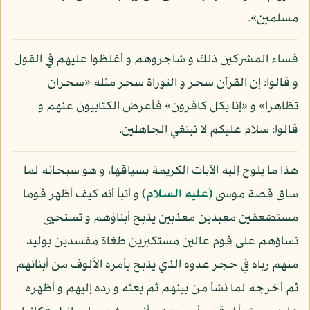
مسلمين».
فساء المشركين ذلك و شاجروهم و أغلظوا عليهم في القول
و قالوا: إن القرآن سحر و التوراة سحر مثله «سحران
تظاهرا» و «إنا بكل كافرون» فأعرض الكتابيون عنهم و
قالوا: سلام عليكم لا نبتغي الجاهلين.
هذا ما يلوح إليه الآيات الكريمة بسياقها، و هو سبحانه لما
ساق قصة موسى
(عليه السلام)
و أنبأ أنه كيف أظهر قوما
مستضعفين معبدين معذبين يذبح أبناؤهم و تستحيى
نساؤهم على قوم عالين مستكبرين طغاة مفسدين بوليد
منهم رباه في حجر عدوه الذي يذبح بأمره الألوف من أبنائهم
ثم أخرجه لما نشأ من بينهم ثم بعثه و رده إليهم و أظهره