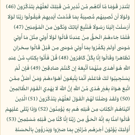
لِتُنذِرَ قَوْمًا مَّا أَتَاهُم مِّن نَّذِيرٍ مِّن قَبْلِكَ لَعَلَّهُمْ يَتَذَكَّرُونَ (46)
وَلَوْلَا أَن تُصِيبَهُم مُّصِيبَةٌ بِمَا قَدَّمَتْ أَيْدِيهِمْ فَيَقُولُوا رَبَّنَا لَوْلَا
أَرْسَلْتَ إِلَيْنَا رَسُولًا فَنَتَّبِعَ آيَاتِكَ وَنَكُونَ مِنَ الْمُؤْمِنِينَ (47)
فَلَمَّا جَاءهُمُ الْحَقُّ مِنْ عِندِنَا قَالُوا لَوْلَا أُوتِيَ مِثْلَ مَا أُوتِيَ
مُوسَى أَوَلَمْ يَكْفُرُوا بِمَا أُوتِيَ مُوسَى مِن قَبْلُ قَالُوا سِحْرَانِ
تَظَاهَرَا وَقَالُوا إِنَّا بِكُلٍّ كَافِرُونَ (48) قُلْ فَأْتُوا بِكِتَابٍ مِّنْ عِندِ
اللَّهِ هُوَ أَهْدَى مِنْهُمَا أَتَّبِعْهُ إِن كُنتُمْ صَادِقِينَ (49) فَإِن لَّمْ
يَسْتَجِيبُوا لَكَ فَاعْلَمْ أَنَّمَا يَتَّبِعُونَ أَهْوَاءهُمْ وَمَنْ أَضَلُّ مِمَّنِ
اتَّبَعَ هَوَاهُ بِغَيْرِ هُدًى مِّنَ اللَّهِ إِنَّ اللَّهَ لَا يَهْدِي الْقَوْمَ الظَّالِمِينَ
(50) وَلَقَدْ وَصَّلْنَا لَهُمُ الْقَوْلَ لَعَلَّهُمْ يَتَذَكَّرُونَ (51) الَّذِينَ
آتَيْنَاهُمُ الْكِتَابَ مِن قَبْلِهِ هُم بِهِ يُؤْمِنُونَ (52) وَإِذَا يُتْلَى عَلَيْهِمْ
قَالُوا آمَنَّا بِهِ إِنَّهُ الْحَقُّ مِن رَّبِّنَا إِنَّا كُنَّا مِن قَبْلِهِ مُسْلِمِينَ (53)
أُوْلَئِكَ يُؤْتَوْنَ أَجْرَهُم مَّرَّتَيْنِ بِمَا صَبَرُوا وَيَدْرَؤُونَ بِالْحَسَنَةِ