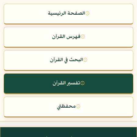
۞
الصفحة الرئيسية
۞
فهرس القرآن
۞
البحث في القرآن
۞
تفسير القرآن
۞
محفظتي