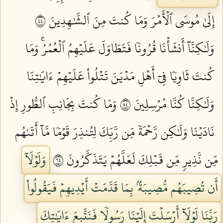
إِلَىٰ مُوسَى ٱلۡأَمۡرَ وَمَا كُنتَ مِنَ ٱلشَّٰهِدِينَ ٤٤
وَلَٰكِنَّآ أَنشَأۡنَا قُرُونٗا فَتَطَاوَلَ عَلَيۡهِمُ ٱلۡعُمُرُۚ وَمَا
كُنتَ ثَاوِيٗا فِيٓ أَهۡلِ مَدۡيَنَ تَتۡلُواْ عَلَيۡهِمۡ ءَايَٰتِنَا
وَلَٰكِنَّا كُنَّا مُرۡسِلِينَ ٤٥
وَمَا كُنتَ بِجَانِبِ ٱلطُّورِ إِذۡ
نَادَيۡنَا وَلَٰكِن رَّحۡمَةٗ مِّن رَّبِّكَ لِتُنذِرَ قَوۡمٗا مَّآ أَتَىٰهُم
مِّن نَّذِيرٖ مِّن قَبۡلِكَ لَعَلَّهُمۡ يَتَذَكَّرُونَ ٤٦
وَلَوۡلَآ
أَن تُصِيبَهُم مُّصِيبَةُۢ بِمَا قَدَّمَتۡ أَيۡدِيهِمۡ فَيَقُولُواْ
رَبَّنَا لَوۡلَآ أَرۡسَلۡتَ إِلَيۡنَا رَسُولٗا فَنَتَّبِعَ ءَايَٰتِكَ