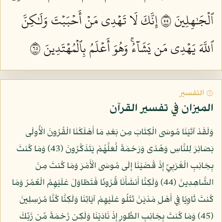
ٱلۡجَٰهِلِينَ ٥٥
إِنَّكَ لَا تَهۡدِي مَنۡ أَحۡبَبۡتَ وَلَٰكِنَّ
ٱللَّهَ يَهۡدِي مَن يَشَآءُۚ وَهُوَ أَعۡلَمُ بِٱلۡمُهۡتَدِينَ ٥٦
۞ التفسير
الميزان في تفسير القرآن
وَلَقَدْ آتَيْنَا مُوسَى الْكِتَابَ مِن بَعْدِ مَا أَهْلَكْنَا الْقُرُونَ الْأُولَى
بَصَائِرَ لِلنَّاسِ وَهُدًى وَرَحْمَةً لَّعَلَّهُمْ يَتَذَكَّرُونَ (43) وَمَا كُنتَ
بِجَانِبِ الْغَرْبِيِّ إِذْ قَضَيْنَا إِلَى مُوسَى الْأَمْرَ وَمَا كُنتَ مِنَ
الشَّاهِدِينَ (44) وَلَكِنَّا أَنشَأْنَا قُرُونًا فَتَطَاوَلَ عَلَيْهِمُ الْعُمُرُ وَمَا
كُنتَ ثَاوِيًا فِي أَهْلِ مَدْيَنَ تَتْلُو عَلَيْهِمْ آيَاتِنَا وَلَكِنَّا كُنَّا مُرْسِلِينَ
(45) وَمَا كُنتَ بِجَانِبِ الطُّورِ إِذْ نَادَيْنَا وَلَكِن رَّحْمَةً مِّن رَّبِّكَ