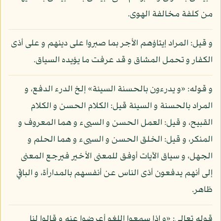
من كلفة مخالفة الهوى.
و قيل: المراد إيتاؤهم الأجر بما صبروا على دينهم و على أذى
الكفار و تحمل المشاق و قد عرفت ما يؤيده السياق.
و قوله: «و يدرءون بالحسنة السيئة» إلخ الدرء الدفع، و
المراد بالحسنة و السيئة قيل: الكلام الحسن و الكلام
القبيح، و قيل: العمل الحسن و السيىء و هما المعروف و
المنكر، و قيل: الخلق الحسن و السيىء و هما الحلم و
الجهل، و سياق الآيات أوفق للمعنى الأخير فيرجع المعنى
إلى أنهم يدفعون أذى الناس عن أنفسهم بالمدارأة، و الباقي
ظاهر.
قوله تعالى: «و إذا سمعوا اللغو أعرضوا عنه و قالوا لنا