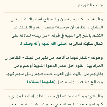
جانب الطور نارا.
و قوله: «و لكن رحمة من ربك» إلخ، استدراك عن النفي
السابق، و الظاهر أن «رحمة» مفعول له، و الالتفات عن
التكلم بالغير إلى الغيبة في قوله: «من ربك» للدلالة على
كمال عنايته تعالى به
(صلى الله عليه وآله وسلم)
.
و قوله: «لتنذر قوما ما أتاهم من نذير من قبلك» الظاهر أن
المراد بهذا القوم أهل عصر الدعوة النبوية أو هم و من
يقارنهم من آبائهم فإن العرب خلت فيهم رسل منهم كهود
و صالح و شعيب و إسماعيل
(عليهما السلام)
.
و المعنى: و ما كنت حاضرا في جانب الطور إذ نادينا موسى و
كلمناه و اخترناه للرسالة حتى تخبر عن هذه القصة إخبار