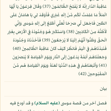
عَاقِبَةُ الدَّارِ إِنَّهُ لَا يُفْلِحُ الظَّالِمُونَ (37) وَقَالَ فِرْعَوْنُ يَا أَيُّهَا
الْمَلَأُ مَا عَلِمْتُ لَكُم مِّنْ إِلَهٍ غَيْرِي فَأَوْقِدْ لِي يَا هَامَانُ عَلَى
الطِّينِ فَاجْعَل لِّي صَرْحًا لَّعَلِّي أَطَّلِعُ إِلَى إِلَهِ مُوسَى وَإِنِّي
لَأَظُنُّهُ مِنَ الْكَاذِبِينَ (38) وَاسْتَكْبَرَ هُوَ وَجُنُودُهُ فِي الْأَرْضِ بِغَيْرِ
الْحَقِّ وَظَنُّوا أَنَّهُمْ إِلَيْنَا لَا يُرْجَعُونَ (39) فَأَخَذْنَاهُ وَجُنُودَهُ
فَنَبَذْنَاهُمْ فِي الْيَمِّ فَانظُرْ كَيْفَ كَانَ عَاقِبَةُ الظَّالِمِينَ (40)
وَجَعَلْنَاهُمْ أَئِمَّةً يَدْعُونَ إِلَى النَّارِ وَيَوْمَ الْقِيَامَةِ لَا يُنصَرُونَ
(41) وَأَتْبَعْنَاهُمْ فِي هَذِهِ الدُّنْيَا لَعْنَةً وَيَوْمَ الْقِيَامَةِ هُم مِّنَ
الْمَقْبُوحِينَ (42)
بيان
فصل آخر من قصة موسى
(عليه السلام)
و قد أودع فيه