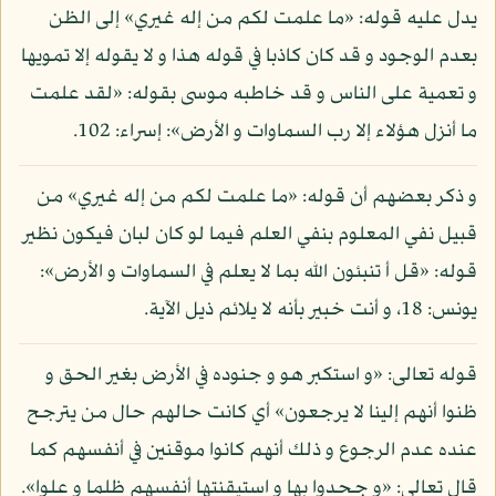
يدل عليه قوله: «ما علمت لكم من إله غيري» إلى الظن
بعدم الوجود و قد كان كاذبا في قوله هذا و لا يقوله إلا تمويها
و تعمية على الناس و قد خاطبه موسى بقوله: «لقد علمت
ما أنزل هؤلاء إلا رب السماوات و الأرض»: إسراء: 102.
و ذكر بعضهم أن قوله: «ما علمت لكم من إله غيري» من
قبيل نفي المعلوم بنفي العلم فيما لو كان لبان فيكون نظير
قوله: «قل أ تنبئون الله بما لا يعلم في السماوات و الأرض»:
يونس: 18، و أنت خبير بأنه لا يلائم ذيل الآية.
قوله تعالى: «و استكبر هو و جنوده في الأرض بغير الحق و
ظنوا أنهم إلينا لا يرجعون» أي كانت حالهم حال من يترجح
عنده عدم الرجوع و ذلك أنهم كانوا موقنين في أنفسهم كما
قال تعالى: «و جحدوا بها و استيقنتها أنفسهم ظلما و علوا».