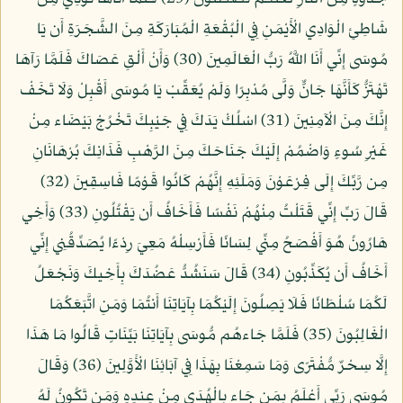
شَاطِئِ الْوَادِي الْأَيْمَنِ فِي الْبُقْعَةِ الْمُبَارَكَةِ مِنَ الشَّجَرَةِ أَن يَا
مُوسَى إِنِّي أَنَا اللَّهُ رَبُّ الْعَالَمِينَ (30) وَأَنْ أَلْقِ عَصَاكَ فَلَمَّا رَآهَا
تَهْتَزُّ كَأَنَّهَا جَانٌّ وَلَّى مُدْبِرًا وَلَمْ يُعَقِّبْ يَا مُوسَى أَقْبِلْ وَلَا تَخَفْ
إِنَّكَ مِنَ الْآمِنِينَ (31) اسْلُكْ يَدَكَ فِي جَيْبِكَ تَخْرُجْ بَيْضَاء مِنْ
غَيْرِ سُوءٍ وَاضْمُمْ إِلَيْكَ جَنَاحَكَ مِنَ الرَّهْبِ فَذَانِكَ بُرْهَانَانِ
مِن رَّبِّكَ إِلَى فِرْعَوْنَ وَمَلَئِهِ إِنَّهُمْ كَانُوا قَوْمًا فَاسِقِينَ (32)
قَالَ رَبِّ إِنِّي قَتَلْتُ مِنْهُمْ نَفْسًا فَأَخَافُ أَن يَقْتُلُونِ (33) وَأَخِي
هَارُونُ هُوَ أَفْصَحُ مِنِّي لِسَانًا فَأَرْسِلْهُ مَعِيَ رِدْءًا يُصَدِّقُنِي إِنِّي
أَخَافُ أَن يُكَذِّبُونِ (34) قَالَ سَنَشُدُّ عَضُدَكَ بِأَخِيكَ وَنَجْعَلُ
لَكُمَا سُلْطَانًا فَلَا يَصِلُونَ إِلَيْكُمَا بِآيَاتِنَا أَنتُمَا وَمَنِ اتَّبَعَكُمَا
الْغَالِبُونَ (35) فَلَمَّا جَاءهُم مُّوسَى بِآيَاتِنَا بَيِّنَاتٍ قَالُوا مَا هَذَا
إِلَّا سِحْرٌ مُّفْتَرًى وَمَا سَمِعْنَا بِهَذَا فِي آبَائِنَا الْأَوَّلِينَ (36) وَقَالَ
مُوسَى رَبِّي أَعْلَمُ بِمَن جَاء بِالْهُدَى مِنْ عِندِهِ وَمَن تَكُونُ لَهُ