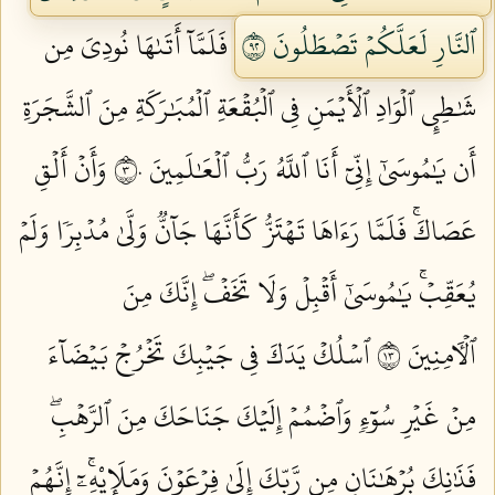
ٱلنَّارِ لَعَلَّكُمۡ تَصۡطَلُونَ ٢٩
فَلَمَّآ أَتَىٰهَا نُودِيَ مِن
شَٰطِيِٕ ٱلۡوَادِ ٱلۡأَيۡمَنِ فِي ٱلۡبُقۡعَةِ ٱلۡمُبَٰرَكَةِ مِنَ ٱلشَّجَرَةِ
أَن يَٰمُوسَىٰٓ إِنِّيٓ أَنَا ٱللَّهُ رَبُّ ٱلۡعَٰلَمِينَ ٣٠
وَأَنۡ أَلۡقِ
عَصَاكَۚ فَلَمَّا رَءَاهَا تَهۡتَزُّ كَأَنَّهَا جَآنّٞ وَلَّىٰ مُدۡبِرٗا وَلَمۡ
يُعَقِّبۡۚ يَٰمُوسَىٰٓ أَقۡبِلۡ وَلَا تَخَفۡۖ إِنَّكَ مِنَ
ٱلۡأٓمِنِينَ ٣١
ٱسۡلُكۡ يَدَكَ فِي جَيۡبِكَ تَخۡرُجۡ بَيۡضَآءَ
مِنۡ غَيۡرِ سُوٓءٖ وَٱضۡمُمۡ إِلَيۡكَ جَنَاحَكَ مِنَ ٱلرَّهۡبِۖ
فَذَٰنِكَ بُرۡهَٰنَانِ مِن رَّبِّكَ إِلَىٰ فِرۡعَوۡنَ وَمَلَإِيْهِۦٓۚ إِنَّهُمۡ