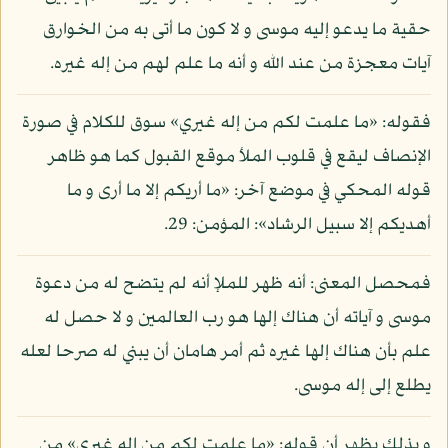
حقية ما يدعو إليه موسى و لا كون ما أتى به من الخوارق
آيات معجزة من عند الله و أنه ما علم لهم من إله غيره.
فقوله: «ما علمت لكم من إله غيري» سوق للكلام في صورة
الإنصاف ليقع في قلوب الملأ موقع القبول كما هو ظاهر
قوله المحكي في موضع آخر: «ما أريكم إلا ما أرى و ما
أهديكم إلا سبيل الرشاد»: المؤمن: 29.
فمحصل المعنى: أنه ظهر للملإ أنه لم يتضح له من دعوة
موسى و آياته أن هناك إلها هو رب العالمين و لا حصل له
علم بأن هناك إلها غيره ثم أمر هامان أن يبني له صرحا لعله
يطلع إلى إله موسى.
و بذلك يظهر أن قوله: «ما علمت لكم من إله غيري» من