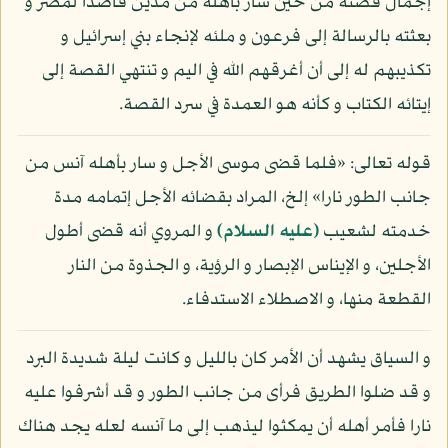
إجمال قصته من حين سار بأهله من مدين قاصدا لمصر و
بعثته بالرسالة إلى فرعون و ملئه لإنجاء بني إسرائيل و
تكذيبهم له إلى أن أغرقهم الله في اليم و تنتهي القصة إلى
إيتائه الكتاب و كأنه هو العمدة في سرد القصة.
قوله تعالى: «فلما قضى موسى الأجل و سار بأهله آنس من
جانب الطور نارا» إلخ، المراد بقضائه الأجل إتمامه مدة
خدمته لشعيب
(عليه السلام)
و المروي أنه قضى أطول
الأجلين، و الإيناس الإبصار و الرؤية، و الجذوة من النار
القطعة منها، و الاصطلاء الاستدفاء.
و السياق يشهد أن الأمر كان بالليل و كانت ليلة شديدة البرد
و قد ضلوا الطريق فرأى من جانب الطور و قد أشرفوا عليه
نارا فأمر أهله أن يمكثوا ليذهب إلى ما آنسه لعله يجد هناك