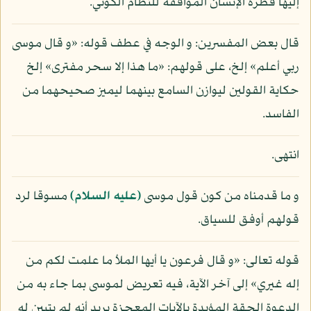
إليها فطرة الإنسان الموافقة للنظام الكوني.
قال بعض المفسرين: و الوجه في عطف قوله: «و قال موسى
ربي أعلم» إلخ، على قولهم: «ما هذا إلا سحر مفترى» إلخ
حكاية القولين ليوازن السامع بينهما ليميز صحيحهما من
الفاسد.
انتهى.
و ما قدمناه من كون قول موسى
(عليه السلام)
مسوقا لرد
قولهم أوفق للسياق.
قوله تعالى: «و قال فرعون يا أيها الملأ ما علمت لكم من
إله غيري» إلى آخر الآية، فيه تعريض لموسى بما جاء به من
الدعوة الحقة المؤيدة بالآيات المعجزة يريد أنه لم يتبين له