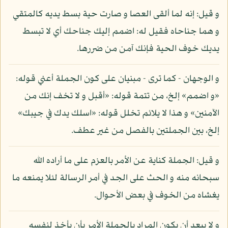
و قيل: إنه لما ألقى العصا و صارت حية بسط يديه كالمتقي
و هما جناحاه فقيل له: اضمم إليك جناحك أي لا تبسط
يديك خوف الحية فإنك آمن من ضررها.
و الوجهان - كما ترى - مبنيان على كون الجملة أعني قوله:
«و اضمم» إلخ، من تتمة قوله: «أقبل و لا تخف إنك من
الآمنين» و هذا لا يلائم تخلل قوله: «اسلك يدك في جيبك»
إلخ، بين الجملتين بالفصل من غير عطف.
و قيل: الجملة كناية عن الأمر بالعزم على ما أراده الله
سبحانه منه و الحث على الجد في أمر الرسالة لئلا يمنعه ما
يغشاه من الخوف في بعض الأحوال.
و لا يبعد أن يكون المراد بالجملة الأمر بأن يأخذ لنفسه