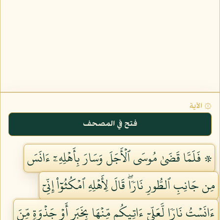
۞ الآية
فتح في المصحف
۞ فَلَمَّا قَضَىٰ مُوسَى ٱلۡأَجَلَ وَسَارَ بِأَهۡلِهِۦٓ ءَانَسَ
مِن جَانِبِ ٱلطُّورِ نَارٗاۖ قَالَ لِأَهۡلِهِ ٱمۡكُثُوٓاْ إِنِّيٓ
ءَانَسۡتُ نَارٗا لَّعَلِّيٓ ءَاتِيكُم مِّنۡهَا بِخَبَرٍ أَوۡ جَذۡوَةٖ مِّنَ