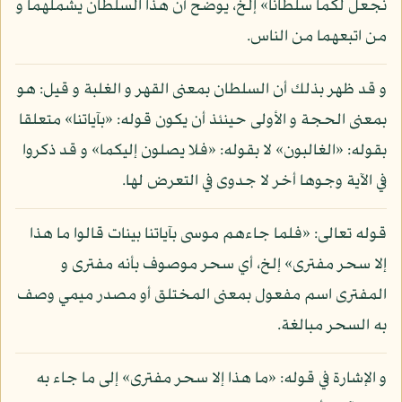
نجعل لكما سلطانا» إلخ، يوضح أن هذا السلطان يشملهما و
من اتبعهما من الناس.
و قد ظهر بذلك أن السلطان بمعنى القهر و الغلبة و قيل: هو
بمعنى الحجة و الأولى حينئذ أن يكون قوله: «بآياتنا» متعلقا
بقوله: «الغالبون» لا بقوله: «فلا يصلون إليكما» و قد ذكروا
في الآية وجوها أخر لا جدوى في التعرض لها.
قوله تعالى: «فلما جاءهم موسى بآياتنا بينات قالوا ما هذا
إلا سحر مفترى» إلخ، أي سحر موصوف بأنه مفترى و
المفترى اسم مفعول بمعنى المختلق أو مصدر ميمي وصف
به السحر مبالغة.
و الإشارة في قوله: «ما هذا إلا سحر مفترى» إلى ما جاء به