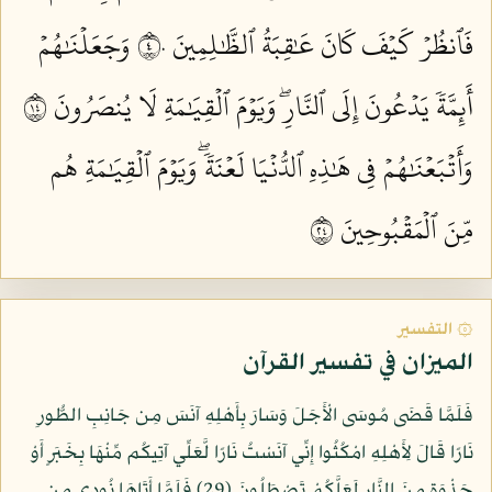
فَٱنظُرۡ كَيۡفَ كَانَ عَٰقِبَةُ ٱلظَّٰلِمِينَ ٤٠
وَجَعَلۡنَٰهُمۡ
أَئِمَّةٗ يَدۡعُونَ إِلَى ٱلنَّارِۖ وَيَوۡمَ ٱلۡقِيَٰمَةِ لَا يُنصَرُونَ ٤١
وَأَتۡبَعۡنَٰهُمۡ فِي هَٰذِهِ ٱلدُّنۡيَا لَعۡنَةٗۖ وَيَوۡمَ ٱلۡقِيَٰمَةِ هُم
مِّنَ ٱلۡمَقۡبُوحِينَ ٤٢
۞ التفسير
الميزان في تفسير القرآن
فَلَمَّا قَضَى مُوسَى الْأَجَلَ وَسَارَ بِأَهْلِهِ آنَسَ مِن جَانِبِ الطُّورِ
نَارًا قَالَ لِأَهْلِهِ امْكُثُوا إِنِّي آنَسْتُ نَارًا لَّعَلِّي آتِيكُم مِّنْهَا بِخَبَرٍ أَوْ
جَذْوَةٍ مِنَ النَّارِ لَعَلَّكُمْ تَصْطَلُونَ (29) فَلَمَّا أَتَاهَا نُودِي مِن