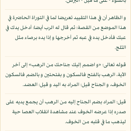
بالسوء - على ما قيل - البرص.
و الظاهر أن في هذا التقييد تعريضا لما في التوراة الحاضرة في
هذا الموضع من القصة: ثم قال له الرب أيضا: أدخل يدك في
عبك فأدخل يده في عبه ثم أخرجها و إذا يده برصاء مثل
الثلج.
قوله تعالى: «و اضمم إليك جناحك من الرهب» إلى آخر
الآية، الرهب بالفتح فالسكون و بفتحتين و بالضم فالسكون
الخوف، و الجناح قيل: المراد به اليد و قيل: العضد.
قيل: المراد بضم الجناح إليه من الرهب أن يجمع يديه على
صدره إذا عرضه الخوف عند مشاهدة انقلاب العصا حية
ليذهب ما في قلبه من الخوف.