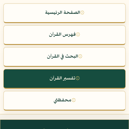
۞
الصفحة الرئيسية
۞
فهرس القرآن
۞
البحث في القرآن
۞
تفسير القرآن
۞
محفظتي