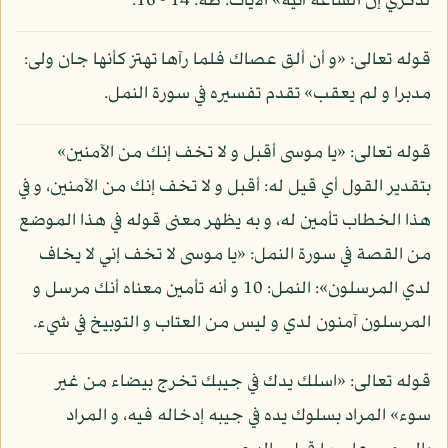
لذكري إن الساعة آتية» الآيات: طه: 14 - 16.
قوله تعالى: «و أن ألق عصاك فلما رآها تهتز كأنها جان ولى:
مدبرا و لم يعقب» تقدم تفسيره في سورة النمل.
قوله تعالى: «يا موسى أقبل و لا تخف إنك من الآمنين»
بتقدير القول أي قيل له: أقبل و لا تخف إنك من الآمنين، و في
هذا الخطاب تأمين له، و به يظهر معنى قوله في هذا الموضع
من القصة في سورة النمل: «يا موسى لا تخف إني لا يخاف
لدي المرسلون»: النمل: 10 و أنه تأمين معناه أنك مرسل و
المرسلون آمنون لدي و ليس من العتاب و التوبيخ في شيء.
قوله تعالى: «اسلك يدك في جيبك تخرج بيضاء من غير
سوء» المراد بسلوك يده في جيبه إدخاله فيه، و المراد