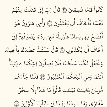
كَانُواْ قَوۡمٗا فَٰسِقِينَ ٣٢
قَالَ رَبِّ إِنِّي قَتَلۡتُ مِنۡهُمۡ
نَفۡسٗا فَأَخَافُ أَن يَقۡتُلُونِ ٣٣
وَأَخِي هَٰرُونُ هُوَ
أَفۡصَحُ مِنِّي لِسَانٗا فَأَرۡسِلۡهُ مَعِيَ رِدۡءٗا يُصَدِّقُنِيٓۖ إِنِّيٓ
أَخَافُ أَن يُكَذِّبُونِ ٣٤
قَالَ سَنَشُدُّ عَضُدَكَ بِأَخِيكَ
وَنَجۡعَلُ لَكُمَا سُلۡطَٰنٗا فَلَا يَصِلُونَ إِلَيۡكُمَا بِـَٔايَٰتِنَآۚ
أَنتُمَا وَمَنِ ٱتَّبَعَكُمَا ٱلۡغَٰلِبُونَ ٣٥
فَلَمَّا جَآءَهُم
مُّوسَىٰ بِـَٔايَٰتِنَا بَيِّنَٰتٖ قَالُواْ مَا هَٰذَآ إِلَّا سِحۡرٞ
مُّفۡتَرٗى وَمَا سَمِعۡنَا بِهَٰذَا فِيٓ ءَابَآئِنَا ٱلۡأَوَّلِينَ ٣٦