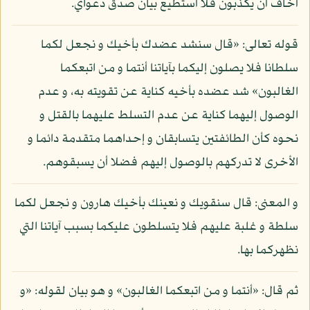
أخاف أن يكذبون فلا أستطيع بيان صدق دعواي.
قوله تعالى: «قال سنشد عضدك بأخيك و نجعل لكما
سلطانا فلا يصلون إليكما بآياتنا أنتما و من اتبعكما
الغالبون» شد عضده بأخيه كناية عن تقويته به، و عدم
الوصول إليهما كناية عن عدم التسلط عليهما بالقتل و
نحوه كأن الطائفتين يتسابقان و إحداهما متقدمة دائما و
الأخرى لا تدركهم بالوصول إليهم فضلا أن يسبقوهم.
و المعنى: قال سنقويك و نعينك بأخيك هارون و نجعل لكما
سلطة و غلبة عليهم فلا يتسلطون عليكما بسبب آياتنا التي
نظهركما بها.
ثم قال: «أنتما و من اتبعكما الغالبون» و هو بيان لقوله: «و