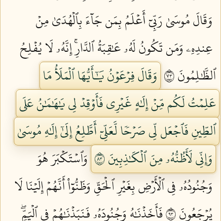
وَقَالَ مُوسَىٰ رَبِّيٓ أَعۡلَمُ بِمَن جَآءَ بِٱلۡهُدَىٰ مِنۡ
عِندِهِۦ وَمَن تَكُونُ لَهُۥ عَٰقِبَةُ ٱلدَّارِۚ إِنَّهُۥ لَا يُفۡلِحُ
ٱلظَّٰلِمُونَ ٣٧
وَقَالَ فِرۡعَوۡنُ يَٰٓأَيُّهَا ٱلۡمَلَأُ مَا
عَلِمۡتُ لَكُم مِّنۡ إِلَٰهٍ غَيۡرِي فَأَوۡقِدۡ لِي يَٰهَٰمَٰنُ عَلَى
ٱلطِّينِ فَٱجۡعَل لِّي صَرۡحٗا لَّعَلِّيٓ أَطَّلِعُ إِلَىٰٓ إِلَٰهِ مُوسَىٰ
وَإِنِّي لَأَظُنُّهُۥ مِنَ ٱلۡكَٰذِبِينَ ٣٨
وَٱسۡتَكۡبَرَ هُوَ
وَجُنُودُهُۥ فِي ٱلۡأَرۡضِ بِغَيۡرِ ٱلۡحَقِّ وَظَنُّوٓاْ أَنَّهُمۡ إِلَيۡنَا لَا
يُرۡجَعُونَ ٣٩
فَأَخَذۡنَٰهُ وَجُنُودَهُۥ فَنَبَذۡنَٰهُمۡ فِي ٱلۡيَمِّۖ