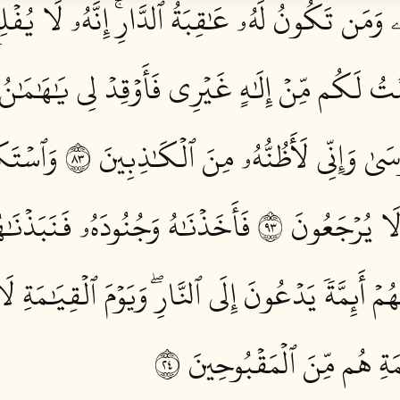
َمَن تَكُونُ لَهُۥ عَٰقِبَةُ ٱلدَّارِۚ إِنَّهُۥ لَا يُفۡلِح
ِمۡتُ لَكُم مِّنۡ إِلَٰهٍ غَيۡرِي فَأَوۡقِدۡ لِي يَٰهَٰمَٰ
ُوسَىٰ وَإِنِّي لَأَظُنُّهُۥ مِنَ ٱلۡكَٰذِبِينَ ٣٨
وَٱسۡتَكۡ
ا لَا يُرۡجَعُونَ ٣٩
فَأَخَذۡنَٰهُ وَجُنُودَهُۥ فَنَبَذۡنَٰ
ُمۡ أَئِمَّةٗ يَدۡعُونَ إِلَى ٱلنَّارِۖ وَيَوۡمَ ٱلۡقِيَٰمَةِ ل
َٰمَةِ هُم مِّنَ ٱلۡمَقۡبُوحِينَ ٤٢