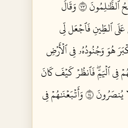
ُ ٱلظَّٰلِمُونَ ٣٧
وَقَالَ
نُ عَلَى ٱلطِّينِ فَٱجۡعَل لِّي
بَرَ هُوَ وَجُنُودُهُۥ فِي ٱلۡأَرۡضِ
هُمۡ فِي ٱلۡيَمِّۖ فَٱنظُرۡ كَيۡفَ كَانَ
َا يُنصَرُونَ ٤١
وَأَتۡبَعۡنَٰهُمۡ فِي