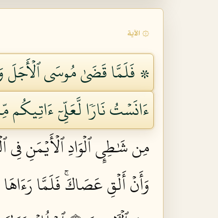
۞ الآية
۞ فَلَمَّا قَضَىٰ مُوسَى ٱلۡأَجَلَ وَسَا
ءَانَسۡتُ نَارٗا لَّعَلِّيٓ ءَاتِيكُم مِّنۡ
مِن شَٰطِيِٕ ٱلۡوَادِ ٱلۡأَيۡمَنِ فِي ٱلۡبُ
وَأَنۡ أَلۡقِ عَصَاكَۚ فَلَمَّا رَءَاهَا تَه