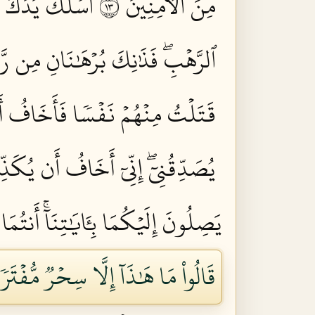
مِنَ ٱلۡأٓمِنِينَ ٣١
ٱسۡلُكۡ يَدَكَ ف
ٱلرَّهۡبِۖ فَذَٰنِكَ بُرۡهَٰنَانِ مِن رَّبِّك
قَتَلۡتُ مِنۡهُمۡ نَفۡسٗا فَأَخَافُ أَن
يُصَدِّقُنِيٓۖ إِنِّيٓ أَخَافُ أَن يُكَذِّب
يَصِلُونَ إِلَيۡكُمَا بِـَٔايَٰتِنَآۚ أَنتُمَ
قَالُواْ مَا هَٰذَآ إِلَّا سِحۡرٞ مُّفۡتَرٗى