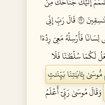
ضۡمُمۡ إِلَيۡكَ جَنَاحَكَ مِنَ
َٰسِقِينَ ٣٢
قَالَ رَبِّ إِنِّي
لِسَانٗا فَأَرۡسِلۡهُ مَعِيَ رِدۡءٗا
لُ لَكُمَا سُلۡطَٰنٗا فَلَا
مُّوسَىٰ بِـَٔايَٰتِنَا بَيِّنَٰتٖ
وَقَالَ مُوسَىٰ رَبِّيٓ أَعۡلَمُ