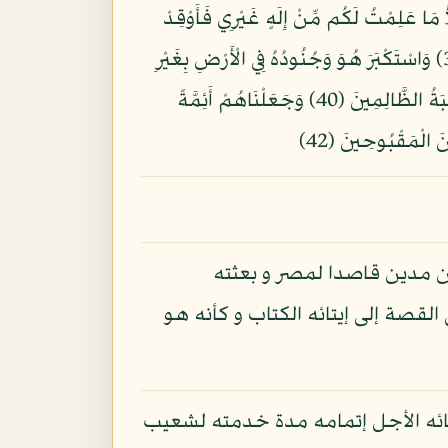
 الظَّالِمُونَ (37) وَقَالَ فِرْعَوْنُ يَا أَيُّهَا الْمَلَأُ مَا عَلِمْتُ لَكُم مِّنْ إِلَهٍ غَيْرِي فَأَوْقِدْ
لِي يَا هَامَانُ عَلَى الطِّينِ فَاجْعَل لِّي صَرْحًا لَّعَلِّي أَطَّلِعُ إِلَى إِلَهِ مُوسَى وَإِنِّي لَأَظُنُّهُ مِنَ الْكَاذِبِينَ (38) وَاسْتَكْبَرَ هُوَ وَجُنُودُهُ فِي الْأَرْضِ بِغَيْرِ
الْحَقِّ وَظَنُّوا أَنَّهُمْ إِلَيْنَا لَا يُرْجَعُونَ (39) فَأَخَذْنَاهُ وَجُنُودَهُ فَنَبَذْنَاهُمْ فِي الْيَمِّ فَانظُرْ كَيْفَ كَانَ عَاقِبَةُ الظَّالِمِينَ (40) وَجَعَلْنَاهُمْ أَئِمَّةً
 مدين قاصدا لمصر و بعثته
 القصة إلى إيتائه الكتاب و كأنه هو
ضائه الأجل إتمامه مدة خدمته لشعيب