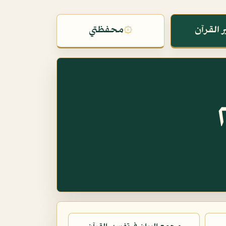
 القرآن
۞
محفظتي