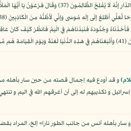
بِالْهُدَى مِنْ عِندِهِ وَمَن تَكُونُ لَهُ عَاقِبَةُ الدَّارِ إِنَّهُ لَا يُفْلِحُ
وحِينَ (42)
ام)
و قد أودع فيه إجمال قصته من حين سار بأهله من
سرائيل و تكذيبهم له إلى أن أغرقهم الله في اليم و تنتهي
 سار بأهله آنس من جانب الطور نارا» إلخ، المراد بق