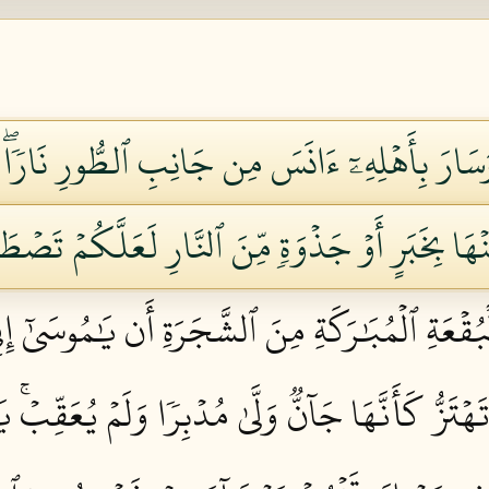
رَ بِأَهۡلِهِۦٓ ءَانَسَ مِن جَانِبِ ٱلطُّورِ نَارٗاۖ قَالَ 
هَا بِخَبَرٍ أَوۡ جَذۡوَةٖ مِّنَ ٱلنَّارِ لَعَلَّكُمۡ تَصۡطَل
قۡعَةِ ٱلۡمُبَٰرَكَةِ مِنَ ٱلشَّجَرَةِ أَن يَٰمُوسَىٰٓ إِنِّيٓ 
ۡتَزُّ كَأَنَّهَا جَآنّٞ وَلَّىٰ مُدۡبِرٗا وَلَمۡ يُعَقِّبۡۚ ي