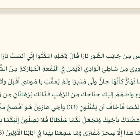
 مِن جَانِبِ الطُّورِ نَارًا قَالَ لِأَهْلِهِ امْكُثُوا إِنِّي آنَسْتُ نَارًا لَّع
طَلُونَ (29) فَلَمَّا أَتَاهَا نُودِي مِن شَاطِئِ الْوَادِي الْأَيْمَنِ فِي الْبُقْعَةِ الْمُبَارَكَةِ 
 وَاضْمُمْ إِلَيْكَ جَنَاحَكَ مِنَ الرَّهْبِ فَذَانِكَ بُرْهَانَانِ مِن رَّبِّكَ
فَاسِقِينَ (32) قَالَ رَبِّ إِنِّي قَتَلْتُ مِنْهُمْ نَفْسًا فَأَخَافُ أَن يَقْت