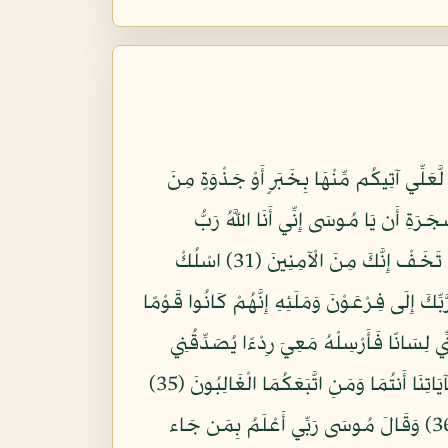
َلِّي آتِيكُم مِّنْهَا بِخَبَرٍ أَوْ جَذْوَةٍ مِنَ
مِنَ الشَّجَرَةِ أَن يَا مُوسَى إِنِّي أَنَا اللَّهُ رَبُّ
الْعَالَمِينَ (30) وَأَنْ أَلْقِ عَصَاكَ فَلَمَّا رَآهَا تَهْتَزُّ كَأَنَّهَا جَانٌّ وَلَّى مُدْبِرًا وَلَمْ يُعَقِّبْ يَا مُوسَى أَقْبِلْ وَلَا تَخَفْ إِنَّكَ مِنَ الْآمِنِينَ (31) اسْلُكْ
 إِلَى فِرْعَوْنَ وَمَلَئِهِ إِنَّهُمْ كَانُوا قَوْمًا
ُلُونِ (33) وَأَخِي هَارُونُ هُوَ أَفْصَحُ مِنِّي لِسَانًا فَأَرْسِلْهُ مَعِيَ رِدْءًا يُصَدِّقُنِي
إِنِّي أَخَافُ أَن يُكَذِّبُونِ (34) قَالَ سَنَشُدُّ عَضُدَكَ بِأَخِيكَ وَنَجْعَلُ لَكُمَا سُلْطَانًا فَلَا يَصِلُونَ إِلَيْكُمَا بِآيَاتِنَا أَنتُمَا وَمَنِ اتَّبَعَكُمَا الْغَالِبُونَ (35)
فَلَمَّا جَاءهُم مُّوسَى بِآيَاتِنَا بَيِّنَاتٍ قَالُوا مَا هَذَا إِلَّا سِحْرٌ مُّفْتَرًى وَمَا سَمِعْنَا بِهَذَا فِي آبَائِنَا الْأَوَّلِينَ (36) وَقَالَ مُوسَى رَبِّي أَعْلَمُ بِمَن جَاء