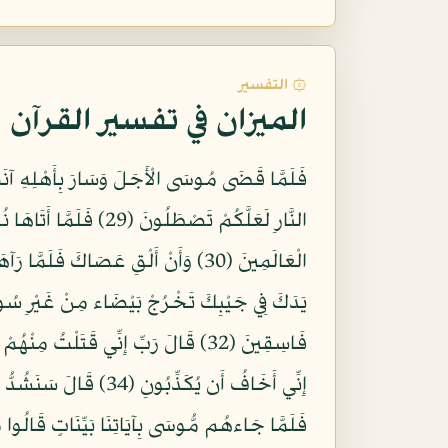
۞ التفسير
الميزان في تفسير القرآن
فَلَمَّا قَضَى مُوسَى الْأَجَلَ وَسَارَ بِأَهْلِهِ آنَسَ
النَّارِ لَعَلَّكُمْ تَصْ
يَدَكَ فِي جَيْبِكَ تَخْرُجْ بَيْضَاء مِنْ غَيْرِ سُوءٍ