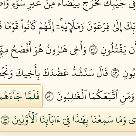
ِي جَيۡبِكَ تَخۡرُجۡ بَيۡضَآءَ مِنۡ غَيۡرِ سُوٓءٖ وَٱ
َ إِلَىٰ فِرۡعَوۡنَ وَمَلَإِيْهِۦٓۚ إِنَّهُمۡ كَانُواْ قَوۡمٗا ف
 يَقۡتُلُونِ ٣٣
وَأَخِي هَٰرُونُ هُوَ أَفۡصَحُ مِنِّي 
ُونِ ٣٤
قَالَ سَنَشُدُّ عَضُدَكَ بِأَخِيكَ وَنَجۡعَ
ا وَمَنِ ٱتَّبَعَكُمَا ٱلۡغَٰلِبُونَ ٣٥
فَلَمَّا جَآءَهُم 
 وَمَا سَمِعۡنَا بِهَٰذَا فِيٓ ءَابَآئِنَا ٱلۡأَوَّلِينَ ٣٦