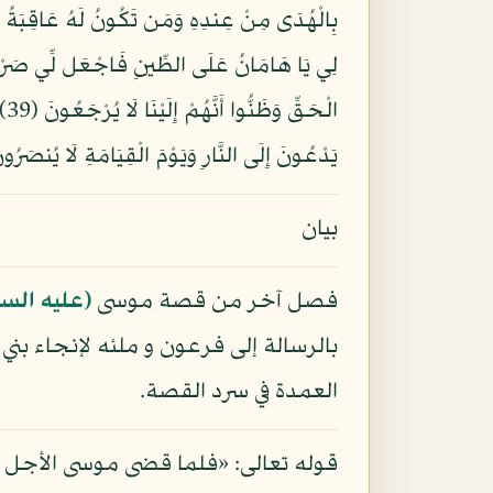
يَدْعُونَ إِلَى النَّارِ وَيَوْمَ الْقِيَامَةِ لَا يُنصَرُونَ (41) وَأَتْبَعْنَاهُمْ فِي هَذِهِ الدُّنْيَا لَعْنَةً وَيَوْمَ الْقِيَامَةِ هُم مِّنَ الْمَقْبُ
بيان
فصل آخر من قصة موسى
(عليه السل
بالرسالة إلى فرعون و ملئه لإنجاء بني إ
العمدة في سرد القصة.
قوله تعالى: «فلما قضى موسى الأجل و