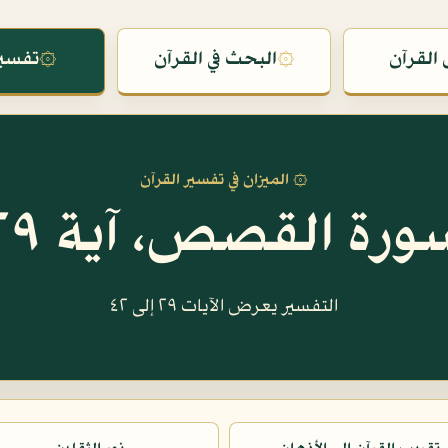
القرآن
۞
البحث في القرآن
۞
تفسير
۞ الميزان في تفسير القرآن
ورة القصص، آية ٢٩
التفسير يعرض الآيات ٢٩ إلى ٤٢