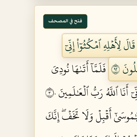
فتح في المصحف
لِأَهۡلِهِ ٱمۡكُثُوٓاْ إِنِّيٓ
ُونَ ٢٩
فَلَمَّآ أَتَىٰهَا نُودِيَ
أَنَا ٱللَّهُ رَبُّ ٱلۡعَٰلَمِينَ ٣٠
َٰمُوسَىٰٓ أَقۡبِلۡ وَلَا تَخَفۡۖ إِنَّكَ