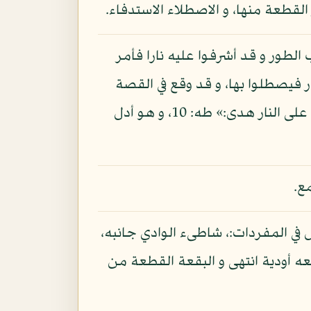
 القطعة منها، و الاصطلاء الاستدفاء.
الطور و قد أشرفوا عليه نارا فأمر
 فيصطلوا بها، و قد وقع في القصة
من سورة طه موضع قوله: «لعلي آتيكم منها بخبر» إلخ قوله: «لعلي آتيكم منها بقبس أو أجد على النار هدى:» طه: 10، و هو أدل
ع.
 في المفردات:، شاطىء الوادي جانبه،
ه أودية انتهى و البقعة القطعة من