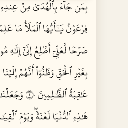
بِمَن جَآءَ بِٱلۡهُدَىٰ مِنۡ عِندِهِۦ و
فِرۡعَوۡنُ يَٰٓأَيُّهَا ٱلۡمَلَأُ مَا عَل
صَرۡحٗا لَّعَلِّيٓ أَطَّلِعُ إِلَىٰٓ إِلَٰهِ م
بِغَيۡرِ ٱلۡحَقِّ وَظَنُّوٓاْ أَنَّهُمۡ إِلَيۡنَ
عَٰقِبَةُ ٱلظَّٰلِمِينَ ٤٠
وَجَعَلۡنَٰه
هَٰذِهِ ٱلدُّنۡيَا لَعۡنَةٗۖ وَيَوۡمَ ٱلۡقِي