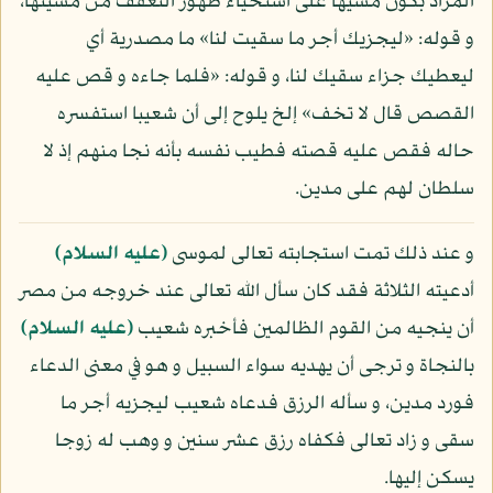
المراد بكون مشيها على استحياء ظهور التعفف من مشيتها،
و قوله: «ليجزيك أجر ما سقيت لنا» ما مصدرية أي
ليعطيك جزاء سقيك لنا، و قوله: «فلما جاءه و قص عليه
القصص قال لا تخف» إلخ يلوح إلى أن شعيبا استفسره
حاله فقص عليه قصته فطيب نفسه بأنه نجا منهم إذ لا
سلطان لهم على مدين.
و عند ذلك تمت استجابته تعالى لموسى
(عليه السلام)
أدعيته الثلاثة فقد كان سأل الله تعالى عند خروجه من مصر
أن ينجيه من القوم الظالمين فأخبره شعيب
(عليه السلام)
بالنجاة و ترجى أن يهديه سواء السبيل و هو في معنى الدعاء
فورد مدين، و سأله الرزق فدعاه شعيب ليجزيه أجر ما
سقى و زاد تعالى فكفاه رزق عشر سنين و وهب له زوجا
يسكن إليها.