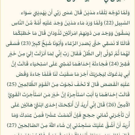
وَلَمَّا تَوَجَّهَ تِلْقَاء مَدْيَنَ قَالَ عَسَى رَبِّي أَن يَهْدِيَنِي سَوَاء
السَّبِيلِ (22) وَلَمَّا وَرَدَ مَاء مَدْيَنَ وَجَدَ عَلَيْهِ أُمَّةً مِّنَ النَّاسِ
يَسْقُونَ وَوَجَدَ مِن دُونِهِمُ امْرَأتَيْنِ تَذُودَانِ قَالَ مَا خَطْبُكُمَا
قَالَتَا لَا نَسْقِي حَتَّى يُصْدِرَ الرِّعَاء وَأَبُونَا شَيْخٌ كَبِيرٌ (23) فَسَقَى
لَهُمَا ثُمَّ تَوَلَّى إِلَى الظِّلِّ فَقَالَ رَبِّ إِنِّي لِمَا أَنزَلْتَ إِلَيَّ مِنْ خَيْرٍ
فَقِيرٌ (24) فَجَاءتْهُ إِحْدَاهُمَا تَمْشِي عَلَى اسْتِحْيَاء قَالَتْ إِنَّ
أَبِي يَدْعُوكَ لِيَجْزِيَكَ أَجْرَ مَا سَقَيْتَ لَنَا فَلَمَّا جَاءهُ وَقَصَّ
عَلَيْهِ الْقَصَصَ قَالَ لَا تَخَفْ نَجَوْتَ مِنَ الْقَوْمِ الظَّالِمِينَ (25)
قَالَتْ إِحْدَاهُمَا يَا أَبَتِ اسْتَأْجِرْهُ إِنَّ خَيْرَ مَنِ اسْتَأْجَرْتَ الْقَوِيُّ
الْأَمِينُ (26) قَالَ إِنِّي أُرِيدُ أَنْ أُنكِحَكَ إِحْدَى ابْنَتَيَّ هَاتَيْنِ عَلَى
أَن تَأْجُرَنِي ثَمَانِيَ حِجَجٍ فَإِنْ أَتْمَمْتَ عَشْرًا فَمِنْ عِندِكَ وَمَا
أُرِيدُ أَنْ أَشُقَّ عَلَيْكَ سَتَجِدُنِي إِن شَاء اللَّهُ مِنَ الصَّالِحِينَ (27)