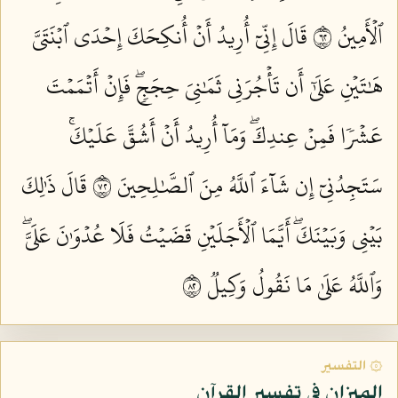
ٱلۡأَمِينُ ٢٦
قَالَ إِنِّيٓ أُرِيدُ أَنۡ أُنكِحَكَ إِحۡدَى ٱبۡنَتَيَّ
هَٰتَيۡنِ عَلَىٰٓ أَن تَأۡجُرَنِي ثَمَٰنِيَ حِجَجٖۖ فَإِنۡ أَتۡمَمۡتَ
عَشۡرٗا فَمِنۡ عِندِكَۖ وَمَآ أُرِيدُ أَنۡ أَشُقَّ عَلَيۡكَۚ
سَتَجِدُنِيٓ إِن شَآءَ ٱللَّهُ مِنَ ٱلصَّٰلِحِينَ ٢٧
قَالَ ذَٰلِكَ
بَيۡنِي وَبَيۡنَكَۖ أَيَّمَا ٱلۡأَجَلَيۡنِ قَضَيۡتُ فَلَا عُدۡوَٰنَ عَلَيَّۖ
وَٱللَّهُ عَلَىٰ مَا نَقُولُ وَكِيلٞ ٢٨
۞ التفسير
الميزان في تفسير القرآن