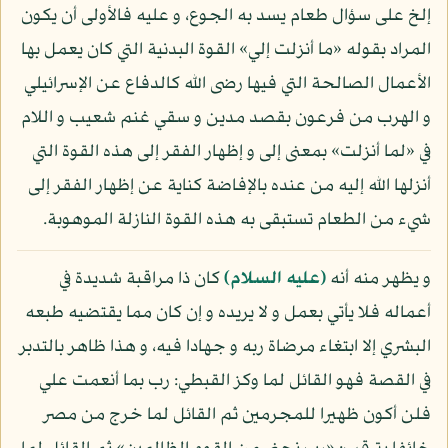
إلخ على سؤال طعام يسد به الجوع، و عليه فالأولى أن يكون
المراد بقوله «ما أنزلت إلي» القوة البدنية التي كان يعمل بها
الأعمال الصالحة التي فيها رضى الله كالدفاع عن الإسرائيلي
و الهرب من فرعون بقصد مدين و سقي غنم شعيب و اللام
في «لما أنزلت» بمعنى إلى و إظهار الفقر إلى هذه القوة التي
أنزلها الله إليه من عنده بالإفاضة كناية عن إظهار الفقر إلى
شيء من الطعام تستبقى به هذه القوة النازلة الموهوبة.
و يظهر منه أنه
(عليه السلام)
كان ذا مراقبة شديدة في
أعماله فلا يأتي بعمل و لا يريده و إن كان مما يقتضيه طبعه
البشري إلا ابتغاء مرضاة ربه و جهادا فيه، و هذا ظاهر بالتدبر
في القصة فهو القائل لما وكز القبطي: رب بما أنعمت علي
فلن أكون ظهيرا للمجرمين ثم القائل لما خرج من مصر