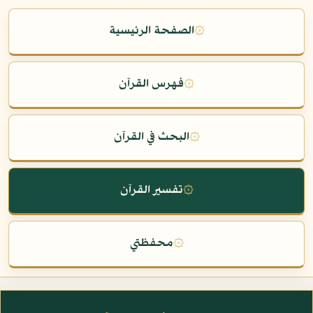
۞
الصفحة الرئيسية
۞
فهرس القرآن
۞
البحث في القرآن
۞
تفسير القرآن
۞
محفظتي