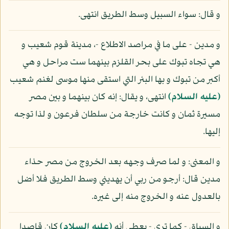
و قال: سواء السبيل وسط الطريق انتهى.
و مدين - على ما في مراصد الاطلاع -، مدينة قوم شعيب و
هي تجاه تبوك على بحر القلزم بينهما ست مراحل و هي
أكبر من تبوك و بها البئر التي استقى منها موسى لغنم شعيب
(عليه السلام)
انتهى، و يقال: إنه كان بينهما و بين مصر
مسيرة ثمان و كانت خارجة من سلطان فرعون و لذا توجه
إليها.
و المعنى: و لما صرف وجهه بعد الخروج من مصر حذاء
مدين قال: أرجو من ربي أن يهديني وسط الطريق فلا أضل
بالعدول عنه و الخروج منه إلى غيره.
و السياق - كما ترى - يعطي أنه
(عليه السلام)
كان قاصدا