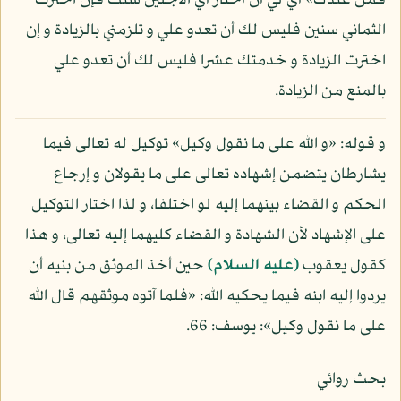
فمن عندك» أي لي أن أختار أي الأجلين شئت فإن اخترت
الثماني سنين فليس لك أن تعدو علي و تلزمني بالزيادة و إن
اخترت الزيادة و خدمتك عشرا فليس لك أن تعدو علي
بالمنع من الزيادة.
و قوله: «و الله على ما نقول وكيل» توكيل له تعالى فيما
يشارطان يتضمن إشهاده تعالى على ما يقولان و إرجاع
الحكم و القضاء بينهما إليه لو اختلفا، و لذا اختار التوكيل
على الإشهاد لأن الشهادة و القضاء كليهما إليه تعالى، و هذا
كقول يعقوب
(عليه السلام)
حين أخذ الموثق من بنيه أن
يردوا إليه ابنه فيما يحكيه الله: «فلما آتوه موثقهم قال الله
على ما نقول وكيل»: يوسف: 66.
بحث روائي