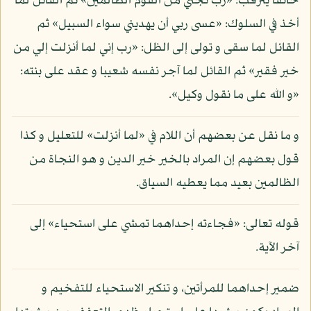
خائفا يترقب: «رب نجني من القوم الظالمين» ثم القائل لما
أخذ في السلوك: «عسى ربي أن يهديني سواء السبيل» ثم
القائل لما سقى و تولى إلى الظل: «رب إني لما أنزلت إلي من
خير فقير» ثم القائل لما آجر نفسه شعيبا و عقد على بنته:
«و الله على ما نقول وكيل».
و ما نقل عن بعضهم أن اللام في «لما أنزلت» للتعليل و كذا
قول بعضهم إن المراد بالخير خير الدين و هو النجاة من
الظالمين بعيد مما يعطيه السياق.
قوله تعالى: «فجاءته إحداهما تمشي على استحياء» إلى
آخر الآية.
ضمير إحداهما للمرأتين، و تنكير الاستحياء للتفخيم و