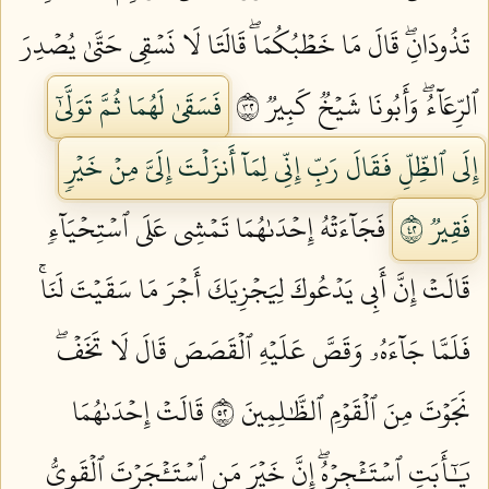
تَذُودَانِۖ قَالَ مَا خَطۡبُكُمَاۖ قَالَتَا لَا نَسۡقِي حَتَّىٰ يُصۡدِرَ
ٱلرِّعَآءُۖ وَأَبُونَا شَيۡخٞ كَبِيرٞ ٢٣
فَسَقَىٰ لَهُمَا ثُمَّ تَوَلَّىٰٓ
إِلَى ٱلظِّلِّ فَقَالَ رَبِّ إِنِّي لِمَآ أَنزَلۡتَ إِلَيَّ مِنۡ خَيۡرٖ
فَقِيرٞ ٢٤
فَجَآءَتۡهُ إِحۡدَىٰهُمَا تَمۡشِي عَلَى ٱسۡتِحۡيَآءٖ
قَالَتۡ إِنَّ أَبِي يَدۡعُوكَ لِيَجۡزِيَكَ أَجۡرَ مَا سَقَيۡتَ لَنَاۚ
فَلَمَّا جَآءَهُۥ وَقَصَّ عَلَيۡهِ ٱلۡقَصَصَ قَالَ لَا تَخَفۡۖ
نَجَوۡتَ مِنَ ٱلۡقَوۡمِ ٱلظَّٰلِمِينَ ٢٥
قَالَتۡ إِحۡدَىٰهُمَا
يَٰٓأَبَتِ ٱسۡتَـٔۡجِرۡهُۖ إِنَّ خَيۡرَ مَنِ ٱسۡتَـٔۡجَرۡتَ ٱلۡقَوِيُّ