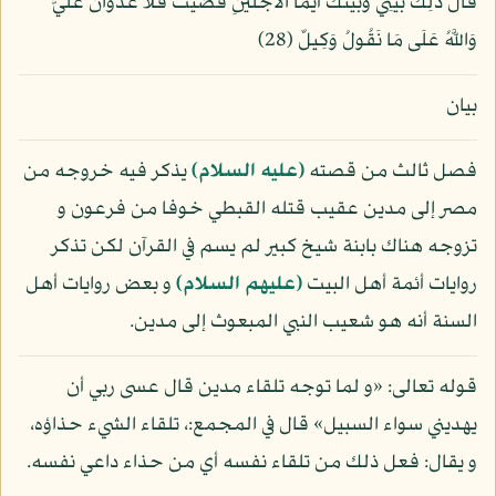
قَالَ ذَلِكَ بَيْنِي وَبَيْنَكَ أَيَّمَا الْأَجَلَيْنِ قَضَيْتُ فَلَا عُدْوَانَ عَلَيَّ
وَاللَّهُ عَلَى مَا نَقُولُ وَكِيلٌ (28)
بيان
فصل ثالث من قصته
(عليه السلام)
يذكر فيه خروجه من
مصر إلى مدين عقيب قتله القبطي خوفا من فرعون و
تزوجه هناك بابنة شيخ كبير لم يسم في القرآن لكن تذكر
روايات أئمة أهل البيت
(عليهم السلام)
و بعض روايات أهل
السنة أنه هو شعيب النبي المبعوث إلى مدين.
قوله تعالى: «و لما توجه تلقاء مدين قال عسى ربي أن
يهديني سواء السبيل» قال في المجمع:، تلقاء الشيء حذاؤه،
و يقال: فعل ذلك من تلقاء نفسه أي من حذاء داعي نفسه.