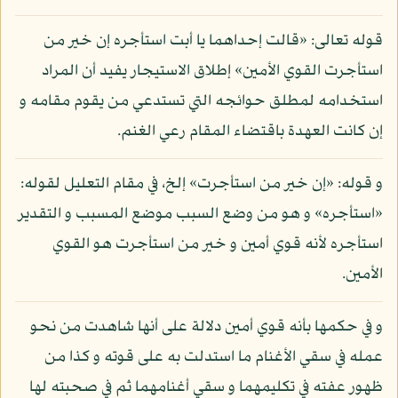
قوله تعالى: «قالت إحداهما يا أبت استأجره إن خير من
استأجرت القوي الأمين» إطلاق الاستيجار يفيد أن المراد
استخدامه لمطلق حوائجه التي تستدعي من يقوم مقامه و
إن كانت العهدة باقتضاء المقام رعي الغنم.
و قوله: «إن خير من استأجرت» إلخ، في مقام التعليل لقوله:
«استأجره» و هو من وضع السبب موضع المسبب و التقدير
استأجره لأنه قوي أمين و خير من استأجرت هو القوي
الأمين.
و في حكمها بأنه قوي أمين دلالة على أنها شاهدت من نحو
عمله في سقي الأغنام ما استدلت به على قوته و كذا من
ظهور عفته في تكليمهما و سقي أغنامهما ثم في صحبته لها