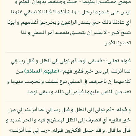
موسى مستفسرا عنهما - حيث وجدهما تذودان الغنم و
ليس على غنمهما رجل -: ما شأنكما؟ قالتا لا نسقي غنمنا
أي عادتنا ذلك حتى يصدر الراعون و يخرجوا أغنامهم و أبونا
شيخ كبير - لا يقدر أن يتصدى بنفسه أمر السقي و لذا
تصدينا الأمر.
قوله تعالى: «فسقى لهما ثم تولى إلى الظل و قال رب إني
لما أنزلت إلي من خير فقير فهم»
(عليهم السلام)
من
كلامهما أن تأخرهما في السقي نوع تعفف و تحجب منهما و
تعد من الناس عليهما فبادر إلى ذلك و سقى لهما.
و قوله: «ثم تولى إلى الظل و قال رب إني لما أنزلت إلي من
خير فقير» أي انصرف إلى الظل ليستريح فيه و الحر شديد و
قال ما قال، و قد حمل الأكثرون قوله: «رب إني لما أنزلت»