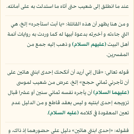
عند ما انطلق إلى شعيب حتى أتاه ما استدلت به على أمانته.
و من هنا يظهر أن هذه القائلة: «يا أبت استأجره» إلخ، هي
التي جاءته و أخبرته بدعوة أبيها له كما وردت به روايات أئمة
أهل البيت
(عليهم السلام)
و ذهب إليه جمع من
المفسرين.
قوله تعالى: «قال إني أريد أن أنكحك إحدى ابنتي هاتين على
أن تأجرني ثماني حجج» إلخ، عرض من شعيب لموسى
(عليهما السلام)
أن يأجره نفسه ثماني سنين أو عشرا قبال
تزويجه إحدى ابنتيه و ليس بعقد قاطع و من الدليل عدم
تعين المعقودة في كلامه
(عليه السلام)
.
فقوله: «إحدى ابنتي هاتين» دليل على حضورهما إذ ذاك، و