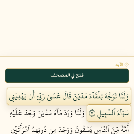
۞ الآية
فتح في المصحف
وَلَمَّا تَوَجَّهَ تِلۡقَآءَ مَدۡيَنَ قَالَ عَسَىٰ رَبِّيٓ أَن يَهۡدِيَنِي
سَوَآءَ ٱلسَّبِيلِ ٢٢
وَلَمَّا وَرَدَ مَآءَ مَدۡيَنَ وَجَدَ عَلَيۡهِ
أُمَّةٗ مِّنَ ٱلنَّاسِ يَسۡقُونَ وَوَجَدَ مِن دُونِهِمُ ٱمۡرَأَتَيۡنِ