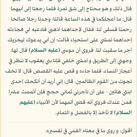
قال ذلك و هو محتاج إلى شق تمرة فلما رجعتا إلى أبيهما
قال: ما أعجلكما في هذه الساعة قالتا: وجدنا رجلا صالحا
رحمنا فسقى لنا. فقال لإحداهما اذهبي فادعيه لي فجاءته
إحداهما تمشي على استحياء قالت: إن أبي يدعوك ليجزيك
أجر ما سقيت لنا. فروي أن موسى
(عليه السلام)
قال لها:
وجهني إلى الطريق و امشي خلفي فإنا بني يعقوب لا ننظر في
أعجاز النساء، فلما جاءه و قص عليه القصص قال: لا تخف
نجوت من القوم الظالمين. قال: إني أريد أن أنكحك إحدى
ابنتي هاتين - على أن تأجرني ثماني حجج فإن أتممت عشرا
فمن عندك فروي أنه قضى أتمهما لأن الأنبياء
(عليهم
السلام)
لا تأخذ إلا بالفضل و التمام.
أقول: و روى ما في معناه القمي في تفسيره.