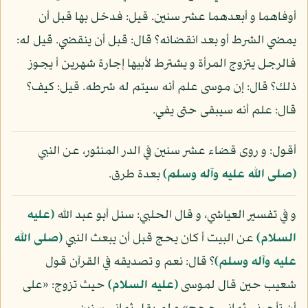
أوفاهما و أبعدهما عشر سنين. قيل: فدخل بها قبل أن
يمضي الشرط أو بعد انقضائه؟ قال: قبل أن ينقضي. قيل له:
فالرجل يتزوج المرأة و يشترط لأبيها إجارة شهرين أ يجوز
ذلك؟ قال: إن موسى علم أنه سيتم له شرطه. قيل: كيف؟
قال: علم أنه سيبقى حتى يفي.
أقول: و روى قضاء عشر سنين في الدر المنثور، عن النبي
(صلى الله عليه وآله وسلم)
بعدة طرق.
و في تفسير العياشي، و قال الحلبي: سئل أبو عبد الله
(عليه
السلام)
عن البيت أ كان يحج قبل أن يبعث النبي
(صلى الله
عليه وآله وسلم)
؟ قال: نعم و تصديقه في القرآن قول
شعيب حين قال لموسى
(عليه السلام)
حيث تزوج: «على