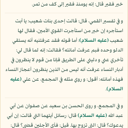
خير فقير قال: إنه يومئذ فقير إلى كف من تمر.
و في تفسير القمي، قال: قالت إحدى بنات شعيب: يا أبت
استأجره إن خير من استأجرت القوي الأمين، فقال لها
شعيب
(عليه السلام)
: أما قوته فقد عرفتنيه أنه يستقي
الدلو وحده فبم عرفت أمانته؟ فقالت: إنه لما قال لي:
تأخري عني و دليني على الطريق فإنا من قوم لا ينظرون في
أدبار النساء عرفت أنه ليس من الذين ينظرون أعجاز النساء
فهذه أمانته: أقول: و روي مثله في المجمع، عن علي
(عليه
السلام)
.
و في المجمع، و روى الحسن بن سعيد عن صفوان عن أبي
عبد الله
(عليه السلام)
قال: رسائل أيتهما التي قالت: إن أبي
يدعوك؟ قال: التي تزوج بها. قيل: فأي الأجلين قضى؟ قال: