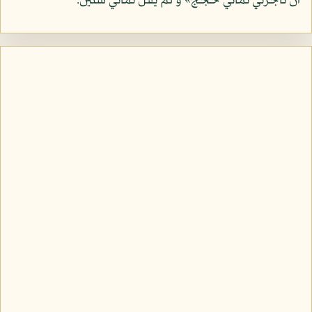
أن تأجرني ثماني حجج» و لم يقل ثماني سنين.