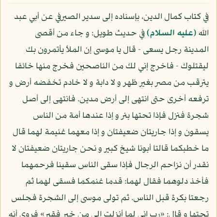
في كتاب كمال الدين، بإسناده إلى سدير الصيرفي عن أبي عبد
الله
(عليه السلام)
في حديث طويل: و جاء من أقصى
المدينة رجل يسعى - قال يا موسى إن الملأ يأتمرون بك
ليقتلوك - فاخرج إني لك من الناصحين فخرج منها خائفا
يترقب من مصر بغير ظهر و لا دابة و لا خادم تخفضه أرض و
ترفعه أخرى حتى انتهى إلى أرض مدين. فانتهى إلى أصل
شجرة فنزل فإذا تحتها بئر و إذا عندها أمة من الناس
يسقون و إذا جاريتان ضعيفتان و إذا معهما غنيمة لهما قال
ما خطبكما قالتا أبونا شيخ كبير و نحن جاريتان ضعيفتان لا
نقدر أن نزاحم الرجال فإذا سقى الناس سقينا فرحمهما
فأخذ دلوهما فقال لهما: قدما غنمكما فسقى لهما ثم
رجعتا بكرة قبل الناس. ثم تولى موسى إلى الشجرة فجلس
تحتها و قال: «رب إني لما أنزلت إلي من خير فقير» فروي أنه