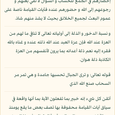
إحضارهم في الجمع للحساب و السؤال لا نفي بعثهم و
رجوعهم إلى الله و حضورهم عنده فآيات القيامة ناصة على
عموم البعث لجميع الخلائق بحيث لا يشذ منهم شاذ.
و نسبة الدخور و الذلة إلى أوليائه تعالى لا تنافي ما لهم من
العزة عند الله فإن عزة العبد عند الله ذلته عنده و غناه بالله
فقره إليه نعم ذلة أعدائه بما يرون لأنفسهم من العزة
الكاذبة ذلة هوان.
قوله تعالى: و ترى الجبال تحسبها جامدة و هي تمر مر
السحاب صنع الله الذي
أتقن كل شيء إنه خبير بما تفعلون الآية بما أنها واقعة في
سياق آيات القيامة محفوفة بها تصف بعض ما يقع يومئذ