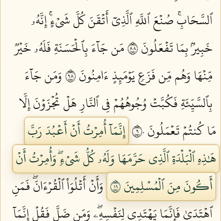
ٱلسَّحَابِۚ صُنۡعَ ٱللَّهِ ٱلَّذِيٓ أَتۡقَنَ كُلَّ شَيۡءٍۚ إِنَّهُۥ
خَبِيرُۢ بِمَا تَفۡعَلُونَ ٨٨
مَن جَآءَ بِٱلۡحَسَنَةِ فَلَهُۥ خَيۡرٞ
مِّنۡهَا وَهُم مِّن فَزَعٖ يَوۡمَئِذٍ ءَامِنُونَ ٨٩
وَمَن جَآءَ
بِٱلسَّيِّئَةِ فَكُبَّتۡ وُجُوهُهُمۡ فِي ٱلنَّارِ هَلۡ تُجۡزَوۡنَ إِلَّا
مَا كُنتُمۡ تَعۡمَلُونَ ٩٠
إِنَّمَآ أُمِرۡتُ أَنۡ أَعۡبُدَ رَبَّ
هَٰذِهِ ٱلۡبَلۡدَةِ ٱلَّذِي حَرَّمَهَا وَلَهُۥ كُلُّ شَيۡءٖۖ وَأُمِرۡتُ أَنۡ
أَكُونَ مِنَ ٱلۡمُسۡلِمِينَ ٩١
وَأَنۡ أَتۡلُوَاْ ٱلۡقُرۡءَانَۖ فَمَنِ
ٱهۡتَدَىٰ فَإِنَّمَا يَهۡتَدِي لِنَفۡسِهِۦۖ وَمَن ضَلَّ فَقُلۡ إِنَّمَآ