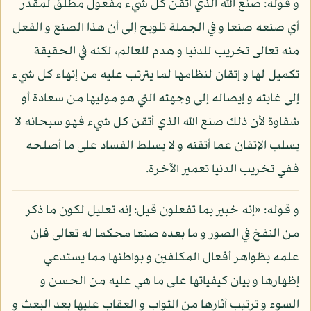
و قوله: صنع الله الذي أتقن كل شيء مفعول مطلق لمقدر
أي صنعه صنعا و في الجملة تلويح إلى أن هذا الصنع و الفعل
منه تعالى تخريب للدنيا و هدم للعالم، لكنه في الحقيقة
تكميل لها و إتقان لنظامها لما يترتب عليه من إنهاء كل شيء
إلى غايته و إيصاله إلى وجهته التي هو موليها من سعادة أو
شقاوة لأن ذلك صنع الله الذي أتقن كل شيء فهو سبحانه لا
يسلب الإتقان عما أتقنه و لا يسلط الفساد على ما أصلحه
ففي تخريب الدنيا تعمير الآخرة.
و قوله: «إنه خبير بما تفعلون قيل: إنه تعليل لكون ما ذكر
من النفخ في الصور و ما بعده صنعا محكما له تعالى فإن
علمه بظواهر أفعال المكلفين و بواطنها مما يستدعي
إظهارها و بيان كيفياتها على ما هي عليه من الحسن و
السوء و ترتيب آثارها من الثواب و العقاب عليها بعد البعث و