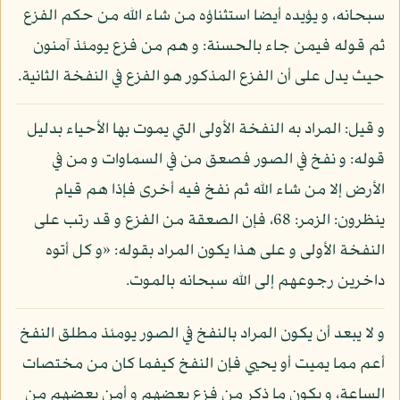
سبحانه، و يؤيده أيضا استثناؤه من شاء الله من حكم الفزع
ثم قوله فيمن جاء بالحسنة: و هم من فزع يومئذ آمنون
حيث يدل على أن الفزع المذكور هو الفزع في النفخة الثانية.
و قيل: المراد به النفخة الأولى التي يموت بها الأحياء بدليل
قوله: و نفخ في الصور فصعق من في السماوات و من في
الأرض إلا من شاء الله ثم نفخ فيه أخرى فإذا هم قيام
ينظرون: الزمر: 68، فإن الصعقة من الفزع و قد رتب على
النفخة الأولى و على هذا يكون المراد بقوله: «و كل أتوه
داخرين رجوعهم إلى الله سبحانه بالموت.
و لا يبعد أن يكون المراد بالنفخ في الصور يومئذ مطلق النفخ
أعم مما يميت أو يحيي فإن النفخ كيفما كان من مختصات
الساعة، و يكون ما ذكر من فزع بعضهم و أمن بعضهم من