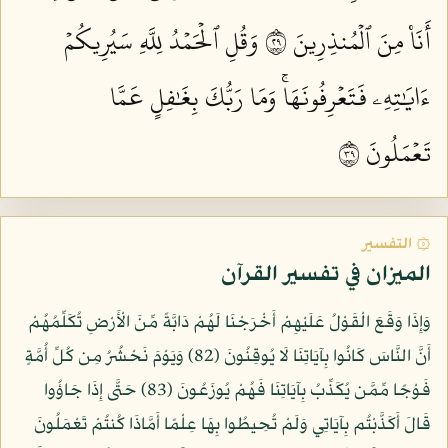
أَنَا۠ مِنَ ٱلۡمُنذِرِينَ ٩٢
وَقُلِ ٱلۡحَمۡدُ لِلَّهِ سَيُرِيكُمۡ
ءَايَٰتِهِۦ فَتَعۡرِفُونَهَاۚ وَمَا رَبُّكَ بِغَٰفِلٍ عَمَّا
تَعۡمَلُونَ ٩٣
۞ التفسير
الميزان في تفسير القرآن
وَإِذَا وَقَعَ الْقَوْلُ عَلَيْهِمْ أَخْرَجْنَا لَهُمْ دَابَّةً مِّنَ الْأَرْضِ تُكَلِّمُهُمْ
أَنَّ النَّاسَ كَانُوا بِآيَاتِنَا لَا يُوقِنُونَ (82) وَيَوْمَ نَحْشُرُ مِن كُلِّ أُمَّةٍ
فَوْجًا مِّمَّن يُكَذِّبُ بِآيَاتِنَا فَهُمْ يُوزَعُونَ (83) حَتَّى إِذَا جَاؤُوا
قَالَ أَكَذَّبْتُم بِآيَاتِي وَلَمْ تُحِيطُوا بِهَا عِلْمًا أَمَّاذَا كُنتُمْ تَعْمَلُونَ