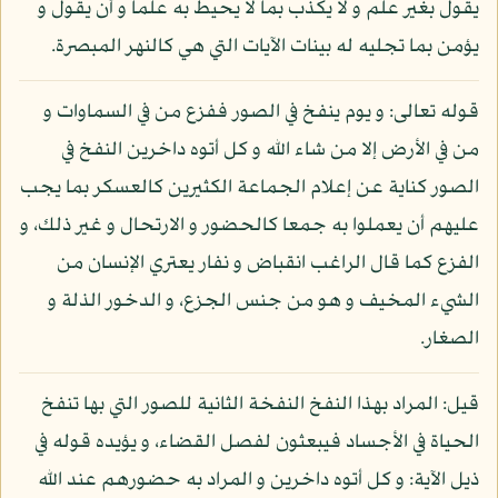
يقول بغير علم و لا يكذب بما لا يحيط به علما و أن يقول و
يؤمن بما تجليه له بينات الآيات التي هي كالنهر المبصرة.
قوله تعالى: و يوم ينفخ في الصور ففزع من في السماوات و
من في الأرض إلا من شاء الله و كل أتوه داخرين النفخ في
الصور كناية عن إعلام الجماعة الكثيرين كالعسكر بما يجب
عليهم أن يعملوا به جمعا كالحضور و الارتحال و غير ذلك، و
الفزع كما قال الراغب انقباض و نفار يعتري الإنسان من
الشيء المخيف و هو من جنس الجزع، و الدخور الذلة و
الصغار.
قيل: المراد بهذا النفخ النفخة الثانية للصور التي بها تنفخ
الحياة في الأجساد فيبعثون لفصل القضاء، و يؤيده قوله في
ذيل الآية: و كل أتوه داخرين و المراد به حضورهم عند الله