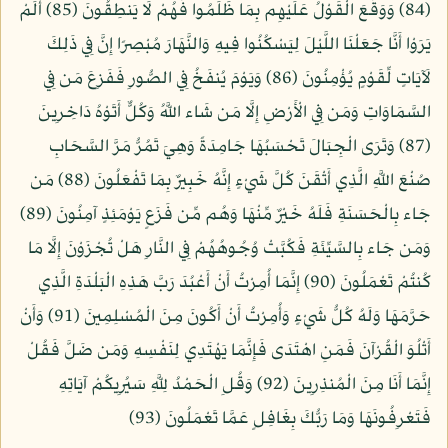
(84) وَوَقَعَ الْقَوْلُ عَلَيْهِم بِمَا ظَلَمُوا فَهُمْ لَا يَنطِقُونَ (85) أَلَمْ
يَرَوْا أَنَّا جَعَلْنَا اللَّيْلَ لِيَسْكُنُوا فِيهِ وَالنَّهَارَ مُبْصِرًا إِنَّ فِي ذَلِكَ
لَآيَاتٍ لِّقَوْمٍ يُؤْمِنُونَ (86) وَيَوْمَ يُنفَخُ فِي الصُّورِ فَفَزِعَ مَن فِي
السَّمَاوَاتِ وَمَن فِي الْأَرْضِ إِلَّا مَن شَاء اللَّهُ وَكُلٌّ أَتَوْهُ دَاخِرِينَ
(87) وَتَرَى الْجِبَالَ تَحْسَبُهَا جَامِدَةً وَهِيَ تَمُرُّ مَرَّ السَّحَابِ
صُنْعَ اللَّهِ الَّذِي أَتْقَنَ كُلَّ شَيْءٍ إِنَّهُ خَبِيرٌ بِمَا تَفْعَلُونَ (88) مَن
جَاء بِالْحَسَنَةِ فَلَهُ خَيْرٌ مِّنْهَا وَهُم مِّن فَزَعٍ يَوْمَئِذٍ آمِنُونَ (89)
وَمَن جَاء بِالسَّيِّئَةِ فَكُبَّتْ وُجُوهُهُمْ فِي النَّارِ هَلْ تُجْزَوْنَ إِلَّا مَا
كُنتُمْ تَعْمَلُونَ (90) إِنَّمَا أُمِرْتُ أَنْ أَعْبُدَ رَبَّ هَذِهِ الْبَلْدَةِ الَّذِي
حَرَّمَهَا وَلَهُ كُلُّ شَيْءٍ وَأُمِرْتُ أَنْ أَكُونَ مِنَ الْمُسْلِمِينَ (91) وَأَنْ
أَتْلُوَ الْقُرْآنَ فَمَنِ اهْتَدَى فَإِنَّمَا يَهْتَدِي لِنَفْسِهِ وَمَن ضَلَّ فَقُلْ
إِنَّمَا أَنَا مِنَ الْمُنذِرِينَ (92) وَقُلِ الْحَمْدُ لِلَّهِ سَيُرِيكُمْ آيَاتِهِ
فَتَعْرِفُونَهَا وَمَا رَبُّكَ بِغَافِلٍ عَمَّا تَعْمَلُونَ (93)