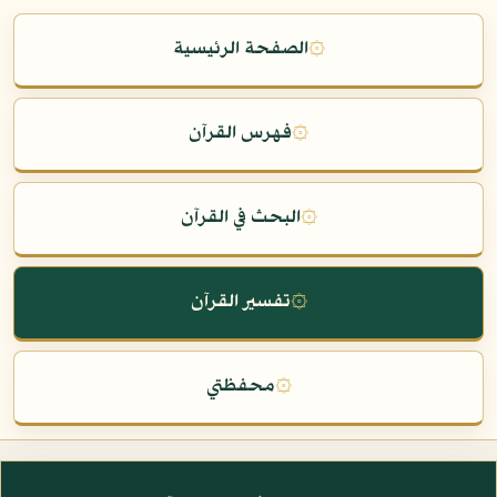
۞
الصفحة الرئيسية
۞
فهرس القرآن
۞
البحث في القرآن
۞
تفسير القرآن
۞
محفظتي