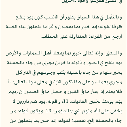
في الصور ففزعوا و أتوه داخرين.
و بالتأمل في هذا السياق يظهر أن الأنسب كون يوم ينفخ
ظرفا لقوله: إنه خبير بما يفعلون و قراءة يفعلون بياء الغيبة
أرجح من القراءة المتداولة على الخطاب.
و المعنى: و إنه تعالى خبير بما يفعله أهل السماوات و الأرض
يوم ينفخ في الصور و يأتونه داخرين يجزي من جاء بالحسنة
بخير منها و من جاء بالسيئة بكب وجوههم في النار كل
مجزي بعمله، و على هذا تكون الآية في معنى قوله تعالى: «أ
فلا يعلم إذا بعثر ما في القبور و حصل ما في الصدور إن ربهم
بهم يومئذ لخبير: العاديات: 11، و قوله: يوم هم بارزون لا
يخفى على الله منهم شيء: المؤمن: 16، و يكون قوله: من
جاء بالحسنة إلخ، تفصيلا لقوله: إنه خبير بما يفعلون من