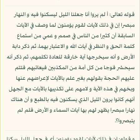
قوله تعالى: أ لم يروا أنا جعلنا الليل ليسكنوا فيه و النهار
مبصرا إن في ذلك لآيات لقوم يؤمنون لما وصف في الآيات
السابقة أن كثيرا من الناس في صمم و عمي من استماع
كلمة الحق و النظر في آيات الله و الاعتبار بهما، ثم ذكر دابة
الأرض و أنه سيخرجها آية خارقة للعادة تكلمهم، ثم ذكر أنه
سيحشر فوجا من كل أمة من المكذبين فيعاتبهم فتتم
عليهم الحجة بقولهم بغير علم بالآيات لإعراضهم عنها
وبخهم في هذه الآية و لامهم على تكذيبها بالآيات مع الجهل
أنهم كانوا يرون الليل الذي يسكنون فيه بالطبع و أن هناك
نهارا مبصرا يظهر لهم بها آيات السماء و الأرض فلم لم
يتبصروا؟.
و قوله: إن في ذلك لآيات لقوم يؤمنون أي في جعل الليل سكنا