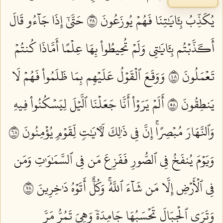
يُكَذِّبُ بِـَٔايَٰتِنَا فَهُمۡ يُوزَعُونَ ٨٣
حَتَّىٰٓ إِذَا جَآءُو قَالَ
أَكَذَّبۡتُم بِـَٔايَٰتِي وَلَمۡ تُحِيطُواْ بِهَا عِلۡمًا أَمَّاذَا كُنتُمۡ
تَعۡمَلُونَ ٨٤
وَوَقَعَ ٱلۡقَوۡلُ عَلَيۡهِم بِمَا ظَلَمُواْ فَهُمۡ لَا
يَنطِقُونَ ٨٥
أَلَمۡ يَرَوۡاْ أَنَّا جَعَلۡنَا ٱلَّيۡلَ لِيَسۡكُنُواْ فِيهِ
وَٱلنَّهَارَ مُبۡصِرًاۚ إِنَّ فِي ذَٰلِكَ لَأٓيَٰتٖ لِّقَوۡمٖ يُؤۡمِنُونَ ٨٦
وَيَوۡمَ يُنفَخُ فِي ٱلصُّورِ فَفَزِعَ مَن فِي ٱلسَّمَٰوَٰتِ وَمَن
فِي ٱلۡأَرۡضِ إِلَّا مَن شَآءَ ٱللَّهُۚ وَكُلٌّ أَتَوۡهُ دَٰخِرِينَ ٨٧
وَتَرَى ٱلۡجِبَالَ تَحۡسَبُهَا جَامِدَةٗ وَهِيَ تَمُرُّ مَرَّ