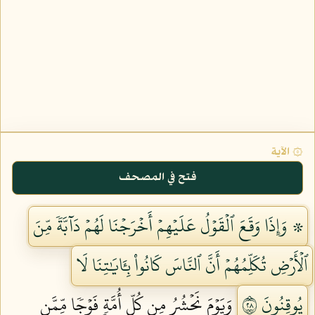
۞ الآية
فتح في المصحف
۞ وَإِذَا وَقَعَ ٱلۡقَوۡلُ عَلَيۡهِمۡ أَخۡرَجۡنَا لَهُمۡ دَآبَّةٗ مِّنَ
ٱلۡأَرۡضِ تُكَلِّمُهُمۡ أَنَّ ٱلنَّاسَ كَانُواْ بِـَٔايَٰتِنَا لَا
يُوقِنُونَ ٨٢
وَيَوۡمَ نَحۡشُرُ مِن كُلِّ أُمَّةٖ فَوۡجٗا مِّمَّن