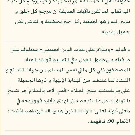
فقوله: «قل الحمد لله» أمر بتحميده و فيه إرجاع كل حمد
إليه تعالى لما تقرر بالآيات السابقة أن مرجع كل خلق و
تدبير إليه و هو المفيض كل خير بحكمته و الفاعل لكل
جميل بقدرته.
و قوله: «و سلام على عباده الذين اصطفى» معطوف على
ما قبله من مقول القول و في التسليم لأولئك العباد
المصطفين نفي كل ما في نفس المسلم من جهات التمانع و
التضاد لما عندهم من الهداية الإلهية و آثارها الجميلة -
على ما يقتضيه معنى السلام - ففي الأمر بالسلام أمر ضمني
بالتهيؤ لقبول ما عندهم من الهدى و آثاره فهو بوجه في
معنى قوله تعالى: «أولئك الذين هدى الله فبهداهم اقتده»:
الأنعام: 90، فافهمه.