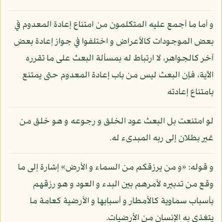
و أما ما أجمع عليه المتكلمون من امتناع إعادة المعدوم في
بعض الموجودات كالأعراض و اختلفوا في جواز إعادة بعض
آخر كالجواهر، لا ارتباط له بمسألة البعث على ما تقرره
الآية، فإن البعث ليس من باب إعادة المعدوم حتى يمتنع
بامتناع إعادته
لو امتنعت بل البعث عود الخلق و رجوعه و هو خلق من
غير بطلان إلى ربه المبدىء له.
و قوله: «و من يرزقكم من السماء و الأرض» إشارة إلى ما
وقع من تدبيره لأمرهم بين البدء و العود و هو رزقهم
بأسباب سماوية كالأمطار و أسبابها و الأرضية كعامة ما
يتغذى به الإنسان من الأرضيات.