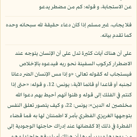
عن الاستجابة، و قوله: كم من مضطر يدعو
فلا يجاب، غير مسلم إذا كان دعاء حقيقة لله سبحانه وحده
كما تقدم بيانه.
على أن هناك آيات كثيرة تدل على أن الإنسان يتوجه عند
الاضطرار كركوب السفينة نحو ربه فيدعوه بالإخلاص
فيستجاب له كقوله تعالى: «و إذا مس الإنسان الضر دعانا
لجنبه أو قاعدا أو قائما الآية،: يونس: 12، و قوله: «حتى إذا
كنتم في الفلك إلى قوله و ظنوا أنهم أحيط بهم دعوا الله
مخلصين له الدين»: يونس: 22، و كيف يتصور تعلق النفس
بتوجهها الغريزي الفطري بأمر لا اطمئنان لها به فما قضاء
الفطرة في ذلك إلا كقضائها عند إدراك حاجتها الوجودية إلى
من يوجدها و يدبر أمرها أن هناك أمرا يرفع حاجتها و هو