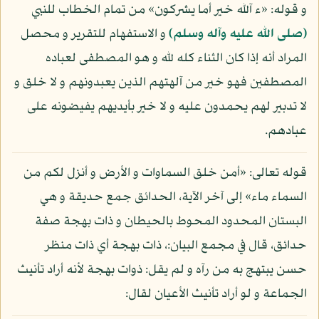
و قوله: «ء آلله خير أما يشركون» من تمام الخطاب للنبي
(صلى الله عليه وآله وسلم)
و الاستفهام للتقرير و محصل
المراد أنه إذا كان الثناء كله لله و هو المصطفى لعباده
المصطفين فهو خير من آلهتهم الذين يعبدونهم و لا خلق و
لا تدبير لهم يحمدون عليه و لا خير بأيديهم يفيضونه على
عبادهم.
قوله تعالى: «أمن خلق السماوات و الأرض و أنزل لكم من
السماء ماء» إلى آخر الآية، الحدائق جمع حديقة و هي
البستان المحدود المحوط بالحيطان و ذات بهجة صفة
حدائق، قال في مجمع البيان:، ذات بهجة أي ذات منظر
حسن يبتهج به من رآه و لم يقل: ذوات بهجة لأنه أراد تأنيث
الجماعة و لو أراد تأنيث الأعيان لقال: