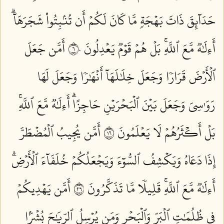
حَدَآئِقَ ذَاتَ بَهۡجَةٖ مَّا كَانَ لَكُمۡ أَن تُنۢبِتُواْ شَجَرَهَآۗ
أَءِلَٰهٞ مَّعَ ٱللَّهِۚ بَلۡ هُمۡ قَوۡمٞ يَعۡدِلُونَ ٦٠
أَمَّن جَعَلَ
ٱلۡأَرۡضَ قَرَارٗا وَجَعَلَ خِلَٰلَهَآ أَنۡهَٰرٗا وَجَعَلَ لَهَا
رَوَٰسِيَ وَجَعَلَ بَيۡنَ ٱلۡبَحۡرَيۡنِ حَاجِزًاۗ أَءِلَٰهٞ مَّعَ ٱللَّهِۚ
بَلۡ أَكۡثَرُهُمۡ لَا يَعۡلَمُونَ ٦١
أَمَّن يُجِيبُ ٱلۡمُضۡطَرَّ
إِذَا دَعَاهُ وَيَكۡشِفُ ٱلسُّوٓءَ وَيَجۡعَلُكُمۡ خُلَفَآءَ ٱلۡأَرۡضِۗ
أَءِلَٰهٞ مَّعَ ٱللَّهِۚ قَلِيلٗا مَّا تَذَكَّرُونَ ٦٢
أَمَّن يَهۡدِيكُمۡ
فِي ظُلُمَٰتِ ٱلۡبَرِّ وَٱلۡبَحۡرِ وَمَن يُرۡسِلُ ٱلرِّيَٰحَ بُشۡرَۢا