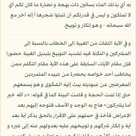
به أي بذلك الماء بساتين ذات بهجة و نضارة ما كان لكم أي
لا تملكون و ليس في قدرتكم أن تنبتوا شجرها أ إله آخر مع
الله سبحانه - و هو إنكار و توبيخ.
و في الآية التفات من الغيبة إلى الخطاب بالنسبة إلى
المشركين و النكتة فيه تشديد التوبيخ بتبديل الغيبة حضورا
فإن مقام الآيات السابقة على هذه الآية مقام التكلم ممن
يخاطب أحد خواصه بحضرة من عبيده المتمردين
المعرضين عن عبوديته يبث إليه الشكوى و هو يسمعهم
حتى إذا تمت الحجة و قامت البينة كما في قوله: «ء آلله خير
أما يشركون» هاج به الوجد و الأسف فتوجه إليهم بعد
الإعراض فأخذ في حملهم على الإقرار بالحق بذكر آية بعد
آية و إنكار شركهم و توبيخهم عليه بعدولهم عنه إلى غيره و