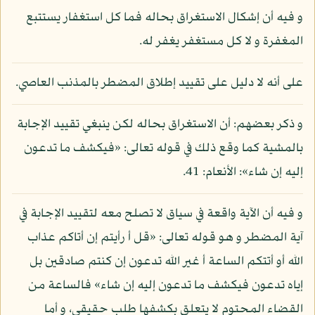
و فيه أن إشكال الاستغراق بحاله فما كل استغفار يستتبع
المغفرة و لا كل مستغفر يغفر له.
على أنه لا دليل على تقييد إطلاق المضطر بالمذنب العاصي.
و ذكر بعضهم: أن الاستغراق بحاله لكن ينبغي تقييد الإجابة
بالمشية كما وقع ذلك في قوله تعالى: «فيكشف ما تدعون
إليه إن شاء»: الأنعام: 41.
و فيه أن الآية واقعة في سياق لا تصلح معه لتقييد الإجابة في
آية المضطر و هو قوله تعالى: «قل أ رأيتم إن أتاكم عذاب
الله أو أتتكم الساعة أ غير الله تدعون إن كنتم صادقين بل
إياه تدعون فيكشف ما تدعون إليه إن شاء» فالساعة من
القضاء المحتوم لا يتعلق بكشفها طلب حقيقي، و أما