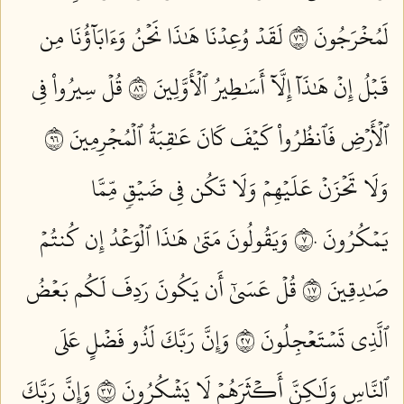
لَمُخۡرَجُونَ ٦٧
لَقَدۡ وُعِدۡنَا هَٰذَا نَحۡنُ وَءَابَآؤُنَا مِن
قَبۡلُ إِنۡ هَٰذَآ إِلَّآ أَسَٰطِيرُ ٱلۡأَوَّلِينَ ٦٨
قُلۡ سِيرُواْ فِي
ٱلۡأَرۡضِ فَٱنظُرُواْ كَيۡفَ كَانَ عَٰقِبَةُ ٱلۡمُجۡرِمِينَ ٦٩
وَلَا تَحۡزَنۡ عَلَيۡهِمۡ وَلَا تَكُن فِي ضَيۡقٖ مِّمَّا
يَمۡكُرُونَ ٧٠
وَيَقُولُونَ مَتَىٰ هَٰذَا ٱلۡوَعۡدُ إِن كُنتُمۡ
صَٰدِقِينَ ٧١
قُلۡ عَسَىٰٓ أَن يَكُونَ رَدِفَ لَكُم بَعۡضُ
ٱلَّذِي تَسۡتَعۡجِلُونَ ٧٢
وَإِنَّ رَبَّكَ لَذُو فَضۡلٍ عَلَى
ٱلنَّاسِ وَلَٰكِنَّ أَكۡثَرَهُمۡ لَا يَشۡكُرُونَ ٧٣
وَإِنَّ رَبَّكَ