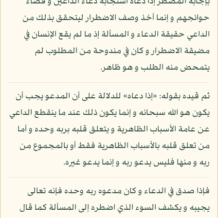
بإجابة المضطر إذا دعاه استجابة دعاء الداعين و قضاء
حوائجهم و إنما أخذ وصف الاضطرار ليتحقق بذلك من
الداعي حقيقة الدعاء و المسألة إذ ما لم يقع الإنسان في
مضيقة الاضطرار و كان في مندوحة من المطلوب لم
يتمحض منه الطلب و هو ظاهر.
ثم قيده بقوله: «إذا دعاه» للدلالة على أن المدعو يجب أن
يكون هو الله سبحانه و إنما يكون ذلك عند ما ينقطع الداعي
عن عامة الأسباب الظاهرية و يتعلق قلبه بربه وحده و أما
من تعلق قلبه بالأسباب الظاهرية فقط أو بالمجموع من
ربه و منها فليس يدعو ربه و إنما يدعو غيره.
فإذا صدق في الدعاء و كان مدعوه ربه وحده فإنه تعالى
يجيبه و يكشف السوء الذي اضطره إلى المسألة كما قال