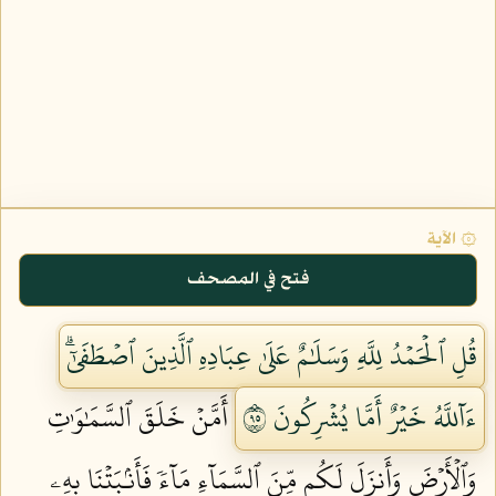
۞ الآية
فتح في المصحف
قُلِ ٱلۡحَمۡدُ لِلَّهِ وَسَلَٰمٌ عَلَىٰ عِبَادِهِ ٱلَّذِينَ ٱصۡطَفَىٰٓۗ
ءَآللَّهُ خَيۡرٌ أَمَّا يُشۡرِكُونَ ٥٩
أَمَّنۡ خَلَقَ ٱلسَّمَٰوَٰتِ
وَٱلۡأَرۡضَ وَأَنزَلَ لَكُم مِّنَ ٱلسَّمَآءِ مَآءٗ فَأَنۢبَتۡنَا بِهِۦ