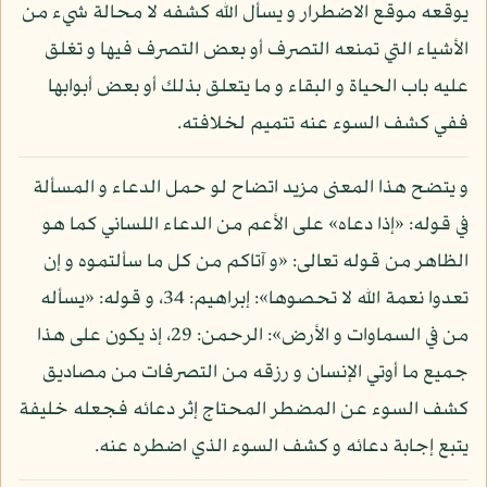
يوقعه موقع الاضطرار و يسأل الله كشفه لا محالة شيء من
الأشياء التي تمنعه التصرف أو بعض التصرف فيها و تغلق
عليه باب الحياة و البقاء و ما يتعلق بذلك أو بعض أبوابها
ففي كشف السوء عنه تتميم لخلافته.
و يتضح هذا المعنى مزيد اتضاح لو حمل الدعاء و المسألة
في قوله: «إذا دعاه» على الأعم من الدعاء اللساني كما هو
الظاهر من قوله تعالى: «و آتاكم من كل ما سألتموه و إن
تعدوا نعمة الله لا تحصوها»: إبراهيم: 34، و قوله: «يسأله
من في السماوات و الأرض»: الرحمن: 29، إذ يكون على هذا
جميع ما أوتي الإنسان و رزقه من التصرفات من مصاديق
كشف السوء عن المضطر المحتاج إثر دعائه فجعله خليفة
يتبع إجابة دعائه و كشف السوء الذي اضطره عنه.