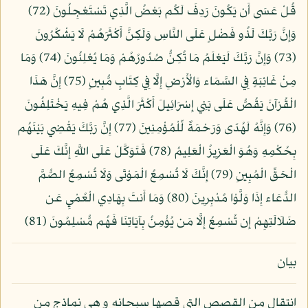
قُلْ عَسَى أَن يَكُونَ رَدِفَ لَكُم بَعْضُ الَّذِي تَسْتَعْجِلُونَ (72)
وَإِنَّ رَبَّكَ لَذُو فَضْلٍ عَلَى النَّاسِ وَلَكِنَّ أَكْثَرَهُمْ لَا يَشْكُرُونَ
(73) وَإِنَّ رَبَّكَ لَيَعْلَمُ مَا تُكِنُّ صُدُورُهُمْ وَمَا يُعْلِنُونَ (74) وَمَا
مِنْ غَائِبَةٍ فِي السَّمَاء وَالْأَرْضِ إِلَّا فِي كِتَابٍ مُّبِينٍ (75) إِنَّ هَذَا
الْقُرْآنَ يَقُصُّ عَلَى بَنِي إِسْرَائِيلَ أَكْثَرَ الَّذِي هُمْ فِيهِ يَخْتَلِفُونَ
(76) وَإِنَّهُ لَهُدًى وَرَحْمَةٌ لِّلْمُؤْمِنِينَ (77) إِنَّ رَبَّكَ يَقْضِي بَيْنَهُم
بِحُكْمِهِ وَهُوَ الْعَزِيزُ الْعَلِيمُ (78) فَتَوَكَّلْ عَلَى اللَّهِ إِنَّكَ عَلَى
الْحَقِّ الْمُبِينِ (79) إِنَّكَ لَا تُسْمِعُ الْمَوْتَى وَلَا تُسْمِعُ الصُّمَّ
الدُّعَاء إِذَا وَلَّوْا مُدْبِرِينَ (80) وَمَا أَنتَ بِهَادِي الْعُمْيِ عَن
ضَلَالَتِهِمْ إِن تُسْمِعُ إِلَّا مَن يُؤْمِنُ بِآيَاتِنَا فَهُم مُّسْلِمُونَ (81)
بيان
انتقال من القصص التي قصها سبحانه و هي نماذج من