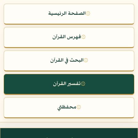
۞
الصفحة الرئيسية
۞
فهرس القرآن
۞
البحث في القرآن
۞
تفسير القرآن
۞
محفظتي