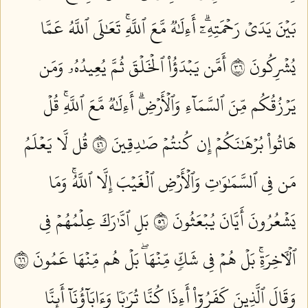
بَيۡنَ يَدَيۡ رَحۡمَتِهِۦٓۗ أَءِلَٰهٞ مَّعَ ٱللَّهِۚ تَعَٰلَى ٱللَّهُ عَمَّا
يُشۡرِكُونَ ٦٣
أَمَّن يَبۡدَؤُاْ ٱلۡخَلۡقَ ثُمَّ يُعِيدُهُۥ وَمَن
يَرۡزُقُكُم مِّنَ ٱلسَّمَآءِ وَٱلۡأَرۡضِۗ أَءِلَٰهٞ مَّعَ ٱللَّهِۚ قُلۡ
هَاتُواْ بُرۡهَٰنَكُمۡ إِن كُنتُمۡ صَٰدِقِينَ ٦٤
قُل لَّا يَعۡلَمُ
مَن فِي ٱلسَّمَٰوَٰتِ وَٱلۡأَرۡضِ ٱلۡغَيۡبَ إِلَّا ٱللَّهُۚ وَمَا
يَشۡعُرُونَ أَيَّانَ يُبۡعَثُونَ ٦٥
بَلِ ٱدَّٰرَكَ عِلۡمُهُمۡ فِي
ٱلۡأٓخِرَةِۚ بَلۡ هُمۡ فِي شَكّٖ مِّنۡهَاۖ بَلۡ هُم مِّنۡهَا عَمُونَ ٦٦
وَقَالَ ٱلَّذِينَ كَفَرُوٓاْ أَءِذَا كُنَّا تُرَٰبٗا وَءَابَآؤُنَآ أَئِنَّا