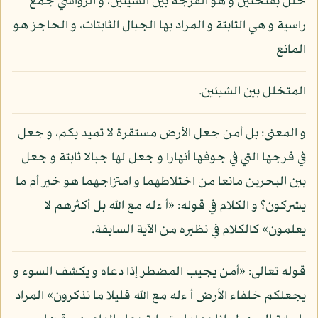
خلل بفتحتين و هو الفرجة بين الشيئين، و الرواسي جمع
راسية و هي الثابتة و المراد بها الجبال الثابتات، و الحاجز هو
المانع
المتخلل بين الشيئين.
و المعنى: بل أمن جعل الأرض مستقرة لا تميد بكم، و جعل
في فرجها التي في جوفها أنهارا و جعل لها جبالا ثابتة و جعل
بين البحرين مانعا من اختلاطهما و امتزاجهما هو خير أم ما
يشركون؟ و الكلام في قوله: «أ ءله مع الله بل أكثرهم لا
يعلمون» كالكلام في نظيره من الآية السابقة.
قوله تعالى: «أمن يجيب المضطر إذا دعاه و يكشف السوء و
يجعلكم خلفاء الأرض أ ءله مع الله قليلا ما تذكرون» المراد