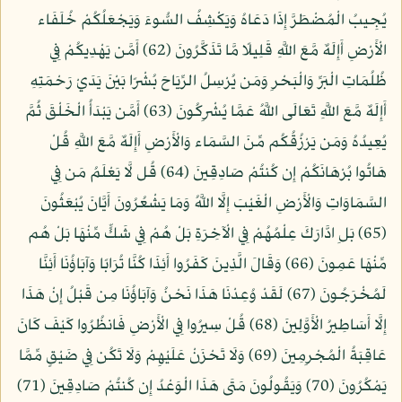
يُجِيبُ الْمُضْطَرَّ إِذَا دَعَاهُ وَيَكْشِفُ السُّوءَ وَيَجْعَلُكُمْ خُلَفَاء
الْأَرْضِ أَإِلَهٌ مَّعَ اللَّهِ قَلِيلًا مَّا تَذَكَّرُونَ (62) أَمَّن يَهْدِيكُمْ فِي
ظُلُمَاتِ الْبَرِّ وَالْبَحْرِ وَمَن يُرْسِلُ الرِّيَاحَ بُشْرًا بَيْنَ يَدَيْ رَحْمَتِهِ
أَإِلَهٌ مَّعَ اللَّهِ تَعَالَى اللَّهُ عَمَّا يُشْرِكُونَ (63) أَمَّن يَبْدَأُ الْخَلْقَ ثُمَّ
يُعِيدُهُ وَمَن يَرْزُقُكُم مِّنَ السَّمَاء وَالْأَرْضِ أَإِلَهٌ مَّعَ اللَّهِ قُلْ
هَاتُوا بُرْهَانَكُمْ إِن كُنتُمْ صَادِقِينَ (64) قُل لَّا يَعْلَمُ مَن فِي
السَّمَاوَاتِ وَالْأَرْضِ الْغَيْبَ إِلَّا اللَّهُ وَمَا يَشْعُرُونَ أَيَّانَ يُبْعَثُونَ
(65) بَلِ ادَّارَكَ عِلْمُهُمْ فِي الْآخِرَةِ بَلْ هُمْ فِي شَكٍّ مِّنْهَا بَلْ هُم
مِّنْهَا عَمِونَ (66) وَقَالَ الَّذِينَ كَفَرُوا أَئِذَا كُنَّا تُرَابًا وَآبَاؤُنَا أَئِنَّا
لَمُخْرَجُونَ (67) لَقَدْ وُعِدْنَا هَذَا نَحْنُ وَآبَاؤُنَا مِن قَبْلُ إِنْ هَذَا
إِلَّا أَسَاطِيرُ الْأَوَّلِينَ (68) قُلْ سِيرُوا فِي الْأَرْضِ فَانظُرُوا كَيْفَ كَانَ
عَاقِبَةُ الْمُجْرِمِينَ (69) وَلَا تَحْزَنْ عَلَيْهِمْ وَلَا تَكُن فِي ضَيْقٍ مِّمَّا
يَمْكُرُونَ (70) وَيَقُولُونَ مَتَى هَذَا الْوَعْدُ إِن كُنتُمْ صَادِقِينَ (71)