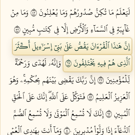
لَيَعۡلَمُ مَا تُكِنُّ صُدُورُهُمۡ وَمَا يُعۡلِنُونَ ٧٤
وَمَا مِنۡ
غَآئِبَةٖ فِي ٱلسَّمَآءِ وَٱلۡأَرۡضِ إِلَّا فِي كِتَٰبٖ مُّبِينٍ ٧٥
إِنَّ هَٰذَا ٱلۡقُرۡءَانَ يَقُصُّ عَلَىٰ بَنِيٓ إِسۡرَٰٓءِيلَ أَكۡثَرَ
ٱلَّذِي هُمۡ فِيهِ يَخۡتَلِفُونَ ٧٦
وَإِنَّهُۥ لَهُدٗى وَرَحۡمَةٞ
لِّلۡمُؤۡمِنِينَ ٧٧
إِنَّ رَبَّكَ يَقۡضِي بَيۡنَهُم بِحُكۡمِهِۦۚ وَهُوَ
ٱلۡعَزِيزُ ٱلۡعَلِيمُ ٧٨
فَتَوَكَّلۡ عَلَى ٱللَّهِۖ إِنَّكَ عَلَى ٱلۡحَقِّ
ٱلۡمُبِينِ ٧٩
إِنَّكَ لَا تُسۡمِعُ ٱلۡمَوۡتَىٰ وَلَا تُسۡمِعُ ٱلصُّمَّ
ٱلدُّعَآءَ إِذَا وَلَّوۡاْ مُدۡبِرِينَ ٨٠
وَمَآ أَنتَ بِهَٰدِي ٱلۡعُمۡيِ