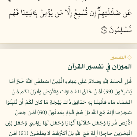
عَن ضَلَٰلَتِهِمۡۖ إِن تُسۡمِعُ إِلَّا مَن يُؤۡمِنُ بِـَٔايَٰتِنَا فَهُم
مُّسۡلِمُونَ ٨١
۞ التفسير
الميزان في تفسير القرآن
قُلِ الْحَمْدُ لِلَّهِ وَسَلَامٌ عَلَى عِبَادِهِ الَّذِينَ اصْطَفَى آللَّهُ خَيْرٌ أَمَّا
يُشْرِكُونَ (59) أَمَّنْ خَلَقَ السَّمَاوَاتِ وَالْأَرْضَ وَأَنزَلَ لَكُم مِّنَ
السَّمَاء مَاء فَأَنبَتْنَا بِهِ حَدَائِقَ ذَاتَ بَهْجَةٍ مَّا كَانَ لَكُمْ أَن تُنبِتُوا
شَجَرَهَا أَإِلَهٌ مَّعَ اللَّهِ بَلْ هُمْ قَوْمٌ يَعْدِلُونَ (60) أَمَّن جَعَلَ
الْأَرْضَ قَرَارًا وَجَعَلَ خِلَالَهَا أَنْهَارًا وَجَعَلَ لَهَا رَوَاسِيَ وَجَعَلَ بَيْنَ
الْبَحْرَيْنِ حَاجِزًا أَإِلَهٌ مَّعَ اللَّهِ بَلْ أَكْثَرُهُمْ لَا يَعْلَمُونَ (61) أَمَّن