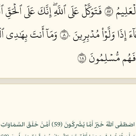
عَلِيمُ ٧٨
فَتَوَكَّلۡ عَلَى ٱللَّهِۖ إِنَّكَ عَلَى ٱلۡحَقِّ ٱلۡ
َ إِذَا وَلَّوۡاْ مُدۡبِرِينَ ٨٠
وَمَآ أَنتَ بِهَٰدِي ٱل
 فَهُم مُّسۡلِمُونَ ٨١
قُلِ الْحَمْدُ لِلَّهِ وَسَلَامٌ عَلَى عِبَادِهِ الَّذِينَ اصْطَفَى آللّ