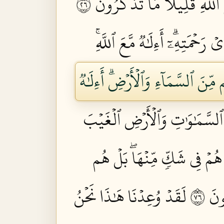
لَّهِۚ قَلِيلٗا مَّا تَذَكَّرُونَ ٦٢
ۡمَتِهِۦٓۗ أَءِلَٰهٞ مَّعَ ٱللَّهِۚ
مِّنَ ٱلسَّمَآءِ وَٱلۡأَرۡضِۗ أَءِلَٰهٞ
لسَّمَٰوَٰتِ وَٱلۡأَرۡضِ ٱلۡغَيۡبَ
ۡ هُمۡ فِي شَكّٖ مِّنۡهَاۖ بَلۡ هُم
نَ ٦٧
لَقَدۡ وُعِدۡنَا هَٰذَا نَحۡنُ