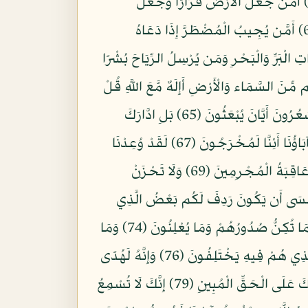
َأَنبَتْنَا بِهِ حَدَائِقَ ذَاتَ بَهْجَةٍ مَّا كَانَ لَكُمْ أَن تُنبِتُوا شَجَرَهَا أَإِلَهٌ مَّعَ اللَّهِ بَلْ هُمْ قَوْمٌ يَعْدِلُونَ (60) أَمَّن جَعَلَ الْأَرْضَ قَرَارًا وَجَعَلَ
خِلَالَهَا أَنْهَارًا وَجَعَلَ لَهَا رَوَاسِيَ وَجَعَلَ بَيْنَ الْبَحْرَيْنِ حَاجِزًا أَإِلَهٌ مَّعَ اللَّهِ بَلْ أَكْثَرُهُمْ لَا يَعْلَمُونَ (61) أَمَّن يُجِيبُ الْمُضْطَرَّ إِذَا دَعَاهُ
َهِ قَلِيلًا مَّا تَذَكَّرُونَ (62) أَمَّن يَهْدِيكُمْ فِي ظُلُمَاتِ الْبَرِّ وَالْبَحْرِ وَمَن يُرْسِلُ الرِّيَاحَ بُشْرًا
الْخَلْقَ ثُمَّ يُعِيدُهُ وَمَن يَرْزُقُكُم مِّنَ السَّمَاء وَالْأَرْضِ أَإِلَهٌ مَّعَ اللَّهِ قُلْ
هَاتُوا بُرْهَانَكُمْ إِن كُنتُمْ صَادِقِينَ (64) قُل لَّا يَعْلَمُ مَن فِي السَّمَاوَاتِ وَالْأَرْضِ الْغَيْبَ إِلَّا اللَّهُ وَمَا يَشْعُرُونَ أَيَّانَ يُبْعَثُونَ (65) بَلِ ادَّارَكَ
عِلْمُهُمْ فِي الْآخِرَةِ بَلْ هُمْ فِي شَكٍّ مِّنْهَا بَلْ هُم مِّنْهَا عَمِونَ (66) وَقَالَ الَّذِينَ كَفَرُوا أَئِذَا كُنَّا تُرَابًا وَآبَاؤُنَا أَئِنَّا لَمُخْرَجُونَ (67) لَقَدْ وُعِدْنَا
هَذَا نَحْنُ وَآبَاؤُنَا مِن قَبْلُ إِنْ هَذَا إِلَّا أَسَاطِيرُ الْأَوَّلِينَ (68) قُلْ سِيرُوا فِي الْأَرْضِ فَانظُرُوا كَيْفَ كَانَ عَاقِبَةُ الْمُجْرِمِينَ (69) وَلَا تَحْزَنْ
َيْقٍ مِّمَّا يَمْكُرُونَ (70) وَيَقُولُونَ مَتَى هَذَا الْوَعْدُ إِن كُنتُمْ صَادِقِينَ (71) قُلْ عَسَى أَن يَكُونَ رَدِفَ لَكُم بَعْضُ الَّذِي
تَسْتَعْجِلُونَ (72) وَإِنَّ رَبَّكَ لَذُو فَضْلٍ عَلَى النَّاسِ وَلَكِنَّ أَكْثَرَهُمْ لَا يَشْكُرُونَ (73) وَإِنَّ رَبَّكَ لَيَعْلَمُ مَا تُكِنُّ صُدُورُهُمْ وَمَا يُعْلِنُونَ (74) وَمَا
مِنْ غَائِبَةٍ فِي السَّمَاء وَالْأَرْضِ إِلَّا فِي كِتَابٍ مُّبِينٍ (75) إِنَّ هَذَا الْقُرْآنَ يَقُصُّ عَلَى بَنِي إِسْرَائِيلَ أَكْثَرَ الَّذِي هُمْ فِيهِ يَخْتَلِفُونَ (76) وَإِنَّهُ لَهُدًى
وَرَحْمَةٌ لِّلْمُؤْمِنِينَ (77) إِنَّ رَبَّكَ يَقْضِي بَيْنَهُم بِحُكْمِهِ وَهُوَ الْعَزِيزُ الْعَلِيمُ (78) فَتَوَكَّلْ عَلَى اللَّهِ إِنَّكَ عَلَى الْحَقِّ الْمُبِينِ (79) إِنَّكَ لَا تُسْمِعُ