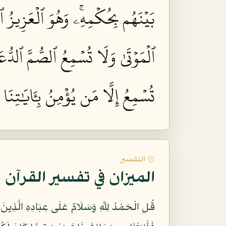
بَيۡنَهُم بِحُكۡمِهِۦۚ وَهُوَ ٱلۡعَزِيزُ ٱلۡ
ٱلۡمَوۡتَىٰ وَلَا تُسۡمِعُ ٱلصُّمَّ ٱلدُّعَآء
تُسۡمِعُ إِلَّا مَن يُؤۡمِنُ بِـَٔايَٰتِنَا
۞ التفسير
الميزان في تفسير القرآن