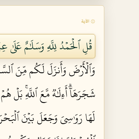
۞ الآية
قُلِ ٱلۡحَمۡدُ لِلَّهِ وَسَلَٰمٌ عَلَىٰ عِبَ
وَٱلۡأَرۡضَ وَأَنزَلَ لَكُم مِّنَ ٱلسَّمَا
شَجَرَهَآۗ أَءِلَٰهٞ مَّعَ ٱللَّهِۚ بَلۡ هُمۡ 
لَهَا رَوَٰسِيَ وَجَعَلَ بَيۡنَ ٱلۡبَحۡرَيۡ