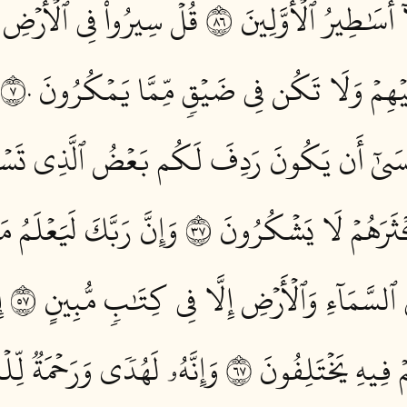
 أَسَٰطِيرُ ٱلۡأَوَّلِينَ ٦٨
قُلۡ سِيرُواْ فِي ٱلۡأَرۡضِ
يۡهِمۡ وَلَا تَكُن فِي ضَيۡقٖ مِّمَّا يَمۡكُرُونَ ٧٠
َىٰٓ أَن يَكُونَ رَدِفَ لَكُم بَعۡضُ ٱلَّذِي تَسۡتَ
َرَهُمۡ لَا يَشۡكُرُونَ ٧٣
وَإِنَّ رَبَّكَ لَيَعۡلَمُ
 ٱلسَّمَآءِ وَٱلۡأَرۡضِ إِلَّا فِي كِتَٰبٖ مُّبِينٍ ٧٥
إ
 فِيهِ يَخۡتَلِفُونَ ٧٦
وَإِنَّهُۥ لَهُدٗى وَرَحۡمَةٞ لِّلۡم