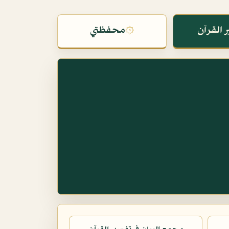
 القرآن
۞
محفظتي