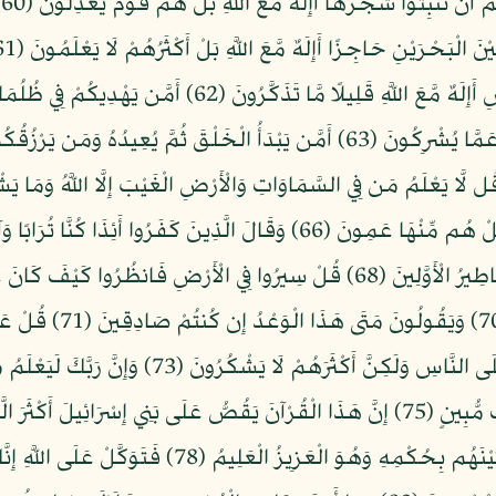
ف
وَيَكْشِفُ السُّوءَ وَيَجْعَلُكُمْ خُلَفَاء الْأَرْضِ أَإِلَهٌ مَّعَ اللّ
بَيْنَ يَدَيْ رَحْمَتِهِ أَإِلَهٌ مَّعَ اللَّهِ تَعَالَى اللَّهُ عَمَّا يُشْرِكُونَ (63) أَمَّن يَبْدَأُ 
عَلَيْهِمْ وَلَا تَكُن فِي ض