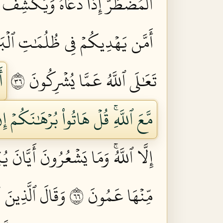
ٱلۡمُضۡطَرَّ إِذَا دَعَاهُ وَيَكۡشِفُ ٱلسّ
أَمَّن يَهۡدِيكُمۡ فِي ظُلُمَٰتِ ٱلۡبَرِّ و
تَعَٰلَى ٱللَّهُ عَمَّا يُشۡرِكُونَ ٦٣
أ
مَّعَ ٱللَّهِۚ قُلۡ هَاتُواْ بُرۡهَٰنَكُمۡ
إِلَّا ٱللَّهُۚ وَمَا يَشۡعُرُونَ أَيَّانَ يُب
مِّنۡهَا عَمُونَ ٦٦
وَقَالَ ٱلَّذِينَ كَف