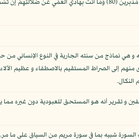
الْمَوْتَى وَلَا تُسْمِعُ الصُّمَّ الدُّعَاء إِذَا وَلَّوْا مُدْبِرِينَ (80) وَمَا أَنتَ بِهَادِي الْعُ
 هي نماذج من سنته الجارية في النوع الإنساني من حي
ى منهم إلى الصراط المستقيم بالاصطفاء و عظيم الآلا
 النكال.
ين و تقرير أنه هو المستحق للعبودية دون غيره مما ي
لسورة شبيه بما في سورة مريم من السياق على ما مر.