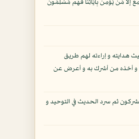
مْيِ عَن ضَلَالَتِهِمْ إِن تُسْمِعُ إِلَّا مَن يُؤْمِنُ بِآيَاتِنَا فَهُم مُّسْلِمُونَ
ث هدايته و إراءته لهم طريق
ء و أخذه من أشرك به و أعرض عن
شركون ثم سرد الحديث في التوحيد و