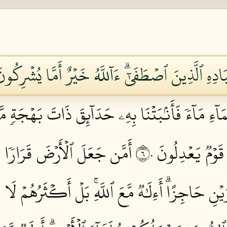
ادِهِ ٱلَّذِينَ ٱصۡطَفَىٰٓۗ ءَآللَّهُ خَيۡرٌ أَمَّا يُشۡرِكُونَ 
ٓءِ مَآءٗ فَأَنۢبَتۡنَا بِهِۦ حَدَآئِقَ ذَاتَ بَهۡجَةٖ مّ
قَوۡمٞ يَعۡدِلُونَ ٦٠
أَمَّن جَعَلَ ٱلۡأَرۡضَ قَرَارٗا وَ
نِ حَاجِزًاۗ أَءِلَٰهٞ مَّعَ ٱللَّهِۚ بَلۡ أَكۡثَرُهُمۡ لَا ي