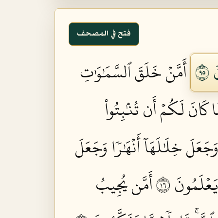
فتح في المصحف
٥٩
أَمَّنۡ خَلَقَ ٱلسَّمَٰوَٰتِ
َا كَانَ لَكُمۡ أَن تُنۢبِتُواْ
جَعَلَ خِلَٰلَهَآ أَنۡهَٰرٗا وَجَعَلَ
َعۡلَمُونَ ٦١
أَمَّن يُجِيبُ