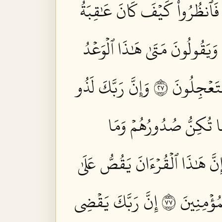
 فَٱنظُرُواْ كَيۡفَ كَانَ عَٰقِبَةُ
وَيَقُولُونَ مَتَىٰ هَٰذَا ٱلۡوَعۡدُ
عۡجِلُونَ ٧٢
وَإِنَّ رَبَّكَ لَذُو
 مَا تُكِنُّ صُدُورُهُمۡ وَمَا
ِنَّ هَٰذَا ٱلۡقُرۡءَانَ يَقُصُّ عَلَىٰ
ُؤۡمِنِينَ ٧٧
إِنَّ رَبَّكَ يَقۡضِي