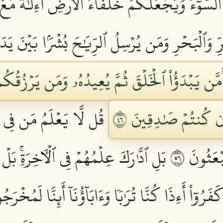
ُوٓءَ وَيَجۡعَلُكُمۡ خُلَفَآءَ ٱلۡأَرۡضِۗ أَءِلَٰهٞ مَّعَ ٱل
َٱلۡبَحۡرِ وَمَن يُرۡسِلُ ٱلرِّيَٰحَ بُشۡرَۢا بَيۡنَ يَدَيۡ رَح
َمَّن يَبۡدَؤُاْ ٱلۡخَلۡقَ ثُمَّ يُعِيدُهُۥ وَمَن يَرۡزُقُكُم 
 إِن كُنتُمۡ صَٰدِقِينَ ٦٤
قُل لَّا يَعۡلَمُ مَن فِي ٱ
ۡعَثُونَ ٦٥
بَلِ ٱدَّٰرَكَ عِلۡمُهُمۡ فِي ٱلۡأٓخِرَةِۚ بَل
َرُوٓاْ أَءِذَا كُنَّا تُرَٰبٗا وَءَابَآؤُنَآ أَئِنَّا لَمُخۡرَجُو