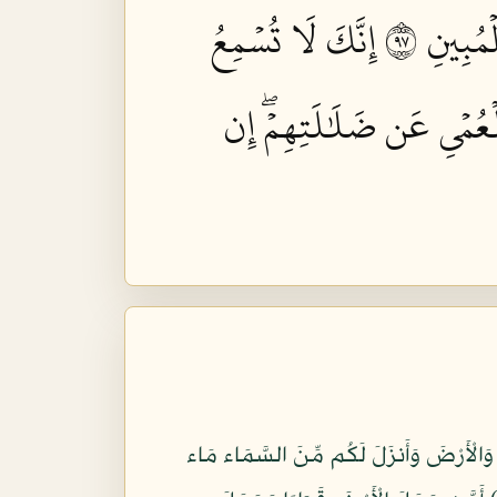
مُبِينِ ٧٩
إِنَّكَ لَا تُسۡمِعُ
ۡعُمۡيِ عَن ضَلَٰلَتِهِمۡۖ إِن
َهُ خَيْرٌ أَمَّا يُشْرِكُونَ (59) أَمَّنْ خَلَقَ السَّمَاوَاتِ وَالْأَرْضَ وَأَنزَلَ لَكُم مِّنَ السَّمَاء مَاء