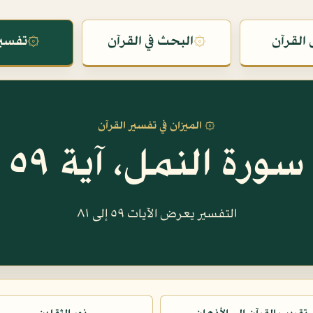
القرآن
۞
البحث في القرآن
۞
تفسير
۞ الميزان في تفسير القرآن
سورة النمل، آية ٥٩
التفسير يعرض الآيات ٥٩ إلى ٨١