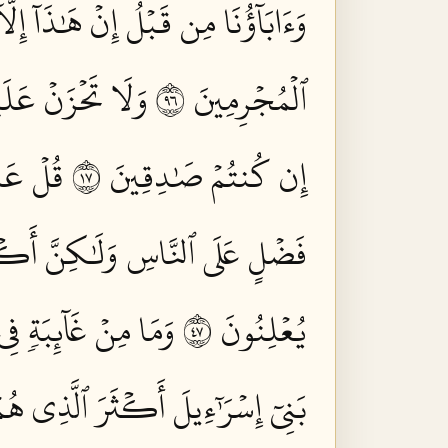
وَءَابَآؤُنَا مِن قَبۡلُ إِنۡ هَٰذَآ إِلَّآ
ٱلۡمُجۡرِمِينَ ٦٩
وَلَا تَحۡزَنۡ عَلَ
إِن كُنتُمۡ صَٰدِقِينَ ٧١
قُلۡ عَس
فَضۡلٍ عَلَى ٱلنَّاسِ وَلَٰكِنَّ أَكۡث
يُعۡلِنُونَ ٧٤
وَمَا مِنۡ غَآئِبَةٖ فِي
بَنِيٓ إِسۡرَٰٓءِيلَ أَكۡثَرَ ٱلَّذِي هُمۡ