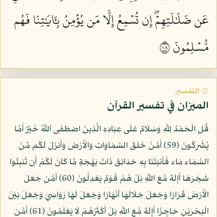
عَن ضَلَٰلَتِهِمۡۖ إِن تُسۡمِعُ إِلَّا مَن يُؤۡمِنُ بِـَٔايَٰتِنَا فَهُم
مُّسۡلِمُونَ ٨١
۞ التفسير
الميزان في تفسير القرآن
قُلِ الْحَمْدُ لِلَّهِ وَسَلَامٌ عَلَى عِبَادِهِ الَّذِينَ اصْطَفَى آللَّهُ خَيْرٌ أَمَّا
يُشْرِكُونَ (59) أَمَّنْ خَلَقَ السَّمَاوَاتِ وَالْأَرْضَ وَأَنزَلَ لَكُم مِّنَ
السَّمَاء مَاء فَأَنبَتْنَا بِهِ حَدَائِقَ ذَاتَ بَهْجَةٍ مَّا كَانَ لَكُمْ أَن تُنبِتُوا
شَجَرَهَا أَإِلَهٌ مَّعَ اللَّهِ بَلْ هُمْ قَوْمٌ يَعْدِلُونَ (60) أَمَّن جَعَلَ
الْأَرْضَ قَرَارًا وَجَعَلَ خِلَالَهَا أَنْهَارًا وَجَعَلَ لَهَا رَوَاسِيَ وَجَعَلَ بَيْنَ
الْبَحْرَيْنِ حَاجِزًا أَإِلَهٌ مَّعَ اللَّهِ بَلْ أَكْثَرُهُمْ لَا يَعْلَمُونَ (61) أَمَّن