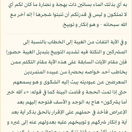
به أي بذلك الماء بساتين ذات بهجة و نضارة ما كان لكم أي
لا تملكون و ليس في قدرتكم أن تنبتوا شجرها أ إله آخر مع
الله سبحانه - و هو إنكار و توبيخ.
و في الآية التفات من الغيبة إلى الخطاب بالنسبة إلى
المشركين و النكتة فيه تشديد التوبيخ بتبديل الغيبة حضورا
فإن مقام الآيات السابقة على هذه الآية مقام التكلم ممن
يخاطب أحد خواصه بحضرة من عبيده المتمردين
المعرضين عن عبوديته يبث إليه الشكوى و هو يسمعهم
حتى إذا تمت الحجة و قامت البينة كما في قوله: «ء آلله خير
أما يشركون» هاج به الوجد و الأسف فتوجه إليهم بعد
الإعراض فأخذ في حملهم على الإقرار بالحق بذكر آية بعد
آية و إنكار شركهم و توبيخهم عليه بعدولهم عنه إلى غيره و