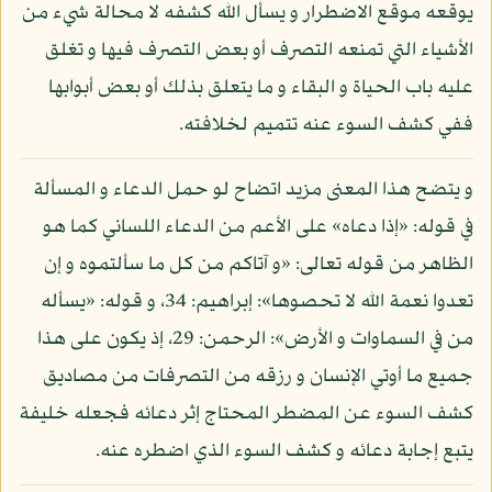
يوقعه موقع الاضطرار و يسأل الله كشفه لا محالة شيء من
الأشياء التي تمنعه التصرف أو بعض التصرف فيها و تغلق
عليه باب الحياة و البقاء و ما يتعلق بذلك أو بعض أبوابها
ففي كشف السوء عنه تتميم لخلافته.
و يتضح هذا المعنى مزيد اتضاح لو حمل الدعاء و المسألة
في قوله: «إذا دعاه» على الأعم من الدعاء اللساني كما هو
الظاهر من قوله تعالى: «و آتاكم من كل ما سألتموه و إن
تعدوا نعمة الله لا تحصوها»: إبراهيم: 34، و قوله: «يسأله
من في السماوات و الأرض»: الرحمن: 29، إذ يكون على هذا
جميع ما أوتي الإنسان و رزقه من التصرفات من مصاديق
كشف السوء عن المضطر المحتاج إثر دعائه فجعله خليفة
يتبع إجابة دعائه و كشف السوء الذي اضطره عنه.