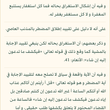
و فيه أن إشكال الاستغراق بحاله فما كل استغفار يستتبع
المغفرة و لا كل مستغفر يغفر له.
على أنه لا دليل على تقييد إطلاق المضطر بالمذنب العاصي.
و ذكر بعضهم: أن الاستغراق بحاله لكن ينبغي تقييد الإجابة
بالمشية كما وقع ذلك في قوله تعالى: «فيكشف ما تدعون
إليه إن شاء»: الأنعام: 41.
و فيه أن الآية واقعة في سياق لا تصلح معه لتقييد الإجابة في
آية المضطر و هو قوله تعالى: «قل أ رأيتم إن أتاكم عذاب
الله أو أتتكم الساعة أ غير الله تدعون إن كنتم صادقين بل
إياه تدعون فيكشف ما تدعون إليه إن شاء» فالساعة من
القضاء المحتوم لا يتعلق بكشفها طلب حقيقي، و أما