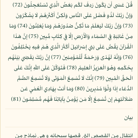
قُلْ عَسَى أَن يَكُونَ رَدِفَ لَكُم بَعْضُ الَّذِي تَسْتَعْجِلُونَ (72)
وَإِنَّ رَبَّكَ لَذُو فَضْلٍ عَلَى النَّاسِ وَلَكِنَّ أَكْثَرَهُمْ لَا يَشْكُرُونَ
(73) وَإِنَّ رَبَّكَ لَيَعْلَمُ مَا تُكِنُّ صُدُورُهُمْ وَمَا يُعْلِنُونَ (74) وَمَا
مِنْ غَائِبَةٍ فِي السَّمَاء وَالْأَرْضِ إِلَّا فِي كِتَابٍ مُّبِينٍ (75) إِنَّ هَذَا
الْقُرْآنَ يَقُصُّ عَلَى بَنِي إِسْرَائِيلَ أَكْثَرَ الَّذِي هُمْ فِيهِ يَخْتَلِفُونَ
(76) وَإِنَّهُ لَهُدًى وَرَحْمَةٌ لِّلْمُؤْمِنِينَ (77) إِنَّ رَبَّكَ يَقْضِي بَيْنَهُم
بِحُكْمِهِ وَهُوَ الْعَزِيزُ الْعَلِيمُ (78) فَتَوَكَّلْ عَلَى اللَّهِ إِنَّكَ عَلَى
الْحَقِّ الْمُبِينِ (79) إِنَّكَ لَا تُسْمِعُ الْمَوْتَى وَلَا تُسْمِعُ الصُّمَّ
الدُّعَاء إِذَا وَلَّوْا مُدْبِرِينَ (80) وَمَا أَنتَ بِهَادِي الْعُمْيِ عَن
ضَلَالَتِهِمْ إِن تُسْمِعُ إِلَّا مَن يُؤْمِنُ بِآيَاتِنَا فَهُم مُّسْلِمُونَ (81)
بيان
انتقال من القصص التي قصها سبحانه و هي نماذج من