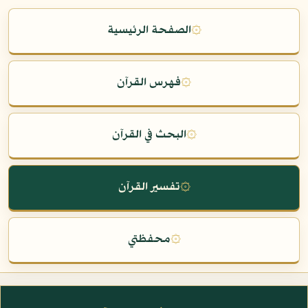
۞
الصفحة الرئيسية
۞
فهرس القرآن
۞
البحث في القرآن
۞
تفسير القرآن
۞
محفظتي