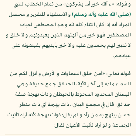
و قوله: «ء آلله خير أما يشركون» من تمام الخطاب للنبي
(صلى الله عليه وآله وسلم)
و الاستفهام للتقرير و محصل
المراد أنه إذا كان الثناء كله لله و هو المصطفى لعباده
المصطفين فهو خير من آلهتهم الذين يعبدونهم و لا خلق و
لا تدبير لهم يحمدون عليه و لا خير بأيديهم يفيضونه على
عبادهم.
قوله تعالى: «أمن خلق السماوات و الأرض و أنزل لكم من
السماء ماء» إلى آخر الآية، الحدائق جمع حديقة و هي
البستان المحدود المحوط بالحيطان و ذات بهجة صفة
حدائق، قال في مجمع البيان:، ذات بهجة أي ذات منظر
حسن يبتهج به من رآه و لم يقل: ذوات بهجة لأنه أراد تأنيث
الجماعة و لو أراد تأنيث الأعيان لقال: