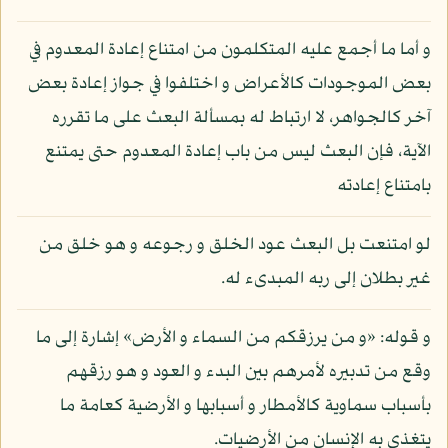
و أما ما أجمع عليه المتكلمون من امتناع إعادة المعدوم في
بعض الموجودات كالأعراض و اختلفوا في جواز إعادة بعض
آخر كالجواهر، لا ارتباط له بمسألة البعث على ما تقرره
الآية، فإن البعث ليس من باب إعادة المعدوم حتى يمتنع
بامتناع إعادته
لو امتنعت بل البعث عود الخلق و رجوعه و هو خلق من
غير بطلان إلى ربه المبدىء له.
و قوله: «و من يرزقكم من السماء و الأرض» إشارة إلى ما
وقع من تدبيره لأمرهم بين البدء و العود و هو رزقهم
بأسباب سماوية كالأمطار و أسبابها و الأرضية كعامة ما
يتغذى به الإنسان من الأرضيات.