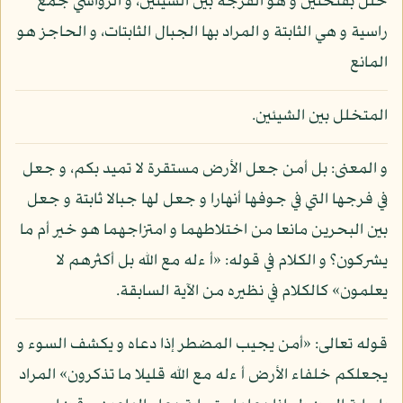
خلل بفتحتين و هو الفرجة بين الشيئين، و الرواسي جمع
راسية و هي الثابتة و المراد بها الجبال الثابتات، و الحاجز هو
المانع
المتخلل بين الشيئين.
و المعنى: بل أمن جعل الأرض مستقرة لا تميد بكم، و جعل
في فرجها التي في جوفها أنهارا و جعل لها جبالا ثابتة و جعل
بين البحرين مانعا من اختلاطهما و امتزاجهما هو خير أم ما
يشركون؟ و الكلام في قوله: «أ ءله مع الله بل أكثرهم لا
يعلمون» كالكلام في نظيره من الآية السابقة.
قوله تعالى: «أمن يجيب المضطر إذا دعاه و يكشف السوء و
يجعلكم خلفاء الأرض أ ءله مع الله قليلا ما تذكرون» المراد