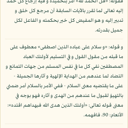
فقوله: «قل الحمد لله» أمر بتحميده و فيه إرجاع كل حمد
إليه تعالى لما تقرر بالآيات السابقة أن مرجع كل خلق و
تدبير إليه و هو المفيض كل خير بحكمته و الفاعل لكل
جميل بقدرته.
و قوله: «و سلام على عباده الذين اصطفى» معطوف على
ما قبله من مقول القول و في التسليم لأولئك العباد
المصطفين نفي كل ما في نفس المسلم من جهات التمانع و
التضاد لما عندهم من الهداية الإلهية و آثارها الجميلة -
على ما يقتضيه معنى السلام - ففي الأمر بالسلام أمر ضمني
بالتهيؤ لقبول ما عندهم من الهدى و آثاره فهو بوجه في
معنى قوله تعالى: «أولئك الذين هدى الله فبهداهم اقتده»:
الأنعام: 90، فافهمه.