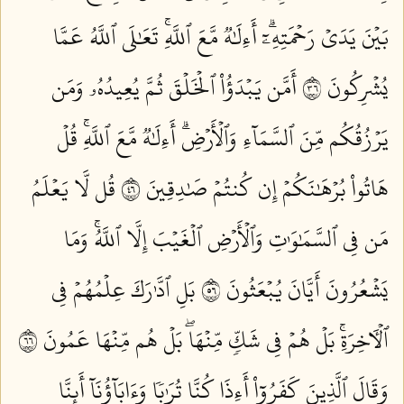
بَيۡنَ يَدَيۡ رَحۡمَتِهِۦٓۗ أَءِلَٰهٞ مَّعَ ٱللَّهِۚ تَعَٰلَى ٱللَّهُ عَمَّا
يُشۡرِكُونَ ٦٣
أَمَّن يَبۡدَؤُاْ ٱلۡخَلۡقَ ثُمَّ يُعِيدُهُۥ وَمَن
يَرۡزُقُكُم مِّنَ ٱلسَّمَآءِ وَٱلۡأَرۡضِۗ أَءِلَٰهٞ مَّعَ ٱللَّهِۚ قُلۡ
هَاتُواْ بُرۡهَٰنَكُمۡ إِن كُنتُمۡ صَٰدِقِينَ ٦٤
قُل لَّا يَعۡلَمُ
مَن فِي ٱلسَّمَٰوَٰتِ وَٱلۡأَرۡضِ ٱلۡغَيۡبَ إِلَّا ٱللَّهُۚ وَمَا
يَشۡعُرُونَ أَيَّانَ يُبۡعَثُونَ ٦٥
بَلِ ٱدَّٰرَكَ عِلۡمُهُمۡ فِي
ٱلۡأٓخِرَةِۚ بَلۡ هُمۡ فِي شَكّٖ مِّنۡهَاۖ بَلۡ هُم مِّنۡهَا عَمُونَ ٦٦
وَقَالَ ٱلَّذِينَ كَفَرُوٓاْ أَءِذَا كُنَّا تُرَٰبٗا وَءَابَآؤُنَآ أَئِنَّا