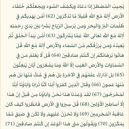
يُجِيبُ الْمُضْطَرَّ إِذَا دَعَاهُ وَيَكْشِفُ السُّوءَ وَيَجْعَلُكُمْ خُلَفَاء
الْأَرْضِ أَإِلَهٌ مَّعَ اللَّهِ قَلِيلًا مَّا تَذَكَّرُونَ (62) أَمَّن يَهْدِيكُمْ فِي
ظُلُمَاتِ الْبَرِّ وَالْبَحْرِ وَمَن يُرْسِلُ الرِّيَاحَ بُشْرًا بَيْنَ يَدَيْ رَحْمَتِهِ
أَإِلَهٌ مَّعَ اللَّهِ تَعَالَى اللَّهُ عَمَّا يُشْرِكُونَ (63) أَمَّن يَبْدَأُ الْخَلْقَ ثُمَّ
يُعِيدُهُ وَمَن يَرْزُقُكُم مِّنَ السَّمَاء وَالْأَرْضِ أَإِلَهٌ مَّعَ اللَّهِ قُلْ
هَاتُوا بُرْهَانَكُمْ إِن كُنتُمْ صَادِقِينَ (64) قُل لَّا يَعْلَمُ مَن فِي
السَّمَاوَاتِ وَالْأَرْضِ الْغَيْبَ إِلَّا اللَّهُ وَمَا يَشْعُرُونَ أَيَّانَ يُبْعَثُونَ
(65) بَلِ ادَّارَكَ عِلْمُهُمْ فِي الْآخِرَةِ بَلْ هُمْ فِي شَكٍّ مِّنْهَا بَلْ هُم
مِّنْهَا عَمِونَ (66) وَقَالَ الَّذِينَ كَفَرُوا أَئِذَا كُنَّا تُرَابًا وَآبَاؤُنَا أَئِنَّا
لَمُخْرَجُونَ (67) لَقَدْ وُعِدْنَا هَذَا نَحْنُ وَآبَاؤُنَا مِن قَبْلُ إِنْ هَذَا
إِلَّا أَسَاطِيرُ الْأَوَّلِينَ (68) قُلْ سِيرُوا فِي الْأَرْضِ فَانظُرُوا كَيْفَ كَانَ
عَاقِبَةُ الْمُجْرِمِينَ (69) وَلَا تَحْزَنْ عَلَيْهِمْ وَلَا تَكُن فِي ضَيْقٍ مِّمَّا
يَمْكُرُونَ (70) وَيَقُولُونَ مَتَى هَذَا الْوَعْدُ إِن كُنتُمْ صَادِقِينَ (71)