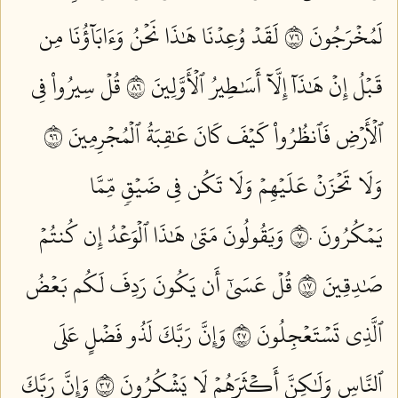
لَمُخۡرَجُونَ ٦٧
لَقَدۡ وُعِدۡنَا هَٰذَا نَحۡنُ وَءَابَآؤُنَا مِن
قَبۡلُ إِنۡ هَٰذَآ إِلَّآ أَسَٰطِيرُ ٱلۡأَوَّلِينَ ٦٨
قُلۡ سِيرُواْ فِي
ٱلۡأَرۡضِ فَٱنظُرُواْ كَيۡفَ كَانَ عَٰقِبَةُ ٱلۡمُجۡرِمِينَ ٦٩
وَلَا تَحۡزَنۡ عَلَيۡهِمۡ وَلَا تَكُن فِي ضَيۡقٖ مِّمَّا
يَمۡكُرُونَ ٧٠
وَيَقُولُونَ مَتَىٰ هَٰذَا ٱلۡوَعۡدُ إِن كُنتُمۡ
صَٰدِقِينَ ٧١
قُلۡ عَسَىٰٓ أَن يَكُونَ رَدِفَ لَكُم بَعۡضُ
ٱلَّذِي تَسۡتَعۡجِلُونَ ٧٢
وَإِنَّ رَبَّكَ لَذُو فَضۡلٍ عَلَى
ٱلنَّاسِ وَلَٰكِنَّ أَكۡثَرَهُمۡ لَا يَشۡكُرُونَ ٧٣
وَإِنَّ رَبَّكَ