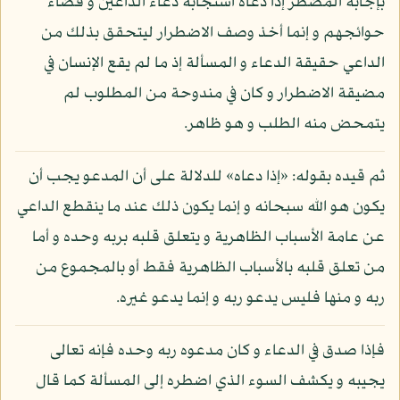
بإجابة المضطر إذا دعاه استجابة دعاء الداعين و قضاء
حوائجهم و إنما أخذ وصف الاضطرار ليتحقق بذلك من
الداعي حقيقة الدعاء و المسألة إذ ما لم يقع الإنسان في
مضيقة الاضطرار و كان في مندوحة من المطلوب لم
يتمحض منه الطلب و هو ظاهر.
ثم قيده بقوله: «إذا دعاه» للدلالة على أن المدعو يجب أن
يكون هو الله سبحانه و إنما يكون ذلك عند ما ينقطع الداعي
عن عامة الأسباب الظاهرية و يتعلق قلبه بربه وحده و أما
من تعلق قلبه بالأسباب الظاهرية فقط أو بالمجموع من
ربه و منها فليس يدعو ربه و إنما يدعو غيره.
فإذا صدق في الدعاء و كان مدعوه ربه وحده فإنه تعالى
يجيبه و يكشف السوء الذي اضطره إلى المسألة كما قال