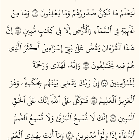
لَيَعۡلَمُ مَا تُكِنُّ صُدُورُهُمۡ وَمَا يُعۡلِنُونَ ٧٤
وَمَا مِنۡ
غَآئِبَةٖ فِي ٱلسَّمَآءِ وَٱلۡأَرۡضِ إِلَّا فِي كِتَٰبٖ مُّبِينٍ ٧٥
إِنَّ
هَٰذَا ٱلۡقُرۡءَانَ يَقُصُّ عَلَىٰ بَنِيٓ إِسۡرَٰٓءِيلَ أَكۡثَرَ ٱلَّذِي
هُمۡ فِيهِ يَخۡتَلِفُونَ ٧٦
وَإِنَّهُۥ لَهُدٗى وَرَحۡمَةٞ
لِّلۡمُؤۡمِنِينَ ٧٧
إِنَّ رَبَّكَ يَقۡضِي بَيۡنَهُم بِحُكۡمِهِۦۚ وَهُوَ
ٱلۡعَزِيزُ ٱلۡعَلِيمُ ٧٨
فَتَوَكَّلۡ عَلَى ٱللَّهِۖ إِنَّكَ عَلَى ٱلۡحَقِّ
ٱلۡمُبِينِ ٧٩
إِنَّكَ لَا تُسۡمِعُ ٱلۡمَوۡتَىٰ وَلَا تُسۡمِعُ ٱلصُّمَّ
ٱلدُّعَآءَ إِذَا وَلَّوۡاْ مُدۡبِرِينَ ٨٠
وَمَآ أَنتَ بِهَٰدِي ٱلۡعُمۡيِ