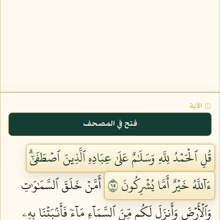
۞ الآية
فتح في المصحف
قُلِ ٱلۡحَمۡدُ لِلَّهِ وَسَلَٰمٌ عَلَىٰ عِبَادِهِ ٱلَّذِينَ ٱصۡطَفَىٰٓۗ
ءَآللَّهُ خَيۡرٌ أَمَّا يُشۡرِكُونَ ٥٩
أَمَّنۡ خَلَقَ ٱلسَّمَٰوَٰتِ
وَٱلۡأَرۡضَ وَأَنزَلَ لَكُم مِّنَ ٱلسَّمَآءِ مَآءٗ فَأَنۢبَتۡنَا بِهِۦ