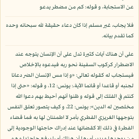
عن الاستجابة، و قوله: كم من مضطر يدعو
فلا يجاب، غير مسلم إذا كان دعاء حقيقة لله سبحانه وحده
كما تقدم بيانه.
على أن هناك آيات كثيرة تدل على أن الإنسان يتوجه عند
الاضطرار كركوب السفينة نحو ربه فيدعوه بالإخلاص
فيستجاب له كقوله تعالى: «و إذا مس الإنسان الضر دعانا
لجنبه أو قاعدا أو قائما الآية،: يونس: 12، و قوله: «حتى إذا
كنتم في الفلك إلى قوله و ظنوا أنهم أحيط بهم دعوا الله
مخلصين له الدين»: يونس: 22، و كيف يتصور تعلق النفس
بتوجهها الغريزي الفطري بأمر لا اطمئنان لها به فما قضاء
الفطرة في ذلك إلا كقضائها عند إدراك حاجتها الوجودية إلى
من يوجدها و يدبر أمرها أن هناك أمرا يرفع حاجتها و هو