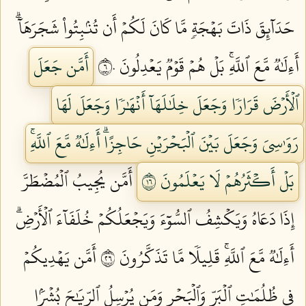
حَدَآئِقَ ذَاتَ بَهۡجَةٖ مَّا كَانَ لَكُمۡ أَن تُنۢبِتُواْ شَجَرَهَآۗ
أَءِلَٰهٞ مَّعَ ٱللَّهِۚ بَلۡ هُمۡ قَوۡمٞ يَعۡدِلُونَ ٦٠
أَمَّن جَعَلَ
ٱلۡأَرۡضَ قَرَارٗا وَجَعَلَ خِلَٰلَهَآ أَنۡهَٰرٗا وَجَعَلَ لَهَا
رَوَٰسِيَ وَجَعَلَ بَيۡنَ ٱلۡبَحۡرَيۡنِ حَاجِزًاۗ أَءِلَٰهٞ مَّعَ ٱللَّهِۚ
بَلۡ أَكۡثَرُهُمۡ لَا يَعۡلَمُونَ ٦١
أَمَّن يُجِيبُ ٱلۡمُضۡطَرَّ
إِذَا دَعَاهُ وَيَكۡشِفُ ٱلسُّوٓءَ وَيَجۡعَلُكُمۡ خُلَفَآءَ ٱلۡأَرۡضِۗ
أَءِلَٰهٞ مَّعَ ٱللَّهِۚ قَلِيلٗا مَّا تَذَكَّرُونَ ٦٢
أَمَّن يَهۡدِيكُمۡ
فِي ظُلُمَٰتِ ٱلۡبَرِّ وَٱلۡبَحۡرِ وَمَن يُرۡسِلُ ٱلرِّيَٰحَ بُشۡرَۢا