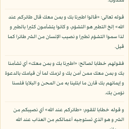
مكذوب.
قوله تعالى: «قالوا اطيرنا بك و بمن معك قال طائركم عند
الله» إلخ التطير هو التشؤم، و كانوا يتشأمون كثيرا بالطير و
لذا سموا التشؤم تطيرا و نصيب الإنسان من الشر طائرا كما
قيل.
فقولهم خطابا لصالح: «اطيرنا بك و بمن معك» أي تشأمنا
بك و بمن معك ممن آمن بك و لزمك لما أن قيامك بالدعوة
و إيمانهم بك قارن ما ابتلينا به من المحن و البلايا فلسنا
نؤمن بك.
و قوله خطابا للقوم: «طائركم عند الله» أي نصيبكم من
الشر و هو الذي تستوجبه أعمالكم من العذاب عند الله