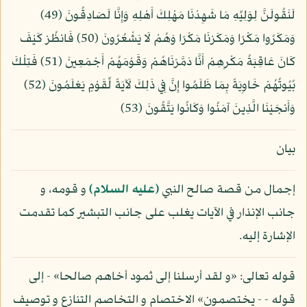
لَنَقُولَنَّ لِوَلِيِّهِ مَا شَهِدْنَا مَهْلِكَ أَهْلِهِ وَإِنَّا لَصَادِقُونَ (49)
وَمَكَرُوا مَكْرًا وَمَكَرْنَا مَكْرًا وَهُمْ لَا يَشْعُرُونَ (50) فَانظُرْ كَيْفَ
كَانَ عَاقِبَةُ مَكْرِهِمْ أَنَّا دَمَّرْنَاهُمْ وَقَوْمَهُمْ أَجْمَعِينَ (51) فَتِلْكَ
بُيُوتُهُمْ خَاوِيَةً بِمَا ظَلَمُوا إِنَّ فِي ذَلِكَ لَآيَةً لِّقَوْمٍ يَعْلَمُونَ (52)
وَأَنجَيْنَا الَّذِينَ آمَنُوا وَكَانُوا يَتَّقُونَ (53)
بيان
إجمال من قصة صالح النبي
(عليه السلام)
و قومه، و
جانب الإنذار في الآيات يغلب على جانب التبشير كما تقدمت
الإشارة إليه.
قوله تعالى: «و لقد أرسلنا إلى ثمود أخاهم صالحا» - إلى
قوله - - يختصمون» الاختصام و التخاصم التنازع و توصيف