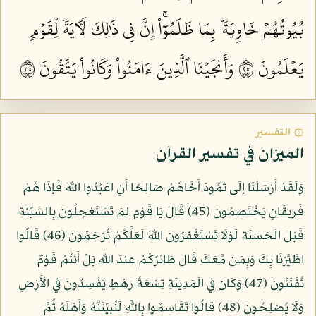
بُيُوتُهُمۡ خَاوِيَةَۢ بِمَا ظَلَمُوٓاْۚ إِنَّ فِي ذَٰلِكَ لَأٓيَةٗ لِّقَوۡمٖ
يَعۡلَمُونَ ٥٢
وَأَنجَيۡنَا ٱلَّذِينَ ءَامَنُواْ وَكَانُواْ يَتَّقُونَ ٥٣
۞ التفسير
الميزان في تفسير القرآن
وَلَقَدْ أَرْسَلْنَا إِلَى ثَمُودَ أَخَاهُمْ صَالِحًا أَنِ اعْبُدُوا اللَّهَ فَإِذَا هُمْ
فَرِيقَانِ يَخْتَصِمُونَ (45) قَالَ يَا قَوْمِ لِمَ تَسْتَعْجِلُونَ بِالسَّيِّئَةِ
قَبْلَ الْحَسَنَةِ لَوْلَا تَسْتَغْفِرُونَ اللَّهَ لَعَلَّكُمْ تُرْحَمُونَ (46) قَالُوا
اطَّيَّرْنَا بِكَ وَبِمَن مَّعَكَ قَالَ طَائِرُكُمْ عِندَ اللَّهِ بَلْ أَنتُمْ قَوْمٌ
تُفْتَنُونَ (47) وَكَانَ فِي الْمَدِينَةِ تِسْعَةُ رَهْطٍ يُفْسِدُونَ فِي الْأَرْضِ
وَلَا يُصْلِحُونَ (48) قَالُوا تَقَاسَمُوا بِاللَّهِ لَنُبَيِّتَنَّهُ وَأَهْلَهُ ثُمَّ