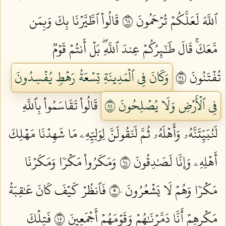
ٱللَّهَ لَعَلَّكُمۡ تُرۡحَمُونَ ٤٦
قَالُواْ ٱطَّيَّرۡنَا بِكَ وَبِمَن
مَّعَكَۚ قَالَ طَٰٓئِرُكُمۡ عِندَ ٱللَّهِۖ بَلۡ أَنتُمۡ قَوۡمٞ
تُفۡتَنُونَ ٤٧
وَكَانَ فِي ٱلۡمَدِينَةِ تِسۡعَةُ رَهۡطٖ يُفۡسِدُونَ
فِي ٱلۡأَرۡضِ وَلَا يُصۡلِحُونَ ٤٨
قَالُواْ تَقَاسَمُواْ بِٱللَّهِ
لَنُبَيِّتَنَّهُۥ وَأَهۡلَهُۥ ثُمَّ لَنَقُولَنَّ لِوَلِيِّهِۦ مَا شَهِدۡنَا مَهۡلِكَ
أَهۡلِهِۦ وَإِنَّا لَصَٰدِقُونَ ٤٩
وَمَكَرُواْ مَكۡرٗا وَمَكَرۡنَا
مَكۡرٗا وَهُمۡ لَا يَشۡعُرُونَ ٥٠
فَٱنظُرۡ كَيۡفَ كَانَ عَٰقِبَةُ
مَكۡرِهِمۡ أَنَّا دَمَّرۡنَٰهُمۡ وَقَوۡمَهُمۡ أَجۡمَعِينَ ٥١
فَتِلۡكَ