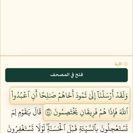
۞ الآية
فتح في المصحف
وَلَقَدۡ أَرۡسَلۡنَآ إِلَىٰ ثَمُودَ أَخَاهُمۡ صَٰلِحًا أَنِ ٱعۡبُدُواْ
ٱللَّهَ فَإِذَا هُمۡ فَرِيقَانِ يَخۡتَصِمُونَ ٤٥
قَالَ يَٰقَوۡمِ لِمَ
تَسۡتَعۡجِلُونَ بِٱلسَّيِّئَةِ قَبۡلَ ٱلۡحَسَنَةِۖ لَوۡلَا تَسۡتَغۡفِرُونَ