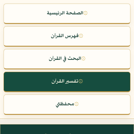
۞
الصفحة الرئيسية
۞
فهرس القرآن
۞
البحث في القرآن
۞
تفسير القرآن
۞
محفظتي