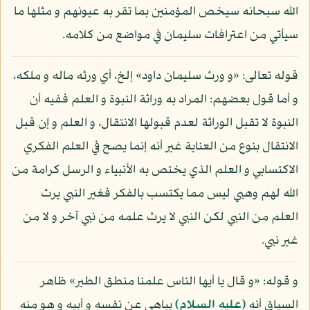
الله سبحانه سيخص المؤمنين بما تقر به عيونهم و مثلها ما
سيأتي من اعترافات سليمان في مواضع من كلامه.
قوله تعالى: «و ورث سليمان داود» إلخ، أي ورثه ماله و ملكه،
و أما قول بعضهم: المراد به وراثة النبوة و العلم ففيه أن
النبوة لا تقبل الوراثة لعدم قبولها الانتقال، و العلم و إن قبل
الانتقال بنوع من العناية غير أنه إنما يصح في العلم الفكري
الاكتسابي و العلم الذي يختص به الأنبياء و الرسل كرامة من
الله لهم وهبي ليس مما يكتسب بالفكر فغير النبي يرث
العلم من النبي لكن النبي لا يرث علمه من نبي آخر و لا من
غير نبي.
و قوله: «و قال يا أيها الناس علمنا منطق الطير» ظاهر
السياق أنه
(عليه السلام)
يباهي عن نفسه و أبيه و هو منه