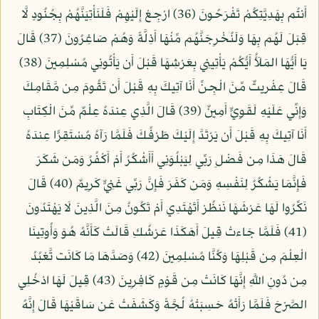
أَنتُم بِهَدِيَّتِكُمْ تَفْرَحُونَ (36) ارْجِعْ إِلَيْهِمْ فَلَنَأْتِيَنَّهُمْ بِجُنُودٍ لَّا
قِبَلَ لَهُم بِهَا وَلَنُخْرِجَنَّهُم مِّنْهَا أَذِلَّةً وَهُمْ صَاغِرُونَ (37) قَالَ
يَا أَيُّهَا المَلَأُ أَيُّكُمْ يَأْتِينِي بِعَرْشِهَا قَبْلَ أَن يَأْتُونِي مُسْلِمِينَ (38)
قَالَ عِفْريتٌ مِّنَ الْجِنِّ أَنَا آتِيكَ بِهِ قَبْلَ أَن تَقُومَ مِن مَّقَامِكَ
وَإِنِّي عَلَيْهِ لَقَوِيٌّ أَمِينٌ (39) قَالَ الَّذِي عِندَهُ عِلْمٌ مِّنَ الْكِتَابِ
أَنَا آتِيكَ بِهِ قَبْلَ أَن يَرْتَدَّ إِلَيْكَ طَرْفُكَ فَلَمَّا رَآهُ مُسْتَقِرًّا عِندَهُ
قَالَ هَذَا مِن فَضْلِ رَبِّي لِيَبْلُوَنِي أَأَشْكُرُ أَمْ أَكْفُرُ وَمَن شَكَرَ
فَإِنَّمَا يَشْكُرُ لِنَفْسِهِ وَمَن كَفَرَ فَإِنَّ رَبِّي غَنِيٌّ كَرِيمٌ (40) قَالَ
نَكِّرُوا لَهَا عَرْشَهَا نَنظُرْ أَتَهْتَدِي أَمْ تَكُونُ مِنَ الَّذِينَ لَا يَهْتَدُونَ
(41) فَلَمَّا جَاءتْ قِيلَ أَهَكَذَا عَرْشُكِ قَالَتْ كَأَنَّهُ هُوَ وَأُوتِينَا
الْعِلْمَ مِن قَبْلِهَا وَكُنَّا مُسْلِمِينَ (42) وَصَدَّهَا مَا كَانَت تَّعْبُدُ
مِن دُونِ اللَّهِ إِنَّهَا كَانَتْ مِن قَوْمٍ كَافِرِينَ (43) قِيلَ لَهَا ادْخُلِي
الصَّرْحَ فَلَمَّا رَأَتْهُ حَسِبَتْهُ لُجَّةً وَكَشَفَتْ عَن سَاقَيْهَا قَالَ إِنَّهُ