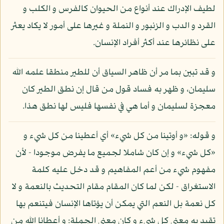
لطيف الإدراك عند أنواع من الحيوان كالفرس و الكلب و
القرد و الدب و الزنبور و النملة و غيرها على أمور لا يكاد يعثر
على نظائرها عند أكثر أفراد الإنسان.
و قد تبين بما مر أن ظاهر السياق أن للطير منطقا علمه الله
سليمان، و ظهر به فساد قول من قال إن نطق الطير كان
معجزة لسليمان و أما هي في نفسها فليس لها نطق هذا.
و قوله: «و أوتينا من كل شيء» أي أعطينا من كل شيء و
«كل شيء» و إن كان شاملا لجميع ما يفرض موجودا - لأن
مفهوم شيء من أعم المفاهيم و قد دخل عليه كلمة
الاستغراق - لكن لما كان المقام مقام التحديث بالنعمة و لا
كل نعمة بل النعم التي يمكن أن يؤتاها الإنسان فيتنعم بها
تقيد به معنى كل شيء و كان معنى الجملة: و أعطانا الله من