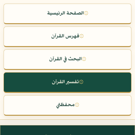
۞
الصفحة الرئيسية
۞
فهرس القرآن
۞
البحث في القرآن
۞
تفسير القرآن
۞
محفظتي