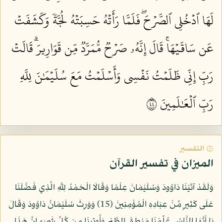
لَهَا ٱدۡخُلِي ٱلصَّرۡحَۖ فَلَمَّا رَأَتۡهُ حَسِبَتۡهُ لُجَّةٗ وَكَشَفَتۡ
عَن سَاقَيۡهَاۚ قَالَ إِنَّهُۥ صَرۡحٞ مُّمَرَّدٞ مِّن قَوَارِيرَۗ قَالَتۡ
رَبِّ إِنِّي ظَلَمۡتُ نَفۡسِي وَأَسۡلَمۡتُ مَعَ سُلَيۡمَٰنَ لِلَّهِ
رَبِّ ٱلۡعَٰلَمِينَ ٤٤
۞ التفسير
الميزان في تفسير القرآن
وَلَقَدْ آتَيْنَا دَاوُودَ وَسُلَيْمَانَ عِلْمًا وَقَالَا الْحَمْدُ لِلَّهِ الَّذِي فَضَّلَنَا
عَلَى كَثِيرٍ مِّنْ عِبَادِهِ الْمُؤْمِنِينَ (15) وَوَرِثَ سُلَيْمَانُ دَاوُودَ وَقَالَ
يَا أَيُّهَا النَّاسُ عُلِّمْنَا مَنطِقَ الطَّيْرِ وَأُوتِينَا مِن كُلِّ شَيْءٍ إِنَّ هَذَا