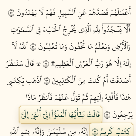
أَعۡمَٰلَهُمۡ فَصَدَّهُمۡ عَنِ ٱلسَّبِيلِ فَهُمۡ لَا يَهۡتَدُونَ ٢٤
أَلَّاۤ يَسۡجُدُواْۤ لِلَّهِ ٱلَّذِي يُخۡرِجُ ٱلۡخَبۡءَ فِي ٱلسَّمَٰوَٰتِ
وَٱلۡأَرۡضِ وَيَعۡلَمُ مَا تُخۡفُونَ وَمَا تُعۡلِنُونَ ٢٥
ٱللَّهُ لَآ
إِلَٰهَ إِلَّا هُوَ رَبُّ ٱلۡعَرۡشِ ٱلۡعَظِيمِ۩ ٢٦
۞ قَالَ سَنَنظُرُ
أَصَدَقۡتَ أَمۡ كُنتَ مِنَ ٱلۡكَٰذِبِينَ ٢٧
ٱذۡهَب بِّكِتَٰبِي
هَٰذَا فَأَلۡقِهۡ إِلَيۡهِمۡ ثُمَّ تَوَلَّ عَنۡهُمۡ فَٱنظُرۡ مَاذَا
يَرۡجِعُونَ ٢٨
قَالَتۡ يَٰٓأَيُّهَا ٱلۡمَلَؤُاْ إِنِّيٓ أُلۡقِيَ إِلَيَّ
كِتَٰبٞ كَرِيمٌ ٢٩
إِنَّهُۥ مِن سُلَيۡمَٰنَ وَإِنَّهُۥ بِسۡمِ ٱللَّهِ