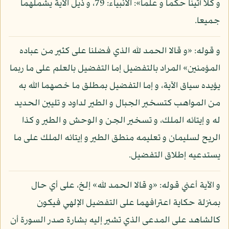
و كلا آتينا حكما و علما»: الأنبياء: 79، و ذيل الآية يشملهما
جميعا.
و قوله: «و قالا الحمد لله الذي فضلنا على كثير من عباده
المؤمنين» المراد بالتفضيل إما التفضيل بالعلم على ما ربما
يؤيده سياق الآية، و إما التفضيل بمطلق ما خصهما الله به
من المواهب كتسخير الجبال و الطير لداود و تليين الحديد
له و إيتائه الملك، و تسخير الجن و الوحش و الطير و كذا
الريح لسليمان و تعليمه منطق الطير و إيتائه الملك على ما
يستدعيه إطلاق التفضيل.
و الآية أعني قوله: «و قالا الحمد لله» إلخ، على أي حال
بمنزلة حكاية اعترافهما على التفضيل الإلهي فيكون
كالشاهد على المدعى الذي تشير إليه بشارة صدر السورة أن