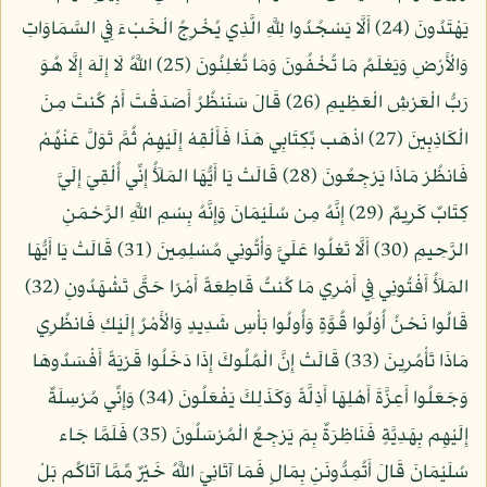
يَهْتَدُونَ (24) أَلَّا يَسْجُدُوا لِلَّهِ الَّذِي يُخْرِجُ الْخَبْءَ فِي السَّمَاوَاتِ
وَالْأَرْضِ وَيَعْلَمُ مَا تُخْفُونَ وَمَا تُعْلِنُونَ (25) اللَّهُ لَا إِلَهَ إِلَّا هُوَ
رَبُّ الْعَرْشِ الْعَظِيمِ (26) قَالَ سَنَنظُرُ أَصَدَقْتَ أَمْ كُنتَ مِنَ
الْكَاذِبِينَ (27) اذْهَب بِّكِتَابِي هَذَا فَأَلْقِهْ إِلَيْهِمْ ثُمَّ تَوَلَّ عَنْهُمْ
فَانظُرْ مَاذَا يَرْجِعُونَ (28) قَالَتْ يَا أَيُّهَا المَلَأُ إِنِّي أُلْقِيَ إِلَيَّ
كِتَابٌ كَرِيمٌ (29) إِنَّهُ مِن سُلَيْمَانَ وَإِنَّهُ بِسْمِ اللَّهِ الرَّحْمَنِ
الرَّحِيمِ (30) أَلَّا تَعْلُوا عَلَيَّ وَأْتُونِي مُسْلِمِينَ (31) قَالَتْ يَا أَيُّهَا
المَلَأُ أَفْتُونِي فِي أَمْرِي مَا كُنتُ قَاطِعَةً أَمْرًا حَتَّى تَشْهَدُونِ (32)
قَالُوا نَحْنُ أُوْلُوا قُوَّةٍ وَأُولُوا بَأْسٍ شَدِيدٍ وَالْأَمْرُ إِلَيْكِ فَانظُرِي
مَاذَا تَأْمُرِينَ (33) قَالَتْ إِنَّ الْمُلُوكَ إِذَا دَخَلُوا قَرْيَةً أَفْسَدُوهَا
وَجَعَلُوا أَعِزَّةَ أَهْلِهَا أَذِلَّةً وَكَذَلِكَ يَفْعَلُونَ (34) وَإِنِّي مُرْسِلَةٌ
إِلَيْهِم بِهَدِيَّةٍ فَنَاظِرَةٌ بِمَ يَرْجِعُ الْمُرْسَلُونَ (35) فَلَمَّا جَاء
سُلَيْمَانَ قَالَ أَتُمِدُّونَنِ بِمَالٍ فَمَا آتَانِيَ اللَّهُ خَيْرٌ مِّمَّا آتَاكُم بَلْ