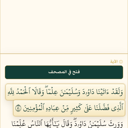
۞ الآية
فتح في المصحف
وَلَقَدۡ ءَاتَيۡنَا دَاوُۥدَ وَسُلَيۡمَٰنَ عِلۡمٗاۖ وَقَالَا ٱلۡحَمۡدُ لِلَّهِ
ٱلَّذِي فَضَّلَنَا عَلَىٰ كَثِيرٖ مِّنۡ عِبَادِهِ ٱلۡمُؤۡمِنِينَ ١٥
وَوَرِثَ سُلَيۡمَٰنُ دَاوُۥدَۖ وَقَالَ يَٰٓأَيُّهَا ٱلنَّاسُ عُلِّمۡنَا