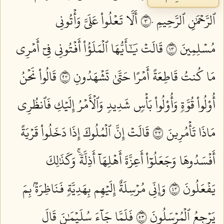
ٱلرَّحۡمَٰنِ ٱلرَّحِيمِ ٣٠
أَلَّا تَعۡلُواْ عَلَيَّ وَأۡتُونِي
مُسۡلِمِينَ ٣١
قَالَتۡ يَٰٓأَيُّهَا ٱلۡمَلَؤُاْ أَفۡتُونِي فِيٓ أَمۡرِي
مَا كُنتُ قَاطِعَةً أَمۡرًا حَتَّىٰ تَشۡهَدُونِ ٣٢
قَالُواْ نَحۡنُ
أُوْلُواْ قُوَّةٖ وَأُوْلُواْ بَأۡسٖ شَدِيدٖ وَٱلۡأَمۡرُ إِلَيۡكِ فَٱنظُرِي
مَاذَا تَأۡمُرِينَ ٣٣
قَالَتۡ إِنَّ ٱلۡمُلُوكَ إِذَا دَخَلُواْ قَرۡيَةً
أَفۡسَدُوهَا وَجَعَلُوٓاْ أَعِزَّةَ أَهۡلِهَآ أَذِلَّةٗۚ وَكَذَٰلِكَ
يَفۡعَلُونَ ٣٤
وَإِنِّي مُرۡسِلَةٌ إِلَيۡهِم بِهَدِيَّةٖ فَنَاظِرَةُۢ بِمَ
يَرۡجِعُ ٱلۡمُرۡسَلُونَ ٣٥
فَلَمَّا جَآءَ سُلَيۡمَٰنَ قَالَ