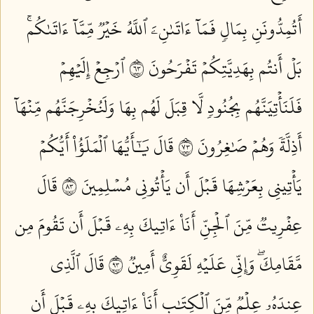
أَتُمِدُّونَنِ بِمَالٖ فَمَآ ءَاتَىٰنِۦَ ٱللَّهُ خَيۡرٞ مِّمَّآ ءَاتَىٰكُمۚ
بَلۡ أَنتُم بِهَدِيَّتِكُمۡ تَفۡرَحُونَ ٣٦
ٱرۡجِعۡ إِلَيۡهِمۡ
فَلَنَأۡتِيَنَّهُم بِجُنُودٖ لَّا قِبَلَ لَهُم بِهَا وَلَنُخۡرِجَنَّهُم مِّنۡهَآ
أَذِلَّةٗ وَهُمۡ صَٰغِرُونَ ٣٧
قَالَ يَٰٓأَيُّهَا ٱلۡمَلَؤُاْ أَيُّكُمۡ
يَأۡتِينِي بِعَرۡشِهَا قَبۡلَ أَن يَأۡتُونِي مُسۡلِمِينَ ٣٨
قَالَ
عِفۡرِيتٞ مِّنَ ٱلۡجِنِّ أَنَا۠ ءَاتِيكَ بِهِۦ قَبۡلَ أَن تَقُومَ مِن
مَّقَامِكَۖ وَإِنِّي عَلَيۡهِ لَقَوِيٌّ أَمِينٞ ٣٩
قَالَ ٱلَّذِي
عِندَهُۥ عِلۡمٞ مِّنَ ٱلۡكِتَٰبِ أَنَا۠ ءَاتِيكَ بِهِۦ قَبۡلَ أَن