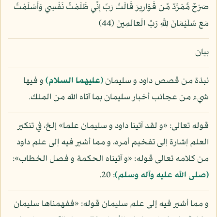
صَرْحٌ مُّمَرَّدٌ مِّن قَوَارِيرَ قَالَتْ رَبِّ إِنِّي ظَلَمْتُ نَفْسِي وَأَسْلَمْتُ
مَعَ سُلَيْمَانَ لِلَّهِ رَبِّ الْعَالَمِينَ (44)
بيان
نبذة من قصص داود و سليمان
(عليهما السلام)
و فيها
شيء من عجائب أخبار سليمان بما آتاه الله من الملك.
قوله تعالى: «و لقد آتينا داود و سليمان علما» إلخ، في تنكير
العلم إشارة إلى تفخيم أمره، و مما أشير فيه إلى علم داود
من كلامه تعالى قوله: «و آتيناه الحكمة و فصل الخطاب»:
(صلى الله عليه وآله وسلم)
: 20.
و مما أشير فيه إلى علم سليمان قوله: «ففهمناها سليمان