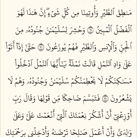
مَنطِقَ ٱلطَّيۡرِ وَأُوتِينَا مِن كُلِّ شَيۡءٍۖ إِنَّ هَٰذَا لَهُوَ
ٱلۡفَضۡلُ ٱلۡمُبِينُ ١٦
وَحُشِرَ لِسُلَيۡمَٰنَ جُنُودُهُۥ مِنَ
ٱلۡجِنِّ وَٱلۡإِنسِ وَٱلطَّيۡرِ فَهُمۡ يُوزَعُونَ ١٧
حَتَّىٰٓ إِذَآ أَتَوۡاْ
عَلَىٰ وَادِ ٱلنَّمۡلِ قَالَتۡ نَمۡلَةٞ يَٰٓأَيُّهَا ٱلنَّمۡلُ ٱدۡخُلُواْ
مَسَٰكِنَكُمۡ لَا يَحۡطِمَنَّكُمۡ سُلَيۡمَٰنُ وَجُنُودُهُۥ وَهُمۡ لَا
يَشۡعُرُونَ ١٨
فَتَبَسَّمَ ضَاحِكٗا مِّن قَوۡلِهَا وَقَالَ رَبِّ
أَوۡزِعۡنِيٓ أَنۡ أَشۡكُرَ نِعۡمَتَكَ ٱلَّتِيٓ أَنۡعَمۡتَ عَلَيَّ وَعَلَىٰ
وَٰلِدَيَّ وَأَنۡ أَعۡمَلَ صَٰلِحٗا تَرۡضَىٰهُ وَأَدۡخِلۡنِي بِرَحۡمَتِكَ