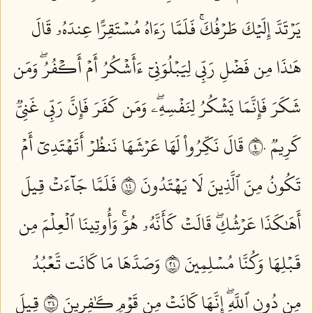
يَرۡتَدَّ إِلَيۡكَ طَرۡفُكَۚ فَلَمَّا رَءَاهُ مُسۡتَقِرًّا عِندَهُۥ قَالَ
هَٰذَا مِن فَضۡلِ رَبِّي لِيَبۡلُوَنِيٓ ءَأَشۡكُرُ أَمۡ أَكۡفُرُۖ وَمَن
شَكَرَ فَإِنَّمَا يَشۡكُرُ لِنَفۡسِهِۦۖ وَمَن كَفَرَ فَإِنَّ رَبِّي غَنِيّٞ
كَرِيمٞ ٤٠
قَالَ نَكِّرُواْ لَهَا عَرۡشَهَا نَنظُرۡ أَتَهۡتَدِيٓ أَمۡ
تَكُونُ مِنَ ٱلَّذِينَ لَا يَهۡتَدُونَ ٤١
فَلَمَّا جَآءَتۡ قِيلَ
أَهَٰكَذَا عَرۡشُكِۖ قَالَتۡ كَأَنَّهُۥ هُوَۚ وَأُوتِينَا ٱلۡعِلۡمَ مِن
قَبۡلِهَا وَكُنَّا مُسۡلِمِينَ ٤٢
وَصَدَّهَا مَا كَانَت تَّعۡبُدُ
مِن دُونِ ٱللَّهِۖ إِنَّهَا كَانَتۡ مِن قَوۡمٖ كَٰفِرِينَ ٤٣
قِيلَ