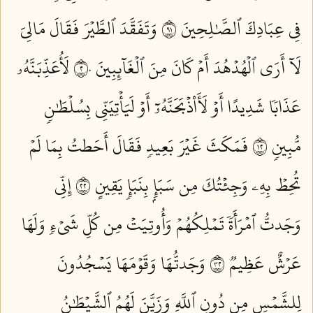
فِي عِبَادِكَ ٱلصَّٰلِحِينَ ١٩
وَتَفَقَّدَ ٱلطَّيۡرَ فَقَالَ مَالِيَ
لَآ أَرَى ٱلۡهُدۡهُدَ أَمۡ كَانَ مِنَ ٱلۡغَآئِبِينَ ٢٠
لَأُعَذِّبَنَّهُۥ
عَذَابٗا شَدِيدًا أَوۡ لَأَاْذۡبَحَنَّهُۥٓ أَوۡ لَيَأۡتِيَنِّي بِسُلۡطَٰنٖ
مُّبِينٖ ٢١
فَمَكَثَ غَيۡرَ بَعِيدٖ فَقَالَ أَحَطتُ بِمَا لَمۡ
تُحِطۡ بِهِۦ وَجِئۡتُكَ مِن سَبَإِۭ بِنَبَإٖ يَقِينٍ ٢٢
إِنِّي
وَجَدتُّ ٱمۡرَأَةٗ تَمۡلِكُهُمۡ وَأُوتِيَتۡ مِن كُلِّ شَيۡءٖ وَلَهَا
عَرۡشٌ عَظِيمٞ ٢٣
وَجَدتُّهَا وَقَوۡمَهَا يَسۡجُدُونَ
لِلشَّمۡسِ مِن دُونِ ٱللَّهِ وَزَيَّنَ لَهُمُ ٱلشَّيۡطَٰنُ