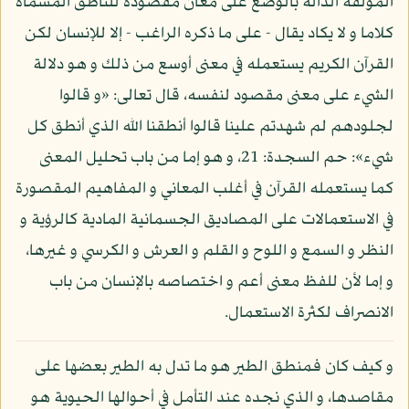
المؤلفة الدالة بالوضع على معان مقصودة للناطق المسماة
كلاما و لا يكاد يقال - على ما ذكره الراغب - إلا للإنسان لكن
القرآن الكريم يستعمله في معنى أوسع من ذلك و هو دلالة
الشيء على معنى مقصود لنفسه، قال تعالى: «و قالوا
لجلودهم لم شهدتم علينا قالوا أنطقنا الله الذي أنطق كل
شيء»: حم السجدة: 21، و هو إما من باب تحليل المعنى
كما يستعمله القرآن في أغلب المعاني و المفاهيم المقصورة
في الاستعمالات على المصاديق الجسمانية المادية كالرؤية و
النظر و السمع و اللوح و القلم و العرش و الكرسي و غيرها،
و إما لأن للفظ معنى أعم و اختصاصه بالإنسان من باب
الانصراف لكثرة الاستعمال.
و كيف كان فمنطق الطير هو ما تدل به الطير بعضها على
مقاصدها، و الذي نجده عند التأمل في أحوالها الحيوية هو