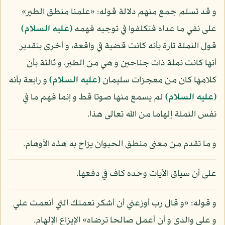
و قد تسلم جمع منهم دلالة قوله: «علمنا منطق الطير»
على نفي ما عداه فتكلفوا في توجيه فهمه
(عليه السلام)
قول النملة تارة بأنه كانت قضية في واقعة، و أخرى بتقدير
أنها كانت نملة ذات جناحين و هي من الطير، و ثالثة بأن
كلامها كان من معجزات سليمان
(عليه السلام)
و رابعة بأنه
(عليه السلام)
لم يسمع منها صوتا قط و إنما فهم ما في
نفس النملة إلهاما من الله تعالى هذا.
و ما تقدم من معنى منطق الحيوان يزاح به هذه الأوهام.
على أن سياق الآيات وحده كاف في دفعها.
و قوله: «و قال رب أوزعني أن أشكر نعمتك التي أنعمت علي
و على والدي و أن أعمل صالحا ترضاه» الإيزاع الإلهام.