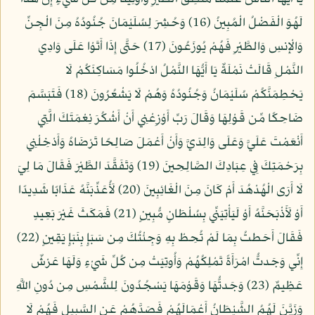
لَهُوَ الْفَضْلُ الْمُبِينُ (16) وَحُشِرَ لِسُلَيْمَانَ جُنُودُهُ مِنَ الْجِنِّ
وَالْإِنسِ وَالطَّيْرِ فَهُمْ يُوزَعُونَ (17) حَتَّى إِذَا أَتَوْا عَلَى وَادِي
النَّمْلِ قَالَتْ نَمْلَةٌ يَا أَيُّهَا النَّمْلُ ادْخُلُوا مَسَاكِنَكُمْ لَا
يَحْطِمَنَّكُمْ سُلَيْمَانُ وَجُنُودُهُ وَهُمْ لَا يَشْعُرُونَ (18) فَتَبَسَّمَ
ضَاحِكًا مِّن قَوْلِهَا وَقَالَ رَبِّ أَوْزِعْنِي أَنْ أَشْكُرَ نِعْمَتَكَ الَّتِي
أَنْعَمْتَ عَلَيَّ وَعَلَى وَالِدَيَّ وَأَنْ أَعْمَلَ صَالِحًا تَرْضَاهُ وَأَدْخِلْنِي
بِرَحْمَتِكَ فِي عِبَادِكَ الصَّالِحِينَ (19) وَتَفَقَّدَ الطَّيْرَ فَقَالَ مَا لِيَ
لَا أَرَى الْهُدْهُدَ أَمْ كَانَ مِنَ الْغَائِبِينَ (20) لَأُعَذِّبَنَّهُ عَذَابًا شَدِيدًا
أَوْ لَأَذْبَحَنَّهُ أَوْ لَيَأْتِيَنِّي بِسُلْطَانٍ مُّبِينٍ (21) فَمَكَثَ غَيْرَ بَعِيدٍ
فَقَالَ أَحَطتُ بِمَا لَمْ تُحِطْ بِهِ وَجِئْتُكَ مِن سَبَإٍ بِنَبَإٍ يَقِينٍ (22)
إِنِّي وَجَدتُّ امْرَأَةً تَمْلِكُهُمْ وَأُوتِيَتْ مِن كُلِّ شَيْءٍ وَلَهَا عَرْشٌ
عَظِيمٌ (23) وَجَدتُّهَا وَقَوْمَهَا يَسْجُدُونَ لِلشَّمْسِ مِن دُونِ اللَّهِ
وَزَيَّنَ لَهُمُ الشَّيْطَانُ أَعْمَالَهُمْ فَصَدَّهُمْ عَنِ السَّبِيلِ فَهُمْ لَا