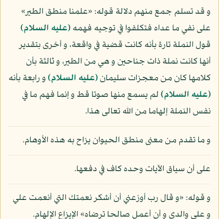
و قد تسلم جمع منهم دلالة قوله: «علمنا منطق الطير»
على نفي ما عداه فتكلفوا في توجيه فهمه
(عليه السلام)
قول النملة تارة بأنه كانت قضية في واقعة، و أخرى بتقدير
أنها كانت نملة ذات جناحين و هي من الطير، و ثالثة بأن
كلامها كان من معجزات سليمان
(عليه السلام)
و رابعة بأنه
(عليه السلام)
لم يسمع منها صوتا قط و إنما فهم ما في
نفس النملة إلهاما من الله تعالى هذا.
و ما تقدم من معنى منطق الحيوان يزاح به هذه الأوهام.
على أن سياق الآيات وحده كاف في دفعها.
و قوله: «و قال رب أوزعني أن أشكر نعمتك التي أنعمت علي
و على والدي و أن أعمل صالحا ترضاه» الإيزاع الإلهام.