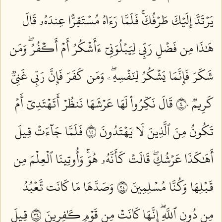
يَرۡتَدَّ إِلَيۡكَ طَرۡفُكَۚ فَلَمَّا رَءَاهُ مُسۡتَقِرًّا عِندَهُۥ قَالَ
هَٰذَا مِن فَضۡلِ رَبِّي لِيَبۡلُوَنِيٓ ءَأَشۡكُرُ أَمۡ أَكۡفُرُۖ وَمَن
شَكَرَ فَإِنَّمَا يَشۡكُرُ لِنَفۡسِهِۦۖ وَمَن كَفَرَ فَإِنَّ رَبِّي غَنِيّٞ
كَرِيمٞ ٤٠
قَالَ نَكِّرُواْ لَهَا عَرۡشَهَا نَنظُرۡ أَتَهۡتَدِيٓ أَمۡ
تَكُونُ مِنَ ٱلَّذِينَ لَا يَهۡتَدُونَ ٤١
فَلَمَّا جَآءَتۡ قِيلَ
أَهَٰكَذَا عَرۡشُكِۖ قَالَتۡ كَأَنَّهُۥ هُوَۚ وَأُوتِينَا ٱلۡعِلۡمَ مِن
قَبۡلِهَا وَكُنَّا مُسۡلِمِينَ ٤٢
وَصَدَّهَا مَا كَانَت تَّعۡبُدُ
مِن دُونِ ٱللَّهِۖ إِنَّهَا كَانَتۡ مِن قَوۡمٖ كَٰفِرِينَ ٤٣
قِيلَ