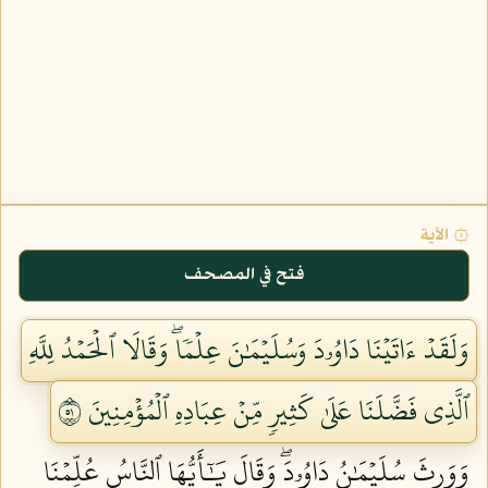
۞ الآية
فتح في المصحف
وَلَقَدۡ ءَاتَيۡنَا دَاوُۥدَ وَسُلَيۡمَٰنَ عِلۡمٗاۖ وَقَالَا ٱلۡحَمۡدُ لِلَّهِ
ٱلَّذِي فَضَّلَنَا عَلَىٰ كَثِيرٖ مِّنۡ عِبَادِهِ ٱلۡمُؤۡمِنِينَ ١٥
وَوَرِثَ سُلَيۡمَٰنُ دَاوُۥدَۖ وَقَالَ يَٰٓأَيُّهَا ٱلنَّاسُ عُلِّمۡنَا