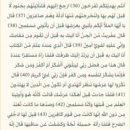
أَنتُم بِهَدِيَّتِكُمْ تَفْرَحُونَ (36) ارْجِعْ إِلَيْهِمْ فَلَنَأْتِيَنَّهُمْ بِجُنُودٍ لَّا
قِبَلَ لَهُم بِهَا وَلَنُخْرِجَنَّهُم مِّنْهَا أَذِلَّةً وَهُمْ صَاغِرُونَ (37) قَالَ
يَا أَيُّهَا المَلَأُ أَيُّكُمْ يَأْتِينِي بِعَرْشِهَا قَبْلَ أَن يَأْتُونِي مُسْلِمِينَ (38)
قَالَ عِفْريتٌ مِّنَ الْجِنِّ أَنَا آتِيكَ بِهِ قَبْلَ أَن تَقُومَ مِن مَّقَامِكَ
وَإِنِّي عَلَيْهِ لَقَوِيٌّ أَمِينٌ (39) قَالَ الَّذِي عِندَهُ عِلْمٌ مِّنَ الْكِتَابِ
أَنَا آتِيكَ بِهِ قَبْلَ أَن يَرْتَدَّ إِلَيْكَ طَرْفُكَ فَلَمَّا رَآهُ مُسْتَقِرًّا عِندَهُ
قَالَ هَذَا مِن فَضْلِ رَبِّي لِيَبْلُوَنِي أَأَشْكُرُ أَمْ أَكْفُرُ وَمَن شَكَرَ
فَإِنَّمَا يَشْكُرُ لِنَفْسِهِ وَمَن كَفَرَ فَإِنَّ رَبِّي غَنِيٌّ كَرِيمٌ (40) قَالَ
نَكِّرُوا لَهَا عَرْشَهَا نَنظُرْ أَتَهْتَدِي أَمْ تَكُونُ مِنَ الَّذِينَ لَا يَهْتَدُونَ
(41) فَلَمَّا جَاءتْ قِيلَ أَهَكَذَا عَرْشُكِ قَالَتْ كَأَنَّهُ هُوَ وَأُوتِينَا
الْعِلْمَ مِن قَبْلِهَا وَكُنَّا مُسْلِمِينَ (42) وَصَدَّهَا مَا كَانَت تَّعْبُدُ
مِن دُونِ اللَّهِ إِنَّهَا كَانَتْ مِن قَوْمٍ كَافِرِينَ (43) قِيلَ لَهَا ادْخُلِي
الصَّرْحَ فَلَمَّا رَأَتْهُ حَسِبَتْهُ لُجَّةً وَكَشَفَتْ عَن سَاقَيْهَا قَالَ إِنَّهُ