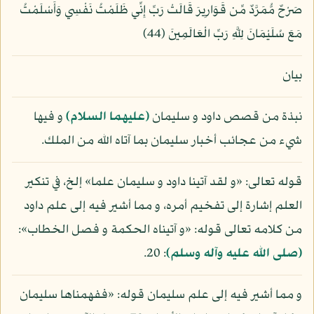
صَرْحٌ مُّمَرَّدٌ مِّن قَوَارِيرَ قَالَتْ رَبِّ إِنِّي ظَلَمْتُ نَفْسِي وَأَسْلَمْتُ
مَعَ سُلَيْمَانَ لِلَّهِ رَبِّ الْعَالَمِينَ (44)
بيان
نبذة من قصص داود و سليمان
(عليهما السلام)
و فيها
شيء من عجائب أخبار سليمان بما آتاه الله من الملك.
قوله تعالى: «و لقد آتينا داود و سليمان علما» إلخ، في تنكير
العلم إشارة إلى تفخيم أمره، و مما أشير فيه إلى علم داود
من كلامه تعالى قوله: «و آتيناه الحكمة و فصل الخطاب»:
(صلى الله عليه وآله وسلم)
: 20.
و مما أشير فيه إلى علم سليمان قوله: «ففهمناها سليمان