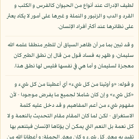
لطيف الإدراك عند أنواع من الحيوان كالفرس و الكلب و
القرد و الدب و الزنبور و النملة و غيرها على أمور لا يكاد يعثر
على نظائرها عند أكثر أفراد الإنسان.
و قد تبين بما مر أن ظاهر السياق أن للطير منطقا علمه الله
سليمان، و ظهر به فساد قول من قال إن نطق الطير كان
معجزة لسليمان و أما هي في نفسها فليس لها نطق هذا.
و قوله: «و أوتينا من كل شيء» أي أعطينا من كل شيء و
«كل شيء» و إن كان شاملا لجميع ما يفرض موجودا - لأن
مفهوم شيء من أعم المفاهيم و قد دخل عليه كلمة
الاستغراق - لكن لما كان المقام مقام التحديث بالنعمة و لا
كل نعمة بل النعم التي يمكن أن يؤتاها الإنسان فيتنعم بها
تقيد به معنى كل شيء و كان معنى الجملة: و أعطانا الله من