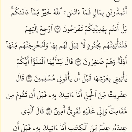
أَتُمِدُّونَنِ بِمَالٖ فَمَآ ءَاتَىٰنِۦَ ٱللَّهُ خَيۡرٞ مِّمَّآ ءَاتَىٰكُمۚ
بَلۡ أَنتُم بِهَدِيَّتِكُمۡ تَفۡرَحُونَ ٣٦
ٱرۡجِعۡ إِلَيۡهِمۡ
فَلَنَأۡتِيَنَّهُم بِجُنُودٖ لَّا قِبَلَ لَهُم بِهَا وَلَنُخۡرِجَنَّهُم مِّنۡهَآ
أَذِلَّةٗ وَهُمۡ صَٰغِرُونَ ٣٧
قَالَ يَٰٓأَيُّهَا ٱلۡمَلَؤُاْ أَيُّكُمۡ
يَأۡتِينِي بِعَرۡشِهَا قَبۡلَ أَن يَأۡتُونِي مُسۡلِمِينَ ٣٨
قَالَ
عِفۡرِيتٞ مِّنَ ٱلۡجِنِّ أَنَا۠ ءَاتِيكَ بِهِۦ قَبۡلَ أَن تَقُومَ مِن
مَّقَامِكَۖ وَإِنِّي عَلَيۡهِ لَقَوِيٌّ أَمِينٞ ٣٩
قَالَ ٱلَّذِي
عِندَهُۥ عِلۡمٞ مِّنَ ٱلۡكِتَٰبِ أَنَا۠ ءَاتِيكَ بِهِۦ قَبۡلَ أَن