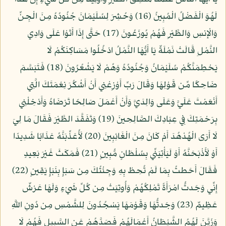
لَهُوَ الْفَضْلُ الْمُبِينُ (16) وَحُشِرَ لِسُلَيْمَانَ جُنُودُهُ مِنَ الْجِنِّ
وَالْإِنسِ وَالطَّيْرِ فَهُمْ يُوزَعُونَ (17) حَتَّى إِذَا أَتَوْا عَلَى وَادِي
النَّمْلِ قَالَتْ نَمْلَةٌ يَا أَيُّهَا النَّمْلُ ادْخُلُوا مَسَاكِنَكُمْ لَا
يَحْطِمَنَّكُمْ سُلَيْمَانُ وَجُنُودُهُ وَهُمْ لَا يَشْعُرُونَ (18) فَتَبَسَّمَ
ضَاحِكًا مِّن قَوْلِهَا وَقَالَ رَبِّ أَوْزِعْنِي أَنْ أَشْكُرَ نِعْمَتَكَ الَّتِي
أَنْعَمْتَ عَلَيَّ وَعَلَى وَالِدَيَّ وَأَنْ أَعْمَلَ صَالِحًا تَرْضَاهُ وَأَدْخِلْنِي
بِرَحْمَتِكَ فِي عِبَادِكَ الصَّالِحِينَ (19) وَتَفَقَّدَ الطَّيْرَ فَقَالَ مَا لِيَ
لَا أَرَى الْهُدْهُدَ أَمْ كَانَ مِنَ الْغَائِبِينَ (20) لَأُعَذِّبَنَّهُ عَذَابًا شَدِيدًا
أَوْ لَأَذْبَحَنَّهُ أَوْ لَيَأْتِيَنِّي بِسُلْطَانٍ مُّبِينٍ (21) فَمَكَثَ غَيْرَ بَعِيدٍ
فَقَالَ أَحَطتُ بِمَا لَمْ تُحِطْ بِهِ وَجِئْتُكَ مِن سَبَإٍ بِنَبَإٍ يَقِينٍ (22)
إِنِّي وَجَدتُّ امْرَأَةً تَمْلِكُهُمْ وَأُوتِيَتْ مِن كُلِّ شَيْءٍ وَلَهَا عَرْشٌ
عَظِيمٌ (23) وَجَدتُّهَا وَقَوْمَهَا يَسْجُدُونَ لِلشَّمْسِ مِن دُونِ اللَّهِ
وَزَيَّنَ لَهُمُ الشَّيْطَانُ أَعْمَالَهُمْ فَصَدَّهُمْ عَنِ السَّبِيلِ فَهُمْ لَا