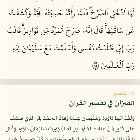
لَهَا ٱدۡخُلِي ٱلصَّرۡحَۖ فَلَمَّا رَأَتۡهُ حَسِبَتۡهُ لُجَّةٗ وَكَشَفَتۡ
عَن سَاقَيۡهَاۚ قَالَ إِنَّهُۥ صَرۡحٞ مُّمَرَّدٞ مِّن قَوَارِيرَۗ قَالَتۡ
رَبِّ إِنِّي ظَلَمۡتُ نَفۡسِي وَأَسۡلَمۡتُ مَعَ سُلَيۡمَٰنَ لِلَّهِ
رَبِّ ٱلۡعَٰلَمِينَ ٤٤
۞ التفسير
الميزان في تفسير القرآن
وَلَقَدْ آتَيْنَا دَاوُودَ وَسُلَيْمَانَ عِلْمًا وَقَالَا الْحَمْدُ لِلَّهِ الَّذِي فَضَّلَنَا
عَلَى كَثِيرٍ مِّنْ عِبَادِهِ الْمُؤْمِنِينَ (15) وَوَرِثَ سُلَيْمَانُ دَاوُودَ وَقَالَ
يَا أَيُّهَا النَّاسُ عُلِّمْنَا مَنطِقَ الطَّيْرِ وَأُوتِينَا مِن كُلِّ شَيْءٍ إِنَّ هَذَا