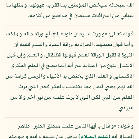
الله سبحانه سيخص المؤمنين بما تقر به عيونهم و مثلها ما
سيأتي من اعترافات سليمان في مواضع من كلامه.
قوله تعالى: «و ورث سليمان داود» إلخ، أي ورثه ماله و ملكه،
و أما قول بعضهم: المراد به وراثة النبوة و العلم ففيه أن
النبوة لا تقبل الوراثة لعدم قبولها الانتقال، و العلم و إن قبل
الانتقال بنوع من العناية غير أنه إنما يصح في العلم الفكري
الاكتسابي و العلم الذي يختص به الأنبياء و الرسل كرامة من
الله لهم وهبي ليس مما يكتسب بالفكر فغير النبي يرث
العلم من النبي لكن النبي لا يرث علمه من نبي آخر و لا من
غير نبي.
و قوله: «و قال يا أيها الناس علمنا منطق الطير» ظاهر
السياق أنه
(عليه السلام)
يباهي عن نفسه و أبيه و هو منه