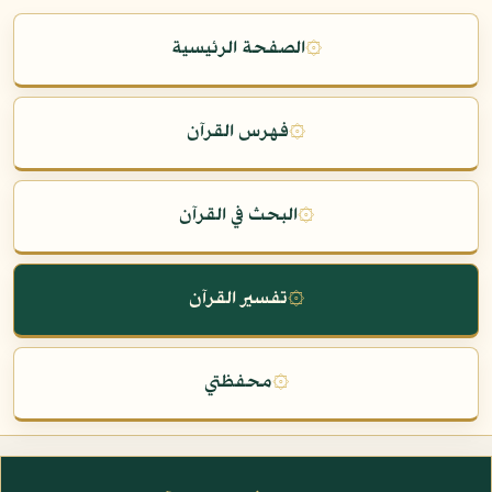
۞
الصفحة الرئيسية
۞
فهرس القرآن
۞
البحث في القرآن
۞
تفسير القرآن
۞
محفظتي