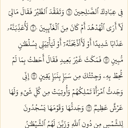
فِي عِبَادِكَ ٱلصَّٰلِحِينَ ١٩
وَتَفَقَّدَ ٱلطَّيۡرَ فَقَالَ مَالِيَ
لَآ أَرَى ٱلۡهُدۡهُدَ أَمۡ كَانَ مِنَ ٱلۡغَآئِبِينَ ٢٠
لَأُعَذِّبَنَّهُۥ
عَذَابٗا شَدِيدًا أَوۡ لَأَاْذۡبَحَنَّهُۥٓ أَوۡ لَيَأۡتِيَنِّي بِسُلۡطَٰنٖ
مُّبِينٖ ٢١
فَمَكَثَ غَيۡرَ بَعِيدٖ فَقَالَ أَحَطتُ بِمَا لَمۡ
تُحِطۡ بِهِۦ وَجِئۡتُكَ مِن سَبَإِۭ بِنَبَإٖ يَقِينٍ ٢٢
إِنِّي
وَجَدتُّ ٱمۡرَأَةٗ تَمۡلِكُهُمۡ وَأُوتِيَتۡ مِن كُلِّ شَيۡءٖ وَلَهَا
عَرۡشٌ عَظِيمٞ ٢٣
وَجَدتُّهَا وَقَوۡمَهَا يَسۡجُدُونَ
لِلشَّمۡسِ مِن دُونِ ٱللَّهِ وَزَيَّنَ لَهُمُ ٱلشَّيۡطَٰنُ