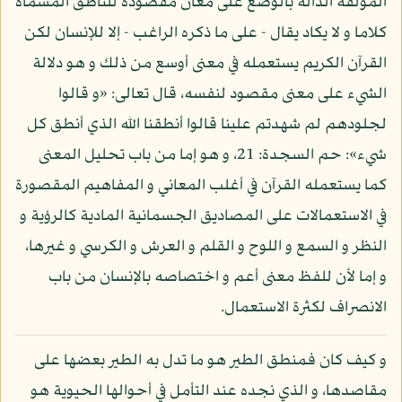
المؤلفة الدالة بالوضع على معان مقصودة للناطق المسماة
كلاما و لا يكاد يقال - على ما ذكره الراغب - إلا للإنسان لكن
القرآن الكريم يستعمله في معنى أوسع من ذلك و هو دلالة
الشيء على معنى مقصود لنفسه، قال تعالى: «و قالوا
لجلودهم لم شهدتم علينا قالوا أنطقنا الله الذي أنطق كل
شيء»: حم السجدة: 21، و هو إما من باب تحليل المعنى
كما يستعمله القرآن في أغلب المعاني و المفاهيم المقصورة
في الاستعمالات على المصاديق الجسمانية المادية كالرؤية و
النظر و السمع و اللوح و القلم و العرش و الكرسي و غيرها،
و إما لأن للفظ معنى أعم و اختصاصه بالإنسان من باب
الانصراف لكثرة الاستعمال.
و كيف كان فمنطق الطير هو ما تدل به الطير بعضها على
مقاصدها، و الذي نجده عند التأمل في أحوالها الحيوية هو