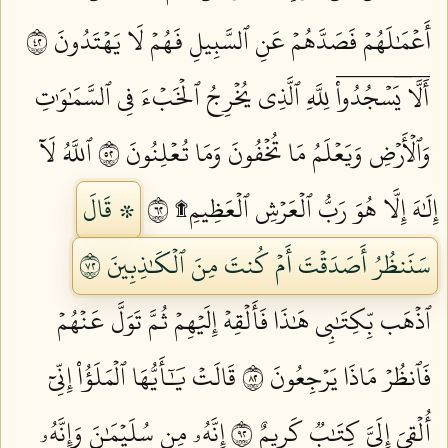
أَعۡمَٰلَهُمۡ فَصَدَّهُمۡ عَنِ ٱلسَّبِيلِ فَهُمۡ لَا يَهۡتَدُونَ ٢٤
أَلَّاۤ يَسۡجُدُواْۤ لِلَّهِ ٱلَّذِي يُخۡرِجُ ٱلۡخَبۡءَ فِي ٱلسَّمَٰوَٰتِ
وَٱلۡأَرۡضِ وَيَعۡلَمُ مَا تُخۡفُونَ وَمَا تُعۡلِنُونَ ٢٥
ٱللَّهُ لَآ
إِلَٰهَ إِلَّا هُوَ رَبُّ ٱلۡعَرۡشِ ٱلۡعَظِيمِ۩ ٢٦
۞ قَالَ
سَنَنظُرُ أَصَدَقۡتَ أَمۡ كُنتَ مِنَ ٱلۡكَٰذِبِينَ ٢٧
ٱذۡهَب بِّكِتَٰبِي هَٰذَا فَأَلۡقِهۡ إِلَيۡهِمۡ ثُمَّ تَوَلَّ عَنۡهُمۡ
فَٱنظُرۡ مَاذَا يَرۡجِعُونَ ٢٨
قَالَتۡ يَٰٓأَيُّهَا ٱلۡمَلَؤُاْ إِنِّيٓ
أُلۡقِيَ إِلَيَّ كِتَٰبٞ كَرِيمٌ ٢٩
إِنَّهُۥ مِن سُلَيۡمَٰنَ وَإِنَّهُۥ