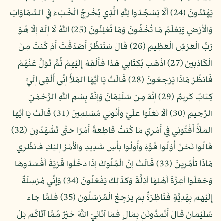
يَهْتَدُونَ (24) أَلَّا يَسْجُدُوا لِلَّهِ الَّذِي يُخْرِجُ الْخَبْءَ فِي السَّمَاوَاتِ
وَالْأَرْضِ وَيَعْلَمُ مَا تُخْفُونَ وَمَا تُعْلِنُونَ (25) اللَّهُ لَا إِلَهَ إِلَّا هُوَ
رَبُّ الْعَرْشِ الْعَظِيمِ (26) قَالَ سَنَنظُرُ أَصَدَقْتَ أَمْ كُنتَ مِنَ
الْكَاذِبِينَ (27) اذْهَب بِّكِتَابِي هَذَا فَأَلْقِهْ إِلَيْهِمْ ثُمَّ تَوَلَّ عَنْهُمْ
فَانظُرْ مَاذَا يَرْجِعُونَ (28) قَالَتْ يَا أَيُّهَا المَلَأُ إِنِّي أُلْقِيَ إِلَيَّ
كِتَابٌ كَرِيمٌ (29) إِنَّهُ مِن سُلَيْمَانَ وَإِنَّهُ بِسْمِ اللَّهِ الرَّحْمَنِ
الرَّحِيمِ (30) أَلَّا تَعْلُوا عَلَيَّ وَأْتُونِي مُسْلِمِينَ (31) قَالَتْ يَا أَيُّهَا
المَلَأُ أَفْتُونِي فِي أَمْرِي مَا كُنتُ قَاطِعَةً أَمْرًا حَتَّى تَشْهَدُونِ (32)
قَالُوا نَحْنُ أُوْلُوا قُوَّةٍ وَأُولُوا بَأْسٍ شَدِيدٍ وَالْأَمْرُ إِلَيْكِ فَانظُرِي
مَاذَا تَأْمُرِينَ (33) قَالَتْ إِنَّ الْمُلُوكَ إِذَا دَخَلُوا قَرْيَةً أَفْسَدُوهَا
وَجَعَلُوا أَعِزَّةَ أَهْلِهَا أَذِلَّةً وَكَذَلِكَ يَفْعَلُونَ (34) وَإِنِّي مُرْسِلَةٌ
إِلَيْهِم بِهَدِيَّةٍ فَنَاظِرَةٌ بِمَ يَرْجِعُ الْمُرْسَلُونَ (35) فَلَمَّا جَاء
سُلَيْمَانَ قَالَ أَتُمِدُّونَنِ بِمَالٍ فَمَا آتَانِيَ اللَّهُ خَيْرٌ مِّمَّا آتَاكُم بَلْ