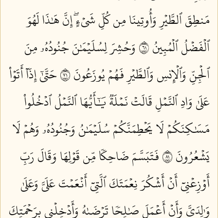
مَنطِقَ ٱلطَّيۡرِ وَأُوتِينَا مِن كُلِّ شَيۡءٍۖ إِنَّ هَٰذَا لَهُوَ
ٱلۡفَضۡلُ ٱلۡمُبِينُ ١٦
وَحُشِرَ لِسُلَيۡمَٰنَ جُنُودُهُۥ مِنَ
ٱلۡجِنِّ وَٱلۡإِنسِ وَٱلطَّيۡرِ فَهُمۡ يُوزَعُونَ ١٧
حَتَّىٰٓ إِذَآ أَتَوۡاْ
عَلَىٰ وَادِ ٱلنَّمۡلِ قَالَتۡ نَمۡلَةٞ يَٰٓأَيُّهَا ٱلنَّمۡلُ ٱدۡخُلُواْ
مَسَٰكِنَكُمۡ لَا يَحۡطِمَنَّكُمۡ سُلَيۡمَٰنُ وَجُنُودُهُۥ وَهُمۡ لَا
يَشۡعُرُونَ ١٨
فَتَبَسَّمَ ضَاحِكٗا مِّن قَوۡلِهَا وَقَالَ رَبِّ
أَوۡزِعۡنِيٓ أَنۡ أَشۡكُرَ نِعۡمَتَكَ ٱلَّتِيٓ أَنۡعَمۡتَ عَلَيَّ وَعَلَىٰ
وَٰلِدَيَّ وَأَنۡ أَعۡمَلَ صَٰلِحٗا تَرۡضَىٰهُ وَأَدۡخِلۡنِي بِرَحۡمَتِكَ