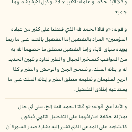
و كلا آتينا حكما و علما»: الأنبياء: 79، و ذيل الآية يشملهما
جميعا.
و قوله: «و قالا الحمد لله الذي فضلنا على كثير من عباده
المؤمنين» المراد بالتفضيل إما التفضيل بالعلم على ما ربما
يؤيده سياق الآية، و إما التفضيل بمطلق ما خصهما الله به
من المواهب كتسخير الجبال و الطير لداود و تليين الحديد
له و إيتائه الملك، و تسخير الجن و الوحش و الطير و كذا
الريح لسليمان و تعليمه منطق الطير و إيتائه الملك على ما
يستدعيه إطلاق التفضيل.
و الآية أعني قوله: «و قالا الحمد لله» إلخ، على أي حال
بمنزلة حكاية اعترافهما على التفضيل الإلهي فيكون
كالشاهد على المدعى الذي تشير إليه بشارة صدر السورة أن