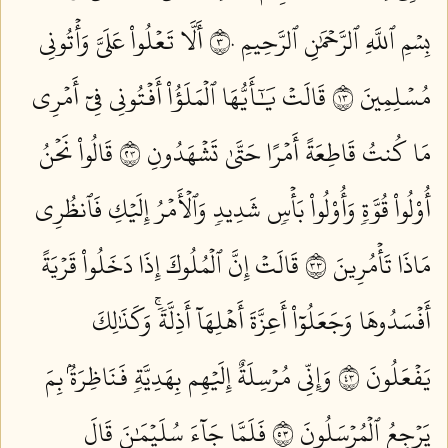
بِسۡمِ ٱللَّهِ ٱلرَّحۡمَٰنِ ٱلرَّحِيمِ ٣٠
أَلَّا تَعۡلُواْ عَلَيَّ وَأۡتُونِي
مُسۡلِمِينَ ٣١
قَالَتۡ يَٰٓأَيُّهَا ٱلۡمَلَؤُاْ أَفۡتُونِي فِيٓ أَمۡرِي
مَا كُنتُ قَاطِعَةً أَمۡرًا حَتَّىٰ تَشۡهَدُونِ ٣٢
قَالُواْ نَحۡنُ
أُوْلُواْ قُوَّةٖ وَأُوْلُواْ بَأۡسٖ شَدِيدٖ وَٱلۡأَمۡرُ إِلَيۡكِ فَٱنظُرِي
مَاذَا تَأۡمُرِينَ ٣٣
قَالَتۡ إِنَّ ٱلۡمُلُوكَ إِذَا دَخَلُواْ قَرۡيَةً
أَفۡسَدُوهَا وَجَعَلُوٓاْ أَعِزَّةَ أَهۡلِهَآ أَذِلَّةٗۚ وَكَذَٰلِكَ
يَفۡعَلُونَ ٣٤
وَإِنِّي مُرۡسِلَةٌ إِلَيۡهِم بِهَدِيَّةٖ فَنَاظِرَةُۢ بِمَ
يَرۡجِعُ ٱلۡمُرۡسَلُونَ ٣٥
فَلَمَّا جَآءَ سُلَيۡمَٰنَ قَالَ