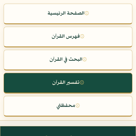
۞
الصفحة الرئيسية
۞
فهرس القرآن
۞
البحث في القرآن
۞
تفسير القرآن
۞
محفظتي