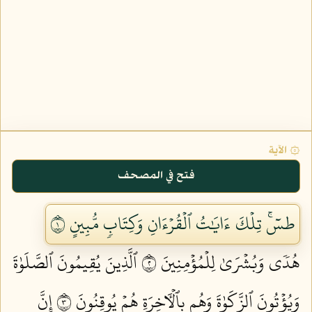
۞ الآية
فتح في المصحف
طسٓۚ تِلۡكَ ءَايَٰتُ ٱلۡقُرۡءَانِ وَكِتَابٖ مُّبِينٍ ١
هُدٗى وَبُشۡرَىٰ لِلۡمُؤۡمِنِينَ ٢
ٱلَّذِينَ يُقِيمُونَ ٱلصَّلَوٰةَ
وَيُؤۡتُونَ ٱلزَّكَوٰةَ وَهُم بِٱلۡأٓخِرَةِ هُمۡ يُوقِنُونَ ٣
إِنَّ