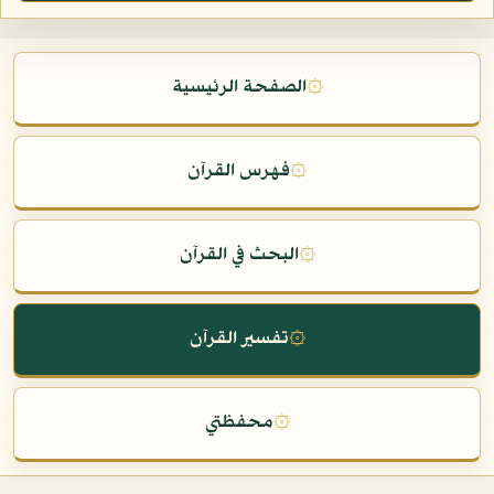
۞
الصفحة الرئيسية
۞
فهرس القرآن
۞
البحث في القرآن
۞
تفسير القرآن
۞
محفظتي