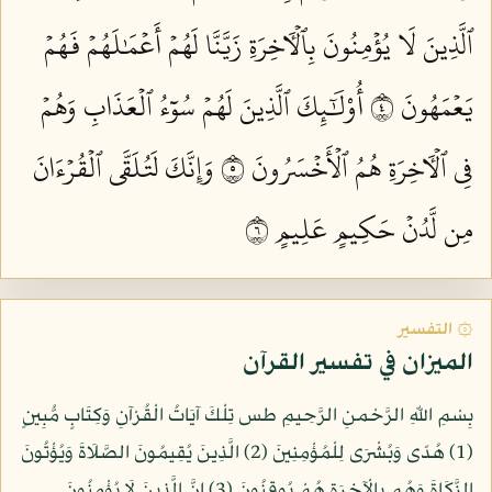
ٱلَّذِينَ لَا يُؤۡمِنُونَ بِٱلۡأٓخِرَةِ زَيَّنَّا لَهُمۡ أَعۡمَٰلَهُمۡ فَهُمۡ
يَعۡمَهُونَ ٤
أُوْلَٰٓئِكَ ٱلَّذِينَ لَهُمۡ سُوٓءُ ٱلۡعَذَابِ وَهُمۡ
فِي ٱلۡأٓخِرَةِ هُمُ ٱلۡأَخۡسَرُونَ ٥
وَإِنَّكَ لَتُلَقَّى ٱلۡقُرۡءَانَ
مِن لَّدُنۡ حَكِيمٍ عَلِيمٍ ٦
۞ التفسير
الميزان في تفسير القرآن
بِسْمِ اللّهِ الرَّحْمنِ الرَّحِيمِ طس تِلْكَ آيَاتُ الْقُرْآنِ وَكِتَابٍ مُّبِينٍ
(1) هُدًى وَبُشْرَى لِلْمُؤْمِنِينَ (2) الَّذِينَ يُقِيمُونَ الصَّلَاةَ وَيُؤْتُونَ
الزَّكَاةَ وَهُم بِالْآخِرَةِ هُمْ يُوقِنُونَ (3) إِنَّ الَّذِينَ لَا يُؤْمِنُونَ