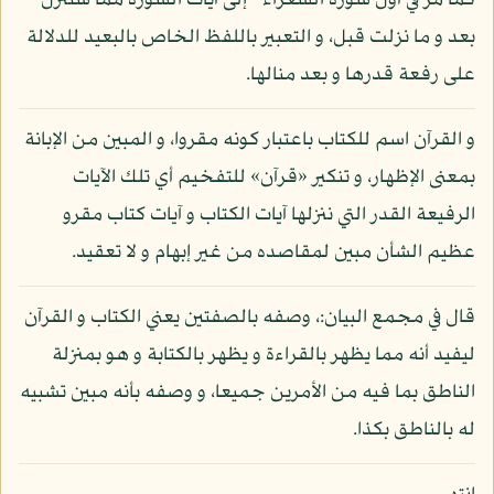
كما مر في أول سورة الشعراء - إلى آيات السورة مما ستنزل
بعد و ما نزلت قبل، و التعبير باللفظ الخاص بالبعيد للدلالة
على رفعة قدرها و بعد منالها.
و القرآن اسم للكتاب باعتبار كونه مقروا، و المبين من الإبانة
بمعنى الإظهار، و تنكير «قرآن» للتفخيم أي تلك الآيات
الرفيعة القدر التي ننزلها آيات الكتاب و آيات كتاب مقرو
عظيم الشأن مبين لمقاصده من غير إبهام و لا تعقيد.
قال في مجمع البيان:، وصفه بالصفتين يعني الكتاب و القرآن
ليفيد أنه مما يظهر بالقراءة و يظهر بالكتابة و هو بمنزلة
الناطق بما فيه من الأمرين جميعا، و وصفه بأنه مبين تشبيه
له بالناطق بكذا.