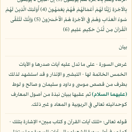
بِالْآخِرَةِ زَيَّنَّا لَهُمْ أَعْمَالَهُمْ فَهُمْ يَعْمَهُونَ (4) أُوْلَئِكَ الَّذِينَ لَهُمْ
سُوءُ الْعَذَابِ وَهُمْ فِي الْآخِرَةِ هُمُ الْأَخْسَرُونَ (5) وَإِنَّكَ لَتُلَقَّى
الْقُرْآنَ مِن لَّدُنْ حَكِيمٍ عَلِيمٍ (6)
بيان
غرض السورة - على ما تدل عليه آيات صدرها و الآيات
الخمس الخاتمة لها - التبشير و الإنذار و قد استشهد لذلك
بطرف من قصص موسى و داود و سليمان و صالح و لوط
(عليهما السلام)
ثم عقبها ببيان نبذة من أصول المعارف
كوحدانيته تعالى في الربوبية و المعاد و غير ذلك.
قوله تعالى: «تلك آيات القرآن و كتاب مبين» الإشارة بتلك -