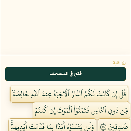
۞ الآية
فتح في المصحف
قُلۡ إِن كَانَتۡ لَكُمُ ٱلدَّارُ ٱلۡأٓخِرَةُ عِندَ ٱللَّهِ خَالِصَةٗ
مِّن دُونِ ٱلنَّاسِ فَتَمَنَّوُاْ ٱلۡمَوۡتَ إِن كُنتُمۡ
صَٰدِقِينَ ٩٤
وَلَن يَتَمَنَّوۡهُ أَبَدَۢا بِمَا قَدَّمَتۡ أَيۡدِيهِمۡۚ