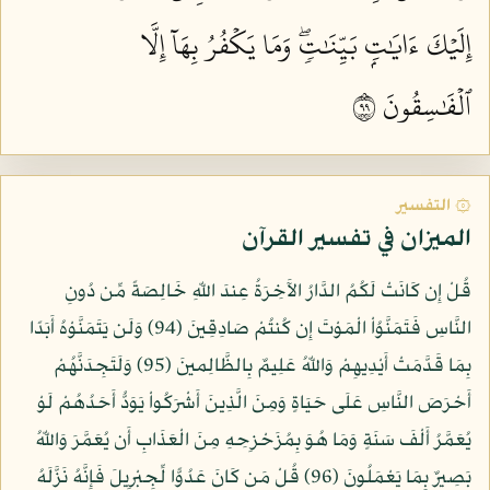
إِلَيۡكَ ءَايَٰتِۭ بَيِّنَٰتٖۖ وَمَا يَكۡفُرُ بِهَآ إِلَّا
ٱلۡفَٰسِقُونَ ٩٩
۞ التفسير
الميزان في تفسير القرآن
قُلْ إِن كَانَتْ لَكُمُ الدَّارُ الآَخِرَةُ عِندَ اللّهِ خَالِصَةً مِّن دُونِ
النَّاسِ فَتَمَنَّوُاْ الْمَوْتَ إِن كُنتُمْ صَادِقِينَ (94) وَلَن يَتَمَنَّوْهُ أَبَدًا
بِمَا قَدَّمَتْ أَيْدِيهِمْ وَاللّهُ عَلِيمٌ بِالظَّالِمينَ (95) وَلَتَجِدَنَّهُمْ
أَحْرَصَ النَّاسِ عَلَى حَيَاةٍ وَمِنَ الَّذِينَ أَشْرَكُواْ يَوَدُّ أَحَدُهُمْ لَوْ
يُعَمَّرُ أَلْفَ سَنَةٍ وَمَا هُوَ بِمُزَحْزِحِهِ مِنَ الْعَذَابِ أَن يُعَمَّرَ وَاللّهُ
بَصِيرٌ بِمَا يَعْمَلُونَ (96) قُلْ مَن كَانَ عَدُوًّا لِّجِبْرِيلَ فَإِنَّهُ نَزَّلَهُ