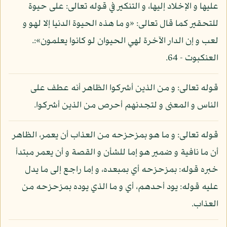
عليها و الإخلاد إليها، و التنكير في قوله تعالى: على حيوة
للتحقير كما قال تعالى: «و ما هذه الحيوة الدنيا إلا لهو و
لعب و إن الدار الآخرة لهي الحيوان لو كانوا يعلمون»:.
العنكبوت - 64.
قوله تعالى: و من الذين أشركوا الظاهر أنه عطف على
الناس و المعنى و لتجدنهم أحرص من الذين أشركوا.
قوله تعالى: و ما هو بمزحزحه من العذاب أن يعمر، الظاهر
أن ما نافية و ضمير هو إما للشأن و القصة و أن يعمر مبتدأ
خبره قوله: بمزحزحه أي بمبعده، و إما راجع إلى ما يدل
عليه قوله: يود أحدهم، أي و ما الذي يوده بمزحزحه من
العذاب.