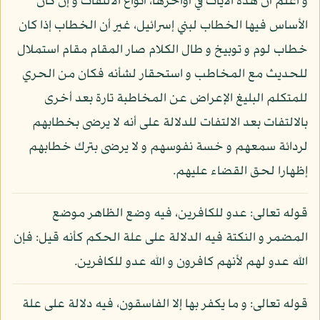
و اعلم أن هذه الآيات في أواخرها، أنواع الالتفات و إن كان
الأساس فيها الخطاب لبني إسرائيل، غير أن الخطاب إذا كان
خطاب لوم و توبيخ و طال الكلام صار المقام مقام استملال
للحديث مع المخاطب و استحقار لشأنه فكان من الحري
للمتكلم البليغ الإعراض عن المخاطبة تارة بعد أخرى
بالالتفات بعد الالتفات للدلالة على أنه لا يرضى بخطابهم
لردائة سمعهم و خسة نفوسهم و لا يرضى بترك خطابهم
إظهارا لحق القضاء عليهم.
قوله تعالى: عدو للكافرين، فيه وضع الظاهر موضع
المضمر و النكتة فيه الدلالة على علة الحكم كأنه قيل: فإن
الله عدو لهم لأنهم كافرون و الله عدو للكافرين.
قوله تعالى: و ما يكفر بها إلا الفاسقون، فيه دلالة على علة