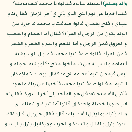
وآله وسلم)
المدينة سألوه فقالوا: يا محمد كيف نومك؟
فقد أخبرنا عن نوم النبي الذي يأتي في آخر الزمان. فقال تنام
عيناي و قلبي يقظان. قالوا: صدقت يا محمد فأخبرنا عن
الولد يكون من الرجل أو المرأة؟ فقال أما العظام و العصب
و العروق فمن الرجل و أما اللحم و الدم و الظفر و الشعر
فمن المرأة. قالوا: صدقت يا محمد فما بال الولد يشبه
أعمامه و ليس له من شبه أخواله شيء؟ أو يشبه أخواله و
ليس فيه من شبه أعمامه شيء؟ فقال أيهما علا ماؤه كان
الشبه له قالوا صدقت يا محمد فأخبرنا عن ربك ما هو؟
فأنزل الله سبحانه: قل هو الله أحد إلى آخر السورة. فقال له
ابن صوريا خصلة واحدة إن قلتها آمنت بك و اتبعتك. أي
ملك يأتيك بما ينزل الله عليك؟ قال: فقال جبرئيل. قال: ذاك
عدونا ينزل بالقتال و الشدة و الحرب و ميكائيل ينزل باليسر و