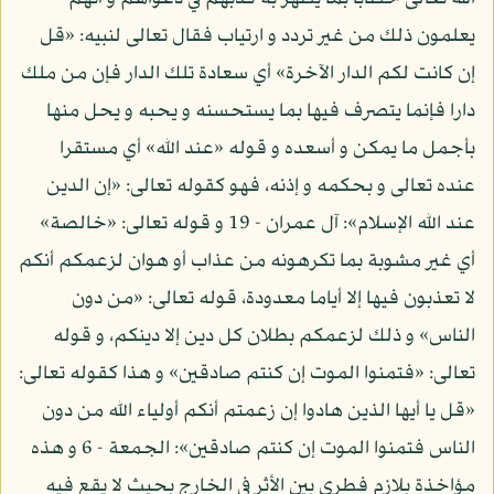
يعلمون ذلك من غير تردد و ارتياب فقال تعالى لنبيه: «قل
إن كانت لكم الدار الآخرة» أي سعادة تلك الدار فإن من ملك
دارا فإنما يتصرف فيها بما يستحسنه و يحبه و يحل منها
بأجمل ما يمكن و أسعده و قوله «عند الله» أي مستقرا
عنده تعالى و بحكمه و إذنه، فهو كقوله تعالى: «إن الدين
عند الله الإسلام»: آل عمران - 19 و قوله تعالى: «خالصة»
أي غير مشوبة بما تكرهونه من عذاب أو هوان لزعمكم أنكم
لا تعذبون فيها إلا أياما معدودة، قوله تعالى: «من دون
الناس» و ذلك لزعمكم بطلان كل دين إلا دينكم، و قوله
تعالى: «فتمنوا الموت إن كنتم صادقين» و هذا كقوله تعالى:
«قل يا أيها الذين هادوا إن زعمتم أنكم أولياء الله من دون
الناس فتمنوا الموت إن كنتم صادقين»: الجمعة - 6 و هذه
مؤاخذة بلازم فطري بين الأثر في الخارج بحيث لا يقع فيه