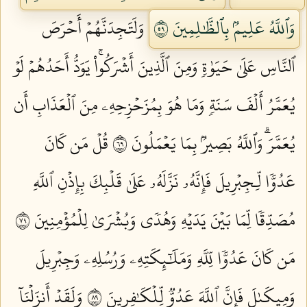
وَٱللَّهُ عَلِيمُۢ بِٱلظَّٰلِمِينَ ٩٥
وَلَتَجِدَنَّهُمۡ أَحۡرَصَ
ٱلنَّاسِ عَلَىٰ حَيَوٰةٖ وَمِنَ ٱلَّذِينَ أَشۡرَكُواْۚ يَوَدُّ أَحَدُهُمۡ لَوۡ
يُعَمَّرُ أَلۡفَ سَنَةٖ وَمَا هُوَ بِمُزَحۡزِحِهِۦ مِنَ ٱلۡعَذَابِ أَن
يُعَمَّرَۗ وَٱللَّهُ بَصِيرُۢ بِمَا يَعۡمَلُونَ ٩٦
قُلۡ مَن كَانَ
عَدُوّٗا لِّـجِبۡرِيلَ فَإِنَّهُۥ نَزَّلَهُۥ عَلَىٰ قَلۡبِكَ بِإِذۡنِ ٱللَّهِ
مُصَدِّقٗا لِّمَا بَيۡنَ يَدَيۡهِ وَهُدٗى وَبُشۡرَىٰ لِلۡمُؤۡمِنِينَ ٩٧
مَن كَانَ عَدُوّٗا لِّلَّهِ وَمَلَٰٓئِكَتِهِۦ وَرُسُلِهِۦ وَجِبۡرِيلَ
وَمِيكَىٰلَ فَإِنَّ ٱللَّهَ عَدُوّٞ لِّلۡكَٰفِرِينَ ٩٨
وَلَقَدۡ أَنزَلۡنَآ