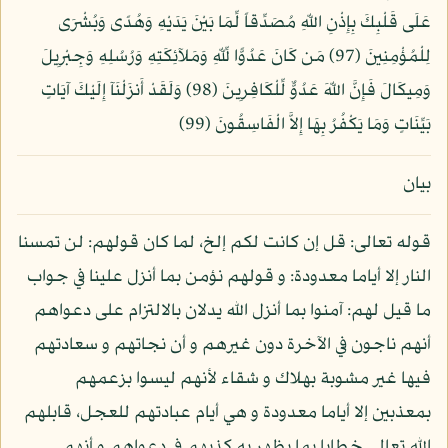
عَلَى قَلْبِكَ بِإِذْنِ اللّهِ مُصَدِّقاً لِّمَا بَيْنَ يَدَيْهِ وَهُدًى وَبُشْرَى
لِلْمُؤْمِنِينَ (97) مَن كَانَ عَدُوًّا لِّلّهِ وَمَلآئِكَتِهِ وَرُسُلِهِ وَجِبْرِيلَ
وَمِيكَالَ فَإِنَّ اللّهَ عَدُوٌّ لِّلْكَافِرِينَ (98) وَلَقَدْ أَنزَلْنَآ إِلَيْكَ آيَاتٍ
بَيِّنَاتٍ وَمَا يَكْفُرُ بِهَا إِلاَّ الْفَاسِقُونَ (99)
بيان
قوله تعالى: قل إن كانت لكم إلخ، لما كان قولهم: لن تمسنا
النار إلا أياما معدودة: و قولهم نؤمن بما أنزل علينا في جواب
ما قيل لهم: آمنوا بما أنزل الله يدلان بالالتزام على دعواهم
أنهم ناجون في الآخرة دون غيرهم و أن نجاتهم و سعادتهم
فيها غير مشوبة بهلاك و شقاء لأنهم ليسوا بزعمهم
بمعذبين إلا أياما معدودة و هي أيام عبادتهم للعجل، قابلهم
الله تعالى خطابا بما يظهر به كذبهم في دعواهم و أنهم