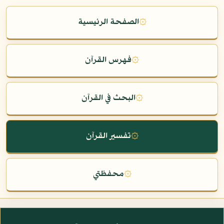
۞
الصفحة الرئيسية
۞
فهرس القرآن
۞
البحث في القرآن
۞
تفسير القرآن
۞
محفظتي