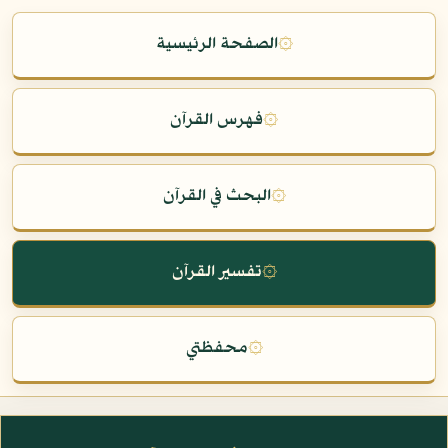
۞
الصفحة الرئيسية
۞
فهرس القرآن
۞
البحث في القرآن
۞
تفسير القرآن
۞
محفظتي