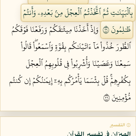
بِٱلۡبَيِّنَٰتِ ثُمَّ ٱتَّخَذۡتُمُ ٱلۡعِجۡلَ مِنۢ بَعۡدِهِۦ وَأَنتُمۡ
ظَٰلِمُونَ ٩٢
وَإِذۡ أَخَذۡنَا مِيثَٰقَكُمۡ وَرَفَعۡنَا فَوۡقَكُمُ
ٱلطُّورَ خُذُواْ مَآ ءَاتَيۡنَٰكُم بِقُوَّةٖ وَٱسۡمَعُواْۖ قَالُواْ
سَمِعۡنَا وَعَصَيۡنَا وَأُشۡرِبُواْ فِي قُلُوبِهِمُ ٱلۡعِجۡلَ
بِكُفۡرِهِمۡۚ قُلۡ بِئۡسَمَا يَأۡمُرُكُم بِهِۦٓ إِيمَٰنُكُمۡ إِن كُنتُم
مُّؤۡمِنِينَ ٩٣
۞ التفسير
الميزان في تفسير القرآن