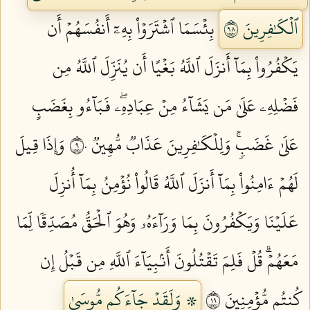
ٱلۡكَٰفِرِينَ ٨٩
بِئۡسَمَا ٱشۡتَرَوۡاْ بِهِۦٓ أَنفُسَهُمۡ أَن
يَكۡفُرُواْ بِمَآ أَنزَلَ ٱللَّهُ بَغۡيًا أَن يُنَزِّلَ ٱللَّهُ مِن
فَضۡلِهِۦ عَلَىٰ مَن يَشَآءُ مِنۡ عِبَادِهِۦۖ فَبَآءُو بِغَضَبٍ
عَلَىٰ غَضَبٖۚ وَلِلۡكَٰفِرِينَ عَذَابٞ مُّهِينٞ ٩٠
وَإِذَا قِيلَ
لَهُمۡ ءَامِنُواْ بِمَآ أَنزَلَ ٱللَّهُ قَالُواْ نُؤۡمِنُ بِمَآ أُنزِلَ
عَلَيۡنَا وَيَكۡفُرُونَ بِمَا وَرَآءَهُۥ وَهُوَ ٱلۡحَقُّ مُصَدِّقٗا لِّمَا
مَعَهُمۡۗ قُلۡ فَلِمَ تَقۡتُلُونَ أَنۢبِيَآءَ ٱللَّهِ مِن قَبۡلُ إِن
كُنتُم مُّؤۡمِنِينَ ٩١
۞ وَلَقَدۡ جَآءَكُم مُّوسَىٰ