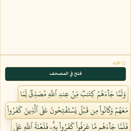
۞ الآية
فتح في المصحف
وَلَمَّا جَآءَهُمۡ كِتَٰبٞ مِّنۡ عِندِ ٱللَّهِ مُصَدِّقٞ لِّمَا
مَعَهُمۡ وَكَانُواْ مِن قَبۡلُ يَسۡتَفۡتِحُونَ عَلَى ٱلَّذِينَ كَفَرُواْ
فَلَمَّا جَآءَهُم مَّا عَرَفُواْ كَفَرُواْ بِهِۦۚ فَلَعۡنَةُ ٱللَّهِ عَلَى