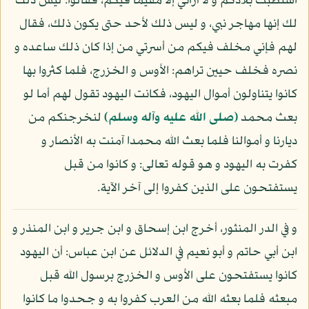
استطبت بلادكم و لا أراني إلا مقيما فيكم، فقالوا: ليس ذلك
لك إنها مهاجر نبي، و ليس ذلك لأحد حتى يكون ذلك، فقال
لهم فإني مخلف فيكم من أسرتي من إذا كان ذلك ساعده و
نصره فخلف حيين تراهم: الأوس و الخزرج، فلما كثروا بها
كانوا يتناولون أموال اليهود، فكانت اليهود تقول لهم أما لو
بعث محمد
(صلى الله عليه وآله وسلم)
لنخرجنكم من
ديارنا و أموالنا فلما بعث الله محمدا آمنت به الأنصار و
كفرت به اليهود و هو قوله تعالى: و كانوا من قبل
يستفتحون على الذين كفروا إلى آخر الآية.
و في الدر المنثور، أخرج ابن إسحاق و ابن جرير و ابن المنذر و
ابن أبي حاتم و أبو نعيم في الدلائل عن ابن عباس: أن اليهود
كانوا يستفتحون على الأوس و الخزرج برسول الله قبل
مبعثه فلما بعثه الله من العرب كفروا به و جحدوا ما كانوا