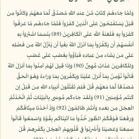
وَلَمَّا جَاءهُمْ كِتَابٌ مِّنْ عِندِ اللّهِ مُصَدِّقٌ لِّمَا مَعَهُمْ وَكَانُواْ مِن
قَبْلُ يَسْتَفْتِحُونَ عَلَى الَّذِينَ كَفَرُواْ فَلَمَّا جَاءهُم مَّا عَرَفُواْ
كَفَرُواْ بِهِ فَلَعْنَةُ اللَّه عَلَى الْكَافِرِينَ (89) بِئْسَمَا اشْتَرَوْاْ بِهِ
أَنفُسَهُمْ أَن يَكْفُرُواْ بِمَا أنَزَلَ اللّهُ بَغْياً أَن يُنَزِّلُ اللّهُ مِن فَضْلِهِ
عَلَى مَن يَشَاء مِنْ عِبَادِهِ فَبَآؤُواْ بِغَضَبٍ عَلَى غَضَبٍ
وَلِلْكَافِرِينَ عَذَابٌ مُّهِينٌ (90) وَإِذَا قِيلَ لَهُمْ آمِنُواْ بِمَا أَنزَلَ اللّهُ
قَالُواْ نُؤْمِنُ بِمَآ أُنزِلَ عَلَيْنَا وَيَكْفُرونَ بِمَا وَرَاءهُ وَهُوَ الْحَقُّ
مُصَدِّقاً لِّمَا مَعَهُمْ قُلْ فَلِمَ تَقْتُلُونَ أَنبِيَاء اللّهِ مِن قَبْلُ إِن
كُنتُم مُّؤْمِنِينَ (91) وَلَقَدْ جَاءكُم مُّوسَى بِالْبَيِّنَاتِ ثُمَّ اتَّخَذْتُمُ
الْعِجْلَ مِن بَعْدِهِ وَأَنتُمْ ظَالِمُونَ (92) وَإِذْ أَخَذْنَا مِيثَاقَكُمْ
وَرَفَعْنَا فَوْقَكُمُ الطُّورَ خُذُواْ مَا آتَيْنَاكُم بِقُوَّةٍ وَاسْمَعُواْ قَالُواْ
سَمِعْنَا وَعَصَيْنَا وَأُشْرِبُواْ فِي قُلُوبِهِمُ الْعِجْلَ بِكُفْرِهِمْ قُلْ