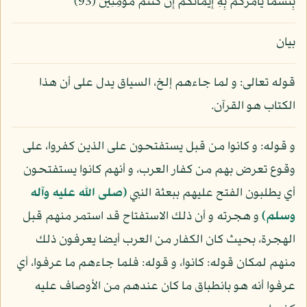
بِئْسَمَا يَأْمُرُكُمْ بِهِ إِيمَانُكُمْ إِن كُنتُمْ مُّؤْمِنِينَ (93)
بيان
قوله تعالى: و لما جاءهم إلخ، السياق يدل على أن هذا
الكتاب هو القرآن.
و قوله: و كانوا من قبل يستفتحون على الذين كفروا، على
وقوع تعرض بهم من كفار العرب، و أنهم كانوا يستفتحون
أي يطلبون الفتح عليهم ببعثة النبي
(صلى الله عليه وآله
وسلم)
و هجرته و أن ذلك الاستفتاح قد استمر منهم قبل
الهجرة، بحيث كان الكفار من العرب أيضا يعرفون ذلك
منهم لمكان قوله: كانوا، و قوله: فلما جاءهم ما عرفوا، أي
عرفوا أنه هو بانطباق ما كان عندهم من الأوصاف عليه