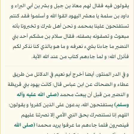
يقولون فيه فقال لهم معاذ بن جبل و بشر بن أبي البراء و
داود بن سلمة يا معشر اليهود اتقوا الله و أسلموا فقد كنتم
تستفتحون علينا بمحمد و نحن أهل شرك و تخبرونا بأنه
مبعوث و تصفونه بصفته، فقال سلام بن مشكم أحد بني
النضير ما جاءنا بشيء نعرفه و ما هو بالذي كنا نذكر لكم
فأنزل الله: و لما جاءهم كتاب من عند الله الآية.
و في الدر المنثور، أيضا أخرج أبو نعيم في الدلائل من طريق
عطاء و الضحاك عن ابن عباس قال: كانت يهود بني قريظة
و النضير من قبل أن يبعث محمد
(صلى الله عليه وآله
وسلم)
يستفتحون الله، يدعون على الذين كفروا و يقولون:
اللهم إنا نستنصرك بحق النبي الأمي إلا نصرتنا عليهم
فينصرون فلما جاءهم ما عرفوا يريد محمدا
(صلى الله