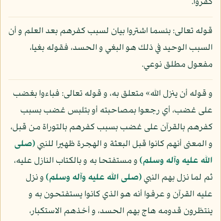
كفروا.
قوله تعالى: بئسما اشتروا بيان لسبب كفرهم بعد العلم و أن
السبب الوحيد في ذلك هو البغي و الحسد، فقوله بغيا،
مفعول مطلق نوعي.
و قوله أن ينزل الله» متعلق به، و قوله تعالى: فباءوا بغضب
على غضب، أي رجعوا بمصاحبته أو بتلبس غضب بسبب
كفرهم بالقرآن على غضب بسبب كفرهم بالتوراة من قبل،
و المعنى أنهم كانوا قبل البعثة و الهجرة ظهيرا للنبي
(صلى
الله عليه وآله وسلم)
و مستفتحا به و بالكتاب النازل عليه،
ثم لما نزل بهم النبي
(صلى الله عليه وآله وسلم)
و نزل
عليه القرآن و عرفوا أنه هو الذي كانوا يستفتحون به و
ينتظرون قدومه هاج بهم الحسد، و أخذهم الاستكبار،