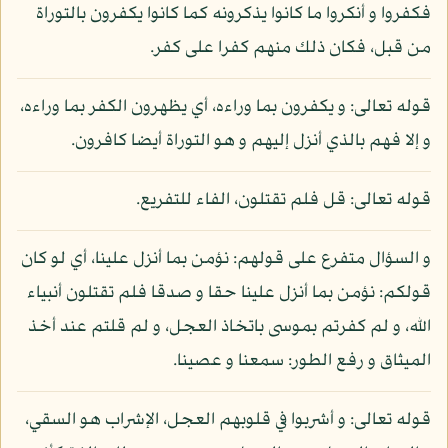
فكفروا و أنكروا ما كانوا يذكرونه كما كانوا يكفرون بالتوراة
من قبل، فكان ذلك منهم كفرا على كفر.
قوله تعالى: و يكفرون بما وراءه، أي يظهرون الكفر بما وراءه،
و إلا فهم بالذي أنزل إليهم و هو التوراة أيضا كافرون.
قوله تعالى: قل فلم تقتلون، الفاء للتفريع.
و السؤال متفرع على قولهم: نؤمن بما أنزل علينا، أي لو كان
قولكم: نؤمن بما أنزل علينا حقا و صدقا فلم تقتلون أنبياء
الله، و لم كفرتم بموسى باتخاذ العجل، و لم قلتم عند أخذ
الميثاق و رفع الطور: سمعنا و عصينا.
قوله تعالى: و أشربوا في قلوبهم العجل، الإشراب هو السقي،