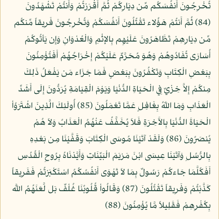
تُخْرِجُونَ أَنفُسَكُم مِّن دِيَارِكُمْ ثُمَّ أَقْرَرْتُمْ وَأَنتُمْ تَشْهَدُونَ
(84) ثُمَّ أَنتُمْ هَؤُلاء تَقْتُلُونَ أَنفُسَكُمْ وَتُخْرِجُونَ فَرِيقاً مِّنكُم
مِّن دِيَارِهِمْ تَظَاهَرُونَ عَلَيْهِم بِالإِثْمِ وَالْعُدْوَانِ وَإِن يَأتُوكُمْ
أُسَارَى تُفَادُوهُمْ وَهُوَ مُحَرَّمٌ عَلَيْكُمْ إِخْرَاجُهُمْ أَفَتُؤْمِنُونَ
بِبَعْضِ الْكِتَابِ وَتَكْفُرُونَ بِبَعْضٍ فَمَا جَزَاء مَن يَفْعَلُ ذَلِكَ
مِنكُمْ إِلاَّ خِزْيٌ فِي الْحَيَاةِ الدُّنْيَا وَيَوْمَ الْقِيَامَةِ يُرَدُّونَ إِلَى أَشَدِّ
الْعَذَابِ وَمَا اللّهُ بِغَافِلٍ عَمَّا تَعْمَلُونَ (85) أُولَئِكَ الَّذِينَ اشْتَرَوُاْ
الْحَيَاةَ الدُّنْيَا بِالآَخِرَةِ فَلاَ يُخَفَّفُ عَنْهُمُ الْعَذَابُ وَلاَ هُمْ
يُنصَرُونَ (86) وَلَقَدْ آتَيْنَا مُوسَى الْكِتَابَ وَقَفَّيْنَا مِن بَعْدِهِ
بِالرُّسُلِ وَآتَيْنَا عِيسَى ابْنَ مَرْيَمَ الْبَيِّنَاتِ وَأَيَّدْنَاهُ بِرُوحِ الْقُدُسِ
أَفَكُلَّمَا جَاءكُمْ رَسُولٌ بِمَا لاَ تَهْوَى أَنفُسُكُمُ اسْتَكْبَرْتُمْ فَفَرِيقاً
كَذَّبْتُمْ وَفَرِيقاً تَقْتُلُونَ (87) وَقَالُواْ قُلُوبُنَا غُلْفٌ بَل لَّعَنَهُمُ اللَّه
بِكُفْرِهِمْ فَقَلِيلاً مَّا يُؤْمِنُونَ (88)