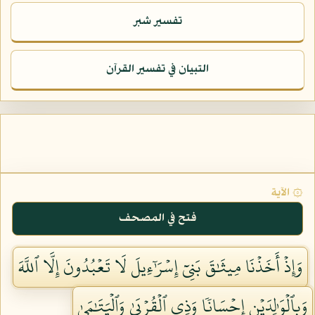
تفسير شبر
التبيان في تفسير القرآن
۞ الآية
فتح في المصحف
وَإِذۡ أَخَذۡنَا مِيثَٰقَ بَنِيٓ إِسۡرَٰٓءِيلَ لَا تَعۡبُدُونَ إِلَّا ٱللَّهَ
وَبِٱلۡوَٰلِدَيۡنِ إِحۡسَانٗا وَذِي ٱلۡقُرۡبَىٰ وَٱلۡيَتَٰمَىٰ