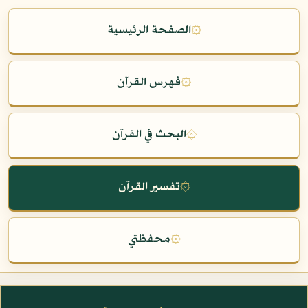
۞
الصفحة الرئيسية
۞
فهرس القرآن
۞
البحث في القرآن
۞
تفسير القرآن
۞
محفظتي