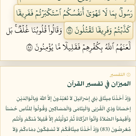
رَسُولُۢ بِمَا لَا تَهۡوَىٰٓ أَنفُسُكُمُ ٱسۡتَكۡبَرۡتُمۡ فَفَرِيقٗا
كَذَّبۡتُمۡ وَفَرِيقٗا تَقۡتُلُونَ ٨٧
وَقَالُواْ قُلُوبُنَا غُلۡفُۢۚ بَل
لَّعَنَهُمُ ٱللَّهُ بِكُفۡرِهِمۡ فَقَلِيلٗا مَّا يُؤۡمِنُونَ ٨٨
۞ التفسير
الميزان في تفسير القرآن
وَإِذْ أَخَذْنَا مِيثَاقَ بَنِي إِسْرَائِيلَ لاَ تَعْبُدُونَ إِلاَّ اللّهَ وَبِالْوَالِدَيْنِ
إِحْسَاناً وَذِي الْقُرْبَى وَالْيَتَامَى وَالْمَسَاكِينِ وَقُولُواْ لِلنَّاسِ حُسْناً
وَأَقِيمُواْ الصَّلاَةَ وَآتُواْ الزَّكَاةَ ثُمَّ تَوَلَّيْتُمْ إِلاَّ قَلِيلاً مِّنكُمْ وَأَنتُم
مِّعْرِضُونَ (83) وَإِذْ أَخَذْنَا مِيثَاقَكُمْ لاَ تَسْفِكُونَ دِمَاءكُمْ وَلاَ