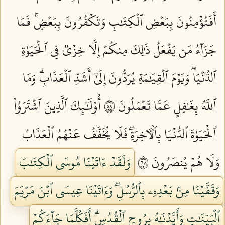
أَفَتُؤۡمِنُونَ بِبَعۡضِ ٱلۡكِتَٰبِ وَتَكۡفُرُونَ بِبَعۡضٖۚ فَمَا
جَزَآءُ مَن يَفۡعَلُ ذَٰلِكَ مِنكُمۡ إِلَّا خِزۡيٞ فِي ٱلۡحَيَوٰةِ
ٱلدُّنۡيَاۖ وَيَوۡمَ ٱلۡقِيَٰمَةِ يُرَدُّونَ إِلَىٰٓ أَشَدِّ ٱلۡعَذَابِۗ وَمَا
ٱللَّهُ بِغَٰفِلٍ عَمَّا تَعۡمَلُونَ ٨٥
أُوْلَٰٓئِكَ ٱلَّذِينَ ٱشۡتَرَوُاْ
ٱلۡحَيَوٰةَ ٱلدُّنۡيَا بِٱلۡأٓخِرَةِۖ فَلَا يُخَفَّفُ عَنۡهُمُ ٱلۡعَذَابُ
وَلَا هُمۡ يُنصَرُونَ ٨٦
وَلَقَدۡ ءَاتَيۡنَا مُوسَى ٱلۡكِتَٰبَ
وَقَفَّيۡنَا مِنۢ بَعۡدِهِۦ بِٱلرُّسُلِۖ وَءَاتَيۡنَا عِيسَى ٱبۡنَ مَرۡيَمَ
ٱلۡبَيِّنَٰتِ وَأَيَّدۡنَٰهُ بِرُوحِ ٱلۡقُدُسِۗ أَفَكُلَّمَا جَآءَكُمۡ