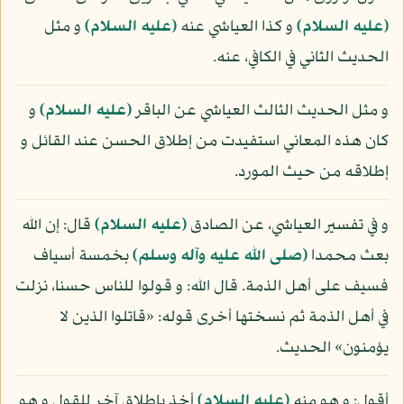
(عليه السلام)
و كذا العياشي عنه
(عليه السلام)
و مثل
الحديث الثاني في الكافي، عنه.
و مثل الحديث الثالث العياشي عن الباقر
(عليه السلام)
و
كان هذه المعاني استفيدت من إطلاق الحسن عند القائل و
إطلاقه من حيث المورد.
و في تفسير العياشي، عن الصادق
(عليه السلام)
قال: إن الله
بعث محمدا
(صلى الله عليه وآله وسلم)
بخمسة أسياف
فسيف على أهل الذمة. قال الله: و قولوا للناس حسنا، نزلت
في أهل الذمة ثم نسختها أخرى قوله: «قاتلوا الذين لا
يؤمنون» الحديث.
أقول: و هو منه
(عليه السلام)
أخذ بإطلاق آخر للقول و هو