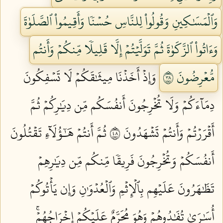
وَٱلۡمَسَٰكِينِ وَقُولُواْ لِلنَّاسِ حُسۡنٗا وَأَقِيمُواْ ٱلصَّلَوٰةَ
وَءَاتُواْ ٱلزَّكَوٰةَ ثُمَّ تَوَلَّيۡتُمۡ إِلَّا قَلِيلٗا مِّنكُمۡ وَأَنتُم
مُّعۡرِضُونَ ٨٣
وَإِذۡ أَخَذۡنَا مِيثَٰقَكُمۡ لَا تَسۡفِكُونَ
دِمَآءَكُمۡ وَلَا تُخۡرِجُونَ أَنفُسَكُم مِّن دِيَٰرِكُمۡ ثُمَّ
أَقۡرَرۡتُمۡ وَأَنتُمۡ تَشۡهَدُونَ ٨٤
ثُمَّ أَنتُمۡ هَٰٓؤُلَآءِ تَقۡتُلُونَ
أَنفُسَكُمۡ وَتُخۡرِجُونَ فَرِيقٗا مِّنكُم مِّن دِيَٰرِهِمۡ
تَظَٰهَرُونَ عَلَيۡهِم بِٱلۡإِثۡمِ وَٱلۡعُدۡوَٰنِ وَإِن يَأۡتُوكُمۡ
أُسَٰرَىٰ تُفَٰدُوهُمۡ وَهُوَ مُحَرَّمٌ عَلَيۡكُمۡ إِخۡرَاجُهُمۡۚ