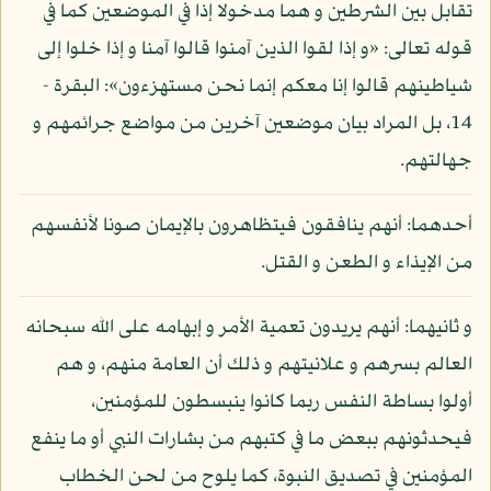
تقابل بين الشرطين و هما مدخولا إذا في الموضعين كما في
قوله تعالى: «و إذا لقوا الذين آمنوا قالوا آمنا و إذا خلوا إلى
شياطينهم قالوا إنا معكم إنما نحن مستهزءون»: البقرة -
14، بل المراد بيان موضعين آخرين من مواضع جرائمهم و
جهالتهم.
أحدهما: أنهم ينافقون فيتظاهرون بالإيمان صونا لأنفسهم
من الإيذاء و الطعن و القتل.
و ثانيهما: أنهم يريدون تعمية الأمر و إبهامه على الله سبحانه
العالم بسرهم و علانيتهم و ذلك أن العامة منهم، و هم
أولوا بساطة النفس ربما كانوا ينبسطون للمؤمنين،
فيحدثونهم ببعض ما في كتبهم من بشارات النبي أو ما ينفع
المؤمنين في تصديق النبوة، كما يلوح من لحن الخطاب