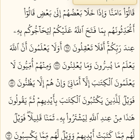
قَالُوٓاْ ءَامَنَّا وَإِذَا خَلَا بَعۡضُهُمۡ إِلَىٰ بَعۡضٖ قَالُوٓاْ
أَتُحَدِّثُونَهُم بِمَا فَتَحَ ٱللَّهُ عَلَيۡكُمۡ لِيُحَآجُّوكُم بِهِۦ
عِندَ رَبِّكُمۡۚ أَفَلَا تَعۡقِلُونَ ٧٦
أَوَلَا يَعۡلَمُونَ أَنَّ ٱللَّهَ
يَعۡلَمُ مَا يُسِرُّونَ وَمَا يُعۡلِنُونَ ٧٧
وَمِنۡهُمۡ أُمِّيُّونَ لَا
يَعۡلَمُونَ ٱلۡكِتَٰبَ إِلَّآ أَمَانِيَّ وَإِنۡ هُمۡ إِلَّا يَظُنُّونَ ٧٨
فَوَيۡلٞ لِّلَّذِينَ يَكۡتُبُونَ ٱلۡكِتَٰبَ بِأَيۡدِيهِمۡ ثُمَّ يَقُولُونَ
هَٰذَا مِنۡ عِندِ ٱللَّهِ لِيَشۡتَرُواْ بِهِۦ ثَمَنٗا قَلِيلٗاۖ فَوَيۡلٞ
لَّهُم مِّمَّا كَتَبَتۡ أَيۡدِيهِمۡ وَوَيۡلٞ لَّهُم مِّمَّا يَكۡسِبُونَ ٧٩