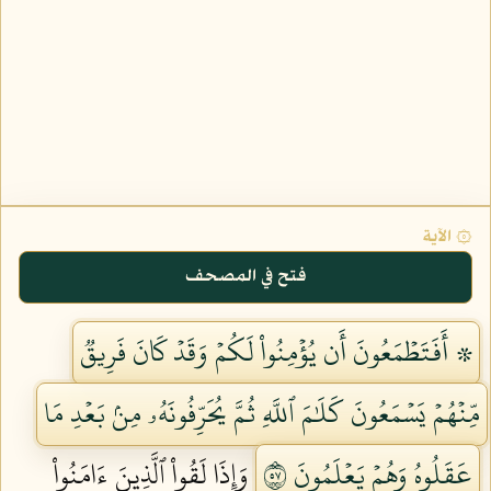
۞ الآية
فتح في المصحف
۞ أَفَتَطۡمَعُونَ أَن يُؤۡمِنُواْ لَكُمۡ وَقَدۡ كَانَ فَرِيقٞ
مِّنۡهُمۡ يَسۡمَعُونَ كَلَٰمَ ٱللَّهِ ثُمَّ يُحَرِّفُونَهُۥ مِنۢ بَعۡدِ مَا
عَقَلُوهُ وَهُمۡ يَعۡلَمُونَ ٧٥
وَإِذَا لَقُواْ ٱلَّذِينَ ءَامَنُواْ