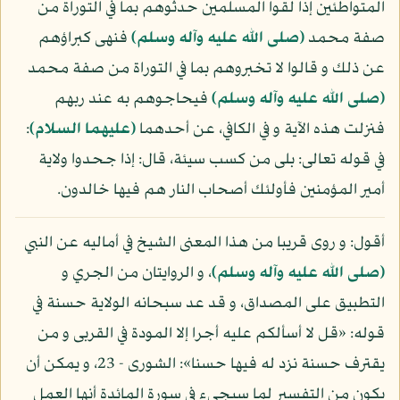
المتواطئين إذا لقوا المسلمين حدثوهم بما في التوراة من
صفة محمد
(صلى الله عليه وآله وسلم)
فنهى كبراؤهم
عن ذلك و قالوا لا تخبروهم بما في التوراة من صفة محمد
(صلى الله عليه وآله وسلم)
فيحاجوهم به عند ربهم
فنزلت هذه الآية و في الكافي، عن أحدهما
(عليهما السلام)
:
في قوله تعالى: بلى من كسب سيئة، قال: إذا جحدوا ولاية
أمير المؤمنين فأولئك أصحاب النار هم فيها خالدون.
أقول: و روى قريبا من هذا المعنى الشيخ في أماليه عن النبي
(صلى الله عليه وآله وسلم)
، و الروايتان من الجري و
التطبيق على المصداق، و قد عد سبحانه الولاية حسنة في
قوله: «قل لا أسألكم عليه أجرا إلا المودة في القربى و من
يقترف حسنة نزد له فيها حسنا»: الشورى - 23، و يمكن أن
يكون من التفسير لما سيجيء في سورة المائدة أنها العمل