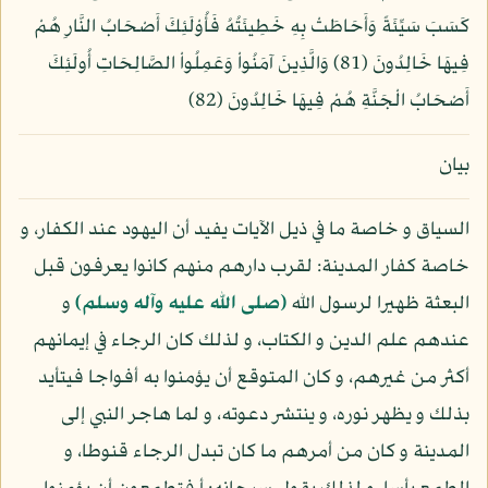
كَسَبَ سَيِّئَةً وَأَحَاطَتْ بِهِ خَطِيئَتُهُ فَأُوْلَئِكَ أَصْحَابُ النَّارِ هُمْ
فِيهَا خَالِدُونَ (81) وَالَّذِينَ آمَنُواْ وَعَمِلُواْ الصَّالِحَاتِ أُولَئِكَ
أَصْحَابُ الْجَنَّةِ هُمْ فِيهَا خَالِدُونَ (82)
بيان
السياق و خاصة ما في ذيل الآيات يفيد أن اليهود عند الكفار، و
خاصة كفار المدينة: لقرب دارهم منهم كانوا يعرفون قبل
البعثة ظهيرا لرسول الله
(صلى الله عليه وآله وسلم)
و
عندهم علم الدين و الكتاب، و لذلك كان الرجاء في إيمانهم
أكثر من غيرهم، و كان المتوقع أن يؤمنوا به أفواجا فيتأيد
بذلك و يظهر نوره، و ينتشر دعوته، و لما هاجر النبي إلى
المدينة و كان من أمرهم ما كان تبدل الرجاء قنوطا، و