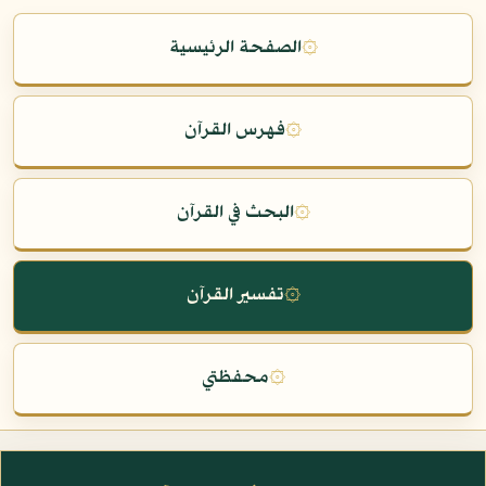
۞
الصفحة الرئيسية
۞
فهرس القرآن
۞
البحث في القرآن
۞
تفسير القرآن
۞
محفظتي