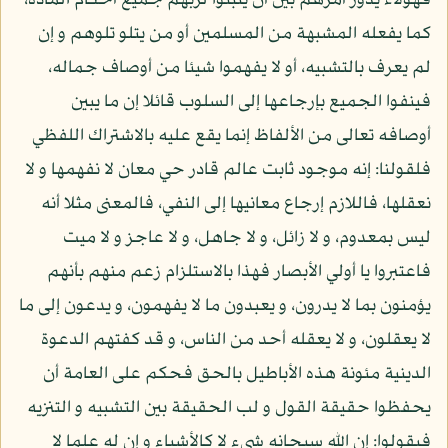
فهؤلاء يدور أمرهم بين أن يثبتوا لربهم جميع أحكام المادة،
كما يفعله المشبهة من المسلمين أو من يتلو تلوهم و إن
لم يعرف بالتشبيه، أو لا يفهموا شيئا من أوصاف جماله،
فينفوا الجميع بإرجاعها إلى السلوب قائلا إن ما يبين
أوصافه تعالى من الألفاظ إنما يقع عليه بالاشتراك اللفظي
فلقولنا: إنه موجود ثابت عالم قادر حي معان لا نفهمها و لا
نعقلها، فاللازم إرجاع معانيها إلى النفي، فالمعنى مثلا أنه
ليس بمعدوم، و لا زائل، و لا جاهل، و لا عاجز و لا ميت
فاعتبروا يا أولي الأبصار فهذا بالاستلزام زعم منهم بأنهم
يؤمنون بما لا يدرون، و يعبدون ما لا يفهمون، و يدعون إلى ما
لا يعقلون، و لا يعقله أحد من الناس، و قد كفتهم الدعوة
الدينية مئونة هذه الأباطيل بالحق فحكم على العامة أن
يحفظوا حقيقة القول و لب الحقيقة بين التشبيه و التنزيه
فيقولوا: إن الله سبحانه شيء لا كالأشياء و إن له علما لا