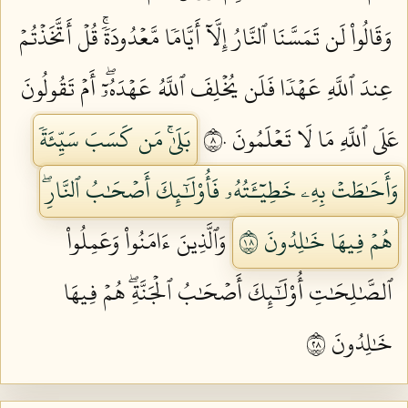
وَقَالُواْ لَن تَمَسَّنَا ٱلنَّارُ إِلَّآ أَيَّامٗا مَّعۡدُودَةٗۚ قُلۡ أَتَّخَذۡتُمۡ
عِندَ ٱللَّهِ عَهۡدٗا فَلَن يُخۡلِفَ ٱللَّهُ عَهۡدَهُۥٓۖ أَمۡ تَقُولُونَ
عَلَى ٱللَّهِ مَا لَا تَعۡلَمُونَ ٨٠
بَلَىٰۚ مَن كَسَبَ سَيِّئَةٗ
وَأَحَٰطَتۡ بِهِۦ خَطِيٓـَٔتُهُۥ فَأُوْلَٰٓئِكَ أَصۡحَٰبُ ٱلنَّارِۖ
هُمۡ فِيهَا خَٰلِدُونَ ٨١
وَٱلَّذِينَ ءَامَنُواْ وَعَمِلُواْ
ٱلصَّٰلِحَٰتِ أُوْلَٰٓئِكَ أَصۡحَٰبُ ٱلۡجَنَّةِۖ هُمۡ فِيهَا
خَٰلِدُونَ ٨٢