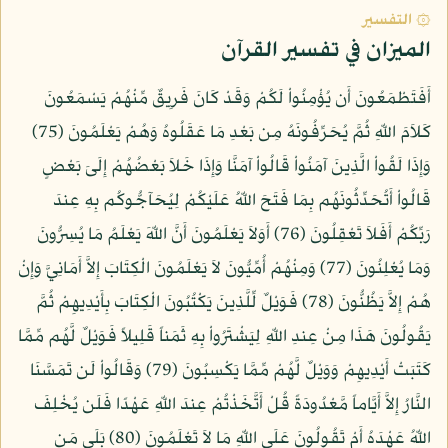
۞ التفسير
الميزان في تفسير القرآن
أَفَتَطْمَعُونَ أَن يُؤْمِنُواْ لَكُمْ وَقَدْ كَانَ فَرِيقٌ مِّنْهُمْ يَسْمَعُونَ
كَلاَمَ اللّهِ ثُمَّ يُحَرِّفُونَهُ مِن بَعْدِ مَا عَقَلُوهُ وَهُمْ يَعْلَمُونَ (75)
وَإِذَا لَقُواْ الَّذِينَ آمَنُواْ قَالُواْ آمَنَّا وَإِذَا خَلاَ بَعْضُهُمْ إِلَىَ بَعْضٍ
قَالُواْ أَتُحَدِّثُونَهُم بِمَا فَتَحَ اللّهُ عَلَيْكُمْ لِيُحَآجُّوكُم بِهِ عِندَ
رَبِّكُمْ أَفَلاَ تَعْقِلُونَ (76) أَوَلاَ يَعْلَمُونَ أَنَّ اللّهَ يَعْلَمُ مَا يُسِرُّونَ
وَمَا يُعْلِنُونَ (77) وَمِنْهُمْ أُمِّيُّونَ لاَ يَعْلَمُونَ الْكِتَابَ إِلاَّ أَمَانِيَّ وَإِنْ
هُمْ إِلاَّ يَظُنُّونَ (78) فَوَيْلٌ لِّلَّذِينَ يَكْتُبُونَ الْكِتَابَ بِأَيْدِيهِمْ ثُمَّ
يَقُولُونَ هَذَا مِنْ عِندِ اللّهِ لِيَشْتَرُواْ بِهِ ثَمَناً قَلِيلاً فَوَيْلٌ لَّهُم مِّمَّا
كَتَبَتْ أَيْدِيهِمْ وَوَيْلٌ لَّهُمْ مِّمَّا يَكْسِبُونَ (79) وَقَالُواْ لَن تَمَسَّنَا
النَّارُ إِلاَّ أَيَّاماً مَّعْدُودَةً قُلْ أَتَّخَذْتُمْ عِندَ اللّهِ عَهْدًا فَلَن يُخْلِفَ
اللّهُ عَهْدَهُ أَمْ تَقُولُونَ عَلَى اللّهِ مَا لاَ تَعْلَمُونَ (80) بَلَى مَن