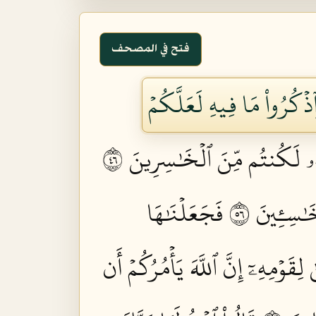
فتح في المصحف
ذۡكُرُواْ مَا فِيهِ لَعَلَّكُمۡ
تُهُۥ لَكُنتُم مِّنَ ٱلۡخَٰسِرِينَ ٦٤
ٰسِـِٔينَ ٦٥
فَجَعَلۡنَٰهَا
ِقَوۡمِهِۦٓ إِنَّ ٱللَّهَ يَأۡمُرُكُمۡ أَن