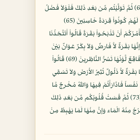
وَإِذْ أَخَذْنَا مِيثَاقَكُمْ وَرَفَعْنَا فَوْقَكُمُ الطُّورَ خُذُواْ مَا آتَيْنَاكُم بِقُوَّةٍ وَاذْكُرُواْ مَا فِيهِ لَعَلَّكُمْ تَتَّقُونَ (63) ثُمَّ تَوَلَّيْتُم مِّن بَعْدِ ذَلِكَ فَلَوْلاَ فَضْلُ
اللَّهِ عَلَيْكُمْ وَرَحْمَتُهُ لَكُنتُم مِّنَ الْخَاسِرِينَ (64) وَلَقَدْ عَلِمْتُمُ الَّذِينَ اعْتَدَواْ مِنكُمْ فِي السَّبْتِ فَقُلْنَا لَهُمْ كُونُواْ قِرَدَةً خَاسِئِينَ (65)
6) وَإِذْ قَالَ مُوسَى لِقَوْمِهِ إِنَّ اللّهَ يَأْمُرُكُمْ أَنْ تَذْبَحُواْ بَقَرَةً قَالُواْ أَتَتَّخِذُنَا
هِيَ قَالَ إِنَّهُ يَقُولُ إِنَّهَا بَقَرَةٌ لاَّ فَارِضٌ وَلاَ بِكْرٌ عَوَانٌ بَيْنَ
ذَلِكَ فَافْعَلُواْ مَا تُؤْمَرونَ (68) قَالُواْ ادْعُ لَنَا رَبَّكَ يُبَيِّن لَّنَا مَا لَوْنُهَا قَالَ إِنَّهُ يَقُولُ إِنّهَا بَقَرَةٌ صَفْرَاء فَاقِعٌ لَّوْنُهَا تَسُرُّ النَّاظِرِينَ (69) قَالُواْ
لَيْنَا وَإِنَّآ إِن شَاء اللَّهُ لَمُهْتَدُونَ (70) قَالَ إِنَّهُ يَقُولُ إِنَّهَا بَقَرَةٌ لاَّ ذَلُولٌ تُثِيرُ الأَرْضَ وَلاَ تَسْقِي
ُواْ الآنَ جِئْتَ بِالْحَقِّ فَذَبَحُوهَا وَمَا كَادُواْ يَفْعَلُونَ (71) وَإِذْ قَتَلْتُمْ نَفْساً فَادَّارَأْتُمْ فِيهَا وَاللّهُ مُخْرِجٌ مَّا
كُنتُمْ تَكْتُمُونَ (72) فَقُلْنَا اضْرِبُوهُ بِبَعْضِهَا كَذَلِكَ يُحْيِي اللّهُ الْمَوْتَى وَيُرِيكُمْ آيَاتِهِ لَعَلَّكُمْ تَعْقِلُونَ (73) ثُمَّ قَسَتْ قُلُوبُكُم مِّن بَعْدِ ذَلِكَ
رُجُ مِنْهُ الْمَاء وَإِنَّ مِنْهَا لَمَا يَهْبِطُ مِنْ