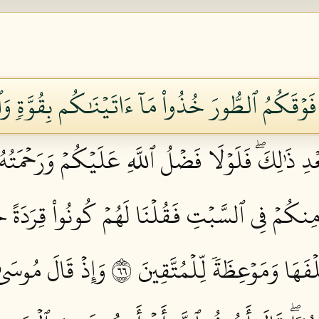
فَوۡقَكُمُ ٱلطُّورَ خُذُواْ مَآ ءَاتَيۡنَٰكُم بِقُوَّةٖ وَٱ
بَعۡدِ ذَٰلِكَۖ فَلَوۡلَا فَضۡلُ ٱللَّهِ عَلَيۡكُمۡ وَرَحۡمَ
 مِنكُمۡ فِي ٱلسَّبۡتِ فَقُلۡنَا لَهُمۡ كُونُواْ قِرَدَةً خَ
َهَا وَمَوۡعِظَةٗ لِّلۡمُتَّقِينَ ٦٦
وَإِذۡ قَالَ مُوسَىٰ ل