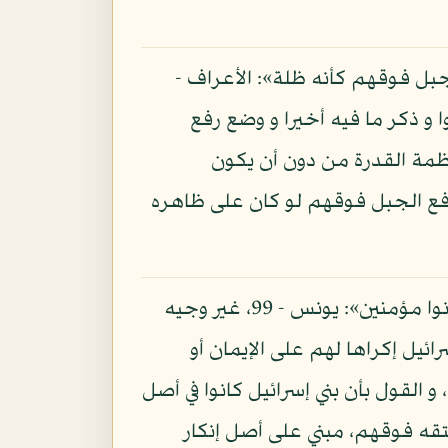
لجبل فوقهم كأنه ظلة»: الأعراف -
توا و ذكر ما فيه أخيرا و وضع رفع
ظمة القدرة من دون أن يكون
 رفع الجبل فوقهم لو كان على ظاهره
و قد قال سبحانه: «لا إكراه في الدين»: البقرة - 256، و قال تعالى: «أ فأنت تكره الناس حتى يكونوا مؤمنين»: يونس - 99، غير وجيه
ائيل إكراها لهم على الإيمان أو
القول بأن بني إسرائيل كانوا في أصل
تقه فوقهم، مبني على أصل إنكار