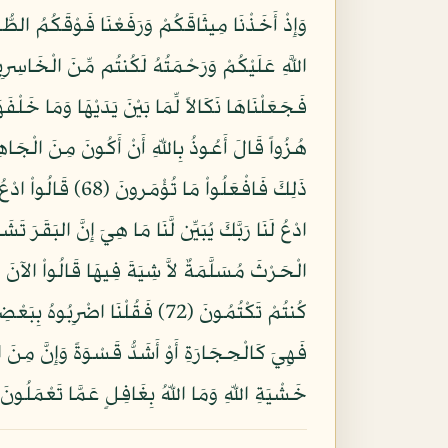
فَهِيَ كَالْحِجَارَةِ أَوْ أَشَدُّ قَسْوَةً وَإِنَّ مِنَ الْ
خَشْيَةِ اللّهِ وَمَا اللّهُ بِغَافِلٍ عَمَّا تَعْمَلُونَ (4