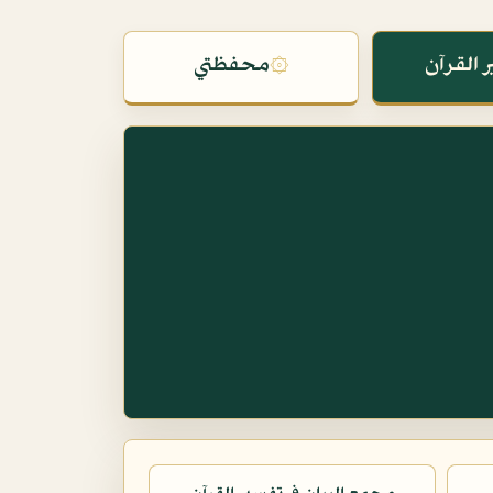
 القرآن
۞
محفظتي