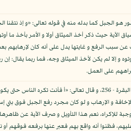
ور هو الجبل كما بدله منه في قوله تعالى: «و إذ نتقنا ا
 سياق الآية حيث ذكر أخذ الميثاق أولا و الأمر بأخذ ما أو
عن سبب الرفع و غايتها يدل على أنه كان لإرهابهم بع
وه و إلا لم يكن لأخذ الميثاق وجه، فما ربما يقال: إن
راههم على العمل.
لإخافة و الإرهاب و لو كان مجرد رفع الجبل فوق بني إسر
للإكراه، نعم هذا التأويل و صرف الآية عن ظاهرها، و 
هم، فظنوا أنه واقع بهم فعبر عنها برفعه فوقهم أو ن