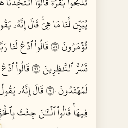
تَذۡبَحُواْ بَقَرَةٗۖ قَالُوٓاْ أَتَتَّخِذُن
يُبَيِّن لَّنَا مَا هِيَۚ قَالَ إِنَّهُۥ يَق
تُؤۡمَرُونَ ٦٨
قَالُواْ ٱدۡعُ لَنَا رَبَّ
تَسُرُّ ٱلنَّٰظِرِينَ ٦٩
قَالُواْ ٱدۡعُ ل
لَمُهۡتَدُونَ ٧٠
قَالَ إِنَّهُۥ يَقُول
فِيهَاۚ قَالُواْ ٱلۡـَٰٔنَ جِئۡتَ بِٱلۡحَقِّ