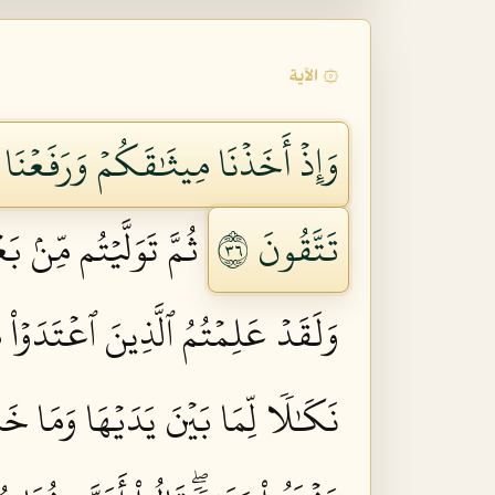
۞ الآية
وَإِذۡ أَخَذۡنَا مِيثَٰقَكُمۡ وَرَفَعۡنَا 
تَتَّقُونَ ٦٣
ثُمَّ تَوَلَّيۡتُم مِّنۢ 
وَلَقَدۡ عَلِمۡتُمُ ٱلَّذِينَ ٱعۡتَدَوۡاْ
نَكَٰلٗا لِّمَا بَيۡنَ يَدَيۡهَا وَمَا خَلۡف