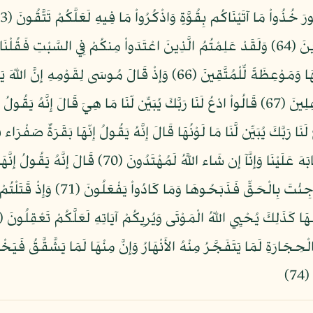
فَجَعَلْنَاهَا نَكَالاً لِّمَا بَيْنَ يَدَيْهَا وَمَا خَلْفَهَا وَمَوْعِظَةً لِّلْمُتَّقِينَ (6
هُزُواً قَالَ أَعُوذُ بِاللّهِ أَنْ أَكُونَ مِنَ الْجَاهِلِينَ (67) قَالُواْ ادْعُ لَنَا رَبَّكَ يُبَيِّن لّنَا مَا 
ادْعُ لَنَا رَبَّكَ يُبَيِّن لَّنَا مَا هِيَ إِنَّ البَقَرَ تَشَابَهَ عَ
الْحَرْثَ مُسَلَّمَةٌ لاَّ شِيَةَ فِيهَا قَال
حِجَارَةِ لَمَا يَتَفَجَّرُ مِنْهُ الأَنْهَارُ وَإِنَّ مِنْهَا لَمَا يَشَّقَّقُ فَيَخْ
7)