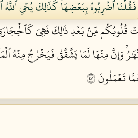
فَقُلۡنَا ٱضۡرِبُوهُ بِبَعۡضِهَاۚ كَذَٰلِكَ يُحۡيِ ٱللَّهُ ٱل
ۡ قُلُوبُكُم مِّنۢ بَعۡدِ ذَٰلِكَ فَهِيَ كَٱلۡحِجَارَةِ أَو
ۡهَٰرُۚ وَإِنَّ مِنۡهَا لَمَا يَشَّقَّقُ فَيَخۡرُجُ مِنۡهُ ٱلۡمَ
مَّا تَعۡمَلُونَ ٧٤