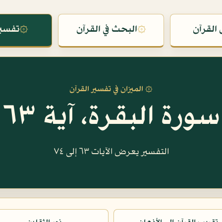
القرآن
۞
البحث في القرآن
۞
تفسير
۞ الميزان في تفسير القرآن
سورة البقرة، آية ٦٣
التفسير يعرض الآيات ٦٣ إلى ٧٤