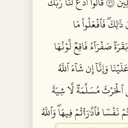
ينَ ٦٧
قَالُواْ ٱدۡعُ لَنَا رَبَّكَ
َ ذَٰلِكَۖ فَٱفۡعَلُواْ مَا
بَقَرَةٞ صَفۡرَآءُ فَاقِعٞ لَّوۡنُهَا
لَيۡنَا وَإِنَّآ إِن شَآءَ ٱللَّهُ
ِي ٱلۡحَرۡثَ مُسَلَّمَةٞ لَّا شِيَةَ
ُمۡ نَفۡسٗا فَٱدَّٰرَٰءۡتُمۡ فِيهَاۖ وَٱللَّهُ