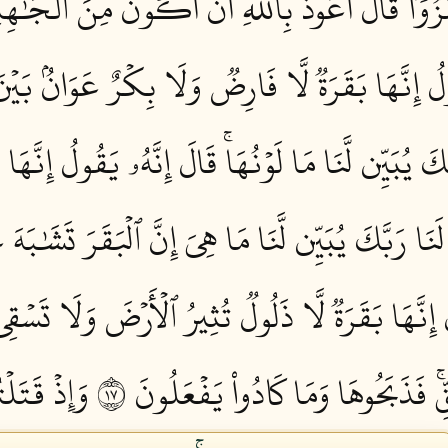
َا هُزُوٗاۖ قَالَ أَعُوذُ بِٱللَّهِ أَنۡ أَكُونَ مِنَ ٱلۡجَٰهِلِ
ُولُ إِنَّهَا بَقَرَةٞ لَّا فَارِضٞ وَلَا بِكۡرٌ عَوَانُۢ بَيۡن
كَ يُبَيِّن لَّنَا مَا لَوۡنُهَاۚ قَالَ إِنَّهُۥ يَقُولُ إِنَّهَا 
َنَا رَبَّكَ يُبَيِّن لَّنَا مَا هِيَ إِنَّ ٱلۡبَقَرَ تَشَٰبَهَ عَ
ُ إِنَّهَا بَقَرَةٞ لَّا ذَلُولٞ تُثِيرُ ٱلۡأَرۡضَ وَلَا تَسۡق
ۚ فَذَبَحُوهَا وَمَا كَادُواْ يَفۡعَلُونَ ٧١
وَإِذۡ قَتَلۡت