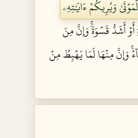
ۡمَوۡتَىٰ وَيُرِيكُمۡ ءَايَٰتِهِۦ
ۡ أَشَدُّ قَسۡوَةٗۚ وَإِنَّ مِنَ
آءُۚ وَإِنَّ مِنۡهَا لَمَا يَهۡبِطُ مِنۡ