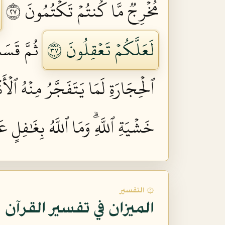
مُخۡرِجٞ مَّا كُنتُمۡ تَكۡتُمُونَ ٧٢
لَعَلَّكُمۡ تَعۡقِلُونَ ٧٣
ثُمَّ قَسَت
ٱلۡحِجَارَةِ لَمَا يَتَفَجَّرُ مِنۡهُ ٱلۡأَن
خَشۡيَةِ ٱللَّهِۗ وَمَا ٱللَّهُ بِغَٰفِلٍ عَ
۞ التفسير
الميزان في تفسير القرآن