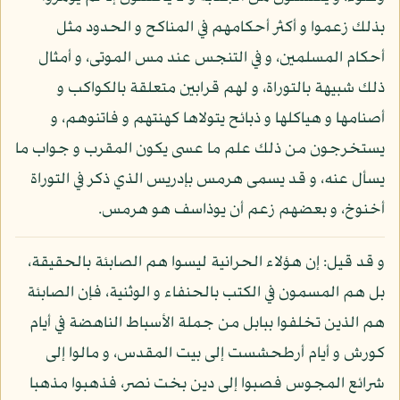
بذلك زعموا و أكثر أحكامهم في المناكح و الحدود مثل
أحكام المسلمين، و في التنجس عند مس الموتى، و أمثال
ذلك شبيهة بالتوراة، و لهم قرابين متعلقة بالكواكب و
أصنامها و هياكلها و ذبائح يتولاها كهنتهم و فاتنوهم، و
يستخرجون من ذلك علم ما عسى يكون المقرب و جواب ما
يسأل عنه، و قد يسمى هرمس بإدريس الذي ذكر في التوراة
أخنوخ، و بعضهم زعم أن يوذاسف هو هرمس.
و قد قيل: إن هؤلاء الحرانية ليسوا هم الصابئة بالحقيقة،
بل هم المسمون في الكتب بالحنفاء و الوثنية، فإن الصابئة
هم الذين تخلفوا ببابل من جملة الأسباط الناهضة في أيام
كورش و أيام أرطحشست إلى بيت المقدس، و مالوا إلى
شرائع المجوس فصبوا إلى دين بخت نصر، فذهبوا مذهبا