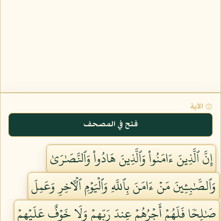
۞ الآية
فتح في المصحف
إِنَّ ٱلَّذِينَ ءَامَنُواْ وَٱلَّذِينَ هَادُواْ وَٱلنَّصَٰرَىٰ
وَٱلصَّٰبِـِٔينَ مَنۡ ءَامَنَ بِٱللَّهِ وَٱلۡيَوۡمِ ٱلۡأٓخِرِ وَعَمِلَ
صَٰلِحٗا فَلَهُمۡ أَجۡرُهُمۡ عِندَ رَبِّهِمۡ وَلَا خَوۡفٌ عَلَيۡهِمۡ