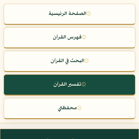
۞
الصفحة الرئيسية
۞
فهرس القرآن
۞
البحث في القرآن
۞
تفسير القرآن
۞
محفظتي