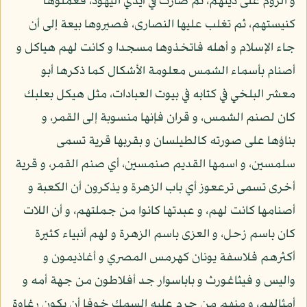
و الروم على دينهم، ثم صارت في أيدي اليهود، فعملوها
كنيستهم، ثم تغلب عليها النصارى، فصيروها بيعة إلى أن
جاء الإسلام و أهله فاتخذوها مسجدا و كانت لهم هياكل و
أصنام بأسماء الشمس معلومة الأشكال كما ذكرها أبو
معشر البلخي في كتابه في بيوت العبادات، مثل هيكل بعلبك
كان لصنم الشمس، و قران فإنها منسوبة إلى القمر، و
بناؤها على صورته كالطيلسان و بقربها قرية تسمى
سلمسين، و اسمها القديم صنمسين، أي صنم القمر، و قرية
أخرى تسمى ترععوز أي باب الزهرة و يذكرون أن الكعبة و
أصنامها كانت لهم، و عبدتها كانوا من جملتهم، و أن اللات
كان باسم زحل، و العزى باسم الزهرة و لهم أنبياء كثيرة
أكثرهم فلاسفة يونان كهرمس المصري و أغاذيمون و
واليس و فيثاغورث و باباسوار جد أفلاطون من جهة أمه و
أمثالهم، و منهم من حرم عليه السمك خوفا أن يكون رغاوة