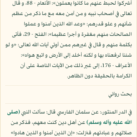
أشركوا لحبط عنهم ما كانوا يعملون»: الأنعام - 88، و قال
تعالى في أصحاب نبيه و من آمن معه مع ما ذكر من عظم
شأنهم و علو قدرهم: «وعد الله الذين آمنوا و عملوا
الصالحات منهم مغفرة و أجرا عظيما»: الفتح - 29، فأتى
بكلمة منهم و قال في غيرهم ممن أوتي آيات الله تعالى: «و لو
شئنا لرفعناه بها و لكنه أخلد إلى الأرض و اتبع هواه»:
الأعراف - 176، إلى غير ذلك من الآيات الناصة على أن
الكرامة بالحقيقة دون الظاهر.
بحث روائي
في الدر المنثور،: عن سلمان الفارسي قال: سألت النبي
(صلى
الله عليه وآله وسلم)
عن أهل دين كنت معهم، فذكر من
صلاتهم و عبادتهم فنزلت: «إن الذين آمنوا و الذين هادوا»