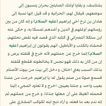
بشتاسف، و بقايا أولئك الصابئين بحران ينسبون إلى
موضعهم، فيقال لهم: الحرانية و قد قيل: إنها نسبة إلى
هادان بن ترخ أخي إبراهيم
(عليه السلام)
و إنه كان من بين
رؤسائهم أوغلهم في الدين و أشدهم تمسكا به، و حكى عنه
ابن سنكلا النصراني في كتابه الذي قصد فيه نقض نحلتهم،
فحشاه بالكذب و الأباطيل، أنهم يقولون إن إبراهيم
(عليه
السلام)
إنما خرج عن جملتهم لأنه خرج في قلفته برص و
إن من كان به ذلك فهو نجس لا يخالطونه فقطع قلفته
بذلك السبب يعني اختتن، و دخل إلى بيت من بيوت الأصنام
فسمع صوتا من صنم يقول له: يا إبراهيم خرجت من عندنا
بعيب واحد، و جئتنا بعيبين، اخرج و لا تعاود المجيء إلينا
فحمله الغيظ على أن جعلها جذاذا، و خرج من جملتهم ثم
إنه ندم بعد ما فعله، و أراد ذبح ابنه لكوكب المشتري على