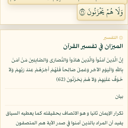
وَلَا هُمۡ يَحۡزَنُونَ ٦٢
۞ التفسير
الميزان في تفسير القرآن
إِنَّ الَّذِينَ آمَنُواْ وَالَّذِينَ هَادُواْ وَالنَّصَارَى وَالصَّابِئِينَ مَنْ آمَنَ
بِاللَّهِ وَالْيَوْمِ الآخِرِ وَعَمِلَ صَالِحاً فَلَهُمْ أَجْرُهُمْ عِندَ رَبِّهِمْ وَلاَ
خَوْفٌ عَلَيْهِمْ وَلاَ هُمْ يَحْزَنُونَ (62)
بيان
تكرار الإيمان ثانيا و هو الاتصاف بحقيقته كما يعطيه السياق
يفيد أن المراد بالذين آمنوا في صدر الآية هم المتصفون