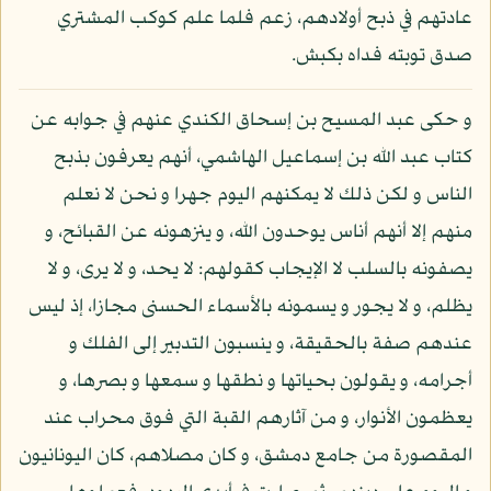
عادتهم في ذبح أولادهم، زعم فلما علم كوكب المشتري
صدق توبته فداه بكبش.
و حكى عبد المسيح بن إسحاق الكندي عنهم في جوابه عن
كتاب عبد الله بن إسماعيل الهاشمي، أنهم يعرفون بذبح
الناس و لكن ذلك لا يمكنهم اليوم جهرا و نحن لا نعلم
منهم إلا أنهم أناس يوحدون الله، و ينزهونه عن القبائح، و
يصفونه بالسلب لا الإيجاب كقولهم: لا يحد، و لا يرى، و لا
يظلم، و لا يجور و يسمونه بالأسماء الحسنى مجازا، إذ ليس
عندهم صفة بالحقيقة، و ينسبون التدبير إلى الفلك و
أجرامه، و يقولون بحياتها و نطقها و سمعها و بصرها، و
يعظمون الأنوار، و من آثارهم القبة التي فوق محراب عند
المقصورة من جامع دمشق، و كان مصلاهم، كان اليونانيون