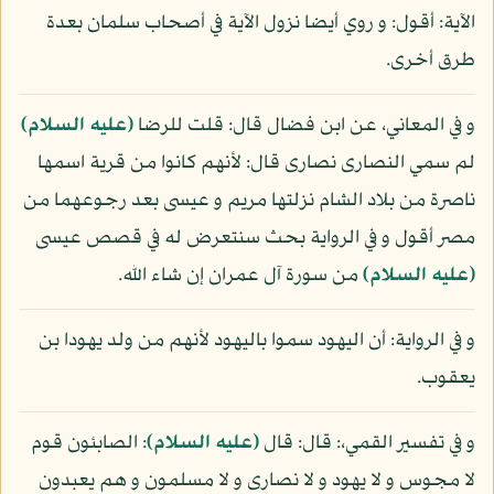
الآية: أقول: و روي أيضا نزول الآية في أصحاب سلمان بعدة
طرق أخرى.
و في المعاني، عن ابن فضال قال: قلت للرضا
(عليه السلام)
لم سمي النصارى نصارى قال: لأنهم كانوا من قرية اسمها
ناصرة من بلاد الشام نزلتها مريم و عيسى بعد رجوعهما من
مصر أقول و في الرواية بحث سنتعرض له في قصص عيسى
(عليه السلام)
من سورة آل عمران إن شاء الله.
و في الرواية: أن اليهود سموا باليهود لأنهم من ولد يهودا بن
يعقوب.
و في تفسير القمي،: قال: قال
(عليه السلام)
: الصابئون قوم
لا مجوس و لا يهود و لا نصارى و لا مسلمون و هم يعبدون