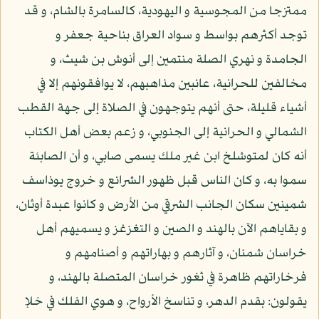
ممتزجا من المجوسية و اليهودية، كالسامرة بالشام، و قد
توجد أكثرهم بواسط و سواد العراق بناحية جعفر و
الجامدة و نهري الصلة منتمين إلى أنوش بن شيث، و
مخالفين للحرانية، عائبين مذاهبهم، لا يوافقونهم إلا في
أشياء قليلة، حتى أنهم يتوجهون في الصلاة إلى جهة القطب
الشمالي و الحرانية إلى الجنوبي، و زعم بعض أهل الكتاب
أنه كان لمتوشلخ ابن غير ملك يسمى صابي، و أن الصابئة
سموا به، و كان الناس قبل ظهور الشرائع و خروج يوذاسف
شمينين سكان الجانب الشرقي من الأرض و كانوا عبدة أوثان،
و بقاياهم الآن بالهند و الصين و التغزغز و يسميهم أهل
خراسان شمنان، و آثارهم و بهاراتهم و أصنامهم و
فرخاراتهم ظاهرة في ثغور خراسان المتصلة بالهند، و
يقولون: بقدم الدهر، و تناسخ الأرواح، و هوي الفلك في خلإ