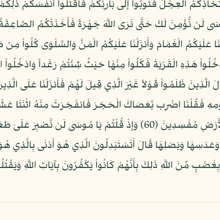
ِّخَاذِكُمُ الْعِجْلَ فَتُوبُواْ إِلَى بَارِئِكُمْ فَاقْتُلُواْ أَنفُسَكُمْ ذَلِكُمْ خ
كُمْ لَعَلَّكُمْ تَشْكُرُونَ (56) وَظَلَّلْنَا عَلَيْكُمُ الْغَمَامَ وَأَنزَلْنَا عَلَيْكُمُ الْمَنَّ وَالسَّلْ
يَظْلِمُونَ (57) وَإِذْ قُلْنَا ادْخُلُواْ هَذِهِ الْقَرْيَةَ فَكُلُواْ مِنْهَا حَيْثُ شِئْتُمْ رَغَداً و
ْ وَسَنَزِيدُ الْمُحْسِنِينَ (58) فَبَدَّلَ الَّذِينَ ظَلَمُواْ قَوْلاً غَيْرَ الَّذِي قِيلَ لَهُمْ فَأَنزَلْ
سَى لِقَوْمِهِ فَقُلْنَا اضْرِب بِّعَصَاكَ الْحَجَرَ فَانفَجَرَتْ مِنْهُ اثْنَتَا عَش
كُلُواْ وَاشْرَبُواْ مِن رِّزْقِ اللَّهِ وَلاَ تَعْثَوْاْ فِي الأَرْضِ مُفْسِدِينَ (60) وَإِذْ قُلْ
َعَدَسِهَا وَبَصَلِهَا قَالَ أَتَسْتَبْدِلُونَ الَّذِي هُوَ أَدْنَى بِالَّذِي هُوَ
بِغَضَبٍ مِّنَ اللَّهِ ذَلِكَ بِأَنَّهُمْ كَانُواْ يَكْفُرُونَ بِآيَاتِ اللَّهِ وَيَقْتُل