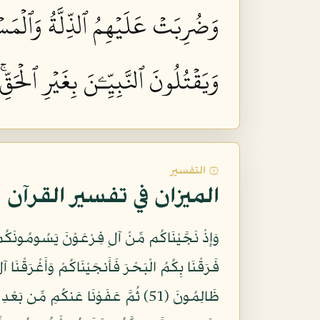
وَضُرِبَتۡ عَلَيۡهِمُ ٱلذِّلَّةُ وَٱلۡمَسۡك
وَيَقۡتُلُونَ ٱلنَّبِيِّـۧنَ بِغَيۡرِ ٱلۡحَقّ
۞ التفسير
الميزان في تفسير القرآن