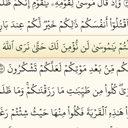
وَإِذۡ قَالَ مُوسَىٰ لِقَوۡمِهِۦ يَٰقَوۡمِ إِنَّكُمۡ ظَلَ
َٱقۡتُلُوٓاْ أَنفُسَكُمۡ ذَٰلِكُمۡ خَيۡرٞ لَّكُمۡ عِندَ بَار
لۡتُمۡ يَٰمُوسَىٰ لَن نُّؤۡمِنَ لَكَ حَتَّىٰ نَرَى ٱللَّهَ 
َٰكُم مِّنۢ بَعۡدِ مَوۡتِكُمۡ لَعَلَّكُمۡ تَشۡكُرُونَ ٥٦
ۡوَىٰۖ كُلُواْ مِن طَيِّبَٰتِ مَا رَزَقۡنَٰكُمۡۚ وَمَا ظَلَم
اْ هَٰذِهِ ٱلۡقَرۡيَةَ فَكُلُواْ مِنۡهَا حَيۡثُ شِئۡتُمۡ رَ