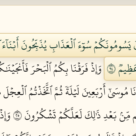
نَ يَسُومُونَكُمۡ سُوٓءَ ٱلۡعَذَابِ يُذَبِّحُونَ أَبۡنَآءَ
ظِيمٞ ٤٩
وَإِذۡ فَرَقۡنَا بِكُمُ ٱلۡبَحۡرَ فَأَنجَيۡنَٰكُ
نَا مُوسَىٰٓ أَرۡبَعِينَ لَيۡلَةٗ ثُمَّ ٱتَّخَذۡتُمُ ٱلۡعِجۡلَ 
مِّنۢ بَعۡدِ ذَٰلِكَ لَعَلَّكُمۡ تَشۡكُرُونَ ٥٢
وَإِذ