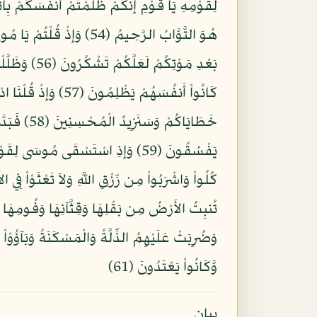
لِقَوْمِهِ يَا قَوْمِ إِنَّكُمْ ظَلَمْتُمْ أَنفُسَكُمْ بِات
بَعْدِ مَوْتِ
كَانُواْ أَنفُسَهُمْ 
خَطَايَاكُم
يَفْسُقُونَ (59) وَإِذِ اسْتَسْقَى مُو
تُنبِتُ الأَرْضُ مِن بَقْلِهَا وَقِثَّآئِهَا وَفُومِهَا و
وَضُرِبَتْ عَلَيْهِمُ الذِّلَّةُ وَالْمَسْكَنَةُ وَبَآؤُوْاْ 
وَّكَانُواْ يَعْتَدُونَ (61)
بيان