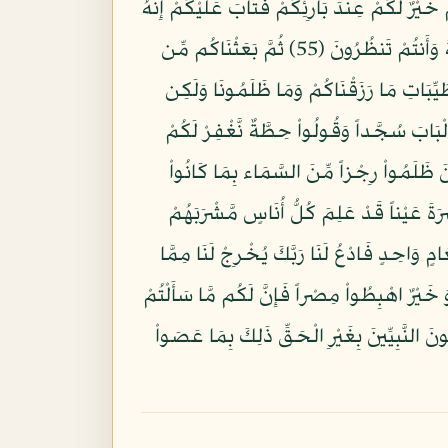
َيْرٌ لَّكُمْ عِندَ بَارِئِكُمْ فَتَابَ عَلَيْكُمْ إِنَّهُ
هُوَ التَّوَّابُ الرَّحِيمُ (54) وَإِذْ قُلْتُمْ يَا مُوسَى لَن نُّؤْمِنَ لَكَ حَتَّى نَرَى اللَّهَ جَهْرَةً فَأَخَذَتْكُمُ الصَّاعِقَةُ وَأَنتُمْ تَنظُرُونَ (55) ثُمَّ بَعَثْنَاكُم مِّن
وَى كُلُواْ مِن طَيِّبَاتِ مَا رَزَقْنَاكُمْ وَمَا ظَلَمُونَا وَلَكِن
َادْخُلُواْ الْبَابَ سُجَّداً وَقُولُواْ حِطَّةٌ نَّغْفِرْ لَكُمْ
نَا عَلَى الَّذِينَ ظَلَمُواْ رِجْزاً مِّنَ السَّمَاء بِمَا كَانُواْ
ْرَةَ عَيْناً قَدْ عَلِمَ كُلُّ أُنَاسٍ مَّشْرَبَهُمْ
تُمْ يَا مُوسَى لَن نَّصْبِرَ عَلَىَ طَعَامٍ وَاحِدٍ فَادْعُ لَنَا رَبَّكَ يُخْرِجْ لَنَا مِمَّا
 خَيْرٌ اهْبِطُواْ مِصْراً فَإِنَّ لَكُم مَّا سَأَلْتُمْ
ُونَ النَّبِيِّينَ بِغَيْرِ الْحَقِّ ذَلِكَ بِمَا عَصَواْ