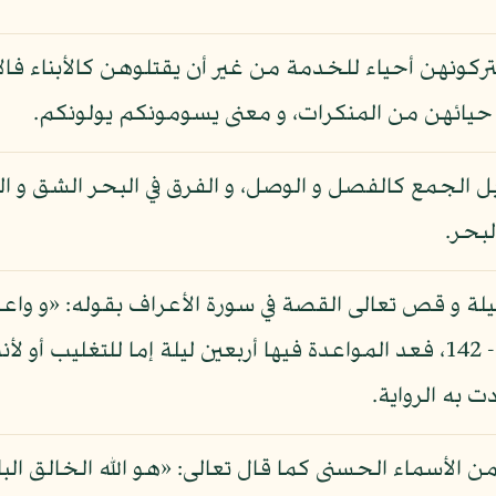
ركونهن أحياء للخدمة من غير أن يقتلوهن كالأبناء فا
حيائهن من المنكرات، و معنى يسومونكم يولونكم.
بل الجمع كالفصل و الوصل، و الفرق في البحر الشق و الب
لبحر.
ليلة و قص تعالى القصة في سورة الأعراف بقوله: «و واعد
فتم ميقات ربه أربعين ليلة»: الأعراف - 142، فعد المواعدة فيها أربعين ليل
 به الرواية.
ء من الأسماء الحسنى كما قال تعالى: «هو الله الخالق ال