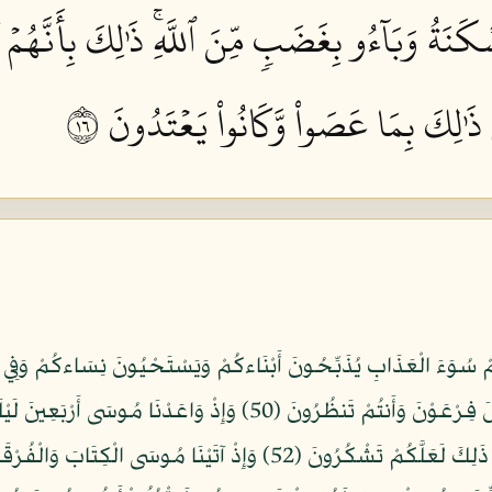
َنَةُ وَبَآءُو بِغَضَبٖ مِّنَ ٱللَّهِۚ ذَٰلِكَ بِأَنَّهُمۡ كَ
ِۚ ذَٰلِكَ بِمَا عَصَواْ وَّكَانُواْ يَعۡتَدُونَ ٦١
فَرَقْنَا بِكُمُ الْبَحْرَ فَأَنجَيْنَاكُمْ وَأَغْرَقْنَا آلَ فِرْعَوْنَ وَأَنتُمْ تَن