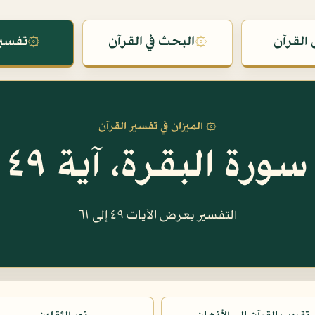
القرآن
۞
البحث في القرآن
۞
تفسير
۞ الميزان في تفسير القرآن
سورة البقرة، آية ٤٩
التفسير يعرض الآيات ٤٩ إلى ٦١