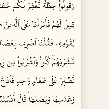
وَقُولُواْ حِطَّةٞ نَّغۡفِرۡ لَكُمۡ خَطَٰ
قِيلَ لَهُمۡ فَأَنزَلۡنَا عَلَى ٱلَّذِينَ ظ
لِقَوۡمِهِۦ فَقُلۡنَا ٱضۡرِب بِّعَصَاكَ 
مَّشۡرَبَهُمۡۖ كُلُواْ وَٱشۡرَبُواْ مِن رِّ
نَّصۡبِرَ عَلَىٰ طَعَامٖ وَٰحِدٖ فَٱدۡعُ ل
وَعَدَسِهَا وَبَصَلِهَاۖ قَالَ أَتَسۡتَبۡد