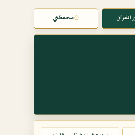
 القرآن
۞
محفظتي