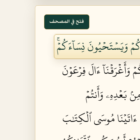
فتح في المصحف
كُمۡ وَيَسۡتَحۡيُونَ نِسَآءَكُمۡۚ
مۡ وَأَغۡرَقۡنَآ ءَالَ فِرۡعَوۡنَ
مِنۢ بَعۡدِهِۦ وَأَنتُمۡ
ۡ ءَاتَيۡنَا مُوسَى ٱلۡكِتَٰبَ