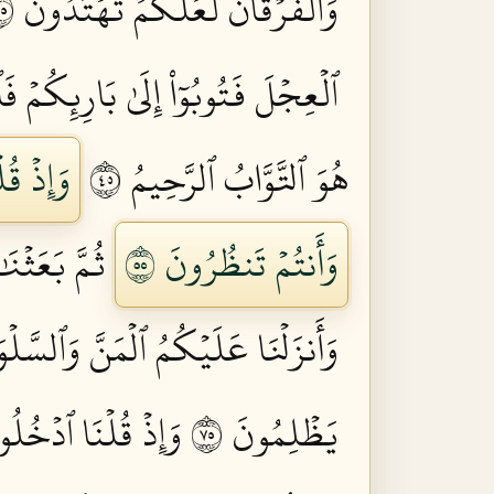
وَٱلۡفُرۡقَانَ لَعَلَّكُمۡ تَهۡتَدُونَ ٥٣
ٱلۡعِجۡلَ فَتُوبُوٓاْ إِلَىٰ بَارِئِكُمۡ ف
هُوَ ٱلتَّوَّابُ ٱلرَّحِيمُ ٥٤
وَإِذۡ قُ
وَأَنتُمۡ تَنظُرُونَ ٥٥
ثُمَّ بَعَثۡن
وَأَنزَلۡنَا عَلَيۡكُمُ ٱلۡمَنَّ وَٱلسَّل
يَظۡلِمُونَ ٥٧
وَإِذۡ قُلۡنَا ٱدۡخُلُو