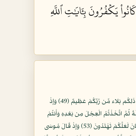
انُواْ يَكۡفُرُونَ بِـَٔايَٰتِ ٱللَّهِ
وَإِذْ نَجَّيْنَاكُم مِّنْ آلِ فِرْعَوْنَ يَسُومُونَكُمْ سُوَءَ الْعَذَابِ يُذَبِّحُونَ أَبْنَاءكُمْ وَيَسْتَحْيُونَ نِسَاءكُمْ وَفِي ذَلِكُم بَلاء مِّن رَّبِّكُمْ عَظِيمٌ (49) وَإِذْ
ظُرُونَ (50) وَإِذْ وَاعَدْنَا مُوسَى أَرْبَعِينَ لَيْلَةً ثُمَّ اتَّخَذْتُمُ الْعِجْلَ مِن بَعْدِهِ وَأَنتُمْ
ظَالِمُونَ (51) ثُمَّ عَفَوْنَا عَنكُمِ مِّن بَعْدِ ذَلِكَ لَعَلَّكُمْ تَشْكُرُونَ (52) وَإِذْ آتَيْنَا مُوسَى الْكِتَابَ وَالْفُرْقَانَ لَعَلَّكُمْ تَهْتَدُونَ (53) وَإِذْ قَالَ مُوسَى