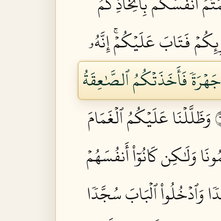
مۡتُمۡ أَنفُسَكُم بِٱتِّخَاذِكُمُ
ِئِكُمۡ فَتَابَ عَلَيۡكُمۡۚ إِنَّهُۥ
جَهۡرَةٗ فَأَخَذَتۡكُمُ ٱلصَّٰعِقَةُ
وَظَلَّلۡنَا عَلَيۡكُمُ ٱلۡغَمَامَ
ُونَا وَلَٰكِن كَانُوٓاْ أَنفُسَهُمۡ
غَدٗا وَٱدۡخُلُواْ ٱلۡبَابَ سُجَّدٗا