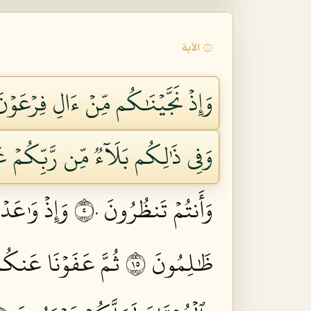
۞ الآية
وَإِذۡ نَجَّيۡنَٰكُم مِّنۡ ءَالِ فِرۡعَوۡ
وَفِي ذَٰلِكُم بَلَآءٞ مِّن رَّبِّكُمۡ عَ
وَأَنتُمۡ تَنظُرُونَ ٥٠
وَإِذۡ وَٰعَدۡ
ظَٰلِمُونَ ٥١
ثُمَّ عَفَوۡنَا عَنكُم 