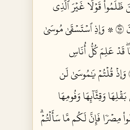
ينَ ظَلَمُواْ قَوۡلًا غَيۡرَ ٱلَّذِي
٥٩
۞ وَإِذِ ٱسۡتَسۡقَىٰ مُوسَىٰ
 قَدۡ عَلِمَ كُلُّ أُنَاسٖ
وَإِذۡ قُلۡتُمۡ يَٰمُوسَىٰ لَن
قۡلِهَا وَقِثَّآئِهَا وَفُومِهَا
اْ مِصۡرٗا فَإِنَّ لَكُم مَّا سَأَلۡتُمۡۗ