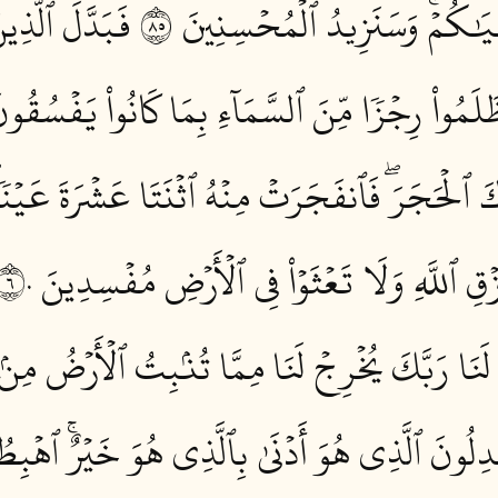
يَٰكُمۡۚ وَسَنَزِيدُ ٱلۡمُحۡسِنِينَ ٥٨
فَبَدَّلَ ٱلَّذِ
َلَمُواْ رِجۡزٗا مِّنَ ٱلسَّمَآءِ بِمَا كَانُواْ يَفۡسُقُونَ 
ٱلۡحَجَرَۖ فَٱنفَجَرَتۡ مِنۡهُ ٱثۡنَتَا عَشۡرَةَ عَيۡنٗاۖ
زۡقِ ٱللَّهِ وَلَا تَعۡثَوۡاْ فِي ٱلۡأَرۡضِ مُفۡسِدِينَ ٦٠
َنَا رَبَّكَ يُخۡرِجۡ لَنَا مِمَّا تُنۢبِتُ ٱلۡأَرۡضُ مِنۢ بَ
ِلُونَ ٱلَّذِي هُوَ أَدۡنَىٰ بِٱلَّذِي هُوَ خَيۡرٌۚ ٱهۡبِطُو