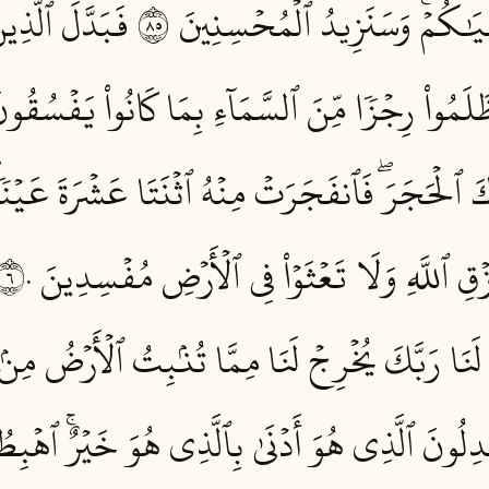
يَٰكُمۡۚ وَسَنَزِيدُ ٱلۡمُحۡسِنِينَ ٥٨
فَبَدَّلَ ٱلَّذِ
َلَمُواْ رِجۡزٗا مِّنَ ٱلسَّمَآءِ بِمَا كَانُواْ يَفۡسُقُونَ 
ٱلۡحَجَرَۖ فَٱنفَجَرَتۡ مِنۡهُ ٱثۡنَتَا عَشۡرَةَ عَيۡنٗاۖ
زۡقِ ٱللَّهِ وَلَا تَعۡثَوۡاْ فِي ٱلۡأَرۡضِ مُفۡسِدِينَ ٦٠
َنَا رَبَّكَ يُخۡرِجۡ لَنَا مِمَّا تُنۢبِتُ ٱلۡأَرۡضُ مِنۢ بَ
ِلُونَ ٱلَّذِي هُوَ أَدۡنَىٰ بِٱلَّذِي هُوَ خَيۡرٌۚ ٱهۡبِطُو