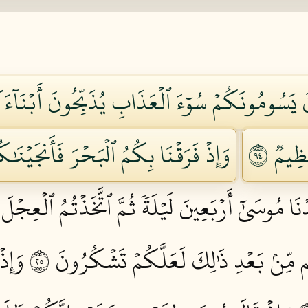
نَ يَسُومُونَكُمۡ سُوٓءَ ٱلۡعَذَابِ يُذَبِّحُونَ أَبۡنَآءَ
ِيمٞ ٤٩
وَإِذۡ فَرَقۡنَا بِكُمُ ٱلۡبَحۡرَ فَأَنجَيۡنَٰكُ
ۡنَا مُوسَىٰٓ أَرۡبَعِينَ لَيۡلَةٗ ثُمَّ ٱتَّخَذۡتُمُ ٱلۡعِجۡلَ
مِّنۢ بَعۡدِ ذَٰلِكَ لَعَلَّكُمۡ تَشۡكُرُونَ ٥٢
وَإِذ