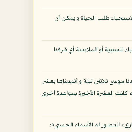
لاستحياء طلب الحياة و يمكن أن
اء للسببية أو الملابسة أي فرقنا
نا موسى ثلاثين ليلة و أتممناها بعشر
ة إما للتغليب أو لأنه كانت العشرة الأخيرة بمواعدة أخرى
بارىء المصور له الأسماء الحسنى»: