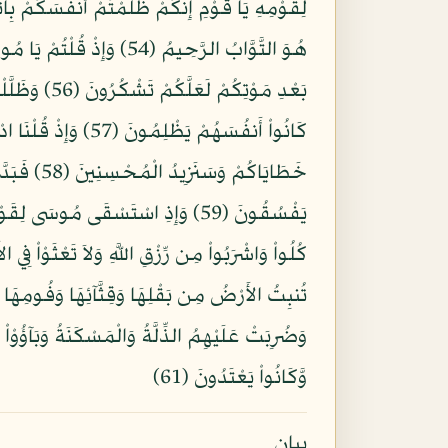
لِقَوْمِهِ يَا قَوْمِ إِنَّكُمْ ظَلَمْتُمْ أَنفُسَكُمْ بِات
بَعْدِ مَوْتِ
كَانُواْ أَنفُسَهُمْ 
خَطَايَاكُم
يَفْسُقُونَ (59) وَإِذِ اسْتَسْقَى مُو
تُنبِتُ الأَرْضُ مِن بَقْلِهَا وَقِثَّآئِهَا وَفُومِهَا و
وَضُرِبَتْ عَلَيْهِمُ الذِّلَّةُ وَالْمَسْكَنَةُ وَبَآؤُوْاْ 
وَّكَانُواْ يَعْتَدُونَ (61)
بيان