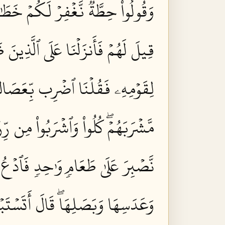
وَقُولُواْ حِطَّةٞ نَّغۡفِرۡ لَكُمۡ خَطَٰ
قِيلَ لَهُمۡ فَأَنزَلۡنَا عَلَى ٱلَّذِينَ ظ
لِقَوۡمِهِۦ فَقُلۡنَا ٱضۡرِب بِّعَصَاكَ 
مَّشۡرَبَهُمۡۖ كُلُواْ وَٱشۡرَبُواْ مِن رِّ
نَّصۡبِرَ عَلَىٰ طَعَامٖ وَٰحِدٖ فَٱدۡعُ ل
وَعَدَسِهَا وَبَصَلِهَاۖ قَالَ أَتَسۡتَبۡد