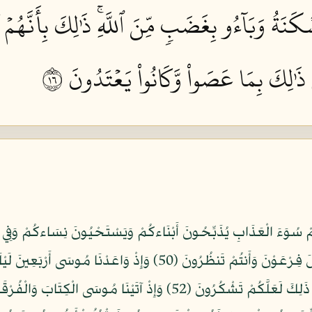
َنَةُ وَبَآءُو بِغَضَبٖ مِّنَ ٱللَّهِۚ ذَٰلِكَ بِأَنَّهُمۡ كَ
ِۚ ذَٰلِكَ بِمَا عَصَواْ وَّكَانُواْ يَعۡتَدُونَ ٦١
فَرَقْنَا بِكُمُ الْبَحْرَ فَأَنجَيْنَاكُمْ وَأَغْرَقْنَا آلَ فِرْعَوْنَ وَأَنتُمْ تَن