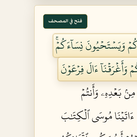
فتح في المصحف
كُمۡ وَيَسۡتَحۡيُونَ نِسَآءَكُمۡۚ
مۡ وَأَغۡرَقۡنَآ ءَالَ فِرۡعَوۡنَ
 مِنۢ بَعۡدِهِۦ وَأَنتُمۡ
ۡ ءَاتَيۡنَا مُوسَى ٱلۡكِتَٰبَ