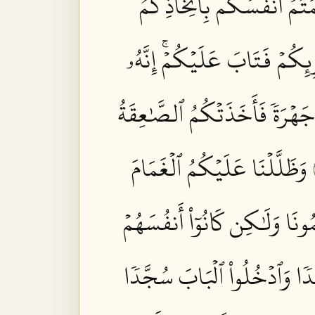
مۡتُمۡ أَنفُسَكُم بِٱتِّخَاذِكُمُ
ِئِكُمۡ فَتَابَ عَلَيۡكُمۡۚ إِنَّهُۥ
جَهۡرَةٗ فَأَخَذَتۡكُمُ ٱلصَّٰعِقَةُ
وَظَلَّلۡنَا عَلَيۡكُمُ ٱلۡغَمَامَ
ُونَا وَلَٰكِن كَانُوٓاْ أَنفُسَهُمۡ
غَدٗا وَٱدۡخُلُواْ ٱلۡبَابَ سُجَّدٗا