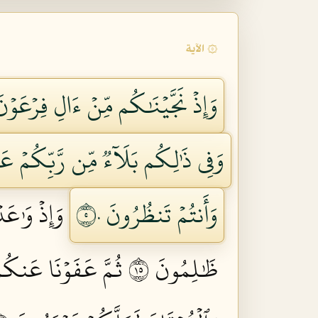
۞ الآية
وَإِذۡ نَجَّيۡنَٰكُم مِّنۡ ءَالِ فِرۡعَوۡ
وَفِي ذَٰلِكُم بَلَآءٞ مِّن رَّبِّكُمۡ عَظ
وَأَنتُمۡ تَنظُرُونَ ٥٠
وَإِذۡ وَٰعَد
ظَٰلِمُونَ ٥١
ثُمَّ عَفَوۡنَا عَنكُم 