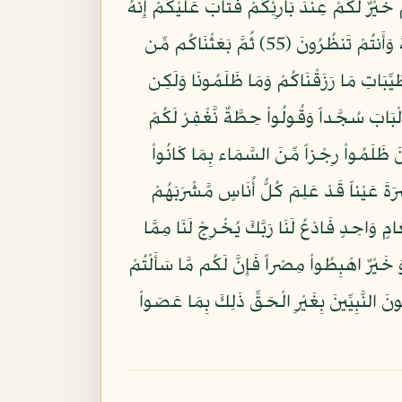
َيْرٌ لَّكُمْ عِندَ بَارِئِكُمْ فَتَابَ عَلَيْكُمْ إِنَّهُ
هُوَ التَّوَّابُ الرَّحِيمُ (54) وَإِذْ قُلْتُمْ يَا مُوسَى لَن نُّؤْمِنَ لَكَ حَتَّى نَرَى اللَّهَ جَهْرَةً فَأَخَذَتْكُمُ الصَّاعِقَةُ وَأَنتُمْ تَنظُرُونَ (55) ثُمَّ بَعَثْنَاكُم مِّن
وَى كُلُواْ مِن طَيِّبَاتِ مَا رَزَقْنَاكُمْ وَمَا ظَلَمُونَا وَلَكِن
َادْخُلُواْ الْبَابَ سُجَّداً وَقُولُواْ حِطَّةٌ نَّغْفِرْ لَكُمْ
نَا عَلَى الَّذِينَ ظَلَمُواْ رِجْزاً مِّنَ السَّمَاء بِمَا كَانُواْ
ْرَةَ عَيْناً قَدْ عَلِمَ كُلُّ أُنَاسٍ مَّشْرَبَهُمْ
تُمْ يَا مُوسَى لَن نَّصْبِرَ عَلَىَ طَعَامٍ وَاحِدٍ فَادْعُ لَنَا رَبَّكَ يُخْرِجْ لَنَا مِمَّا
 خَيْرٌ اهْبِطُواْ مِصْراً فَإِنَّ لَكُم مَّا سَأَلْتُمْ
ُونَ النَّبِيِّينَ بِغَيْرِ الْحَقِّ ذَلِكَ بِمَا عَصَواْ