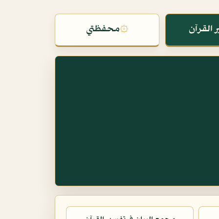
 القرآن
۞
محفظتي