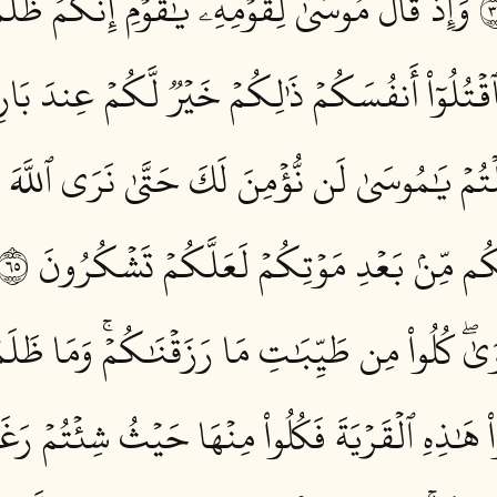
وَإِذۡ قَالَ مُوسَىٰ لِقَوۡمِهِۦ يَٰقَوۡمِ إِنَّكُمۡ ظَلَ
َٱقۡتُلُوٓاْ أَنفُسَكُمۡ ذَٰلِكُمۡ خَيۡرٞ لَّكُمۡ عِندَ بَار
لۡتُمۡ يَٰمُوسَىٰ لَن نُّؤۡمِنَ لَكَ حَتَّىٰ نَرَى ٱللَّهَ 
ٰكُم مِّنۢ بَعۡدِ مَوۡتِكُمۡ لَعَلَّكُمۡ تَشۡكُرُونَ ٥٦
ۡوَىٰۖ كُلُواْ مِن طَيِّبَٰتِ مَا رَزَقۡنَٰكُمۡۚ وَمَا ظَلَم
اْ هَٰذِهِ ٱلۡقَرۡيَةَ فَكُلُواْ مِنۡهَا حَيۡثُ شِئۡتُمۡ رَ