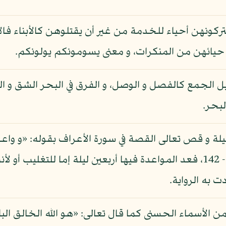
ركونهن أحياء للخدمة من غير أن يقتلوهن كالأبناء فا
حيائهن من المنكرات، و معنى يسومونكم يولونكم.
بل الجمع كالفصل و الوصل، و الفرق في البحر الشق و الب
لبحر.
ليلة و قص تعالى القصة في سورة الأعراف بقوله: «و واعد
فتم ميقات ربه أربعين ليلة»: الأعراف - 142، فعد المواعدة فيها أربعين ليل
 به الرواية.
ء من الأسماء الحسنى كما قال تعالى: «هو الله الخالق ال