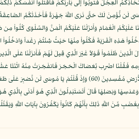
ِّخَاذِكُمُ الْعِجْلَ فَتُوبُواْ إِلَى بَارِئِكُمْ فَاقْتُلُواْ أَنفُسَكُمْ ذَلِكُمْ خ
كُمْ لَعَلَّكُمْ تَشْكُرُونَ (56) وَظَلَّلْنَا عَلَيْكُمُ الْغَمَامَ وَأَنزَلْنَا عَلَيْكُمُ الْمَنَّ وَالسَّلْ
يَظْلِمُونَ (57) وَإِذْ قُلْنَا ادْخُلُواْ هَذِهِ الْقَرْيَةَ فَكُلُواْ مِنْهَا حَيْثُ شِئْتُمْ رَغَداً و
ْ وَسَنَزِيدُ الْمُحْسِنِينَ (58) فَبَدَّلَ الَّذِينَ ظَلَمُواْ قَوْلاً غَيْرَ الَّذِي قِيلَ لَهُمْ فَأَنزَلْ
سَى لِقَوْمِهِ فَقُلْنَا اضْرِب بِّعَصَاكَ الْحَجَرَ فَانفَجَرَتْ مِنْهُ اثْنَتَا عَش
كُلُواْ وَاشْرَبُواْ مِن رِّزْقِ اللَّهِ وَلاَ تَعْثَوْاْ فِي الأَرْضِ مُفْسِدِينَ (60) وَإِذْ قُلْ
َعَدَسِهَا وَبَصَلِهَا قَالَ أَتَسْتَبْدِلُونَ الَّذِي هُوَ أَدْنَى بِالَّذِي هُوَ
بِغَضَبٍ مِّنَ اللَّهِ ذَلِكَ بِأَنَّهُمْ كَانُواْ يَكْفُرُونَ بِآيَاتِ اللَّهِ وَيَقْتُل