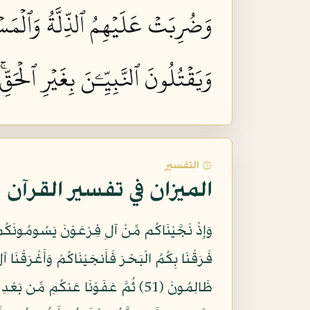
وَضُرِبَتۡ عَلَيۡهِمُ ٱلذِّلَّةُ وَٱلۡمَسۡك
وَيَقۡتُلُونَ ٱلنَّبِيِّـۧنَ بِغَيۡرِ ٱلۡحَقّ
۞ التفسير
الميزان في تفسير القرآن