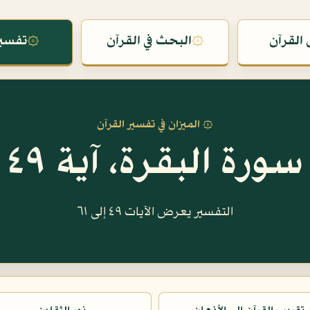
القرآن
۞
البحث في القرآن
۞
تفسير
۞ الميزان في تفسير القرآن
سورة البقرة، آية ٤٩
التفسير يعرض الآيات ٤٩ إلى ٦١