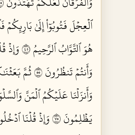
وَٱلۡفُرۡقَانَ لَعَلَّكُمۡ تَهۡتَدُونَ ٥٣
ٱلۡعِجۡلَ فَتُوبُوٓاْ إِلَىٰ بَارِئِكُمۡ ف
هُوَ ٱلتَّوَّابُ ٱلرَّحِيمُ ٥٤
وَإِذۡ قُ
وَأَنتُمۡ تَنظُرُونَ ٥٥
ثُمَّ بَعَثۡنَ
وَأَنزَلۡنَا عَلَيۡكُمُ ٱلۡمَنَّ وَٱلسَّل
يَظۡلِمُونَ ٥٧
وَإِذۡ قُلۡنَا ٱدۡخُلُو