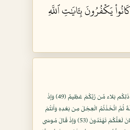
انُواْ يَكۡفُرُونَ بِـَٔايَٰتِ ٱللَّهِ
وَإِذْ نَجَّيْنَاكُم مِّنْ آلِ فِرْعَوْنَ يَسُومُونَكُمْ سُوَءَ الْعَذَابِ يُذَبِّحُونَ أَبْنَاءكُمْ وَيَسْتَحْيُونَ نِسَاءكُمْ وَفِي ذَلِكُم بَلاء مِّن رَّبِّكُمْ عَظِيمٌ (49) وَإِذْ
ظُرُونَ (50) وَإِذْ وَاعَدْنَا مُوسَى أَرْبَعِينَ لَيْلَةً ثُمَّ اتَّخَذْتُمُ الْعِجْلَ مِن بَعْدِهِ وَأَنتُمْ
ظَالِمُونَ (51) ثُمَّ عَفَوْنَا عَنكُمِ مِّن بَعْدِ ذَلِكَ لَعَلَّكُمْ تَشْكُرُونَ (52) وَإِذْ آتَيْنَا مُوسَى الْكِتَابَ وَالْفُرْقَانَ لَعَلَّكُمْ تَهْتَدُونَ (53) وَإِذْ قَالَ مُوسَى