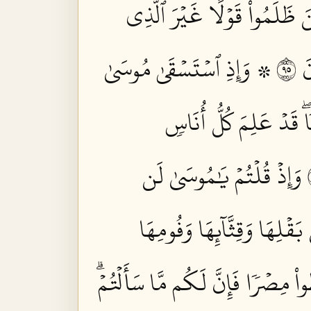
ينَ ظَلَمُواْ قَوۡلًا غَيۡرَ ٱلَّذِي
٥٩
۞ وَإِذِ ٱسۡتَسۡقَىٰ مُوسَىٰ
 قَدۡ عَلِمَ كُلُّ أُنَاسٖ
وَإِذۡ قُلۡتُمۡ يَٰمُوسَىٰ لَن
قۡلِهَا وَقِثَّآئِهَا وَفُومِهَا
اْ مِصۡرٗا فَإِنَّ لَكُم مَّا سَأَلۡتُمۡۗ