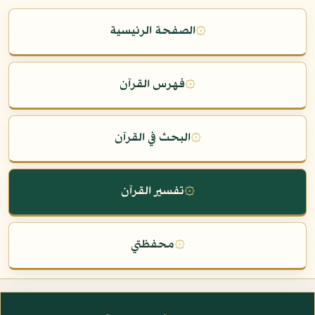
۞
الصفحة الرئيسية
۞
فهرس القرآن
۞
البحث في القرآن
۞
تفسير القرآن
۞
محفظتي