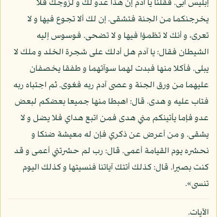
إبليس أبى. فقلنا يا آدم إن هذا عدو لك و لزوجك فلا
يخرجنكما من الجنة فتشقى. إن لك ألا تجوع فيها و لا
تعرى، و أنك لا تظمؤا فيها و لا تضحى. فوسوس إليه
الشيطان فقال: يا آدم هل أدلك على شجرة الخلد و ملك لا
يبلى. فأكلا منها فبدت لهما سوآتهما و طفقا يخصفان
عليهما من ورق الجنة و عصى آدم ربه فغوى. ثم اجتباه ربه
فتاب عليه و هدى. قال: اهبطا منها جميعا بعضكم لبعض
عدو فإما يأتينكم مني هدى فمن اتبع هداي فلا يضل و لا
يشقى. و من أعرض عن ذكري فإن له معيشة ضنكا و
نحشره يوم القيامة أعمى. قال: رب لم حشرتني أعمى و قد
كنت بصيرا. قال: كذلك أتتك آياتنا فنسيتها و كذلك اليوم
تنسى».
الآيات.