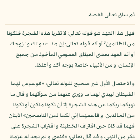
ثم ساق تعالى القصة.
فهل هذا العهد هو قوله تعالى: لا تقربا هذه الشجرة فتكونا
من الظالمين؟ أو أنه قوله تعالى: إن هذا عدو لك و لزوجك
أو أنه العهد بمعنى الميثاق العمومي المأخوذ من جميع
الإنسان، و من الأنبياء خاصة بوجه آكد و أغلظ.
و الاحتمال الأول غير صحيح لقوله تعالى: «فوسوس لهما
الشيطان ليبدي لهما ما ووري عنهما من سوآتهما و قال ما
نهيكما ربكما عن هذه الشجرة إلا أن تكونا ملكين أو تكونا
من الخالدين. و قاسمهما إني لكما لمن الناصحين» الآيتان
فهما قد كانا حين اقتراف الخطيئة و اقتراب الشجرة على
ذكر من النهي، و قد قال تعالى: «فنسي و لم نجد له عزما»