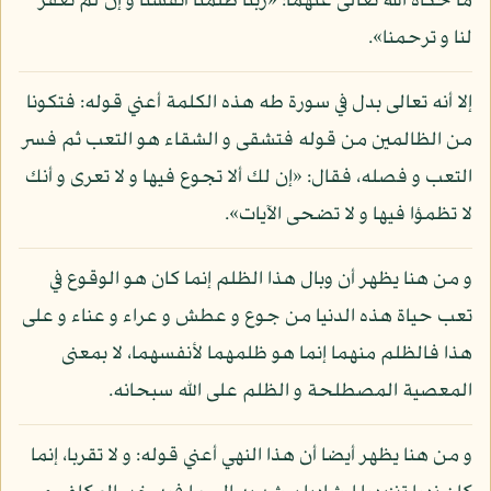
ما حكاه الله تعالى عنهما: «ربنا ظلمنا أنفسنا و إن لم تغفر
لنا و ترحمنا».
إلا أنه تعالى بدل في سورة طه هذه الكلمة أعني قوله: فتكونا
من الظالمين من قوله فتشقى و الشقاء هو التعب ثم فسر
التعب و فصله، فقال: «إن لك ألا تجوع فيها و لا تعرى و أنك
لا تظمؤا فيها و لا تضحى الآيات».
و من هنا يظهر أن وبال هذا الظلم إنما كان هو الوقوع في
تعب حياة هذه الدنيا من جوع و عطش و عراء و عناء و على
هذا فالظلم منهما إنما هو ظلمهما لأنفسهما، لا بمعنى
المعصية المصطلحة و الظلم على الله سبحانه.
و من هنا يظهر أيضا أن هذا النهي أعني قوله: و لا تقربا، إنما