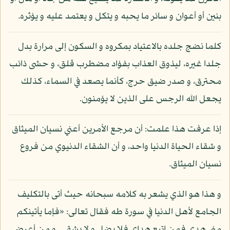
بنين أو أعوان و سائر ما يحبه و يتكل و يعتمد عليه و يؤثره.
كلما نضج جلده بالاعتياد بمكروه و السكون إلى مرارة بدل
جلدا غيره، ليذوق العذاب بفؤاد مضطرب قلق، و حشى ذائب
محترق، و صدر ضيق حرج، كأنما يصعد في السماء، كذلك
يجعل الله الرجس على الذين لا يؤمنون.
إذا عرفت هذا علمت: أن مرجع الأمرين أعني نسيان الميثاق
و شقاء الحياة الدنيا واحد، و أن الشقاء الدنيوي من فروع
نسيان الميثاق.
و هذا هو الذي يشعر به كلامه سبحانه حيث أتى بالتكليف
الجامع لأهل الدنيا في سورة طه فقال تعالى: «فإما يأتينكم
مني هدى فمن اتبع هداي فلا يضل و لا يشقى. و من أعرض