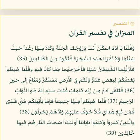
۞ التفسير
الميزان في تفسير القرآن
وَقُلْنَا يَا آدَمُ اسْكُنْ أَنتَ وَزَوْجُكَ الْجَنَّةَ وَكُلاَ مِنْهَا رَغَداً حَيْثُ
شِئْتُمَا وَلاَ تَقْرَبَا هَذِهِ الشَّجَرَةَ فَتَكُونَا مِنَ الْظَّالِمِينَ (35)
فَأَزَلَّهُمَا الشَّيْطَانُ عَنْهَا فَأَخْرَجَهُمَا مِمَّا كَانَا فِيهِ وَقُلْنَا اهْبِطُواْ
بَعْضُكُمْ لِبَعْضٍ عَدُوٌّ وَلَكُمْ فِي الأَرْضِ مُسْتَقَرٌّ وَمَتَاعٌ إِلَى حِينٍ
(36) فَتَلَقَّى آدَمُ مِن رَّبِّهِ كَلِمَاتٍ فَتَابَ عَلَيْهِ إِنَّهُ هُوَ التَّوَّابُ
الرَّحِيمُ (37) قُلْنَا اهْبِطُواْ مِنْهَا جَمِيعاً فَإِمَّا يَأْتِيَنَّكُم مِّنِّي هُدًى
فَمَن تَبِعَ هُدَايَ فَلاَ خَوْفٌ عَلَيْهِمْ وَلاَ هُمْ يَحْزَنُونَ (38)
وَالَّذِينَ كَفَرواْ وَكَذَّبُواْ بِآيَاتِنَا أُولَئِكَ أَصْحَابُ النَّارِ هُمْ فِيهَا
خَالِدُونَ (39)