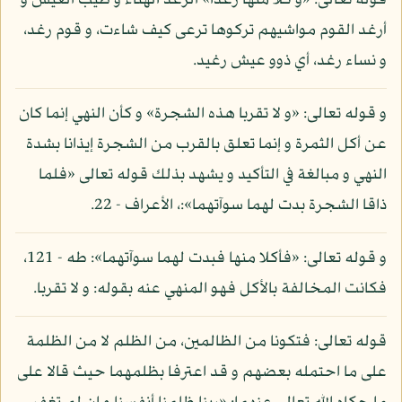
قوله تعالى: «و كلا منها رغدا» الرغد الهناء و طيب العيش و
أرغد القوم مواشيهم تركوها ترعى كيف شاءت، و قوم رغد،
و نساء رغد، أي ذوو عيش رغيد.
و قوله تعالى: «و لا تقربا هذه الشجرة» و كأن النهي إنما كان
عن أكل الثمرة و إنما تعلق بالقرب من الشجرة إيذانا بشدة
النهي و مبالغة في التأكيد و يشهد بذلك قوله تعالى «فلما
ذاقا الشجرة بدت لهما سوآتهما»:، الأعراف - 22.
و قوله تعالى: «فأكلا منها فبدت لهما سوآتهما»: طه - 121،
فكانت المخالفة بالأكل فهو المنهي عنه بقوله: و لا تقربا.
قوله تعالى: فتكونا من الظالمين، من الظلم لا من الظلمة
على ما احتمله بعضهم و قد اعترفا بظلمهما حيث قالا على