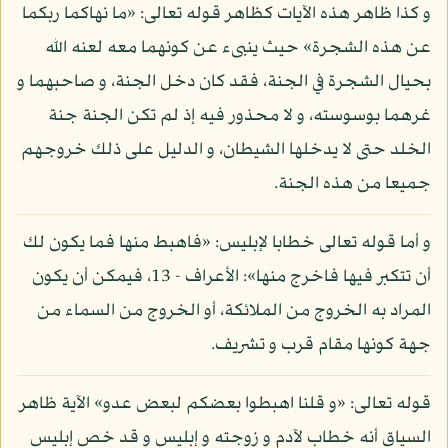
و كذا ظاهر هذه الآيات كظاهر قوله تعالى: «ما نهاكما ربكما
عن هذه الشجرة» حيث ينبىء عن كونهما معه لعنه الله
بحيال الشجرة في الجنة، فقد كان دخل الجنة، و صاحبهما و
غرهما بوسوسته، و لا محذور فيه إذ لم تكن الجنة جنة
الخلد حتى لا يدخلها الشيطان، و الدليل على ذلك خروجهم
جميعا من هذه الجنة.
و أما قوله تعالى خطابا لإبليس: «فاهبط منها فما يكون لك
أن تتكبر فيها فاخرج منها»: الأعراف - 13، فيمكن أن يكون
المراد به الخروج من الملائكة، أو الخروج من السماء من
جهة كونها مقام قرب و تشريف.
قوله تعالى: «و قلنا اهبطوا بعضكم لبعض عدو» الآية ظاهر
السياق أنه خطاب لآدم و زوجته و إبليس و قد خص إبليس