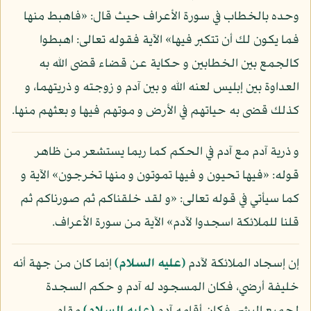
وحده بالخطاب في سورة الأعراف حيث قال: «فاهبط منها
فما يكون لك أن تتكبر فيها» الآية فقوله تعالى: اهبطوا
كالجمع بين الخطابين و حكاية عن قضاء قضى الله به
العداوة بين إبليس لعنه الله و بين آدم و زوجته و ذريتهما، و
كذلك قضى به حياتهم في الأرض و موتهم فيها و بعثهم منها.
و ذرية آدم مع آدم في الحكم كما ربما يستشعر من ظاهر
قوله: «فيها تحيون و فيها تموتون و منها تخرجون» الآية و
كما سيأتي في قوله تعالى: «و لقد خلقناكم ثم صورناكم ثم
قلنا للملائكة اسجدوا لآدم» الآية من سورة الأعراف.
إن إسجاد الملائكة لآدم
(عليه السلام)
إنما كان من جهة أنه
خليفة أرضي، فكان المسجود له آدم و حكم السجدة