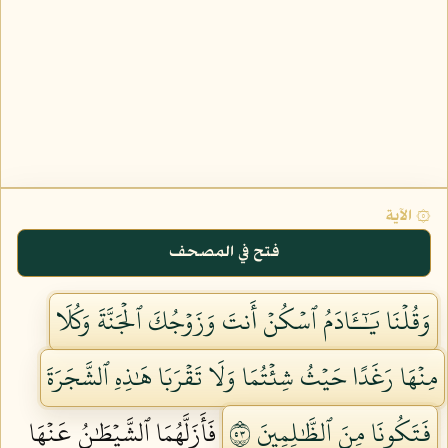
۞ الآية
فتح في المصحف
وَقُلۡنَا يَٰٓـَٔادَمُ ٱسۡكُنۡ أَنتَ وَزَوۡجُكَ ٱلۡجَنَّةَ وَكُلَا
مِنۡهَا رَغَدًا حَيۡثُ شِئۡتُمَا وَلَا تَقۡرَبَا هَٰذِهِ ٱلشَّجَرَةَ
فَتَكُونَا مِنَ ٱلظَّٰلِمِينَ ٣٥
فَأَزَلَّهُمَا ٱلشَّيۡطَٰنُ عَنۡهَا