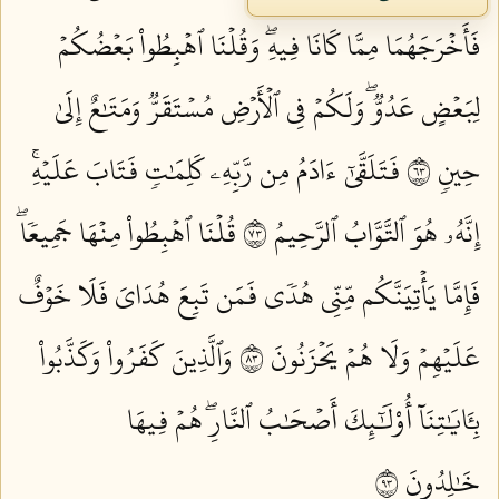
فَأَخۡرَجَهُمَا مِمَّا كَانَا فِيهِۖ وَقُلۡنَا ٱهۡبِطُواْ بَعۡضُكُمۡ
لِبَعۡضٍ عَدُوّٞۖ وَلَكُمۡ فِي ٱلۡأَرۡضِ مُسۡتَقَرّٞ وَمَتَٰعٌ إِلَىٰ
حِينٖ ٣٦
فَتَلَقَّىٰٓ ءَادَمُ مِن رَّبِّهِۦ كَلِمَٰتٖ فَتَابَ عَلَيۡهِۚ
إِنَّهُۥ هُوَ ٱلتَّوَّابُ ٱلرَّحِيمُ ٣٧
قُلۡنَا ٱهۡبِطُواْ مِنۡهَا جَمِيعٗاۖ
فَإِمَّا يَأۡتِيَنَّكُم مِّنِّي هُدٗى فَمَن تَبِعَ هُدَايَ فَلَا خَوۡفٌ
عَلَيۡهِمۡ وَلَا هُمۡ يَحۡزَنُونَ ٣٨
وَٱلَّذِينَ كَفَرُواْ وَكَذَّبُواْ
بِـَٔايَٰتِنَآ أُوْلَٰٓئِكَ أَصۡحَٰبُ ٱلنَّارِۖ هُمۡ فِيهَا
خَٰلِدُونَ ٣٩