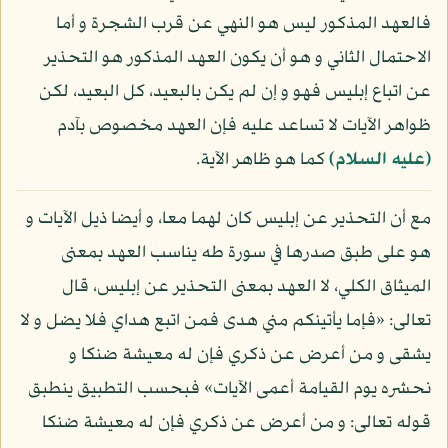
فالعهد المذكور ليس هو النهي عن قرب الشجرة و أما
الاحتمال الثاني و هو أن يكون العهد المذكور هو التحذير
عن اتباع إبليس فهو و إن لم يكن بالبعيد، كل البعيد، لكن
ظواهر الآيات لا تساعد عليه فإن العهد مخصوص بآدم
(عليه السلام)
كما هو ظاهر الآية.
مع أن التحذير عن إبليس كان لهما معا، و أيضا ذيل الآيات و
هو على طبق صدرها في سورة طه يناسب العهد بمعنى
الميثاق الكلي، لا العهد بمعنى التحذير عن إبليس، قال
تعالى: «فإما يأتينكم مني هدى فمن اتبع هداي فلا يضل و لا
يشقى و من أعرض عن ذكري فإن له معيشة ضنكا و
نحشره يوم القيامة أعمى الآيات» فبحسب التطبيق ينطبق
قوله تعالى: و من أعرض عن ذكري فإن له معيشة ضنكا