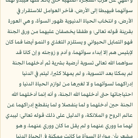
و النهي عن قرب الشجرة المنهية حتى يأكلا منها فيبدو لهما
سوآتهما فيهبطا إلى الأرض، فآخر العوامل للاستقرار في
الأرض، و انتخاب الحياة الدنيوية ظهور السوأة، و هي العورة
بقرينة قوله تعالى: و طفقا يخصفان عليهما من ورق الجنة
فهو التمايل الحيواني و يستلزم التغذي و النمو أيضا فما كان
لإبليس هم إلا إبداء سوآتهما، و آدم و زوجته و إن كانا قد
سواهما الله تعالى تسوية أرضية بشرية ثم أدخلهما الجنة
لم يمكثا بعد التسوية، و لم يمهلا كثيرا، ليتم في الدنيا
إدراكهما لسوآتهما و لا لغيرها من لوازم الحياة الدنيا و
احتياجاتها حتى أدخلهما الله الجنة، و أنه إنما أدخلهما الله
الجنة حين أدخلهما و لما ينفصلا و لما ينقطع إدراكهما عن
عالم الروح و الملائكة، و الدليل على ذلك قوله تعالى: ليبدي
لهما ما ووري عنهما و لم يقل ما كان ووري عنهما، و هو
مشعر بأن مواراة السوآة ما كانت ممكنة في الحياة الدنيا