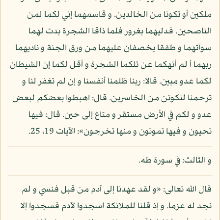
ملكين أو تكونا من الخالدين. و قاسمهما إني لكما لمن
الناصحين. فدليهما بغرور فلما ذاقا الشجرة بدت لهما
سوآتهما و طفقا يخصفان عليهما من ورق الجنة و ناديهما
ربهما أ لم أنهكما عن تلكما الشجرة و أقل لكما إن الشيطان
لكما عدو مبين. قالا: ربنا ظلمنا أنفسنا و إن لم تغفر لنا و
ترحمنا لنكونن من الخاسرين. قال: اهبطوا بعضكم لبعض
عدو و لكم في الأرض مستقر و متاع إلى حين. قال: فيها
تحيون و فيها تموتون و منها تخرجون»: الآيات 19، 25.
و الثالث: في سورة طه.
قال الله تعالى: «و لقد عهدنا إلى آدم من قبل فنسي و لم
نجد له عزما. و إذ قلنا للملائكة اسجدوا لآدم فسجدوا إلا