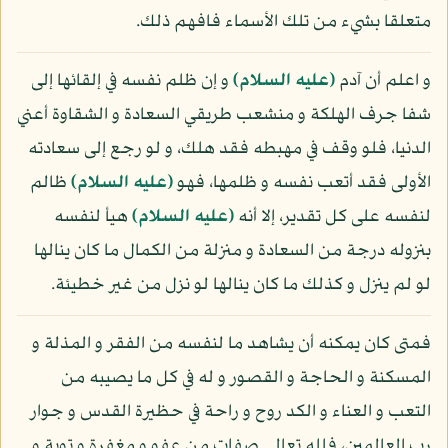
متعلقا بشيء من تلك الأسماء فافهم ذلك.
و اعلم أن آدم
(عليه السلام)
و إن ظلم نفسه في إلقائها إلى
شفا جرف الهلكة و منشعب طريقي السعادة و الشقاوة أعني
الدنيا، فلو وقف في مهبطه فقد هلك، و لو رجع إلى سعادته
الأولى فقد أتعب نفسه و ظلمها، فهو
(عليه السلام)
ظالم
لنفسه على كل تقدير، إلا أنه
(عليه السلام)
هيأ لنفسه
بنزوله درجة من السعادة و منزلة من الكمال ما كان ينالها
لو لم ينزل و كذلك ما كان ينالها لو نزل من غير خطيئة.
فمتى كان يمكنه أن يشاهد ما لنفسه من الفقر و المذلة و
المسكنة و الحاجة و القصور و له في كل ما يصيبه من
التعب و العناء و الكد روح و راحة في حظيرة القدس و جوار
رب العالمين، فلله تعالى صفات من عفو و مغفرة و توبة و