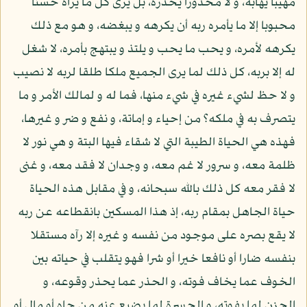
مهيبا يهابه، و لا محذورا يحذره، بل يرى كل ما يراه حسنا
محبوبا إلا ما يأمره ربه أن يكرهه و يبغضه، و هو مع ذلك
يكرهه لأمره، و يحب ما يحب و يلتذ و يبتهج بأمره، لا شغل
له إلا بربه، كل ذلك لما يرى الجميع ملكا طلقا لربه لا نصيب
و لا حظ لشيء غيره في شيء منها، فما له و لمالك الأمر و ما
يتصرف به في ملكه؟ من إحياء و إماتة، و نفع و ضر و غيرها،
فهذه هي الحياة الطيبة التي لا شقاء فيها البتة و هي نور لا
ظلمة معه، و سرور لا غم معه، و وجدان لا فقد معه، و غنى
لا فقر معه كل ذلك بالله سبحانه، و في مقابل هذه الحياة
حياة الجاهل بمقام ربه، إذ هذا المسكين بانقطاعه عن ربه
لا يقع بصره على موجود من نفسه و غيره إلا رآه مستقلا
بنفسه ضارا أو نافعا خيرا أو شرا فهو يتقلب في حياته بين
الخوف عما يخاف فوته، و الحذر عما يحذر وقوعه، و
الحزن لما يفوته، و الحسرة لما يضيع عنه من جاه أو مال أو