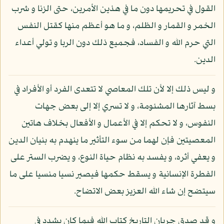
القول في تحريمها دون ما في هذين الأمرين، حتى الزنا و شرب
الخمر و القمار و الظلم، و ما هو أعظم منها كقتل النفس
التي حرم الله و الفساد، فجميع ذلك دون الربا و تولي أعداء
الدين.
و ليس ذلك إلا لأن تلك المعاصي لا تتعدى الفرد أو الأفراد في
بسط آثارها المشئومة، و لا تسري إلا إلى بعض جهات
النفوس، و لا تحكم إلا في الأعمال و الأفعال بخلاف هاتين
المعصيتين فإن لهما من سوء التأثير ما ينهدم به بنيان الدين
و يعفي أثره، و يفسد به نظام حياة النوع، و يضرب الستر على
الفطرة الإنسانية و يسقط حكمها فيصير نسيا منسيا على ما
سيتضح إن شاء الله العزيز بعض الاتضاح.
و قد صدق جريان التاريخ كتاب الله فيما كان يشدد في