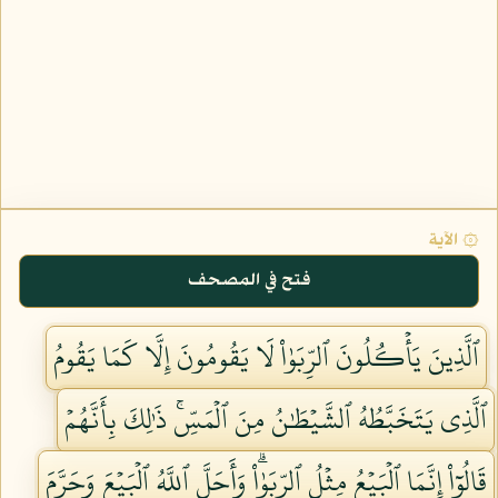
۞ الآية
فتح في المصحف
ٱلَّذِينَ يَأۡكُلُونَ ٱلرِّبَوٰاْ لَا يَقُومُونَ إِلَّا كَمَا يَقُومُ
ٱلَّذِي يَتَخَبَّطُهُ ٱلشَّيۡطَٰنُ مِنَ ٱلۡمَسِّۚ ذَٰلِكَ بِأَنَّهُمۡ
قَالُوٓاْ إِنَّمَا ٱلۡبَيۡعُ مِثۡلُ ٱلرِّبَوٰاْۗ وَأَحَلَّ ٱللَّهُ ٱلۡبَيۡعَ وَحَرَّمَ