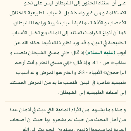
على أن استناد الجنون إلى الشيطان ليس على نحو
الاستقامة و من غير واسطة بل الأسباب الطبيعية كاختلال
الأعصاب و الآفة الدماغية أسباب قريبة وراءها الشيطان،
كما أن أنواع الكرامات تستند إلى الملك مع تخلل الأسباب
الطبيعية في البين، و قد ورد نظير ذلك فيما حكاه الله عن
أيوب
(عليه السلام)
إذ قال: «إني مسني الشيطان بنصب و
عذاب:» ص - 41، و إذ قال: «إني مسني الضر و أنت أرحم
الراحمين:» الأنبياء - 83، و الضر هو المرض و له أسباب
طبيعية ظاهرة في البدن، فنسب ما به من المرض المستند
إلى أسبابه الطبيعية إلى الشيطان.
و هذا و ما يشبهه، من الآراء المادية التي دبت في أذهان عدة
من أهل البحث من حيث لم يشعروا بها حيث إن أصحاب
المادة لما سمعوا الإلهيين يسندون الحوادث إلى الله