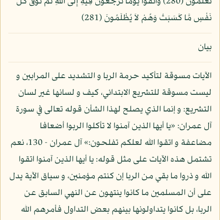
تَعْلَمُونَ (280) وَاتَّقُواْ يَوْمًا تُرْجَعُونَ فِيهِ إِلَى اللّهِ ثُمَّ تُوَفَّى كُلُّ
نَفْسٍ مَّا كَسَبَتْ وَهُمْ لاَ يُظْلَمُونَ (281)
بيان
الآيات مسوقة لتأكيد حرمة الربا و التشديد على المرابين و
ليست مسوقة للتشريع الابتدائي، كيف و لسانها غير لسان
التشريع: و إنما الذي يصلح لهذا الشأن قوله تعالى في سورة
آل عمران: «يا أيها الذين آمنوا لا تأكلوا الربوا أضعافا
مضاعفة و اتقوا الله لعلكم تفلحون:» آل عمران - 130، نعم
تشتمل هذه الآيات على مثل قوله: يا أيها الذين آمنوا اتقوا
الله و ذروا ما بقي من الربا إن كنتم مؤمنين، و سياق الآية يدل
على أن المسلمين ما كانوا ينتهون عن النهي السابق عن
الربا، بل كانوا يتداولونها بينهم بعض التداول فأمرهم الله