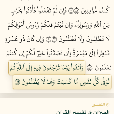
كُنتُم مُّؤۡمِنِينَ ٢٧٨
فَإِن لَّمۡ تَفۡعَلُواْ فَأۡذَنُواْ بِحَرۡبٖ
مِّنَ ٱللَّهِ وَرَسُولِهِۦۖ وَإِن تُبۡتُمۡ فَلَكُمۡ رُءُوسُ أَمۡوَٰلِكُمۡ
لَا تَظۡلِمُونَ وَلَا تُظۡلَمُونَ ٢٧٩
وَإِن كَانَ ذُو عُسۡرَةٖ
فَنَظِرَةٌ إِلَىٰ مَيۡسَرَةٖۚ وَأَن تَصَدَّقُواْ خَيۡرٞ لَّكُمۡ إِن كُنتُمۡ
تَعۡلَمُونَ ٢٨٠
وَٱتَّقُواْ يَوۡمٗا تُرۡجَعُونَ فِيهِ إِلَى ٱللَّهِۖ ثُمَّ
تُوَفَّىٰ كُلُّ نَفۡسٖ مَّا كَسَبَتۡ وَهُمۡ لَا يُظۡلَمُونَ ٢٨١
۞ التفسير
الميزان في تفسير القرآن