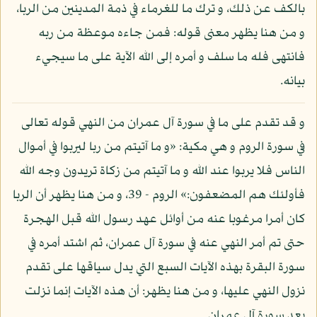
بالكف عن ذلك، و ترك ما للغرماء في ذمة المدينين من الربا،
و من هنا يظهر معنى قوله: فمن جاءه موعظة من ربه
فانتهى فله ما سلف و أمره إلى الله الآية على ما سيجيء
بيانه.
و قد تقدم على ما في سورة آل عمران من النهي قوله تعالى
في سورة الروم و هي مكية: «و ما آتيتم من ربا ليربوا في أموال
الناس فلا يربوا عند الله و ما آتيتم من زكاة تريدون وجه الله
فأولئك هم المضعفون:» الروم - 39، و من هنا يظهر أن الربا
كان أمرا مرغوبا عنه من أوائل عهد رسول الله قبل الهجرة
حتى تم أمر النهي عنه في سورة آل عمران، ثم اشتد أمره في
سورة البقرة بهذه الآيات السبع التي يدل سياقها على تقدم
نزول النهي عليها، و من هنا يظهر: أن هذه الآيات إنما نزلت
بعد سورة آل عمران.