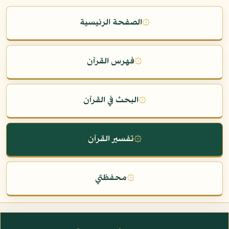
۞
الصفحة الرئيسية
۞
فهرس القرآن
۞
البحث في القرآن
۞
تفسير القرآن
۞
محفظتي