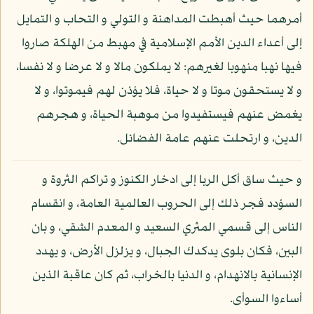
أمرهما حيث أهبطت المداهنة و التولي و التحاب و التمايل
إلى أعداء الدين الأمم الإسلامية في مهبط من الهلكة صاروا
فيها نهبا منهوبا لغيرهم: لا يملكون مالا و لا عرضا و لا نفسا،
و لا يستحقون موتا و لا حياة، فلا يؤذن لهم فيموتوا، و لا
يغمض عنهم فيستفيدوا من موهبة الحياة، و هجرهم
الدين، و ارتحلت عنهم عامة الفضائل.
و حيث ساق أكل الربا إلى ادخار الكنوز و تراكم الثروة و
السؤدد فجر ذلك إلى الحروب العالمية العامة، و انقسام
الناس إلى قسمي المثري السعيد و المعدم الشقي، و بان
البين، فكان بلوى يدكدك الجبال، و يزلزل الأرض، و يهدد
الإنسانية بالانهدام، و الدنيا بالخراب، ثم كان عاقبة الذين
أساءوا السوأى.