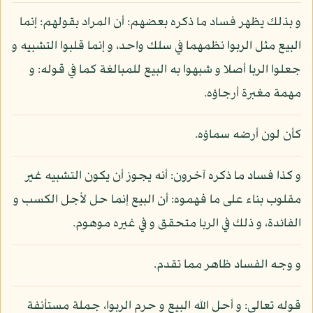
و بذلك يظهر فساد ما ذكره بعضهم: أن المراد بقولهم: إنما
البيع مثل الربوا نظمهما في سلك واحد، و إنما قلبوا التشبيه و
جعلوا الربا أصلا و شبهوا به البيع للمبالغة كما في قوله: و
مهمة مغبرة أرجاؤه.
كأن لون أرضه سماؤه.
و كذا فساد ما ذكره آخرون: أنه يجوز أن يكون التشبيه غير
مقلوب بناء على ما فهموه: أن البيع إنما حل لأجل الكسب و
الفائدة، و ذلك في الربا متحقق و في غيره موهوم.
و وجه الفساد ظاهر مما تقدم.
قوله تعالى: و أحل الله البيع و حرم الربوا، جملة مستأنفة