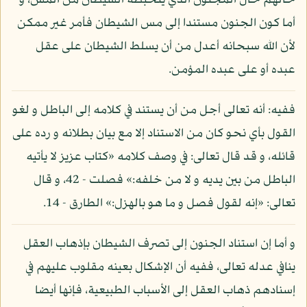
حالهم حال المجنون الذي يتخبطه الشيطان من المس، و
أما كون الجنون مستندا إلى مس الشيطان فأمر غير ممكن
لأن الله سبحانه أعدل من أن يسلط الشيطان على عقل
عبده أو على عبده المؤمن.
ففيه: أنه تعالى أجل من أن يستند في كلامه إلى الباطل و لغو
القول بأي نحو كان من الاستناد إلا مع بيان بطلانه و رده على
قائله، و قد قال تعالى: في وصف كلامه «كتاب عزيز لا يأتيه
الباطل من بين يديه و لا من خلفه:» فصلت - 42، و قال
تعالى: «إنه لقول فصل و ما هو بالهزل:» الطارق - 14.
و أما إن استناد الجنون إلى تصرف الشيطان بإذهاب العقل
ينافي عدله تعالى، ففيه أن الإشكال بعينه مقلوب عليهم في
إسنادهم ذهاب العقل إلى الأسباب الطبيعية، فإنها أيضا