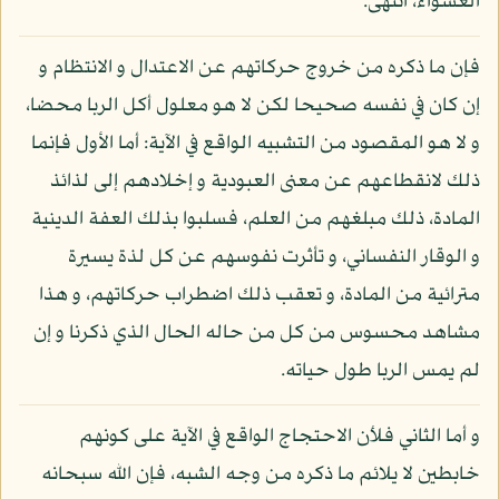
العشواء، انتهى.
فإن ما ذكره من خروج حركاتهم عن الاعتدال و الانتظام و
إن كان في نفسه صحيحا لكن لا هو معلول أكل الربا محضا،
و لا هو المقصود من التشبيه الواقع في الآية: أما الأول فإنما
ذلك لانقطاعهم عن معنى العبودية و إخلادهم إلى لذائذ
المادة، ذلك مبلغهم من العلم، فسلبوا بذلك العفة الدينية
و الوقار النفساني، و تأثرت نفوسهم عن كل لذة يسيرة
مترائية من المادة، و تعقب ذلك اضطراب حركاتهم، و هذا
مشاهد محسوس من كل من حاله الحال الذي ذكرنا و إن
لم يمس الربا طول حياته.
و أما الثاني فلأن الاحتجاج الواقع في الآية على كونهم
خابطين لا يلائم ما ذكره من وجه الشبه، فإن الله سبحانه