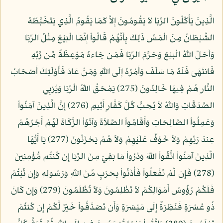
الَّذِينَ يَأْكُلُونَ الرِّبَا لاَ يَقُومُونَ إِلاَّ كَمَا يَقُومُ الَّذِي يَتَخَبَّطُهُ
الشَّيْطَانُ مِنَ الْمَسِّ ذَلِكَ بِأَنَّهُمْ قَالُواْ إِنَّمَا الْبَيْعُ مِثْلُ الرِّبَا
وَأَحَلَّ اللّهُ الْبَيْعَ وَحَرَّمَ الرِّبَا فَمَن جَاءهُ مَوْعِظَةٌ مِّن رَّبِّهِ
فَانتَهَىَ فَلَهُ مَا سَلَفَ وَأَمْرُهُ إِلَى اللّهِ وَمَنْ عَادَ فَأُوْلَئِكَ أَصْحَابُ
النَّارِ هُمْ فِيهَا خَالِدُونَ (275) يَمْحَقُ اللّهُ الْرِّبَا وَيُرْبِي
الصَّدَقَاتِ وَاللّهُ لاَ يُحِبُّ كُلَّ كَفَّارٍ أَثِيمٍ (276) إِنَّ الَّذِينَ آمَنُواْ
وَعَمِلُواْ الصَّالِحَاتِ وَأَقَامُواْ الصَّلاَةَ وَآتَوُاْ الزَّكَاةَ لَهُمْ أَجْرُهُمْ
عِندَ رَبِّهِمْ وَلاَ خَوْفٌ عَلَيْهِمْ وَلاَ هُمْ يَحْزَنُونَ (277) يَا أَيُّهَا
الَّذِينَ آمَنُواْ اتَّقُواْ اللّهَ وَذَرُواْ مَا بَقِيَ مِنَ الرِّبَا إِن كُنتُم مُّؤْمِنِينَ
(278) فَإِن لَّمْ تَفْعَلُواْ فَأْذَنُواْ بِحَرْبٍ مِّنَ اللّهِ وَرَسُولِهِ وَإِن تُبْتُمْ
فَلَكُمْ رُؤُوسُ أَمْوَالِكُمْ لاَ تَظْلِمُونَ وَلاَ تُظْلَمُونَ (279) وَإِن كَانَ
ذُو عُسْرَةٍ فَنَظِرَةٌ إِلَى مَيْسَرَةٍ وَأَن تَصَدَّقُواْ خَيْرٌ لَّكُمْ إِن كُنتُمْ