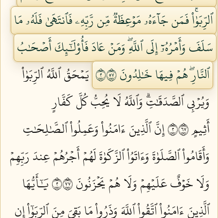
ٱلرِّبَوٰاْۚ فَمَن جَآءَهُۥ مَوۡعِظَةٞ مِّن رَّبِّهِۦ فَٱنتَهَىٰ فَلَهُۥ مَا
سَلَفَ وَأَمۡرُهُۥٓ إِلَى ٱللَّهِۖ وَمَنۡ عَادَ فَأُوْلَٰٓئِكَ أَصۡحَٰبُ
ٱلنَّارِۖ هُمۡ فِيهَا خَٰلِدُونَ ٢٧٥
يَمۡحَقُ ٱللَّهُ ٱلرِّبَوٰاْ
وَيُرۡبِي ٱلصَّدَقَٰتِۗ وَٱللَّهُ لَا يُحِبُّ كُلَّ كَفَّارٍ
أَثِيمٍ ٢٧٦
إِنَّ ٱلَّذِينَ ءَامَنُواْ وَعَمِلُواْ ٱلصَّٰلِحَٰتِ
وَأَقَامُواْ ٱلصَّلَوٰةَ وَءَاتَوُاْ ٱلزَّكَوٰةَ لَهُمۡ أَجۡرُهُمۡ عِندَ رَبِّهِمۡ
وَلَا خَوۡفٌ عَلَيۡهِمۡ وَلَا هُمۡ يَحۡزَنُونَ ٢٧٧
يَٰٓأَيُّهَا
ٱلَّذِينَ ءَامَنُواْ ٱتَّقُواْ ٱللَّهَ وَذَرُواْ مَا بَقِيَ مِنَ ٱلرِّبَوٰٓاْ إِن