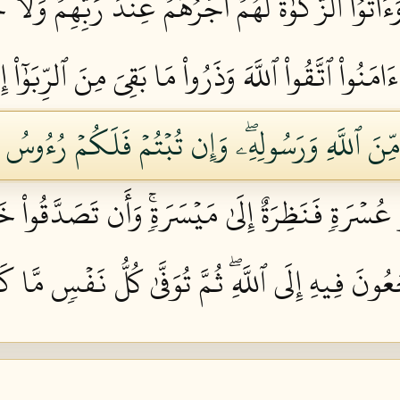
ءَاتَوُاْ ٱلزَّكَوٰةَ لَهُمۡ أَجۡرُهُمۡ عِندَ رَبِّهِمۡ وَلَ
ءَامَنُواْ ٱتَّقُواْ ٱللَّهَ وَذَرُواْ مَا بَقِيَ مِنَ ٱلرِّبَوٰٓاْ
بٖ مِّنَ ٱللَّهِ وَرَسُولِهِۦۖ وَإِن تُبۡتُمۡ فَلَكُمۡ رُءُوس
ُسۡرَةٖ فَنَظِرَةٌ إِلَىٰ مَيۡسَرَةٖۚ وَأَن تَصَدَّقُواْ خ
جَعُونَ فِيهِ إِلَى ٱللَّهِۖ ثُمَّ تُوَفَّىٰ كُلُّ نَفۡسٖ مَّا