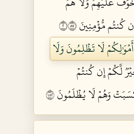
ا خَوۡفٌ عَلَيۡهِمۡ وَلَا هُمۡ
 إِن كُنتُم مُّؤۡمِنِينَ ٢٧٨
ُ أَمۡوَٰلِكُمۡ لَا تَظۡلِمُونَ وَلَا
َيۡرٞ لَّكُمۡ إِن كُنتُمۡ
 كَسَبَتۡ وَهُمۡ لَا يُظۡلَمُونَ ٢٨١