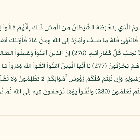
ُومُ الَّذِي يَتَخَبَّطُهُ الشَّيْطَانُ مِنَ الْمَسِّ ذَلِكَ بِأَنَّهُمْ قَالُواْ إِنَّمَا
يَمْحَقُ اللّهُ الْرِّبَا وَيُرْبِي الصَّدَقَاتِ وَاللّهُ لاَ يُحِبُّ كُلَّ كَفَّارٍ أَثِي
إِلَى مَيْسَرَةٍ وَأَن تَصَدَّقُواْ خَيْرٌ لَّكُمْ إِن كُنتُمْ تَعْلَمُونَ (280) وَاتَّقُواْ يَوْمًا تُر