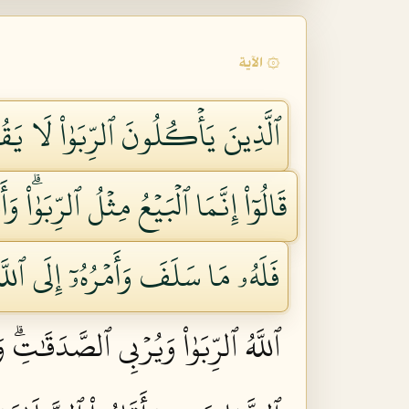
۞ الآية
ٱلَّذِينَ يَأۡكُلُونَ ٱلرِّبَوٰاْ لَا يَق
قَالُوٓاْ إِنَّمَا ٱلۡبَيۡعُ مِثۡلُ ٱلرِّبَوٰاْۗ
فَلَهُۥ مَا سَلَفَ وَأَمۡرُهُۥٓ إِلَى ٱللّ
ٱللَّهُ ٱلرِّبَوٰاْ وَيُرۡبِي ٱلصَّدَقَٰتِۗ وَ