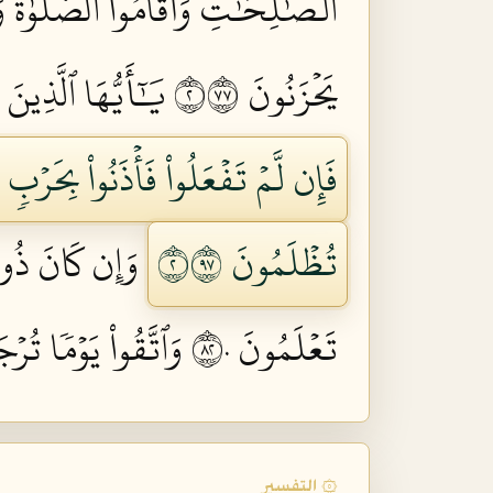
ٱلصَّٰلِحَٰتِ وَأَقَامُواْ ٱلصَّلَوٰةَ وَ
يَحۡزَنُونَ ٢٧٧
يَٰٓأَيُّهَا ٱلَّذِينَ 
فَإِن لَّمۡ تَفۡعَلُواْ فَأۡذَنُواْ بِحَرۡ
تُظۡلَمُونَ ٢٧٩
وَإِن كَانَ ذُو ع
تَعۡلَمُونَ ٢٨٠
وَٱتَّقُواْ يَوۡمٗا تُرۡ
۞ التفسير