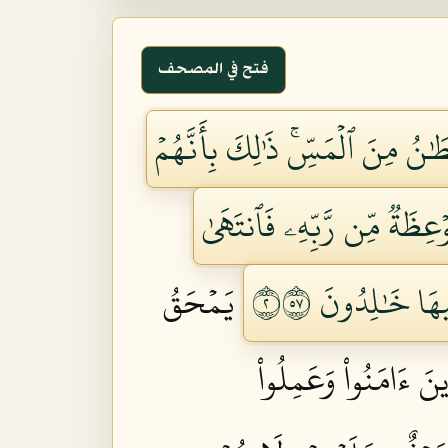
فتح في المصحف
ٰنُ مِنَ ٱلۡمَسِّۚ ذَٰلِكَ بِأَنَّهُمۡ
مَوۡعِظَةٞ مِّن رَّبِّهِۦ فَٱنتَهَىٰ
هَا خَٰلِدُونَ ٢٧٥
يَمۡحَقُ
ِينَ ءَامَنُواْ وَعَمِلُواْ