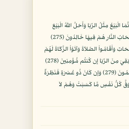
 الْبَيْعُ مِثْلُ الرِّبَا وَأَحَلَّ اللّهُ الْبَيْعَ
وَحَرَّمَ الرِّبَا فَمَن جَاءهُ مَوْعِظَةٌ مِّن رَّبِّهِ فَانتَهَىَ فَلَهُ مَا سَلَفَ وَأَمْرُهُ إِلَى اللّهِ وَمَنْ عَادَ فَأُوْلَئِكَ أَصْحَابُ النَّارِ هُمْ فِيهَا خَالِدُونَ (275)
مٍ (276) إِنَّ الَّذِينَ آمَنُواْ وَعَمِلُواْ الصَّالِحَاتِ وَأَقَامُواْ الصَّلاَةَ وَآتَوُاْ الزَّكَاةَ لَهُمْ
أَجْرُهُمْ عِندَ رَبِّهِمْ وَلاَ خَوْفٌ عَلَيْهِمْ وَلاَ هُمْ يَحْزَنُونَ (277) يَا أَيُّهَا الَّذِينَ آمَنُواْ اتَّقُواْ اللّهَ وَذَرُواْ مَا بَقِيَ مِنَ الرِّبَا إِن كُنتُم مُّؤْمِنِينَ (278)
فَإِن لَّمْ تَفْعَلُواْ فَأْذَنُواْ بِحَرْبٍ مِّنَ اللّهِ وَرَسُولِهِ وَإِن تُبْتُمْ فَلَكُمْ رُؤُوسُ أَمْوَالِكُمْ لاَ تَظْلِمُونَ وَلاَ تُظْلَمُونَ (279) وَإِن كَانَ ذُو عُسْرَةٍ فَنَظِرَةٌ
ْجَعُونَ فِيهِ إِلَى اللّهِ ثُمَّ تُوَفَّى كُلُّ نَفْسٍ مَّا كَسَبَتْ وَهُمْ لاَ