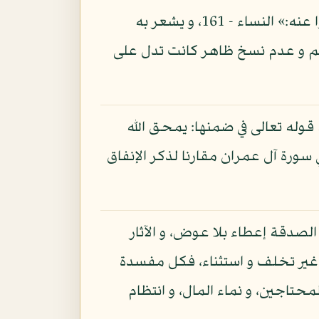
على أن حرمة الربا في مذهب اليهود على ما يذكره الله تعالى في قوله: «و أخذهم الربا و قد نهوا عنه:» النساء - 161، و يشعر به
 آل عمران - 75، مع تصديق القرآن لكتابهم و عدم نسخ ظاهر كانت تدل على
يه قوله تعالى في ضمنها: يمحق الله
ي سورة آل عمران مقارنا لذكر الإنفاق
 الصدقة إعطاء بلا عوض، و الآثار
من غير تخلف و استثناء، فكل مفسدة
حتاجين، و نماء المال، و انتظام