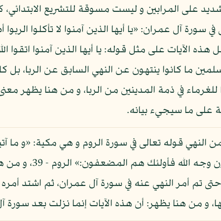
شديد على المرابين و ليست مسوقة للتشريع الابتدائي، ك
ي سورة آل عمران: «يا أيها الذين آمنوا لا تأكلوا الربوا
ران - 130، نعم تشتمل هذه الآيات على مثل قوله: يا أيها الذين آمنوا ات
لمين ما كانوا ينتهون عن النهي السابق عن الربا، بل كان
للغرماء في ذمة المدينين من الربا، و من هنا يظهر م
ية على ما سيجيء بيانه.
النهي قوله تعالى في سورة الروم و هي مكية: «و ما آتيتم
يربوا عند الله و ما آتي
ى تم أمر النهي عنه في سورة آل عمران، ثم اشتد أمره في
، و من هنا يظهر: أن هذه الآيات إنما نزلت بعد سورة آ