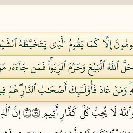
ُومُونَ إِلَّا كَمَا يَقُومُ ٱلَّذِي يَتَخَبَّطُهُ ٱلشَّيۡطَ
 وَأَحَلَّ ٱللَّهُ ٱلۡبَيۡعَ وَحَرَّمَ ٱلرِّبَوٰاْۚ فَمَن جَآءَهُۥ 
َهِۖ وَمَنۡ عَادَ فَأُوْلَٰٓئِكَ أَصۡحَٰبُ ٱلنَّارِۖ هُمۡ فِي
ٱللَّهُ لَا يُحِبُّ كُلَّ كَفَّارٍ أَثِيمٍ ٢٧٦
إِنَّ ٱلَّذ