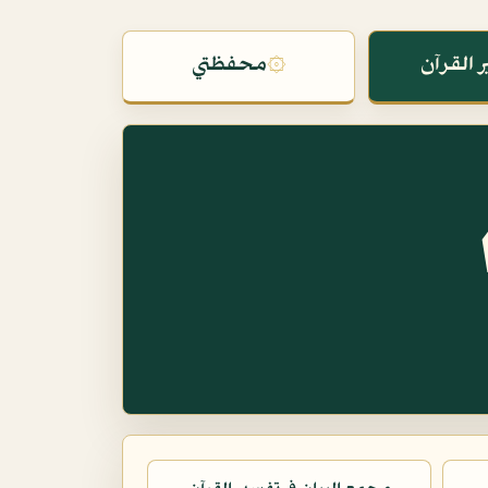
 القرآن
۞
محفظتي