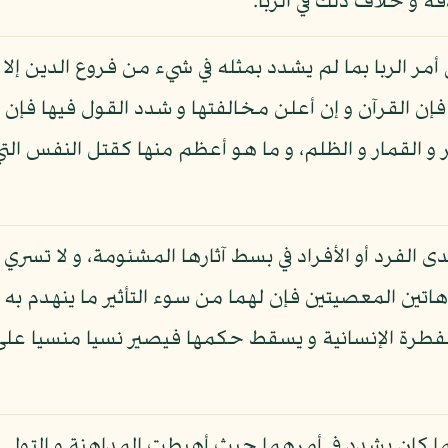
قة و خلاف ذلك في الربا.
 أمر الربا بما لم يشدد بمثله في شيء من فروع الدين إلا 
ر فإن القرآن و إن أعلن مخالفتها و شدد القول فيها فإن
 و القمار و الظلم، و ما هو أعظم منها كقتل النفس الت
دى الفرد أو الأفراد في بسط آثارها المشئومة، و لا تسري
اتين المعصيتين فإن لهما من سوء التأثير ما ينهدم به ب
الفطرة الإنسانية و يسقط حكمها فيصير نسيا منسيا على
ا كان يشدد في أمرهما حيث أهبطت المداهنة و التولي و 