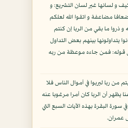
يف و لسانها غير لسان التشريع: و
 أضعافا مضاعفة و اتقوا الله لعلكم
قوا الله و ذروا ما بقي من الربا إن كنتم
وا يتداولونها بينهم بعض التداول
عنى قوله: فمن جاءه موعظة من ربه
 من ربا ليربوا في أموال الناس فلا
تم من زكاة تريدون وجه الله فأولئك هم المضعفون:» الروم - 39، و من هنا يظهر أن الربا كان أمرا مرغوبا عنه
 سورة البقرة بهذه الآيات السبع التي
ل عمران.