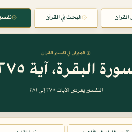
القرآن
۞
البحث في القرآن
۞
تفسير
۞ الميزان في تفسير القرآن
ورة البقرة، آية ٢٧٥
التفسير يعرض الآيات ٢٧٥ إلى ٢٨١