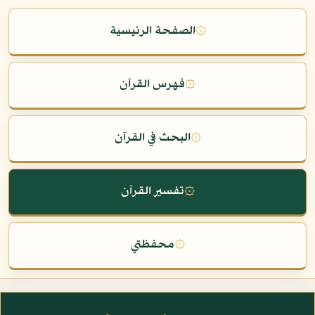
۞
الصفحة الرئيسية
۞
فهرس القرآن
۞
البحث في القرآن
۞
تفسير القرآن
۞
محفظتي