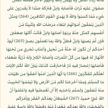
مَالَهُ رِئَاء النَّاسِ وَلاَ يُؤْمِنُ بِاللّهِ وَالْيَوْمِ الآخِرِ فَمَثَلُهُ كَمَثَلِ
صَفْوَانٍ عَلَيْهِ تُرَابٌ فَأَصَابَهُ وَابِلٌ فَتَرَكَهُ صَلْدًا لاَّ يَقْدِرُونَ عَلَى
شَيْءٍ مِّمَّا كَسَبُواْ وَاللّهُ لاَ يَهْدِي الْقَوْمَ الْكَافِرِينَ (264) وَمَثَلُ
الَّذِينَ يُنفِقُونَ أَمْوَالَهُمُ ابْتِغَاء مَرْضَاتِ اللّهِ وَتَثْبِيتًا مِّنْ
أَنفُسِهِمْ كَمَثَلِ جَنَّةٍ بِرَبْوَةٍ أَصَابَهَا وَابِلٌ فَآتَتْ أُكُلَهَا ضِعْفَيْنِ
فَإِن لَّمْ يُصِبْهَا وَابِلٌ فَطَلٌّ وَاللّهُ بِمَا تَعْمَلُونَ بَصِيرٌ (265) أَيَوَدُّ
أَحَدُكُمْ أَن تَكُونَ لَهُ جَنَّةٌ مِّن نَّخِيلٍ وَأَعْنَابٍ تَجْرِي مِن تَحْتِهَا
الأَنْهَارُ لَهُ فِيهَا مِن كُلِّ الثَّمَرَاتِ وَأَصَابَهُ الْكِبَرُ وَلَهُ ذُرِّيَّةٌ ضُعَفَاء
فَأَصَابَهَا إِعْصَارٌ فِيهِ نَارٌ فَاحْتَرَقَتْ كَذَلِكَ يُبَيِّنُ اللّهُ لَكُمُ الآيَاتِ
لَعَلَّكُمْ تَتَفَكَّرُونَ (266) يَا أَيُّهَا الَّذِينَ آمَنُواْ أَنفِقُواْ مِن طَيِّبَاتِ
مَا كَسَبْتُمْ وَمِمَّا أَخْرَجْنَا لَكُم مِّنَ الأَرْضِ وَلاَ تَيَمَّمُواْ الْخَبِيثَ
مِنْهُ تُنفِقُونَ وَلَسْتُم بِآخِذِيهِ إِلاَّ أَن تُغْمِضُواْ فِيهِ وَاعْلَمُواْ أَنَّ
اللّهَ غَنِيٌّ حَمِيدٌ (267) الشَّيْطَانُ يَعِدُكُمُ الْفَقْرَ وَيَأْمُرُكُم
بِالْفَحْشَاء وَاللّهُ يَعِدُكُم مَّغْفِرَةً مِّنْهُ وَفَضْلاً وَاللّهُ وَاسِعٌ عَلِيمٌ