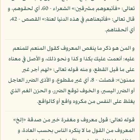
تعالى: «فأتبعوهم مشرقين:» الشعراء - 60، أي لحقوهم، و
قال تعالى: «فأتبعناهم في هذه الدنيا لعنة:» القصص - 42،
أي ألحقناهم.
و المن هو ذكر ما ينغص المعروف كقول المنعم للمنعم
عليه: أنعمت عليك بكذا و كذا و نحو ذلك، و الأصل في معناه
على ما قيل القطع، و منه قوله تعالى: «لهم أجر غير
ممنون»: فصلت - 8، أي غير مقطوع، و الأذى الضرر العاجل
أو الضرر اليسير، و الخوف توقع الضرر، و الحزن الغم الذي
يغلظ على النفس من مكروه واقع أو كالواقع.
قوله تعالى: قول معروف و مغفرة خير من صدقة «إلخ»
المعروف من القول ما لا ينكره الناس بحسب العادة، و