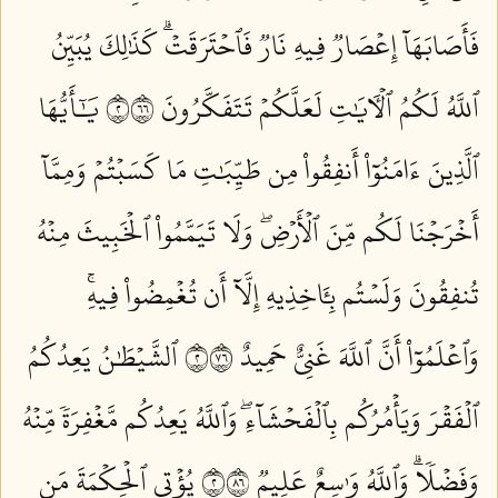
فَأَصَابَهَآ إِعۡصَارٞ فِيهِ نَارٞ فَٱحۡتَرَقَتۡۗ كَذَٰلِكَ يُبَيِّنُ
ٱللَّهُ لَكُمُ ٱلۡأٓيَٰتِ لَعَلَّكُمۡ تَتَفَكَّرُونَ ٢٦٦
يَٰٓأَيُّهَا
ٱلَّذِينَ ءَامَنُوٓاْ أَنفِقُواْ مِن طَيِّبَٰتِ مَا كَسَبۡتُمۡ وَمِمَّآ
أَخۡرَجۡنَا لَكُم مِّنَ ٱلۡأَرۡضِۖ وَلَا تَيَمَّمُواْ ٱلۡخَبِيثَ مِنۡهُ
تُنفِقُونَ وَلَسۡتُم بِـَٔاخِذِيهِ إِلَّآ أَن تُغۡمِضُواْ فِيهِۚ
وَٱعۡلَمُوٓاْ أَنَّ ٱللَّهَ غَنِيٌّ حَمِيدٌ ٢٦٧
ٱلشَّيۡطَٰنُ يَعِدُكُمُ
ٱلۡفَقۡرَ وَيَأۡمُرُكُم بِٱلۡفَحۡشَآءِۖ وَٱللَّهُ يَعِدُكُم مَّغۡفِرَةٗ مِّنۡهُ
وَفَضۡلٗاۗ وَٱللَّهُ وَٰسِعٌ عَلِيمٞ ٢٦٨
يُؤۡتِي ٱلۡحِكۡمَةَ مَن