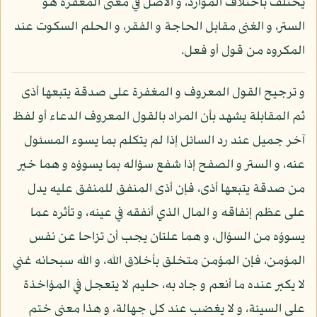
يختلف باختلاف الموارد، و الأصل في معنى المغفرة هو
الستر، و الغنى مقابل الحاجة و الفقر، و الحلم السكوت عند
المكروه من قول أو فعل.
و ترجيح القول المعروف و المغفرة على صدقة يتبعها أذى
ثم المقابلة يشهد بأن المراد بالقول المعروف الدعاء أو لفظ
آخر جميل عند رد السائل إذا لم يتكلم بما يسوء المسئول
عنه، و الستر و الصفح إذا شفع سؤاله بما يسوؤه و هما خير
من صدقة يتبعها أذى، فإن أذى المنفق للمنفق عليه يدل
على عظم إنفاقه و المال الذي أنفقه في عينه، و تأثره عما
يسوؤه من السؤال، و هما علتان يجب أن تزاحا عن نفس
المؤمن، فإن المؤمن متخلق بأخلاق الله، و الله سبحانه غني
لا يكبر عنده ما أنعم و جاد به، حليم لا يتعجل في المؤاخذة
على السيئة، و لا يغضب عند كل جهالة، و هذا معنى ختم