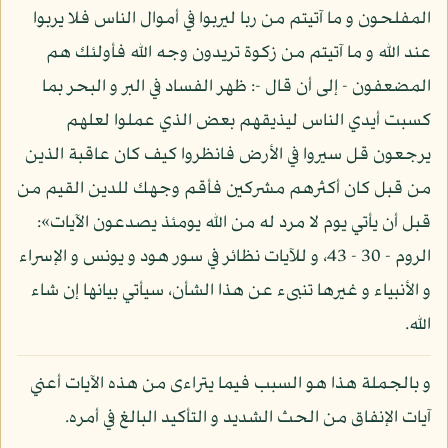
المفلحون و ما آتيتم من ربا ليربوا في أموال الناس فلا يربوا
عند الله و ما آتيتم من زكوة تريدون وجه الله فأولئك هم
المضعفون - إلى أن قال -: ظهر الفساد في البر و البحر بما
كسبت أيدي الناس ليذيقهم بعض الذي عملوا لعلهم
يرجعون قل سيروا في الأرض فانظروا كيف كان عاقبة الذين
من قبل كان أكثرهم مشركين فأقم وجهك للدين القيم من
قبل أن يأتي يوم لا مرد له من الله يومئذ يصدعون الآيات»:
الروم - 30 - 43، و للآيات نظائر في سور هود و يونس و الإسراء
و الأنبياء و غيرها تنبىء عن هذا الشأن، سيأتي بيانها إن شاء
الله.
و بالجملة هذا هو السبب فيما يتراءى من هذه الآيات أعني
آيات الإنفاق من الحث الشديد و التأكيد البالغ في أمره.