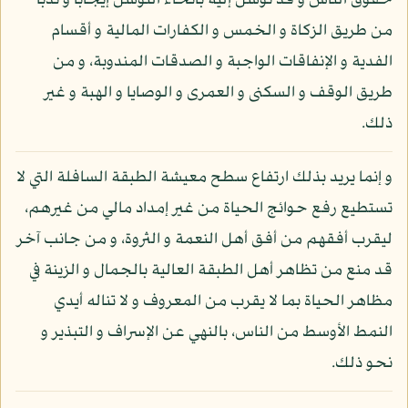
حقوق الناس و قد توسل إليه بأنحاء التوسل إيجابا و ندبا
من طريق الزكاة و الخمس و الكفارات المالية و أقسام
الفدية و الإنفاقات الواجبة و الصدقات المندوبة، و من
طريق الوقف و السكنى و العمرى و الوصايا و الهبة و غير
ذلك.
و إنما يريد بذلك ارتفاع سطح معيشة الطبقة السافلة التي لا
تستطيع رفع حوائج الحياة من غير إمداد مالي من غيرهم،
ليقرب أفقهم من أفق أهل النعمة و الثروة، و من جانب آخر
قد منع من تظاهر أهل الطبقة العالية بالجمال و الزينة في
مظاهر الحياة بما لا يقرب من المعروف و لا تناله أيدي
النمط الأوسط من الناس، بالنهي عن الإسراف و التبذير و
نحو ذلك.