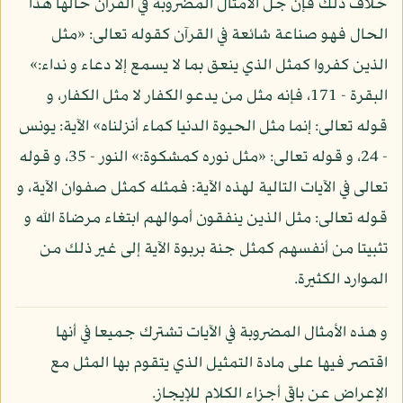
خلاف ذلك فإن جل الأمثال المضروبة في القرآن حالها هذا
الحال فهو صناعة شائعة في القرآن كقوله تعالى: «مثل
الذين كفروا كمثل الذي ينعق بما لا يسمع إلا دعاء و نداء:»
البقرة - 171، فإنه مثل من يدعو الكفار لا مثل الكفار، و
قوله تعالى: إنما مثل الحيوة الدنيا كماء أنزلناه» الآية: يونس
- 24، و قوله تعالى: «مثل نوره كمشكوة:» النور - 35، و قوله
تعالى في الآيات التالية لهذه الآية: فمثله كمثل صفوان الآية، و
قوله تعالى: مثل الذين ينفقون أموالهم ابتغاء مرضاة الله و
تثبيتا من أنفسهم كمثل جنة بربوة الآية إلى غير ذلك من
الموارد الكثيرة.
و هذه الأمثال المضروبة في الآيات تشترك جميعا في أنها
اقتصر فيها على مادة التمثيل الذي يتقوم بها المثل مع
الإعراض عن باقي أجزاء الكلام للإيجاز.