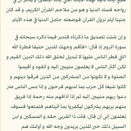
سبع آيات تالية لهذه الآيات أعني آيات الإنفاق، و يذكر أن في
رواجه فساد الدنيا و هو من ملاحم القرآن الكريم، و قد كان
جنينا أيام نزول القرآن فوضعته حامل الدنيا في هذه الأيام.
و إن شئت تصديق ما ذكرناه فتدبر فيما ذكره سبحانه في
سورة الروم إذ قال: «فأقم وجهك للدين حنيفا فطرة الله
التي فطر الناس عليها لا تبديل لخلق الله ذلك الدين القيم و
لكن أكثر الناس لا يعلمون منيبين إليه و اتقوه و أقيموا
الصلوة و لا تكونوا من المشركين من الذين فرقوا دينهم و
كانوا شيعا كل حزب بما لديهم فرحون و إذا مس الناس ضر
دعوا ربهم منيبين إليه ثم إذا أذاقهم منه رحمة إذا فريق
منهم بربهم يشركون ليكفروا بما آتيناهم فتمتعوا فسوف
تعلمون إلى أن قال: فأت ذا القربى حقه و المسكين و ابن
السبيل ذلك خير للذين يريدون وجه الله و أولئك هم