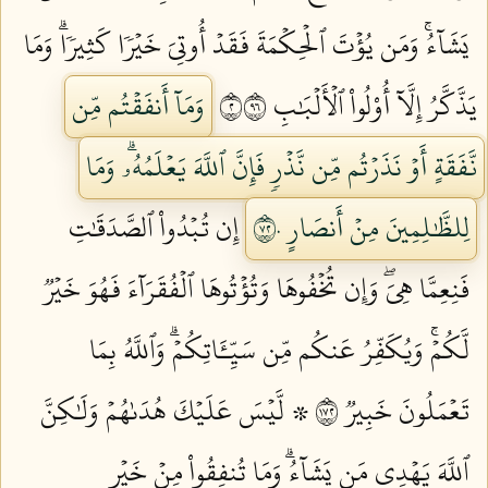
يَشَآءُۚ وَمَن يُؤۡتَ ٱلۡحِكۡمَةَ فَقَدۡ أُوتِيَ خَيۡرٗا كَثِيرٗاۗ وَمَا
يَذَّكَّرُ إِلَّآ أُوْلُواْ ٱلۡأَلۡبَٰبِ ٢٦٩
وَمَآ أَنفَقۡتُم مِّن
نَّفَقَةٍ أَوۡ نَذَرۡتُم مِّن نَّذۡرٖ فَإِنَّ ٱللَّهَ يَعۡلَمُهُۥۗ وَمَا
لِلظَّٰلِمِينَ مِنۡ أَنصَارٍ ٢٧٠
إِن تُبۡدُواْ ٱلصَّدَقَٰتِ
فَنِعِمَّا هِيَۖ وَإِن تُخۡفُوهَا وَتُؤۡتُوهَا ٱلۡفُقَرَآءَ فَهُوَ خَيۡرٞ
لَّكُمۡۚ وَيُكَفِّرُ عَنكُم مِّن سَيِّـَٔاتِكُمۡۗ وَٱللَّهُ بِمَا
تَعۡمَلُونَ خَبِيرٞ ٢٧١
۞ لَّيۡسَ عَلَيۡكَ هُدَىٰهُمۡ وَلَٰكِنَّ
ٱللَّهَ يَهۡدِي مَن يَشَآءُۗ وَمَا تُنفِقُواْ مِنۡ خَيۡرٖ