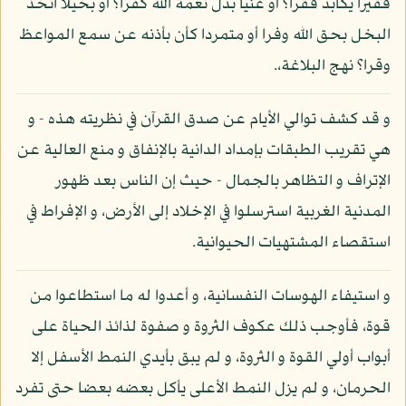
فقيرا يكابد فقرا؟ أو غنيا بدل نعمة الله كفرا؟ أو بخيلا اتخذ
البخل بحق الله وفرا أو متمردا كأن بأذنه عن سمع المواعظ
وقرا؟ نهج البلاغة،.
و قد كشف توالي الأيام عن صدق القرآن في نظريته هذه - و
هي تقريب الطبقات بإمداد الدانية بالإنفاق و منع العالية عن
الإتراف و التظاهر بالجمال - حيث إن الناس بعد ظهور
المدنية الغربية استرسلوا في الإخلاد إلى الأرض، و الإفراط في
استقصاء المشتهيات الحيوانية.
و استيفاء الهوسات النفسانية، و أعدوا له ما استطاعوا من
قوة، فأوجب ذلك عكوف الثروة و صفوة لذائذ الحياة على
أبواب أولي القوة و الثروة، و لم يبق بأيدي النمط الأسفل إلا
الحرمان، و لم يزل النمط الأعلى يأكل بعضه بعضا حتى تفرد