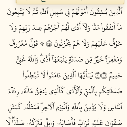
ٱلَّذِينَ يُنفِقُونَ أَمۡوَٰلَهُمۡ فِي سَبِيلِ ٱللَّهِ ثُمَّ لَا يُتۡبِعُونَ
مَآ أَنفَقُواْ مَنّٗا وَلَآ أَذٗى لَّهُمۡ أَجۡرُهُمۡ عِندَ رَبِّهِمۡ وَلَا
خَوۡفٌ عَلَيۡهِمۡ وَلَا هُمۡ يَحۡزَنُونَ ٢٦٢
۞ قَوۡلٞ مَّعۡرُوفٞ
وَمَغۡفِرَةٌ خَيۡرٞ مِّن صَدَقَةٖ يَتۡبَعُهَآ أَذٗىۗ وَٱللَّهُ غَنِيٌّ
حَلِيمٞ ٢٦٣
يَٰٓأَيُّهَا ٱلَّذِينَ ءَامَنُواْ لَا تُبۡطِلُواْ
صَدَقَٰتِكُم بِٱلۡمَنِّ وَٱلۡأَذَىٰ كَٱلَّذِي يُنفِقُ مَالَهُۥ رِئَآءَ
ٱلنَّاسِ وَلَا يُؤۡمِنُ بِٱللَّهِ وَٱلۡيَوۡمِ ٱلۡأٓخِرِۖ فَمَثَلُهُۥ كَمَثَلِ
صَفۡوَانٍ عَلَيۡهِ تُرَابٞ فَأَصَابَهُۥ وَابِلٞ فَتَرَكَهُۥ صَلۡدٗاۖ لَّا