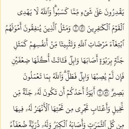
يَقۡدِرُونَ عَلَىٰ شَيۡءٖ مِّمَّا كَسَبُواْۗ وَٱللَّهُ لَا يَهۡدِي
ٱلۡقَوۡمَ ٱلۡكَٰفِرِينَ ٢٦٤
وَمَثَلُ ٱلَّذِينَ يُنفِقُونَ أَمۡوَٰلَهُمُ
ٱبۡتِغَآءَ مَرۡضَاتِ ٱللَّهِ وَتَثۡبِيتٗا مِّنۡ أَنفُسِهِمۡ كَمَثَلِ
جَنَّةِۭ بِرَبۡوَةٍ أَصَابَهَا وَابِلٞ فَـَٔاتَتۡ أُكُلَهَا ضِعۡفَيۡنِ
فَإِن لَّمۡ يُصِبۡهَا وَابِلٞ فَطَلّٞۗ وَٱللَّهُ بِمَا تَعۡمَلُونَ
بَصِيرٌ ٢٦٥
أَيَوَدُّ أَحَدُكُمۡ أَن تَكُونَ لَهُۥ جَنَّةٞ مِّن
نَّخِيلٖ وَأَعۡنَابٖ تَجۡرِي مِن تَحۡتِهَا ٱلۡأَنۡهَٰرُ لَهُۥ فِيهَا
مِن كُلِّ ٱلثَّمَرَٰتِ وَأَصَابَهُ ٱلۡكِبَرُ وَلَهُۥ ذُرِّيَّةٞ ضُعَفَآءُ