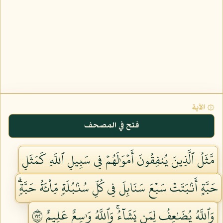
۞ الآية
فتح في المصحف
مَّثَلُ ٱلَّذِينَ يُنفِقُونَ أَمۡوَٰلَهُمۡ فِي سَبِيلِ ٱللَّهِ كَمَثَلِ
حَبَّةٍ أَنۢبَتَتۡ سَبۡعَ سَنَابِلَ فِي كُلِّ سُنۢبُلَةٖ مِّاْئَةُ حَبَّةٖۗ
وَٱللَّهُ يُضَٰعِفُ لِمَن يَشَآءُۚ وَٱللَّهُ وَٰسِعٌ عَلِيمٌ ٢٦١