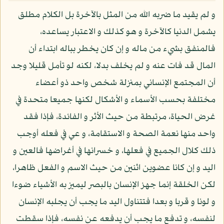
و لم يقيد ما ضربه الله من المثل بالآخرة بل الكلام مطلق
يشمل الدنيا كالآخرة و هو كذلك و الاعتبار يساعده،
فالمنفق بشيء من ماله و إن كان يخطر بباله ابتداء أن
المال قد فات عنه و لم يخلف بدلا، لكنه لو تأمل قليلا وجد
أن المجتمع الإنساني بمنزلة شخص واحد ذو أعضاء
مختلفة بحسب الأسماء و الأشكال لكنها جميعا متحدة في
غرض الحياة، مرتبطة من حيث الأثر و الفائدة، فإذا فقد
واحد منها نعمة الصحة و الاستقامة، و عي في فعله أوجب
ذلك كلال الجميع في فعلها، و خسرانها في أغراضها فالعين و
اليد و إن كانا عضوين اثنين من حيث الاسم و الفعل ظاهرا،
لكن الخلقة إنما جهز الإنسان بالبصر ليميز به الأشياء ضوءا
و لونا و قربا و بعدا فتتناول اليد ما يجب أن يجلبه الإنسان
لنفسه، و تدفع ما يجب أن يدفعه عن نفسه، فإذا سقطت