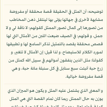
توضيحه: أن المثل في الحقيقة قصة محققة أو مفروضة
مشابهة لأخرى في جهاتها يؤتى بها لينتقل ذهن المخاطب
من تصورها إلى كمال تصور الممثل كقولهم: لا ناقة لي و لا
جمل، و قولهم: في الصيف ضيعت اللبن من الأمثال التي لها
قصص محققة يقصد بالتمثيل تذكر السامع لها و تطبيقها
لمورد الكلام للاستيضاح، و لذا قيل: إن الأمثال لا تتغير، و
كقولنا: مثل الذين ينفقون أموالهم في سبيل الله كمثل من
زرع حبة أنبتت سبع سنابل في كل سنبلة مائة حبة، و هي
قصة مفروضة خيالية.
و المعنى الذي يشتمل عليه المثل و يكون هو الميزان الذي
يوزن به حال الممثل ربما كان تمام القصة التي هي المثل