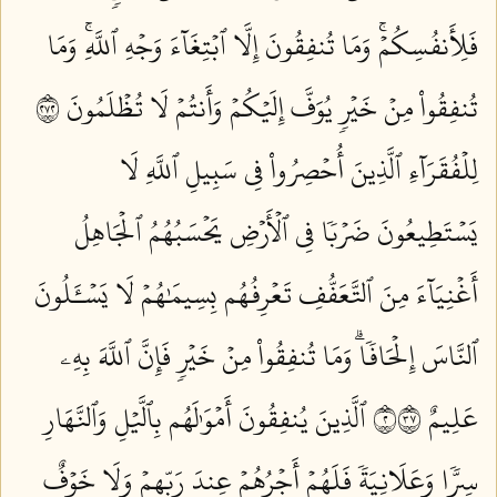
فَلِأَنفُسِكُمۡۚ وَمَا تُنفِقُونَ إِلَّا ٱبۡتِغَآءَ وَجۡهِ ٱللَّهِۚ وَمَا
تُنفِقُواْ مِنۡ خَيۡرٖ يُوَفَّ إِلَيۡكُمۡ وَأَنتُمۡ لَا تُظۡلَمُونَ ٢٧٢
لِلۡفُقَرَآءِ ٱلَّذِينَ أُحۡصِرُواْ فِي سَبِيلِ ٱللَّهِ لَا
يَسۡتَطِيعُونَ ضَرۡبٗا فِي ٱلۡأَرۡضِ يَحۡسَبُهُمُ ٱلۡجَاهِلُ
أَغۡنِيَآءَ مِنَ ٱلتَّعَفُّفِ تَعۡرِفُهُم بِسِيمَٰهُمۡ لَا يَسۡـَٔلُونَ
ٱلنَّاسَ إِلۡحَافٗاۗ وَمَا تُنفِقُواْ مِنۡ خَيۡرٖ فَإِنَّ ٱللَّهَ بِهِۦ
عَلِيمٌ ٢٧٣
ٱلَّذِينَ يُنفِقُونَ أَمۡوَٰلَهُم بِٱلَّيۡلِ وَٱلنَّهَارِ
سِرّٗا وَعَلَانِيَةٗ فَلَهُمۡ أَجۡرُهُمۡ عِندَ رَبِّهِمۡ وَلَا خَوۡفٌ