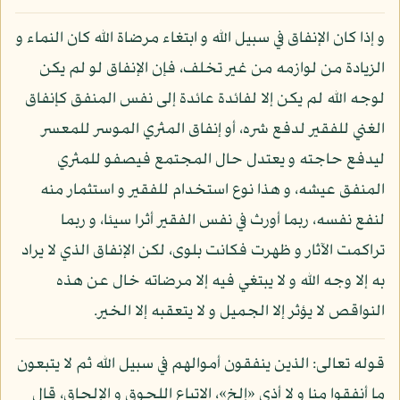
و إذا كان الإنفاق في سبيل الله و ابتغاء مرضاة الله كان النماء و
الزيادة من لوازمه من غير تخلف، فإن الإنفاق لو لم يكن
لوجه الله لم يكن إلا لفائدة عائدة إلى نفس المنفق كإنفاق
الغني للفقير لدفع شره، أو إنفاق المثري الموسر للمعسر
ليدفع حاجته و يعتدل حال المجتمع فيصفو للمثري
المنفق عيشه، و هذا نوع استخدام للفقير و استثمار منه
لنفع نفسه، ربما أورث في نفس الفقير أثرا سيئا، و ربما
تراكمت الآثار و ظهرت فكانت بلوى، لكن الإنفاق الذي لا يراد
به إلا وجه الله و لا يبتغي فيه إلا مرضاته خال عن هذه
النواقص لا يؤثر إلا الجميل و لا يتعقبه إلا الخير.
قوله تعالى: الذين ينفقون أموالهم في سبيل الله ثم لا يتبعون
ما أنفقوا منا و لا أذى «إلخ»، الاتباع اللحوق و الإلحاق، قال