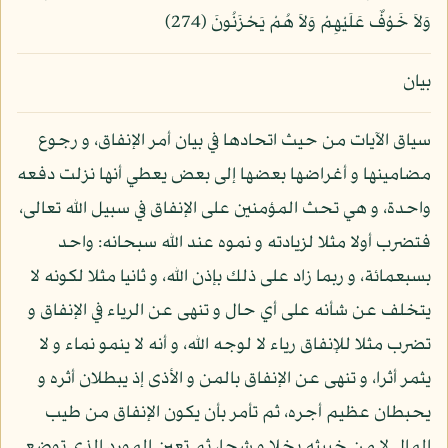
وَلاَ خَوْفٌ عَلَيْهِمْ وَلاَ هُمْ يَحْزَنُونَ (274)
بيان
سياق الآيات من حيث اتحادها في بيان أمر الإنفاق، و رجوع
مضامينها و أغراضها بعضها إلى بعض يعطي أنها نزلت دفعه
واحدة، و هي تحث المؤمنين على الإنفاق في سبيل الله تعالى،
فتضرب أولا مثلا لزيادته و نموه عند الله سبحانه: واحد
بسبعمائة، و ربما زاد على ذلك بإذن الله، و ثانيا مثلا لكونه لا
يتخلف عن شأنه على أي حال و تنهى عن الرياء في الإنفاق و
تضرب مثلا للإنفاق رياء لا لوجه الله، و أنه لا ينمو نماء و لا
يثمر أثرا، و تنهى عن الإنفاق بالمن و الأذى إذ يبطلان أثره و
يحبطان عظيم أجره، ثم تأمر بأن يكون الإنفاق من طيب
المال لا من خبيثه بخلا و شحا، ثم تعين المورد الذي توضع