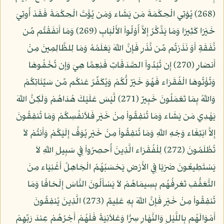
(268) يُؤتِي الْحِكْمَةَ مَن يَشَاء وَمَن يُؤْتَ الْحِكْمَةَ فَقَدْ أُوتِيَ
خَيْرًا كَثِيرًا وَمَا يَذَّكَّرُ إِلاَّ أُوْلُواْ الأَلْبَابِ (269) وَمَا أَنفَقْتُم مِّن
نَّفَقَةٍ أَوْ نَذَرْتُم مِّن نَّذْرٍ فَإِنَّ اللّهَ يَعْلَمُهُ وَمَا لِلظَّالِمِينَ مِنْ
أَنصَارٍ (270) إِن تُبْدُواْ الصَّدَقَاتِ فَنِعِمَّا هِيَ وَإِن تُخْفُوهَا
وَتُؤْتُوهَا الْفُقَرَاء فَهُوَ خَيْرٌ لُّكُمْ وَيُكَفِّرُ عَنكُم مِّن سَيِّئَاتِكُمْ
وَاللّهُ بِمَا تَعْمَلُونَ خَبِيرٌ (271) لَّيْسَ عَلَيْكَ هُدَاهُمْ وَلَكِنَّ اللّهَ
يَهْدِي مَن يَشَاء وَمَا تُنفِقُواْ مِنْ خَيْرٍ فَلأنفُسِكُمْ وَمَا تُنفِقُونَ
إِلاَّ ابْتِغَاء وَجْهِ اللّهِ وَمَا تُنفِقُواْ مِنْ خَيْرٍ يُوَفَّ إِلَيْكُمْ وَأَنتُمْ لاَ
تُظْلَمُونَ (272) لِلْفُقَرَاء الَّذِينَ أُحصِرُواْ فِي سَبِيلِ اللّهِ لاَ
يَسْتَطِيعُونَ ضَرْبًا فِي الأَرْضِ يَحْسَبُهُمُ الْجَاهِلُ أَغْنِيَاء مِنَ
التَّعَفُّفِ تَعْرِفُهُم بِسِيمَاهُمْ لاَ يَسْأَلُونَ النَّاسَ إِلْحَافًا وَمَا
تُنفِقُواْ مِنْ خَيْرٍ فَإِنَّ اللّهَ بِهِ عَلِيمٌ (273) الَّذِينَ يُنفِقُونَ
أَمْوَالَهُم بِاللَّيْلِ وَالنَّهَارِ سِرًّا وَعَلاَنِيَةً فَلَهُمْ أَجْرُهُمْ عِندَ رَبِّهِمْ