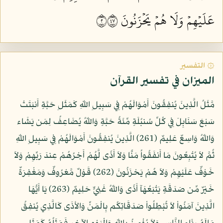
عَلَيۡهِمۡ وَلَا هُمۡ يَحۡزَنُونَ ٢٧٤
۞ التفسير
الميزان في تفسير القرآن
مَّثَلُ الَّذِينَ يُنفِقُونَ أَمْوَالَهُمْ فِي سَبِيلِ اللّهِ كَمَثَلِ حَبَّةٍ أَنبَتَتْ
سَبْعَ سَنَابِلَ فِي كُلِّ سُنبُلَةٍ مِّئَةُ حَبَّةٍ وَاللّهُ يُضَاعِفُ لِمَن يَشَاء
وَاللّهُ وَاسِعٌ عَلِيمٌ (261) الَّذِينَ يُنفِقُونَ أَمْوَالَهُمْ فِي سَبِيلِ اللّهِ
ثُمَّ لاَ يُتْبِعُونَ مَا أَنفَقُواُ مَنًّا وَلاَ أَذًى لَّهُمْ أَجْرُهُمْ عِندَ رَبِّهِمْ وَلاَ
خَوْفٌ عَلَيْهِمْ وَلاَ هُمْ يَحْزَنُونَ (262) قَوْلٌ مَّعْرُوفٌ وَمَغْفِرَةٌ
خَيْرٌ مِّن صَدَقَةٍ يَتْبَعُهَآ أَذًى وَاللّهُ غَنِيٌّ حَلِيمٌ (263) يَا أَيُّهَا
الَّذِينَ آمَنُواْ لاَ تُبْطِلُواْ صَدَقَاتِكُم بِالْمَنِّ وَالأذَى كَالَّذِي يُنفِقُ