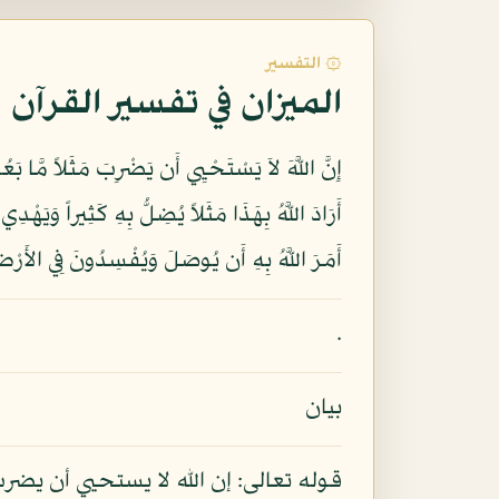
۞ التفسير
الميزان في تفسير القرآن
إِنَّ اللَّهَ لاَ يَسْتَحْيِي أَن يَضْرِبَ مَثَلاً مَّا بَع
أَمَرَ اللَّهُ بِهِ أَن يُوصَلَ وَيُفْسِدُونَ فِي الأَرْض
.
بيان
قوله تعالى: إن الله لا يستحيي أن يض