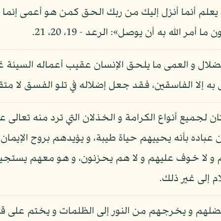
يعلم أنما أنزل إليك من ربك الحق كمن هو أعمى إنما يت
مر الله به أن يوصل»: الرعد - 19، 20، 21.
لال و العمى ما يلحق الإنسان عقيب أعماله السيئة غير
 إلا الفاسقين، فقد جعل إضلاله في تلو الفسق لا متق
ن لجميع أنواع الكرامة و الخذلان التي ترد منه تعالى عل
باده بأنه يحييهم حياة طيبة، و يؤيدهم بروح الإيمان،
 و لا خوف عليهم و لا هم يحزنون، و هو معهم يستجيب 
م إلى غير ذلك.
يضلهم و يخرجهم من النور إلى الظلمات و يختم على ق