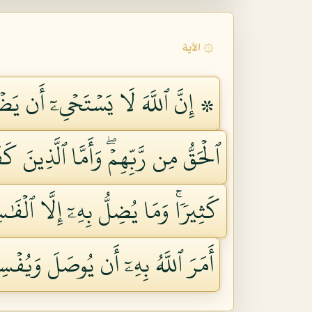
۞ الآية
۞ إِنَّ ٱللَّهَ لَا يَسۡتَحۡيِۦٓ أَن يَضۡرِ
ٱلۡحَقُّ مِن رَّبِّهِمۡۖ وَأَمَّا ٱلَّذِينَ ك
كَثِيرٗاۚ وَمَا يُضِلُّ بِهِۦٓ إِلَّا ٱلۡفَٰس
أَمَرَ ٱللَّهُ بِهِۦٓ أَن يُوصَلَ وَيُفۡس