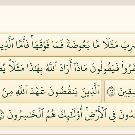
بَ مَثَلٗا مَّا بَعُوضَةٗ فَمَا فَوۡقَهَاۚ فَأَمَّا ٱلَّذِينَ
َفَرُواْ فَيَقُولُونَ مَاذَآ أَرَادَ ٱللَّهُ بِهَٰذَا مَثَلٗا
ِقِينَ ٢٦
ٱلَّذِينَ يَنقُضُونَ عَهۡدَ ٱللَّهِ مِنۢ ب
ِدُونَ فِي ٱلۡأَرۡضِۚ أُوْلَٰٓئِكَ هُمُ ٱلۡخَٰسِرُونَ ٢٧