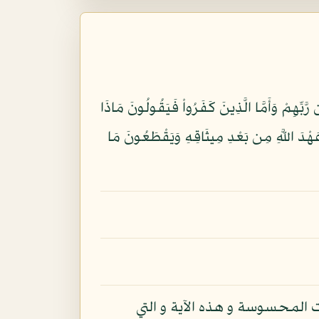
َّبِّهِمْ وَأَمَّا الَّذِينَ كَفَرُواْ فَيَقُولُونَ مَاذَا
ِهِ كَثِيراً وَمَا يُضِلُّ بِهِ إِلاَّ الْفَاسِقِينَ (26) الَّذِينَ يَنقُضُونَ عَهْدَ اللَّهِ مِن بَعْدِ مِيثَاقِهِ وَيَقْطَعُونَ مَا
 المحسوسة و هذه الآية و التي