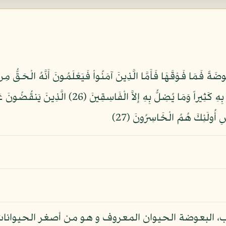
ُوضَةً فَمَا فَوْقَهَا فَأَمَّا الَّذِينَ آمَنُواْ فَيَعْلَمُونَ أَنَّهُ الْحَقُّ مِن ر
أَرَادَ اللَّهُ بِهَذَا مَثَلاً يُضِلُّ بِهِ كَثِيراً وَيَهْدِي ب
ِ أُولَئِكَ هُمُ الْخَاسِرُونَ (27)
رب، البعوضة الحيوان المعروف و هو من أصغر الحيوانات