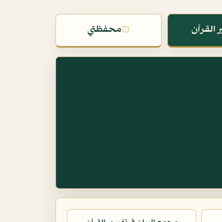
 القرآن
۞
محفظتي