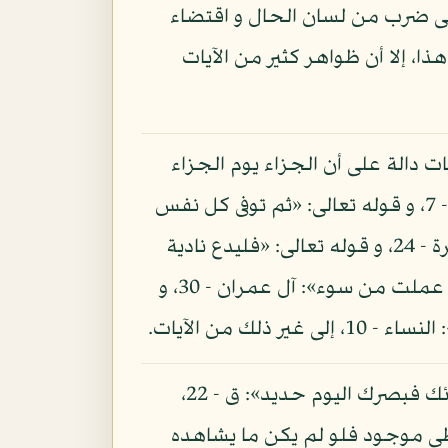
لى ضرب من لسان الحال و اقتضاء
ذا، إلا أن ظواهر كثير من الآيات
يات دالة على أن الجزاء يوم الجزاء
بنفس الأعمال و عينها كقوله تعالى: «لا تعتذروا اليوم إنما تجزون ما كنتم تعملون»: التحريم - 7، و قوله تعالى: «ثم توفى كل نفس
ما كسبت» الآية: البقرة - 281، و قوله تعالى: «فاتقوا النار التي وقودها الناس و الحجارة»: البقرة - 24، و قوله تعالى: «فليدع نادية
سندع الزبانية»: العلق - 18، و قوله تعالى: «يوم تجد كل نفس ما عملت من خير محضرا و ما عملت من سوء»: آل عمران - 30، و
و لعمري لو لم يكن في كتاب الله تعالى إلا قوله: «لقد كنت في غفلة من هذا فكشفنا عنك غطائك فبصرك اليوم حديد»: ق - 22،
غطى موجود فلو لم يكن ما يشاهده