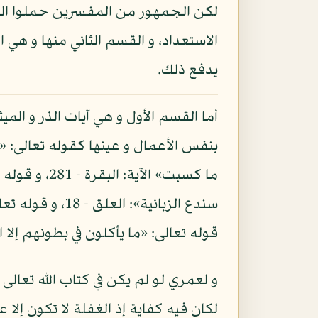
لكن الجمهور من المفسرين حملوا الق
الاستعداد، و القسم الثاني منها و هي 
يدفع ذلك.
أما القسم الأول و هي آيات الذر و المي
قوله تعالى: «ما يأكلون في بطونهم إلا النار»: البقرة - 174، و قوله: «إنما يأكلون في بطونهم نارا»: 
لكان فيه كفاية إذ الغفلة لا تكون إ