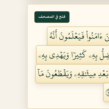
فتح في المصحف
 ءَامَنُواْ فَيَعۡلَمُونَ أَنَّهُ
ۘ يُضِلُّ بِهِۦ كَثِيرٗا وَيَهۡدِي بِهِۦ
َعۡدِ مِيثَٰقِهِۦ وَيَقۡطَعُونَ مَآ