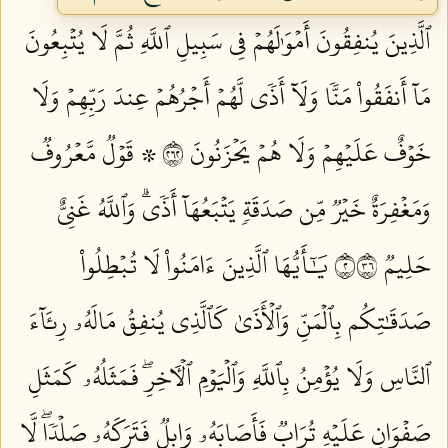
ٱلَّذِينَ يُنفِقُونَ أَمۡوَٰلَهُمۡ فِي سَبِيلِ ٱللَّهِ ثُمَّ لَا يُتۡبِعُونَ
مَآ أَنفَقُواْ مَنّٗا وَلَآ أَذٗى لَّهُمۡ أَجۡرُهُمۡ عِندَ رَبِّهِمۡ وَلَا
خَوۡفٌ عَلَيۡهِمۡ وَلَا هُمۡ يَحۡزَنُونَ ٢٦٢
۞ قَوۡلٞ مَّعۡرُوفٞ
وَمَغۡفِرَةٌ خَيۡرٞ مِّن صَدَقَةٖ يَتۡبَعُهَآ أَذٗىۗ وَٱللَّهُ غَنِيٌّ
حَلِيمٞ ٢٦٣
يَٰٓأَيُّهَا ٱلَّذِينَ ءَامَنُواْ لَا تُبۡطِلُواْ
صَدَقَٰتِكُم بِٱلۡمَنِّ وَٱلۡأَذَىٰ كَٱلَّذِي يُنفِقُ مَالَهُۥ رِئَآءَ
ٱلنَّاسِ وَلَا يُؤۡمِنُ بِٱللَّهِ وَٱلۡيَوۡمِ ٱلۡأٓخِرِۖ فَمَثَلُهُۥ كَمَثَلِ
صَفۡوَانٍ عَلَيۡهِ تُرَابٞ فَأَصَابَهُۥ وَابِلٞ فَتَرَكَهُۥ صَلۡدٗاۖ لَّا