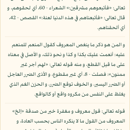
تعالى: «فأتبعوهم مشرقين:» الشعراء - 60، أي لحقوهم، و
قال تعالى: «فأتبعناهم في هذه الدنيا لعنة:» القصص - 42،
أي ألحقناهم.
و المن هو ذكر ما ينغص المعروف كقول المنعم للمنعم
عليه: أنعمت عليك بكذا و كذا و نحو ذلك، و الأصل في معناه
على ما قيل القطع، و منه قوله تعالى: «لهم أجر غير
ممنون»: فصلت - 8، أي غير مقطوع، و الأذى الضرر العاجل
أو الضرر اليسير، و الخوف توقع الضرر، و الحزن الغم الذي
يغلظ على النفس من مكروه واقع أو كالواقع.
قوله تعالى: قول معروف و مغفرة خير من صدقة «إلخ»
المعروف من القول ما لا ينكره الناس بحسب العادة، و