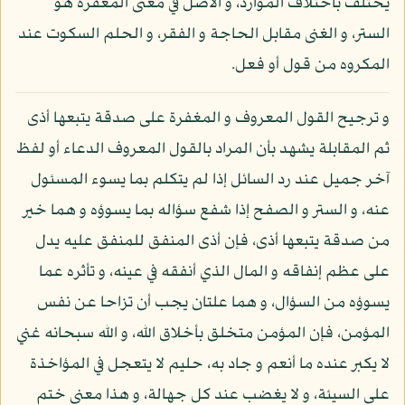
يختلف باختلاف الموارد، و الأصل في معنى المغفرة هو
الستر، و الغنى مقابل الحاجة و الفقر، و الحلم السكوت عند
المكروه من قول أو فعل.
و ترجيح القول المعروف و المغفرة على صدقة يتبعها أذى
ثم المقابلة يشهد بأن المراد بالقول المعروف الدعاء أو لفظ
آخر جميل عند رد السائل إذا لم يتكلم بما يسوء المسئول
عنه، و الستر و الصفح إذا شفع سؤاله بما يسوؤه و هما خير
من صدقة يتبعها أذى، فإن أذى المنفق للمنفق عليه يدل
على عظم إنفاقه و المال الذي أنفقه في عينه، و تأثره عما
يسوؤه من السؤال، و هما علتان يجب أن تزاحا عن نفس
المؤمن، فإن المؤمن متخلق بأخلاق الله، و الله سبحانه غني
لا يكبر عنده ما أنعم و جاد به، حليم لا يتعجل في المؤاخذة
على السيئة، و لا يغضب عند كل جهالة، و هذا معنى ختم