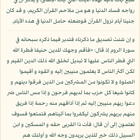
سبع آيات تالية لهذه الآيات أعني آيات الإنفاق، و يذكر أن في
رواجه فساد الدنيا و هو من ملاحم القرآن الكريم، و قد كان
جنينا أيام نزول القرآن فوضعته حامل الدنيا في هذه الأيام.
و إن شئت تصديق ما ذكرناه فتدبر فيما ذكره سبحانه في
سورة الروم إذ قال: «فأقم وجهك للدين حنيفا فطرة الله
التي فطر الناس عليها لا تبديل لخلق الله ذلك الدين القيم و
لكن أكثر الناس لا يعلمون منيبين إليه و اتقوه و أقيموا
الصلوة و لا تكونوا من المشركين من الذين فرقوا دينهم و
كانوا شيعا كل حزب بما لديهم فرحون و إذا مس الناس ضر
دعوا ربهم منيبين إليه ثم إذا أذاقهم منه رحمة إذا فريق
منهم بربهم يشركون ليكفروا بما آتيناهم فتمتعوا فسوف
تعلمون إلى أن قال: فأت ذا القربى حقه و المسكين و ابن
السبيل ذلك خير للذين يريدون وجه الله و أولئك هم