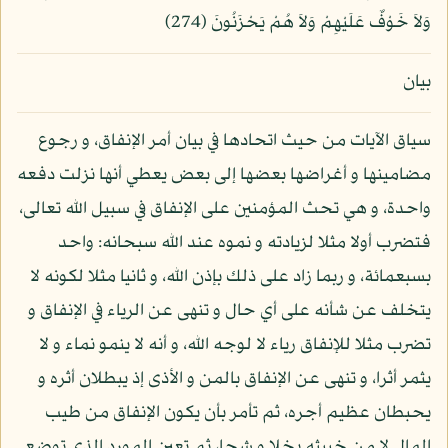
وَلاَ خَوْفٌ عَلَيْهِمْ وَلاَ هُمْ يَحْزَنُونَ (274)
بيان
سياق الآيات من حيث اتحادها في بيان أمر الإنفاق، و رجوع
مضامينها و أغراضها بعضها إلى بعض يعطي أنها نزلت دفعه
واحدة، و هي تحث المؤمنين على الإنفاق في سبيل الله تعالى،
فتضرب أولا مثلا لزيادته و نموه عند الله سبحانه: واحد
بسبعمائة، و ربما زاد على ذلك بإذن الله، و ثانيا مثلا لكونه لا
يتخلف عن شأنه على أي حال و تنهى عن الرياء في الإنفاق و
تضرب مثلا للإنفاق رياء لا لوجه الله، و أنه لا ينمو نماء و لا
يثمر أثرا، و تنهى عن الإنفاق بالمن و الأذى إذ يبطلان أثره و
يحبطان عظيم أجره، ثم تأمر بأن يكون الإنفاق من طيب
المال لا من خبيثه بخلا و شحا، ثم تعين المورد الذي توضع