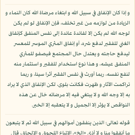
و إذا كان الإنفاق في سبيل الله و ابتغاء مرضاة الله كان النماء و
الزيادة من لوازمه من غير تخلف، فإن الإنفاق لو لم يكن
لوجه الله لم يكن إلا لفائدة عائدة إلى نفس المنفق كإنفاق
الغني للفقير لدفع شره، أو إنفاق المثري الموسر للمعسر
ليدفع حاجته و يعتدل حال المجتمع فيصفو للمثري
المنفق عيشه، و هذا نوع استخدام للفقير و استثمار منه
لنفع نفسه، ربما أورث في نفس الفقير أثرا سيئا، و ربما
تراكمت الآثار و ظهرت فكانت بلوى، لكن الإنفاق الذي لا يراد
به إلا وجه الله و لا يبتغي فيه إلا مرضاته خال عن هذه
النواقص لا يؤثر إلا الجميل و لا يتعقبه إلا الخير.
قوله تعالى: الذين ينفقون أموالهم في سبيل الله ثم لا يتبعون
ما أنفقوا منا و لا أذى «إلخ»، الاتباع اللحوق و الإلحاق، قال