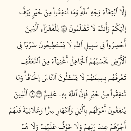
إِلَّا ٱبۡتِغَآءَ وَجۡهِ ٱللَّهِۚ وَمَا تُنفِقُواْ مِنۡ خَيۡرٖ يُوَفَّ
إِلَيۡكُمۡ وَأَنتُمۡ لَا تُظۡلَمُونَ ٢٧٢
لِلۡفُقَرَآءِ ٱلَّذِينَ
أُحۡصِرُواْ فِي سَبِيلِ ٱللَّهِ لَا يَسۡتَطِيعُونَ ضَرۡبٗا فِي
ٱلۡأَرۡضِ يَحۡسَبُهُمُ ٱلۡجَاهِلُ أَغۡنِيَآءَ مِنَ ٱلتَّعَفُّفِ
تَعۡرِفُهُم بِسِيمَٰهُمۡ لَا يَسۡـَٔلُونَ ٱلنَّاسَ إِلۡحَافٗاۗ وَمَا
تُنفِقُواْ مِنۡ خَيۡرٖ فَإِنَّ ٱللَّهَ بِهِۦ عَلِيمٌ ٢٧٣
ٱلَّذِينَ
يُنفِقُونَ أَمۡوَٰلَهُم بِٱلَّيۡلِ وَٱلنَّهَارِ سِرّٗا وَعَلَانِيَةٗ فَلَهُمۡ
أَجۡرُهُمۡ عِندَ رَبِّهِمۡ وَلَا خَوۡفٌ عَلَيۡهِمۡ وَلَا هُمۡ