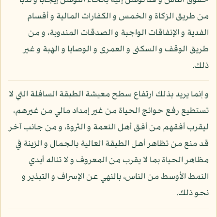
حقوق الناس و قد توسل إليه بأنحاء التوسل إيجابا و ندبا
من طريق الزكاة و الخمس و الكفارات المالية و أقسام
الفدية و الإنفاقات الواجبة و الصدقات المندوبة، و من
طريق الوقف و السكنى و العمرى و الوصايا و الهبة و غير
ذلك.
و إنما يريد بذلك ارتفاع سطح معيشة الطبقة السافلة التي لا
تستطيع رفع حوائج الحياة من غير إمداد مالي من غيرهم،
ليقرب أفقهم من أفق أهل النعمة و الثروة، و من جانب آخر
قد منع من تظاهر أهل الطبقة العالية بالجمال و الزينة في
مظاهر الحياة بما لا يقرب من المعروف و لا تناله أيدي
النمط الأوسط من الناس، بالنهي عن الإسراف و التبذير و
نحو ذلك.