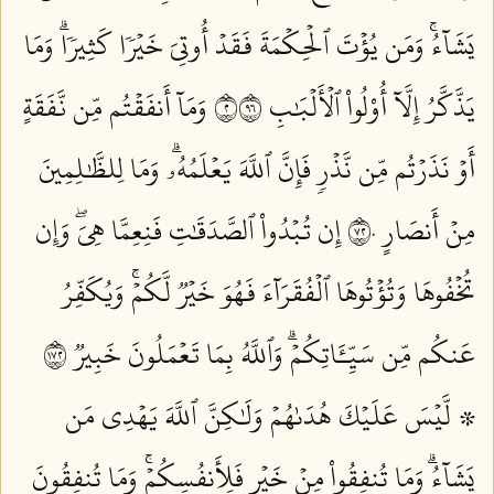
يَشَآءُۚ وَمَن يُؤۡتَ ٱلۡحِكۡمَةَ فَقَدۡ أُوتِيَ خَيۡرٗا كَثِيرٗاۗ وَمَا
يَذَّكَّرُ إِلَّآ أُوْلُواْ ٱلۡأَلۡبَٰبِ ٢٦٩
وَمَآ أَنفَقۡتُم مِّن نَّفَقَةٍ
أَوۡ نَذَرۡتُم مِّن نَّذۡرٖ فَإِنَّ ٱللَّهَ يَعۡلَمُهُۥۗ وَمَا لِلظَّٰلِمِينَ
مِنۡ أَنصَارٍ ٢٧٠
إِن تُبۡدُواْ ٱلصَّدَقَٰتِ فَنِعِمَّا هِيَۖ وَإِن
تُخۡفُوهَا وَتُؤۡتُوهَا ٱلۡفُقَرَآءَ فَهُوَ خَيۡرٞ لَّكُمۡۚ وَيُكَفِّرُ
عَنكُم مِّن سَيِّـَٔاتِكُمۡۗ وَٱللَّهُ بِمَا تَعۡمَلُونَ خَبِيرٞ ٢٧١
۞ لَّيۡسَ عَلَيۡكَ هُدَىٰهُمۡ وَلَٰكِنَّ ٱللَّهَ يَهۡدِي مَن
يَشَآءُۗ وَمَا تُنفِقُواْ مِنۡ خَيۡرٖ فَلِأَنفُسِكُمۡۚ وَمَا تُنفِقُونَ