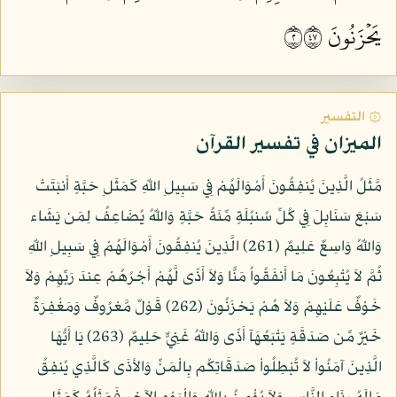
يَحۡزَنُونَ ٢٧٤
۞ التفسير
الميزان في تفسير القرآن
مَّثَلُ الَّذِينَ يُنفِقُونَ أَمْوَالَهُمْ فِي سَبِيلِ اللّهِ كَمَثَلِ حَبَّةٍ أَنبَتَتْ
سَبْعَ سَنَابِلَ فِي كُلِّ سُنبُلَةٍ مِّئَةُ حَبَّةٍ وَاللّهُ يُضَاعِفُ لِمَن يَشَاء
وَاللّهُ وَاسِعٌ عَلِيمٌ (261) الَّذِينَ يُنفِقُونَ أَمْوَالَهُمْ فِي سَبِيلِ اللّهِ
ثُمَّ لاَ يُتْبِعُونَ مَا أَنفَقُواُ مَنًّا وَلاَ أَذًى لَّهُمْ أَجْرُهُمْ عِندَ رَبِّهِمْ وَلاَ
خَوْفٌ عَلَيْهِمْ وَلاَ هُمْ يَحْزَنُونَ (262) قَوْلٌ مَّعْرُوفٌ وَمَغْفِرَةٌ
خَيْرٌ مِّن صَدَقَةٍ يَتْبَعُهَآ أَذًى وَاللّهُ غَنِيٌّ حَلِيمٌ (263) يَا أَيُّهَا
الَّذِينَ آمَنُواْ لاَ تُبْطِلُواْ صَدَقَاتِكُم بِالْمَنِّ وَالأذَى كَالَّذِي يُنفِقُ