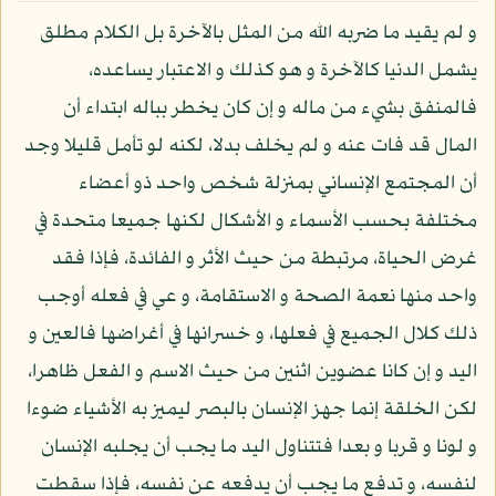
و لم يقيد ما ضربه الله من المثل بالآخرة بل الكلام مطلق
يشمل الدنيا كالآخرة و هو كذلك و الاعتبار يساعده،
فالمنفق بشيء من ماله و إن كان يخطر بباله ابتداء أن
المال قد فات عنه و لم يخلف بدلا، لكنه لو تأمل قليلا وجد
أن المجتمع الإنساني بمنزلة شخص واحد ذو أعضاء
مختلفة بحسب الأسماء و الأشكال لكنها جميعا متحدة في
غرض الحياة، مرتبطة من حيث الأثر و الفائدة، فإذا فقد
واحد منها نعمة الصحة و الاستقامة، و عي في فعله أوجب
ذلك كلال الجميع في فعلها، و خسرانها في أغراضها فالعين و
اليد و إن كانا عضوين اثنين من حيث الاسم و الفعل ظاهرا،
لكن الخلقة إنما جهز الإنسان بالبصر ليميز به الأشياء ضوءا
و لونا و قربا و بعدا فتتناول اليد ما يجب أن يجلبه الإنسان
لنفسه، و تدفع ما يجب أن يدفعه عن نفسه، فإذا سقطت