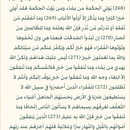
(268) يُؤتِي الْحِكْمَةَ مَن يَشَاء وَمَن يُؤْتَ الْحِكْمَةَ فَقَدْ أُوتِيَ
خَيْرًا كَثِيرًا وَمَا يَذَّكَّرُ إِلاَّ أُوْلُواْ الأَلْبَابِ (269) وَمَا أَنفَقْتُم مِّن
نَّفَقَةٍ أَوْ نَذَرْتُم مِّن نَّذْرٍ فَإِنَّ اللّهَ يَعْلَمُهُ وَمَا لِلظَّالِمِينَ مِنْ
أَنصَارٍ (270) إِن تُبْدُواْ الصَّدَقَاتِ فَنِعِمَّا هِيَ وَإِن تُخْفُوهَا
وَتُؤْتُوهَا الْفُقَرَاء فَهُوَ خَيْرٌ لُّكُمْ وَيُكَفِّرُ عَنكُم مِّن سَيِّئَاتِكُمْ
وَاللّهُ بِمَا تَعْمَلُونَ خَبِيرٌ (271) لَّيْسَ عَلَيْكَ هُدَاهُمْ وَلَكِنَّ اللّهَ
يَهْدِي مَن يَشَاء وَمَا تُنفِقُواْ مِنْ خَيْرٍ فَلأنفُسِكُمْ وَمَا تُنفِقُونَ
إِلاَّ ابْتِغَاء وَجْهِ اللّهِ وَمَا تُنفِقُواْ مِنْ خَيْرٍ يُوَفَّ إِلَيْكُمْ وَأَنتُمْ لاَ
تُظْلَمُونَ (272) لِلْفُقَرَاء الَّذِينَ أُحصِرُواْ فِي سَبِيلِ اللّهِ لاَ
يَسْتَطِيعُونَ ضَرْبًا فِي الأَرْضِ يَحْسَبُهُمُ الْجَاهِلُ أَغْنِيَاء مِنَ
التَّعَفُّفِ تَعْرِفُهُم بِسِيمَاهُمْ لاَ يَسْأَلُونَ النَّاسَ إِلْحَافًا وَمَا
تُنفِقُواْ مِنْ خَيْرٍ فَإِنَّ اللّهَ بِهِ عَلِيمٌ (273) الَّذِينَ يُنفِقُونَ
أَمْوَالَهُم بِاللَّيْلِ وَالنَّهَارِ سِرًّا وَعَلاَنِيَةً فَلَهُمْ أَجْرُهُمْ عِندَ رَبِّهِمْ