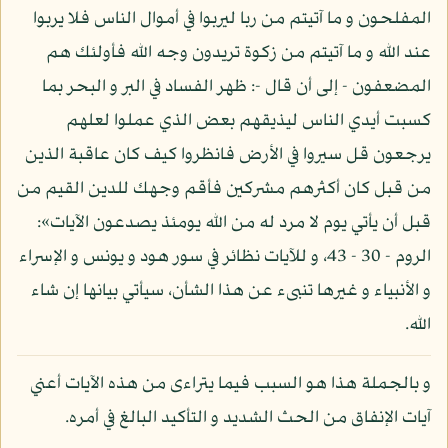
المفلحون و ما آتيتم من ربا ليربوا في أموال الناس فلا يربوا
عند الله و ما آتيتم من زكوة تريدون وجه الله فأولئك هم
المضعفون - إلى أن قال -: ظهر الفساد في البر و البحر بما
كسبت أيدي الناس ليذيقهم بعض الذي عملوا لعلهم
يرجعون قل سيروا في الأرض فانظروا كيف كان عاقبة الذين
من قبل كان أكثرهم مشركين فأقم وجهك للدين القيم من
قبل أن يأتي يوم لا مرد له من الله يومئذ يصدعون الآيات»:
الروم - 30 - 43، و للآيات نظائر في سور هود و يونس و الإسراء
و الأنبياء و غيرها تنبىء عن هذا الشأن، سيأتي بيانها إن شاء
الله.
و بالجملة هذا هو السبب فيما يتراءى من هذه الآيات أعني
آيات الإنفاق من الحث الشديد و التأكيد البالغ في أمره.