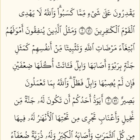
يَقۡدِرُونَ عَلَىٰ شَيۡءٖ مِّمَّا كَسَبُواْۗ وَٱللَّهُ لَا يَهۡدِي
ٱلۡقَوۡمَ ٱلۡكَٰفِرِينَ ٢٦٤
وَمَثَلُ ٱلَّذِينَ يُنفِقُونَ أَمۡوَٰلَهُمُ
ٱبۡتِغَآءَ مَرۡضَاتِ ٱللَّهِ وَتَثۡبِيتٗا مِّنۡ أَنفُسِهِمۡ كَمَثَلِ
جَنَّةِۭ بِرَبۡوَةٍ أَصَابَهَا وَابِلٞ فَـَٔاتَتۡ أُكُلَهَا ضِعۡفَيۡنِ
فَإِن لَّمۡ يُصِبۡهَا وَابِلٞ فَطَلّٞۗ وَٱللَّهُ بِمَا تَعۡمَلُونَ
بَصِيرٌ ٢٦٥
أَيَوَدُّ أَحَدُكُمۡ أَن تَكُونَ لَهُۥ جَنَّةٞ مِّن
نَّخِيلٖ وَأَعۡنَابٖ تَجۡرِي مِن تَحۡتِهَا ٱلۡأَنۡهَٰرُ لَهُۥ فِيهَا
مِن كُلِّ ٱلثَّمَرَٰتِ وَأَصَابَهُ ٱلۡكِبَرُ وَلَهُۥ ذُرِّيَّةٞ ضُعَفَآءُ