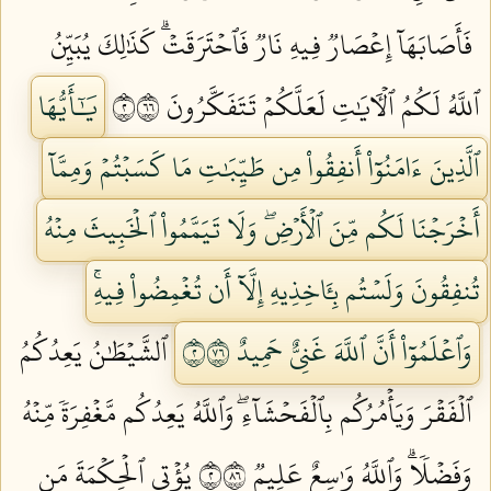
فَأَصَابَهَآ إِعۡصَارٞ فِيهِ نَارٞ فَٱحۡتَرَقَتۡۗ كَذَٰلِكَ يُبَيِّنُ
ٱللَّهُ لَكُمُ ٱلۡأٓيَٰتِ لَعَلَّكُمۡ تَتَفَكَّرُونَ ٢٦٦
يَٰٓأَيُّهَا
ٱلَّذِينَ ءَامَنُوٓاْ أَنفِقُواْ مِن طَيِّبَٰتِ مَا كَسَبۡتُمۡ وَمِمَّآ
أَخۡرَجۡنَا لَكُم مِّنَ ٱلۡأَرۡضِۖ وَلَا تَيَمَّمُواْ ٱلۡخَبِيثَ مِنۡهُ
تُنفِقُونَ وَلَسۡتُم بِـَٔاخِذِيهِ إِلَّآ أَن تُغۡمِضُواْ فِيهِۚ
وَٱعۡلَمُوٓاْ أَنَّ ٱللَّهَ غَنِيٌّ حَمِيدٌ ٢٦٧
ٱلشَّيۡطَٰنُ يَعِدُكُمُ
ٱلۡفَقۡرَ وَيَأۡمُرُكُم بِٱلۡفَحۡشَآءِۖ وَٱللَّهُ يَعِدُكُم مَّغۡفِرَةٗ مِّنۡهُ
وَفَضۡلٗاۗ وَٱللَّهُ وَٰسِعٌ عَلِيمٞ ٢٦٨
يُؤۡتِي ٱلۡحِكۡمَةَ مَن