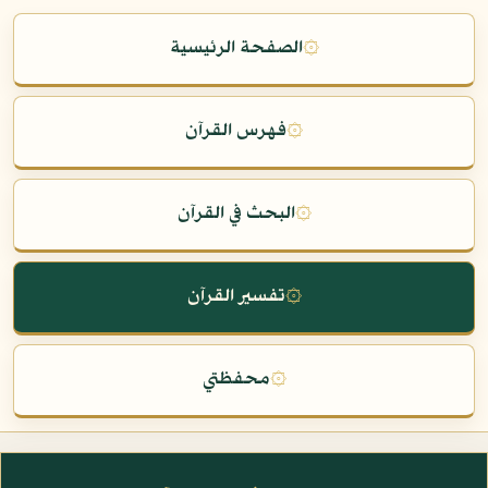
۞
الصفحة الرئيسية
۞
فهرس القرآن
۞
البحث في القرآن
۞
تفسير القرآن
۞
محفظتي