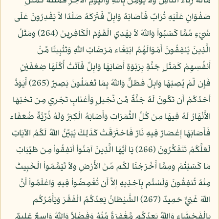
مَالَهُ رِئَاء النَّاسِ وَلاَ يُؤْمِنُ بِاللّهِ وَالْيَوْمِ الآخِرِ فَمَثَلُهُ كَمَثَلِ
صَفْوَانٍ عَلَيْهِ تُرَابٌ فَأَصَابَهُ وَابِلٌ فَتَرَكَهُ صَلْدًا لاَّ يَقْدِرُونَ عَلَى
شَيْءٍ مِّمَّا كَسَبُواْ وَاللّهُ لاَ يَهْدِي الْقَوْمَ الْكَافِرِينَ (264) وَمَثَلُ
الَّذِينَ يُنفِقُونَ أَمْوَالَهُمُ ابْتِغَاء مَرْضَاتِ اللّهِ وَتَثْبِيتًا مِّنْ
أَنفُسِهِمْ كَمَثَلِ جَنَّةٍ بِرَبْوَةٍ أَصَابَهَا وَابِلٌ فَآتَتْ أُكُلَهَا ضِعْفَيْنِ
فَإِن لَّمْ يُصِبْهَا وَابِلٌ فَطَلٌّ وَاللّهُ بِمَا تَعْمَلُونَ بَصِيرٌ (265) أَيَوَدُّ
أَحَدُكُمْ أَن تَكُونَ لَهُ جَنَّةٌ مِّن نَّخِيلٍ وَأَعْنَابٍ تَجْرِي مِن تَحْتِهَا
الأَنْهَارُ لَهُ فِيهَا مِن كُلِّ الثَّمَرَاتِ وَأَصَابَهُ الْكِبَرُ وَلَهُ ذُرِّيَّةٌ ضُعَفَاء
فَأَصَابَهَا إِعْصَارٌ فِيهِ نَارٌ فَاحْتَرَقَتْ كَذَلِكَ يُبَيِّنُ اللّهُ لَكُمُ الآيَاتِ
لَعَلَّكُمْ تَتَفَكَّرُونَ (266) يَا أَيُّهَا الَّذِينَ آمَنُواْ أَنفِقُواْ مِن طَيِّبَاتِ
مَا كَسَبْتُمْ وَمِمَّا أَخْرَجْنَا لَكُم مِّنَ الأَرْضِ وَلاَ تَيَمَّمُواْ الْخَبِيثَ
مِنْهُ تُنفِقُونَ وَلَسْتُم بِآخِذِيهِ إِلاَّ أَن تُغْمِضُواْ فِيهِ وَاعْلَمُواْ أَنَّ
اللّهَ غَنِيٌّ حَمِيدٌ (267) الشَّيْطَانُ يَعِدُكُمُ الْفَقْرَ وَيَأْمُرُكُم
بِالْفَحْشَاء وَاللّهُ يَعِدُكُم مَّغْفِرَةً مِّنْهُ وَفَضْلاً وَاللّهُ وَاسِعٌ عَلِيمٌ