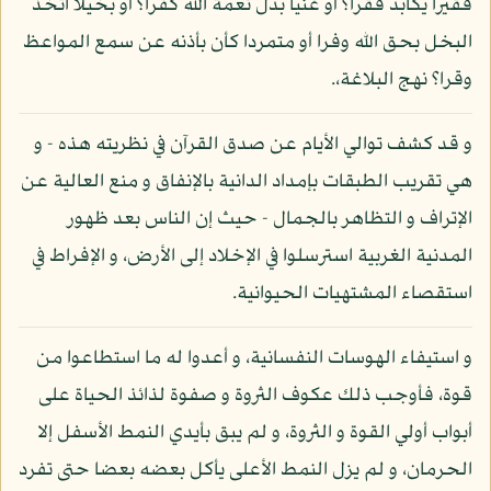
فقيرا يكابد فقرا؟ أو غنيا بدل نعمة الله كفرا؟ أو بخيلا اتخذ
البخل بحق الله وفرا أو متمردا كأن بأذنه عن سمع المواعظ
وقرا؟ نهج البلاغة،.
و قد كشف توالي الأيام عن صدق القرآن في نظريته هذه - و
هي تقريب الطبقات بإمداد الدانية بالإنفاق و منع العالية عن
الإتراف و التظاهر بالجمال - حيث إن الناس بعد ظهور
المدنية الغربية استرسلوا في الإخلاد إلى الأرض، و الإفراط في
استقصاء المشتهيات الحيوانية.
و استيفاء الهوسات النفسانية، و أعدوا له ما استطاعوا من
قوة، فأوجب ذلك عكوف الثروة و صفوة لذائذ الحياة على
أبواب أولي القوة و الثروة، و لم يبق بأيدي النمط الأسفل إلا
الحرمان، و لم يزل النمط الأعلى يأكل بعضه بعضا حتى تفرد