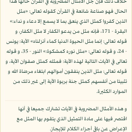
خلاف ذلك فإن جل الأمثال المضروبة في القرآن حالها هذا
الحال فهو صناعة شائعة في القرآن كقوله تعالى: «مثل
الذين كفروا كمثل الذي ينعق بما لا يسمع إلا دعاء و نداء:»
البقرة - 171، فإنه مثل من يدعو الكفار لا مثل الكفار، و
قوله تعالى: إنما مثل الحيوة الدنيا كماء أنزلناه» الآية: يونس
- 24، و قوله تعالى: «مثل نوره كمشكوة:» النور - 35، و قوله
تعالى في الآيات التالية لهذه الآية: فمثله كمثل صفوان الآية، و
قوله تعالى: مثل الذين ينفقون أموالهم ابتغاء مرضاة الله و
تثبيتا من أنفسهم كمثل جنة بربوة الآية إلى غير ذلك من
الموارد الكثيرة.
و هذه الأمثال المضروبة في الآيات تشترك جميعا في أنها
اقتصر فيها على مادة التمثيل الذي يتقوم بها المثل مع
الإعراض عن باقي أجزاء الكلام للإيجاز.