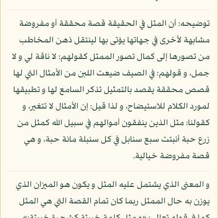
توضيحه: أن المثل في الحقيقة قصة محققة أو مفروضة
مشابهة لأخرى في جهاتها يؤتى بها لينتقل ذهن المخاطب
من تصورها إلى كمال تصور الممثل كقولهم: لا ناقة لي و لا
جمل، و قولهم: في الصيف ضيعت اللبن من الأمثال التي لها
قصص محققة يقصد بالتمثيل تذكر السامع لها و تطبيقها
لمورد الكلام للاستيضاح، و لذا قيل: إن الأمثال لا تتغير، و
كقولنا: مثل الذين ينفقون أموالهم في سبيل الله كمثل من
زرع حبة أنبتت سبع سنابل في كل سنبلة مائة حبة، و هي
قصة مفروضة خيالية.
و المعنى الذي يشتمل عليه المثل و يكون هو الميزان الذي
يوزن به حال الممثل ربما كان تمام القصة التي هي المثل