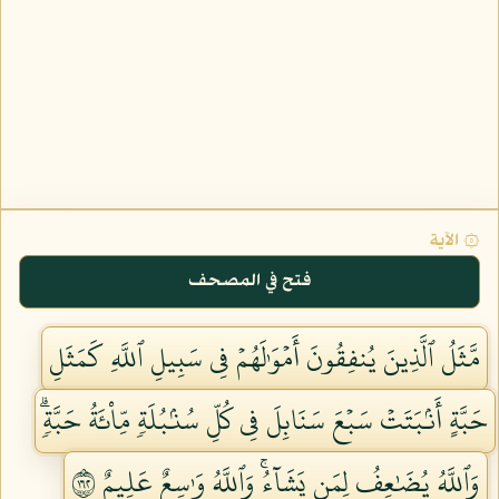
۞ الآية
فتح في المصحف
مَّثَلُ ٱلَّذِينَ يُنفِقُونَ أَمۡوَٰلَهُمۡ فِي سَبِيلِ ٱللَّهِ كَمَثَلِ
حَبَّةٍ أَنۢبَتَتۡ سَبۡعَ سَنَابِلَ فِي كُلِّ سُنۢبُلَةٖ مِّاْئَةُ حَبَّةٖۗ
وَٱللَّهُ يُضَٰعِفُ لِمَن يَشَآءُۚ وَٱللَّهُ وَٰسِعٌ عَلِيمٌ ٢٦١