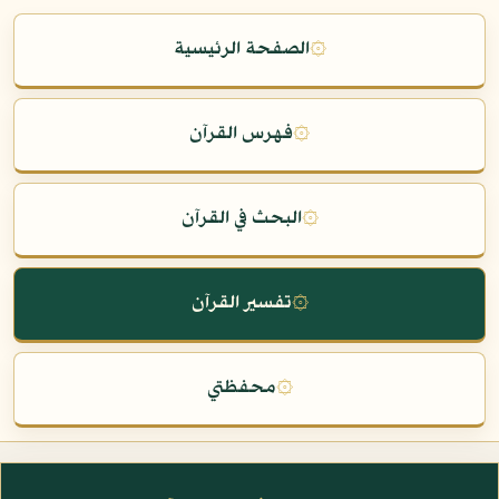
۞
الصفحة الرئيسية
۞
فهرس القرآن
۞
البحث في القرآن
۞
تفسير القرآن
۞
محفظتي