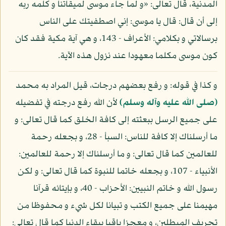
المدنية، قال تعالى: «و لما جاء موسى لميقاتنا و كلمه ربه
إلى أن قال: قال يا موسى: إني اصطفيتك على الناس
برسالاتي و بكلامي: الأعراف - 143، و هي آية مكية فقد كان
كون موسى مكلما معهودا عند نزول هذه الآية.
و كذا في قوله: و رفع بعضهم درجات، قيل المراد به محمد
(صلى الله عليه وآله وسلم)
لأن الله رفع درجته في تفضيله
على جميع الرسل ببعثته إلى كافة الخلق كما قال تعالى: و
ما أرسلناك إلا كافة للناس: السبأ - 28، و بجعله رحمة
للعالمين كما قال تعالى: و ما أرسلناك إلا رحمة للعالمين:
الأنبياء - 107، و بجعله خاتما للنبوة كما قال تعالى: و لكن
رسول الله و خاتم النبيين: الأحزاب - 40، و بإيتائه قرآنا
مهيمنا على جميع الكتب و تبيانا لكل شيء و محفوظا من
تحريف المبطلين، و معجزا باقيا ببقاء الدنيا كما قال تعالى: