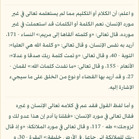
و اعلم: أن الكلام أو التكليم مما لم يستعلمه تعالى في غير
مورد الإنسان، نعم الكلمة أو الكلمات قد استعملت في غير
مورده، قال تعالى: «و كلمته ألقاها إلى مريم:» النساء - 171،
أريد به نفس الإنسان، و قال تعالى: «و كلمة الله هي العليا»:
التوبة - 40، و قال تعالى: «و تمت كلمة ربك صدقا و عدلا»:
الأنعام - 155، و قال تعالى: «ما نفدت كلمات الله:» لقمان -
27، و قد أريد بها القضاء أو نوع من الخلق على ما سيجيء
الإشارة إليه.
و أما لفظ القول فقد عم في كلامه تعالى الإنسان و غيره
فقال تعالى في مورد الإنسان: «فقلنا يا آدم إن هذا عدو لك و
لزوجك:» طه - 117، و قال تعالى في مورد الملائكة: «و إذ قال
ربك للملائكة إني جاعل في الأرض خليفة:» البقرة - 30، و