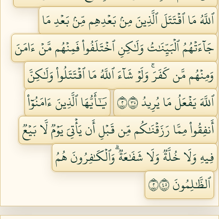
ٱللَّهُ مَا ٱقۡتَتَلَ ٱلَّذِينَ مِنۢ بَعۡدِهِم مِّنۢ بَعۡدِ مَا
جَآءَتۡهُمُ ٱلۡبَيِّنَٰتُ وَلَٰكِنِ ٱخۡتَلَفُواْ فَمِنۡهُم مَّنۡ ءَامَنَ
وَمِنۡهُم مَّن كَفَرَۚ وَلَوۡ شَآءَ ٱللَّهُ مَا ٱقۡتَتَلُواْ وَلَٰكِنَّ
ٱللَّهَ يَفۡعَلُ مَا يُرِيدُ ٢٥٣
يَٰٓأَيُّهَا ٱلَّذِينَ ءَامَنُوٓاْ
أَنفِقُواْ مِمَّا رَزَقۡنَٰكُم مِّن قَبۡلِ أَن يَأۡتِيَ يَوۡمٞ لَّا بَيۡعٞ
فِيهِ وَلَا خُلَّةٞ وَلَا شَفَٰعَةٞۗ وَٱلۡكَٰفِرُونَ هُمُ
ٱلظَّٰلِمُونَ ٢٥٤