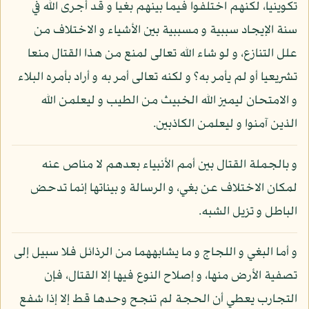
تكوينيا، لكنهم اختلفوا فيما بينهم بغيا و قد أجرى الله في
سنة الإيجاد سببية و مسببية بين الأشياء و الاختلاف من
علل التنازع، و لو شاء الله تعالى لمنع من هذا القتال منعا
تشريعيا أو لم يأمر به؟ و لكنه تعالى أمر به و أراد بأمره البلاء
و الامتحان ليميز الله الخبيث من الطيب و ليعلمن الله
الذين آمنوا و ليعلمن الكاذبين.
و بالجملة القتال بين أمم الأنبياء بعدهم لا مناص عنه
لمكان الاختلاف عن بغي، و الرسالة و بيناتها إنما تدحض
الباطل و تزيل الشبه.
و أما البغي و اللجاج و ما يشابههما من الرذائل فلا سبيل إلى
تصفية الأرض منها، و إصلاح النوع فيها إلا القتال، فإن
التجارب يعطي أن الحجة لم تنجح وحدها قط إلا إذا شفع