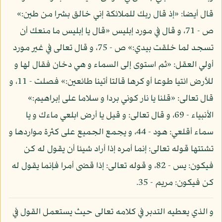
قال أيضا: «إذ قال ربك للملائكة إني خالق بشرا من طين:»
ص - 71، و قال في مورد إبليس «قال يا إبليس ما منعك أن
تسجد لما خلقت بيدي:» ص - 75، و قال تعالى في غير مورد
أولي العقل: «ثم استوى إلى السماء و هي دخان فقال لها و
للأرض ائتيا طوعا أو كرها قالتا أتينا طائعين:» فصلت - 11، و
قال تعالى: «قلنا يا نار كوني بردا و سلاما على إبراهيم:»
الأنبياء - 69، و قال تعالى: و قيل يا أرض ابلعي ماءك و يا
سماء أقلعي: هود - 44، و يجمع الجميع على كثرة مواردها و
تشتتها قوله تعالى: إنما أمره إذا أراد شيئا أن يقول له كن
فيكون: يس - 82، و قوله تعالى: إذا قضى أمرا فإنما يقول له
كن فيكون: مريم - 35.
و الذي يعطيه التدبر في كلامه تعالى حيث يستعمل القول في