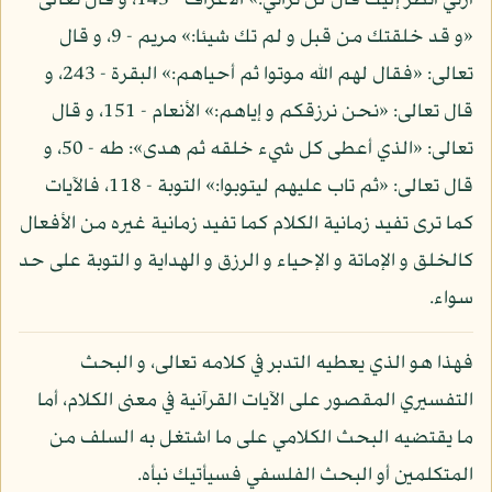
أرني أنظر إليك قال لن تراني:» الأعراف - 143، و قال تعالى
«و قد خلقتك من قبل و لم تك شيئا:» مريم - 9، و قال
تعالى: «فقال لهم الله موتوا ثم أحياهم:» البقرة - 243، و
قال تعالى: «نحن نرزقكم و إياهم:» الأنعام - 151، و قال
تعالى: «الذي أعطى كل شيء خلقه ثم هدى»: طه - 50، و
قال تعالى: «ثم تاب عليهم ليتوبوا:» التوبة - 118، فالآيات
كما ترى تفيد زمانية الكلام كما تفيد زمانية غيره من الأفعال
كالخلق و الإماتة و الإحياء و الرزق و الهداية و التوبة على حد
سواء.
فهذا هو الذي يعطيه التدبر في كلامه تعالى، و البحث
التفسيري المقصور على الآيات القرآنية في معنى الكلام، أما
ما يقتضيه البحث الكلامي على ما اشتغل به السلف من
المتكلمين أو البحث الفلسفي فسيأتيك نبأه.