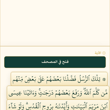
۞ الآية
فتح في المصحف
۞ تِلۡكَ ٱلرُّسُلُ فَضَّلۡنَا بَعۡضَهُمۡ عَلَىٰ بَعۡضٖۘ مِّنۡهُم
مَّن كَلَّمَ ٱللَّهُۖ وَرَفَعَ بَعۡضَهُمۡ دَرَجَٰتٖۚ وَءَاتَيۡنَا عِيسَى
ٱبۡنَ مَرۡيَمَ ٱلۡبَيِّنَٰتِ وَأَيَّدۡنَٰهُ بِرُوحِ ٱلۡقُدُسِۗ وَلَوۡ شَآءَ