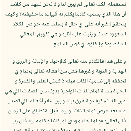
نستعمله، لكنه تعالى لم يبين لنا و لا نحن تنبهنا من كلامه
أن هذا الذي يسميه كلاما يكلم به أنبياءه ما حقيقته؟ و كيف
يتحقق؟ غير أنه على أي حال لا يسلب عنه خواص الكلام
المعهود عندنا و يثبت عليه آثاره و هي تفهيم المعاني
المقصودة و إلقاؤها في ذهن السامع.
و على هذا فالكلام منه تعالى كالإحياء و الإماتة و الرزق و
الهداية و التوبة و غيرها فعل من أفعاله تعالى يحتاج في
تحققه إلى تمامية الذات قبله لا كمثل العلم و القدرة و
الحياة مما لا تمام للذات الواجبة بدونه من الصفات التي هي
عين الذات، كيف و لا فرق بينه و بين سائر أفعاله التي تصدر
عنه بعد فرض تمام الذات! و ربما قبل الانطباق على الزمان
قال تعالى: «و لما جاء موسى لميقاتنا و كلمه ربه قال رب