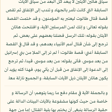
سياق هاتين الآيتين لا يبعد كل البعد من سياق الآيات
السابقة التي كانت تأمر بالجهاد و تندب إلى الإنفاق ثم تقص
قصة قتال طالوت ليعتبر به المؤمنون، و قد ختمت القصة
بقوله تعالى: و إنك لمن المرسلين الآية، و افتتحت هاتان
الآيتان بقوله: تلك الرسل فضلنا بعضهم على بعض، ثم
ترجع إلى شأن قتال أمم الأنبياء بعدهم، و قد قال في القصة
السابقة أعني: قصة طالوت: أ لم تر إلى الملإ من بني إسرائيل
من بعد موسى، فأتى بقوله: من بعد موسى، قيدا، ثم ترجع
إلى الدعوة إلى الإنفاق من قبل أن يأتي يوم، فهذا كله يؤيد أن
يكون هاتان الآيتان ذيل الآيات السابقة، و الجميع نازلة معا.
و بالجملة الآية في مقام دفع ما ربما يتوهم: أن الرسالة و
خاصة من حيث كونها مشفوعة بالآيات البينات الدالة على
حقية الرسالة ينبغي أن يختم بها بلية القتال: إما من جهة