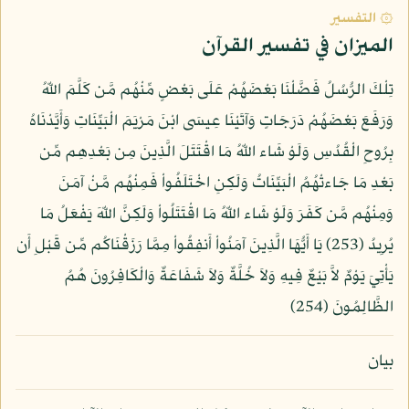
۞ التفسير
الميزان في تفسير القرآن
تِلْكَ الرُّسُلُ فَضَّلْنَا بَعْضَهُمْ عَلَى بَعْضٍ مِّنْهُم مَّن كَلَّمَ اللّهُ
وَرَفَعَ بَعْضَهُمْ دَرَجَاتٍ وَآتَيْنَا عِيسَى ابْنَ مَرْيَمَ الْبَيِّنَاتِ وَأَيَّدْنَاهُ
بِرُوحِ الْقُدُسِ وَلَوْ شَاء اللّهُ مَا اقْتَتَلَ الَّذِينَ مِن بَعْدِهِم مِّن
بَعْدِ مَا جَاءتْهُمُ الْبَيِّنَاتُ وَلَكِنِ اخْتَلَفُواْ فَمِنْهُم مَّنْ آمَنَ
وَمِنْهُم مَّن كَفَرَ وَلَوْ شَاء اللّهُ مَا اقْتَتَلُواْ وَلَكِنَّ اللّهَ يَفْعَلُ مَا
يُرِيدُ (253) يَا أَيُّهَا الَّذِينَ آمَنُواْ أَنفِقُواْ مِمَّا رَزَقْنَاكُم مِّن قَبْلِ أَن
يَأْتِيَ يَوْمٌ لاَّ بَيْعٌ فِيهِ وَلاَ خُلَّةٌ وَلاَ شَفَاعَةٌ وَالْكَافِرُونَ هُمُ
الظَّالِمُونَ (254)
بيان