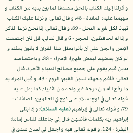
و أنزلنا إليك الكتاب بالحق مصدقا لما بين يديه من الكتاب و
مهيمنا عليه: المائدة - 48، و قال تعالى: و نزلنا عليك الكتاب
تبيانا لكل شيء: النحل - 89، و قال تعالى: إنا نحن نزلنا الذكر
و إنا له لحافظون: الحجر - 6 و قال تعالى: قل لئن اجتمعت
الإنس و الجن على أن يأتوا بمثل هذا القرآن لا يأتون بمثله و
لو كان بعضهم لبعض ظهيرا: الإسراء - 88، و باختصاصه
بدين قيم يقوم على جميع مصالح الدنيا و الآخرة، قال
تعالى: فأقم وجهك للدين القيم: الروم - 43، و قيل المراد به
ما رفع الله من درجة غير واحد من الأنبياء كما يدل عليه
قوله تعالى في نوح: سلام على نوح في العالمين: الصافات -
79، و قوله تعالى في إبراهيم
(عليه السلام)
: و إذ ابتلى
إبراهيم ربه بكلمات فأتمهن قال إني جاعلك للناس إماما:
البقرة - 124، و قوله تعالى فيه و اجعل لي لسان صدق في