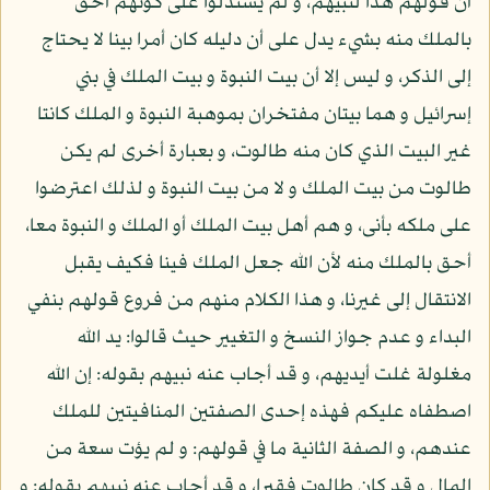
أن قولهم هذا لنبيهم، و لم يستدلوا على كونهم أحق
بالملك منه بشيء يدل على أن دليله كان أمرا بينا لا يحتاج
إلى الذكر، و ليس إلا أن بيت النبوة و بيت الملك في بني
إسرائيل و هما بيتان مفتخران بموهبة النبوة و الملك كانتا
غير البيت الذي كان منه طالوت، و بعبارة أخرى لم يكن
طالوت من بيت الملك و لا من بيت النبوة و لذلك اعترضوا
على ملكه بأنى، و هم أهل بيت الملك أو الملك و النبوة معا،
أحق بالملك منه لأن الله جعل الملك فينا فكيف يقبل
الانتقال إلى غيرنا، و هذا الكلام منهم من فروع قولهم بنفي
البداء و عدم جواز النسخ و التغيير حيث قالوا: يد الله
مغلولة غلت أيديهم، و قد أجاب عنه نبيهم بقوله: إن الله
اصطفاه عليكم فهذه إحدى الصفتين المنافيتين للملك
عندهم، و الصفة الثانية ما في قولهم: و لم يؤت سعة من
المال و قد كان طالوت فقيرا، و قد أجاب عنه نبيهم بقوله: و