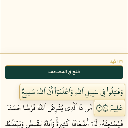
۞ الآية
فتح في المصحف
وَقَٰتِلُواْ فِي سَبِيلِ ٱللَّهِ وَٱعۡلَمُوٓاْ أَنَّ ٱللَّهَ سَمِيعٌ
عَلِيمٞ ٢٤٤
مَّن ذَا ٱلَّذِي يُقۡرِضُ ٱللَّهَ قَرۡضًا حَسَنٗا
فَيُضَٰعِفَهُۥ لَهُۥٓ أَضۡعَافٗا كَثِيرَةٗۚ وَٱللَّهُ يَقۡبِضُ وَيَبۡصُۜطُ