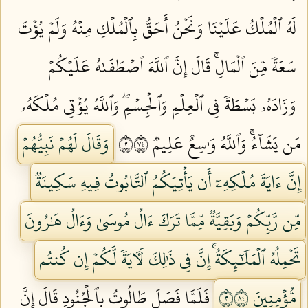
لَهُ ٱلۡمُلۡكُ عَلَيۡنَا وَنَحۡنُ أَحَقُّ بِٱلۡمُلۡكِ مِنۡهُ وَلَمۡ يُؤۡتَ
سَعَةٗ مِّنَ ٱلۡمَالِۚ قَالَ إِنَّ ٱللَّهَ ٱصۡطَفَىٰهُ عَلَيۡكُمۡ
وَزَادَهُۥ بَسۡطَةٗ فِي ٱلۡعِلۡمِ وَٱلۡجِسۡمِۖ وَٱللَّهُ يُؤۡتِي مُلۡكَهُۥ
مَن يَشَآءُۚ وَٱللَّهُ وَٰسِعٌ عَلِيمٞ ٢٤٧
وَقَالَ لَهُمۡ نَبِيُّهُمۡ
إِنَّ ءَايَةَ مُلۡكِهِۦٓ أَن يَأۡتِيَكُمُ ٱلتَّابُوتُ فِيهِ سَكِينَةٞ
مِّن رَّبِّكُمۡ وَبَقِيَّةٞ مِّمَّا تَرَكَ ءَالُ مُوسَىٰ وَءَالُ هَٰرُونَ
تَحۡمِلُهُ ٱلۡمَلَٰٓئِكَةُۚ إِنَّ فِي ذَٰلِكَ لَأٓيَةٗ لَّكُمۡ إِن كُنتُم
مُّؤۡمِنِينَ ٢٤٨
فَلَمَّا فَصَلَ طَالُوتُ بِٱلۡجُنُودِ قَالَ إِنَّ