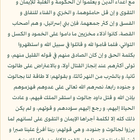
مع أعداء الدين و يعلموا أن الحكومة و الغلبة للإيمان و
التقوى و إن قل حاملوهما، و الخزي و الفناء للنفاق و
الفسق و إن كثر جمعهما، فإن بني إسرائيل، و هم أصحاب
القصة، كانوا أذلاء مخزيين ما داموا على الخمود و الكسل و
التواني، فلما قاموا لله و قاتلوا في سبيل الله و استظهروا
بكلمة الحق و إن كان الصادق منهم في قوله القليل منهم، و
تولى أكثرهم عند إنجاز القتال أولا، و بالاعتراض على طالوت
ثانيا، و بالشرب من النهر ثالثا، و بقولهم: لا طاقة لنا بجالوت
و جنوده رابعا، نصرهم الله تعالى على عدوهم فهزموهم
بإذن الله و قتل داود جالوت و استقر الملك فيهم، و عادت
الحياة إليهم، و رجع إليهم سؤددهم و قوتهم، و لم يكن
ذلك كله إلا لكلمة أجراها الإيمان و التقوى على لسانهم لما
برزوا لجالوت و جنوده، و هي قولهم: ربنا أفرغ علينا صبرا و