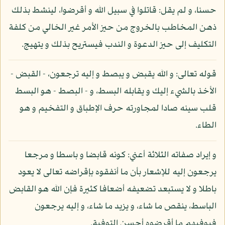
حسنا، و لم يقل: قاتلوا في سبيل الله و أقرضوا، لينشط بذلك
ذهن المخاطب بالخروج من حيز الأمر غير الخالي من كلفة
التكليف إلى حيز الدعوة و الندب فيستريح بذلك و يتهيج.
قوله تعالى: و الله يقبض و يبصط و إليه ترجعون، - القبض -
الأخذ بالشيء إليك و يقابله البسط، و - البصط - هو البسط
قلب سينه صادا لمجاورته حرف الإطباق و التفخيم و هو
الطاء.
و إيراد صفاته الثلاثة أعني: كونه قابضا و باسطا و مرجعا
يرجعون إليه للإشعار بأن ما أنفقوه بإقراضه تعالى لا يعود
باطلا و لا يستبعد تضعيفه أضعافا كثيرة فإن الله هو القابض
الباسط، ينقص ما شاء، و يزيد ما شاء، و إليه يرجعون
فيوفيهم ما أقرضوه أحسن التوفية.