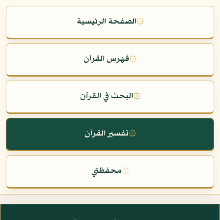
۞
الصفحة الرئيسية
۞
فهرس القرآن
۞
البحث في القرآن
۞
تفسير القرآن
۞
محفظتي