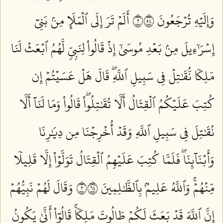
وَإِلَيۡهِ تُرۡجَعُونَ ٢٤٥
أَلَمۡ تَرَ إِلَى ٱلۡمَلَإِ مِنۢ بَنِيٓ
إِسۡرَٰٓءِيلَ مِنۢ بَعۡدِ مُوسَىٰٓ إِذۡ قَالُواْ لِنَبِيّٖ لَّهُمُ ٱبۡعَثۡ لَنَا
مَلِكٗا نُّقَٰتِلۡ فِي سَبِيلِ ٱللَّهِۖ قَالَ هَلۡ عَسَيۡتُمۡ إِن
كُتِبَ عَلَيۡكُمُ ٱلۡقِتَالُ أَلَّا تُقَٰتِلُواْۖ قَالُواْ وَمَا لَنَآ أَلَّا
نُقَٰتِلَ فِي سَبِيلِ ٱللَّهِ وَقَدۡ أُخۡرِجۡنَا مِن دِيَٰرِنَا
وَأَبۡنَآئِنَاۖ فَلَمَّا كُتِبَ عَلَيۡهِمُ ٱلۡقِتَالُ تَوَلَّوۡاْ إِلَّا قَلِيلٗا
مِّنۡهُمۡۚ وَٱللَّهُ عَلِيمُۢ بِٱلظَّٰلِمِينَ ٢٤٦
وَقَالَ لَهُمۡ نَبِيُّهُمۡ
إِنَّ ٱللَّهَ قَدۡ بَعَثَ لَكُمۡ طَالُوتَ مَلِكٗاۚ قَالُوٓاْ أَنَّىٰ يَكُونُ