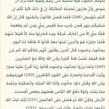
يَأْتِيَكُمُ التَّابُوتُ فِيهِ سَكِينَةٌ مِّن رَّبِّكُمْ وَبَقِيَّةٌ مِّمَّا تَرَكَ آلُ
مُوسَى وَآلُ هَارُونَ تَحْمِلُهُ الْمَلآئِكَةُ إِنَّ فِي ذَلِكَ لآيَةً لَّكُمْ إِن
كُنتُم مُّؤْمِنِينَ (248) فَلَمَّا فَصَلَ طَالُوتُ بِالْجُنُودِ قَالَ إِنَّ اللّهَ
مُبْتَلِيكُم بِنَهَرٍ فَمَن شَرِبَ مِنْهُ فَلَيْسَ مِنِّي وَمَن لَّمْ يَطْعَمْهُ
فَإِنَّهُ مِنِّي إِلاَّ مَنِ اغْتَرَفَ غُرْفَةً بِيَدِهِ فَشَرِبُواْ مِنْهُ إِلاَّ قَلِيلاً مِّنْهُمْ
فَلَمَّا جَاوَزَهُ هُوَ وَالَّذِينَ آمَنُواْ مَعَهُ قَالُواْ لاَ طَاقَةَ لَنَا الْيَوْمَ
بِجَالُوتَ وَجُنودِهِ قَالَ الَّذِينَ يَظُنُّونَ أَنَّهُم مُّلاَقُو اللّهِ كَم مِّن
فِئَةٍ قَلِيلَةٍ غَلَبَتْ فِئَةً كَثِيرَةً بِإِذْنِ اللّهِ وَاللّهُ مَعَ الصَّابِرِينَ
(249) وَلَمَّا بَرَزُواْ لِجَالُوتَ وَجُنُودِهِ قَالُواْ رَبَّنَا أَفْرِغْ عَلَيْنَا صَبْرًا
وَثَبِّتْ أَقْدَامَنَا وَانصُرْنَا عَلَى الْقَوْمِ الْكَافِرِينَ (250) فَهَزَمُوهُم
بِإِذْنِ اللّهِ وَقَتَلَ دَاوُدُ جَالُوتَ وَآتَاهُ اللّهُ الْمُلْكَ وَالْحِكْمَةَ وَعَلَّمَهُ
مِمَّا يَشَاء وَلَوْلاَ دَفْعُ اللّهِ النَّاسَ بَعْضَهُمْ بِبَعْضٍ لَّفَسَدَتِ
الأَرْضُ وَلَكِنَّ اللّهَ ذُو فَضْلٍ عَلَى الْعَالَمِينَ (251) تِلْكَ آيَاتُ اللّهِ
نَتْلُوهَا عَلَيْكَ بِالْحَقِّ وَإِنَّكَ لَمِنَ الْمُرْسَلِينَ (252)