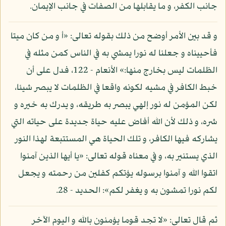
جانب الكفر، و ما يقابلها من الصفات في جانب الإيمان.
و قد بين الأمر أوضح من ذلك بقوله تعالى: «أ و من كان ميتا
فأحييناه و جعلنا له نورا يمشي به في الناس كمن مثله في
الظلمات ليس بخارج منها:» الأنعام - 122، فدل على أن
خبط الكافر في مشيه لكونه واقعا في الظلمات لا يبصر شيئا،
لكن المؤمن له نور إلهي يبصر به طريقه، و يدرك به خيره و
شره، و ذلك لأن الله أفاض عليه حياة جديدة على حياته التي
يشاركه فيها الكافر، و تلك الحياة هي المستتبعة لهذا النور
الذي يستنير به، و في معناه قوله تعالى: «يا أيها الذين آمنوا
اتقوا الله و آمنوا برسوله يؤتكم كفلين من رحمته و يجعل
لكم نورا تمشون به و يغفر لكم»: الحديد - 28.
ثم قال تعالى: «لا تجد قوما يؤمنون بالله و اليوم الآخر