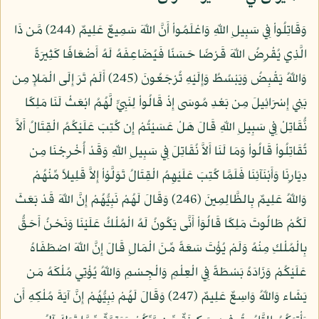
وَقَاتِلُواْ فِي سَبِيلِ اللّهِ وَاعْلَمُواْ أَنَّ اللّهَ سَمِيعٌ عَلِيمٌ (244) مَّن ذَا
الَّذِي يُقْرِضُ اللّهَ قَرْضًا حَسَنًا فَيُضَاعِفَهُ لَهُ أَضْعَافًا كَثِيرَةً
وَاللّهُ يَقْبِضُ وَيَبْسُطُ وَإِلَيْهِ تُرْجَعُونَ (245) أَلَمْ تَرَ إِلَى الْمَلإِ مِن
بَنِي إِسْرَائِيلَ مِن بَعْدِ مُوسَى إِذْ قَالُواْ لِنَبِيٍّ لَّهُمُ ابْعَثْ لَنَا مَلِكًا
نُّقَاتِلْ فِي سَبِيلِ اللّهِ قَالَ هَلْ عَسَيْتُمْ إِن كُتِبَ عَلَيْكُمُ الْقِتَالُ أَلاَّ
تُقَاتِلُواْ قَالُواْ وَمَا لَنَا أَلاَّ نُقَاتِلَ فِي سَبِيلِ اللّهِ وَقَدْ أُخْرِجْنَا مِن
دِيَارِنَا وَأَبْنَآئِنَا فَلَمَّا كُتِبَ عَلَيْهِمُ الْقِتَالُ تَوَلَّوْاْ إِلاَّ قَلِيلاً مِّنْهُمْ
وَاللّهُ عَلِيمٌ بِالظَّالِمِينَ (246) وَقَالَ لَهُمْ نَبِيُّهُمْ إِنَّ اللّهَ قَدْ بَعَثَ
لَكُمْ طَالُوتَ مَلِكًا قَالُوَاْ أَنَّى يَكُونُ لَهُ الْمُلْكُ عَلَيْنَا وَنَحْنُ أَحَقُّ
بِالْمُلْكِ مِنْهُ وَلَمْ يُؤْتَ سَعَةً مِّنَ الْمَالِ قَالَ إِنَّ اللّهَ اصْطَفَاهُ
عَلَيْكُمْ وَزَادَهُ بَسْطَةً فِي الْعِلْمِ وَالْجِسْمِ وَاللّهُ يُؤْتِي مُلْكَهُ مَن
يَشَاء وَاللّهُ وَاسِعٌ عَلِيمٌ (247) وَقَالَ لَهُمْ نِبِيُّهُمْ إِنَّ آيَةَ مُلْكِهِ أَن