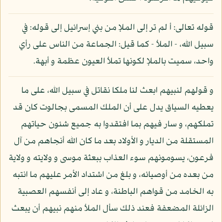
قوله تعالى: أ لم تر إلى الملإ من بني إسرائيل إلى قوله: في
سبيل الله، - الملأ - كما قيل: الجماعة من الناس على رأي
واحد، سميت بالملإ لكونها تملأ العيون عظمة و أبهة.
و قولهم لنبيهم ابعث لنا ملكا نقاتل في سبيل الله، على ما
يعطيه السياق يدل على أن الملك المسمى بجالوت كان قد
تملكهم، و سار فيهم بما افتقدوا به جميع شئون حياتهم
المستقلة من الديار و الأولاد بعد ما كان الله أنجاهم من آل
فرعون، يسومونهم سوء العذاب ببعثة موسى و ولايته و ولاية
من بعده من أوصيائه، و بلغ من اشتداد الأمر عليهم ما انتبه
به الخامد من قواهم الباطنة، و عاد إلى أنفسهم العصبية
الزائلة المضعفة فعند ذلك سأل الملأ منهم نبيهم أن يبعث