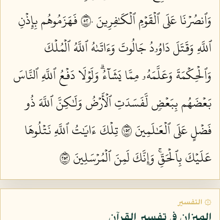
وَٱنصُرۡنَا عَلَى ٱلۡقَوۡمِ ٱلۡكَٰفِرِينَ ٢٥٠
فَهَزَمُوهُم بِإِذۡنِ
ٱللَّهِ وَقَتَلَ دَاوُۥدُ جَالُوتَ وَءَاتَىٰهُ ٱللَّهُ ٱلۡمُلۡكَ
وَٱلۡحِكۡمَةَ وَعَلَّمَهُۥ مِمَّا يَشَآءُۗ وَلَوۡلَا دَفۡعُ ٱللَّهِ ٱلنَّاسَ
بَعۡضَهُم بِبَعۡضٖ لَّفَسَدَتِ ٱلۡأَرۡضُ وَلَٰكِنَّ ٱللَّهَ ذُو
فَضۡلٍ عَلَى ٱلۡعَٰلَمِينَ ٢٥١
تِلۡكَ ءَايَٰتُ ٱللَّهِ نَتۡلُوهَا
عَلَيۡكَ بِٱلۡحَقِّۚ وَإِنَّكَ لَمِنَ ٱلۡمُرۡسَلِينَ ٢٥٢
۞ التفسير
الميزان في تفسير القرآن