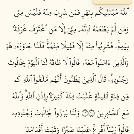
ٱللَّهَ مُبۡتَلِيكُم بِنَهَرٖ فَمَن شَرِبَ مِنۡهُ فَلَيۡسَ مِنِّي
وَمَن لَّمۡ يَطۡعَمۡهُ فَإِنَّهُۥ مِنِّيٓ إِلَّا مَنِ ٱغۡتَرَفَ غُرۡفَةَۢ
بِيَدِهِۦۚ فَشَرِبُواْ مِنۡهُ إِلَّا قَلِيلٗا مِّنۡهُمۡۚ فَلَمَّا جَاوَزَهُۥ هُوَ
وَٱلَّذِينَ ءَامَنُواْ مَعَهُۥ قَالُواْ لَا طَاقَةَ لَنَا ٱلۡيَوۡمَ بِجَالُوتَ
وَجُنُودِهِۦۚ قَالَ ٱلَّذِينَ يَظُنُّونَ أَنَّهُم مُّلَٰقُواْ ٱللَّهِ كَم
مِّن فِئَةٖ قَلِيلَةٍ غَلَبَتۡ فِئَةٗ كَثِيرَةَۢ بِإِذۡنِ ٱللَّهِۗ وَٱللَّهُ
مَعَ ٱلصَّٰبِرِينَ ٢٤٩
وَلَمَّا بَرَزُواْ لِجَالُوتَ وَجُنُودِهِۦ
قَالُواْ رَبَّنَآ أَفۡرِغۡ عَلَيۡنَا صَبۡرٗا وَثَبِّتۡ أَقۡدَامَنَا