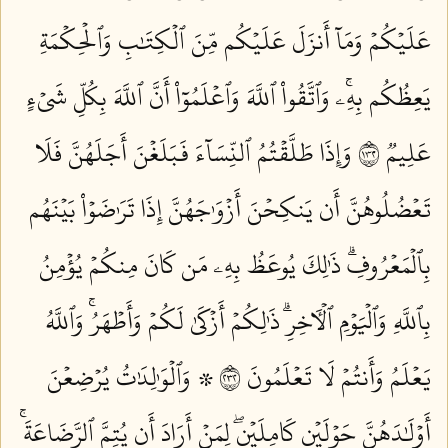
عَلَيۡكُمۡ وَمَآ أَنزَلَ عَلَيۡكُم مِّنَ ٱلۡكِتَٰبِ وَٱلۡحِكۡمَةِ
يَعِظُكُم بِهِۦۚ وَٱتَّقُواْ ٱللَّهَ وَٱعۡلَمُوٓاْ أَنَّ ٱللَّهَ بِكُلِّ شَيۡءٍ
عَلِيمٞ ٢٣١
وَإِذَا طَلَّقۡتُمُ ٱلنِّسَآءَ فَبَلَغۡنَ أَجَلَهُنَّ فَلَا
تَعۡضُلُوهُنَّ أَن يَنكِحۡنَ أَزۡوَٰجَهُنَّ إِذَا تَرَٰضَوۡاْ بَيۡنَهُم
بِٱلۡمَعۡرُوفِۗ ذَٰلِكَ يُوعَظُ بِهِۦ مَن كَانَ مِنكُمۡ يُؤۡمِنُ
بِٱللَّهِ وَٱلۡيَوۡمِ ٱلۡأٓخِرِۗ ذَٰلِكُمۡ أَزۡكَىٰ لَكُمۡ وَأَطۡهَرُۚ وَٱللَّهُ
يَعۡلَمُ وَأَنتُمۡ لَا تَعۡلَمُونَ ٢٣٢
۞ وَٱلۡوَٰلِدَٰتُ يُرۡضِعۡنَ
أَوۡلَٰدَهُنَّ حَوۡلَيۡنِ كَامِلَيۡنِۖ لِمَنۡ أَرَادَ أَن يُتِمَّ ٱلرَّضَاعَةَۚ