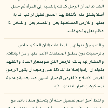
الشدائد لما أن الرجل كذلك بالنسبة إلى المرأة ثم جعل
أصلا يشتق منه الألفاظ بهذا المعنى فقيل لراكب الدابة
بعلها، و للأرض المستعلية بعل، و للصنم بعل، و للنخل إذا
عظم بعل و نحو ذلك.
و الضمير في بعولتهن للمطلقات إلا أن الحكم خاص
بالرجعيات دون مطلق المطلقات الأعم منها و من البائنات،
و المشار إليه بذلك التربص الذي هو بمعنى العدة، و التقييد
بقوله إن أرادوا إصلاحا، للدلالة على وجوب أن يكون الرجوع
لغرض الإصلاح لا لغرض الإضرار المنهي عنه بعد بقوله: و لا
تمسكوهن ضرارا لتعتدوا، الآية.
و لفظ أحق اسم تفضيل حقه أن يتحقق معناه دائما مع