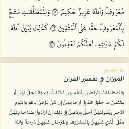
مَّعۡرُوفٖۗ وَٱللَّهُ عَزِيزٌ حَكِيمٞ ٢٤٠
وَلِلۡمُطَلَّقَٰتِ مَتَٰعُۢ
بِٱلۡمَعۡرُوفِۖ حَقًّا عَلَى ٱلۡمُتَّقِينَ ٢٤١
كَذَٰلِكَ يُبَيِّنُ ٱللَّهُ
لَكُمۡ ءَايَٰتِهِۦ لَعَلَّكُمۡ تَعۡقِلُونَ ٢٤٢
۞ التفسير
الميزان في تفسير القرآن
وَالْمُطَلَّقَاتُ يَتَرَبَّصْنَ بِأَنفُسِهِنَّ ثَلاَثَةَ قُرُوَءٍ وَلاَ يَحِلُّ لَهُنَّ أَن
يَكْتُمْنَ مَا خَلَقَ اللّهُ فِي أَرْحَامِهِنَّ إِن كُنَّ يُؤْمِنَّ بِاللّهِ وَالْيَوْمِ
الآخِرِ وَبُعُولَتُهُنَّ أَحَقُّ بِرَدِّهِنَّ فِي ذَلِكَ إِنْ أَرَادُواْ إِصْلاَحًا وَلَهُنَّ
مِثْلُ الَّذِي عَلَيْهِنَّ بِالْمَعْرُوفِ وَلِلرِّجَالِ عَلَيْهِنَّ دَرَجَةٌ وَاللّهُ