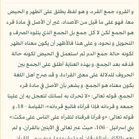
و القروء جمع القرء، و هو لفظ يطلق على الطهر و الحيض
معا، فهو على ما قيل من الأضداد، غير أن الأصل في مادة قرء
هو الجمع لكن لا كل جمع بل الجمع الذي يتلوه الصرف و
التحويل و نحوه، و على هذا فالأظهر أن يكون معناه الطهر
لكونه حالة جمع الدم ثم استعمل في الحيض لكونه حالة
قذفه بعد الجمع، و بهذه العناية أطلق على الجمع بين
الحروف للدلالة على معنى القراءة، و قد صرح أهل اللغة
بكون معناه هو الجمع، و يشعر بأن الأصل في مادة قرء
الجمع، قوله تعالى: «لا تحرك به لسانك لتعجل به إن علينا
جمعه و قرءانه فإذا قرأناه فاتبع قرءانه»: القيامة - 18، و
قوله تعالى: «و قرآنا فرقناه لتقرأه على الناس على مكث:»
بني إسرائيل - 106، حيث عبر تعالى في الآيتين بالقرآن، و لم
يعبر بالكتاب أو الفرقان أو ما يشبههما، و به سمي القرآن