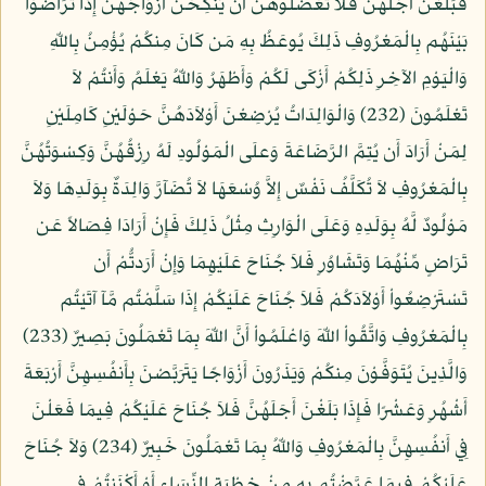
فَبَلَغْنَ أَجَلَهُنَّ فَلاَ تَعْضُلُوهُنَّ أَن يَنكِحْنَ أَزْوَاجَهُنَّ إِذَا تَرَاضَوْاْ
بَيْنَهُم بِالْمَعْرُوفِ ذَلِكَ يُوعَظُ بِهِ مَن كَانَ مِنكُمْ يُؤْمِنُ بِاللّهِ
وَالْيَوْمِ الآخِرِ ذَلِكُمْ أَزْكَى لَكُمْ وَأَطْهَرُ وَاللّهُ يَعْلَمُ وَأَنتُمْ لاَ
تَعْلَمُونَ (232) وَالْوَالِدَاتُ يُرْضِعْنَ أَوْلاَدَهُنَّ حَوْلَيْنِ كَامِلَيْنِ
لِمَنْ أَرَادَ أَن يُتِمَّ الرَّضَاعَةَ وَعلَى الْمَوْلُودِ لَهُ رِزْقُهُنَّ وَكِسْوَتُهُنَّ
بِالْمَعْرُوفِ لاَ تُكَلَّفُ نَفْسٌ إِلاَّ وُسْعَهَا لاَ تُضَآرَّ وَالِدَةٌ بِوَلَدِهَا وَلاَ
مَوْلُودٌ لَّهُ بِوَلَدِهِ وَعَلَى الْوَارِثِ مِثْلُ ذَلِكَ فَإِنْ أَرَادَا فِصَالاً عَن
تَرَاضٍ مِّنْهُمَا وَتَشَاوُرٍ فَلاَ جُنَاحَ عَلَيْهِمَا وَإِنْ أَرَدتُّمْ أَن
تَسْتَرْضِعُواْ أَوْلاَدَكُمْ فَلاَ جُنَاحَ عَلَيْكُمْ إِذَا سَلَّمْتُم مَّآ آتَيْتُم
بِالْمَعْرُوفِ وَاتَّقُواْ اللّهَ وَاعْلَمُواْ أَنَّ اللّهَ بِمَا تَعْمَلُونَ بَصِيرٌ (233)
وَالَّذِينَ يُتَوَفَّوْنَ مِنكُمْ وَيَذَرُونَ أَزْوَاجًا يَتَرَبَّصْنَ بِأَنفُسِهِنَّ أَرْبَعَةَ
أَشْهُرٍ وَعَشْرًا فَإِذَا بَلَغْنَ أَجَلَهُنَّ فَلاَ جُنَاحَ عَلَيْكُمْ فِيمَا فَعَلْنَ
فِي أَنفُسِهِنَّ بِالْمَعْرُوفِ وَاللّهُ بِمَا تَعْمَلُونَ خَبِيرٌ (234) وَلاَ جُنَاحَ
عَلَيْكُمْ فِيمَا عَرَّضْتُم بِهِ مِنْ خِطْبَةِ النِّسَاء أَوْ أَكْنَنتُمْ فِي