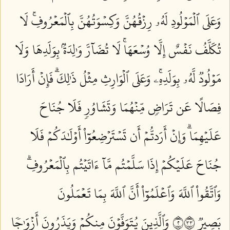
وَعَلَى ٱلۡمَوۡلُودِ لَهُۥ رِزۡقُهُنَّ وَكِسۡوَتُهُنَّ بِٱلۡمَعۡرُوفِۚ لَا
تُكَلَّفُ نَفۡسٌ إِلَّا وُسۡعَهَاۚ لَا تُضَآرَّ وَٰلِدَةُۢ بِوَلَدِهَا وَلَا
مَوۡلُودٞ لَّهُۥ بِوَلَدِهِۦۚ وَعَلَى ٱلۡوَارِثِ مِثۡلُ ذَٰلِكَۗ فَإِنۡ أَرَادَا
فِصَالًا عَن تَرَاضٖ مِّنۡهُمَا وَتَشَاوُرٖ فَلَا جُنَاحَ
عَلَيۡهِمَاۗ وَإِنۡ أَرَدتُّمۡ أَن تَسۡتَرۡضِعُوٓاْ أَوۡلَٰدَكُمۡ فَلَا
جُنَاحَ عَلَيۡكُمۡ إِذَا سَلَّمۡتُم مَّآ ءَاتَيۡتُم بِٱلۡمَعۡرُوفِۗ
وَٱتَّقُواْ ٱللَّهَ وَٱعۡلَمُوٓاْ أَنَّ ٱللَّهَ بِمَا تَعۡمَلُونَ
بَصِيرٞ ٢٣٣
وَٱلَّذِينَ يُتَوَفَّوۡنَ مِنكُمۡ وَيَذَرُونَ أَزۡوَٰجٗا