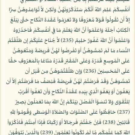
أَنفُسِكُمْ عَلِمَ اللّهُ أَنَّكُمْ سَتَذْكُرُونَهُنَّ وَلَكِن لاَّ تُوَاعِدُوهُنَّ سِرًّا
إِلاَّ أَن تَقُولُواْ قَوْلاً مَّعْرُوفًا وَلاَ تَعْزِمُواْ عُقْدَةَ النِّكَاحِ حَتَّىَ يَبْلُغَ
الْكِتَابُ أَجَلَهُ وَاعْلَمُواْ أَنَّ اللّهَ يَعْلَمُ مَا فِي أَنفُسِكُمْ فَاحْذَرُوهُ
وَاعْلَمُواْ أَنَّ اللّهَ غَفُورٌ حَلِيمٌ (235) لاَّ جُنَاحَ عَلَيْكُمْ إِن طَلَّقْتُمُ
النِّسَاء مَا لَمْ تَمَسُّوهُنُّ أَوْ تَفْرِضُواْ لَهُنَّ فَرِيضَةً وَمَتِّعُوهُنَّ
عَلَى الْمُوسِعِ قَدَرُهُ وَعَلَى الْمُقْتِرِ قَدْرُهُ مَتَاعًا بِالْمَعْرُوفِ حَقًّا
عَلَى الْمُحْسِنِينَ (236) وَإِن طَلَّقْتُمُوهُنَّ مِن قَبْلِ أَن
تَمَسُّوهُنَّ وَقَدْ فَرَضْتُمْ لَهُنَّ فَرِيضَةً فَنِصْفُ مَا فَرَضْتُمْ إَلاَّ أَن
يَعْفُونَ أَوْ يَعْفُوَ الَّذِي بِيَدِهِ عُقْدَةُ النِّكَاحِ وَأَن تَعْفُواْ أَقْرَبُ
لِلتَّقْوَى وَلاَ تَنسَوُاْ الْفَضْلَ بَيْنَكُمْ إِنَّ اللّهَ بِمَا تَعْمَلُونَ بَصِيرٌ
(237) حَافِظُواْ عَلَى الصَّلَوَاتِ والصَّلاَةِ الْوُسْطَى وَقُومُواْ لِلّهِ
قَانِتِينَ (238) فَإنْ خِفْتُمْ فَرِجَالاً أَوْ رُكْبَانًا فَإِذَا أَمِنتُمْ فَاذْكُرُواْ
اللّهَ كَمَا عَلَّمَكُم مَّا لَمْ تَكُونُواْ تَعْلَمُونَ (239) وَالَّذِينَ يُتَوَفَّوْنَ