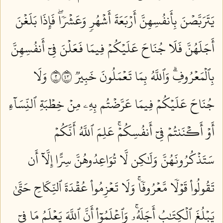
يَتَرَبَّصۡنَ بِأَنفُسِهِنَّ أَرۡبَعَةَ أَشۡهُرٖ وَعَشۡرٗاۖ فَإِذَا بَلَغۡنَ
أَجَلَهُنَّ فَلَا جُنَاحَ عَلَيۡكُمۡ فِيمَا فَعَلۡنَ فِيٓ أَنفُسِهِنَّ
بِٱلۡمَعۡرُوفِۗ وَٱللَّهُ بِمَا تَعۡمَلُونَ خَبِيرٞ ٢٣٤
وَلَا
جُنَاحَ عَلَيۡكُمۡ فِيمَا عَرَّضۡتُم بِهِۦ مِنۡ خِطۡبَةِ ٱلنِّسَآءِ
أَوۡ أَكۡنَنتُمۡ فِيٓ أَنفُسِكُمۡۚ عَلِمَ ٱللَّهُ أَنَّكُمۡ
سَتَذۡكُرُونَهُنَّ وَلَٰكِن لَّا تُوَاعِدُوهُنَّ سِرًّا إِلَّآ أَن
تَقُولُواْ قَوۡلٗا مَّعۡرُوفٗاۚ وَلَا تَعۡزِمُواْ عُقۡدَةَ ٱلنِّكَاحِ حَتَّىٰ
يَبۡلُغَ ٱلۡكِتَٰبُ أَجَلَهُۥۚ وَٱعۡلَمُوٓاْ أَنَّ ٱللَّهَ يَعۡلَمُ مَا فِيٓ