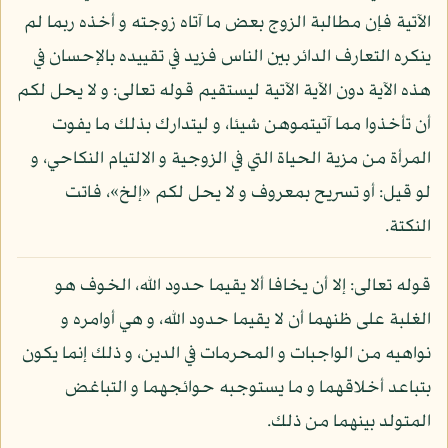
الآتية فإن مطالبة الزوج بعض ما آتاه زوجته و أخذه ربما لم
ينكره التعارف الدائر بين الناس فزيد في تقييده بالإحسان في
هذه الآية دون الآية الآتية ليستقيم قوله تعالى: و لا يحل لكم
أن تأخذوا مما آتيتموهن شيئا، و ليتدارك بذلك ما يفوت
المرأة من مزية الحياة التي في الزوجية و الالتيام النكاحي، و
لو قيل: أو تسريح بمعروف و لا يحل لكم «إلخ»، فاتت
النكتة.
قوله تعالى: إلا أن يخافا ألا يقيما حدود الله، الخوف هو
الغلبة على ظنهما أن لا يقيما حدود الله، و هي أوامره و
نواهيه من الواجبات و المحرمات في الدين، و ذلك إنما يكون
بتباعد أخلاقهما و ما يستوجبه حوائجهما و التباغض
المتولد بينهما من ذلك.