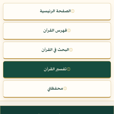
۞
الصفحة الرئيسية
۞
فهرس القرآن
۞
البحث في القرآن
۞
تفسير القرآن
۞
محفظتي