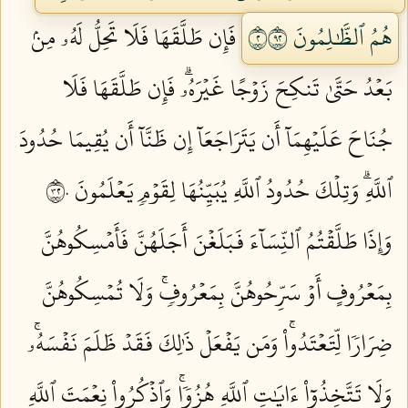
هُمُ ٱلظَّٰلِمُونَ ٢٢٩
فَإِن طَلَّقَهَا فَلَا تَحِلُّ لَهُۥ مِنۢ
بَعۡدُ حَتَّىٰ تَنكِحَ زَوۡجًا غَيۡرَهُۥۗ فَإِن طَلَّقَهَا فَلَا
جُنَاحَ عَلَيۡهِمَآ أَن يَتَرَاجَعَآ إِن ظَنَّآ أَن يُقِيمَا حُدُودَ
ٱللَّهِۗ وَتِلۡكَ حُدُودُ ٱللَّهِ يُبَيِّنُهَا لِقَوۡمٖ يَعۡلَمُونَ ٢٣٠
وَإِذَا طَلَّقۡتُمُ ٱلنِّسَآءَ فَبَلَغۡنَ أَجَلَهُنَّ فَأَمۡسِكُوهُنَّ
بِمَعۡرُوفٍ أَوۡ سَرِّحُوهُنَّ بِمَعۡرُوفٖۚ وَلَا تُمۡسِكُوهُنَّ
ضِرَارٗا لِّتَعۡتَدُواْۚ وَمَن يَفۡعَلۡ ذَٰلِكَ فَقَدۡ ظَلَمَ نَفۡسَهُۥۚ
وَلَا تَتَّخِذُوٓاْ ءَايَٰتِ ٱللَّهِ هُزُوٗاۚ وَٱذۡكُرُواْ نِعۡمَتَ ٱللَّهِ