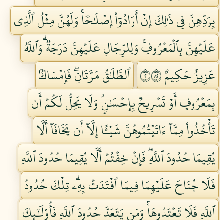
بِرَدِّهِنَّ فِي ذَٰلِكَ إِنۡ أَرَادُوٓاْ إِصۡلَٰحٗاۚ وَلَهُنَّ مِثۡلُ ٱلَّذِي
عَلَيۡهِنَّ بِٱلۡمَعۡرُوفِۚ وَلِلرِّجَالِ عَلَيۡهِنَّ دَرَجَةٞۗ وَٱللَّهُ
عَزِيزٌ حَكِيمٌ ٢٢٨
ٱلطَّلَٰقُ مَرَّتَانِۖ فَإِمۡسَاكُۢ
بِمَعۡرُوفٍ أَوۡ تَسۡرِيحُۢ بِإِحۡسَٰنٖۗ وَلَا يَحِلُّ لَكُمۡ أَن
تَأۡخُذُواْ مِمَّآ ءَاتَيۡتُمُوهُنَّ شَيۡـًٔا إِلَّآ أَن يَخَافَآ أَلَّا
يُقِيمَا حُدُودَ ٱللَّهِۖ فَإِنۡ خِفۡتُمۡ أَلَّا يُقِيمَا حُدُودَ ٱللَّهِ
فَلَا جُنَاحَ عَلَيۡهِمَا فِيمَا ٱفۡتَدَتۡ بِهِۦۗ تِلۡكَ حُدُودُ
ٱللَّهِ فَلَا تَعۡتَدُوهَاۚ وَمَن يَتَعَدَّ حُدُودَ ٱللَّهِ فَأُوْلَٰٓئِكَ