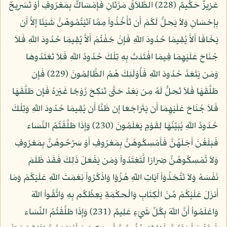
عَزِيزٌ حَكُيمٌ (228) الطَّلاَقُ مَرَّتَانِ فَإِمْسَاكٌ بِمَعْرُوفٍ أَوْ تَسْرِيحٌ
بِإِحْسَانٍ وَلاَ يَحِلُّ لَكُمْ أَن تَأْخُذُواْ مِمَّا آتَيْتُمُوهُنَّ شَيْئًا إِلاَّ أَن
يَخَافَا أَلاَّ يُقِيمَا حُدُودَ اللّهِ فَإِنْ خِفْتُمْ أَلاَّ يُقِيمَا حُدُودَ اللّهِ فَلاَ
جُنَاحَ عَلَيْهِمَا فِيمَا افْتَدَتْ بِهِ تِلْكَ حُدُودُ اللّهِ فَلاَ تَعْتَدُوهَا
وَمَن يَتَعَدَّ حُدُودَ اللّهِ فَأُوْلَئِكَ هُمُ الظَّالِمُونَ (229) فَإِن
طَلَّقَهَا فَلاَ تَحِلُّ لَهُ مِن بَعْدُ حَتَّىَ تَنكِحَ زَوْجًا غَيْرَهُ فَإِن طَلَّقَهَا
فَلاَ جُنَاحَ عَلَيْهِمَا أَن يَتَرَاجَعَا إِن ظَنَّا أَن يُقِيمَا حُدُودَ اللّهِ وَتِلْكَ
حُدُودُ اللّهِ يُبَيِّنُهَا لِقَوْمٍ يَعْلَمُونَ (230) وَإِذَا طَلَّقْتُمُ النَّسَاء
فَبَلَغْنَ أَجَلَهُنَّ فَأَمْسِكُوهُنَّ بِمَعْرُوفٍ أَوْ سَرِّحُوهُنَّ بِمَعْرُوفٍ
وَلاَ تُمْسِكُوهُنَّ ضِرَارًا لَّتَعْتَدُواْ وَمَن يَفْعَلْ ذَلِكَ فَقَدْ ظَلَمَ
نَفْسَهُ وَلاَ تَتَّخِذُوَاْ آيَاتِ اللّهِ هُزُوًا وَاذْكُرُواْ نِعْمَتَ اللّهِ عَلَيْكُمْ وَمَا
أَنزَلَ عَلَيْكُمْ مِّنَ الْكِتَابِ وَالْحِكْمَةِ يَعِظُكُم بِهِ وَاتَّقُواْ اللّهَ
وَاعْلَمُواْ أَنَّ اللّهَ بِكُلِّ شَيْءٍ عَلِيمٌ (231) وَإِذَا طَلَّقْتُمُ النِّسَاء