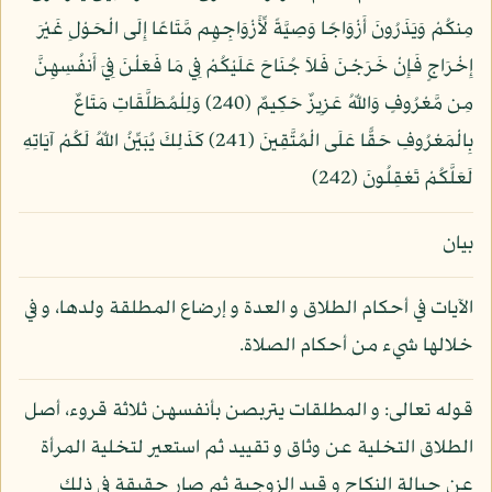
مِنكُمْ وَيَذَرُونَ أَزْوَاجًا وَصِيَّةً لِّأَزْوَاجِهِم مَّتَاعًا إِلَى الْحَوْلِ غَيْرَ
إِخْرَاجٍ فَإِنْ خَرَجْنَ فَلاَ جُنَاحَ عَلَيْكُمْ فِي مَا فَعَلْنَ فِيَ أَنفُسِهِنَّ
مِن مَّعْرُوفٍ وَاللّهُ عَزِيزٌ حَكِيمٌ (240) وَلِلْمُطَلَّقَاتِ مَتَاعٌ
بِالْمَعْرُوفِ حَقًّا عَلَى الْمُتَّقِينَ (241) كَذَلِكَ يُبَيِّنُ اللّهُ لَكُمْ آيَاتِهِ
لَعَلَّكُمْ تَعْقِلُونَ (242)
بيان
الآيات في أحكام الطلاق و العدة و إرضاع المطلقة ولدها، و في
خلالها شيء من أحكام الصلاة.
قوله تعالى: و المطلقات يتربصن بأنفسهن ثلاثة قروء، أصل
الطلاق التخلية عن وثاق و تقييد ثم استعير لتخلية المرأة
عن حبالة النكاح و قيد الزوجية ثم صار حقيقة في ذلك