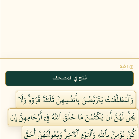
۞ الآية
فتح في المصحف
وَٱلۡمُطَلَّقَٰتُ يَتَرَبَّصۡنَ بِأَنفُسِهِنَّ ثَلَٰثَةَ قُرُوٓءٖۚ وَلَا
يَحِلُّ لَهُنَّ أَن يَكۡتُمۡنَ مَا خَلَقَ ٱللَّهُ فِيٓ أَرۡحَامِهِنَّ إِن
كُنَّ يُؤۡمِنَّ بِٱللَّهِ وَٱلۡيَوۡمِ ٱلۡأٓخِرِۚ وَبُعُولَتُهُنَّ أَحَقُّ