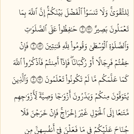
لِلتَّقۡوَىٰۚ وَلَا تَنسَوُاْ ٱلۡفَضۡلَ بَيۡنَكُمۡۚ إِنَّ ٱللَّهَ بِمَا
تَعۡمَلُونَ بَصِيرٌ ٢٣٧
حَٰفِظُواْ عَلَى ٱلصَّلَوَٰتِ
وَٱلصَّلَوٰةِ ٱلۡوُسۡطَىٰ وَقُومُواْ لِلَّهِ قَٰنِتِينَ ٢٣٨
فَإِنۡ
خِفۡتُمۡ فَرِجَالًا أَوۡ رُكۡبَانٗاۖ فَإِذَآ أَمِنتُمۡ فَٱذۡكُرُواْ ٱللَّهَ
كَمَا عَلَّمَكُم مَّا لَمۡ تَكُونُواْ تَعۡلَمُونَ ٢٣٩
وَٱلَّذِينَ
يُتَوَفَّوۡنَ مِنكُمۡ وَيَذَرُونَ أَزۡوَٰجٗا وَصِيَّةٗ لِّأَزۡوَٰجِهِم
مَّتَٰعًا إِلَى ٱلۡحَوۡلِ غَيۡرَ إِخۡرَاجٖۚ فَإِنۡ خَرَجۡنَ فَلَا
جُنَاحَ عَلَيۡكُمۡ فِي مَا فَعَلۡنَ فِيٓ أَنفُسِهِنَّ مِن