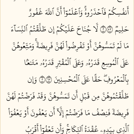
أَنفُسِكُمۡ فَٱحۡذَرُوهُۚ وَٱعۡلَمُوٓاْ أَنَّ ٱللَّهَ غَفُورٌ
حَلِيمٞ ٢٣٥
لَّا جُنَاحَ عَلَيۡكُمۡ إِن طَلَّقۡتُمُ ٱلنِّسَآءَ
مَا لَمۡ تَمَسُّوهُنَّ أَوۡ تَفۡرِضُواْ لَهُنَّ فَرِيضَةٗۚ وَمَتِّعُوهُنَّ
عَلَى ٱلۡمُوسِعِ قَدَرُهُۥ وَعَلَى ٱلۡمُقۡتِرِ قَدَرُهُۥ مَتَٰعَۢا
بِٱلۡمَعۡرُوفِۖ حَقًّا عَلَى ٱلۡمُحۡسِنِينَ ٢٣٦
وَإِن
طَلَّقۡتُمُوهُنَّ مِن قَبۡلِ أَن تَمَسُّوهُنَّ وَقَدۡ فَرَضۡتُمۡ لَهُنَّ
فَرِيضَةٗ فَنِصۡفُ مَا فَرَضۡتُمۡ إِلَّآ أَن يَعۡفُونَ أَوۡ يَعۡفُوَاْ
ٱلَّذِي بِيَدِهِۦ عُقۡدَةُ ٱلنِّكَاحِۚ وَأَن تَعۡفُوٓاْ أَقۡرَبُ