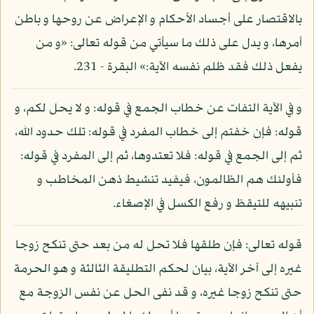
بالاقتصار على أجساد الأحكام و الإعراض عن روحها و باطن
أمرها، و يدل على ذلك ما سيأتي من قوله تعالى: «و من
يفعل ذلك فقد ظلم نفسه الآية:» البقرة - 231.
و في الآية التفات عن خطاب الجمع في قوله: و لا يحل لكم، و
قوله: فإن خفتم إلى خطاب المفرد في قوله: تلك حدود الله،
ثم إلى الجمع في قوله: فلا تعتدوها، ثم إلى المفرد في قوله:
فأولئك هم الظالمون، فيفيد تنشيط ذهن المخاطب و
تنبيهه للتيقظ و رفع الكسل في الإصغاء.
قوله تعالى: فإن طلقها فلا تحل له من بعد حتى تنكح زوجا
غيره إلى آخر الآية، بيان لحكم التطليقة الثالثة و هو الحرمة
حتى تنكح زوجا غيره، و قد نفى الحل عن نفس الزوجة مع