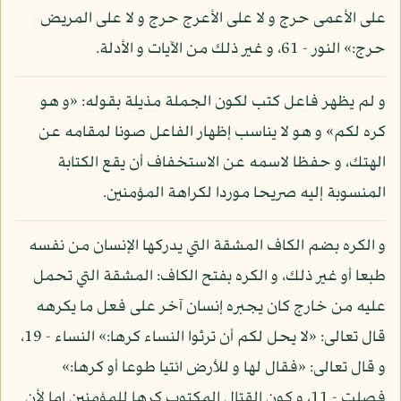
على الأعمى حرج و لا على الأعرج حرج و لا على المريض
حرج:» النور - 61، و غير ذلك من الآيات و الأدلة.
و لم يظهر فاعل كتب لكون الجملة مذيلة بقوله: «و هو
كره لكم» و هو لا يناسب إظهار الفاعل صونا لمقامه عن
الهتك، و حفظا لاسمه عن الاستخفاف أن يقع الكتابة
المنسوبة إليه صريحا موردا لكراهة المؤمنين.
و الكره بضم الكاف المشقة التي يدركها الإنسان من نفسه
طبعا أو غير ذلك، و الكره بفتح الكاف: المشقة التي تحمل
عليه من خارج كان يجبره إنسان آخر على فعل ما يكرهه
قال تعالى: «لا يحل لكم أن ترثوا النساء كرها:» النساء - 19،
و قال تعالى: «فقال لها و للأرض ائتيا طوعا أو كرها:»
فصلت - 11، و كون القتال المكتوب كرها للمؤمنين إما لأن