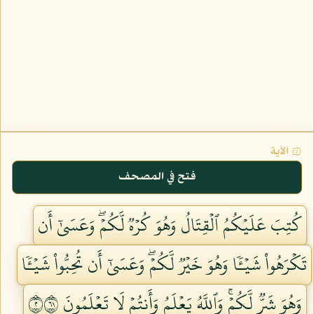
۞ الآية
فتح في المصحف
كُتِبَ عَلَيۡكُمُ ٱلۡقِتَالُ وَهُوَ كُرۡهٞ لَّكُمۡۖ وَعَسَىٰٓ أَن
تَكۡرَهُواْ شَيۡـٔٗا وَهُوَ خَيۡرٞ لَّكُمۡۖ وَعَسَىٰٓ أَن تُحِبُّواْ شَيۡـٔٗا
وَهُوَ شَرّٞ لَّكُمۡۚ وَٱللَّهُ يَعۡلَمُ وَأَنتُمۡ لَا تَعۡلَمُونَ ٢١٦