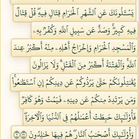
يَسۡـَٔلُونَكَ عَنِ ٱلشَّهۡرِ ٱلۡحَرَامِ قِتَالٖ فِيهِۖ قُلۡ قِتَالٞ
فِيهِ كَبِيرٞۚ وَصَدٌّ عَن سَبِيلِ ٱللَّهِ وَكُفۡرُۢ بِهِۦ
وَٱلۡمَسۡجِدِ ٱلۡحَرَامِ وَإِخۡرَاجُ أَهۡلِهِۦ مِنۡهُ أَكۡبَرُ عِندَ
ٱللَّهِۚ وَٱلۡفِتۡنَةُ أَكۡبَرُ مِنَ ٱلۡقَتۡلِۗ وَلَا يَزَالُونَ
يُقَٰتِلُونَكُمۡ حَتَّىٰ يَرُدُّوكُمۡ عَن دِينِكُمۡ إِنِ ٱسۡتَطَٰعُواْۚ
وَمَن يَرۡتَدِدۡ مِنكُمۡ عَن دِينِهِۦ فَيَمُتۡ وَهُوَ كَافِرٞ
فَأُوْلَٰٓئِكَ حَبِطَتۡ أَعۡمَٰلُهُمۡ فِي ٱلدُّنۡيَا وَٱلۡأٓخِرَةِۖ
وَأُوْلَٰٓئِكَ أَصۡحَٰبُ ٱلنَّارِۖ هُمۡ فِيهَا خَٰلِدُونَ ٢١٧