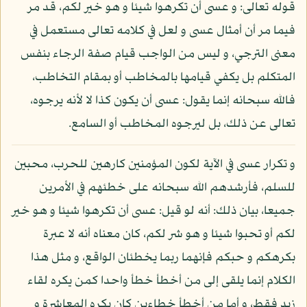
قوله تعالى: و عسى أن تكرهوا شيئا و هو خير لكم، قد مر
فيما مر أن أمثال عسى و لعل في كلامه تعالى مستعمل في
معنى الترجي، و ليس من الواجب قيام صفة الرجاء بنفس
المتكلم بل يكفي قيامها بالمخاطب أو بمقام التخاطب،
فالله سبحانه إنما يقول: عسى أن يكون كذا لا لأنه يرجوه،
تعالى عن ذلك، بل ليرجوه المخاطب أو السامع.
و تكرار عسى في الآية لكون المؤمنين كارهين للحرب، محبين
للسلم، فأرشدهم الله سبحانه على خطئهم في الأمرين
جميعا، بيان ذلك: أنه لو قيل: عسى أن تكرهوا شيئا و هو خير
لكم أو تحبوا شيئا و هو شر لكم، كان معناه أنه لا عبرة
بكرهكم و حبكم فإنهما ربما يخطئان الواقع، و مثل هذا
الكلام إنما يلقى إلى من أخطأ خطأ واحدا كمن يكره لقاء
زيد فقط، و أما من أخطأ خطاءين كان يكره المعاشرة و