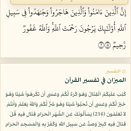
إِنَّ ٱلَّذِينَ ءَامَنُواْ وَٱلَّذِينَ هَاجَرُواْ وَجَٰهَدُواْ فِي سَبِيلِ
ٱللَّهِ أُوْلَٰٓئِكَ يَرۡجُونَ رَحۡمَتَ ٱللَّهِۚ وَٱللَّهُ غَفُورٞ
رَّحِيمٞ ٢١٨
۞ التفسير
الميزان في تفسير القرآن
كُتِبَ عَلَيْكُمُ الْقِتَالُ وَهُوَ كُرْهٌ لَّكُمْ وَعَسَى أَن تَكْرَهُواْ شَيْئًا وَهُوَ
خَيْرٌ لَّكُمْ وَعَسَى أَن تُحِبُّواْ شَيْئًا وَهُوَ شَرٌّ لَّكُمْ وَاللّهُ يَعْلَمُ وَأَنتُمْ
لاَ تَعْلَمُونَ (216) يَسْأَلُونَكَ عَنِ الشَّهْرِ الْحَرَامِ قِتَالٍ فِيهِ قُلْ
قِتَالٌ فِيهِ كَبِيرٌ وَصَدٌّ عَن سَبِيلِ اللّهِ وَكُفْرٌ بِهِ وَالْمَسْجِدِ الْحَرَامِ