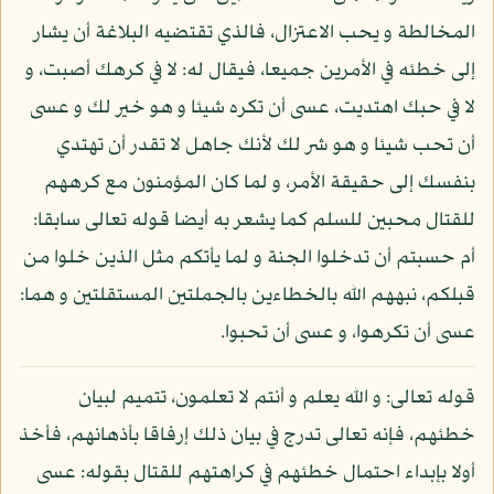
المخالطة و يحب الاعتزال، فالذي تقتضيه البلاغة أن يشار
إلى خطئه في الأمرين جميعا، فيقال له: لا في كرهك أصبت، و
لا في حبك اهتديت، عسى أن تكره شيئا و هو خير لك و عسى
أن تحب شيئا و هو شر لك لأنك جاهل لا تقدر أن تهتدي
بنفسك إلى حقيقة الأمر، و لما كان المؤمنون مع كرههم
للقتال محبين للسلم كما يشعر به أيضا قوله تعالى سابقا:
أم حسبتم أن تدخلوا الجنة و لما يأتكم مثل الذين خلوا من
قبلكم، نبههم الله بالخطاءين بالجملتين المستقلتين و هما:
عسى أن تكرهوا، و عسى أن تحبوا.
قوله تعالى: و الله يعلم و أنتم لا تعلمون، تتميم لبيان
خطئهم، فإنه تعالى تدرج في بيان ذلك إرفاقا بأذهانهم، فأخذ
أولا بإبداء احتمال خطئهم في كراهتهم للقتال بقوله: عسى