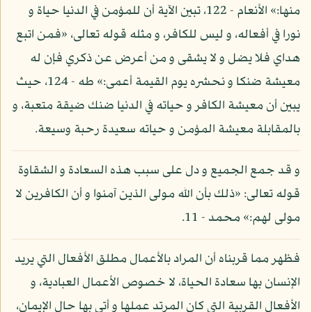
منها:» الأنعام - 122، تبين الآية أن للمؤمن في الدنيا حياة و
نورا في أفعاله، و ليس للكافر، و مثله قوله تعالى، «فمن اتبع
هداي فلا يضل و لا يشقى و من أعرض عن ذكري فإن له
معيشة ضنكا و نحشره يوم القيمة أعمى:» طه - 124، حيث
يبين أن معيشة الكافر و حياته في الدنيا ضنك ضيقة متعبة، و
بالمقابلة معيشة المؤمن و حياته سعيدة رحبة وسيعة.
و قد جمع الجميع و دل على سبب هذه السعادة و الشقاوة
قوله تعالى: «ذلك بأن الله مولى الذين آمنوا و أن الكافرين لا
مولى لهم:» محمد - 11.
فظهر مما قربناه أن المراد بالأعمال مطلق الأفعال التي يريد
الإنسان بها سعادة الحياة، لا خصوص الأعمال العبادية، و
الأفعال القربية التي كان المرتد عملها و أتى بها حال الإيمان،