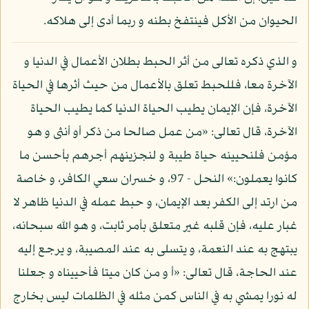
الحيوان من الأكل فينتفخ بطنه و ربما أدى إلى هلاكه.
و الذي ذكره تعالى من أثر الحبط بطلان الأعمال في الدنيا و
الآخرة معا، فللحبط تعلق بالأعمال من حيث أثرها في الحياة
الآخرة، فإن الإيمان يطيب الحياة الدنيا كما يطيب الحياة
الآخرة، قال تعالى: «من عمل صالحا من ذكر أو أنثى و هو
مؤمن فلنحيينه حياة طيبة و لنجزينهم أجرهم بأحسن ما
كانوا يعملون:» النحل - 97، و خسران سعي الكافر، و خاصة
من ارتد إلى الكفر بعد الإيمان، و حبط عمله في الدنيا ظاهر لا
غبار عليه، فإن قلبه غير متعلق بأمر ثابت، و هو الله سبحانه،
يبتهج به عند النعمة، و يتسلى به عند المصيبة، و يرجع إليه
عند الحاجة، قال تعالى: «أ و من كان ميتا فأحييناه و جعلنا
له نورا يمشي به في الناس كمن مثله في الظلمات ليس بخارج