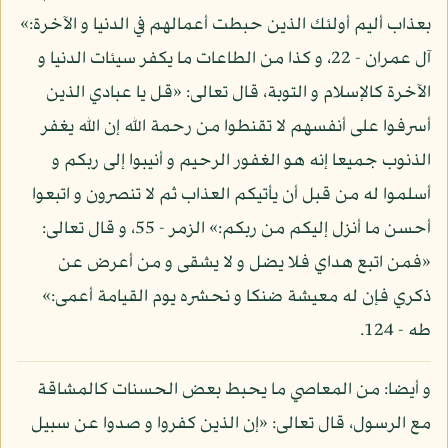
بعذاب أليم أولئك الذين حبطت أعمالهم في الدنيا و الآخرة:»
آل عمران - 22، و كذا من الطاعات ما يكفر سيئات الدنيا و
الآخرة كالإسلام و التوبة، قال تعالى: «قل يا عبادي الذين
أسرفوا على أنفسهم لا تقنطوا من رحمة الله إن الله يغفر
الذنوب جميعا إنه هو الغفور الرحيم و أنيبوا إلى ربكم و
أسلموا له من قبل أن يأتيكم العذاب ثم لا تنصرون و اتبعوا
أحسن ما أنزل إليكم من ربكم:» الزمر - 55، و قال تعالى:
«فمن اتبع هداي فلا يضل و لا يشقى و من أعرض عن
ذكري فإن له معيشة ضنكا و نحشره يوم القيامة أعمى:»
طه - 124.
و أيضا: من المعاصي ما يحبط بعض الحسنات كالمشاقة
مع الرسول، قال تعالى: «إن الذين كفروا و صدوا عن سبيل