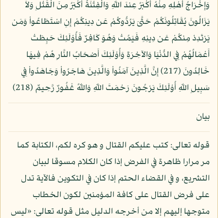
وَإِخْرَاجُ أَهْلِهِ مِنْهُ أَكْبَرُ عِندَ اللّهِ وَالْفِتْنَةُ أَكْبَرُ مِنَ الْقَتْلِ وَلاَ
يَزَالُونَ يُقَاتِلُونَكُمْ حَتَّىَ يَرُدُّوكُمْ عَن دِينِكُمْ إِنِ اسْتَطَاعُواْ وَمَن
يَرْتَدِدْ مِنكُمْ عَن دِينِهِ فَيَمُتْ وَهُوَ كَافِرٌ فَأُوْلَئِكَ حَبِطَتْ
أَعْمَالُهُمْ فِي الدُّنْيَا وَالآخِرَةِ وَأُوْلَئِكَ أَصْحَابُ النَّارِ هُمْ فِيهَا
خَالِدُونَ (217) إِنَّ الَّذِينَ آمَنُواْ وَالَّذِينَ هَاجَرُواْ وَجَاهَدُواْ فِي
سَبِيلِ اللّهِ أُوْلَئِكَ يَرْجُونَ رَحْمَتَ اللّهِ وَاللّهُ غَفُورٌ رَّحِيمٌ (218)
بيان
قوله تعالى: كتب عليكم القتال و هو كره لكم، الكتابة كما
مر مرارا ظاهرة في الفرض إذا كان الكلام مسوقا لبيان
التشريع، و في القضاء الحتم إذا كان في التكوين فالآية تدل
على فرض القتال على كافة المؤمنين لكون الخطاب
متوجها إليهم إلا من أخرجه الدليل مثل قوله تعالى: «ليس