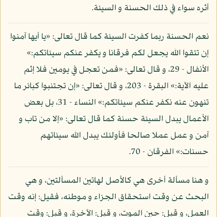
أثره سواء في ذلك الحسنة و السيئة.
نعم الحسنة ربما كفرت السيئة كما قال تعالى: «يا أيها آمنوا
إن تتقوا الله يجعل لكم فرقانا و يكفر عنكم سيئاتكم:»
الأنفال - 29، و قال تعالى: «فمن تعجل في يومين فلا إثم
عليه الآية:» البقرة - 203، و قال تعالى: «إن تجتنبوا كبائر ما
تنهون عنه نكفر عنكم سيئاتكم:» النساء - 31، بل بعض
الأعمال يبدل السيئة حسنة كما قال تعالى: «إلا من تاب و
آمن و عمل عملا صالحا فأولئك يبدل الله سيئاتهم
حسنات:» الفرقان - 70.
و هنا مسألة أخرى هي كالأصل لهاتين المسألتين، و هي
البحث عن وقت استحقاق الجزاء و موطنه، فقيل: إنه وقت
العمل، و قيل: حين الموت، و قيل: الآخرة، و قيل: وقت