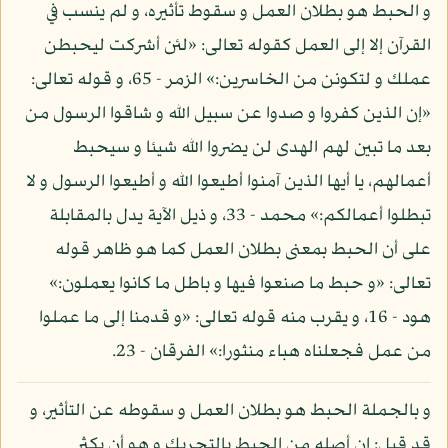
و الحبط هو بطلان العمل و سقوط تأثيره، و لم ينسب في
القرآن إلا إلى العمل كقوله تعالى: «لئن أشركت ليحبطن
عملك و لتكونن من الخاسرين:» الزمر - 65، و قوله تعالى:
«إن الذين كفروا و صدوا عن سبيل الله و شاقوا الرسول من
بعد ما تبين لهم الهدى لن يضروا الله شيئا و سيحبط
أعمالهم، يا أيها الذين آمنوا أطيعوا الله و أطيعوا الرسول و لا
تبطلوا أعمالكم:» محمد - 33، و ذيل الآية يدل بالمقابلة
على أن الحبط بمعنى بطلان العمل كما هو ظاهر قوله
تعالى: «و حبط ما صنعوا فيها و باطل ما كانوا يعملون:»
هود - 16، و يقرب منه قوله تعالى: «و قدمنا إلى ما عملوا
من عمل فجعلناه هباء منثورا:» الفرقان - 23.
و بالجملة الحبط هو بطلان العمل و سقوطه عن التأثير، و
قد قيل: إن أصله من الحبط بالتحريك و هو أن يكثر