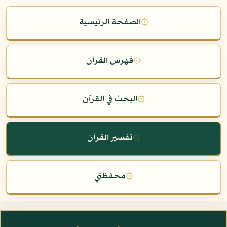
۞
الصفحة الرئيسية
۞
فهرس القرآن
۞
البحث في القرآن
۞
تفسير القرآن
۞
محفظتي