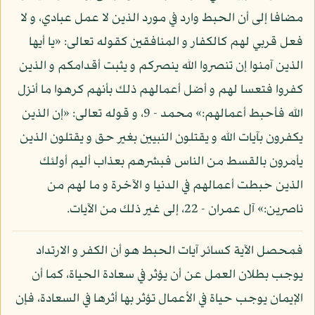
مضافا إلى أن الحبط وارد في مورد الذين لا عمل عبادي، و لا
فعل قربي لهم كالكفار و المنافقين كقوله تعالى: «يا أيها
الذين آمنوا إن تنصروا الله ينصركم و يثبت أقدامكم و الذين
كفروا فتعسا لهم و أضل أعمالهم ذلك بأنهم كرهوا ما أنزل
الله فأحبط أعمالهم:» محمد - 9، و قوله تعالى: «إن الذين
يكفرون بآيات الله و يقتلون النبيين بغير حق و يقتلون الذين
يأمرون بالقسط من الناس فبشرهم بعذاب أليم أولئك
الذين حبطت أعمالهم في الدنيا و الآخرة و ما لهم من
ناصرين:» آل عمران - 22، إلى غير ذلك من الآيات.
فمحصل الآية كسائر آيات الحبط هو أن الكفر و الارتداد
يوجب بطلان العمل عن أن يؤثر في سعادة الحياة، كما أن
الإيمان يوجب حياة في الأعمال تؤثر بها أثرها في السعادة، فإن