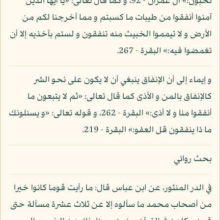
تحبون:» آل عمران - 92، و كما قال تعالى: «يا أيها الذين
آمنوا أنفقوا من طيبات ما كسبتم و مما أخرجنا لكم من
الأرض و لا تيمموا الخبيث منه تنفقون و لستم بآخذيه إلا أن
تغمضوا فيه:» البقرة - 267.
و إيماء إلى أن الإنفاق ينبغي أن لا يكون على نحو الشر
كالإنفاق بالمن و الأذى كما قال تعالى: «ثم لا يتبعون ما
أنفقوا منا و لا أذى:» البقرة - 262، و قوله تعالى: «و يسئلونك
ما ذا ينفقون قل العفو:» البقرة - 219.
بحث روائي
في الدر المنثور، عن ابن عباس قال: ما رأيت قوما كانوا خيرا
من أصحاب محمد ما سألوه إلا عن ثلاث عشرة مسألة حتى