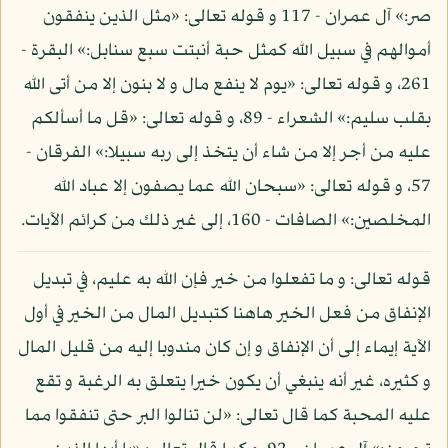
صر:» آل عمران - 117 و قوله تعالى: «مثل الذين ينفقون
أموالهم في سبيل الله كمثل حبة أنبتت سبع سنابل:» البقرة -
261، و قوله تعالى: «يوم لا ينفع مال و لا بنون إلا من أتى الله
بقلب سليم:» الشعراء - 89، و قوله تعالى: «قل ما أسألكم
عليه من أجر إلا من شاء أن يتخذ إلى ربه سبيلا:» الفرقان -
57، و قوله تعالى: «سبحان الله عما يصفون إلا عباد الله
المخلصين:» الصافات - 160، إلى غير ذلك من كرائم الآيات.
قوله تعالى: و ما تفعلوا من خير فإن الله به عليم، في تبديل
الإنفاق من فعل الخير هاهنا كتبديل المال من الخير في أول
الآية إيماء إلى أن الإنفاق و إن كان مندوبا إليه من قليل المال
و كثيره، غير أنه ينبغي أن يكون خيرا يتعلق به الرغبة و تقع
عليه المحبة كما قال تعالى: «لن تنالوا البر حتى تنفقوا مما