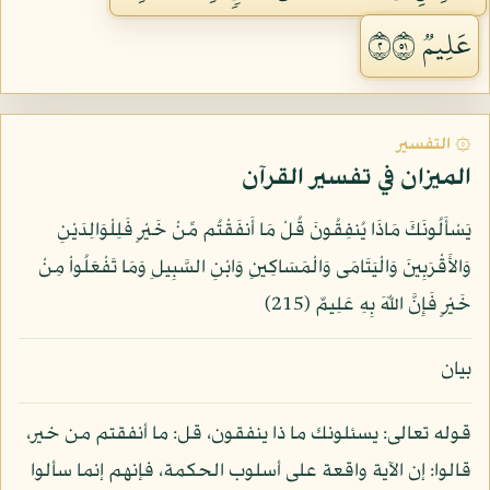
عَلِيمٞ ٢١٥
۞ التفسير
الميزان في تفسير القرآن
يَسْأَلُونَكَ مَاذَا يُنفِقُونَ قُلْ مَا أَنفَقْتُم مِّنْ خَيْرٍ فَلِلْوَالِدَيْنِ
وَالأَقْرَبِينَ وَالْيَتَامَى وَالْمَسَاكِينِ وَابْنِ السَّبِيلِ وَمَا تَفْعَلُواْ مِنْ
خَيْرٍ فَإِنَّ اللّهَ بِهِ عَلِيمٌ (215)
بيان
قوله تعالى: يسئلونك ما ذا ينفقون، قل: ما أنفقتم من خير،
قالوا: إن الآية واقعة على أسلوب الحكمة، فإنهم إنما سألوا