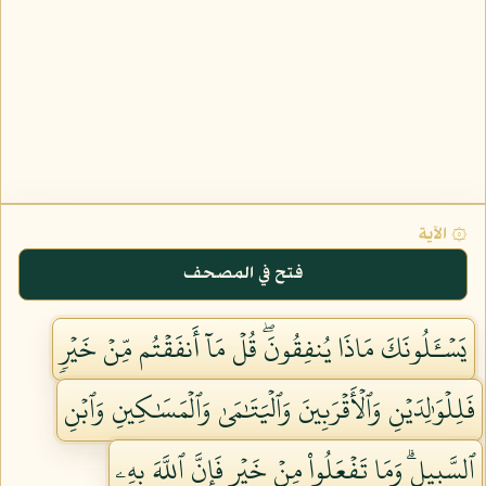
۞ الآية
فتح في المصحف
يَسۡـَٔلُونَكَ مَاذَا يُنفِقُونَۖ قُلۡ مَآ أَنفَقۡتُم مِّنۡ خَيۡرٖ
فَلِلۡوَٰلِدَيۡنِ وَٱلۡأَقۡرَبِينَ وَٱلۡيَتَٰمَىٰ وَٱلۡمَسَٰكِينِ وَٱبۡنِ
ٱلسَّبِيلِۗ وَمَا تَفۡعَلُواْ مِنۡ خَيۡرٖ فَإِنَّ ٱللَّهَ بِهِۦ