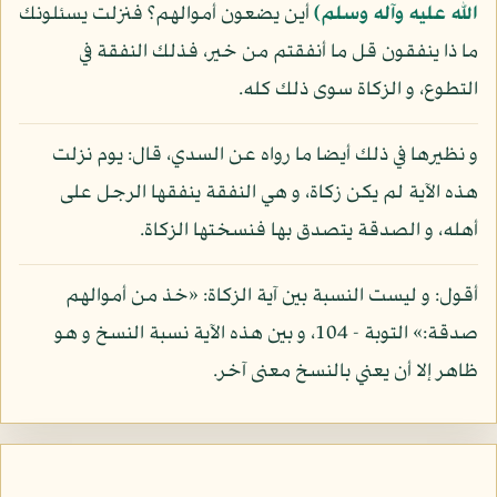
الله عليه وآله وسلم)
أين يضعون أموالهم؟ فنزلت يسئلونك
ما ذا ينفقون قل ما أنفقتم من خير، فذلك النفقة في
التطوع، و الزكاة سوى ذلك كله.
و نظيرها في ذلك أيضا ما رواه عن السدي، قال: يوم نزلت
هذه الآية لم يكن زكاة، و هي النفقة ينفقها الرجل على
أهله، و الصدقة يتصدق بها فنسختها الزكاة.
أقول: و ليست النسبة بين آية الزكاة: «خذ من أموالهم
صدقة:» التوبة - 104، و بين هذه الآية نسبة النسخ و هو
ظاهر إلا أن يعني بالنسخ معنى آخر.