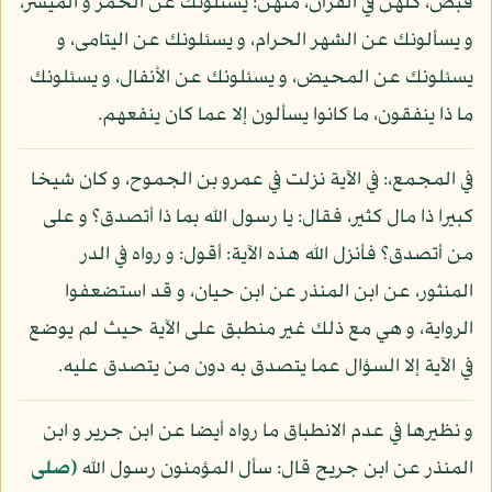
قبض، كلهن في القرآن، منهن: يسئلونك عن الخمر و الميسر،
و يسألونك عن الشهر الحرام، و يسئلونك عن اليتامى، و
يسئلونك عن المحيض، و يسئلونك عن الأنفال، و يسئلونك
ما ذا ينفقون، ما كانوا يسألون إلا عما كان ينفعهم.
في المجمع،: في الآية نزلت في عمرو بن الجموح، و كان شيخا
كبيرا ذا مال كثير، فقال: يا رسول الله بما ذا أتصدق؟ و على
من أتصدق؟ فأنزل الله هذه الآية: أقول: و رواه في الدر
المنثور، عن ابن المنذر عن ابن حيان، و قد استضعفوا
الرواية، و هي مع ذلك غير منطبق على الآية حيث لم يوضع
في الآية إلا السؤال عما يتصدق به دون من يتصدق عليه.
و نظيرها في عدم الانطباق ما رواه أيضا عن ابن جرير و ابن
المنذر عن ابن جريح قال: سأل المؤمنون رسول الله
(صلى