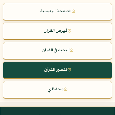
۞
الصفحة الرئيسية
۞
فهرس القرآن
۞
البحث في القرآن
۞
تفسير القرآن
۞
محفظتي